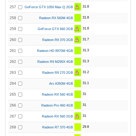
31.8
257
GeForce GTX 1050 Max-Q 2GB
31.8
258
Radeon RX 560M 4GB
31.8
259
GeForce GTX 660 2GB
31.7
260
Radeon R9 370 2GB
31.3
261
Radeon HD 8970M 4GB
31.3
262
Radeon R9 M290X 4GB
31.2
263
Radeon R9 270 2GB
31.1
264
Arc A350M 4GB
31
265
Radeon RX 560 4GB
31
266
Radeon Pro 460 4GB
31
267
Radeon RX 560 2GB
29.8
268
Radeon R7 370 4GB