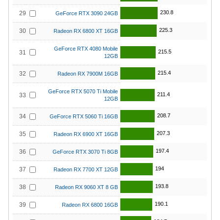
230.8
29
GeForce RTX 3090 24GB
225.3
30
Radeon RX 6800 XT 16GB
GeForce RTX 4080 Mobile
215.5
31
12GB
215.4
32
Radeon RX 7900M 16GB
GeForce RTX 5070 Ti Mobile
211.4
33
12GB
208.7
34
GeForce RTX 5060 Ti 16GB
207.3
35
Radeon RX 6900 XT 16GB
197.4
36
GeForce RTX 3070 Ti 8GB
194
37
Radeon RX 7700 XT 12GB
193.8
38
Radeon RX 9060 XT 8 GB
190.1
39
Radeon RX 6800 16GB