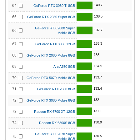
140.7
64
GeForce RTX 3060 Ti 8GB
138.5
65
GeForce RTX 2080 Super 8GB
GeForce RTX 2080 Super
137.7
66
Mobile 8GB
135.3
67
GeForce RTX 3060 12GB
135
68
GeForce RTX 2080 Mobile 8GB
134.9
69
Arc A750 8GB
133.7
70
GeForce RTX 5070 Mobile 8GB
133.4
71
GeForce RTX 2080 8GB
132
72
GeForce RTX 3080 Mobile 8GB
131.1
73
Radeon RX 6700 XT 12GB
130.9
74
Radeon RX 6800S 8GB
GeForce RTX 2070 Super
130.5
75
Mobile 8GB