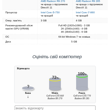
AMD Radeon R9 270
AMD Radeon R9 285
чи краща з підтримкою
чи краща з підтримкою
DirectX 11
DirectX 11
Процесор
Intel Core i5-750
Intel Core i7-860
чи кращий
чи кращий
Опер. пам'ять
3 GB
4 GB
Рекомендований обсяг
Full HD (1920x1080) - 3 GB
пам'яті GPU (VRAM)
2K (2560x1440) - 4 GB
4K (3840x2160) - 6 GB
ОС
64-bit Windows 7 чи новіша
Диск
5 GB
Оцініть свій комп'ютер
Вiдеокарта
100
%
72
%
?
Ваша
Мінім.
Реком.
↓
GeForce GTX 660
GeForce GTX 770
Radeon R9 270
Radeon R9 285