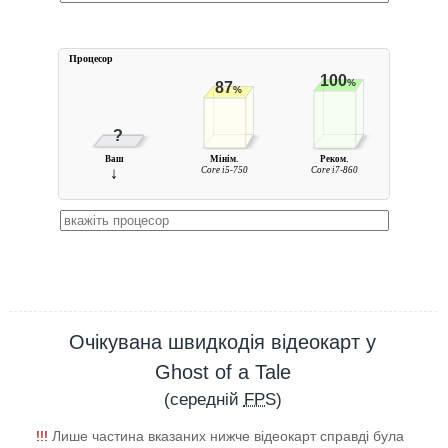
Процесор
100
%
87
%
?
Ваш
Мінім.
Реком.
↓
Core i5-750
Core i7-860
Очікувана швидкодія відеокарт у
Ghost of a Tale
(середній
FPS
)
!!!
Лише частина вказаних нижче відеокарт справді була