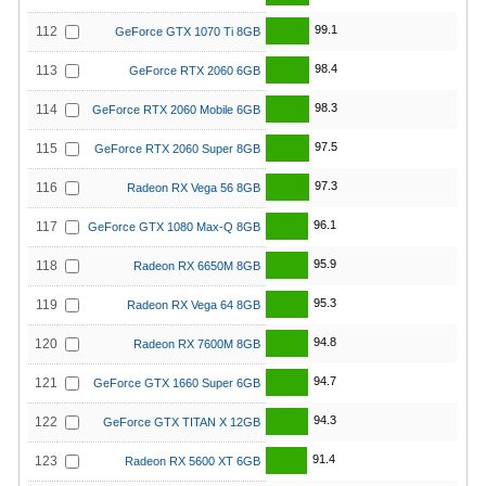
99.1
112
GeForce GTX 1070 Ti 8GB
98.4
113
GeForce RTX 2060 6GB
98.3
114
GeForce RTX 2060 Mobile 6GB
97.5
115
GeForce RTX 2060 Super 8GB
97.3
116
Radeon RX Vega 56 8GB
96.1
117
GeForce GTX 1080 Max-Q 8GB
95.9
118
Radeon RX 6650M 8GB
95.3
119
Radeon RX Vega 64 8GB
94.8
120
Radeon RX 7600M 8GB
94.7
121
GeForce GTX 1660 Super 6GB
94.3
122
GeForce GTX TITAN X 12GB
91.4
123
Radeon RX 5600 XT 6GB