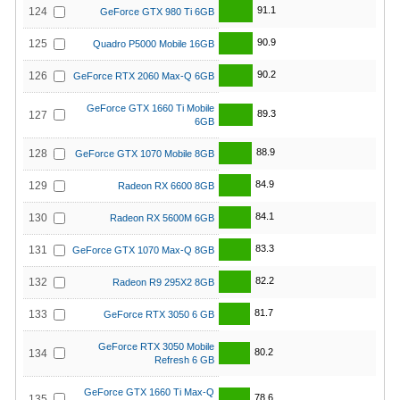
91.1
124
GeForce GTX 980 Ti 6GB
90.9
125
Quadro P5000 Mobile 16GB
90.2
126
GeForce RTX 2060 Max-Q 6GB
GeForce GTX 1660 Ti Mobile
89.3
127
6GB
88.9
128
GeForce GTX 1070 Mobile 8GB
84.9
129
Radeon RX 6600 8GB
84.1
130
Radeon RX 5600M 6GB
83.3
131
GeForce GTX 1070 Max-Q 8GB
82.2
132
Radeon R9 295X2 8GB
81.7
133
GeForce RTX 3050 6 GB
GeForce RTX 3050 Mobile
80.2
134
Refresh 6 GB
GeForce GTX 1660 Ti Max-Q
78.6
135