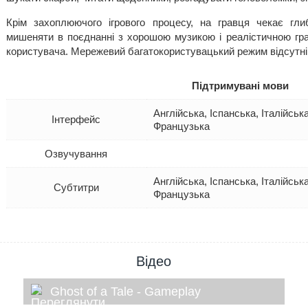
Крім захоплюючого ігрового процесу, на гравця чекає глиб
мишеняти в поєднанні з хорошою музикою і реалістичною гра
користувача. Мережевий багатокористувацький режим відсутні
Підтримувані мови
Англійська, Іспанська, Італійськ
Інтерфейс
Французька
Озвучування
Англійська, Іспанська, Італійськ
Субтитри
Французька
Відео
Ghost of a Tale - Gameplay