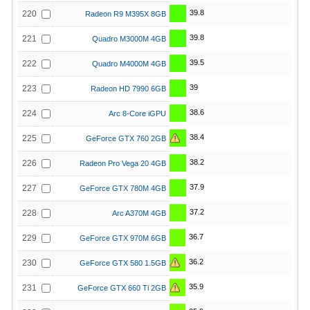
39.8
220
Radeon R9 M395X 8GB
39.8
221
Quadro M3000M 4GB
39.5
222
Quadro M4000M 4GB
39
223
Radeon HD 7990 6GB
38.6
224
Arc 8-Core iGPU
38.4
225
GeForce GTX 760 2GB
38.2
226
Radeon Pro Vega 20 4GB
37.9
227
GeForce GTX 780M 4GB
37.2
228
Arc A370M 4GB
36.7
229
GeForce GTX 970M 6GB
36.2
230
GeForce GTX 580 1.5GB
35.9
231
GeForce GTX 660 Ti 2GB