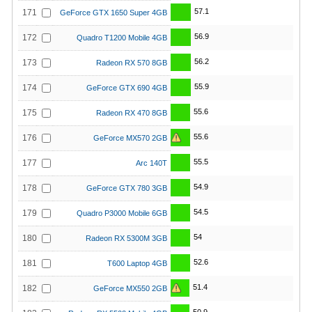
57.1
171
GeForce GTX 1650 Super 4GB
56.9
172
Quadro T1200 Mobile 4GB
56.2
173
Radeon RX 570 8GB
55.9
174
GeForce GTX 690 4GB
55.6
175
Radeon RX 470 8GB
55.6
176
GeForce MX570 2GB
55.5
177
Arc 140T
54.9
178
GeForce GTX 780 3GB
54.5
179
Quadro P3000 Mobile 6GB
54
180
Radeon RX 5300M 3GB
52.6
181
T600 Laptop 4GB
51.4
182
GeForce MX550 2GB