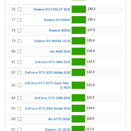
130.3
76
Radeon RX 5700 XT 8GB
130.1
77
Radeon RX 8060S
127.5
78
Radeon 8050S
125.6
79
Radeon RX 6800M 12GB
124.9
80
Arc A580 8GB
123.2
81
GeForce RTX 3060 8GB
122.2
82
GeForce RTX 3070 Mobile 8GB
GeForce RTX 2070 Super Max-
121.9
83
Q 8GB
121.6
84
GeForce GTX 1080 8GB
120.6
85
GeForce RTX 5060 Mobile 8GB
118.9
86
Arc A770 16GB
117.9
87
Radeon VII 16GB