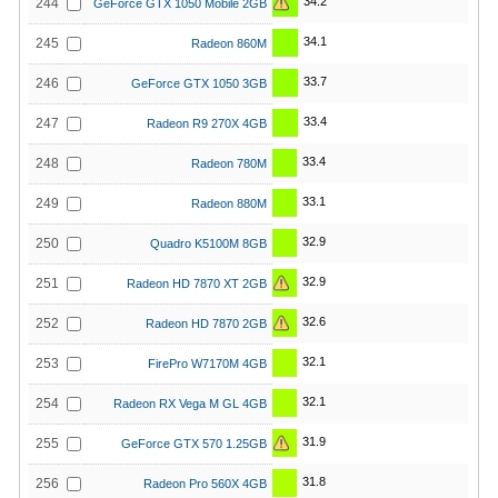
34.2
244
GeForce GTX 1050 Mobile 2GB
34.1
245
Radeon 860M
33.7
246
GeForce GTX 1050 3GB
33.4
247
Radeon R9 270X 4GB
33.4
248
Radeon 780M
33.1
249
Radeon 880M
32.9
250
Quadro K5100M 8GB
32.9
251
Radeon HD 7870 XT 2GB
32.6
252
Radeon HD 7870 2GB
32.1
253
FirePro W7170M 4GB
32.1
254
Radeon RX Vega M GL 4GB
31.9
255
GeForce GTX 570 1.25GB
31.8
256
Radeon Pro 560X 4GB