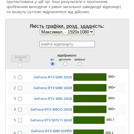
протестована у цій грі. Інші результати є прогнозом,
зробленим виходячи з рівня загальної швидкодії відеокарт,
та можуть суттєво відрізнятися від дійсних.
Якість графіки, розд. здадність:
відображати:
порівняти
всі
десктопні
мобільні
(
0
)
360+
1
GeForce RTX 5090 32GB
360+
2
GeForce RTX 5080 16GB
360+
3
GeForce RTX 4090 24GB
360+
4
GeForce RTX 4090 D 24GB
340.7
5
GeForce RTX 5070 Ti 16GB
GeForce RTX 4080 SUPER
328.1
6