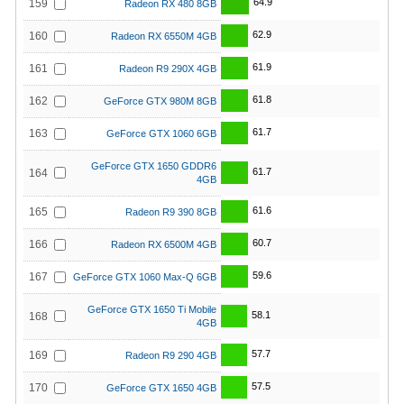
64.9
159
Radeon RX 480 8GB
62.9
160
Radeon RX 6550M 4GB
61.9
161
Radeon R9 290X 4GB
61.8
162
GeForce GTX 980M 8GB
61.7
163
GeForce GTX 1060 6GB
GeForce GTX 1650 GDDR6
61.7
164
4GB
61.6
165
Radeon R9 390 8GB
60.7
166
Radeon RX 6500M 4GB
59.6
167
GeForce GTX 1060 Max-Q 6GB
GeForce GTX 1650 Ti Mobile
58.1
168
4GB
57.7
169
Radeon R9 290 4GB
57.5
170
GeForce GTX 1650 4GB