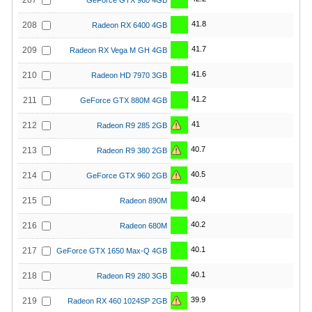
207
GeForce GTX 960 4GB
41.8
208
Radeon RX 6400 4GB
41.7
209
Radeon RX Vega M GH 4GB
41.6
210
Radeon HD 7970 3GB
41.2
211
GeForce GTX 880M 4GB
41
212
Radeon R9 285 2GB
40.7
213
Radeon R9 380 2GB
40.5
214
GeForce GTX 960 2GB
40.4
215
Radeon 890M
40.2
216
Radeon 680M
40.1
217
GeForce GTX 1650 Max-Q 4GB
40.1
218
Radeon R9 280 3GB
39.9
219
Radeon RX 460 1024SP 2GB