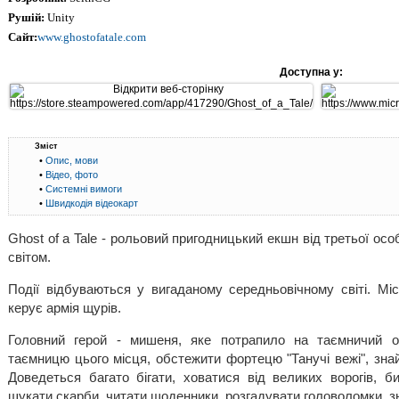
Рушій:
Unity
Сайт:
www.ghostofatale.com
Доступна у:
Зміст
•
Опис, мови
•
Відео, фото
•
Системні вимоги
•
Швидкодія відеокарт
Ghost of a Tale - рольовий пригодницький екшн від третьої осо
світом.
Події відбуваються у вигаданому середньовічному світі. Мі
керує армія щурів.
Головний герой - мишеня, яке потрапило на таємничий ос
таємницю цього місця, обстежити фортецю "Танучі вежі", знай
Доведеться багато бігати, ховатися від великих ворогів, б
шукати скарби, читати щоденники, розгадувати головоломки, з