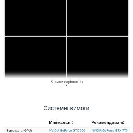
більше скріншотів
▼
Системні вимоги
Мінімальні:
Рекомендовані:
Відеокарта (GPU)
NVIDIA GeForce GTX 660
NVIDIA GeForce GTX 770