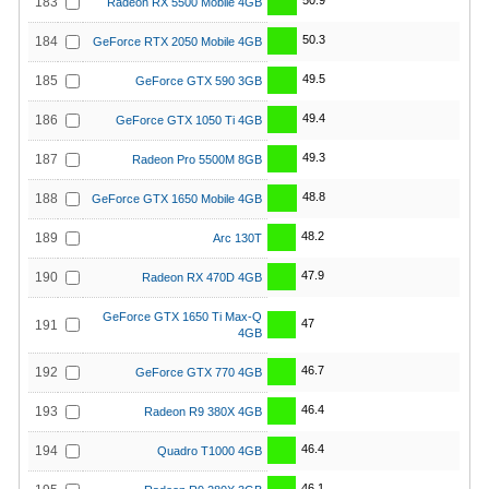
50.9
183
Radeon RX 5500 Mobile 4GB
50.3
184
GeForce RTX 2050 Mobile 4GB
49.5
185
GeForce GTX 590 3GB
49.4
186
GeForce GTX 1050 Ti 4GB
49.3
187
Radeon Pro 5500M 8GB
48.8
188
GeForce GTX 1650 Mobile 4GB
48.2
189
Arc 130T
47.9
190
Radeon RX 470D 4GB
GeForce GTX 1650 Ti Max-Q
47
191
4GB
46.7
192
GeForce GTX 770 4GB
46.4
193
Radeon R9 380X 4GB
46.4
194
Quadro T1000 4GB
46.1