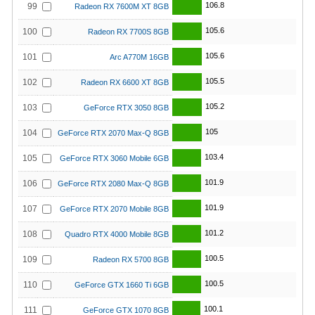
106.8
99
Radeon RX 7600M XT 8GB
105.6
100
Radeon RX 7700S 8GB
105.6
101
Arc A770M 16GB
105.5
102
Radeon RX 6600 XT 8GB
105.2
103
GeForce RTX 3050 8GB
105
104
GeForce RTX 2070 Max-Q 8GB
103.4
105
GeForce RTX 3060 Mobile 6GB
101.9
106
GeForce RTX 2080 Max-Q 8GB
101.9
107
GeForce RTX 2070 Mobile 8GB
101.2
108
Quadro RTX 4000 Mobile 8GB
100.5
109
Radeon RX 5700 8GB
100.5
110
GeForce GTX 1660 Ti 6GB
100.1
111
GeForce GTX 1070 8GB