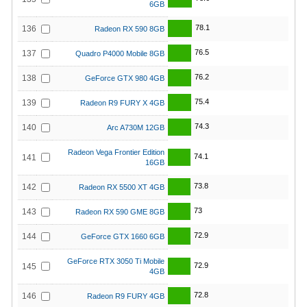
6GB
78.1
136
Radeon RX 590 8GB
76.5
137
Quadro P4000 Mobile 8GB
76.2
138
GeForce GTX 980 4GB
75.4
139
Radeon R9 FURY X 4GB
74.3
140
Arc A730M 12GB
Radeon Vega Frontier Edition
74.1
141
16GB
73.8
142
Radeon RX 5500 XT 4GB
73
143
Radeon RX 590 GME 8GB
72.9
144
GeForce GTX 1660 6GB
GeForce RTX 3050 Ti Mobile
72.9
145
4GB
72.8
146
Radeon R9 FURY 4GB