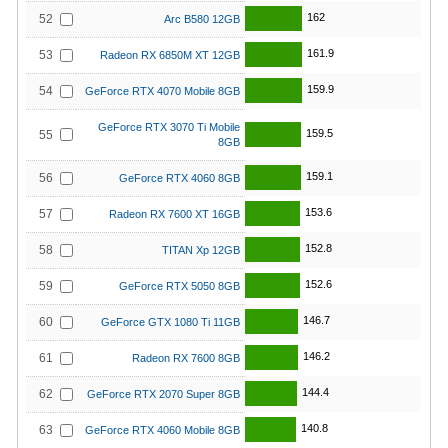
162
52
Arc B580 12GB
161.9
53
Radeon RX 6850M XT 12GB
159.9
54
GeForce RTX 4070 Mobile 8GB
GeForce RTX 3070 Ti Mobile
159.5
55
8GB
159.1
56
GeForce RTX 4060 8GB
153.6
57
Radeon RX 7600 XT 16GB
152.8
58
TITAN Xp 12GB
152.6
59
GeForce RTX 5050 8GB
146.7
60
GeForce GTX 1080 Ti 11GB
146.2
61
Radeon RX 7600 8GB
144.4
62
GeForce RTX 2070 Super 8GB
140.8
63
GeForce RTX 4060 Mobile 8GB