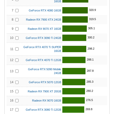
16GB
320.9
7
GeForce RTX 4080 16GB
319.5
8
Radeon RX 7900 XTX 24GB
305.1
9
Radeon RX 9070 XT 16GB
300.2
10
GeForce RTX 3090 Ti 24GB
GeForce RTX 4070 Ti SUPER
298.2
11
16GB
288.1
12
GeForce RTX 4070 Ti 12GB
GeForce RTX 5090 Mobile
287.8
13
24GB
285.3
14
GeForce RTX 5070 12GB
280.2
15
Radeon RX 7900 XT 20GB
276.5
16
Radeon RX 9070 16GB
269.8
17
GeForce RTX 3080 Ti 12GB