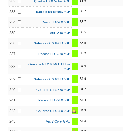
35.9
232
Quadro T500 Mobile 4GB
35.7
233
Radeon R9 M295X 4GB
35.7
234
Quadro M2200 4GB
35.5
235
Arc A310 4GB
35.5
236
GeForce GTX 870M 3GB
35.2
237
Radeon HD 5970 4GB
GeForce GTX 1050 Ti Mobile
34.9
238
4GB
34.9
239
GeForce GTX 965M 4GB
34.7
240
GeForce GTX 670 4GB
34.4
241
Radeon HD 7950 3GB
34.3
242
GeForce GTX 950 2GB
34.3
243
Arc 7-Core iGPU