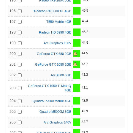
195
Radeon R9 280X 3GB
45.5
196
Radeon RX 6500 XT 4GB
45.4
197
T550 Mobile 4GB
45.2
198
Radeon HD 6990 4GB
44.8
199
Arc Graphics 130V
44.5
200
GeForce GTX 680 2GB
43.7
201
GeForce GTX 1050 2GB
43.3
202
Arc A380 6GB
GeForce GTX 1050 Ti Max-Q
43.1
203
4GB
42.9
204
Quadro P2000 Mobile 4GB
42.9
205
Quadro M5000M 8GB
42.7
206
Arc Graphics 140V
42.2