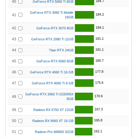
184.7
40
GeForce RTX 5060 Ti 8GB
GeForce RTX 3080 Ti Mobile
184.2
41
16GB
184.1
42
GeForce RTX 3070 8GB
181.1
43
GeForce RTX 2080 Ti 11GB
181.1
44
Titan RTX 24GB
180.7
45
GeForce RTX 5060 8GB
177.8
46
GeForce RTX 4060 Ti 16 GB
175.6
47
GeForce RTX 4060 Ti 8 GB
GeForce RTX 3060 Ti GDDR6X
170.6
48
8GB
167.3
49
Radeon RX 6750 XT 12GB
165.8
50
Radeon RX 9060 XT 16 GB
162.1
51
Radeon Pro W6800 32GB