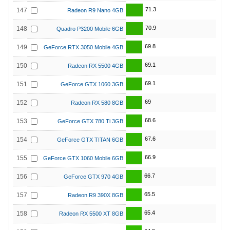
71.3
147
Radeon R9 Nano 4GB
70.9
148
Quadro P3200 Mobile 6GB
69.8
149
GeForce RTX 3050 Mobile 4GB
69.1
150
Radeon RX 5500 4GB
69.1
151
GeForce GTX 1060 3GB
69
152
Radeon RX 580 8GB
68.6
153
GeForce GTX 780 Ti 3GB
67.6
154
GeForce GTX TITAN 6GB
66.9
155
GeForce GTX 1060 Mobile 6GB
66.7
156
GeForce GTX 970 4GB
65.5
157
Radeon R9 390X 8GB
65.4
158
Radeon RX 5500 XT 8GB