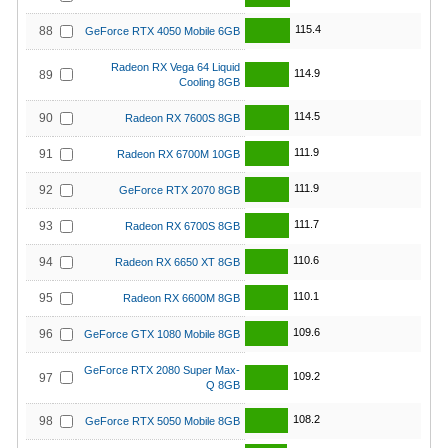
115.4
88
GeForce RTX 4050 Mobile 6GB
Radeon RX Vega 64 Liquid
114.9
89
Cooling 8GB
114.5
90
Radeon RX 7600S 8GB
111.9
91
Radeon RX 6700M 10GB
111.9
92
GeForce RTX 2070 8GB
111.7
93
Radeon RX 6700S 8GB
110.6
94
Radeon RX 6650 XT 8GB
110.1
95
Radeon RX 6600M 8GB
109.6
96
GeForce GTX 1080 Mobile 8GB
GeForce RTX 2080 Super Max-
109.2
97
Q 8GB
108.2
98
GeForce RTX 5050 Mobile 8GB