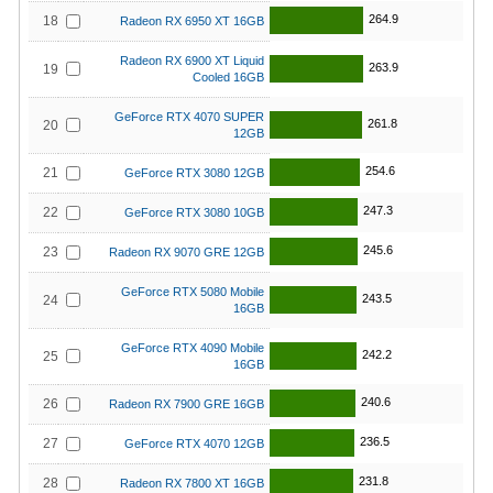
264.9
18
Radeon RX 6950 XT 16GB
Radeon RX 6900 XT Liquid
263.9
19
Cooled 16GB
GeForce RTX 4070 SUPER
261.8
20
12GB
254.6
21
GeForce RTX 3080 12GB
247.3
22
GeForce RTX 3080 10GB
245.6
23
Radeon RX 9070 GRE 12GB
GeForce RTX 5080 Mobile
243.5
24
16GB
GeForce RTX 4090 Mobile
242.2
25
16GB
240.6
26
Radeon RX 7900 GRE 16GB
236.5
27
GeForce RTX 4070 12GB
231.8
28
Radeon RX 7800 XT 16GB