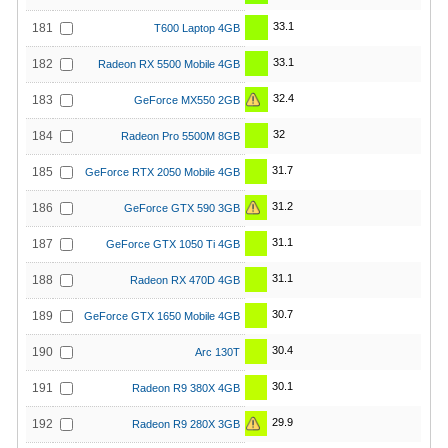
33.1
181
T600 Laptop 4GB
33.1
182
Radeon RX 5500 Mobile 4GB
32.4
183
GeForce MX550 2GB
32
184
Radeon Pro 5500M 8GB
31.7
185
GeForce RTX 2050 Mobile 4GB
31.2
186
GeForce GTX 590 3GB
31.1
187
GeForce GTX 1050 Ti 4GB
31.1
188
Radeon RX 470D 4GB
30.7
189
GeForce GTX 1650 Mobile 4GB
30.4
190
Arc 130T
30.1
191
Radeon R9 380X 4GB
29.9
192
Radeon R9 280X 3GB