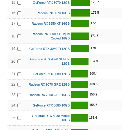
179.7
15
GeForce RTX 5070 12GB
179.5
16
Radeon RX 9070 16GB
172
17
Radeon RX 6950 XT 16GB
Radeon RX 6900 XT Liquid
171.3
18
Cooled 16GB
170
19
GeForce RTX 3080 Ti 12GB
GeForce RTX 4070 SUPER
164.9
20
12GB
160.4
21
GeForce RTX 3080 12GB
159.5
22
Radeon RX 9070 GRE 12GB
156.2
23
Radeon RX 7900 GRE 16GB
155.7
24
GeForce RTX 3080 10GB
GeForce RTX 5080 Mobile
153.4
25
16GB