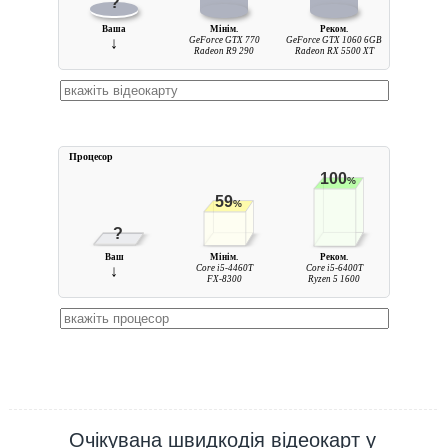
?
Ваша
Мінім.
Реком.
↓
GeForce GTX 770
GeForce GTX 1060 6GB
Radeon R9 290
Radeon RX 5500 XT
Процесор
100
%
59
%
?
Ваш
Мінім.
Реком.
↓
Core i5-4460T
Core i5-6400T
FX-8300
Ryzen 5 1600
Очікувана швидкодія відеокарт у