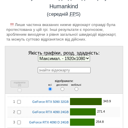
Humankind
(середній
FPS
)
!!!
Лише частина вказаних нижче відеокарт справді була
протестована у цій грі. Інші результати є прогнозом,
зробленим виходячи з рівня загальної швидкодії відеокарт,
та можуть суттєво відрізнятися від дійсних.
Якість графіки, розд. здадність:
відображати:
порівняти
всі
десктопні
мобільні
(
0
)
343.9
1
GeForce RTX 5090 32GB
271.4
2
GeForce RTX 4090 24GB
254.8
3
GeForce RTX 4090 D 24GB