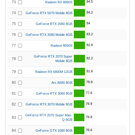
84.5
73
Radeon RX 8060S
84.2
74
GeForce RTX 5070 Mobile 8GB
84
75
GeForce RTX 2080 8GB
83.2
76
GeForce RTX 3080 Mobile 8GB
82.8
77
Radeon 8050S
GeForce RTX 2070 Super
82.2
78
Mobile 8GB
81.6
79
Radeon RX 6800M 12GB
78.9
80
Arc A580 8GB
77.6
81
GeForce RTX 3060 8GB
76.9
82
GeForce RTX 3070 Mobile 8GB
GeForce RTX 2070 Super Max-
76.8
83
Q 8GB
76.6
84
GeForce GTX 1080 8GB