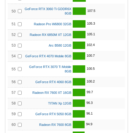
GeForce RTX 3060 Ti GDDR6X
107.5
50
8GB
105.3
51
Radeon Pro W6800 32GB
105.1
52
Radeon RX 6850M XT 12GB
102.4
53
Arc B580 12GB
100.7
54
GeForce RTX 4070 Mobile 8GB
GeForce RTX 3070 Ti Mobile
100.5
55
8GB
100.2
56
GeForce RTX 4060 8GB
99.7
57
Radeon RX 7600 XT 16GB
96.3
58
TITAN Xp 12GB
96.1
59
GeForce RTX 5050 8GB
94.9
60
Radeon RX 7600 8GB