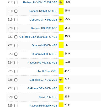
25.9
217
Radeon RX 460 1024SP 2GB
25.8
218
Radeon R9 M395X 8GB
25.5
219
GeForce GTX 960 2GB
25.3
220
Radeon HD 7990 6GB
25.3
221
GeForce GTX 1650 Max-Q 4GB
25
222
Quadro M3000M 4GB
24.9
223
Quadro M4000M 4GB
24.8
224
Radeon Pro Vega 20 4GB
24.4
225
Arc 8-Core iGPU
24.2
226
GeForce GTX 760 2GB
23.9
227
GeForce GTX 780M 4GB
23.5
228
Arc A370M 4GB
23.2
229
Radeon R9 M295X 4GB