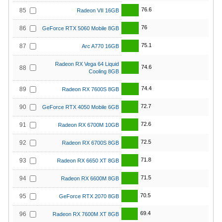
76.6
85
Radeon VII 16GB
76
86
GeForce RTX 5060 Mobile 8GB
75.1
87
Arc A770 16GB
Radeon RX Vega 64 Liquid
74.6
88
Cooling 8GB
74.4
89
Radeon RX 7600S 8GB
72.7
90
GeForce RTX 4050 Mobile 6GB
72.6
91
Radeon RX 6700M 10GB
72.5
92
Radeon RX 6700S 8GB
71.8
93
Radeon RX 6650 XT 8GB
71.5
94
Radeon RX 6600M 8GB
70.5
95
GeForce RTX 2070 8GB
69.4
96
Radeon RX 7600M XT 8GB