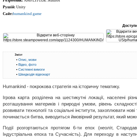
Розробник:
AMPLITUDE Studios
Рушій:
Unity
Сайт:
humankind.game
Доступн
Зміст
•
Опис, мови
•
Відео, фото
•
Системні вимоги
•
Швидкодія відеокарт
Humankind - покрокова стратегія на історичну тематику.
Ігрова карта розділена на шестикутні локації, населені різ
розташування материків і природні умови, рівень складност
розвивати технології та соціальні інститути, захоплювати нові
починається битва, виводиться ймовірний результат, який можн
Події розгортаються протягом 6-ти епох (неоліт, Стародав
Індустріальна епоха та Сучасність). Для переходу в наступн