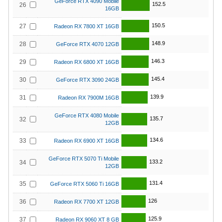
GeForce RTX 4090 Mobile
152.5
26
16GB
150.5
27
Radeon RX 7800 XT 16GB
148.9
28
GeForce RTX 4070 12GB
146.3
29
Radeon RX 6800 XT 16GB
145.4
30
GeForce RTX 3090 24GB
139.9
31
Radeon RX 7900M 16GB
GeForce RTX 4080 Mobile
135.7
32
12GB
134.6
33
Radeon RX 6900 XT 16GB
GeForce RTX 5070 Ti Mobile
133.2
34
12GB
131.4
35
GeForce RTX 5060 Ti 16GB
126
36
Radeon RX 7700 XT 12GB
125.9
37
Radeon RX 9060 XT 8 GB