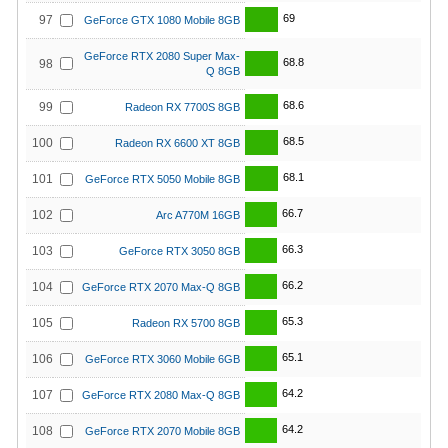
69
97
GeForce GTX 1080 Mobile 8GB
GeForce RTX 2080 Super Max-
68.8
98
Q 8GB
68.6
99
Radeon RX 7700S 8GB
68.5
100
Radeon RX 6600 XT 8GB
68.1
101
GeForce RTX 5050 Mobile 8GB
66.7
102
Arc A770M 16GB
66.3
103
GeForce RTX 3050 8GB
66.2
104
GeForce RTX 2070 Max-Q 8GB
65.3
105
Radeon RX 5700 8GB
65.1
106
GeForce RTX 3060 Mobile 6GB
64.2
107
GeForce RTX 2080 Max-Q 8GB
64.2
108
GeForce RTX 2070 Mobile 8GB