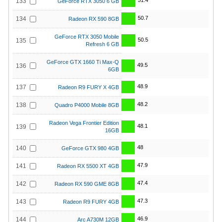
51.4
133
GeForce RTX 3050 6 GB
50.7
134
Radeon RX 590 8GB
GeForce RTX 3050 Mobile
50.5
135
Refresh 6 GB
GeForce GTX 1660 Ti Max-Q
49.5
136
6GB
48.9
137
Radeon R9 FURY X 4GB
48.2
138
Quadro P4000 Mobile 8GB
Radeon Vega Frontier Edition
48.1
139
16GB
48
140
GeForce GTX 980 4GB
47.9
141
Radeon RX 5500 XT 4GB
47.4
142
Radeon RX 590 GME 8GB
47.3
143
Radeon R9 FURY 4GB
46.9
144
Arc A730M 12GB