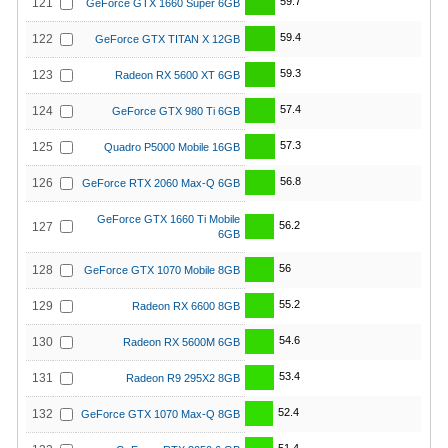
59.7
121
GeForce GTX 1660 Super 6GB
59.4
122
GeForce GTX TITAN X 12GB
59.3
123
Radeon RX 5600 XT 6GB
57.4
124
GeForce GTX 980 Ti 6GB
57.3
125
Quadro P5000 Mobile 16GB
56.8
126
GeForce RTX 2060 Max-Q 6GB
GeForce GTX 1660 Ti Mobile
56.2
127
6GB
56
128
GeForce GTX 1070 Mobile 8GB
55.2
129
Radeon RX 6600 8GB
54.6
130
Radeon RX 5600M 6GB
53.4
131
Radeon R9 295X2 8GB
52.4
132
GeForce GTX 1070 Max-Q 8GB