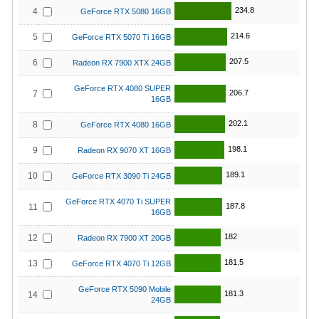
234.8
4
GeForce RTX 5080 16GB
214.6
5
GeForce RTX 5070 Ti 16GB
207.5
6
Radeon RX 7900 XTX 24GB
GeForce RTX 4080 SUPER
206.7
7
16GB
202.1
8
GeForce RTX 4080 16GB
198.1
9
Radeon RX 9070 XT 16GB
189.1
10
GeForce RTX 3090 Ti 24GB
GeForce RTX 4070 Ti SUPER
187.8
11
16GB
182
12
Radeon RX 7900 XT 20GB
181.5
13
GeForce RTX 4070 Ti 12GB
GeForce RTX 5090 Mobile
181.3
14
24GB