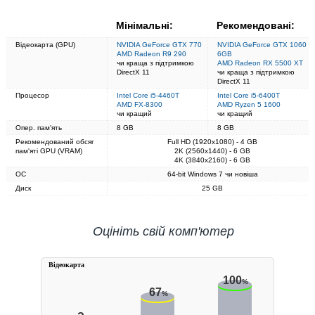
Мінімальні:
Рекомендовані:
Відеокарта (GPU)
NVIDIA GeForce GTX 770
NVIDIA GeForce GTX 1060
AMD Radeon R9 290
6GB
чи краща з підтримкою
AMD Radeon RX 5500 XT
DirectX 11
чи краща з підтримкою
DirectX 11
Процесор
Intel Core i5-4460T
Intel Core i5-6400T
AMD FX-8300
AMD Ryzen 5 1600
чи кращий
чи кращий
Опер. пам'ять
8 GB
8 GB
Рекомендований обсяг
Full HD (1920x1080) - 4 GB
пам'яті GPU (VRAM)
2K (2560x1440) - 6 GB
4K (3840x2160) - 6 GB
ОС
64-bit Windows 7 чи новіша
Диск
25 GB
Оцініть свій комп'ютер
Вiдеокарта
100
%
67
%