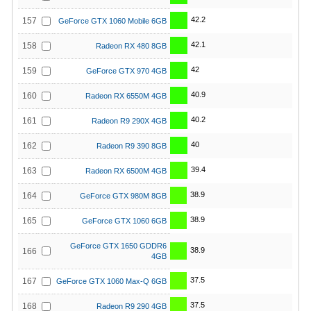
42.2
157
GeForce GTX 1060 Mobile 6GB
42.1
158
Radeon RX 480 8GB
42
159
GeForce GTX 970 4GB
40.9
160
Radeon RX 6550M 4GB
40.2
161
Radeon R9 290X 4GB
40
162
Radeon R9 390 8GB
39.4
163
Radeon RX 6500M 4GB
38.9
164
GeForce GTX 980M 8GB
38.9
165
GeForce GTX 1060 6GB
GeForce GTX 1650 GDDR6
38.9
166
4GB
37.5
167
GeForce GTX 1060 Max-Q 6GB
37.5
168
Radeon R9 290 4GB