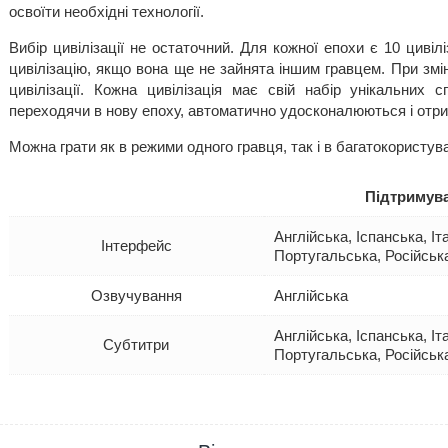
освоїти необхідні технології.
Вибір цивілізації не остаточний. Для кожної епохи є 10 циві
цивілізацію, якщо вона ще не зайнята іншим гравцем. При змін
цивілізації. Кожна цивілізація має свій набір унікальних 
переходячи в нову епоху, автоматично удосконалюються і отрим
Можна грати як в режими одного гравця, так і в багатокористув
Підтримува
Англійська, Іспанська, І
Інтерфейс
Португальська, Російськ
Озвучування
Англійська
Англійська, Іспанська, І
Субтитри
Португальська, Російськ