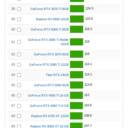
124.3
38
GeForce RTX 3070 Ti 8GB
123.5
39
Radeon RX 6800 16GB
116.3
40
GeForce RTX 5060 Ti 8GB
GeForce RTX 3080 Ti Mobile
116
41
16GB
116
42
GeForce RTX 3070 8GB
114.1
43
GeForce RTX 2080 Ti 11GB
114.1
44
Titan RTX 24GB
113.8
45
GeForce RTX 5060 8GB
112
46
GeForce RTX 4060 Ti 16 GB
110.6
47
GeForce RTX 4060 Ti 8 GB
108.6
48
Radeon RX 6750 XT 12GB
107.7
49
Radeon RX 9060 XT 16 GB