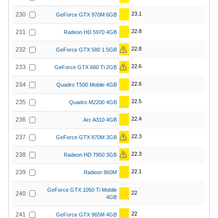
23.1
230
GeForce GTX 970M 6GB
22.8
231
Radeon HD 5970 4GB
22.8
232
GeForce GTX 580 1.5GB
22.6
233
GeForce GTX 660 Ti 2GB
22.6
234
Quadro T500 Mobile 4GB
22.5
235
Quadro M2200 4GB
22.4
236
Arc A310 4GB
22.3
237
GeForce GTX 870M 3GB
22.3
238
Radeon HD 7950 3GB
22.1
239
Radeon 860M
GeForce GTX 1050 Ti Mobile
22
240
4GB
22
241
GeForce GTX 965M 4GB