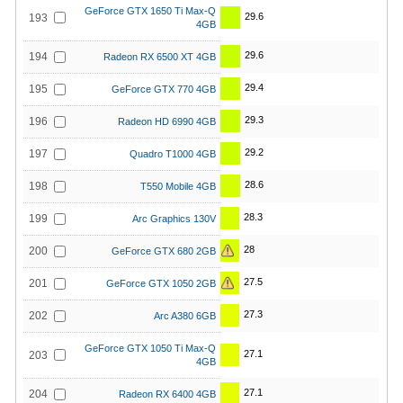
GeForce GTX 1650 Ti Max-Q
29.6
193
4GB
29.6
194
Radeon RX 6500 XT 4GB
29.4
195
GeForce GTX 770 4GB
29.3
196
Radeon HD 6990 4GB
29.2
197
Quadro T1000 4GB
28.6
198
T550 Mobile 4GB
28.3
199
Arc Graphics 130V
28
200
GeForce GTX 680 2GB
27.5
201
GeForce GTX 1050 2GB
27.3
202
Arc A380 6GB
GeForce GTX 1050 Ti Max-Q
27.1
203
4GB
27.1
204
Radeon RX 6400 4GB