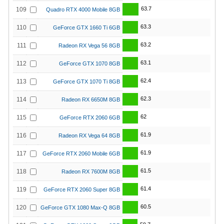
63.7
109
Quadro RTX 4000 Mobile 8GB
63.3
110
GeForce GTX 1660 Ti 6GB
63.2
111
Radeon RX Vega 56 8GB
63.1
112
GeForce GTX 1070 8GB
62.4
113
GeForce GTX 1070 Ti 8GB
62.3
114
Radeon RX 6650M 8GB
62
115
GeForce RTX 2060 6GB
61.9
116
Radeon RX Vega 64 8GB
61.9
117
GeForce RTX 2060 Mobile 6GB
61.5
118
Radeon RX 7600M 8GB
61.4
119
GeForce RTX 2060 Super 8GB
60.5
120
GeForce GTX 1080 Max-Q 8GB