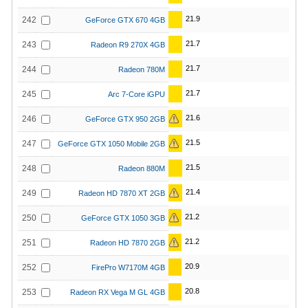
21.9
242
GeForce GTX 670 4GB
21.7
243
Radeon R9 270X 4GB
21.7
244
Radeon 780M
21.7
245
Arc 7-Core iGPU
21.6
246
GeForce GTX 950 2GB
21.5
247
GeForce GTX 1050 Mobile 2GB
21.5
248
Radeon 880M
21.4
249
Radeon HD 7870 XT 2GB
21.2
250
GeForce GTX 1050 3GB
21.2
251
Radeon HD 7870 2GB
20.9
252
FirePro W7170M 4GB
20.8
253
Radeon RX Vega M GL 4GB