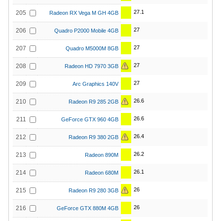
27.1
205
Radeon RX Vega M GH 4GB
27
206
Quadro P2000 Mobile 4GB
27
207
Quadro M5000M 8GB
27
208
Radeon HD 7970 3GB
27
209
Arc Graphics 140V
26.6
210
Radeon R9 285 2GB
26.6
211
GeForce GTX 960 4GB
26.4
212
Radeon R9 380 2GB
26.2
213
Radeon 890M
26.1
214
Radeon 680M
26
215
Radeon R9 280 3GB
26
216
GeForce GTX 880M 4GB