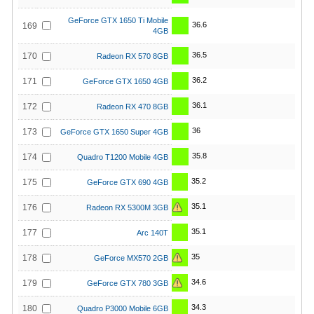
GeForce GTX 1650 Ti Mobile
36.6
169
4GB
36.5
170
Radeon RX 570 8GB
36.2
171
GeForce GTX 1650 4GB
36.1
172
Radeon RX 470 8GB
36
173
GeForce GTX 1650 Super 4GB
35.8
174
Quadro T1200 Mobile 4GB
35.2
175
GeForce GTX 690 4GB
35.1
176
Radeon RX 5300M 3GB
35.1
177
Arc 140T
35
178
GeForce MX570 2GB
34.6
179
GeForce GTX 780 3GB
34.3
180
Quadro P3000 Mobile 6GB