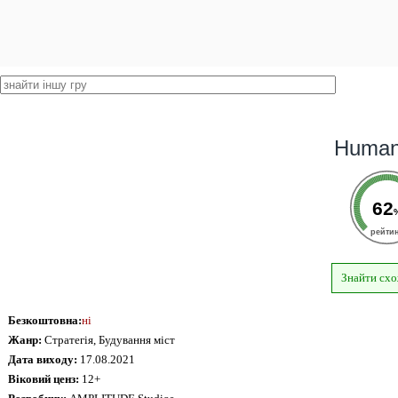
Human
62
рейти
Знайти схо
Безкоштовна:
ні
Жанр:
Стратегія, Будування міст
Дата виходу:
17.08.2021
Віковий ценз:
12+