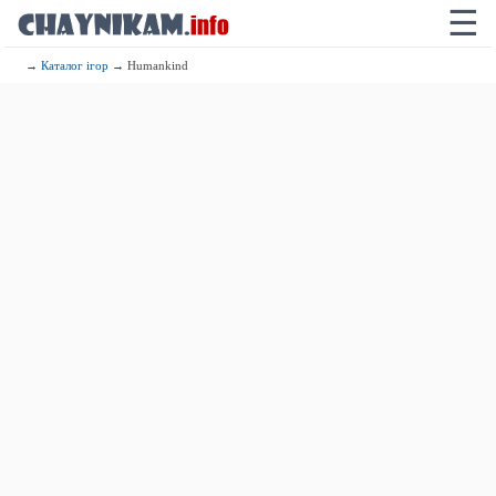
☰
→
Каталог ігор
→ Humankind