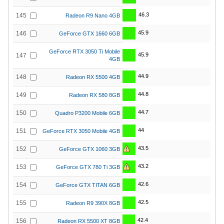
46.3
145
Radeon R9 Nano 4GB
45.9
146
GeForce GTX 1660 6GB
GeForce RTX 3050 Ti Mobile
45.9
147
4GB
44.9
148
Radeon RX 5500 4GB
44.8
149
Radeon RX 580 8GB
44.7
150
Quadro P3200 Mobile 6GB
44
151
GeForce RTX 3050 Mobile 4GB
43.5
152
GeForce GTX 1060 3GB
43.2
153
GeForce GTX 780 Ti 3GB
42.6
154
GeForce GTX TITAN 6GB
42.5
155
Radeon R9 390X 8GB
42.4
156
Radeon RX 5500 XT 8GB