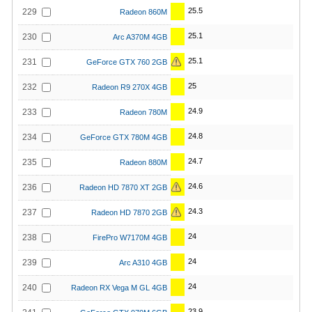
25.5
229
Radeon 860M
25.1
230
Arc A370M 4GB
25.1
231
GeForce GTX 760 2GB
25
232
Radeon R9 270X 4GB
24.9
233
Radeon 780M
24.8
234
GeForce GTX 780M 4GB
24.7
235
Radeon 880M
24.6
236
Radeon HD 7870 XT 2GB
24.3
237
Radeon HD 7870 2GB
24
238
FirePro W7170M 4GB
24
239
Arc A310 4GB
24
240
Radeon RX Vega M GL 4GB
23.9