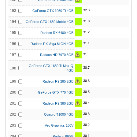
32.3
193
GeForce GTX 1050 Ti 4GB
31.8
194
GeForce GTX 1650 Mobile 4GB
31.2
195
Radeon RX 6400 4GB
31.1
196
Radeon RX Vega M GH 4GB
31
197
Radeon HD 7970 3GB
GeForce GTX 1650 Ti Max-Q
30.7
198
4GB
30.6
199
Radeon R9 285 2GB
30.5
200
GeForce GTX 770 4GB
30.4
201
Radeon R9 380 2GB
30.3
202
Quadro T1000 4GB
30.2
203
Arc Graphics 130V
30.1
204
Radeon 890M