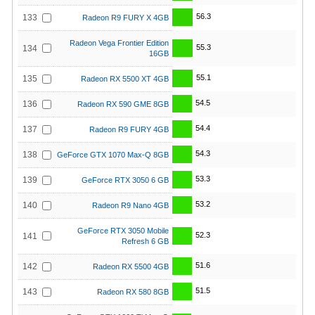
56.3
133
Radeon R9 FURY X 4GB
Radeon Vega Frontier Edition
55.3
134
16GB
55.1
135
Radeon RX 5500 XT 4GB
54.5
136
Radeon RX 590 GME 8GB
54.4
137
Radeon R9 FURY 4GB
54.3
138
GeForce GTX 1070 Max-Q 8GB
53.3
139
GeForce RTX 3050 6 GB
53.2
140
Radeon R9 Nano 4GB
GeForce RTX 3050 Mobile
52.3
141
Refresh 6 GB
51.6
142
Radeon RX 5500 4GB
51.5
143
Radeon RX 580 8GB