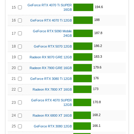
GeForce RTX 4070 Ti SUPER
194.6
15
16GB
188
16
GeForce RTX 4070 Ti 12GB
GeForce RTX 5090 Mobile
187.8
17
24GB
186.2
18
GeForce RTX 5070 12GB
183.3
19
Radeon RX 9070 GRE 12GB
179.6
20
Radeon RX 7900 GRE 16GB
176
21
GeForce RTX 3080 Ti 12GB
173
22
Radeon RX 7800 XT 16GB
GeForce RTX 4070 SUPER
170.8
23
12GB
168.2
24
Radeon RX 6800 XT 16GB
166.1
25
GeForce RTX 3080 12GB