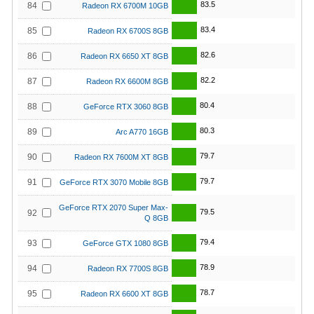
83.5
84
Radeon RX 6700M 10GB
83.4
85
Radeon RX 6700S 8GB
82.6
86
Radeon RX 6650 XT 8GB
82.2
87
Radeon RX 6600M 8GB
80.4
88
GeForce RTX 3060 8GB
80.3
89
Arc A770 16GB
79.7
90
Radeon RX 7600M XT 8GB
79.7
91
GeForce RTX 3070 Mobile 8GB
GeForce RTX 2070 Super Max-
79.5
92
Q 8GB
79.4
93
GeForce GTX 1080 8GB
78.9
94
Radeon RX 7700S 8GB
78.7
95
Radeon RX 6600 XT 8GB