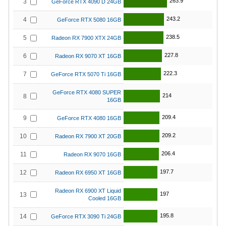
263.9
3
GeForce RTX 4090 D 24GB
243.2
4
GeForce RTX 5080 16GB
238.5
5
Radeon RX 7900 XTX 24GB
227.8
6
Radeon RX 9070 XT 16GB
222.3
7
GeForce RTX 5070 Ti 16GB
GeForce RTX 4080 SUPER
214
8
16GB
209.4
9
GeForce RTX 4080 16GB
209.2
10
Radeon RX 7900 XT 20GB
206.4
11
Radeon RX 9070 16GB
197.7
12
Radeon RX 6950 XT 16GB
Radeon RX 6900 XT Liquid
197
13
Cooled 16GB
195.8
14
GeForce RTX 3090 Ti 24GB