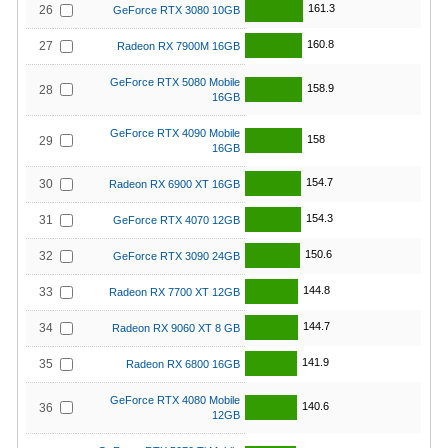
161.3
26
GeForce RTX 3080 10GB
160.8
27
Radeon RX 7900M 16GB
GeForce RTX 5080 Mobile
158.9
28
16GB
GeForce RTX 4090 Mobile
158
29
16GB
154.7
30
Radeon RX 6900 XT 16GB
154.3
31
GeForce RTX 4070 12GB
150.6
32
GeForce RTX 3090 24GB
144.8
33
Radeon RX 7700 XT 12GB
144.7
34
Radeon RX 9060 XT 8 GB
141.9
35
Radeon RX 6800 16GB
GeForce RTX 4080 Mobile
140.6
36
12GB