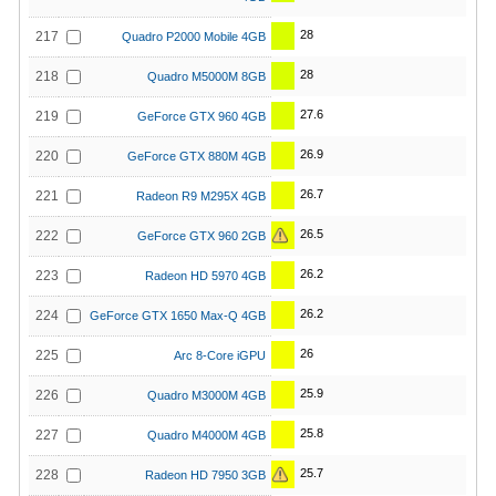
28
217
Quadro P2000 Mobile 4GB
28
218
Quadro M5000M 8GB
27.6
219
GeForce GTX 960 4GB
26.9
220
GeForce GTX 880M 4GB
26.7
221
Radeon R9 M295X 4GB
26.5
222
GeForce GTX 960 2GB
26.2
223
Radeon HD 5970 4GB
26.2
224
GeForce GTX 1650 Max-Q 4GB
26
225
Arc 8-Core iGPU
25.9
226
Quadro M3000M 4GB
25.8
227
Quadro M4000M 4GB
25.7
228
Radeon HD 7950 3GB