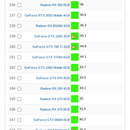
46
156
Radeon R9 390 8GB
45.5
157
GeForce RTX 3050 Mobile 4GB
45.3
158
Radeon RX 6500M 4GB
45.1
159
GeForce GTX 1060 3GB
44.8
160
GeForce GTX 780 Ti 3GB
44.1
161
GeForce GTX TITAN 6GB
43.7
162
GeForce GTX 1060 Mobile 6GB
43.5
163
GeForce GTX 970 4GB
43.1
164
Radeon R9 290 4GB
42
165
Radeon RX 570 8GB
41.5
166
Radeon RX 470 8GB
40.3
167
GeForce GTX 980M 8GB
40.3