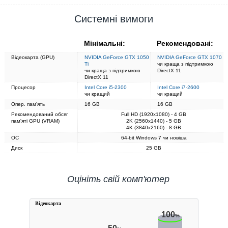
Системні вимоги
Мінімальні:
Рекомендовані:
Відеокарта (GPU)
NVIDIA GeForce GTX 1050
NVIDIA GeForce GTX 1070
Ti
чи краща з підтримкою
чи краща з підтримкою
DirectX 11
DirectX 11
Процесор
Intel Core i5-2300
Intel Core i7-2600
чи кращий
чи кращий
Опер. пам'ять
16 GB
16 GB
Рекомендований обсяг
Full HD (1920x1080) - 4 GB
пам'яті GPU (VRAM)
2K (2560x1440) - 5 GB
4K (3840x2160) - 8 GB
ОС
64-bit Windows 7 чи новіша
Диск
25 GB
Оцініть свій комп'ютер
Вiдеокарта
100
%