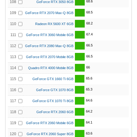
68.6
108
GeForce RTX 3050 8GB
68.5
109
GeForce RTX 2070 Max-Q 8GB
68.2
110
Radeon RX 5600 XT 6GB
67.4
111
GeForce RTX 3060 Mobile 6GB
66.5
112
GeForce RTX 2080 Max-Q 8GB
66.5
113
GeForce RTX 2070 Mobile 8GB
66
114
Quadro RTX 4000 Mobile 8GB
65.6
115
GeForce GTX 1660 Ti 6GB
65.3
116
GeForce GTX 1070 8GB
64.6
117
GeForce GTX 1070 Ti 8GB
64.2
118
GeForce RTX 2060 6GB
64.1
119
GeForce RTX 2060 Mobile 6GB
63.6
120
GeForce RTX 2060 Super 8GB