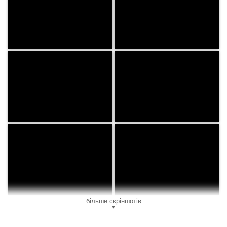
більше скріншотів
▼