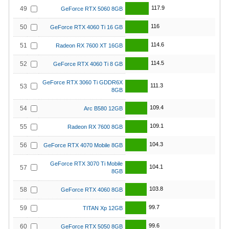
117.9
49
GeForce RTX 5060 8GB
116
50
GeForce RTX 4060 Ti 16 GB
114.6
51
Radeon RX 7600 XT 16GB
114.5
52
GeForce RTX 4060 Ti 8 GB
GeForce RTX 3060 Ti GDDR6X
111.3
53
8GB
109.4
54
Arc B580 12GB
109.1
55
Radeon RX 7600 8GB
104.3
56
GeForce RTX 4070 Mobile 8GB
GeForce RTX 3070 Ti Mobile
104.1
57
8GB
103.8
58
GeForce RTX 4060 8GB
99.7
59
TITAN Xp 12GB
99.6
60
GeForce RTX 5050 8GB