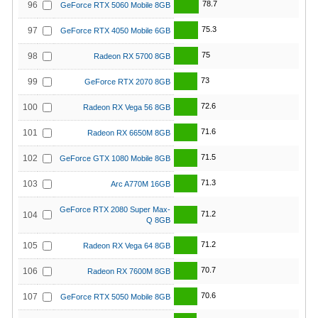
78.7
96
GeForce RTX 5060 Mobile 8GB
75.3
97
GeForce RTX 4050 Mobile 6GB
75
98
Radeon RX 5700 8GB
73
99
GeForce RTX 2070 8GB
72.6
100
Radeon RX Vega 56 8GB
71.6
101
Radeon RX 6650M 8GB
71.5
102
GeForce GTX 1080 Mobile 8GB
71.3
103
Arc A770M 16GB
GeForce RTX 2080 Super Max-
71.2
104
Q 8GB
71.2
105
Radeon RX Vega 64 8GB
70.7
106
Radeon RX 7600M 8GB
70.6
107
GeForce RTX 5050 Mobile 8GB