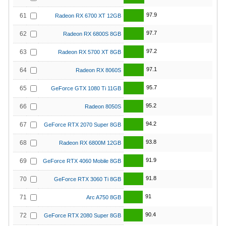
97.9
61
Radeon RX 6700 XT 12GB
97.7
62
Radeon RX 6800S 8GB
97.2
63
Radeon RX 5700 XT 8GB
97.1
64
Radeon RX 8060S
95.7
65
GeForce GTX 1080 Ti 11GB
95.2
66
Radeon 8050S
94.2
67
GeForce RTX 2070 Super 8GB
93.8
68
Radeon RX 6800M 12GB
91.9
69
GeForce RTX 4060 Mobile 8GB
91.8
70
GeForce RTX 3060 Ti 8GB
91
71
Arc A750 8GB
90.4
72
GeForce RTX 2080 Super 8GB