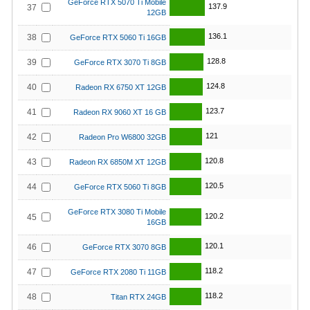
GeForce RTX 5070 Ti Mobile
137.9
37
12GB
136.1
38
GeForce RTX 5060 Ti 16GB
128.8
39
GeForce RTX 3070 Ti 8GB
124.8
40
Radeon RX 6750 XT 12GB
123.7
41
Radeon RX 9060 XT 16 GB
121
42
Radeon Pro W6800 32GB
120.8
43
Radeon RX 6850M XT 12GB
120.5
44
GeForce RTX 5060 Ti 8GB
GeForce RTX 3080 Ti Mobile
120.2
45
16GB
120.1
46
GeForce RTX 3070 8GB
118.2
47
GeForce RTX 2080 Ti 11GB
118.2
48
Titan RTX 24GB