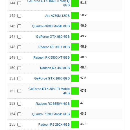
GeForce GTX 1660 Ti Max-Q
51.3
144
6GB
50.2
145
Arc A730M 12GB
49.9
146
Quadro P4000 Mobile 8GB
49.7
147
GeForce GTX 980 4GB
48.9
148
Radeon R9 390X 8GB
48.8
149
Radeon RX 5500 XT 8GB
48.4
150
Radeon RX 480 8GB
47.5
151
GeForce GTX 1660 6GB
GeForce RTX 3050 Ti Mobile
47.5
152
4GB
47
153
Radeon RX 6550M 4GB
46.3
154
Quadro P3200 Mobile 6GB
46.2
155
Radeon R9 290X 4GB