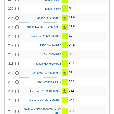
30
205
Radeon 680M
29.9
206
Radeon R9 280 3GB
29.8
207
Radeon RX 460 1024SP 2GB
29.7
208
Radeon R9 M395X 8GB
29.6
209
T550 Mobile 4GB
29.2
210
Arc A380 6GB
29.1
211
Radeon HD 7990 6GB
29
212
GeForce GTX 680 2GB
28.8
213
Arc Graphics 140V
28.5
214
GeForce GTX 1050 2GB
28.5
215
Radeon Pro Vega 20 4GB
GeForce GTX 1050 Ti Max-Q
28.1
216
4GB