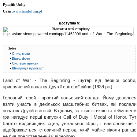
Рушій:
Unity
Сайт:
www.landofwar.pl
Доступна у:
Зміст
•
Опис, мови
•
Відео, фото
•
Системні вимоги
•
Швидкодія відеокарт
Land of War - The Beginning - шутер від першої особи,
присвячений початку Другої світової війни (1939 рік).
Головний герой - простий польський солдат. Йому довелося
взяти участь в декількох масштабних битвах, які поклали
початок Другій світовій. В цілому, за стилістикою та геймплеем
гра нагадує перші випуски Call of Duty і Medal of Honor. Тут
багато видовищних сцен, унікальної зброї, і найголовніше -
відображається історичний період, який майже ніколи раніше
не був представлений у відеоіграх.