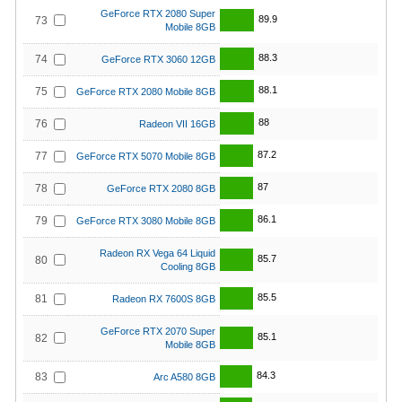
GeForce RTX 2080 Super
89.9
73
Mobile 8GB
88.3
74
GeForce RTX 3060 12GB
88.1
75
GeForce RTX 2080 Mobile 8GB
88
76
Radeon VII 16GB
87.2
77
GeForce RTX 5070 Mobile 8GB
87
78
GeForce RTX 2080 8GB
86.1
79
GeForce RTX 3080 Mobile 8GB
Radeon RX Vega 64 Liquid
85.7
80
Cooling 8GB
85.5
81
Radeon RX 7600S 8GB
GeForce RTX 2070 Super
85.1
82
Mobile 8GB
84.3
83
Arc A580 8GB