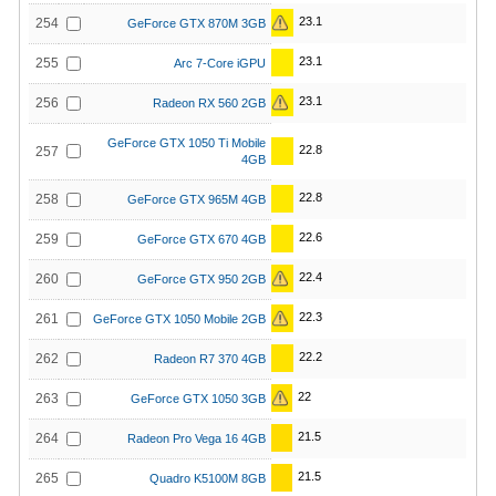
23.1
254
GeForce GTX 870M 3GB
23.1
255
Arc 7-Core iGPU
23.1
256
Radeon RX 560 2GB
GeForce GTX 1050 Ti Mobile
22.8
257
4GB
22.8
258
GeForce GTX 965M 4GB
22.6
259
GeForce GTX 670 4GB
22.4
260
GeForce GTX 950 2GB
22.3
261
GeForce GTX 1050 Mobile 2GB
22.2
262
Radeon R7 370 4GB
22
263
GeForce GTX 1050 3GB
21.5
264
Radeon Pro Vega 16 4GB
21.5
265
Quadro K5100M 8GB