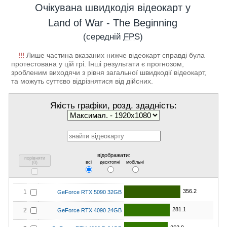
Очікувана швидкодія відеокарт у
Land of War - The Beginning
(середній
FPS
)
!!!
Лише частина вказаних нижче відеокарт справді була
протестована у цій грі. Інші результати є прогнозом,
зробленим виходячи з рівня загальної швидкодії відеокарт,
та можуть суттєво відрізнятися від дійсних.
Якість графіки, розд. здадність:
відображати:
порівняти
всі
десктопні
мобільні
(
0
)
356.2
1
GeForce RTX 5090 32GB
281.1
2
GeForce RTX 4090 24GB