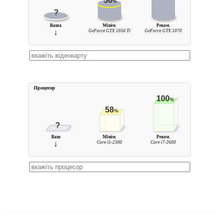
50
%
?
Ваша
Мінім.
Реком.
↓
GeForce GTX 1050 Ti
GeForce GTX 1070
Процесор
100
%
58
%
?
Ваш
Мінім.
Реком.
↓
Core i5-2300
Core i7-2600