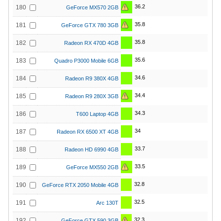
36.2
180
GeForce MX570 2GB
35.8
181
GeForce GTX 780 3GB
35.8
182
Radeon RX 470D 4GB
35.6
183
Quadro P3000 Mobile 6GB
34.6
184
Radeon R9 380X 4GB
34.4
185
Radeon R9 280X 3GB
34.3
186
T600 Laptop 4GB
34
187
Radeon RX 6500 XT 4GB
33.7
188
Radeon HD 6990 4GB
33.5
189
GeForce MX550 2GB
32.8
190
GeForce RTX 2050 Mobile 4GB
32.5
191
Arc 130T
32.3
192
GeForce GTX 590 3GB