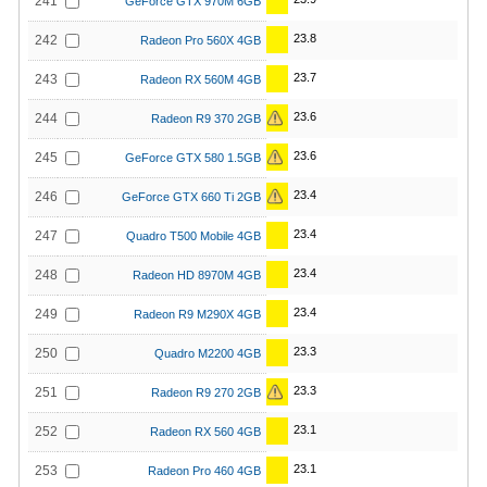
241
GeForce GTX 970M 6GB
23.8
242
Radeon Pro 560X 4GB
23.7
243
Radeon RX 560M 4GB
23.6
244
Radeon R9 370 2GB
23.6
245
GeForce GTX 580 1.5GB
23.4
246
GeForce GTX 660 Ti 2GB
23.4
247
Quadro T500 Mobile 4GB
23.4
248
Radeon HD 8970M 4GB
23.4
249
Radeon R9 M290X 4GB
23.3
250
Quadro M2200 4GB
23.3
251
Radeon R9 270 2GB
23.1
252
Radeon RX 560 4GB
23.1
253
Radeon Pro 460 4GB