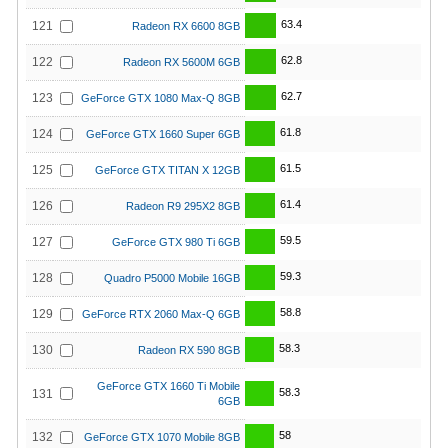
63.4
121
Radeon RX 6600 8GB
62.8
122
Radeon RX 5600M 6GB
62.7
123
GeForce GTX 1080 Max-Q 8GB
61.8
124
GeForce GTX 1660 Super 6GB
61.5
125
GeForce GTX TITAN X 12GB
61.4
126
Radeon R9 295X2 8GB
59.5
127
GeForce GTX 980 Ti 6GB
59.3
128
Quadro P5000 Mobile 16GB
58.8
129
GeForce RTX 2060 Max-Q 6GB
58.3
130
Radeon RX 590 8GB
GeForce GTX 1660 Ti Mobile
58.3
131
6GB
58
132
GeForce GTX 1070 Mobile 8GB