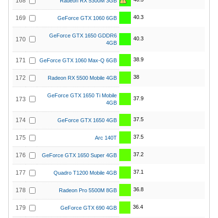
168
Radeon RX 5300M 3GB
40.3
169
GeForce GTX 1060 6GB
GeForce GTX 1650 GDDR6
40.3
170
4GB
38.9
171
GeForce GTX 1060 Max-Q 6GB
38
172
Radeon RX 5500 Mobile 4GB
GeForce GTX 1650 Ti Mobile
37.9
173
4GB
37.5
174
GeForce GTX 1650 4GB
37.5
175
Arc 140T
37.2
176
GeForce GTX 1650 Super 4GB
37.1
177
Quadro T1200 Mobile 4GB
36.8
178
Radeon Pro 5500M 8GB
36.4
179
GeForce GTX 690 4GB