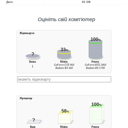
Диск
82 GB
Оцініть свій комп'ютер
Вiдеокарта
100
%
33
%
?
Ваша
Мінім.
Реком.
↓
GeForce GTX 960
GeForce RTX 2060
Radeon RX 460
Radeon RX 5700
Процесор
100
%
58
%
?
Ваш
Мінім.
Реком.