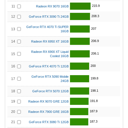
215.9
11
Radeon RX 9070 16GB
208.3
12
GeForce RTX 3090 Ti 24GB
GeForce RTX 4070 Ti SUPER
207
13
16GB
206.9
14
Radeon RX 6950 XT 16GB
Radeon RX 6900 XT Liquid
206.1
15
Cooled 16GB
200
16
GeForce RTX 4070 Ti 12GB
GeForce RTX 5090 Mobile
199.8
17
24GB
198.1
18
GeForce RTX 5070 12GB
191.8
19
Radeon RX 9070 GRE 12GB
187.9
20
Radeon RX 7900 GRE 16GB
187.3
21
GeForce RTX 3080 Ti 12GB