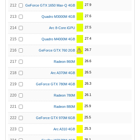
27.9
212
GeForce GTX 1650 Max-Q 4GB
27.6
213
Quadro M3000M 4GB
27.5
214
Arc 8-Core iGPU
27.4
215
Quadro M4000M 4GB
26.7
216
GeForce GTX 760 2GB
26.6
217
Radeon 860M
26.5
218
Arc A370M 4GB
26.3
219
GeForce GTX 780M 4GB
26.1
220
Radeon 780M
25.9
221
Radeon 880M
25.5
222
GeForce GTX 970M 6GB
25.3
223
Arc A310 4GB
25.1