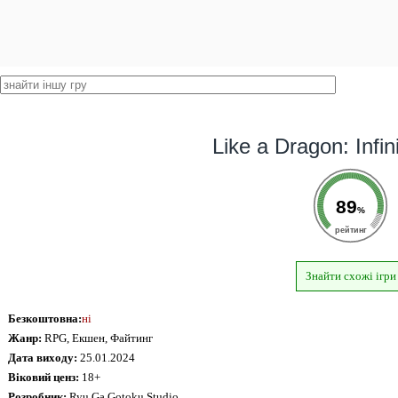
Like a Dragon: Infin
89
%
рейтинг
Знайти схожі ігри
Безкоштовна:
ні
Жанр:
RPG, Екшен, Файтинг
Дата виходу:
25.01.2024
Віковий ценз:
18+
Розробник:
Ryu Ga Gotoku Studio