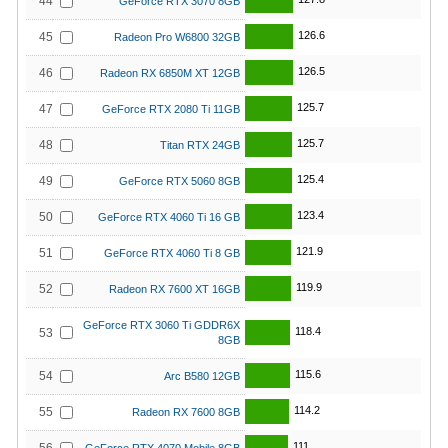
44
GeForce RTX 3070 8GB
126.6
45
Radeon Pro W6800 32GB
126.5
46
Radeon RX 6850M XT 12GB
125.7
47
GeForce RTX 2080 Ti 11GB
125.7
48
Titan RTX 24GB
125.4
49
GeForce RTX 5060 8GB
123.4
50
GeForce RTX 4060 Ti 16 GB
121.9
51
GeForce RTX 4060 Ti 8 GB
119.9
52
Radeon RX 7600 XT 16GB
GeForce RTX 3060 Ti GDDR6X
118.4
53
8GB
115.6
54
Arc B580 12GB
114.2
55
Radeon RX 7600 8GB
111