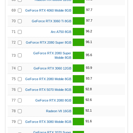
97.7
69
GeForce RTX 4060 Mobile 8GB
97.7
70
GeForce RTX 3060 Ti 8GB
96.2
71
Arc A750 8GB
96.1
72
GeForce RTX 2080 Super 8GB
GeForce RTX 2080 Super
95.6
73
Mobile 8GB
93.9
74
GeForce RTX 3060 12GB
93.7
75
GeForce RTX 2080 Mobile 8GB
92.8
76
GeForce RTX 5070 Mobile 8GB
92.6
77
GeForce RTX 2080 8GB
92.1
78
Radeon VII 16GB
91.6
79
GeForce RTX 3080 Mobile 8GB
GeForce RTX 2070 Super