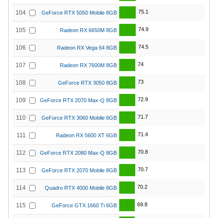
75.1
104
GeForce RTX 5050 Mobile 8GB
74.9
105
Radeon RX 6650M 8GB
74.5
106
Radeon RX Vega 64 8GB
74
107
Radeon RX 7600M 8GB
73
108
GeForce RTX 3050 8GB
72.9
109
GeForce RTX 2070 Max-Q 8GB
71.7
110
GeForce RTX 3060 Mobile 6GB
71.4
111
Radeon RX 5600 XT 6GB
70.8
112
GeForce RTX 2080 Max-Q 8GB
70.7
113
GeForce RTX 2070 Mobile 8GB
70.2
114
Quadro RTX 4000 Mobile 8GB
69.8
115
GeForce GTX 1660 Ti 6GB