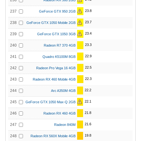
236
Radeon RX 560 2GB
23.8
237
GeForce GTX 950 2GB
23.7
238
GeForce GTX 1050 Mobile 2GB
23.4
239
GeForce GTX 1050 3GB
23.3
240
Radeon R7 370 4GB
22.9
241
Quadro K5100M 8GB
22.5
242
Radeon Pro Vega 16 4GB
22.3
243
Radeon RX 460 Mobile 4GB
22.2
244
Arc A350M 4GB
22.1
245
GeForce GTX 1050 Max-Q 2GB
21.8
246
Radeon RX 460 4GB
21.6
247
Radeon 840M
19.8
248
Radeon RX 560X Mobile 4GB