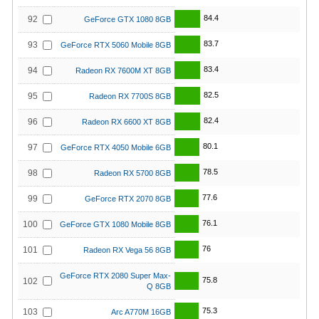
84.4
92
GeForce GTX 1080 8GB
83.7
93
GeForce RTX 5060 Mobile 8GB
83.4
94
Radeon RX 7600M XT 8GB
82.5
95
Radeon RX 7700S 8GB
82.4
96
Radeon RX 6600 XT 8GB
80.1
97
GeForce RTX 4050 Mobile 6GB
78.5
98
Radeon RX 5700 8GB
77.6
99
GeForce RTX 2070 8GB
76.1
100
GeForce GTX 1080 Mobile 8GB
76
101
Radeon RX Vega 56 8GB
GeForce RTX 2080 Super Max-
75.8
102
Q 8GB
75.3
103
Arc A770M 16GB