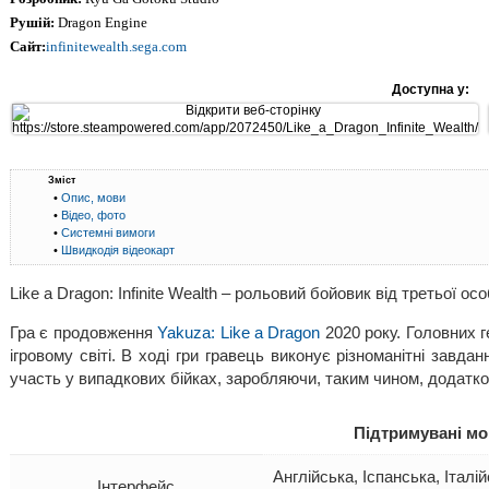
Рушій:
Dragon Engine
Сайт:
infinitewealth.sega.com
Доступна у:
Зміст
•
Опис, мови
•
Відео, фото
•
Системні вимоги
•
Швидкодія відеокарт
Like a Dragon: Infinite Wealth – рольовий бойовик від третьої 
Гра є продовження
Yakuza: Like a Dragon
2020 року. Головних г
ігровому світі. В ході гри гравець виконує різноманітні завданн
участь у випадкових бійках, заробляючи, таким чином, додатко
Підтримувані м
Англійська, Іспанська, Італі
Інтерфейс