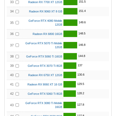
151.5
33
Radeon RX 7700 XT 12GB
151.4
34
Radeon RX 9060 XT 8 GB
GeForce RTX 4080 Mobile
149.6
35
12GB
148.5
36
Radeon RX 6800 16GB
GeForce RTX 5070 Ti Mobile
146.8
37
12GB
144.8
38
GeForce RTX 5060 Ti 16GB
137
39
GeForce RTX 3070 Ti 8GB
130.6
40
Radeon RX 6750 XT 12GB
129.5
41
Radeon RX 9060 XT 16 GB
128.2
42
GeForce RTX 5060 Ti 8GB
GeForce RTX 3080 Ti Mobile
127.8
43
16GB
127.8