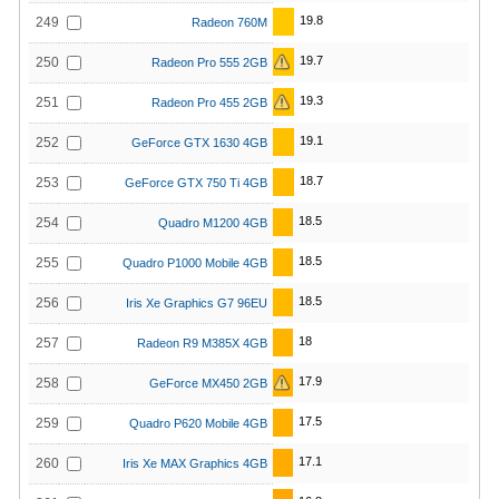
19.8
249
Radeon 760M
19.7
250
Radeon Pro 555 2GB
19.3
251
Radeon Pro 455 2GB
19.1
252
GeForce GTX 1630 4GB
18.7
253
GeForce GTX 750 Ti 4GB
18.5
254
Quadro M1200 4GB
18.5
255
Quadro P1000 Mobile 4GB
18.5
256
Iris Xe Graphics G7 96EU
18
257
Radeon R9 M385X 4GB
17.9
258
GeForce MX450 2GB
17.5
259
Quadro P620 Mobile 4GB
17.1
260
Iris Xe MAX Graphics 4GB