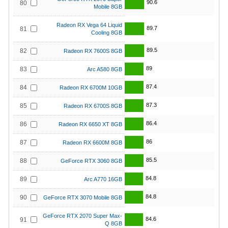
90.6
80
Mobile 8GB
Radeon RX Vega 64 Liquid
89.7
81
Cooling 8GB
89.5
82
Radeon RX 7600S 8GB
89
83
Arc A580 8GB
87.4
84
Radeon RX 6700M 10GB
87.3
85
Radeon RX 6700S 8GB
86.4
86
Radeon RX 6650 XT 8GB
86
87
Radeon RX 6600M 8GB
85.5
88
GeForce RTX 3060 8GB
84.8
89
Arc A770 16GB
84.8
90
GeForce RTX 3070 Mobile 8GB
GeForce RTX 2070 Super Max-
84.6
91
Q 8GB