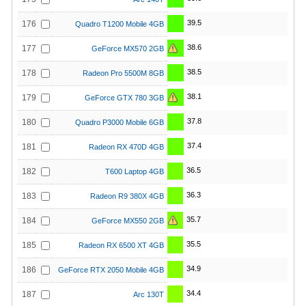
39.5
176
Quadro T1200 Mobile 4GB
38.6
177
GeForce MX570 2GB
38.5
178
Radeon Pro 5500M 8GB
38.1
179
GeForce GTX 780 3GB
37.8
180
Quadro P3000 Mobile 6GB
37.4
181
Radeon RX 470D 4GB
36.5
182
T600 Laptop 4GB
36.3
183
Radeon R9 380X 4GB
35.7
184
GeForce MX550 2GB
35.5
185
Radeon RX 6500 XT 4GB
34.9
186
GeForce RTX 2050 Mobile 4GB
34.4
187
Arc 130T