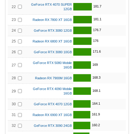
GeForce RTX 4070 SUPER
181.7
22
12GB
181.1
23
Radeon RX 7800 XT 16GB
176.7
24
GeForce RTX 3080 12GB
176
25
Radeon RX 6800 XT 16GB
171.6
26
GeForce RTX 3080 10GB
GeForce RTX 5080 Mobile
169
27
16GB
168.3
28
Radeon RX 7900M 16GB
GeForce RTX 4090 Mobile
168.1
29
16GB
164.1
30
GeForce RTX 4070 12GB
161.9
31
Radeon RX 6900 XT 16GB
160.2
32
GeForce RTX 3090 24GB