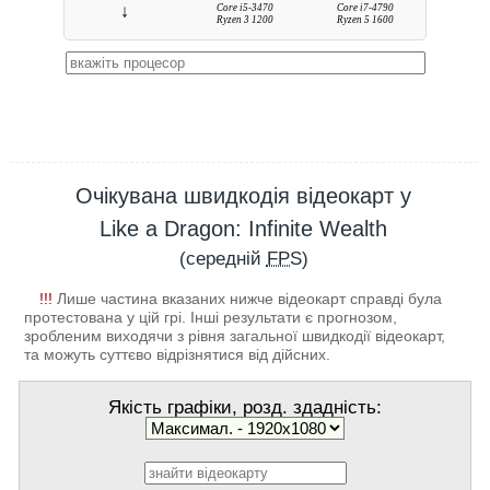
↓
Core i5-3470
Core i7-4790
Ryzen 3 1200
Ryzen 5 1600
Очікувана швидкодія відеокарт у
Like a Dragon: Infinite Wealth
(середній
FPS
)
!!!
Лише частина вказаних нижче відеокарт справді була
протестована у цій грі. Інші результати є прогнозом,
зробленим виходячи з рівня загальної швидкодії відеокарт,
та можуть суттєво відрізнятися від дійсних.
Якість графіки, розд. здадність: