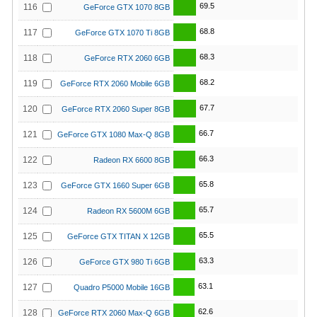
69.5
116
GeForce GTX 1070 8GB
68.8
117
GeForce GTX 1070 Ti 8GB
68.3
118
GeForce RTX 2060 6GB
68.2
119
GeForce RTX 2060 Mobile 6GB
67.7
120
GeForce RTX 2060 Super 8GB
66.7
121
GeForce GTX 1080 Max-Q 8GB
66.3
122
Radeon RX 6600 8GB
65.8
123
GeForce GTX 1660 Super 6GB
65.7
124
Radeon RX 5600M 6GB
65.5
125
GeForce GTX TITAN X 12GB
63.3
126
GeForce GTX 980 Ti 6GB
63.1
127
Quadro P5000 Mobile 16GB
62.6
128
GeForce RTX 2060 Max-Q 6GB