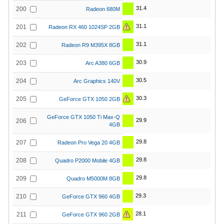
31.4
200
Radeon 680M
31.1
201
Radeon RX 460 1024SP 2GB
31.1
202
Radeon R9 M395X 8GB
30.9
203
Arc A380 6GB
30.5
204
Arc Graphics 140V
30.3
205
GeForce GTX 1050 2GB
GeForce GTX 1050 Ti Max-Q
29.9
206
4GB
29.8
207
Radeon Pro Vega 20 4GB
29.8
208
Quadro P2000 Mobile 4GB
29.8
209
Quadro M5000M 8GB
29.3
210
GeForce GTX 960 4GB
28.1
211
GeForce GTX 960 2GB