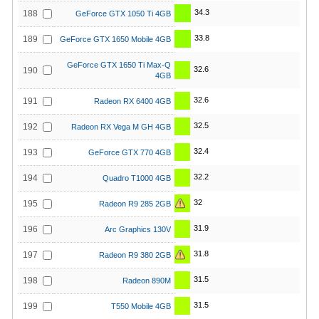
34.3
188
GeForce GTX 1050 Ti 4GB
33.8
189
GeForce GTX 1650 Mobile 4GB
GeForce GTX 1650 Ti Max-Q
32.6
190
4GB
32.6
191
Radeon RX 6400 4GB
32.5
192
Radeon RX Vega M GH 4GB
32.4
193
GeForce GTX 770 4GB
32.2
194
Quadro T1000 4GB
32
195
Radeon R9 285 2GB
31.9
196
Arc Graphics 130V
31.8
197
Radeon R9 380 2GB
31.5
198
Radeon 890M
31.5
199
T550 Mobile 4GB