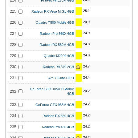
224
FirePro W7170M 4GB
25.1
225
Radeon RX Vega M GL 4GB
24.9
226
Quadro T500 Mobile 4GB
24.9
227
Radeon Pro 560X 4GB
24.8
228
Radeon RX 560M 4GB
24.8
229
Quadro M2200 4GB
24.7
230
Radeon R9 370 2GB
24.4
231
Arc 7-Core iGPU
GeForce GTX 1050 Ti Mobile
24.2
232
4GB
24.2
233
GeForce GTX 965M 4GB
24.2
234
Radeon RX 560 4GB
24.2
235
Radeon Pro 460 4GB
24.2