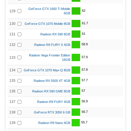
GeForce GTX 1660 Ti Mobile
62
129
6GB
61.7
130
GeForce GTX 1070 Mobile 8GB
61
131
Radeon RX 590 8GB
58.9
132
Radeon R9 FURY X 4GB
Radeon Vega Frontier Edition
57.9
133
16GB
57.8
134
GeForce GTX 1070 Max-Q 8GB
57.7
135
Radeon RX 5500 XT 4GB
57
136
Radeon RX 590 GME 8GB
56.9
137
Radeon R9 FURY 4GB
56.7
138
GeForce RTX 3050 6 GB
55.7
139
Radeon R9 Nano 4GB