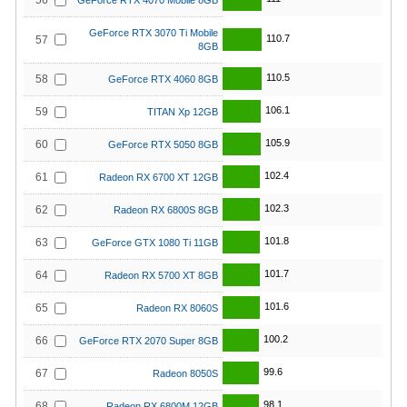
56
GeForce RTX 4070 Mobile 8GB
GeForce RTX 3070 Ti Mobile
110.7
57
8GB
110.5
58
GeForce RTX 4060 8GB
106.1
59
TITAN Xp 12GB
105.9
60
GeForce RTX 5050 8GB
102.4
61
Radeon RX 6700 XT 12GB
102.3
62
Radeon RX 6800S 8GB
101.8
63
GeForce GTX 1080 Ti 11GB
101.7
64
Radeon RX 5700 XT 8GB
101.6
65
Radeon RX 8060S
100.2
66
GeForce RTX 2070 Super 8GB
99.6
67
Radeon 8050S
98.1
68
Radeon RX 6800M 12GB