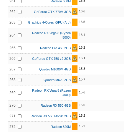
16.8
261
Radeon 660M
16.6
262
GeForce GTX 770M 3GB
16.5
263
Graphics 4-Cores iGPU (Arc)
Radeon RX Vega 8 (Ryzen
16.4
264
5000)
16.2
265
Radeon Pro 450 2GB
16.1
266
GeForce GTX 750 v2 2GB
15.8
267
Quadro M1000M 4GB
15.7
268
Quadro M620 2GB
Radeon RX Vega 8 (Ryzen
15.6
269
4000)
15.5
270
Radeon RX 550 4GB
15.2
271
Radeon RX 550 Mobile 2GB
15.2
272
Radeon 820M