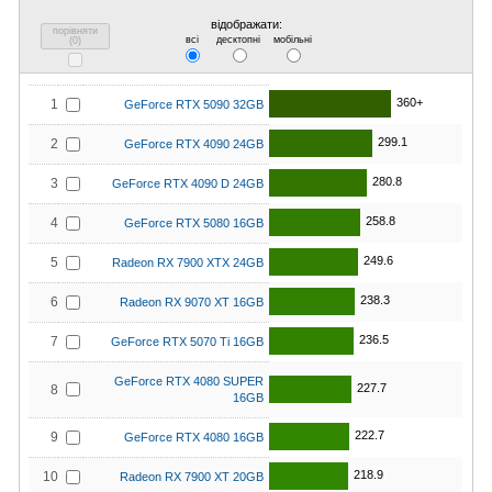
відображати:
порівняти
всі
десктопні
мобільні
(
0
)
360+
1
GeForce RTX 5090 32GB
299.1
2
GeForce RTX 4090 24GB
280.8
3
GeForce RTX 4090 D 24GB
258.8
4
GeForce RTX 5080 16GB
249.6
5
Radeon RX 7900 XTX 24GB
238.3
6
Radeon RX 9070 XT 16GB
236.5
7
GeForce RTX 5070 Ti 16GB
GeForce RTX 4080 SUPER
227.7
8
16GB
222.7
9
GeForce RTX 4080 16GB
218.9
10
Radeon RX 7900 XT 20GB