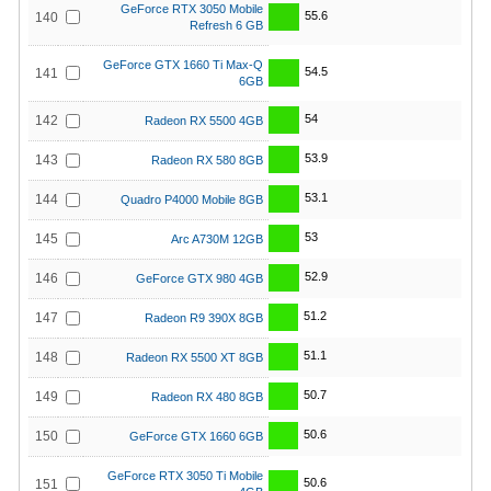
GeForce RTX 3050 Mobile
55.6
140
Refresh 6 GB
GeForce GTX 1660 Ti Max-Q
54.5
141
6GB
54
142
Radeon RX 5500 4GB
53.9
143
Radeon RX 580 8GB
53.1
144
Quadro P4000 Mobile 8GB
53
145
Arc A730M 12GB
52.9
146
GeForce GTX 980 4GB
51.2
147
Radeon R9 390X 8GB
51.1
148
Radeon RX 5500 XT 8GB
50.7
149
Radeon RX 480 8GB
50.6
150
GeForce GTX 1660 6GB
GeForce RTX 3050 Ti Mobile
50.6
151