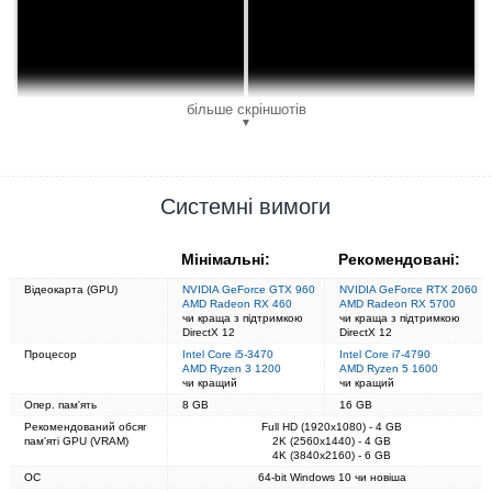
більше скріншотів
▼
Системні вимоги
Мінімальні:
Рекомендовані:
Відеокарта (GPU)
NVIDIA GeForce GTX 960
NVIDIA GeForce RTX 2060
AMD Radeon RX 460
AMD Radeon RX 5700
чи краща з підтримкою
чи краща з підтримкою
DirectX 12
DirectX 12
Процесор
Intel Core i5-3470
Intel Core i7-4790
AMD Ryzen 3 1200
AMD Ryzen 5 1600
чи кращий
чи кращий
Опер. пам'ять
8 GB
16 GB
Рекомендований обсяг
Full HD (1920x1080) - 4 GB
пам'яті GPU (VRAM)
2K (2560x1440) - 4 GB
4K (3840x2160) - 6 GB
ОС
64-bit Windows 10 чи новіша