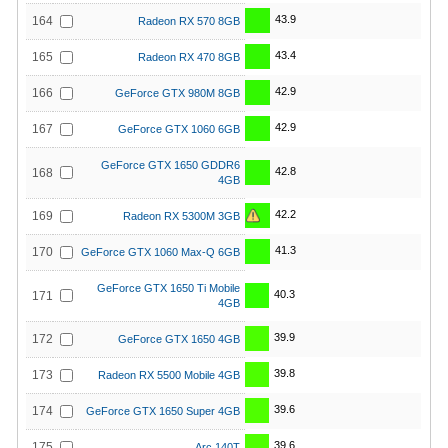
43.9
164
Radeon RX 570 8GB
43.4
165
Radeon RX 470 8GB
42.9
166
GeForce GTX 980M 8GB
42.9
167
GeForce GTX 1060 6GB
GeForce GTX 1650 GDDR6
42.8
168
4GB
42.2
169
Radeon RX 5300M 3GB
41.3
170
GeForce GTX 1060 Max-Q 6GB
GeForce GTX 1650 Ti Mobile
40.3
171
4GB
39.9
172
GeForce GTX 1650 4GB
39.8
173
Radeon RX 5500 Mobile 4GB
39.6
174
GeForce GTX 1650 Super 4GB
39.6
175
Arc 140T