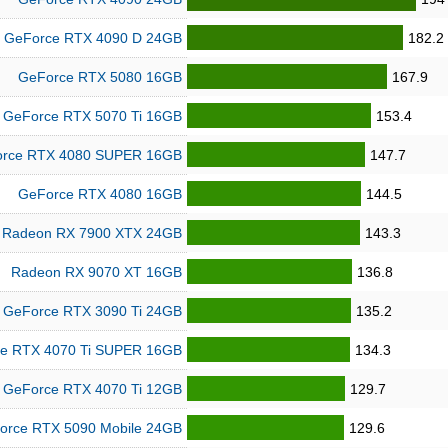
GeForce RTX 4090 D 24GB
182.2
GeForce RTX 5080 16GB
167.9
GeForce RTX 5070 Ti 16GB
153.4
rce RTX 4080 SUPER 16GB
147.7
GeForce RTX 4080 16GB
144.5
Radeon RX 7900 XTX 24GB
143.3
Radeon RX 9070 XT 16GB
136.8
GeForce RTX 3090 Ti 24GB
135.2
e RTX 4070 Ti SUPER 16GB
134.3
GeForce RTX 4070 Ti 12GB
129.7
orce RTX 5090 Mobile 24GB
129.6