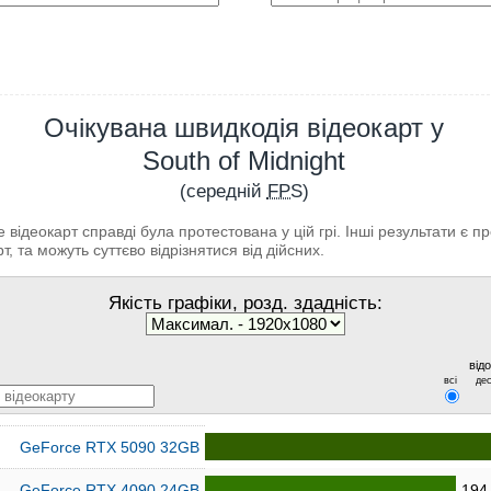
Очікувана швидкодія відеокарт у
South of Midnight
(середній
FPS
)
відеокарт справді була протестована у цій грі. Інші результати є 
т, та можуть суттєво відрізнятися від дійсних.
Якість графіки, розд. здадність:
від
всі
дес
GeForce RTX 5090 32GB
GeForce RTX 4090 24GB
194