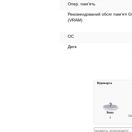
Опер. пам'ять
Рекомендований обсяг пам'яті 
(VRAM)
ОС
Диск
Вiдеокарта
?
Ваша
↓
Ge