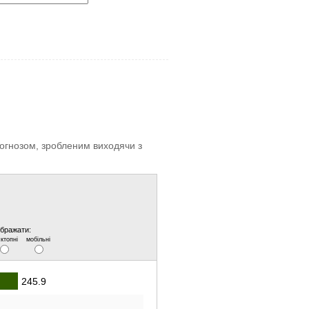
прогнозом, зробленим виходячи з
ображати:
ктопні
мобільні
245.9