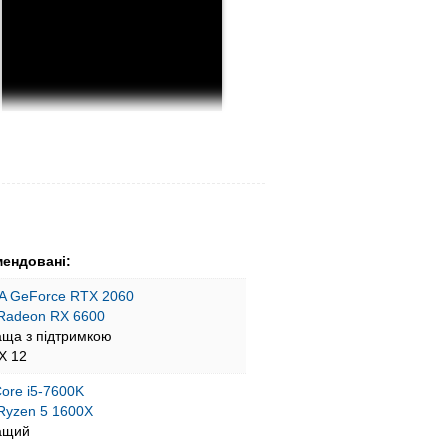
ендовані:
A GeForce RTX 2060
Radeon RX 6600
аща з підтримкою
tX 12
 Core i5-7600K
yzen 5 1600X
ащий