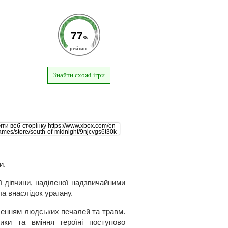
77
%
рейтинг
Знайти схожі ігри
и.
ї дівчини, наділеної надзвичайними
ла внаслідок урагану.
бленням людських печалей та травм.
ики та вміння героїні поступово