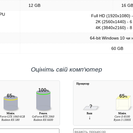
12 GB
16 G
GPU
Full HD (1920x1080) 
2K (2560x1440) - 6
4K (3840x2160) - 8
64-bit Windows 10 чи 
60 GB
Оцініть свій комп'ютер
Процесор
100
%
65
65
%
%
?
Мінім.
Реком.
Ваш
Мінім.
Force GTX 1060 6GB
GeForce RTX 2060
↓
Core i3-8100
Radeon RX 580
Radeon RX 6600
Ryzen 3 1300X