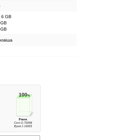
B
- 6 GB
 GB
 GB
новіша
100
%
Реком.
Core i5-7600K
Ryzen 5 1600X