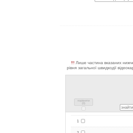
!!!
Лише частина вказаних нижче 
рівня загальної швидкодії відеокар
порівняти
(
0
)
1
2