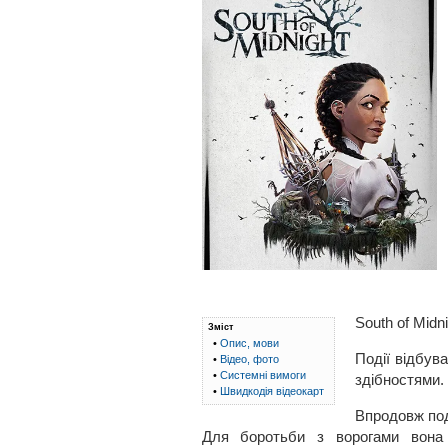
South of Midn
Зміст
•
Опис, мови
Події відбув
•
Відео, фото
•
Системні вимоги
здібностями. 
•
Швидкодія відеокарт
Впродовж под
Для боротьби з ворогами вона в