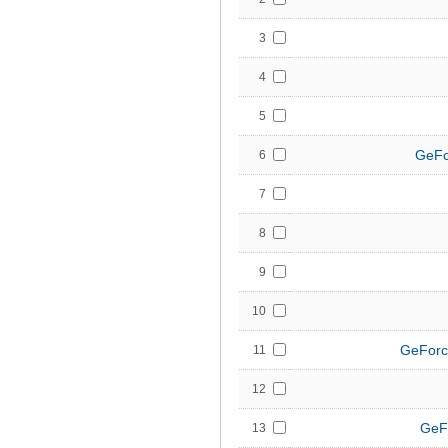
3
4
5
GeFo
6
7
8
9
10
GeForc
11
12
GeF
13