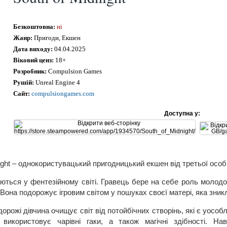
Безкоштовна:
ні
Жанр:
Пригоди, Екшен
Дата виходу:
04.04.2025
Віковий ценз:
18+
Розробник:
Compulsion Games
Рушій:
Unreal Engine 4
Сайт:
compulsiongames.com
Доступна у:
ight – однокористувацький пригодницький екшен від третьої особ
аються у фентезійному світі. Гравець бере на себе роль молодо
Вона подорожує ігровим світом у пошуках своєї матері, яка зник
орожі дівчина очищує світ від потойбічних створінь, які є уосо
икористовує чарівні гаки, а також магічні здібності. Нав