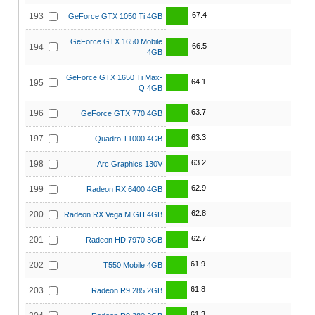
67.4
193
GeForce GTX 1050 Ti 4GB
GeForce GTX 1650 Mobile
66.5
194
4GB
GeForce GTX 1650 Ti Max-
64.1
195
Q 4GB
63.7
196
GeForce GTX 770 4GB
63.3
197
Quadro T1000 4GB
63.2
198
Arc Graphics 130V
62.9
199
Radeon RX 6400 4GB
62.8
200
Radeon RX Vega M GH 4GB
62.7
201
Radeon HD 7970 3GB
61.9
202
T550 Mobile 4GB
61.8
203
Radeon R9 285 2GB
61.3