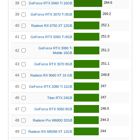
284.6
38
GeForce RTX 5060 Ti 16GB
269.2
39
GeForce RTX 3070 Ti 8GB
252.1
40
Radeon RX 6750 XT 12GB
251.9
41
GeForce RTX 5060 Ti 8GB
GeForce RTX 3080 Ti
251.2
42
Mobile 16GB
251.1
43
GeForce RTX 3070 8GB
249.8
44
Radeon RX 9060 XT 16 GB
247
45
GeForce RTX 2080 Ti 11GB
247
46
Titan RTX 24GB
246.5
47
GeForce RTX 5060 8GB
244.3
48
Radeon Pro W6800 32GB
244
49
Radeon RX 6850M XT 12GB