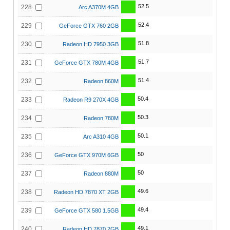
52.5
228
Arc A370M 4GB
52.4
229
GeForce GTX 760 2GB
51.8
230
Radeon HD 7950 3GB
51.7
231
GeForce GTX 780M 4GB
51.4
232
Radeon 860M
50.4
233
Radeon R9 270X 4GB
50.3
234
Radeon 780M
50.1
235
Arc A310 4GB
50
236
GeForce GTX 970M 6GB
50
237
Radeon 880M
49.6
238
Radeon HD 7870 XT 2GB
49.4
239
GeForce GTX 580 1.5GB
49.1
240
Radeon HD 7870 2GB