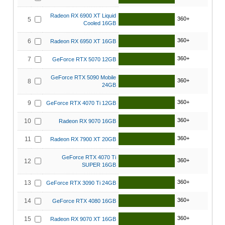
Radeon RX 6900 XT Liquid
360+
5
Cooled 16GB
360+
6
Radeon RX 6950 XT 16GB
360+
7
GeForce RTX 5070 12GB
GeForce RTX 5090 Mobile
360+
8
24GB
360+
9
GeForce RTX 4070 Ti 12GB
360+
10
Radeon RX 9070 16GB
360+
11
Radeon RX 7900 XT 20GB
GeForce RTX 4070 Ti
360+
12
SUPER 16GB
360+
13
GeForce RTX 3090 Ti 24GB
360+
14
GeForce RTX 4080 16GB
360+
15
Radeon RX 9070 XT 16GB