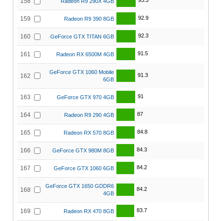
93.3
158
Radeon R9 290X 4GB
92.9
159
Radeon R9 390 8GB
92.3
160
GeForce GTX TITAN 6GB
91.5
161
Radeon RX 6500M 4GB
GeForce GTX 1060 Mobile
91.3
162
6GB
91
163
GeForce GTX 970 4GB
87
164
Radeon R9 290 4GB
84.8
165
Radeon RX 570 8GB
84.3
166
GeForce GTX 980M 8GB
84.2
167
GeForce GTX 1060 6GB
GeForce GTX 1650 GDDR6
84.2
168
4GB
83.7
169
Radeon RX 470 8GB