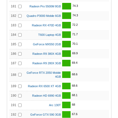
74.3
181
Radeon Pro 5500M 8GB
74.3
182
Quadro P3000 Mobile 6GB
72.2
183
Radeon RX 470D 4GB
71.7
184
T600 Laptop 4GB
70.1
185
GeForce MX550 2GB
69.9
186
Radeon R9 380X 4GB
69.4
187
Radeon R9 280X 3GB
GeForce RTX 2050 Mobile
68.6
188
4GB
68.6
189
Radeon RX 6500 XT 4GB
68.1
190
Radeon HD 6990 4GB
68
191
Arc 130T
67.6
192
GeForce GTX 590 3GB