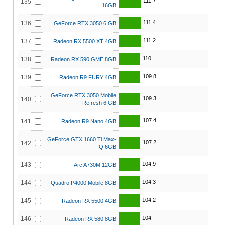
111.7
135
16GB
111.4
136
GeForce RTX 3050 6 GB
111.2
137
Radeon RX 5500 XT 4GB
110
138
Radeon RX 590 GME 8GB
109.8
139
Radeon R9 FURY 4GB
GeForce RTX 3050 Mobile
109.3
140
Refresh 6 GB
107.4
141
Radeon R9 Nano 4GB
GeForce GTX 1660 Ti Max-
107.2
142
Q 6GB
104.9
143
Arc A730M 12GB
104.3
144
Quadro P4000 Mobile 8GB
104.2
145
Radeon RX 5500 4GB
104
146
Radeon RX 580 8GB