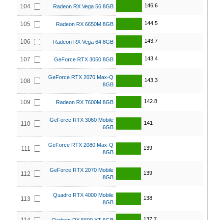
146.6
104
Radeon RX Vega 56 8GB
144.5
105
Radeon RX 6650M 8GB
143.7
106
Radeon RX Vega 64 8GB
143.4
107
GeForce RTX 3050 8GB
GeForce RTX 2070 Max-Q
143.3
108
8GB
142.8
109
Radeon RX 7600M 8GB
GeForce RTX 3060 Mobile
141
110
6GB
GeForce RTX 2080 Max-Q
139
111
8GB
GeForce RTX 2070 Mobile
139
112
8GB
Quadro RTX 4000 Mobile
138
113
8GB
137.7