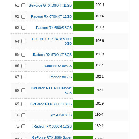
200.1
61
GeForce GTX 1080 Ti 11GB
197.6
62
Radeon RX 6700 XT 12GB
197.3
63
Radeon RX 6800S 8GB
GeForce RTX 2070 Super
196.9
64
8GB
196.3
65
Radeon RX 5700 XT 8GB
196.1
66
Radeon RX 8060S
192.1
67
Radeon 8050S
GeForce RTX 4060 Mobile
192.1
68
8GB
191.9
69
GeForce RTX 3060 Ti 8GB
190.4
70
Arc A750 8GB
189.4
71
Radeon RX 6800M 12GB
GeForce RTX 2080 Super