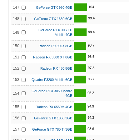
104
147
GeForce GTX 980 4GB
99.4
148
GeForce GTX 1660 6GB
GeForce RTX 3050 Ti
99.4
149
Mobile 4GB
98.7
150
Radeon R9 390X 8GB
98.5
151
Radeon RX 5500 XT 8GB
97.8
152
Radeon RX 480 8GB
96.7
153
Quadro P3200 Mobile 6GB
GeForce RTX 3050 Mobile
95.2
154
4GB
94.9
155
Radeon RX 6550M 4GB
94.3
156
GeForce GTX 1060 3GB
93.6
157
GeForce GTX 780 Ti 3GB