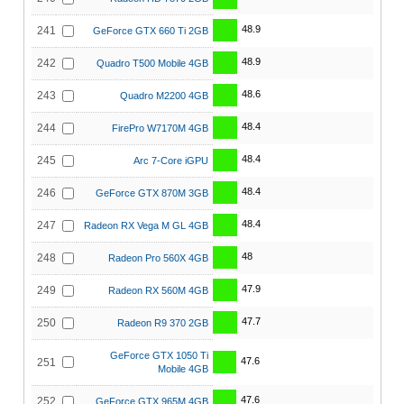
48.9
241
GeForce GTX 660 Ti 2GB
48.9
242
Quadro T500 Mobile 4GB
48.6
243
Quadro M2200 4GB
48.4
244
FirePro W7170M 4GB
48.4
245
Arc 7-Core iGPU
48.4
246
GeForce GTX 870M 3GB
48.4
247
Radeon RX Vega M GL 4GB
48
248
Radeon Pro 560X 4GB
47.9
249
Radeon RX 560M 4GB
47.7
250
Radeon R9 370 2GB
GeForce GTX 1050 Ti
47.6
251
Mobile 4GB
47.6
252
GeForce GTX 965M 4GB