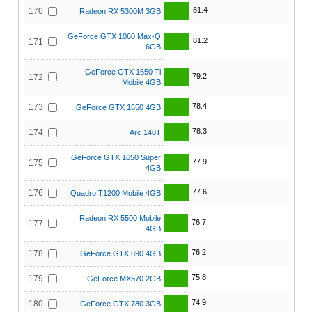
81.4
170
Radeon RX 5300M 3GB
GeForce GTX 1060 Max-Q
81.2
171
6GB
GeForce GTX 1650 Ti
79.2
172
Mobile 4GB
78.4
173
GeForce GTX 1650 4GB
78.3
174
Arc 140T
GeForce GTX 1650 Super
77.9
175
4GB
77.6
176
Quadro T1200 Mobile 4GB
Radeon RX 5500 Mobile
76.7
177
4GB
76.2
178
GeForce GTX 690 4GB
75.8
179
GeForce MX570 2GB
74.9
180
GeForce GTX 780 3GB