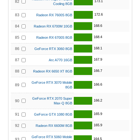
173.1
82
Cooling 8GB
172.6
83
Radeon RX 7600S 8GB
168.6
84
Radeon RX 6700M 10GB
168.4
85
Radeon RX 6700S 8GB
168.1
86
GeForce RTX 3060 8GB
167.9
87
Arc A770 16GB
166.7
88
Radeon RX 6650 XT 8GB
GeForce RTX 3070 Mobile
166.6
89
8GB
GeForce RTX 2070 Super
166.2
90
Max-Q 8GB
165.9
91
GeForce GTX 1080 8GB
165.9
92
Radeon RX 6600M 8GB
GeForce RTX 5060 Mobile
164.5
93