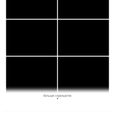
більше скріншотів
▼