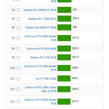
8GB
161
94
Radeon RX 7600M XT 8GB
159.2
95
Radeon RX 7700S 8GB
159
96
Radeon RX 6600 XT 8GB
GeForce RTX 4050 Mobile
157.4
97
6GB
152.6
98
GeForce RTX 2070 8GB
151.5
99
Radeon RX 5700 8GB
GeForce GTX 1080 Mobile
149.5
100
8GB
149.1
101
Arc A770M 16GB
GeForce RTX 2080 Super
148.9
102
Max-Q 8GB
GeForce RTX 5050 Mobile
147.5
103
8GB