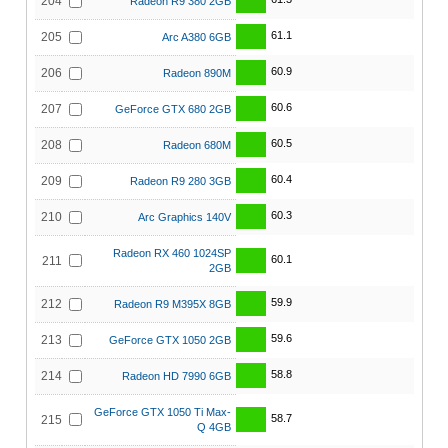
204
Radeon R9 380 2GB
61.1
205
Arc A380 6GB
60.9
206
Radeon 890M
60.6
207
GeForce GTX 680 2GB
60.5
208
Radeon 680M
60.4
209
Radeon R9 280 3GB
60.3
210
Arc Graphics 140V
Radeon RX 460 1024SP
60.1
211
2GB
59.9
212
Radeon R9 M395X 8GB
59.6
213
GeForce GTX 1050 2GB
58.8
214
Radeon HD 7990 6GB
GeForce GTX 1050 Ti Max-
58.7
215
Q 4GB