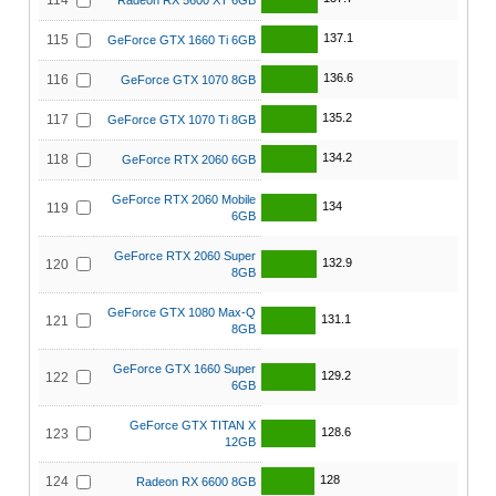
114
Radeon RX 5600 XT 6GB
137.1
115
GeForce GTX 1660 Ti 6GB
136.6
116
GeForce GTX 1070 8GB
135.2
117
GeForce GTX 1070 Ti 8GB
134.2
118
GeForce RTX 2060 6GB
GeForce RTX 2060 Mobile
134
119
6GB
GeForce RTX 2060 Super
132.9
120
8GB
GeForce GTX 1080 Max-Q
131.1
121
8GB
GeForce GTX 1660 Super
129.2
122
6GB
GeForce GTX TITAN X
128.6
123
12GB
128
124
Radeon RX 6600 8GB