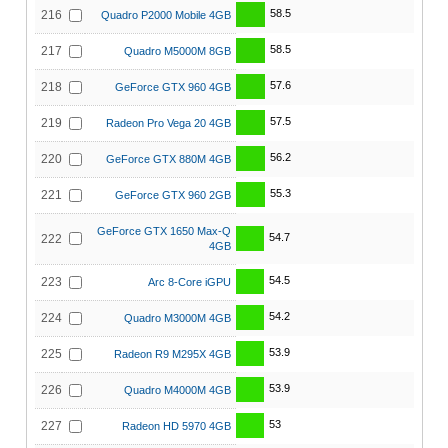
58.5
216
Quadro P2000 Mobile 4GB
58.5
217
Quadro M5000M 8GB
57.6
218
GeForce GTX 960 4GB
57.5
219
Radeon Pro Vega 20 4GB
56.2
220
GeForce GTX 880M 4GB
55.3
221
GeForce GTX 960 2GB
GeForce GTX 1650 Max-Q
54.7
222
4GB
54.5
223
Arc 8-Core iGPU
54.2
224
Quadro M3000M 4GB
53.9
225
Radeon R9 M295X 4GB
53.9
226
Quadro M4000M 4GB
53
227
Radeon HD 5970 4GB