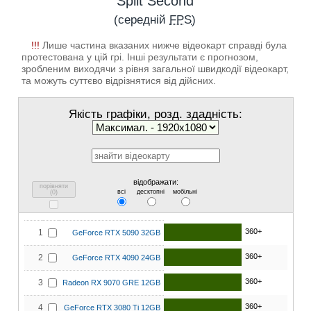
Split Second
(середній
FPS
)
!!!
Лише частина вказаних нижче відеокарт справді була
протестована у цій грі. Інші результати є прогнозом,
зробленим виходячи з рівня загальної швидкодії відеокарт,
та можуть суттєво відрізнятися від дійсних.
Якість графіки, розд. здадність:
відображати:
порівняти
всі
десктопні
мобільні
(
0
)
360+
1
GeForce RTX 5090 32GB
360+
2
GeForce RTX 4090 24GB
360+
3
Radeon RX 9070 GRE 12GB
360+
4
GeForce RTX 3080 Ti 12GB