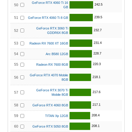
GeForce RTX 4060 Ti 16
242.5
50
GB
239.5
51
GeForce RTX 4060 Ti 8 GB
GeForce RTX 3060 Ti
232.7
52
GDDR6X 8GB
231.4
53
Radeon RX 7600 XT 16GB
228.7
54
Arc B580 12GB
220.3
55
Radeon RX 7600 8GB
GeForce RTX 4070 Mobile
218.1
56
8GB
GeForce RTX 3070 Ti
217.6
57
Mobile 8GB
217.1
58
GeForce RTX 4060 8GB
208.4
59
TITAN Xp 12GB
208.1
60
GeForce RTX 5050 8GB