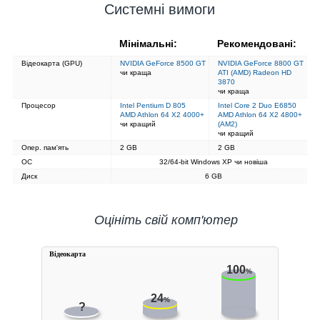
Системні вимоги
Мінімальні:
Рекомендовані:
Відеокарта (GPU)
NVIDIA GeForce 8500 GT
NVIDIA GeForce 8800 GT
чи краща
ATI (AMD) Radeon HD
3870
чи краща
Процесор
Intel Pentium D 805
Intel Core 2 Duo E6850
AMD Athlon 64 X2 4000+
AMD Athlon 64 X2 4800+
чи кращий
(AM2)
чи кращий
Опер. пам'ять
2 GB
2 GB
ОС
32/64-bit Windows XP чи новіша
Диск
6 GB
Оцініть свій комп'ютер
Вiдеокарта
100
%
24
%
?