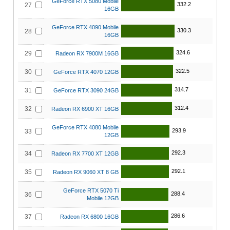
GeForce RTX 5080 Mobile
332.2
27
16GB
GeForce RTX 4090 Mobile
330.3
28
16GB
324.6
29
Radeon RX 7900M 16GB
322.5
30
GeForce RTX 4070 12GB
314.7
31
GeForce RTX 3090 24GB
312.4
32
Radeon RX 6900 XT 16GB
GeForce RTX 4080 Mobile
293.9
33
12GB
292.3
34
Radeon RX 7700 XT 12GB
292.1
35
Radeon RX 9060 XT 8 GB
GeForce RTX 5070 Ti
288.4
36
Mobile 12GB
286.6
37
Radeon RX 6800 16GB