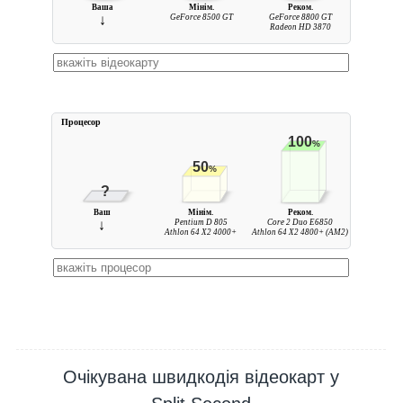
Ваша
Мінім.
Реком.
↓
GeForce 8500 GT
GeForce 8800 GT
Radeon HD 3870
Процесор
100
%
50
%
?
Ваш
Мінім.
Реком.
↓
Pentium D 805
Core 2 Duo E6850
Athlon 64 X2 4000+
Athlon 64 X2 4800+ (AM2)
Очікувана швидкодія відеокарт у