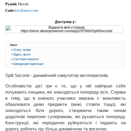
Рушій:
Havok
Сайт:
lol.disney.com
Доступна у:
Зміст
•
Опис, мови
•
Відео, фото
•
Системні вимоги
•
Швидкодія відеокарт
Split Second - динамічний симулятор автоперегонів.
Особливістю цієї гри є те, що у ній найгірше себе
почувають гонщики, які знаходяться попереду всіх. Справа
в тому, що в кожного учасника змагань є можливість
обвалювати деякі предмети (вежі, стовпи тощо), які
знаходяться біля дорого, створюючи таким чином
додаткові перепони суперникам, які рухаються попереду.
Конструкції, які періодично руйнуються і падають на
дорогу, роблять гру більш динамічною та веселою.