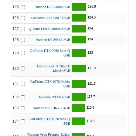
126.8
125
Radeon RX 5600M 6GB
124.3
126
GeForce GTX 980 Ti 6GB
124
127
Quadro P5000 Mobile 16GB
124
128
Radeon R9 295X2 8GB
GeForce RTX 2060 Max-Q
123
129
6GB
GeForce GTX 1660 Ti
121.8
130
Mobile 6GB
GeForce GTX 1070 Mobile
121.3
131
8GB
117.7
132
Radeon RX 590 8GB
113.6
133
Radeon R9 FURY X 4GB
GeForce GTX 1070 Max-Q
113.6
134
8GB
Radeon Vega Frontier Edition