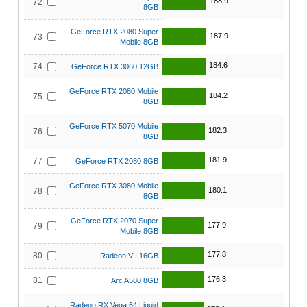
188.9
72
8GB
GeForce RTX 2080 Super
187.9
73
Mobile 8GB
184.6
74
GeForce RTX 3060 12GB
GeForce RTX 2080 Mobile
184.2
75
8GB
GeForce RTX 5070 Mobile
182.3
76
8GB
181.9
77
GeForce RTX 2080 8GB
GeForce RTX 3080 Mobile
180.1
78
8GB
GeForce RTX 2070 Super
177.9
79
Mobile 8GB
177.8
80
Radeon VII 16GB
176.3
81
Arc A580 8GB
Radeon RX Vega 64 Liquid