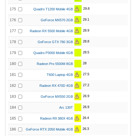
29.8
175
Quadro T1200 Mobile 4GB
29.1
176
GeForce MX570 2GB
28.9
177
Radeon RX 5500 Mobile 4GB
28.8
178
GeForce GTX 780 3GB
28.5
179
Quadro P3000 Mobile 6GB
28
180
Radeon Pro 5500M 8GB
27.5
181
T600 Laptop 4GB
27.2
182
Radeon RX 470D 4GB
26.9
183
GeForce MX550 2GB
26.9
184
Arc 130T
26.4
185
Radeon R9 380X 4GB
26.3
186
GeForce RTX 2050 Mobile 4GB