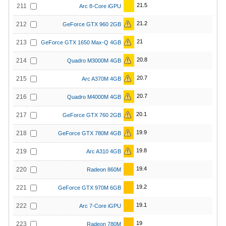
21.5
211
Arc 8-Core iGPU
21.2
212
GeForce GTX 960 2GB
21
213
GeForce GTX 1650 Max-Q 4GB
20.8
214
Quadro M3000M 4GB
20.7
215
Arc A370M 4GB
20.7
216
Quadro M4000M 4GB
20.1
217
GeForce GTX 760 2GB
19.9
218
GeForce GTX 780M 4GB
19.8
219
Arc A310 4GB
19.4
220
Radeon 860M
19.2
221
GeForce GTX 970M 6GB
19.1
222
Arc 7-Core iGPU
19
223
Radeon 780M