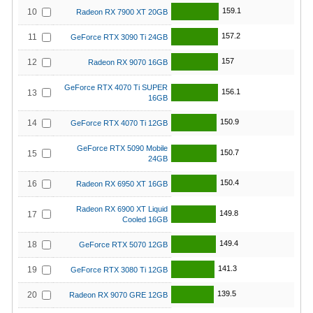
159.1
10
Radeon RX 7900 XT 20GB
157.2
11
GeForce RTX 3090 Ti 24GB
157
12
Radeon RX 9070 16GB
GeForce RTX 4070 Ti SUPER
156.1
13
16GB
150.9
14
GeForce RTX 4070 Ti 12GB
GeForce RTX 5090 Mobile
150.7
15
24GB
150.4
16
Radeon RX 6950 XT 16GB
Radeon RX 6900 XT Liquid
149.8
17
Cooled 16GB
149.4
18
GeForce RTX 5070 12GB
141.3
19
GeForce RTX 3080 Ti 12GB
139.5
20
Radeon RX 9070 GRE 12GB