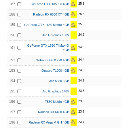
25.9
187
GeForce GTX 1050 Ti 4GB
25.8
188
Radeon RX 6500 XT 4GB
25.5
189
GeForce GTX 1650 Mobile 4GB
24.9
190
Arc Graphics 130V
GeForce GTX 1650 Ti Max-Q
24.6
191
4GB
24.4
192
GeForce GTX 770 4GB
24.3
193
Quadro T1000 4GB
24.1
194
Arc A380 6GB
23.8
195
Arc Graphics 140V
23.8
196
T550 Mobile 4GB
23.7
197
Radeon RX 6400 4GB
23.7
198
Radeon RX Vega M GH 4GB