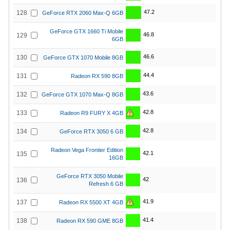
47.2
128
GeForce RTX 2060 Max-Q 6GB
GeForce GTX 1660 Ti Mobile
46.8
129
6GB
46.6
130
GeForce GTX 1070 Mobile 8GB
44.4
131
Radeon RX 590 8GB
43.6
132
GeForce GTX 1070 Max-Q 8GB
42.8
133
Radeon R9 FURY X 4GB
42.8
134
GeForce RTX 3050 6 GB
Radeon Vega Frontier Edition
42.1
135
16GB
GeForce RTX 3050 Mobile
42
136
Refresh 6 GB
41.9
137
Radeon RX 5500 XT 4GB
41.4
138
Radeon RX 590 GME 8GB