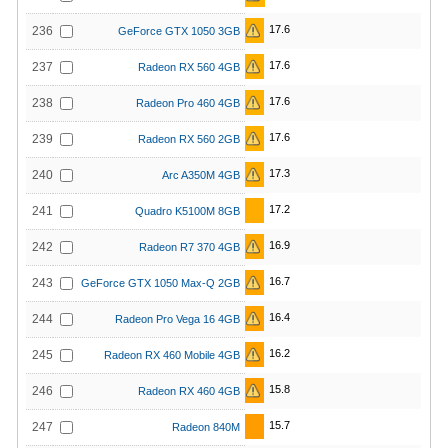
17.6
236
GeForce GTX 1050 3GB
17.6
237
Radeon RX 560 4GB
17.6
238
Radeon Pro 460 4GB
17.6
239
Radeon RX 560 2GB
17.3
240
Arc A350M 4GB
17.2
241
Quadro K5100M 8GB
16.9
242
Radeon R7 370 4GB
16.7
243
GeForce GTX 1050 Max-Q 2GB
16.4
244
Radeon Pro Vega 16 4GB
16.2
245
Radeon RX 460 Mobile 4GB
15.8
246
Radeon RX 460 4GB
15.7
247
Radeon 840M