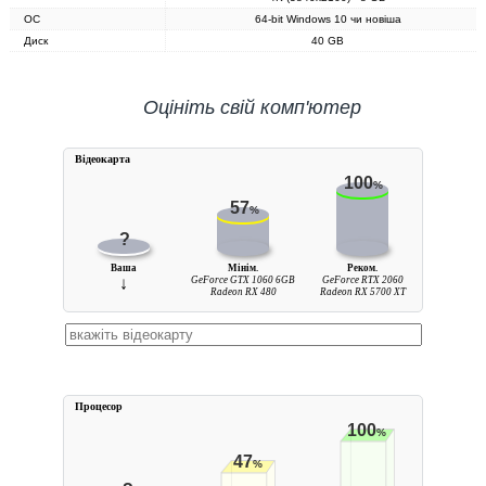
ОС
64-bit Windows 10 чи новіша
Диск
40 GB
Оцініть свій комп'ютер
Вiдеокарта
100
%
57
%
?
Ваша
Мінім.
Реком.
↓
GeForce GTX 1060 6GB
GeForce RTX 2060
Radeon RX 480
Radeon RX 5700 XT
Процесор
100
%
47
%