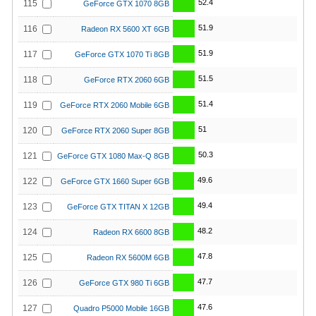
52.4
115
GeForce GTX 1070 8GB
51.9
116
Radeon RX 5600 XT 6GB
51.9
117
GeForce GTX 1070 Ti 8GB
51.5
118
GeForce RTX 2060 6GB
51.4
119
GeForce RTX 2060 Mobile 6GB
51
120
GeForce RTX 2060 Super 8GB
50.3
121
GeForce GTX 1080 Max-Q 8GB
49.6
122
GeForce GTX 1660 Super 6GB
49.4
123
GeForce GTX TITAN X 12GB
48.2
124
Radeon RX 6600 8GB
47.8
125
Radeon RX 5600M 6GB
47.7
126
GeForce GTX 980 Ti 6GB
47.6
127
Quadro P5000 Mobile 16GB