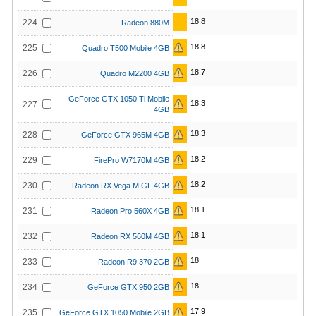
18.8
224
Radeon 880M
18.8
225
Quadro T500 Mobile 4GB
18.7
226
Quadro M2200 4GB
GeForce GTX 1050 Ti Mobile
18.3
227
4GB
18.3
228
GeForce GTX 965M 4GB
18.2
229
FirePro W7170M 4GB
18.2
230
Radeon RX Vega M GL 4GB
18.1
231
Radeon Pro 560X 4GB
18.1
232
Radeon RX 560M 4GB
18
233
Radeon R9 370 2GB
18
234
GeForce GTX 950 2GB
17.9
235
GeForce GTX 1050 Mobile 2GB