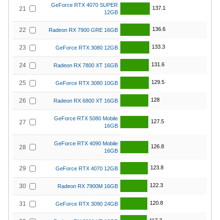
GeForce RTX 4070 SUPER
137.1
21
12GB
136.6
22
Radeon RX 7900 GRE 16GB
133.3
23
GeForce RTX 3080 12GB
131.6
24
Radeon RX 7800 XT 16GB
129.5
25
GeForce RTX 3080 10GB
128
26
Radeon RX 6800 XT 16GB
GeForce RTX 5080 Mobile
127.5
27
16GB
GeForce RTX 4090 Mobile
126.8
28
16GB
123.8
29
GeForce RTX 4070 12GB
122.3
30
Radeon RX 7900M 16GB
120.8
31
GeForce RTX 3090 24GB