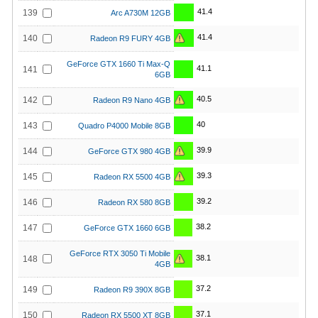
41.4
139
Arc A730M 12GB
41.4
140
Radeon R9 FURY 4GB
GeForce GTX 1660 Ti Max-Q
41.1
141
6GB
40.5
142
Radeon R9 Nano 4GB
40
143
Quadro P4000 Mobile 8GB
39.9
144
GeForce GTX 980 4GB
39.3
145
Radeon RX 5500 4GB
39.2
146
Radeon RX 580 8GB
38.2
147
GeForce GTX 1660 6GB
GeForce RTX 3050 Ti Mobile
38.1
148
4GB
37.2
149
Radeon R9 390X 8GB
37.1
150
Radeon RX 5500 XT 8GB