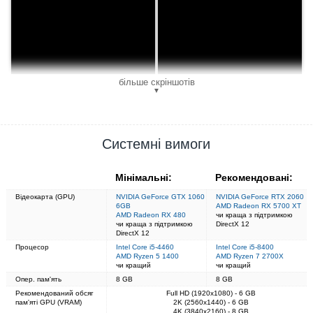
більше скріншотів
▼
Системні вимоги
Мінімальні:
Рекомендовані:
Відеокарта (GPU)
NVIDIA GeForce GTX 1060
NVIDIA GeForce RTX 2060
6GB
AMD Radeon RX 5700 XT
AMD Radeon RX 480
чи краща з підтримкою
чи краща з підтримкою
DirectX 12
DirectX 12
Процесор
Intel Core i5-4460
Intel Core i5-8400
AMD Ryzen 5 1400
AMD Ryzen 7 2700X
чи кращий
чи кращий
Опер. пам'ять
8 GB
8 GB
Рекомендований обсяг
Full HD (1920x1080) - 6 GB
пам'яті GPU (VRAM)
2K (2560x1440) - 6 GB
4K (3840x2160) - 8 GB