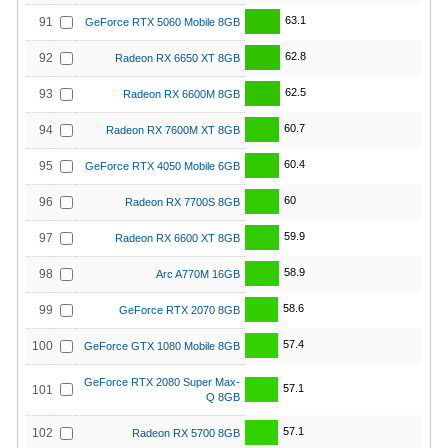
63.1
91
GeForce RTX 5060 Mobile 8GB
62.8
92
Radeon RX 6650 XT 8GB
62.5
93
Radeon RX 6600M 8GB
60.7
94
Radeon RX 7600M XT 8GB
60.4
95
GeForce RTX 4050 Mobile 6GB
60
96
Radeon RX 7700S 8GB
59.9
97
Radeon RX 6600 XT 8GB
58.9
98
Arc A770M 16GB
58.6
99
GeForce RTX 2070 8GB
57.4
100
GeForce GTX 1080 Mobile 8GB
GeForce RTX 2080 Super Max-
57.1
101
Q 8GB
57.1
102
Radeon RX 5700 8GB