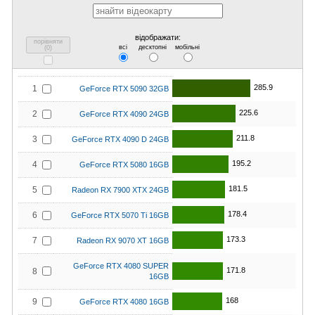
відображати:
порівняти
всі
десктопні
мобільні
(
0
)
285.9
1
GeForce RTX 5090 32GB
225.6
2
GeForce RTX 4090 24GB
211.8
3
GeForce RTX 4090 D 24GB
195.2
4
GeForce RTX 5080 16GB
181.5
5
Radeon RX 7900 XTX 24GB
178.4
6
GeForce RTX 5070 Ti 16GB
173.3
7
Radeon RX 9070 XT 16GB
GeForce RTX 4080 SUPER
171.8
8
16GB
168
9
GeForce RTX 4080 16GB