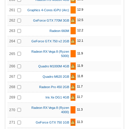
12.9
261
Graphics 4-Cores iGPU (Arc)
12.5
262
GeForce GTX 770M 3GB
12.2
263
Radeon 660M
12.1
264
GeForce GTX 750 v2 2GB
Radeon RX Vega 8 (Ryzen
11.9
265
5000)
11.9
266
Quadro M1000M 4GB
11.8
267
Quadro M620 2GB
11.7
268
Radeon Pro 450 2GB
11.7
269
Iris Xe DG1 4GB
Radeon RX Vega 8 (Ryzen
11.3
270
4000)
11.3
271
GeForce GTX 750 1GB