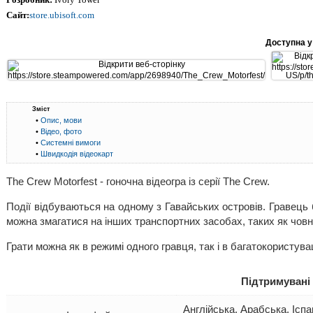
Сайт:
store.ubisoft.com
Доступна у
Зміст
•
Опис, мови
•
Відео, фото
•
Системні вимоги
•
Швидкодія відеокарт
The Crew Motorfest - гоночна відеогра із серії The Crew.
Події відбуваються на одному з Гавайських островів. Гравець 
можна змагатися на інших транспортних засобах, таких як човни,
Грати можна як в режимі одного гравця, так і в багатокористув
Підтримувані
Англійська, Арабська, Іспа