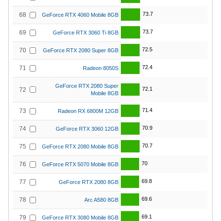
73.7
68
GeForce RTX 4060 Mobile 8GB
73.7
69
GeForce RTX 3060 Ti 8GB
72.5
70
GeForce RTX 2080 Super 8GB
72.4
71
Radeon 8050S
GeForce RTX 2080 Super
72.1
72
Mobile 8GB
71.4
73
Radeon RX 6800M 12GB
70.9
74
GeForce RTX 3060 12GB
70.7
75
GeForce RTX 2080 Mobile 8GB
70
76
GeForce RTX 5070 Mobile 8GB
69.8
77
GeForce RTX 2080 8GB
69.6
78
Arc A580 8GB
69.1
79
GeForce RTX 3080 Mobile 8GB