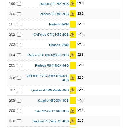
23.3
199
Radeon R9 285 2GB
23.1
200
Radeon R9 380 2GB
22.9
201
Radeon 890M
22.9
202
GeForce GTX 1050 2GB
22.8
203
Radeon 680M
22.6
204
Radeon RX 460 1024SP 2GB
22.6
205
Radeon R9 M395X 8GB
GeForce GTX 1050 Ti Max-Q
22.5
206
4GB
22.5
207
Quadro P2000 Mobile 4GB
22.5
208
Quadro M5000M 8GB
22.1
209
GeForce GTX 960 4GB
21.7
210
Radeon Pro Vega 20 4GB