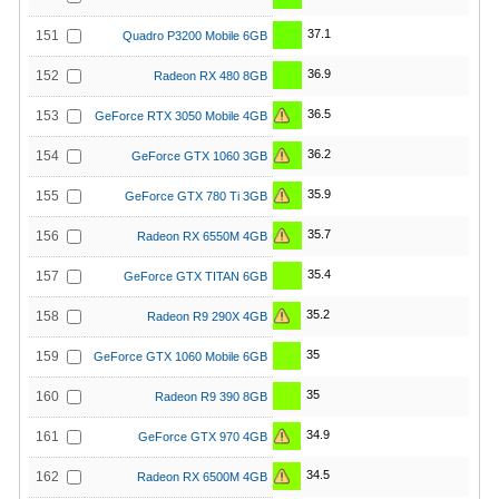
37.1
151
Quadro P3200 Mobile 6GB
36.9
152
Radeon RX 480 8GB
36.5
153
GeForce RTX 3050 Mobile 4GB
36.2
154
GeForce GTX 1060 3GB
35.9
155
GeForce GTX 780 Ti 3GB
35.7
156
Radeon RX 6550M 4GB
35.4
157
GeForce GTX TITAN 6GB
35.2
158
Radeon R9 290X 4GB
35
159
GeForce GTX 1060 Mobile 6GB
35
160
Radeon R9 390 8GB
34.9
161
GeForce GTX 970 4GB
34.5
162
Radeon RX 6500M 4GB