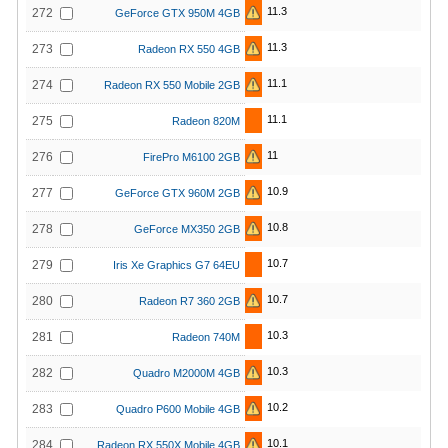
11.3
272
GeForce GTX 950M 4GB
11.3
273
Radeon RX 550 4GB
11.1
274
Radeon RX 550 Mobile 2GB
11.1
275
Radeon 820M
11
276
FirePro M6100 2GB
10.9
277
GeForce GTX 960M 2GB
10.8
278
GeForce MX350 2GB
10.7
279
Iris Xe Graphics G7 64EU
10.7
280
Radeon R7 360 2GB
10.3
281
Radeon 740M
10.3
282
Quadro M2000M 4GB
10.2
283
Quadro P600 Mobile 4GB
10.1
284
Radeon RX 550X Mobile 4GB