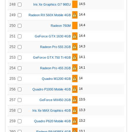
14.5
248
Iris Xe Graphics G7 96EU
14.4
249
Radeon RX 560X Mobile 4GB
14.4
250
Radeon 760M
14.4
251
GeForce GTX 1630 4GB
14.3
252
Radeon Pro 555 2GB
14.1
253
GeForce GTX 750 Ti 4GB
14.1
254
Radeon Pro 455 2GB
14
255
Quadro M1200 4GB
14
256
Quadro P1000 Mobile 4GB
13.5
257
GeForce MX450 2GB
13.3
258
Iris Xe MAX Graphics 4GB
13.2
259
Quadro P620 Mobile 4GB
13.1
260
Radeon R9 M385X 4GB