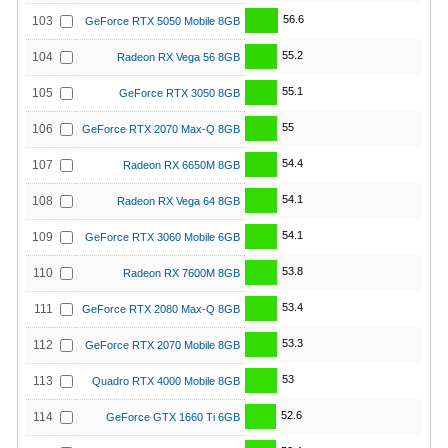
56.6
103
GeForce RTX 5050 Mobile 8GB
55.2
104
Radeon RX Vega 56 8GB
55.1
105
GeForce RTX 3050 8GB
55
106
GeForce RTX 2070 Max-Q 8GB
54.4
107
Radeon RX 6650M 8GB
54.1
108
Radeon RX Vega 64 8GB
54.1
109
GeForce RTX 3060 Mobile 6GB
53.8
110
Radeon RX 7600M 8GB
53.4
111
GeForce RTX 2080 Max-Q 8GB
53.3
112
GeForce RTX 2070 Mobile 8GB
53
113
Quadro RTX 4000 Mobile 8GB
52.6
114
GeForce GTX 1660 Ti 6GB