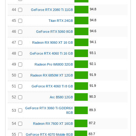
94.8
44
GeForce RTX 2080 Ti 11GB
94.8
45
Titan RTX 24GB
94.6
46
GeForce RTX 5060 8GB
94.1
47
Radeon RX 9060 XT 16 GB
93.1
48
GeForce RTX 4060 Ti 16 GB
92.1
49
Radeon Pro W6800 32GB
91.9
50
Radeon RX 6850M XT 12GB
91.9
51
GeForce RTX 4060 Ti 8 GB
90.3
52
Arc B580 12GB
GeForce RTX 3060 Ti GDDR6X
89.3
53
8GB
87.2
54
Radeon RX 7600 XT 16GB
83.7
55
GeForce RTX 4070 Mobile 8GB