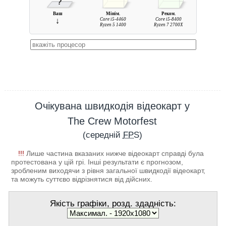
?
Ваш
Мінім.
Реком.
↓
Core i5-4460
Core i5-8400
Ryzen 5 1400
Ryzen 7 2700X
Очікувана швидкодія відеокарт у
The Crew Motorfest
(середній
FPS
)
!!!
Лише частина вказаних нижче відеокарт справді була
протестована у цій грі. Інші результати є прогнозом,
зробленим виходячи з рівня загальної швидкодії відеокарт,
та можуть суттєво відрізнятися від дійсних.
Якість графіки, розд. здадність: