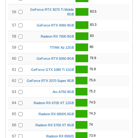
GeForce RTX 3070 Ti Mobile
83.5
56
8GB
83.3
57
GeForce RTX 4060 8GB
83
58
Radeon RX 7600 8GB
80
59
TITAN Xp 12GB
79.9
60
GeForce RTX 5050 8GB
76.8
61
GeForce GTX 1080 Ti 11GB
75.6
62
GeForce RTX 2070 Super 8GB
75.2
63
Arc A750 8GB
74.5
64
Radeon RX 6700 XT 12GB
74.3
65
Radeon RX 6800S 8GB
74
66
Radeon RX 5700 XT 8GB
73.9
67
Radeon RX 8060S