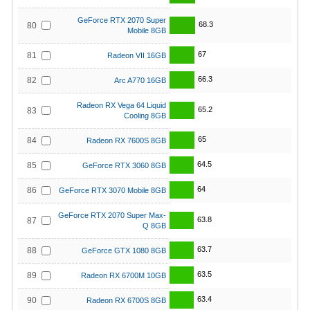
GeForce RTX 2070 Super
68.3
80
Mobile 8GB
67
81
Radeon VII 16GB
66.3
82
Arc A770 16GB
Radeon RX Vega 64 Liquid
65.2
83
Cooling 8GB
65
84
Radeon RX 7600S 8GB
64.5
85
GeForce RTX 3060 8GB
64
86
GeForce RTX 3070 Mobile 8GB
GeForce RTX 2070 Super Max-
63.8
87
Q 8GB
63.7
88
GeForce GTX 1080 8GB
63.5
89
Radeon RX 6700M 10GB
63.4
90
Radeon RX 6700S 8GB