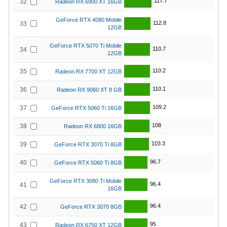
117.7
32
Radeon RX 6900 XT 16GB
GeForce RTX 4080 Mobile
112.8
33
12GB
GeForce RTX 5070 Ti Mobile
110.7
34
12GB
110.2
35
Radeon RX 7700 XT 12GB
110.1
36
Radeon RX 9060 XT 8 GB
109.2
37
GeForce RTX 5060 Ti 16GB
108
38
Radeon RX 6800 16GB
103.3
39
GeForce RTX 3070 Ti 8GB
96.7
40
GeForce RTX 5060 Ti 8GB
GeForce RTX 3080 Ti Mobile
96.4
41
16GB
96.4
42
GeForce RTX 3070 8GB
95
43
Radeon RX 6750 XT 12GB