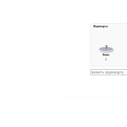
Вiдеокарта
?
Ваша
↓