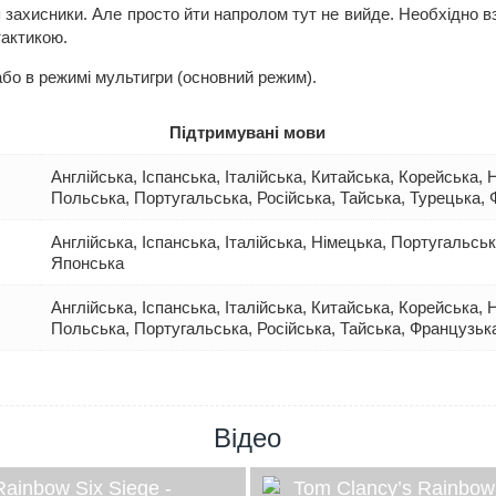
 захисники. Але просто йти напролом тут не вийде. Необхідно вз
тактикою.
бо в режимі мультигри (основний режим).
Підтримувані мови
Англійська, Іспанська, Італійська, Китайська, Корейська,
Польська, Португальська, Російська, Тайська, Турецька,
Англійська, Іспанська, Італійська, Німецька, Португальсь
Японська
Англійська, Іспанська, Італійська, Китайська, Корейська,
Польська, Португальська, Російська, Тайська, Французьк
Відео
Rainbow Six Siege -
Tom Clancy’s Rainbow 