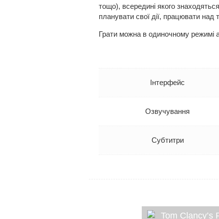
тощо), всередині якого знаходяться
планувати свої дії, працювати над 
Грати можна в одиночному режимі а
Інтерфейс
Озвучування
Субтитри
Tom Clancy’s 