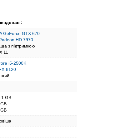
ендовані:
A GeForce GTX 670
Radeon HD 7970
аща з підтримкою
tX 11
 Core i5-2500K
FX-8120
ащий
- 1 GB
 GB
 GB
новіша