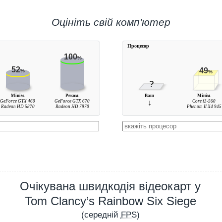
Оцініть свій комп'ютер
Процесор
100
%
52
49
%
%
?
Мінім.
Реком.
Ваш
Мінім.
GeForce GTX 460
GeForce GTX 670
↓
Core i3-560
Radeon HD 5870
Radeon HD 7970
Phenom II X4 945
Очікувана швидкодія відеокарт у
Tom Clancy’s Rainbow Six Siege
(середній
FPS
)