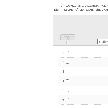
!!!
Лише частина вказаних нижче 
рівня загальної швидкодії відеокар
порівняти
(
0
)
1
2
3
4
5
6