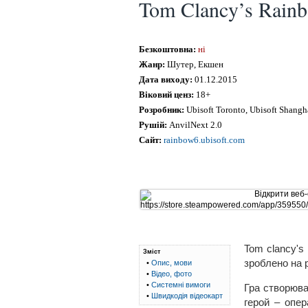
Tom Clancy’s Rainb
Безкоштовна:
ні
Жанр:
Шутер, Екшен
Дата виходу:
01.12.2015
Віковий ценз:
18+
Розробник:
Ubisoft Toronto, Ubisoft Shangh
Рушій:
AnvilNext 2.0
Сайт:
rainbow6.ubisoft.com
Tom clancy's 
Зміст
зроблено на р
•
Опис, мови
•
Відео, фото
•
Системні вимоги
Гра створюва
•
Швидкодія відеокарт
герой – опер