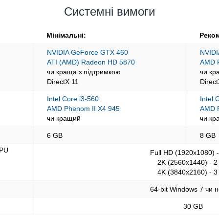
Системні вимоги
Мінімальні:
Реком
NVIDIA GeForce GTX 460
NVIDI
ATI (AMD) Radeon HD 5870
AMD 
чи краща з підтримкою
чи кр
DirectX 11
Direc
Intel Core i3-560
Intel
AMD Phenom II X4 945
AMD 
чи кращий
чи кр
6 GB
8 GB
GPU
Full HD (1920x1080) 
2K (2560x1440) - 2
4K (3840x2160) - 3
64-bit Windows 7 чи 
30 GB