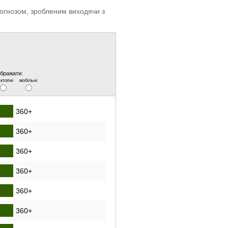
прогнозом, зробленим виходячи з
ображати:
ктопні
мобільні
360+
360+
360+
360+
360+
360+