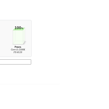
100
%
Реком.
Core i5-2500K
FX-8120