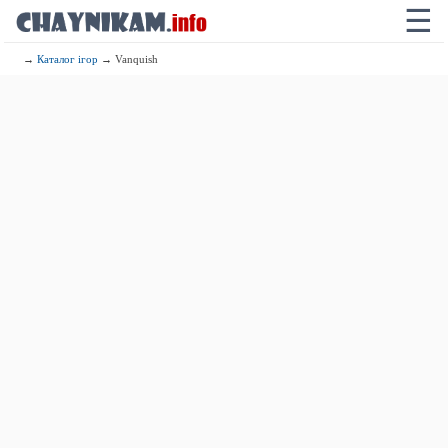
☰
→
Каталог ігор
→ Vanquish