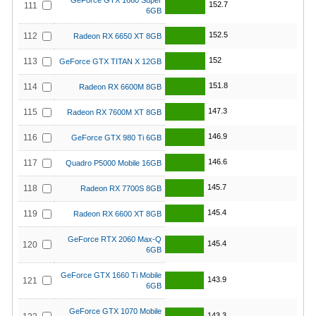
GeForce GTX 1660 Super
152.7
111
6GB
152.5
112
Radeon RX 6650 XT 8GB
152
113
GeForce GTX TITAN X 12GB
151.8
114
Radeon RX 6600M 8GB
147.3
115
Radeon RX 7600M XT 8GB
146.9
116
GeForce GTX 980 Ti 6GB
146.6
117
Quadro P5000 Mobile 16GB
145.7
118
Radeon RX 7700S 8GB
145.4
119
Radeon RX 6600 XT 8GB
GeForce RTX 2060 Max-Q
145.4
120
6GB
GeForce GTX 1660 Ti Mobile
143.9
121
6GB
GeForce GTX 1070 Mobile
143.3