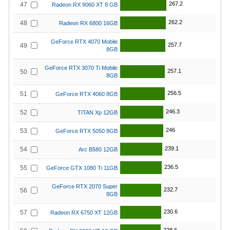
267.2
47
Radeon RX 9060 XT 8 GB
262.2
48
Radeon RX 6800 16GB
GeForce RTX 4070 Mobile
257.7
49
8GB
GeForce RTX 3070 Ti Mobile
257.1
50
8GB
256.5
51
GeForce RTX 4060 8GB
246.3
52
TITAN Xp 12GB
246
53
GeForce RTX 5050 8GB
239.1
54
Arc B580 12GB
236.5
55
GeForce GTX 1080 Ti 11GB
GeForce RTX 2070 Super
232.7
56
8GB
230.6
57
Radeon RX 6750 XT 12GB