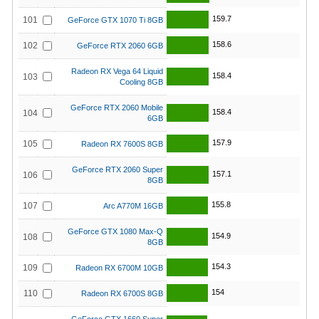
159.7
101
GeForce GTX 1070 Ti 8GB
158.6
102
GeForce RTX 2060 6GB
Radeon RX Vega 64 Liquid
158.4
103
Cooling 8GB
GeForce RTX 2060 Mobile
158.4
104
6GB
157.9
105
Radeon RX 7600S 8GB
GeForce RTX 2060 Super
157.1
106
8GB
155.8
107
Arc A770M 16GB
GeForce GTX 1080 Max-Q
154.9
108
8GB
154.3
109
Radeon RX 6700M 10GB
154
110
Radeon RX 6700S 8GB