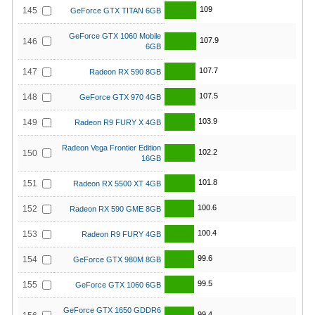
109
145
GeForce GTX TITAN 6GB
GeForce GTX 1060 Mobile
107.9
146
6GB
107.7
147
Radeon RX 590 8GB
107.5
148
GeForce GTX 970 4GB
103.9
149
Radeon R9 FURY X 4GB
Radeon Vega Frontier Edition
102.2
150
16GB
101.8
151
Radeon RX 5500 XT 4GB
100.6
152
Radeon RX 590 GME 8GB
100.4
153
Radeon R9 FURY 4GB
99.6
154
GeForce GTX 980M 8GB
99.5
155
GeForce GTX 1060 6GB
GeForce GTX 1650 GDDR6
99.4