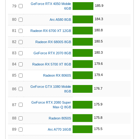
GeForce RTX 4050 Mobile
185.9
79
6GB
184.3
80
Arc A580 8GB
180.8
81
Radeon RX 6700 XT 12GB
180.5
82
Radeon RX 6800S 8GB
180.3
83
GeForce RTX 2070 8GB
179.6
84
Radeon RX 5700 XT 8GB
179.4
85
Radeon RX 8060S
GeForce GTX 1080 Mobile
176.7
86
8GB
GeForce RTX 2080 Super
175.9
87
Max-Q 8GB
175.8
88
Radeon 8050S
175.5
89
Arc A770 16GB