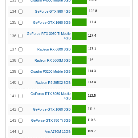
133
Quadro P4000 Mobile 8GB
122.8
134
GeForce GTX 980 4GB
117.4
135
GeForce GTX 1660 6GB
GeForce RTX 3050 Ti Mobile
117.4
136
4GB
117.1
137
Radeon RX 6600 8GB
116
138
Radeon RX 5600M 6GB
114.3
139
Quadro P3200 Mobile 6GB
113.4
140
Radeon R9 295X2 8GB
GeForce RTX 3050 Mobile
112.5
141
4GB
111.4
142
GeForce GTX 1060 3GB
110.6
143
GeForce GTX 780 Ti 3GB
109.7
144
Arc A730M 12GB