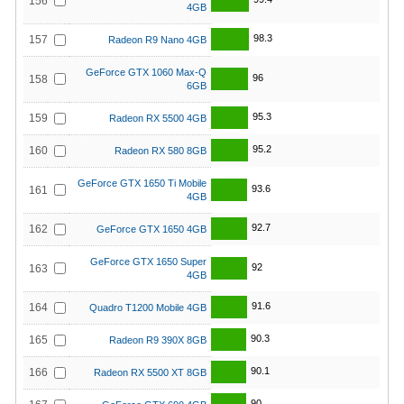
156
4GB
98.3
157
Radeon R9 Nano 4GB
GeForce GTX 1060 Max-Q
96
158
6GB
95.3
159
Radeon RX 5500 4GB
95.2
160
Radeon RX 580 8GB
GeForce GTX 1650 Ti Mobile
93.6
161
4GB
92.7
162
GeForce GTX 1650 4GB
GeForce GTX 1650 Super
92
163
4GB
91.6
164
Quadro T1200 Mobile 4GB
90.3
165
Radeon R9 390X 8GB
90.1
166
Radeon RX 5500 XT 8GB
90