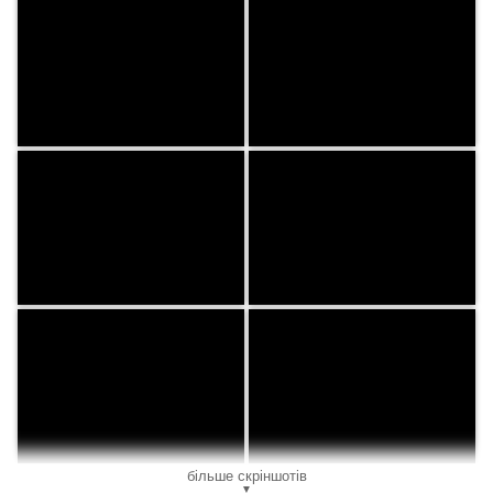
більше скріншотів
▼