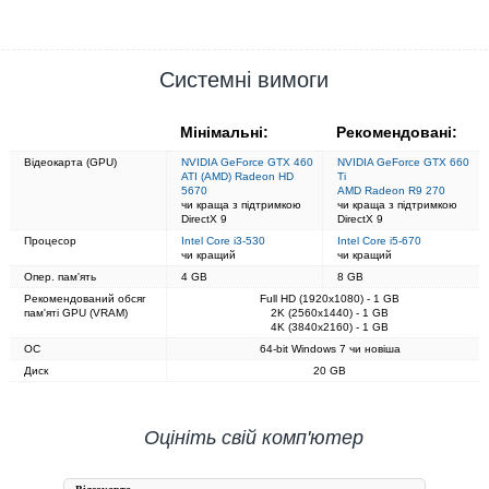
Системні вимоги
Мінімальні:
Рекомендовані:
Відеокарта (GPU)
NVIDIA GeForce GTX 460
NVIDIA GeForce GTX 660
ATI (AMD) Radeon HD
Ti
5670
AMD Radeon R9 270
чи краща з підтримкою
чи краща з підтримкою
DirectX 9
DirectX 9
Процесор
Intel Core i3-530
Intel Core i5-670
чи кращий
чи кращий
Опер. пам'ять
4 GB
8 GB
Рекомендований обсяг
Full HD (1920x1080) - 1 GB
пам'яті GPU (VRAM)
2K (2560x1440) - 1 GB
4K (3840x2160) - 1 GB
ОС
64-bit Windows 7 чи новіша
Диск
20 GB
Оцініть свій комп'ютер