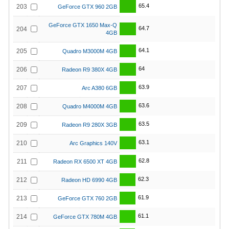
65.4
203
GeForce GTX 960 2GB
GeForce GTX 1650 Max-Q
64.7
204
4GB
64.1
205
Quadro M3000M 4GB
64
206
Radeon R9 380X 4GB
63.9
207
Arc A380 6GB
63.6
208
Quadro M4000M 4GB
63.5
209
Radeon R9 280X 3GB
63.1
210
Arc Graphics 140V
62.8
211
Radeon RX 6500 XT 4GB
62.3
212
Radeon HD 6990 4GB
61.9
213
GeForce GTX 760 2GB
61.1
214
GeForce GTX 780M 4GB