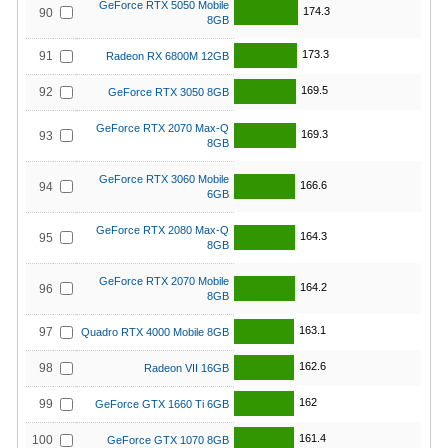
GeForce RTX 5050 Mobile
174.3
90
8GB
173.3
91
Radeon RX 6800M 12GB
169.5
92
GeForce RTX 3050 8GB
GeForce RTX 2070 Max-Q
169.3
93
8GB
GeForce RTX 3060 Mobile
166.6
94
6GB
GeForce RTX 2080 Max-Q
164.3
95
8GB
GeForce RTX 2070 Mobile
164.2
96
8GB
163.1
97
Quadro RTX 4000 Mobile 8GB
162.6
98
Radeon VII 16GB
162
99
GeForce GTX 1660 Ti 6GB
161.4
100
GeForce GTX 1070 8GB