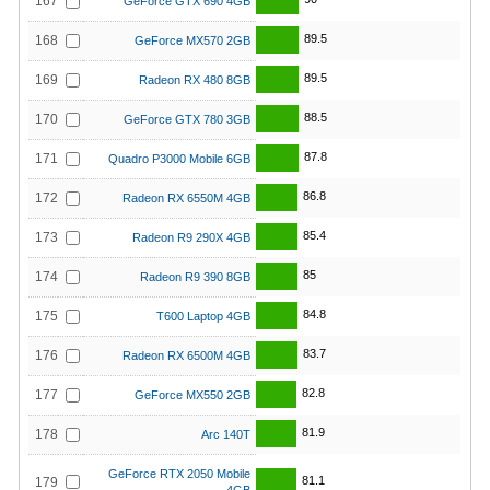
167
GeForce GTX 690 4GB
89.5
168
GeForce MX570 2GB
89.5
169
Radeon RX 480 8GB
88.5
170
GeForce GTX 780 3GB
87.8
171
Quadro P3000 Mobile 6GB
86.8
172
Radeon RX 6550M 4GB
85.4
173
Radeon R9 290X 4GB
85
174
Radeon R9 390 8GB
84.8
175
T600 Laptop 4GB
83.7
176
Radeon RX 6500M 4GB
82.8
177
GeForce MX550 2GB
81.9
178
Arc 140T
GeForce RTX 2050 Mobile
81.1
179