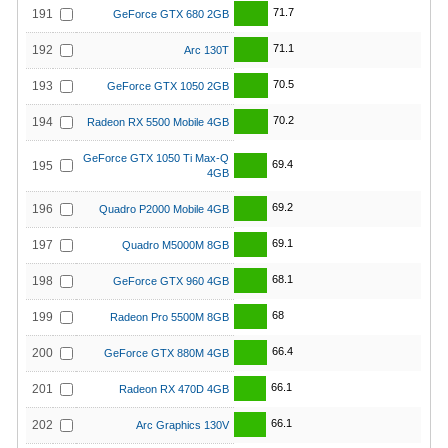
71.7
191
GeForce GTX 680 2GB
71.1
192
Arc 130T
70.5
193
GeForce GTX 1050 2GB
70.2
194
Radeon RX 5500 Mobile 4GB
GeForce GTX 1050 Ti Max-Q
69.4
195
4GB
69.2
196
Quadro P2000 Mobile 4GB
69.1
197
Quadro M5000M 8GB
68.1
198
GeForce GTX 960 4GB
68
199
Radeon Pro 5500M 8GB
66.4
200
GeForce GTX 880M 4GB
66.1
201
Radeon RX 470D 4GB
66.1
202
Arc Graphics 130V