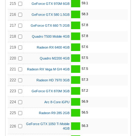
59.1
215
GeForce GTX 970M 6GB
58.3
216
GeForce GTX 580 1.5GB
57.8
217
GeForce GTX 660 Ti 2GB
57.8
218
Quadro T500 Mobile 4GB
57.6
219
Radeon RX 6400 4GB
57.5
220
Quadro M2200 4GB
57.5
221
Radeon RX Vega M GH 4GB
57.3
222
Radeon HD 7970 3GB
57.2
223
GeForce GTX 870M 3GB
56.9
224
Arc 8-Core iGPU
56.5
225
Radeon R9 285 2GB
GeForce GTX 1050 Ti Mobile
56.3
226
4GB