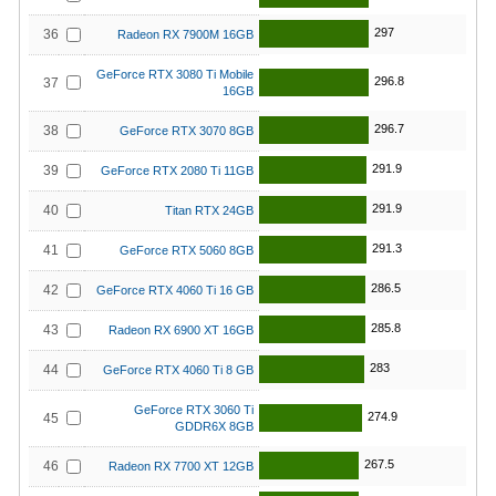
297
36
Radeon RX 7900M 16GB
GeForce RTX 3080 Ti Mobile
296.8
37
16GB
296.7
38
GeForce RTX 3070 8GB
291.9
39
GeForce RTX 2080 Ti 11GB
291.9
40
Titan RTX 24GB
291.3
41
GeForce RTX 5060 8GB
286.5
42
GeForce RTX 4060 Ti 16 GB
285.8
43
Radeon RX 6900 XT 16GB
283
44
GeForce RTX 4060 Ti 8 GB
GeForce RTX 3060 Ti
274.9
45
GDDR6X 8GB
267.5
46
Radeon RX 7700 XT 12GB