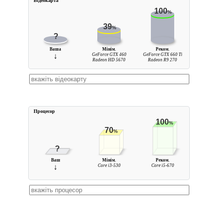
Вiдеокарта
100
%
39
%
?
Ваша
Мінім.
Реком.
↓
GeForce GTX 460
GeForce GTX 660 Ti
Radeon HD 5670
Radeon R9 270
Процесор
100
%
70
%
?
Ваш
Мінім.
Реком.
↓
Core i3-530
Core i5-670