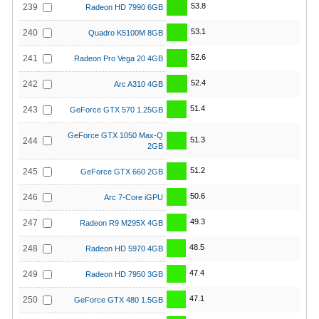
53.8
239
Radeon HD 7990 6GB
53.1
240
Quadro K5100M 8GB
52.6
241
Radeon Pro Vega 20 4GB
52.4
242
Arc A310 4GB
51.4
243
GeForce GTX 570 1.25GB
GeForce GTX 1050 Max-Q
51.3
244
2GB
51.2
245
GeForce GTX 660 2GB
50.6
246
Arc 7-Core iGPU
49.3
247
Radeon R9 M295X 4GB
48.5
248
Radeon HD 5970 4GB
47.4
249
Radeon HD 7950 3GB
47.1
250
GeForce GTX 480 1.5GB