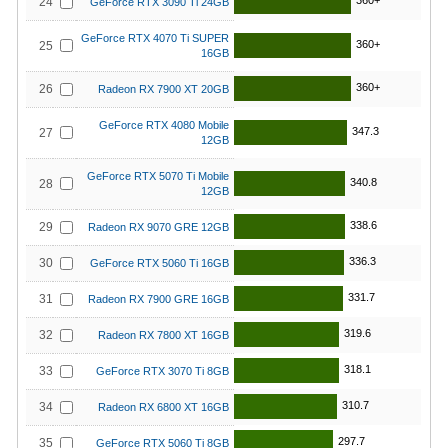
360+
24
GeForce RTX 3090 Ti 24GB
GeForce RTX 4070 Ti SUPER
360+
25
16GB
360+
26
Radeon RX 7900 XT 20GB
GeForce RTX 4080 Mobile
347.3
27
12GB
GeForce RTX 5070 Ti Mobile
340.8
28
12GB
338.6
29
Radeon RX 9070 GRE 12GB
336.3
30
GeForce RTX 5060 Ti 16GB
331.7
31
Radeon RX 7900 GRE 16GB
319.6
32
Radeon RX 7800 XT 16GB
318.1
33
GeForce RTX 3070 Ti 8GB
310.7
34
Radeon RX 6800 XT 16GB
297.7
35
GeForce RTX 5060 Ti 8GB