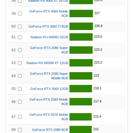
228.6
58
Radeon RX 9060 XT 16 GB
GeForce RTX 4060 Mobile
227
59
8GB
226.8
60
GeForce RTX 3060 Ti 8GB
223.5
61
Radeon Pro W6800 32GB
GeForce RTX 2080 Super
223.2
62
8GB
223.2
63
Radeon RX 6850M XT 12GB
GeForce RTX 2080 Super
222
64
Mobile 8GB
218.1
65
GeForce RTX 3060 12GB
GeForce RTX 2080 Mobile
217.6
66
8GB
GeForce RTX 5070 Mobile
215.4
67
8GB
215
68
GeForce RTX 2080 8GB