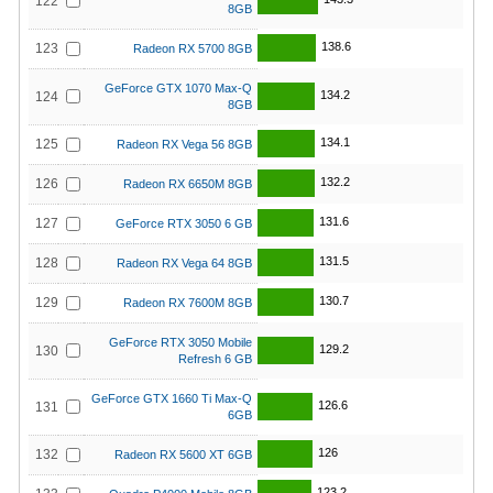
122
8GB
138.6
123
Radeon RX 5700 8GB
GeForce GTX 1070 Max-Q
134.2
124
8GB
134.1
125
Radeon RX Vega 56 8GB
132.2
126
Radeon RX 6650M 8GB
131.6
127
GeForce RTX 3050 6 GB
131.5
128
Radeon RX Vega 64 8GB
130.7
129
Radeon RX 7600M 8GB
GeForce RTX 3050 Mobile
129.2
130
Refresh 6 GB
GeForce GTX 1660 Ti Max-Q
126.6
131
6GB
126
132
Radeon RX 5600 XT 6GB
123.2