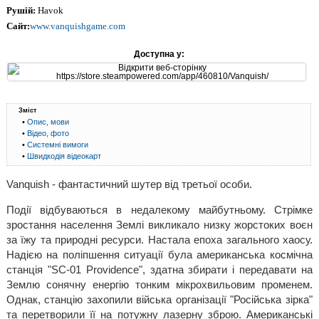
Рушій:
Havok
Сайт:
www.vanquishgame.com
Доступна у:
Зміст
•
Опис, мови
•
Відео, фото
•
Системні вимоги
•
Швидкодія відеокарт
Vanquish - фантастичний шутер від третьої особи.
Події відбуваються в недалекому майбутньому. Стрімке
зростання населення Землі викликало низку жорстоких воєн
за їжу та природні ресурси. Настала епоха загального хаосу.
Надією на поліпшення ситуації була американська космічна
станція "SC-01 Providence", здатна збирати і передавати на
Землю сонячну енергію тонким мікрохвильовим променем.
Однак, станцію захопили війська організації "Російська зірка"
та перетворили її на потужну лазерну зброю. Американські