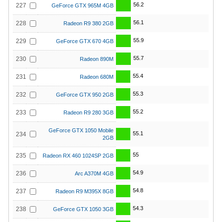
56.2
227
GeForce GTX 965M 4GB
56.1
228
Radeon R9 380 2GB
55.9
229
GeForce GTX 670 4GB
55.7
230
Radeon 890M
55.4
231
Radeon 680M
55.3
232
GeForce GTX 950 2GB
55.2
233
Radeon R9 280 3GB
GeForce GTX 1050 Mobile
55.1
234
2GB
55
235
Radeon RX 460 1024SP 2GB
54.9
236
Arc A370M 4GB
54.8
237
Radeon R9 M395X 8GB
54.3
238
GeForce GTX 1050 3GB