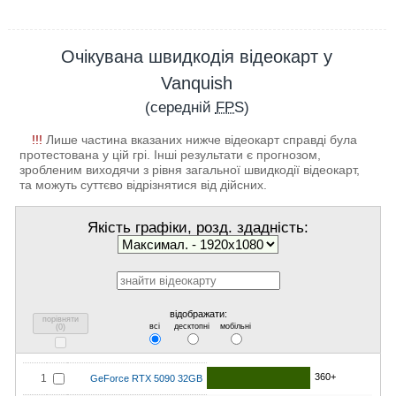
Очікувана швидкодія відеокарт у
Vanquish
(середній
FPS
)
!!!
Лише частина вказаних нижче відеокарт справді була
протестована у цій грі. Інші результати є прогнозом,
зробленим виходячи з рівня загальної швидкодії відеокарт,
та можуть суттєво відрізнятися від дійсних.
Якість графіки, розд. здадність:
відображати:
порівняти
всі
десктопні
мобільні
(
0
)
360+
1
GeForce RTX 5090 32GB