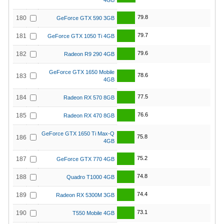
4GB
79.8
180
GeForce GTX 590 3GB
79.7
181
GeForce GTX 1050 Ti 4GB
79.6
182
Radeon R9 290 4GB
GeForce GTX 1650 Mobile
78.6
183
4GB
77.5
184
Radeon RX 570 8GB
76.6
185
Radeon RX 470 8GB
GeForce GTX 1650 Ti Max-Q
75.8
186
4GB
75.2
187
GeForce GTX 770 4GB
74.8
188
Quadro T1000 4GB
74.4
189
Radeon RX 5300M 3GB
73.1
190
T550 Mobile 4GB