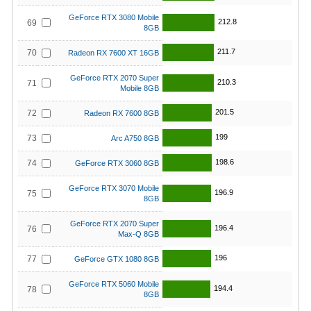
GeForce RTX 3080 Mobile
212.8
69
8GB
211.7
70
Radeon RX 7600 XT 16GB
GeForce RTX 2070 Super
210.3
71
Mobile 8GB
201.5
72
Radeon RX 7600 8GB
199
73
Arc A750 8GB
198.6
74
GeForce RTX 3060 8GB
GeForce RTX 3070 Mobile
196.9
75
8GB
GeForce RTX 2070 Super
196.4
76
Max-Q 8GB
196
77
GeForce GTX 1080 8GB
GeForce RTX 5060 Mobile
194.4
78
8GB