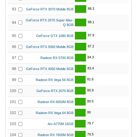
88.3
93
GeForce RTX 3070 Mobile 8GB
GeForce RTX 2070 Super Max-
88.1
94
Q 8GB
87.9
95
GeForce GTX 1080 8GB
87.2
96
GeForce RTX 5060 Mobile 8GB
84.3
97
Radeon RX 5700 8GB
83.4
98
GeForce RTX 4050 Mobile 6GB
81.6
99
Radeon RX Vega 56 8GB
80.9
100
GeForce RTX 2070 8GB
80.5
101
Radeon RX 6650M 8GB
80
102
Radeon RX Vega 64 8GB
79.7
103
Arc A770M 16GB
79.5
104
Radeon RX 7600M 8GB