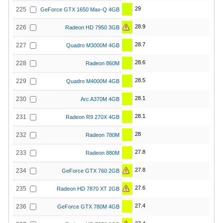
29
225
GeForce GTX 1650 Max-Q 4GB
28.9
226
Radeon HD 7950 3GB
28.7
227
Quadro M3000M 4GB
28.6
228
Radeon 860M
28.5
229
Quadro M4000M 4GB
28.1
230
Arc A370M 4GB
28.1
231
Radeon R9 270X 4GB
28
232
Radeon 780M
27.8
233
Radeon 880M
27.8
234
GeForce GTX 760 2GB
27.6
235
Radeon HD 7870 XT 2GB
27.4
236
GeForce GTX 780M 4GB