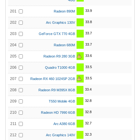
4GB
33.9
201
Radeon 890M
33.8
202
Arc Graphics 130V
33.7
203
GeForce GTX 770 4GB
33.7
204
Radeon 680M
33.6
205
Radeon R9 280 3GB
33.5
206
Quadro T1000 4GB
33.5
207
Radeon RX 460 1024SP 2GB
33.4
208
Radeon R9 M395X 8GB
32.8
209
T550 Mobile 4GB
32.8
210
Radeon HD 7990 6GB
32.7
211
Arc A380 6GB
32.3
212
Arc Graphics 140V