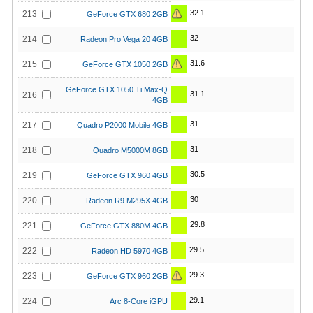
32.1
213
GeForce GTX 680 2GB
32
214
Radeon Pro Vega 20 4GB
31.6
215
GeForce GTX 1050 2GB
GeForce GTX 1050 Ti Max-Q
31.1
216
4GB
31
217
Quadro P2000 Mobile 4GB
31
218
Quadro M5000M 8GB
30.5
219
GeForce GTX 960 4GB
30
220
Radeon R9 M295X 4GB
29.8
221
GeForce GTX 880M 4GB
29.5
222
Radeon HD 5970 4GB
29.3
223
GeForce GTX 960 2GB
29.1
224
Arc 8-Core iGPU