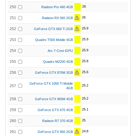
26
250
Radeon Pro 460 4GB
26
251
Radeon RX 560 2GB
25.9
252
GeForce GTX 660 Ti 2GB
25.9
253
Quadro T500 Mobile 4GB
25.9
254
Arc 7-Core iGPU
25.8
255
Quadro M2200 4GB
25.6
256
GeForce GTX 870M 3GB
GeForce GTX 1050 Ti Mobile
25.2
257
4GB
25.2
258
GeForce GTX 965M 4GB
25.1
259
GeForce GTX 670 4GB
25
260
Radeon R7 370 4GB
24.8
261
GeForce GTX 950 2GB