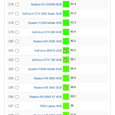
41.4
176
Radeon Pro 5500M 8GB
41.3
177
GeForce GTX 1650 Super 4GB
41.1
178
Quadro T1200 Mobile 4GB
40.4
179
GeForce GTX 690 4GB
40.2
180
Radeon RX 470D 4GB
40.2
181
GeForce MX570 2GB
39.7
182
GeForce GTX 780 3GB
39.4
183
Quadro P3000 Mobile 6GB
38.9
184
Radeon R9 380X 4GB
38.6
185
Radeon R9 280X 3GB
38.2
186
Radeon RX 6500 XT 4GB
38
187
T600 Laptop 4GB
37.9