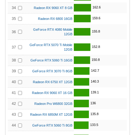
162.6
34
Radeon RX 9060 XT 8 GB
159.6
35
Radeon RX 6800 16GB
GeForce RTX 4080 Mobile
155.8
36
12GB
GeForce RTX 5070 Ti Mobile
152.8
37
12GB
150.8
38
GeForce RTX 5060 Ti 16GB
142.7
39
GeForce RTX 3070 Ti 8GB
140.3
40
Radeon RX 6750 XT 12GB
139.1
41
Radeon RX 9060 XT 16 GB
136
42
Radeon Pro W6800 32GB
135.8
43
Radeon RX 6850M XT 12GB
133.5
44
GeForce RTX 5060 Ti 8GB