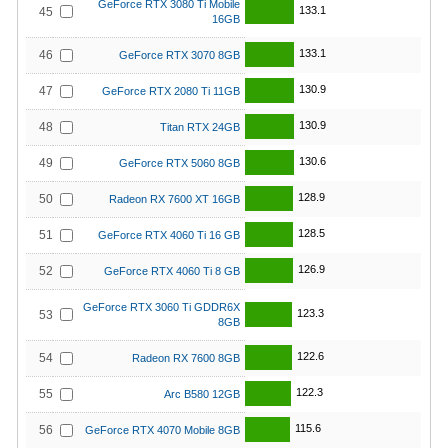
GeForce RTX 3080 Ti Mobile
133.1
45
16GB
133.1
46
GeForce RTX 3070 8GB
130.9
47
GeForce RTX 2080 Ti 11GB
130.9
48
Titan RTX 24GB
130.6
49
GeForce RTX 5060 8GB
128.9
50
Radeon RX 7600 XT 16GB
128.5
51
GeForce RTX 4060 Ti 16 GB
126.9
52
GeForce RTX 4060 Ti 8 GB
GeForce RTX 3060 Ti GDDR6X
123.3
53
8GB
122.6
54
Radeon RX 7600 8GB
122.3
55
Arc B580 12GB
115.6
56
GeForce RTX 4070 Mobile 8GB