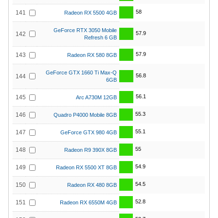
58
141
Radeon RX 5500 4GB
GeForce RTX 3050 Mobile
57.9
142
Refresh 6 GB
57.9
143
Radeon RX 580 8GB
GeForce GTX 1660 Ti Max-Q
56.8
144
6GB
56.1
145
Arc A730M 12GB
55.3
146
Quadro P4000 Mobile 8GB
55.1
147
GeForce GTX 980 4GB
55
148
Radeon R9 390X 8GB
54.9
149
Radeon RX 5500 XT 8GB
54.5
150
Radeon RX 480 8GB
52.8
151
Radeon RX 6550M 4GB