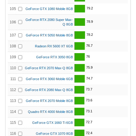
79.2
105
GeForce GTX 1080 Mobile 8GB
GeForce RTX 2080 Super Max-
78.9
106
Q 8GB
78.2
107
GeForce RTX 5050 Mobile 8GB
76.7
108
Radeon RX 5600 XT 6GB
76
109
GeForce RTX 3050 8GB
75.9
110
GeForce RTX 2070 Max-Q 8GB
74.7
111
GeForce RTX 3060 Mobile 6GB
73.7
112
GeForce RTX 2080 Max-Q 8GB
73.6
113
GeForce RTX 2070 Mobile 8GB
73.1
114
Quadro RTX 4000 Mobile 8GB
72.7
115
GeForce GTX 1660 Ti 6GB
72.4
116
GeForce GTX 1070 8GB