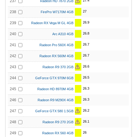
27.4
237
Radeon HD 7870 2GB
27
238
FirePro W7170M 4GB
26.9
239
Radeon RX Vega M GL 4GB
26.8
240
Arc A310 4GB
26.7
241
Radeon Pro 560X 4GB
26.7
242
Radeon RX 560M 4GB
26.6
243
Radeon R9 370 2GB
26.5
244
GeForce GTX 970M 6GB
26.3
245
Radeon HD 8970M 4GB
26.3
246
Radeon R9 M290X 4GB
26.2
247
GeForce GTX 580 1.5GB
26.1
248
Radeon R9 270 2GB
26
249
Radeon RX 560 4GB