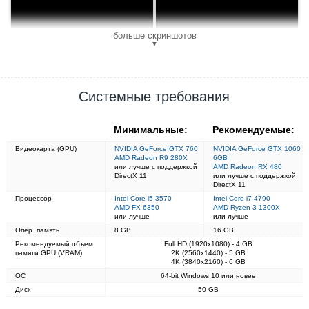
больше скриншотов
▼
Системные требования
Минимальные:
Рекомендуемые:
Видеокарта (GPU)
NVIDIA GeForce GTX 760
NVIDIA GeForce GTX 1060
AMD Radeon R9 280X
6GB
или лучше с поддержкой
AMD Radeon RX 480
DirectX 11
или лучше с поддержкой
DirectX 11
Процессор
Intel Core i5-3570
Intel Core i7-4790
AMD FX-6350
AMD Ryzen 3 1300X
или лучше
или лучше
Опер. память
8 GB
16 GB
Рекомендуемый объем
Full HD (1920x1080) - 4 GB
памяти GPU (VRAM)
2K (2560x1440) - 5 GB
4K (3840x2160) - 6 GB
ОС
64-bit Windows 10 или новее
Диск
50 GB