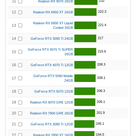
232
11
Radeon RX 9070 16GB
222.3
12
Radeon RX 6950 XT 16GB
Radeon RX 6900 XT Liquid
221.4
13
Cooled 16GB
217
14
GeForce RTX 3090 Ti 24GB
GeForce RTX 4070 Ti SUPER
215.6
15
16GB
208.3
16
GeForce RTX 4070 Ti 12GB
GeForce RTX 5090 Mobile
208.1
17
24GB
206.3
18
GeForce RTX 5070 12GB
206.1
19
Radeon RX 9070 GRE 12GB
201.9
20
Radeon RX 7900 GRE 16GB
195.1
21
GeForce RTX 3080 Ti 12GB
194.5
22
Radeon RX 7800 XT 16GB