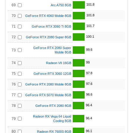
101.8
69
Arc A750 8GB
101.8
70
GeForce RTX 4060 Mobile 8GB
101.7
71
GeForce RTX 3060 Ti 8GB
100.1
72
GeForce RTX 2080 Super 8GB
GeForce RTX 2080 Super
99.6
73
Mobile 8GB
99
74
Radeon VII 16GB
97.8
75
GeForce RTX 3060 12GB
97.6
76
GeForce RTX 2080 Mobile 8GB
96.6
77
GeForce RTX 5070 Mobile 8GB
96.4
78
GeForce RTX 2080 8GB
Radeon RX Vega 64 Liquid
96.4
79
Cooling 8GB
96.1
80
Radeon RX 7600S 8GB