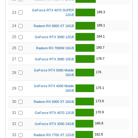
GeForce RTX 4070 SUPER
189.3
23
12GB
189.1
24
Radeon RX 6800 XT 16GB
184.1
25
GeForce RTX 3080 12GB
180.7
26
Radeon RX 7900M 16GB
178.7
27
GeForce RTX 3080 10GB
GeForce RTX 5080 Mobile
176
28
16GB
GeForce RTX 4090 Mobile
175.1
29
16GB
173.9
30
Radeon RX 6900 XT 16GB
170.9
31
GeForce RTX 4070 12GB
166.8
32
GeForce RTX 3090 24GB
162.8
33
Radeon RX 7700 XT 12GB