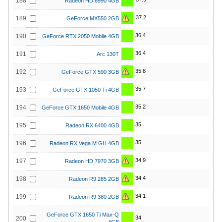
188
Radeon HD 6990 4GB
37.2
189
GeForce MX550 2GB
36.4
190
GeForce RTX 2050 Mobile 4GB
36.4
191
Arc 130T
35.8
192
GeForce GTX 590 3GB
35.7
193
GeForce GTX 1050 Ti 4GB
35.2
194
GeForce GTX 1650 Mobile 4GB
35
195
Radeon RX 6400 4GB
35
196
Radeon RX Vega M GH 4GB
34.9
197
Radeon HD 7970 3GB
34.4
198
Radeon R9 285 2GB
34.1
199
Radeon R9 380 2GB
GeForce GTX 1650 Ti Max-Q
34
200