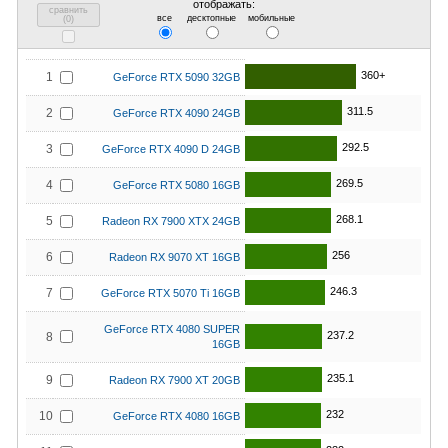
отображать:
сравнить
все
десктопные
мобильные
(
0
)
360+
1
GeForce RTX 5090 32GB
311.5
2
GeForce RTX 4090 24GB
292.5
3
GeForce RTX 4090 D 24GB
269.5
4
GeForce RTX 5080 16GB
268.1
5
Radeon RX 7900 XTX 24GB
256
6
Radeon RX 9070 XT 16GB
246.3
7
GeForce RTX 5070 Ti 16GB
GeForce RTX 4080 SUPER
237.2
8
16GB
235.1
9
Radeon RX 7900 XT 20GB
232
10
GeForce RTX 4080 16GB