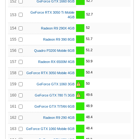
52.7
152
GeForce GTX 1660 6GB
GeForce RTX 3050 Ti Mobile
52.7
153
4GB
52
154
Radeon R9 290X 4GB
51.7
155
Radeon R9 390 8GB
51.2
156
Quadro P3200 Mobile 6GB
50.9
157
Radeon RX 6500M 4GB
50.4
158
GeForce RTX 3050 Mobile 4GB
50
159
GeForce GTX 1060 3GB
49.6
160
GeForce GTX 780 Ti 3GB
48.9
161
GeForce GTX TITAN 6GB
48.4
162
Radeon R9 290 4GB
48.4
163
GeForce GTX 1060 Mobile 6GB