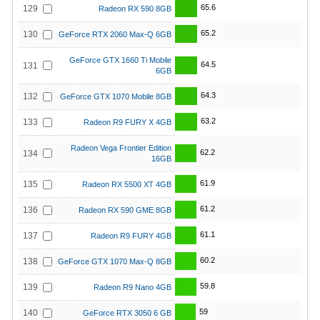
65.6
129
Radeon RX 590 8GB
65.2
130
GeForce RTX 2060 Max-Q 6GB
GeForce GTX 1660 Ti Mobile
64.5
131
6GB
64.3
132
GeForce GTX 1070 Mobile 8GB
63.2
133
Radeon R9 FURY X 4GB
Radeon Vega Frontier Edition
62.2
134
16GB
61.9
135
Radeon RX 5500 XT 4GB
61.2
136
Radeon RX 590 GME 8GB
61.1
137
Radeon R9 FURY 4GB
60.2
138
GeForce GTX 1070 Max-Q 8GB
59.8
139
Radeon R9 Nano 4GB
59
140
GeForce RTX 3050 6 GB