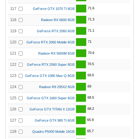
71.6
117
GeForce GTX 1070 Ti 8GB
71.3
118
Radeon RX 6600 8GB
71.1
119
GeForce RTX 2060 6GB
71
120
GeForce RTX 2060 Mobile 6GB
70.6
121
Radeon RX 5600M 6GB
70.5
122
GeForce RTX 2060 Super 8GB
69.5
123
GeForce GTX 1080 Max-Q 8GB
69
124
Radeon R9 295X2 8GB
68.5
125
GeForce GTX 1660 Super 6GB
68.2
126
GeForce GTX TITAN X 12GB
65.9
127
GeForce GTX 980 Ti 6GB
65.7
128
Quadro P5000 Mobile 16GB