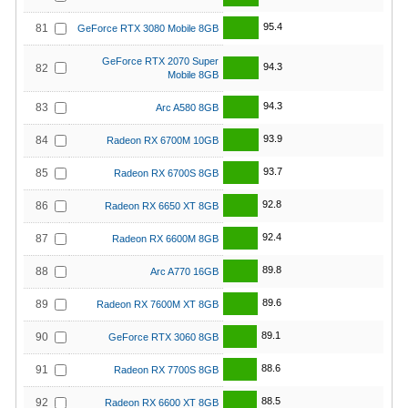
95.4
81
GeForce RTX 3080 Mobile 8GB
GeForce RTX 2070 Super
94.3
82
Mobile 8GB
94.3
83
Arc A580 8GB
93.9
84
Radeon RX 6700M 10GB
93.7
85
Radeon RX 6700S 8GB
92.8
86
Radeon RX 6650 XT 8GB
92.4
87
Radeon RX 6600M 8GB
89.8
88
Arc A770 16GB
89.6
89
Radeon RX 7600M XT 8GB
89.1
90
GeForce RTX 3060 8GB
88.6
91
Radeon RX 7700S 8GB
88.5
92
Radeon RX 6600 XT 8GB