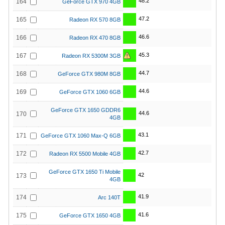
48.2
164
GeForce GTX 970 4GB
47.2
165
Radeon RX 570 8GB
46.6
166
Radeon RX 470 8GB
45.3
167
Radeon RX 5300M 3GB
44.7
168
GeForce GTX 980M 8GB
44.6
169
GeForce GTX 1060 6GB
GeForce GTX 1650 GDDR6
44.6
170
4GB
43.1
171
GeForce GTX 1060 Max-Q 6GB
42.7
172
Radeon RX 5500 Mobile 4GB
GeForce GTX 1650 Ti Mobile
42
173
4GB
41.9
174
Arc 140T
41.6
175
GeForce GTX 1650 4GB