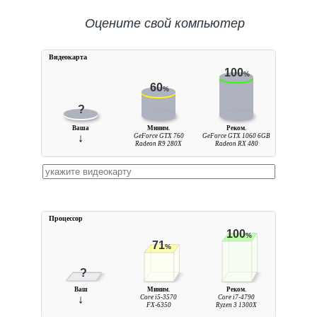
Оцените свой компьютер
Видеокарта
100
%
60
%
?
Ваша
Миним.
Реком.
↓
GeForce GTX 760
GeForce GTX 1060 6GB
Radeon R9 280X
Radeon RX 480
Процессор
100
%
71
%
?
Ваш
Миним.
Реком.
↓
Core i5-3570
Core i7-4790
FX-6350
Ryzen 3 1300X