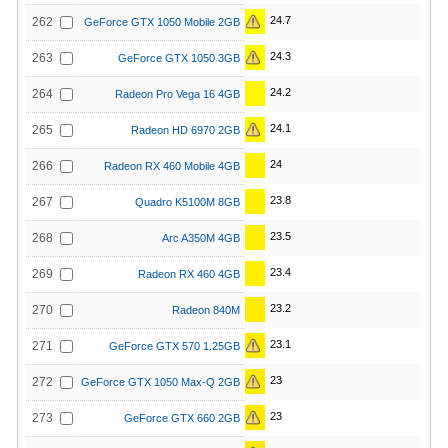
24.7
262
GeForce GTX 1050 Mobile 2GB
24.3
263
GeForce GTX 1050 3GB
24.2
264
Radeon Pro Vega 16 4GB
24.1
265
Radeon HD 6970 2GB
24
266
Radeon RX 460 Mobile 4GB
23.8
267
Quadro K5100M 8GB
23.5
268
Arc A350M 4GB
23.4
269
Radeon RX 460 4GB
23.2
270
Radeon 840M
23.1
271
GeForce GTX 570 1.25GB
23
272
GeForce GTX 1050 Max-Q 2GB
23
273
GeForce GTX 660 2GB