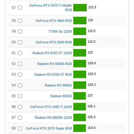
GeForce RTX 3070 Ti Mobile
115.3
57
8GB
115
58
GeForce RTX 4060 8GB
110.5
59
TITAN Xp 12GB
110.3
60
GeForce RTX 5050 8GB
110
61
Radeon RX 6700 XT 12GB
109.8
62
Radeon RX 6800S 8GB
109.3
63
Radeon RX 5700 XT 8GB
109.2
64
Radeon RX 8060S
107
65
Radeon 8050S
106.1
66
GeForce GTX 1080 Ti 11GB
105.4
67
Radeon RX 6800M 12GB
104.4
68
GeForce RTX 2070 Super 8GB