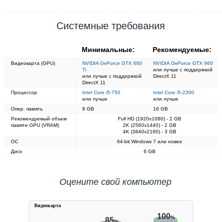
Системные требования
Минимальные:
Рекомендуемые:
Видеокарта (GPU)
NVIDIA GeForce GTX 660
NVIDIA GeForce GTX 960
Ti
или лучше с поддержкой
или лучше с поддержкой
DirectX 11
DirectX 11
Процессор
Intel Core i5-750
Intel Core i5-2300
или лучше
или лучше
Опер. память
8 GB
16 GB
Рекомендуемый объем
Full HD (1920x1080) - 2 GB
памяти GPU (VRAM)
2K (2560x1440) - 2 GB
4K (3840x2160) - 3 GB
ОС
64-bit Windows 7 или новее
Диск
6 GB
Оцените свой компьютер
Видеокарта
100
%
85
%