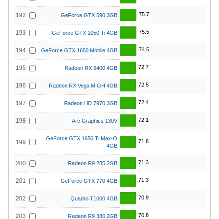
75.7
192
GeForce GTX 590 3GB
75.5
193
GeForce GTX 1050 Ti 4GB
74.5
194
GeForce GTX 1650 Mobile 4GB
72.7
195
Radeon RX 6400 4GB
72.5
196
Radeon RX Vega M GH 4GB
72.4
197
Radeon HD 7970 3GB
72.1
198
Arc Graphics 130V
GeForce GTX 1650 Ti Max-Q
71.8
199
4GB
71.3
200
Radeon R9 285 2GB
71.3
201
GeForce GTX 770 4GB
70.9
202
Quadro T1000 4GB
70.8
203
Radeon R9 380 2GB