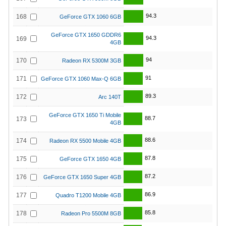
94.3
168
GeForce GTX 1060 6GB
GeForce GTX 1650 GDDR6
94.3
169
4GB
94
170
Radeon RX 5300M 3GB
91
171
GeForce GTX 1060 Max-Q 6GB
89.3
172
Arc 140T
GeForce GTX 1650 Ti Mobile
88.7
173
4GB
88.6
174
Radeon RX 5500 Mobile 4GB
87.8
175
GeForce GTX 1650 4GB
87.2
176
GeForce GTX 1650 Super 4GB
86.9
177
Quadro T1200 Mobile 4GB
85.8
178
Radeon Pro 5500M 8GB