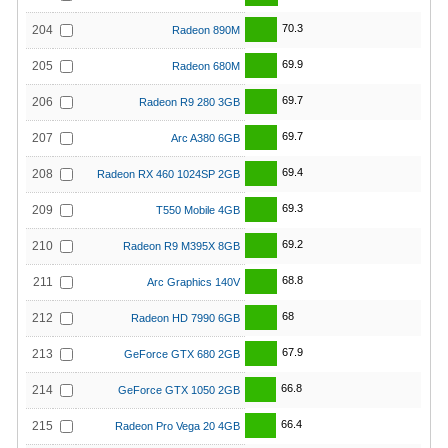
70.3
204
Radeon 890M
69.9
205
Radeon 680M
69.7
206
Radeon R9 280 3GB
69.7
207
Arc A380 6GB
69.4
208
Radeon RX 460 1024SP 2GB
69.3
209
T550 Mobile 4GB
69.2
210
Radeon R9 M395X 8GB
68.8
211
Arc Graphics 140V
68
212
Radeon HD 7990 6GB
67.9
213
GeForce GTX 680 2GB
66.8
214
GeForce GTX 1050 2GB
66.4
215
Radeon Pro Vega 20 4GB