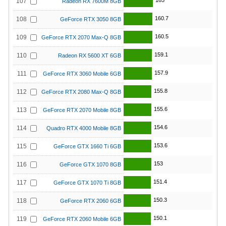
165
107
Radeon RX 7600M 8GB
160.7
108
GeForce RTX 3050 8GB
160.5
109
GeForce RTX 2070 Max-Q 8GB
159.1
110
Radeon RX 5600 XT 6GB
157.9
111
GeForce RTX 3060 Mobile 6GB
155.8
112
GeForce RTX 2080 Max-Q 8GB
155.6
113
GeForce RTX 2070 Mobile 8GB
154.6
114
Quadro RTX 4000 Mobile 8GB
153.6
115
GeForce GTX 1660 Ti 6GB
153
116
GeForce GTX 1070 8GB
151.4
117
GeForce GTX 1070 Ti 8GB
150.3
118
GeForce RTX 2060 6GB
150.1
119
GeForce RTX 2060 Mobile 6GB