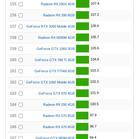
107.8
155
Radeon R9 290X 4GB
107.2
156
Radeon R9 390 8GB
106.6
157
GeForce RTX 3050 Mobile 4GB
105.7
158
Radeon RX 6500M 4GB
105.6
159
GeForce GTX 1060 3GB
104.8
160
GeForce GTX 780 Ti 3GB
103.3
161
GeForce GTX TITAN 6GB
102.3
162
GeForce GTX 1060 Mobile 6GB
101.9
163
GeForce GTX 970 4GB
100.5
164
Radeon R9 290 4GB
97.9
165
Radeon RX 570 8GB
96.7
166
Radeon RX 470 8GB
94.4
167
GeForce GTX 980M 8GB