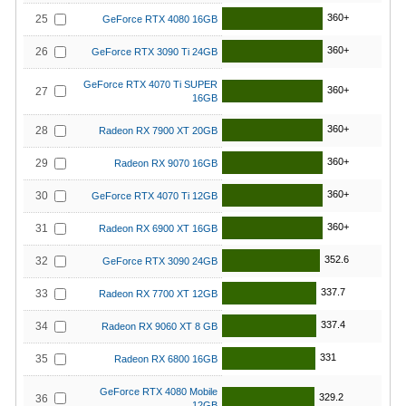
360+
25
GeForce RTX 4080 16GB
360+
26
GeForce RTX 3090 Ti 24GB
GeForce RTX 4070 Ti SUPER
360+
27
16GB
360+
28
Radeon RX 7900 XT 20GB
360+
29
Radeon RX 9070 16GB
360+
30
GeForce RTX 4070 Ti 12GB
360+
31
Radeon RX 6900 XT 16GB
352.6
32
GeForce RTX 3090 24GB
337.7
33
Radeon RX 7700 XT 12GB
337.4
34
Radeon RX 9060 XT 8 GB
331
35
Radeon RX 6800 16GB
GeForce RTX 4080 Mobile
329.2
36
12GB