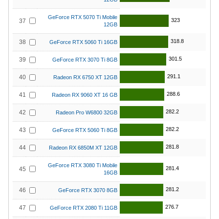
GeForce RTX 5070 Ti Mobile
323
37
12GB
318.8
38
GeForce RTX 5060 Ti 16GB
301.5
39
GeForce RTX 3070 Ti 8GB
291.1
40
Radeon RX 6750 XT 12GB
288.6
41
Radeon RX 9060 XT 16 GB
282.2
42
Radeon Pro W6800 32GB
282.2
43
GeForce RTX 5060 Ti 8GB
281.8
44
Radeon RX 6850M XT 12GB
GeForce RTX 3080 Ti Mobile
281.4
45
16GB
281.2
46
GeForce RTX 3070 8GB
276.7
47
GeForce RTX 2080 Ti 11GB