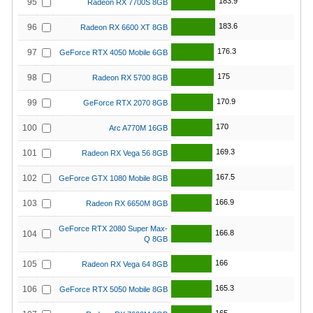
183.9
95
Radeon RX 7700S 8GB
183.6
96
Radeon RX 6600 XT 8GB
176.3
97
GeForce RTX 4050 Mobile 6GB
175
98
Radeon RX 5700 8GB
170.9
99
GeForce RTX 2070 8GB
170
100
Arc A770M 16GB
169.3
101
Radeon RX Vega 56 8GB
167.5
102
GeForce GTX 1080 Mobile 8GB
166.9
103
Radeon RX 6650M 8GB
GeForce RTX 2080 Super Max-
166.8
104
Q 8GB
166
105
Radeon RX Vega 64 8GB
165.3
106
GeForce RTX 5050 Mobile 8GB