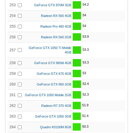
54.2
253
GeForce GTX 870M 3GB
54
254
Radeon RX 560 4GB
54
255
Radeon Pro 460 4GB
53.9
256
Radeon RX 560 2GB
GeForce GTX 1050 Ti Mobile
53.3
257
4GB
53.3
258
GeForce GTX 965M 4GB
53
259
GeForce GTX 670 4GB
52.4
260
GeForce GTX 950 2GB
52.3
261
GeForce GTX 1050 Mobile 2GB
51.9
262
Radeon R7 370 4GB
51.4
263
GeForce GTX 1050 3GB
50.3
264
Quadro K5100M 8GB