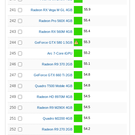
55.9
241
Radeon RX Vega M GL 4GB
55.4
242
Radeon Pro 560X 4GB
55.4
243
Radeon RX 560M 4GB
55.3
244
GeForce GTX 580 1.5GB
55.2
245
Arc 7-Core iGPU
55.1
246
Radeon R9 370 2GB
54.8
247
GeForce GTX 660 Ti 2GB
54.8
248
Quadro T500 Mobile 4GB
54.5
249
Radeon HD 8970M 4GB
54.5
250
Radeon R9 M290X 4GB
54.5
251
Quadro M2200 4GB
54.2
252
Radeon R9 270 2GB