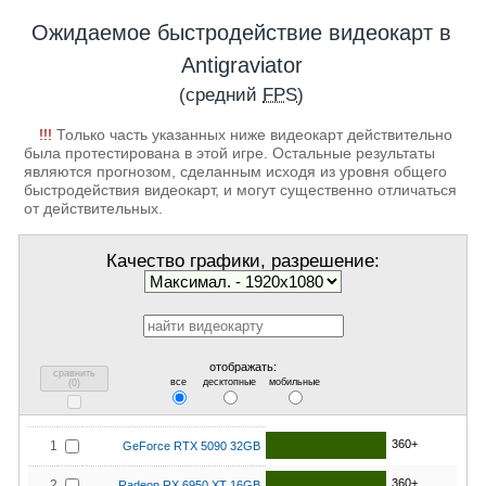
Ожидаемое быстродействие видеокарт в
Antigraviator
(средний
FPS
)
!!!
Только часть указанных ниже видеокарт действительно
была протестирована в этой игре. Остальные результаты
являются прогнозом, сделанным исходя из уровня общего
быстродействия видеокарт, и могут существенно отличаться
от действительных.
Качество графики, разрешение:
отображать:
сравнить
все
десктопные
мобильные
(
0
)
360+
1
GeForce RTX 5090 32GB
360+
2
Radeon RX 6950 XT 16GB