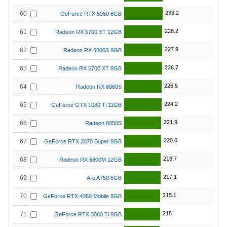
233.2
60
GeForce RTX 5050 8GB
228.2
61
Radeon RX 6700 XT 12GB
227.9
62
Radeon RX 6800S 8GB
226.7
63
Radeon RX 5700 XT 8GB
226.5
64
Radeon RX 8060S
224.2
65
GeForce GTX 1080 Ti 11GB
221.9
66
Radeon 8050S
220.6
67
GeForce RTX 2070 Super 8GB
218.7
68
Radeon RX 6800M 12GB
217.1
69
Arc A750 8GB
215.1
70
GeForce RTX 4060 Mobile 8GB
215
71
GeForce RTX 3060 Ti 8GB