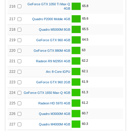
GeForce GTX 1050 Ti Max-Q
65.8
216
4GB
65.6
217
Quadro P2000 Mobile 4GB
65.5
218
Quadro M5000M 8GB
64.5
219
GeForce GTX 960 4GB
63
220
GeForce GTX 880M 4GB
62.2
221
Radeon R9 M295X 4GB
62.1
222
Arc 8-Core iGPU
61.9
223
GeForce GTX 960 2GB
61.3
224
GeForce GTX 1650 Max-Q 4GB
61.2
225
Radeon HD 5970 4GB
60.7
226
Quadro M3000M 4GB
60.3
227
Quadro M4000M 4GB