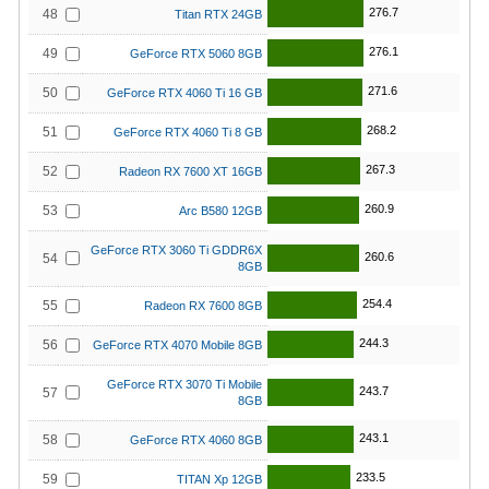
276.7
48
Titan RTX 24GB
276.1
49
GeForce RTX 5060 8GB
271.6
50
GeForce RTX 4060 Ti 16 GB
268.2
51
GeForce RTX 4060 Ti 8 GB
267.3
52
Radeon RX 7600 XT 16GB
260.9
53
Arc B580 12GB
GeForce RTX 3060 Ti GDDR6X
260.6
54
8GB
254.4
55
Radeon RX 7600 8GB
244.3
56
GeForce RTX 4070 Mobile 8GB
GeForce RTX 3070 Ti Mobile
243.7
57
8GB
243.1
58
GeForce RTX 4060 8GB
233.5
59
TITAN Xp 12GB