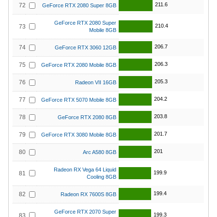
211.6
72
GeForce RTX 2080 Super 8GB
GeForce RTX 2080 Super
210.4
73
Mobile 8GB
206.7
74
GeForce RTX 3060 12GB
206.3
75
GeForce RTX 2080 Mobile 8GB
205.3
76
Radeon VII 16GB
204.2
77
GeForce RTX 5070 Mobile 8GB
203.8
78
GeForce RTX 2080 8GB
201.7
79
GeForce RTX 3080 Mobile 8GB
201
80
Arc A580 8GB
Radeon RX Vega 64 Liquid
199.9
81
Cooling 8GB
199.4
82
Radeon RX 7600S 8GB
GeForce RTX 2070 Super
199.3
83