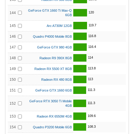
GeForce GTX 1660 Ti Max-Q
120
144
6GB
119.7
145
Arc A730M 12GB
116.8
146
Quadro P4000 Mobile 8GB
116.4
147
GeForce GTX 980 4GB
114
148
Radeon R9 390X 8GB
113.8
149
Radeon RX 5500 XT 8GB
113
150
Radeon RX 480 8GB
111.3
151
GeForce GTX 1660 6GB
GeForce RTX 3050 Ti Mobile
111.3
152
4GB
109.6
153
Radeon RX 6550M 4GB
108.3
154
Quadro P3200 Mobile 6GB