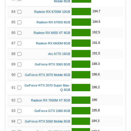
Mobile 8GB
194.7
84
Radeon RX 6700M 10GB
194.5
85
Radeon RX 6700S 8GB
192.5
86
Radeon RX 6650 XT 8GB
191.6
87
Radeon RX 6600M 8GB
191.5
88
Arc A770 16GB
188.3
89
GeForce RTX 3060 8GB
186.6
90
GeForce RTX 3070 Mobile 8GB
GeForce RTX 2070 Super Max-
186.2
91
Q 8GB
186
92
Radeon RX 7600M XT 8GB
185.8
93
GeForce GTX 1080 8GB
184.3
94
GeForce RTX 5060 Mobile 8GB