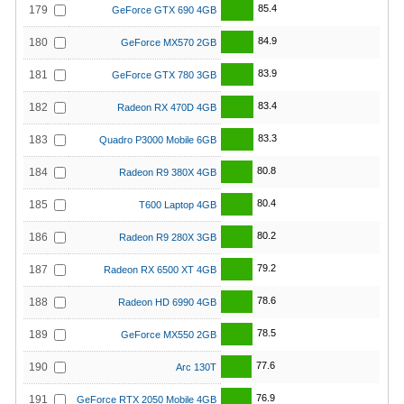
85.4
179
GeForce GTX 690 4GB
84.9
180
GeForce MX570 2GB
83.9
181
GeForce GTX 780 3GB
83.4
182
Radeon RX 470D 4GB
83.3
183
Quadro P3000 Mobile 6GB
80.8
184
Radeon R9 380X 4GB
80.4
185
T600 Laptop 4GB
80.2
186
Radeon R9 280X 3GB
79.2
187
Radeon RX 6500 XT 4GB
78.6
188
Radeon HD 6990 4GB
78.5
189
GeForce MX550 2GB
77.6
190
Arc 130T
76.9
191
GeForce RTX 2050 Mobile 4GB