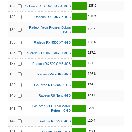
135.9
132
GeForce GTX 1070 Mobile 8GB
131.2
133
Radeon R9 FURY X 4GB
Radeon Vega Frontier Edition
129.1
134
16GB
128.5
135
Radeon RX 5500 XT 4GB
127.2
136
GeForce GTX 1070 Max-Q 8GB
127
137
Radeon RX 590 GME 8GB
126.8
138
Radeon R9 FURY 4GB
124.8
139
GeForce RTX 3050 6 GB
124.1
140
Radeon R9 Nano 4GB
GeForce RTX 3050 Mobile
122.5
141
Refresh 6 GB
120.4
142
Radeon RX 5500 4GB
120.1
143
Radeon RX 580 8GB