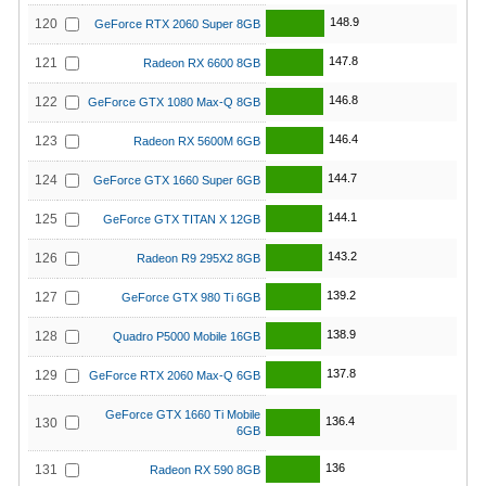
148.9
120
GeForce RTX 2060 Super 8GB
147.8
121
Radeon RX 6600 8GB
146.8
122
GeForce GTX 1080 Max-Q 8GB
146.4
123
Radeon RX 5600M 6GB
144.7
124
GeForce GTX 1660 Super 6GB
144.1
125
GeForce GTX TITAN X 12GB
143.2
126
Radeon R9 295X2 8GB
139.2
127
GeForce GTX 980 Ti 6GB
138.9
128
Quadro P5000 Mobile 16GB
137.8
129
GeForce RTX 2060 Max-Q 6GB
GeForce GTX 1660 Ti Mobile
136.4
130
6GB
136
131
Radeon RX 590 8GB