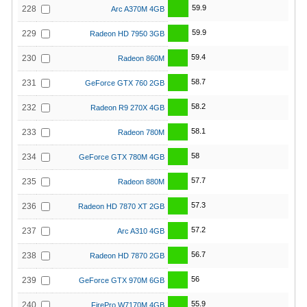
59.9
228
Arc A370M 4GB
59.9
229
Radeon HD 7950 3GB
59.4
230
Radeon 860M
58.7
231
GeForce GTX 760 2GB
58.2
232
Radeon R9 270X 4GB
58.1
233
Radeon 780M
58
234
GeForce GTX 780M 4GB
57.7
235
Radeon 880M
57.3
236
Radeon HD 7870 XT 2GB
57.2
237
Arc A310 4GB
56.7
238
Radeon HD 7870 2GB
56
239
GeForce GTX 970M 6GB
55.9
240
FirePro W7170M 4GB