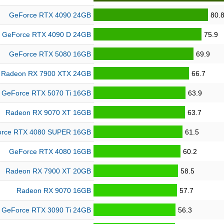
GeForce RTX 4090 24GB
80.
GeForce RTX 4090 D 24GB
75.9
GeForce RTX 5080 16GB
69.9
Radeon RX 7900 XTX 24GB
66.7
GeForce RTX 5070 Ti 16GB
63.9
Radeon RX 9070 XT 16GB
63.7
rce RTX 4080 SUPER 16GB
61.5
GeForce RTX 4080 16GB
60.2
Radeon RX 7900 XT 20GB
58.5
Radeon RX 9070 16GB
57.7
GeForce RTX 3090 Ti 24GB
56.3