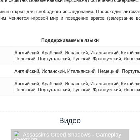
вать скрытно. Боевые навыки персонажа постепенно совершенст
й и открыт для свободного исследования. Происходит автомат
тим меняется игровой мир и поведение врагов (замерзание в
Поддерживаемые языки
Английский, Арабский, Испанский, Итальянский, Китайски
Польский, Португальский, Русский, Французский, Японск
Английский, Испанский, Итальянский, Немецкий, Португа
Английский, Арабский, Испанский, Итальянский, Китайски
Польский, Португальский, Русский, Французский, Японск
Видео
Assassin's Creed Shadows - Gameplay