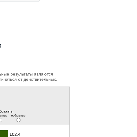
в
льные результаты являются
личаться от действительных.
бражать:
опные
мобильные
102.4