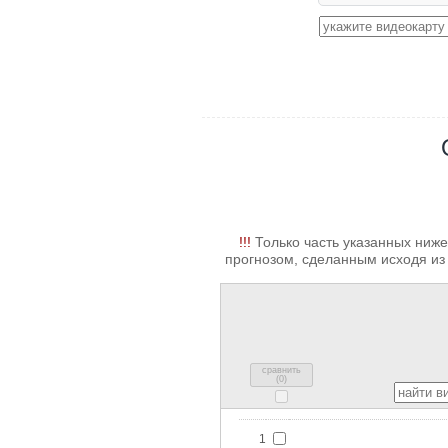
!!!
Только часть указанных ниже
прогнозом, сделанным исходя из 
сравнить
(
0
)
1