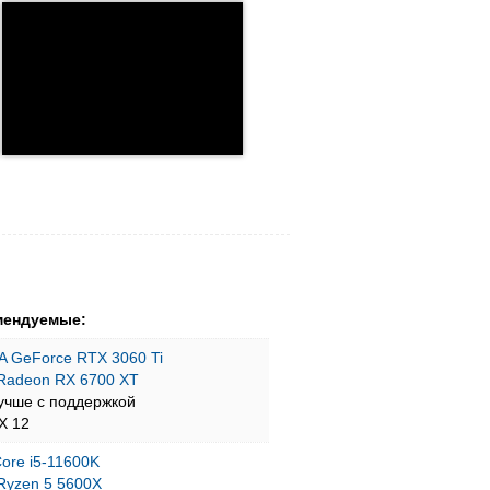
мендуемые:
A GeForce RTX 3060 Ti
Radeon RX 6700 XT
учше с поддержкой
tX 12
 Core i5-11600K
yzen 5 5600X