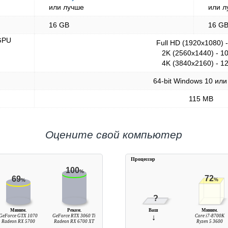
или лучше
или л
16 GB
16 G
GPU
Full HD (1920x1080) 
2K (2560x1440) - 1
4K (3840x2160) - 1
64-bit Windows 10 или
115 MB
Оцените свой компьютер
Процессор
100
%
72
69
%
%
?
Миним.
Реком.
Ваш
Миним.
GeForce GTX 1070
GeForce RTX 3060 Ti
↓
Core i7-8700K
Radeon RX 5700
Radeon RX 6700 XT
Ryzen 5 3600