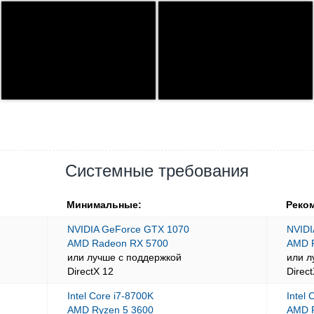
Системные требования
Минимальные:
Реко
NVIDIA GeForce GTX 1070
NVIDI
AMD Radeon RX 5700
AMD 
или лучше с поддержкой
или л
DirectX 12
Direc
Intel Core i7-8700K
Intel
AMD Ryzen 5 3600
AMD R