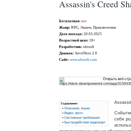
Assassin's Creed S
Бесплатная:
нет
Жанр:
RPG, Экшен, Приключения
Дата выхода:
20.03.2025
Возрастной ценз:
18+
Разработчик:
ubisoft
Движок:
AnvilNext 2.0
Сайт:
www.ubisoft.com
Assassi
Содержание
•
Описание, языки
События
•
Видео, фото
•
Системные требования
себя ро
•
Быстродействие видеокарт
исполь