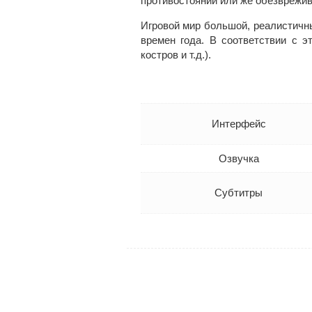
противостоянии или же обезврежи
Игровой мир большой, реалистичны
времен года. В соответствии с э
костров и т.д.).
Интерфейс
Озвучка
Субтитры