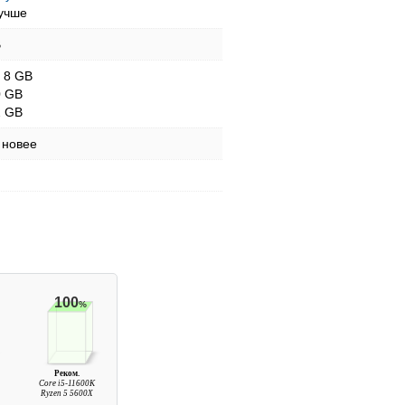
учше
B
- 8 GB
0 GB
2 GB
 новее
100
%
Реком.
Core i5-11600K
Ryzen 5 5600X