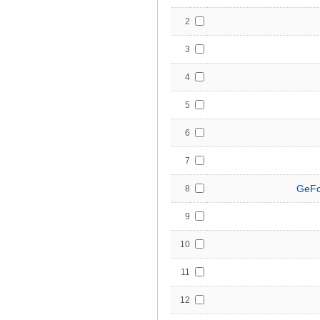
2
3
4
5
6
7
GeFo
8
9
10
11
12