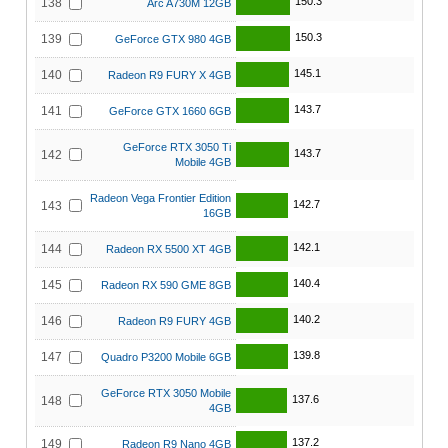
150.3
138
Arc A730M 12GB
150.3
139
GeForce GTX 980 4GB
145.1
140
Radeon R9 FURY X 4GB
143.7
141
GeForce GTX 1660 6GB
GeForce RTX 3050 Ti
143.7
142
Mobile 4GB
Radeon Vega Frontier Edition
142.7
143
16GB
142.1
144
Radeon RX 5500 XT 4GB
140.4
145
Radeon RX 590 GME 8GB
140.2
146
Radeon R9 FURY 4GB
139.8
147
Quadro P3200 Mobile 6GB
GeForce RTX 3050 Mobile
137.6
148
4GB
137.2
149
Radeon R9 Nano 4GB