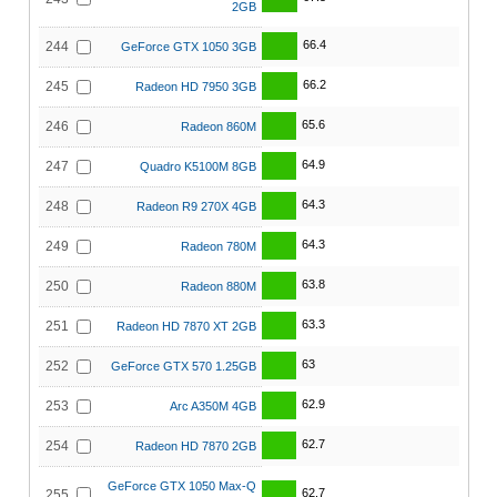
2GB
66.4
244
GeForce GTX 1050 3GB
66.2
245
Radeon HD 7950 3GB
65.6
246
Radeon 860M
64.9
247
Quadro K5100M 8GB
64.3
248
Radeon R9 270X 4GB
64.3
249
Radeon 780M
63.8
250
Radeon 880M
63.3
251
Radeon HD 7870 XT 2GB
63
252
GeForce GTX 570 1.25GB
62.9
253
Arc A350M 4GB
62.7
254
Radeon HD 7870 2GB
GeForce GTX 1050 Max-Q
62.7
255