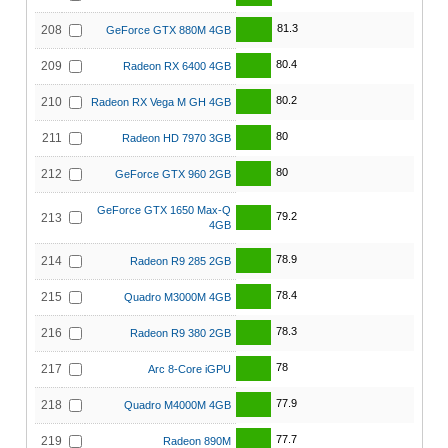
81.3
208
GeForce GTX 880M 4GB
80.4
209
Radeon RX 6400 4GB
80.2
210
Radeon RX Vega M GH 4GB
80
211
Radeon HD 7970 3GB
80
212
GeForce GTX 960 2GB
GeForce GTX 1650 Max-Q
79.2
213
4GB
78.9
214
Radeon R9 285 2GB
78.4
215
Quadro M3000M 4GB
78.3
216
Radeon R9 380 2GB
78
217
Arc 8-Core iGPU
77.9
218
Quadro M4000M 4GB
77.7
219
Radeon 890M