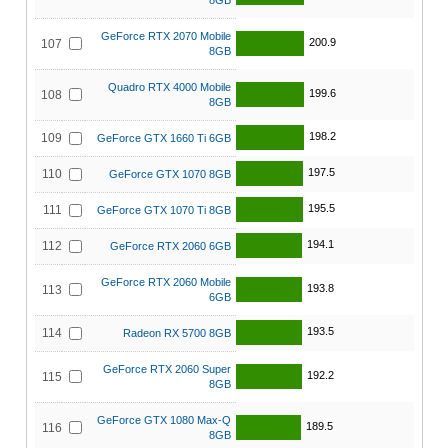
8GB
GeForce RTX 2070 Mobile
200.9
107
8GB
Quadro RTX 4000 Mobile
199.6
108
8GB
198.2
109
GeForce GTX 1660 Ti 6GB
197.5
110
GeForce GTX 1070 8GB
195.5
111
GeForce GTX 1070 Ti 8GB
194.1
112
GeForce RTX 2060 6GB
GeForce RTX 2060 Mobile
193.8
113
6GB
193.5
114
Radeon RX 5700 8GB
GeForce RTX 2060 Super
192.2
115
8GB
GeForce GTX 1080 Max-Q
189.5
116
8GB