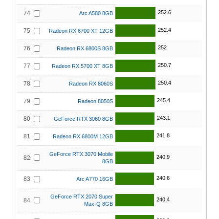
252.6
74
Arc A580 8GB
252.4
75
Radeon RX 6700 XT 12GB
252
76
Radeon RX 6800S 8GB
250.7
77
Radeon RX 5700 XT 8GB
250.4
78
Radeon RX 8060S
245.4
79
Radeon 8050S
243.1
80
GeForce RTX 3060 8GB
241.8
81
Radeon RX 6800M 12GB
GeForce RTX 3070 Mobile
240.9
82
8GB
240.6
83
Arc A770 16GB
GeForce RTX 2070 Super
240.4
84
Max-Q 8GB