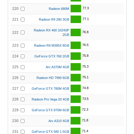
77.3
220
Radeon 680M
77.1
221
Radeon R9 280 3GB
Radeon RX 460 1024SP
76.8
222
2GB
76.5
223
Radeon R9 M395X 8GB
75.8
224
GeForce GTX 760 2GB
75.3
225
Arc A370M 4GB
75.1
226
Radeon HD 7990 6GB
74.8
227
GeForce GTX 780M 4GB
73.5
228
Radeon Pro Vega 20 4GB
72.3
229
GeForce GTX 970M 6GB
71.8
230
Arc A310 4GB
71.4
231
GeForce GTX 580 1.5GB