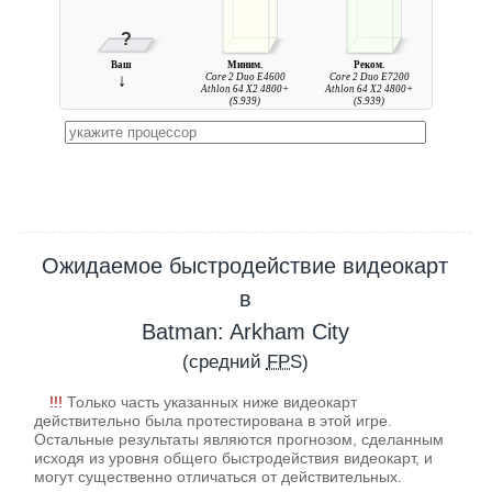
?
Ваш
Миним.
Реком.
↓
Core 2 Duo E4600
Core 2 Duo E7200
Athlon 64 X2 4800+
Athlon 64 X2 4800+
(S.939)
(S.939)
Ожидаемое быстродействие видеокарт
в
Batman: Arkham City
(средний
FPS
)
!!!
Только часть указанных ниже видеокарт
действительно была протестирована в этой игре.
Остальные результаты являются прогнозом, сделанным
исходя из уровня общего быстродействия видеокарт, и
могут существенно отличаться от действительных.