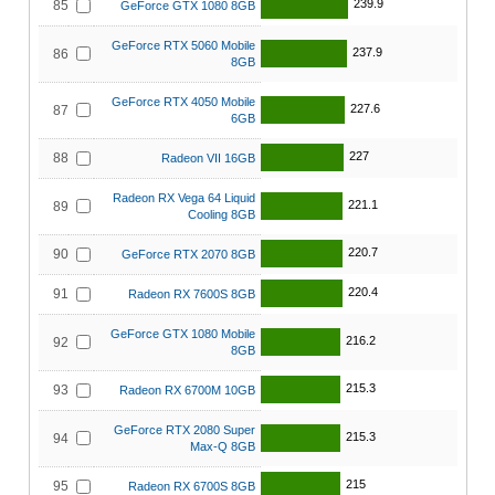
239.9
85
GeForce GTX 1080 8GB
GeForce RTX 5060 Mobile
237.9
86
8GB
GeForce RTX 4050 Mobile
227.6
87
6GB
227
88
Radeon VII 16GB
Radeon RX Vega 64 Liquid
221.1
89
Cooling 8GB
220.7
90
GeForce RTX 2070 8GB
220.4
91
Radeon RX 7600S 8GB
GeForce GTX 1080 Mobile
216.2
92
8GB
215.3
93
Radeon RX 6700M 10GB
GeForce RTX 2080 Super
215.3
94
Max-Q 8GB
215
95
Radeon RX 6700S 8GB