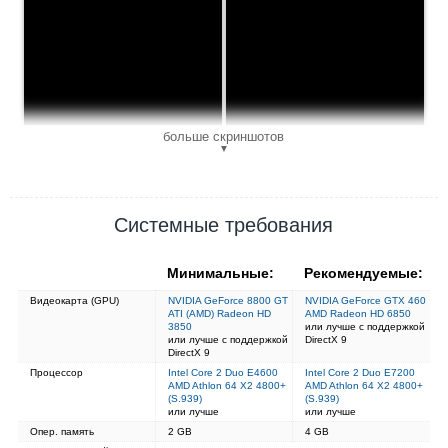
больше скриншотов
▼
Системные требования
Минимальные:
Рекомендуемые:
Видеокарта (GPU)
NVIDIA GeForce 8800 GT
NVIDIA GeForce GTX 460
ATI (AMD) Radeon HD
AMD Radeon HD 6850
3850
или лучше с поддержкой
или лучше с поддержкой
DirectX 9
DirectX 9
Процессор
Intel Core 2 Duo E4600
Intel Core 2 Duo E7200
AMD Athlon 64 X2 4800+
AMD Athlon 64 X2 4800+
(S.939)
(S.939)
или лучше
или лучше
Опер. память
2 GB
4 GB