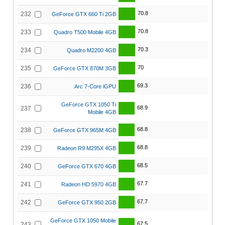
70.8
232
GeForce GTX 660 Ti 2GB
70.8
233
Quadro T500 Mobile 4GB
70.3
234
Quadro M2200 4GB
70
235
GeForce GTX 870M 3GB
69.3
236
Arc 7-Core iGPU
GeForce GTX 1050 Ti
68.9
237
Mobile 4GB
68.8
238
GeForce GTX 965M 4GB
68.8
239
Radeon R9 M295X 4GB
68.5
240
GeForce GTX 670 4GB
67.7
241
Radeon HD 5970 4GB
67.7
242
GeForce GTX 950 2GB
GeForce GTX 1050 Mobile
67.5
243