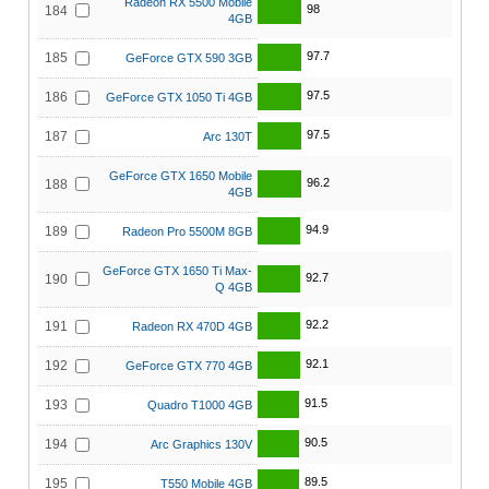
Radeon RX 5500 Mobile
98
184
4GB
97.7
185
GeForce GTX 590 3GB
97.5
186
GeForce GTX 1050 Ti 4GB
97.5
187
Arc 130T
GeForce GTX 1650 Mobile
96.2
188
4GB
94.9
189
Radeon Pro 5500M 8GB
GeForce GTX 1650 Ti Max-
92.7
190
Q 4GB
92.2
191
Radeon RX 470D 4GB
92.1
192
GeForce GTX 770 4GB
91.5
193
Quadro T1000 4GB
90.5
194
Arc Graphics 130V
89.5
195
T550 Mobile 4GB