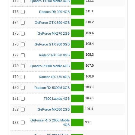
112.2
172
Quadro T1200 Mobile 4GB
111.1
173
Radeon R9 290 4GB
110.2
174
GeForce GTX 690 4GB
109.6
175
GeForce MX570 2GB
108.4
176
GeForce GTX 780 3GB
108.3
177
Radeon RX 570 8GB
107.5
178
Quadro P3000 Mobile 6GB
106.9
179
Radeon RX 470 8GB
103.9
180
Radeon RX 5300M 3GB
103.8
181
T600 Laptop 4GB
101.4
182
GeForce MX550 2GB
GeForce RTX 2050 Mobile
99.3
183
4GB