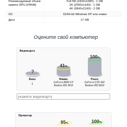
Рекомендуемый объем
Full HD (1920x1080) - 1 GB
памяти GPU (VRAM)
2K (2560x1440) - 1 GB
4K (3840x2160) - 2 GB
ОС
32/64-bit Windows XP или новее
Диск
17 GB
Оцените свой компьютер
Видеокарта
100
%
41
%
?
Ваша
Миним.
Реком.
↓
GeForce 8800 GT
GeForce GTX 460
Radeon HD 3850
Radeon HD 6850
Процессор
100
95
%
%