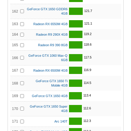
GeForce GTX 1650 GDDR6
121.7
162
4GB
121.1
163
Radeon RX 6550M 4GB
119.2
164
Radeon R9 290X 4GB
118.6
165
Radeon R9 390 8GB
GeForce GTX 1060 Max-Q
117.5
166
6GB
116.9
167
Radeon RX 6500M 4GB
GeForce GTX 1650 Ti
114.5
168
Mobile 4GB
113.4
169
GeForce GTX 1650 4GB
GeForce GTX 1650 Super
112.6
170
4GB
112.3
171
Arc 140T