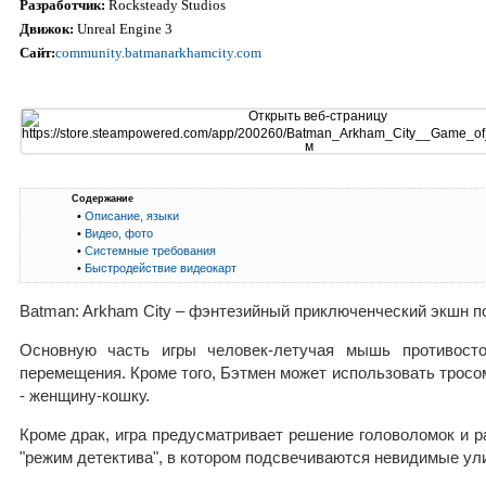
Разработчик:
Rocksteady Studios
Движок:
Unreal Engine 3
Сайт:
community.batmanarkhamcity.com
Содержание
•
Описание, языки
•
Видео, фото
•
Системные требования
•
Быстродействие видеокарт
Batman: Arkham City – фэнтезийный приключенческий экшн п
Основную часть игры человек-летучая мышь противосто
перемещения. Кроме того, Бэтмен может использовать тросо
- женщину-кошку.
Кроме драк, игра предусматривает решение головоломок и р
"режим детектива", в котором подсвечиваются невидимые ули