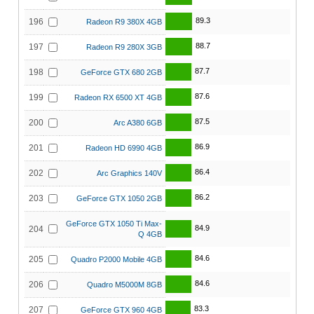
89.3
196
Radeon R9 380X 4GB
88.7
197
Radeon R9 280X 3GB
87.7
198
GeForce GTX 680 2GB
87.6
199
Radeon RX 6500 XT 4GB
87.5
200
Arc A380 6GB
86.9
201
Radeon HD 6990 4GB
86.4
202
Arc Graphics 140V
86.2
203
GeForce GTX 1050 2GB
GeForce GTX 1050 Ti Max-
84.9
204
Q 4GB
84.6
205
Quadro P2000 Mobile 4GB
84.6
206
Quadro M5000M 8GB
83.3
207
GeForce GTX 960 4GB