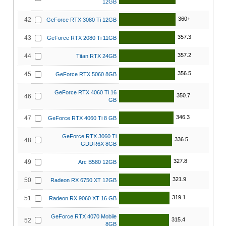
12GB
360+
42
GeForce RTX 3080 Ti 12GB
357.3
43
GeForce RTX 2080 Ti 11GB
357.2
44
Titan RTX 24GB
356.5
45
GeForce RTX 5060 8GB
GeForce RTX 4060 Ti 16
350.7
46
GB
346.3
47
GeForce RTX 4060 Ti 8 GB
GeForce RTX 3060 Ti
336.5
48
GDDR6X 8GB
327.8
49
Arc B580 12GB
321.9
50
Radeon RX 6750 XT 12GB
319.1
51
Radeon RX 9060 XT 16 GB
GeForce RTX 4070 Mobile
315.4
52
8GB