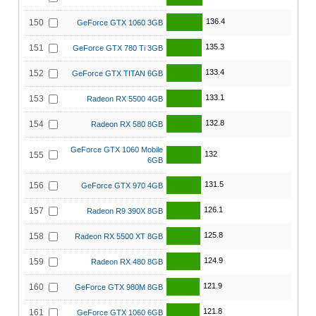
136.4
150
GeForce GTX 1060 3GB
135.3
151
GeForce GTX 780 Ti 3GB
133.4
152
GeForce GTX TITAN 6GB
133.1
153
Radeon RX 5500 4GB
132.8
154
Radeon RX 580 8GB
GeForce GTX 1060 Mobile
132
155
6GB
131.5
156
GeForce GTX 970 4GB
126.1
157
Radeon R9 390X 8GB
125.8
158
Radeon RX 5500 XT 8GB
124.9
159
Radeon RX 480 8GB
121.9
160
GeForce GTX 980M 8GB
121.8
161
GeForce GTX 1060 6GB