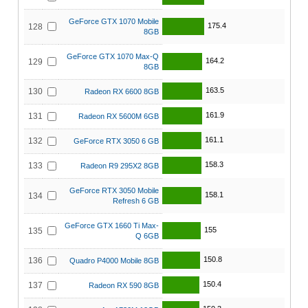
GeForce GTX 1070 Mobile
175.4
128
8GB
GeForce GTX 1070 Max-Q
164.2
129
8GB
163.5
130
Radeon RX 6600 8GB
161.9
131
Radeon RX 5600M 6GB
161.1
132
GeForce RTX 3050 6 GB
158.3
133
Radeon R9 295X2 8GB
GeForce RTX 3050 Mobile
158.1
134
Refresh 6 GB
GeForce GTX 1660 Ti Max-
155
135
Q 6GB
150.8
136
Quadro P4000 Mobile 8GB
150.4
137
Radeon RX 590 8GB