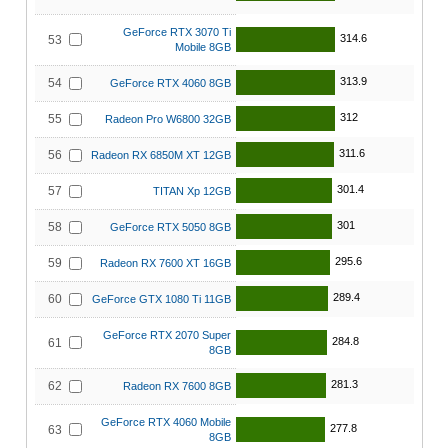
GeForce RTX 3070 Ti
314.6
53
Mobile 8GB
313.9
54
GeForce RTX 4060 8GB
312
55
Radeon Pro W6800 32GB
311.6
56
Radeon RX 6850M XT 12GB
301.4
57
TITAN Xp 12GB
301
58
GeForce RTX 5050 8GB
295.6
59
Radeon RX 7600 XT 16GB
289.4
60
GeForce GTX 1080 Ti 11GB
GeForce RTX 2070 Super
284.8
61
8GB
281.3
62
Radeon RX 7600 8GB
GeForce RTX 4060 Mobile
277.8
63
8GB