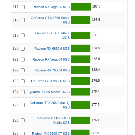
187.3
117
Radeon RX Vega 56 8GB
GeForce GTX 1660 Super
186.8
118
6GB
GeForce GTX TITAN X
186
119
12GB
184.5
120
Radeon RX 6650M 8GB
183.5
121
Radeon RX Vega 64 8GB
182.4
122
Radeon RX 7600M 8GB
179.8
123
GeForce GTX 980 Ti 6GB
179.4
124
Quadro P5000 Mobile 16GB
GeForce RTX 2060 Max-Q
177.9
125
6GB
GeForce GTX 1660 Ti
176.1
126
Mobile 6GB
175.9
127
Radeon RX 5600 XT 6GB