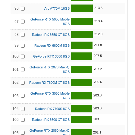
213.6
96
Arc A770M 16GB
GeForce RTX 5050 Mobile
213.4
97
8GB
212.9
98
Radeon RX 6650 XT 8GB
211.8
99
Radeon RX 6600M 8GB
207.5
100
GeForce RTX 3050 8GB
GeForce RTX 2070 Max-Q
207.2
101
8GB
205.6
102
Radeon RX 7600M XT 8GB
GeForce RTX 3060 Mobile
203.8
103
6GB
203.3
104
Radeon RX 7700S 8GB
203
105
Radeon RX 6600 XT 8GB
GeForce RTX 2080 Max-Q
201.1
106