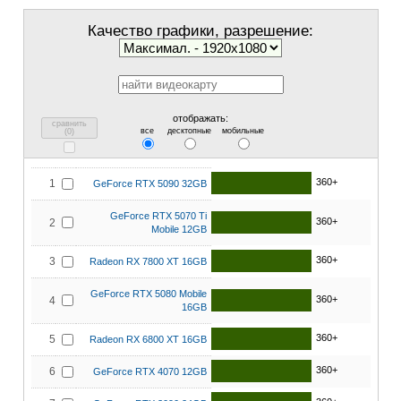
Качество графики, разрешение:
отображать:
сравнить
все
десктопные
мобильные
(
0
)
360+
1
GeForce RTX 5090 32GB
GeForce RTX 5070 Ti
360+
2
Mobile 12GB
360+
3
Radeon RX 7800 XT 16GB
GeForce RTX 5080 Mobile
360+
4
16GB
360+
5
Radeon RX 6800 XT 16GB
360+
6
GeForce RTX 4070 12GB