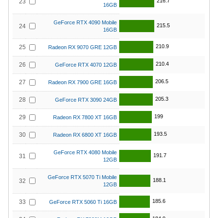
216.7
23
16GB
GeForce RTX 4090 Mobile
215.5
24
16GB
210.9
25
Radeon RX 9070 GRE 12GB
210.4
26
GeForce RTX 4070 12GB
206.5
27
Radeon RX 7900 GRE 16GB
205.3
28
GeForce RTX 3090 24GB
199
29
Radeon RX 7800 XT 16GB
193.5
30
Radeon RX 6800 XT 16GB
GeForce RTX 4080 Mobile
191.7
31
12GB
GeForce RTX 5070 Ti Mobile
188.1
32
12GB
185.6
33
GeForce RTX 5060 Ti 16GB