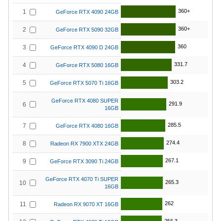
360+
1
GeForce RTX 4090 24GB
360+
2
GeForce RTX 5090 32GB
360
3
GeForce RTX 4090 D 24GB
331.7
4
GeForce RTX 5080 16GB
303.2
5
GeForce RTX 5070 Ti 16GB
GeForce RTX 4080 SUPER
291.9
6
16GB
285.5
7
GeForce RTX 4080 16GB
274.4
8
Radeon RX 7900 XTX 24GB
267.1
9
GeForce RTX 3090 Ti 24GB
GeForce RTX 4070 Ti SUPER
265.3
10
16GB
262
11
Radeon RX 9070 XT 16GB