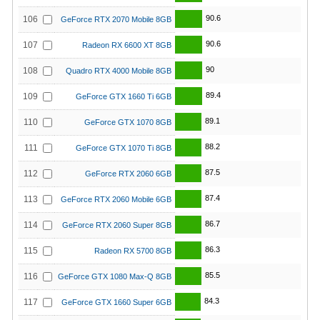
90.6
106
GeForce RTX 2070 Mobile 8GB
90.6
107
Radeon RX 6600 XT 8GB
90
108
Quadro RTX 4000 Mobile 8GB
89.4
109
GeForce GTX 1660 Ti 6GB
89.1
110
GeForce GTX 1070 8GB
88.2
111
GeForce GTX 1070 Ti 8GB
87.5
112
GeForce RTX 2060 6GB
87.4
113
GeForce RTX 2060 Mobile 6GB
86.7
114
GeForce RTX 2060 Super 8GB
86.3
115
Radeon RX 5700 8GB
85.5
116
GeForce GTX 1080 Max-Q 8GB
84.3
117
GeForce GTX 1660 Super 6GB