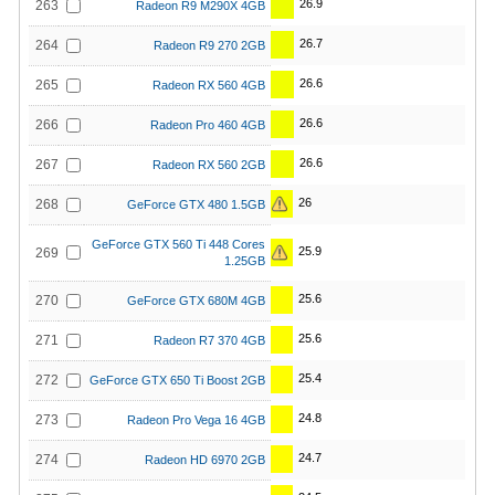
26.9
263
Radeon R9 M290X 4GB
26.7
264
Radeon R9 270 2GB
26.6
265
Radeon RX 560 4GB
26.6
266
Radeon Pro 460 4GB
26.6
267
Radeon RX 560 2GB
26
268
GeForce GTX 480 1.5GB
GeForce GTX 560 Ti 448 Cores
25.9
269
1.25GB
25.6
270
GeForce GTX 680M 4GB
25.6
271
Radeon R7 370 4GB
25.4
272
GeForce GTX 650 Ti Boost 2GB
24.8
273
Radeon Pro Vega 16 4GB
24.7
274
Radeon HD 6970 2GB