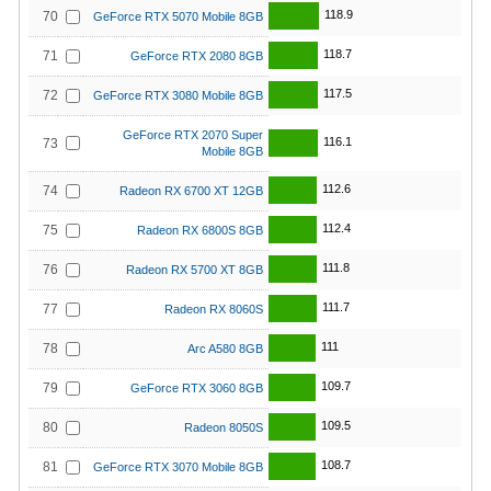
118.9
70
GeForce RTX 5070 Mobile 8GB
118.7
71
GeForce RTX 2080 8GB
117.5
72
GeForce RTX 3080 Mobile 8GB
GeForce RTX 2070 Super
116.1
73
Mobile 8GB
112.6
74
Radeon RX 6700 XT 12GB
112.4
75
Radeon RX 6800S 8GB
111.8
76
Radeon RX 5700 XT 8GB
111.7
77
Radeon RX 8060S
111
78
Arc A580 8GB
109.7
79
GeForce RTX 3060 8GB
109.5
80
Radeon 8050S
108.7
81
GeForce RTX 3070 Mobile 8GB