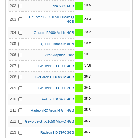
38.5
202
Arc A380 6GB
GeForce GTX 1050 Ti Max-Q
38.3
203
4GB
38.2
204
Quadro P2000 Mobile 4GB
38.2
205
Quadro M5000M 8GB
38
206
Arc Graphics 140V
37.6
207
GeForce GTX 960 4GB
36.7
208
GeForce GTX 880M 4GB
36.1
209
GeForce GTX 960 2GB
35.9
210
Radeon RX 6400 4GB
35.8
211
Radeon RX Vega M GH 4GB
35.7
212
GeForce GTX 1650 Max-Q 4GB
35.7
213
Radeon HD 7970 3GB