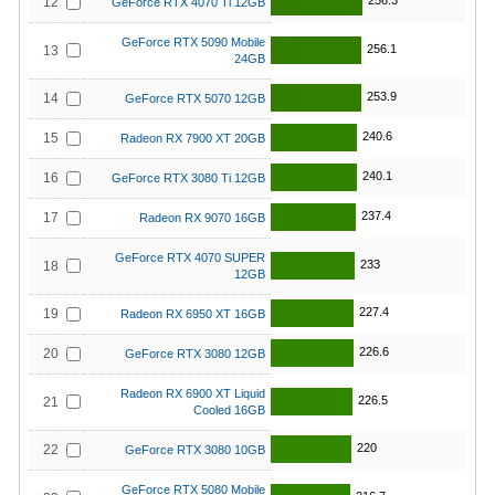
256.3
12
GeForce RTX 4070 Ti 12GB
GeForce RTX 5090 Mobile
256.1
13
24GB
253.9
14
GeForce RTX 5070 12GB
240.6
15
Radeon RX 7900 XT 20GB
240.1
16
GeForce RTX 3080 Ti 12GB
237.4
17
Radeon RX 9070 16GB
GeForce RTX 4070 SUPER
233
18
12GB
227.4
19
Radeon RX 6950 XT 16GB
226.6
20
GeForce RTX 3080 12GB
Radeon RX 6900 XT Liquid
226.5
21
Cooled 16GB
220
22
GeForce RTX 3080 10GB
GeForce RTX 5080 Mobile