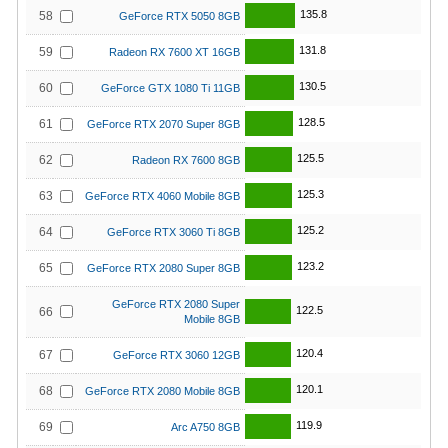
135.8
58
GeForce RTX 5050 8GB
131.8
59
Radeon RX 7600 XT 16GB
130.5
60
GeForce GTX 1080 Ti 11GB
128.5
61
GeForce RTX 2070 Super 8GB
125.5
62
Radeon RX 7600 8GB
125.3
63
GeForce RTX 4060 Mobile 8GB
125.2
64
GeForce RTX 3060 Ti 8GB
123.2
65
GeForce RTX 2080 Super 8GB
GeForce RTX 2080 Super
122.5
66
Mobile 8GB
120.4
67
GeForce RTX 3060 12GB
120.1
68
GeForce RTX 2080 Mobile 8GB
119.9
69
Arc A750 8GB