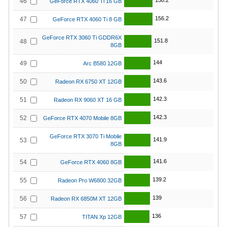
158.2
46
GeForce RTX 4060 Ti 16 GB
156.2
47
GeForce RTX 4060 Ti 8 GB
GeForce RTX 3060 Ti GDDR6X
151.8
48
8GB
144
49
Arc B580 12GB
143.6
50
Radeon RX 6750 XT 12GB
142.3
51
Radeon RX 9060 XT 16 GB
142.3
52
GeForce RTX 4070 Mobile 8GB
GeForce RTX 3070 Ti Mobile
141.9
53
8GB
141.6
54
GeForce RTX 4060 8GB
139.2
55
Radeon Pro W6800 32GB
139
56
Radeon RX 6850M XT 12GB
136
57
TITAN Xp 12GB