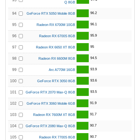
93
Q 8GB
96.2
94
GeForce RTX 5050 Mobile 8GB
96.1
95
Radeon RX 6700M 10GB
95.9
96
Radeon RX 6700S 8GB
95
97
Radeon RX 6650 XT 8GB
94.5
98
Radeon RX 6600M 8GB
93.9
99
Arc A770M 16GB
93.6
100
GeForce RTX 3050 8GB
93.5
101
GeForce RTX 2070 Max-Q 8GB
91.9
102
GeForce RTX 3060 Mobile 6GB
91.7
103
Radeon RX 7600M XT 8GB
90.7
104
GeForce RTX 2080 Max-Q 8GB
90.7
105
Radeon RX 7700S 8GB