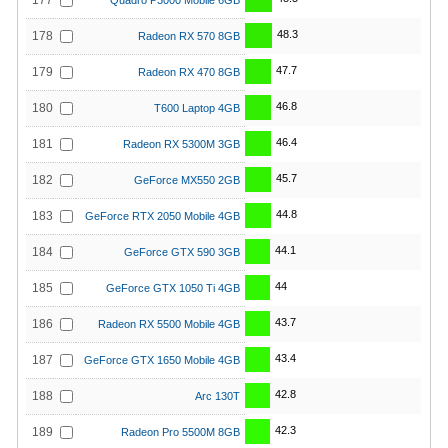
177
Quadro P3000 Mobile 6GB
48.3
178
Radeon RX 570 8GB
47.7
179
Radeon RX 470 8GB
46.8
180
T600 Laptop 4GB
46.4
181
Radeon RX 5300M 3GB
45.7
182
GeForce MX550 2GB
44.8
183
GeForce RTX 2050 Mobile 4GB
44.1
184
GeForce GTX 590 3GB
44
185
GeForce GTX 1050 Ti 4GB
43.7
186
Radeon RX 5500 Mobile 4GB
43.4
187
GeForce GTX 1650 Mobile 4GB
42.8
188
Arc 130T
42.3
189
Radeon Pro 5500M 8GB