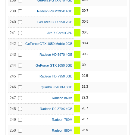
238
GeForce GTX 670 4GB
30.7
239
Radeon R9 M295X 4GB
30.5
240
GeForce GTX 950 2GB
30.5
241
Arc 7-Core iGPU
30.4
242
GeForce GTX 1050 Mobile 2GB
30.2
243
Radeon HD 5970 4GB
30
244
GeForce GTX 1050 3GB
29.5
245
Radeon HD 7950 3GB
29.3
246
Quadro K5100M 8GB
29.3
247
Radeon 860M
28.7
248
Radeon R9 270X 4GB
28.7
249
Radeon 780M
28.5
250
Radeon 880M