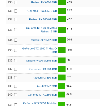
72.9
130
Radeon RX 6600 8GB
72.7
131
GeForce RTX 3050 6 GB
72.2
132
Radeon RX 5600M 6GB
GeForce RTX 3050 Mobile
71.3
133
Refresh 6 GB
70.6
134
Radeon R9 295X2 8GB
GeForce GTX 1660 Ti Max-Q
69.9
135
6GB
68
136
Quadro P4000 Mobile 8GB
67.8
137
GeForce GTX 980 4GB
67.1
138
Radeon RX 590 8GB
66.1
139
Arc A730M 12GB
64.8
140
GeForce GTX 1660 6GB
GeForce RTX 3050 Ti Mobile
64.8
141