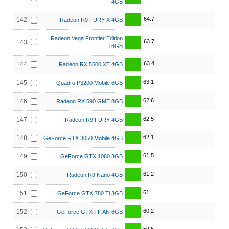
4GB
64.7
142
Radeon R9 FURY X 4GB
Radeon Vega Frontier Edition
63.7
143
16GB
63.4
144
Radeon RX 5500 XT 4GB
63.1
145
Quadro P3200 Mobile 6GB
62.6
146
Radeon RX 590 GME 8GB
62.5
147
Radeon R9 FURY 4GB
62.1
148
GeForce RTX 3050 Mobile 4GB
61.5
149
GeForce GTX 1060 3GB
61.2
150
Radeon R9 Nano 4GB
61
151
GeForce GTX 780 Ti 3GB
60.2
152
GeForce GTX TITAN 6GB