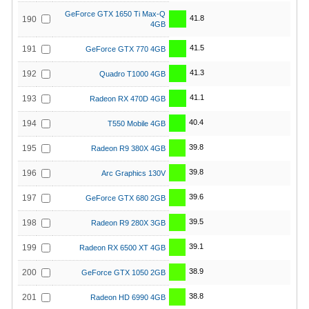
GeForce GTX 1650 Ti Max-Q
41.8
190
4GB
41.5
191
GeForce GTX 770 4GB
41.3
192
Quadro T1000 4GB
41.1
193
Radeon RX 470D 4GB
40.4
194
T550 Mobile 4GB
39.8
195
Radeon R9 380X 4GB
39.8
196
Arc Graphics 130V
39.6
197
GeForce GTX 680 2GB
39.5
198
Radeon R9 280X 3GB
39.1
199
Radeon RX 6500 XT 4GB
38.9
200
GeForce GTX 1050 2GB
38.8
201
Radeon HD 6990 4GB