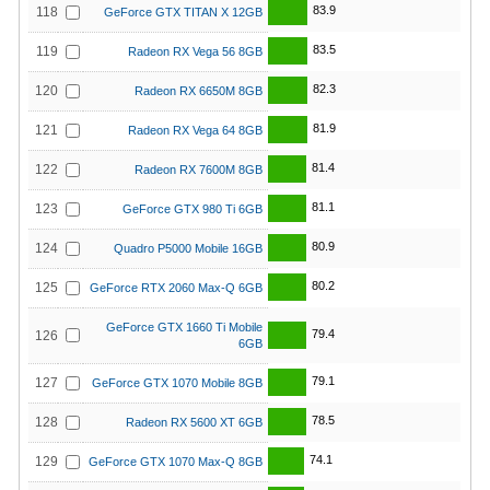
83.9
118
GeForce GTX TITAN X 12GB
83.5
119
Radeon RX Vega 56 8GB
82.3
120
Radeon RX 6650M 8GB
81.9
121
Radeon RX Vega 64 8GB
81.4
122
Radeon RX 7600M 8GB
81.1
123
GeForce GTX 980 Ti 6GB
80.9
124
Quadro P5000 Mobile 16GB
80.2
125
GeForce RTX 2060 Max-Q 6GB
GeForce GTX 1660 Ti Mobile
79.4
126
6GB
79.1
127
GeForce GTX 1070 Mobile 8GB
78.5
128
Radeon RX 5600 XT 6GB
74.1
129
GeForce GTX 1070 Max-Q 8GB