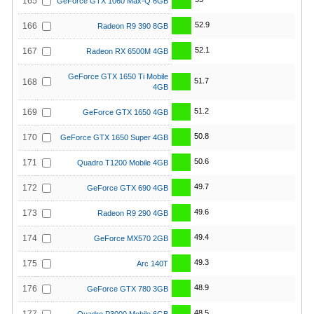
165
GeForce GTX 1060 Max-Q 6GB
52.9
166
Radeon R9 390 8GB
52.1
167
Radeon RX 6500M 4GB
GeForce GTX 1650 Ti Mobile
51.7
168
4GB
51.2
169
GeForce GTX 1650 4GB
50.8
170
GeForce GTX 1650 Super 4GB
50.6
171
Quadro T1200 Mobile 4GB
49.7
172
GeForce GTX 690 4GB
49.6
173
Radeon R9 290 4GB
49.4
174
GeForce MX570 2GB
49.3
175
Arc 140T
48.9
176
GeForce GTX 780 3GB
48.5