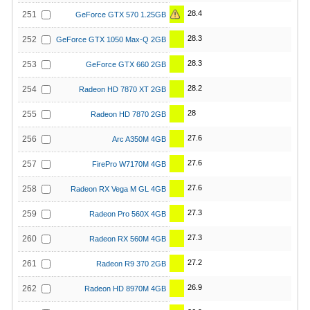
28.4
251
GeForce GTX 570 1.25GB
28.3
252
GeForce GTX 1050 Max-Q 2GB
28.3
253
GeForce GTX 660 2GB
28.2
254
Radeon HD 7870 XT 2GB
28
255
Radeon HD 7870 2GB
27.6
256
Arc A350M 4GB
27.6
257
FirePro W7170M 4GB
27.6
258
Radeon RX Vega M GL 4GB
27.3
259
Radeon Pro 560X 4GB
27.3
260
Radeon RX 560M 4GB
27.2
261
Radeon R9 370 2GB
26.9
262
Radeon HD 8970M 4GB