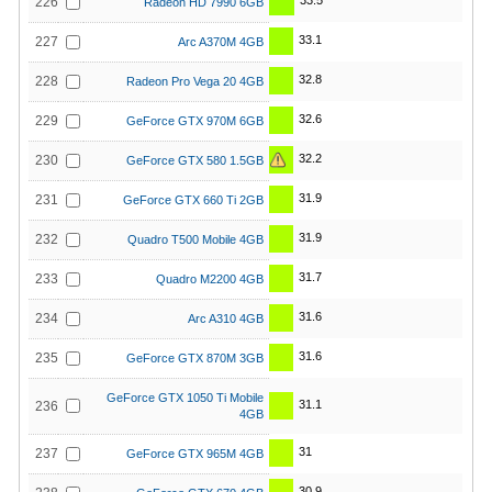
33.5
226
Radeon HD 7990 6GB
33.1
227
Arc A370M 4GB
32.8
228
Radeon Pro Vega 20 4GB
32.6
229
GeForce GTX 970M 6GB
32.2
230
GeForce GTX 580 1.5GB
31.9
231
GeForce GTX 660 Ti 2GB
31.9
232
Quadro T500 Mobile 4GB
31.7
233
Quadro M2200 4GB
31.6
234
Arc A310 4GB
31.6
235
GeForce GTX 870M 3GB
GeForce GTX 1050 Ti Mobile
31.1
236
4GB
31
237
GeForce GTX 965M 4GB
30.9