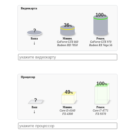
Видеокарта
100
%
36
%
?
Ваша
Миним.
Реком.
↓
GeForce GTX 660
GeForce GTX 970
Radeon HD 7850
Radeon RX Vega 56
Процессор
100
%
49
%
?
Ваш
Миним.
Реком.
↓
Core i3-4160
Core i7-4771
FX-4300
FX-9370