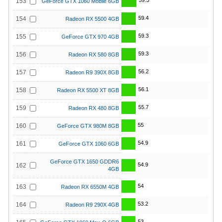
59.5
153
GeForce GTX 1060 Mobile 6GB
59.4
154
Radeon RX 5500 4GB
59.3
155
GeForce GTX 970 4GB
59.3
156
Radeon RX 580 8GB
56.2
157
Radeon R9 390X 8GB
56.1
158
Radeon RX 5500 XT 8GB
55.7
159
Radeon RX 480 8GB
55
160
GeForce GTX 980M 8GB
54.9
161
GeForce GTX 1060 6GB
GeForce GTX 1650 GDDR6
54.9
162
4GB
54
163
Radeon RX 6550M 4GB
53.2
164
Radeon R9 290X 4GB
53