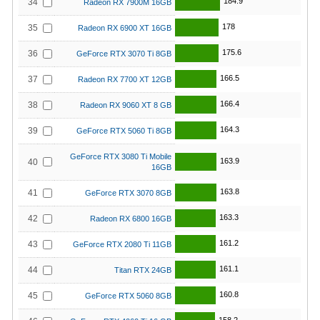
184.9
34
Radeon RX 7900M 16GB
178
35
Radeon RX 6900 XT 16GB
175.6
36
GeForce RTX 3070 Ti 8GB
166.5
37
Radeon RX 7700 XT 12GB
166.4
38
Radeon RX 9060 XT 8 GB
164.3
39
GeForce RTX 5060 Ti 8GB
GeForce RTX 3080 Ti Mobile
163.9
40
16GB
163.8
41
GeForce RTX 3070 8GB
163.3
42
Radeon RX 6800 16GB
161.2
43
GeForce RTX 2080 Ti 11GB
161.1
44
Titan RTX 24GB
160.8
45
GeForce RTX 5060 8GB