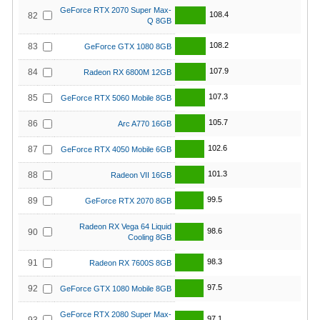
GeForce RTX 2070 Super Max-
108.4
82
Q 8GB
108.2
83
GeForce GTX 1080 8GB
107.9
84
Radeon RX 6800M 12GB
107.3
85
GeForce RTX 5060 Mobile 8GB
105.7
86
Arc A770 16GB
102.6
87
GeForce RTX 4050 Mobile 6GB
101.3
88
Radeon VII 16GB
99.5
89
GeForce RTX 2070 8GB
Radeon RX Vega 64 Liquid
98.6
90
Cooling 8GB
98.3
91
Radeon RX 7600S 8GB
97.5
92
GeForce GTX 1080 Mobile 8GB
GeForce RTX 2080 Super Max-
97.1