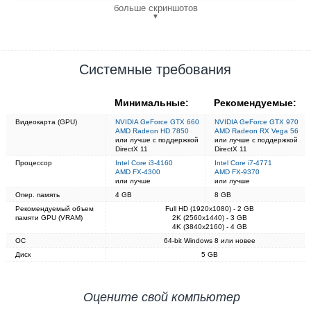
больше скриншотов
▼
Системные требования
Минимальные:
Рекомендуемые:
Видеокарта (GPU)
NVIDIA GeForce GTX 660
NVIDIA GeForce GTX 970
AMD Radeon HD 7850
AMD Radeon RX Vega 56
или лучше с поддержкой
или лучше с поддержкой
DirectX 11
DirectX 11
Процессор
Intel Core i3-4160
Intel Core i7-4771
AMD FX-4300
AMD FX-9370
или лучше
или лучше
Опер. память
4 GB
8 GB
Рекомендуемый объем
Full HD (1920x1080) - 2 GB
памяти GPU (VRAM)
2K (2560x1440) - 3 GB
4K (3840x2160) - 4 GB
ОС
64-bit Windows 8 или новее
Диск
5 GB
Оцените свой компьютер