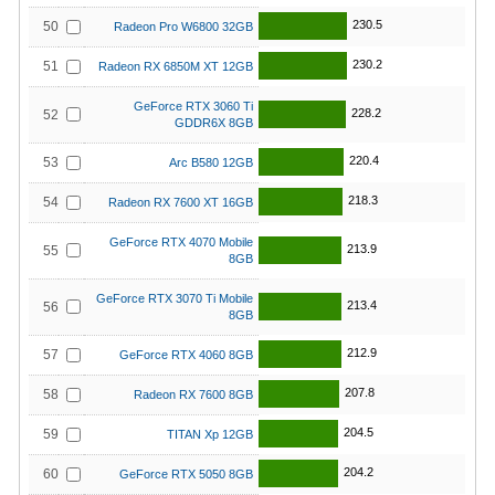
230.5
50
Radeon Pro W6800 32GB
230.2
51
Radeon RX 6850M XT 12GB
GeForce RTX 3060 Ti
228.2
52
GDDR6X 8GB
220.4
53
Arc B580 12GB
218.3
54
Radeon RX 7600 XT 16GB
GeForce RTX 4070 Mobile
213.9
55
8GB
GeForce RTX 3070 Ti Mobile
213.4
56
8GB
212.9
57
GeForce RTX 4060 8GB
207.8
58
Radeon RX 7600 8GB
204.5
59
TITAN Xp 12GB
204.2
60
GeForce RTX 5050 8GB