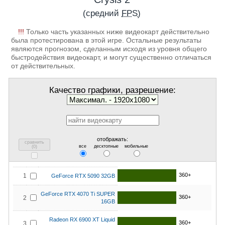
(средний
FPS
)
!!!
Только часть указанных ниже видеокарт действительно
была протестирована в этой игре. Остальные результаты
являются прогнозом, сделанным исходя из уровня общего
быстродействия видеокарт, и могут существенно отличаться
от действительных.
Качество графики, разрешение:
отображать:
сравнить
все
десктопные
мобильные
(
0
)
360+
1
GeForce RTX 5090 32GB
GeForce RTX 4070 Ti SUPER
360+
2
16GB
Radeon RX 6900 XT Liquid
360+
3