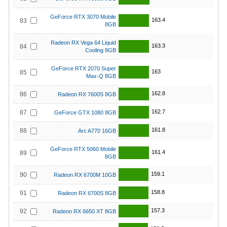
GeForce RTX 3070 Mobile
163.4
83
8GB
Radeon RX Vega 64 Liquid
163.3
84
Cooling 8GB
GeForce RTX 2070 Super
163
85
Max-Q 8GB
162.8
86
Radeon RX 7600S 8GB
162.7
87
GeForce GTX 1080 8GB
161.8
88
Arc A770 16GB
GeForce RTX 5060 Mobile
161.4
89
8GB
159.1
90
Radeon RX 6700M 10GB
158.8
91
Radeon RX 6700S 8GB
157.3
92
Radeon RX 6650 XT 8GB