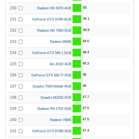
50
230
Radeon HD 5970 4GB
49.1
231
GeForce GTX 970M 6GB
48.9
232
Radeon HD 7950 3GB
48.5
233
Radeon 860M
48.4
234
GeForce GTX 580 1.5GB
48.3
235
Arc A310 4GB
48
236
GeForce GTX 660 Ti 2GB
48
237
Quadro T500 Mobile 4GB
47.7
238
Quadro M2200 4GB
47.5
239
Radeon R9 270X 4GB
47.5
240
Radeon 780M
47.4
241
GeForce GTX 870M 3GB