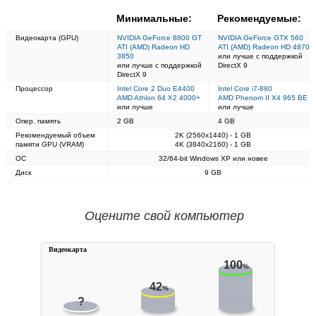
Минимальные:
Рекомендуемые:
Видеокарта (GPU)
NVIDIA GeForce 8800 GT
NVIDIA GeForce GTX 560
ATI (AMD) Radeon HD
ATI (AMD) Radeon HD 4870
3850
или лучше с поддержкой
или лучше с поддержкой
DirectX 9
DirectX 9
Процессор
Intel Core 2 Duo E4400
Intel Core i7-880
AMD Athlon 64 X2 4000+
AMD Phenom II X4 965 BE
или лучше
или лучше
Опер. память
2 GB
4 GB
Рекомендуемый объем
2K (2560x1440) - 1 GB
памяти GPU (VRAM)
4K (3840x2160) - 1 GB
ОС
32/64-bit Windows XP или новее
Диск
9 GB
Оцените свой компьютер
Видеокарта
100
%
42
%
?