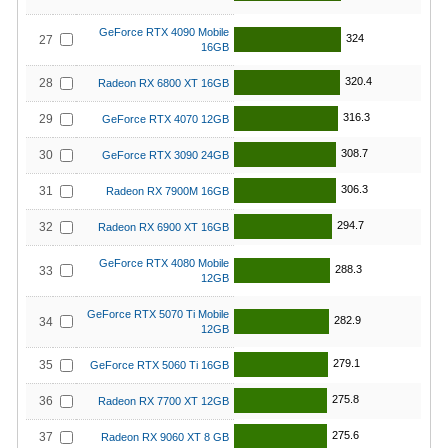
GeForce RTX 4090 Mobile
324
27
16GB
320.4
28
Radeon RX 6800 XT 16GB
316.3
29
GeForce RTX 4070 12GB
308.7
30
GeForce RTX 3090 24GB
306.3
31
Radeon RX 7900M 16GB
294.7
32
Radeon RX 6900 XT 16GB
GeForce RTX 4080 Mobile
288.3
33
12GB
GeForce RTX 5070 Ti Mobile
282.9
34
12GB
279.1
35
GeForce RTX 5060 Ti 16GB
275.8
36
Radeon RX 7700 XT 12GB
275.6
37
Radeon RX 9060 XT 8 GB