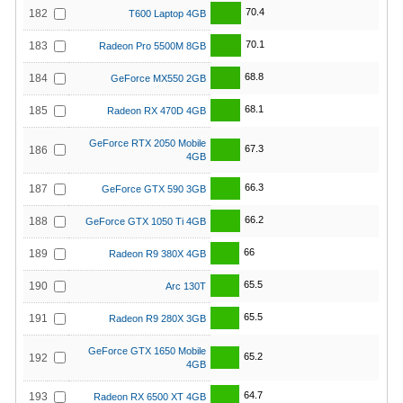
70.4
182
T600 Laptop 4GB
70.1
183
Radeon Pro 5500M 8GB
68.8
184
GeForce MX550 2GB
68.1
185
Radeon RX 470D 4GB
GeForce RTX 2050 Mobile
67.3
186
4GB
66.3
187
GeForce GTX 590 3GB
66.2
188
GeForce GTX 1050 Ti 4GB
66
189
Radeon R9 380X 4GB
65.5
190
Arc 130T
65.5
191
Radeon R9 280X 3GB
GeForce GTX 1650 Mobile
65.2
192
4GB
64.7
193
Radeon RX 6500 XT 4GB