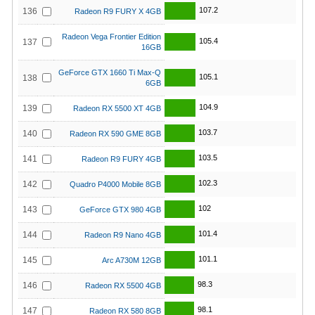
107.2
136
Radeon R9 FURY X 4GB
Radeon Vega Frontier Edition
105.4
137
16GB
GeForce GTX 1660 Ti Max-Q
105.1
138
6GB
104.9
139
Radeon RX 5500 XT 4GB
103.7
140
Radeon RX 590 GME 8GB
103.5
141
Radeon R9 FURY 4GB
102.3
142
Quadro P4000 Mobile 8GB
102
143
GeForce GTX 980 4GB
101.4
144
Radeon R9 Nano 4GB
101.1
145
Arc A730M 12GB
98.3
146
Radeon RX 5500 4GB
98.1
147
Radeon RX 580 8GB