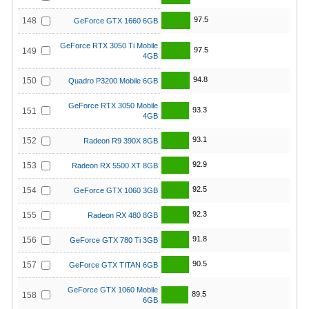
97.5
148
GeForce GTX 1660 6GB
GeForce RTX 3050 Ti Mobile
97.5
149
4GB
94.8
150
Quadro P3200 Mobile 6GB
GeForce RTX 3050 Mobile
93.3
151
4GB
93.1
152
Radeon R9 390X 8GB
92.9
153
Radeon RX 5500 XT 8GB
92.5
154
GeForce GTX 1060 3GB
92.3
155
Radeon RX 480 8GB
91.8
156
GeForce GTX 780 Ti 3GB
90.5
157
GeForce GTX TITAN 6GB
GeForce GTX 1060 Mobile
89.5
158
6GB