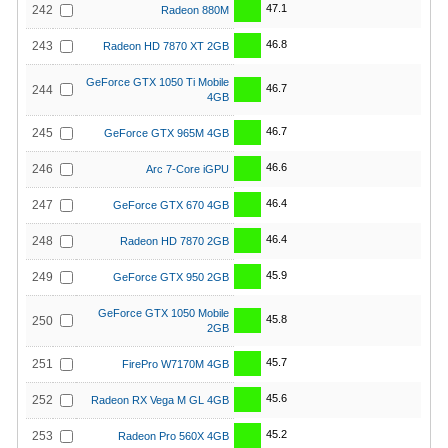
47.1
242
Radeon 880M
46.8
243
Radeon HD 7870 XT 2GB
GeForce GTX 1050 Ti Mobile
46.7
244
4GB
46.7
245
GeForce GTX 965M 4GB
46.6
246
Arc 7-Core iGPU
46.4
247
GeForce GTX 670 4GB
46.4
248
Radeon HD 7870 2GB
45.9
249
GeForce GTX 950 2GB
GeForce GTX 1050 Mobile
45.8
250
2GB
45.7
251
FirePro W7170M 4GB
45.6
252
Radeon RX Vega M GL 4GB
45.2
253
Radeon Pro 560X 4GB