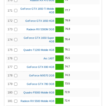
170
Radeon RX 470 8GB
GeForce GTX 1650 Ti Mobile
77.7
171
4GB
76.9
172
GeForce GTX 1650 4GB
76.8
173
Radeon RX 5300M 3GB
GeForce GTX 1650 Super
76.4
174
4GB
76.1
175
Quadro T1200 Mobile 4GB
75.5
176
Arc 140T
74.7
177
GeForce GTX 690 4GB
74.3
178
GeForce MX570 2GB
73.5
179
GeForce GTX 780 3GB
72.9
180
Quadro P3000 Mobile 6GB
72.4
181
Radeon RX 5500 Mobile 4GB