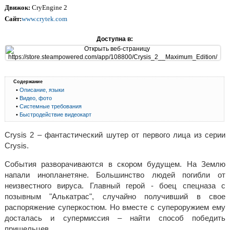
Движок:
CryEngine 2
Сайт:
www.crytek.com
Доступна в:
Содержание
•
Описание, языки
•
Видео, фото
•
Системные требования
•
Быстродействие видеокарт
Crysis 2 – фантастический шутер от первого лица из серии
Crysis.
События разворачиваются в скором будущем. На Землю
напали инопланетяне. Большинство людей погибли от
неизвестного вируса. Главный герой - боец спецназа с
позывным "Алькатрас", случайно получивший в свое
распоряжение суперкостюм. Но вместе с супероружием ему
досталась и супермиссия – найти способ победить
пришельцев.