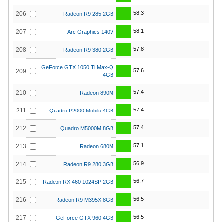
58.3
206
Radeon R9 285 2GB
58.1
207
Arc Graphics 140V
57.8
208
Radeon R9 380 2GB
GeForce GTX 1050 Ti Max-Q
57.6
209
4GB
57.4
210
Radeon 890M
57.4
211
Quadro P2000 Mobile 4GB
57.4
212
Quadro M5000M 8GB
57.1
213
Radeon 680M
56.9
214
Radeon R9 280 3GB
56.7
215
Radeon RX 460 1024SP 2GB
56.5
216
Radeon R9 M395X 8GB
56.5
217
GeForce GTX 960 4GB