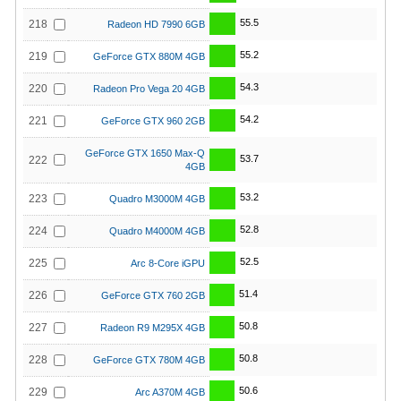
55.5
218
Radeon HD 7990 6GB
55.2
219
GeForce GTX 880M 4GB
54.3
220
Radeon Pro Vega 20 4GB
54.2
221
GeForce GTX 960 2GB
GeForce GTX 1650 Max-Q
53.7
222
4GB
53.2
223
Quadro M3000M 4GB
52.8
224
Quadro M4000M 4GB
52.5
225
Arc 8-Core iGPU
51.4
226
GeForce GTX 760 2GB
50.8
227
Radeon R9 M295X 4GB
50.8
228
GeForce GTX 780M 4GB
50.6
229
Arc A370M 4GB