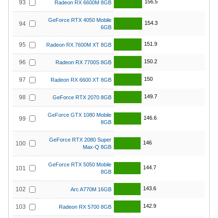
156.5
93
Radeon RX 6600M 8GB
GeForce RTX 4050 Mobile
154.3
94
6GB
151.9
95
Radeon RX 7600M XT 8GB
150.2
96
Radeon RX 7700S 8GB
150
97
Radeon RX 6600 XT 8GB
149.7
98
GeForce RTX 2070 8GB
GeForce GTX 1080 Mobile
146.6
99
8GB
GeForce RTX 2080 Super
146
100
Max-Q 8GB
GeForce RTX 5050 Mobile
144.7
101
8GB
143.6
102
Arc A770M 16GB
142.9
103
Radeon RX 5700 8GB