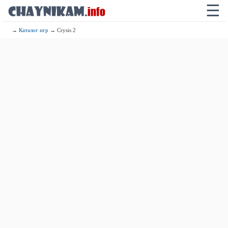
☰
→
Каталог игр
→ Crysis 2