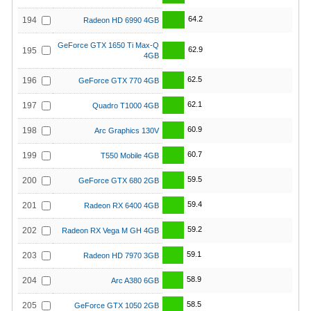
64.2
194
Radeon HD 6990 4GB
GeForce GTX 1650 Ti Max-Q
62.9
195
4GB
62.5
196
GeForce GTX 770 4GB
62.1
197
Quadro T1000 4GB
60.9
198
Arc Graphics 130V
60.7
199
T550 Mobile 4GB
59.5
200
GeForce GTX 680 2GB
59.4
201
Radeon RX 6400 4GB
59.2
202
Radeon RX Vega M GH 4GB
59.1
203
Radeon HD 7970 3GB
58.9
204
Arc A380 6GB
58.5
205
GeForce GTX 1050 2GB