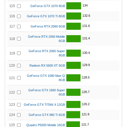
134
115
GeForce GTX 1070 8GB
132.6
116
GeForce GTX 1070 Ti 8GB
131.6
117
GeForce RTX 2060 6GB
GeForce RTX 2060 Mobile
131.4
118
6GB
GeForce RTX 2060 Super
130.4
119
8GB
129.9
120
Radeon RX 5600 XT 6GB
GeForce GTX 1080 Max-Q
128.5
121
8GB
GeForce GTX 1660 Super
126.7
122
6GB
126.2
123
GeForce GTX TITAN X 12GB
121.9
124
GeForce GTX 980 Ti 6GB
121.7
125
Quadro P5000 Mobile 16GB