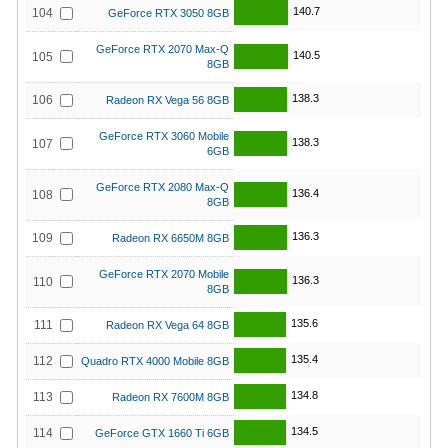
140.7
104
GeForce RTX 3050 8GB
GeForce RTX 2070 Max-Q
140.5
105
8GB
138.3
106
Radeon RX Vega 56 8GB
GeForce RTX 3060 Mobile
138.3
107
6GB
GeForce RTX 2080 Max-Q
136.4
108
8GB
136.3
109
Radeon RX 6650M 8GB
GeForce RTX 2070 Mobile
136.3
110
8GB
135.6
111
Radeon RX Vega 64 8GB
135.4
112
Quadro RTX 4000 Mobile 8GB
134.8
113
Radeon RX 7600M 8GB
134.5
114
GeForce GTX 1660 Ti 6GB