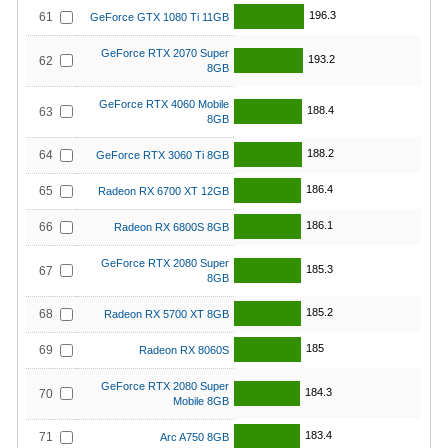
196.3
61
GeForce GTX 1080 Ti 11GB
GeForce RTX 2070 Super
193.2
62
8GB
GeForce RTX 4060 Mobile
188.4
63
8GB
188.2
64
GeForce RTX 3060 Ti 8GB
186.4
65
Radeon RX 6700 XT 12GB
186.1
66
Radeon RX 6800S 8GB
GeForce RTX 2080 Super
185.3
67
8GB
185.2
68
Radeon RX 5700 XT 8GB
185
69
Radeon RX 8060S
GeForce RTX 2080 Super
184.3
70
Mobile 8GB
183.4
71
Arc A750 8GB