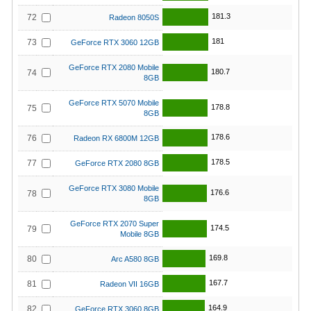
181.3
72
Radeon 8050S
181
73
GeForce RTX 3060 12GB
GeForce RTX 2080 Mobile
180.7
74
8GB
GeForce RTX 5070 Mobile
178.8
75
8GB
178.6
76
Radeon RX 6800M 12GB
178.5
77
GeForce RTX 2080 8GB
GeForce RTX 3080 Mobile
176.6
78
8GB
GeForce RTX 2070 Super
174.5
79
Mobile 8GB
169.8
80
Arc A580 8GB
167.7
81
Radeon VII 16GB
164.9
82
GeForce RTX 3060 8GB