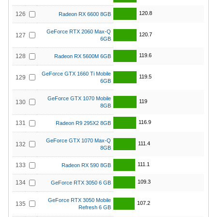
120.8
126
Radeon RX 6600 8GB
GeForce RTX 2060 Max-Q
120.7
127
6GB
119.6
128
Radeon RX 5600M 6GB
GeForce GTX 1660 Ti Mobile
119.5
129
6GB
GeForce GTX 1070 Mobile
119
130
8GB
116.9
131
Radeon R9 295X2 8GB
GeForce GTX 1070 Max-Q
111.4
132
8GB
111.1
133
Radeon RX 590 8GB
109.3
134
GeForce RTX 3050 6 GB
GeForce RTX 3050 Mobile
107.2
135
Refresh 6 GB