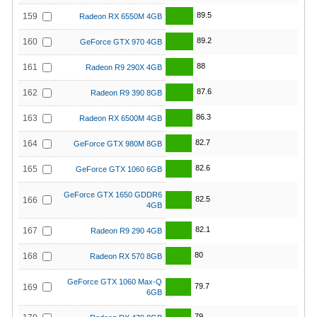
89.5
159
Radeon RX 6550M 4GB
89.2
160
GeForce GTX 970 4GB
88
161
Radeon R9 290X 4GB
87.6
162
Radeon R9 390 8GB
86.3
163
Radeon RX 6500M 4GB
82.7
164
GeForce GTX 980M 8GB
82.6
165
GeForce GTX 1060 6GB
GeForce GTX 1650 GDDR6
82.5
166
4GB
82.1
167
Radeon R9 290 4GB
80
168
Radeon RX 570 8GB
GeForce GTX 1060 Max-Q
79.7
169
6GB
79