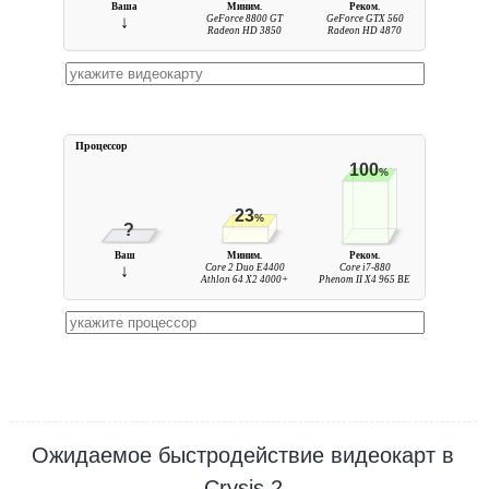
Ваша
Миним.
Реком.
↓
GeForce 8800 GT
GeForce GTX 560
Radeon HD 3850
Radeon HD 4870
Процессор
100
%
23
%
?
Ваш
Миним.
Реком.
↓
Core 2 Duo E4400
Core i7-880
Athlon 64 X2 4000+
Phenom II X4 965 BE
Ожидаемое быстродействие видеокарт в
Crysis 2