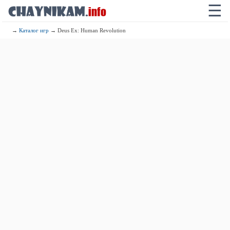
☰
→
Каталог игр
→ Deus Ex: Human Revolution