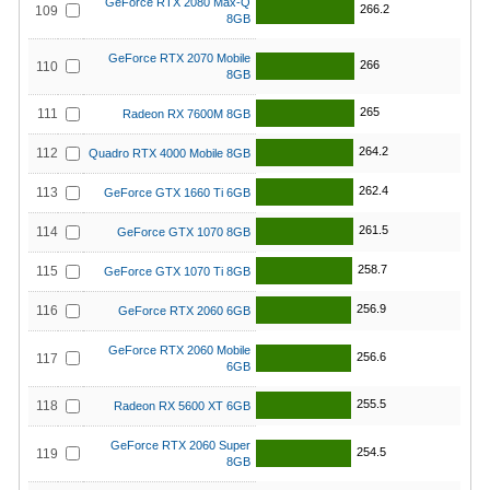
GeForce RTX 2080 Max-Q
266.2
109
8GB
GeForce RTX 2070 Mobile
266
110
8GB
265
111
Radeon RX 7600M 8GB
264.2
112
Quadro RTX 4000 Mobile 8GB
262.4
113
GeForce GTX 1660 Ti 6GB
261.5
114
GeForce GTX 1070 8GB
258.7
115
GeForce GTX 1070 Ti 8GB
256.9
116
GeForce RTX 2060 6GB
GeForce RTX 2060 Mobile
256.6
117
6GB
255.5
118
Radeon RX 5600 XT 6GB
GeForce RTX 2060 Super
254.5
119
8GB