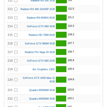
112
211
Radeon R9 280 3GB
111.5
212
Radeon RX 460 1024SP 2GB
111.2
213
Radeon R9 M395X 8GB
110.3
214
GeForce GTX 960 4GB
109.2
215
Radeon HD 7990 6GB
107.7
216
GeForce GTX 880M 4GB
106.7
217
Radeon Pro Vega 20 4GB
105.9
218
GeForce GTX 960 2GB
105.5
219
Arc Graphics 130V
GeForce GTX 1650 Max-Q
104.8
220
4GB
103.8
221
Quadro M3000M 4GB
103.1
222
Quadro M4000M 4GB
102