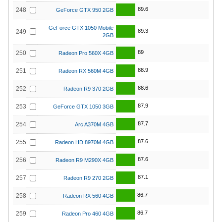
89.6
248
GeForce GTX 950 2GB
GeForce GTX 1050 Mobile
89.3
249
2GB
89
250
Radeon Pro 560X 4GB
88.9
251
Radeon RX 560M 4GB
88.6
252
Radeon R9 370 2GB
87.9
253
GeForce GTX 1050 3GB
87.7
254
Arc A370M 4GB
87.6
255
Radeon HD 8970M 4GB
87.6
256
Radeon R9 M290X 4GB
87.1
257
Radeon R9 270 2GB
86.7
258
Radeon RX 560 4GB
86.7
259
Radeon Pro 460 4GB