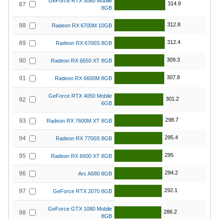
GeForce RTX 5060 Mobile
314.9
87
8GB
312.8
88
Radeon RX 6700M 10GB
312.4
89
Radeon RX 6700S 8GB
309.3
90
Radeon RX 6650 XT 8GB
307.8
91
Radeon RX 6600M 8GB
GeForce RTX 4050 Mobile
301.2
92
6GB
298.7
93
Radeon RX 7600M XT 8GB
295.4
94
Radeon RX 7700S 8GB
295
95
Radeon RX 6600 XT 8GB
294.2
96
Arc A580 8GB
292.1
97
GeForce RTX 2070 8GB
GeForce GTX 1080 Mobile
286.2
98
8GB