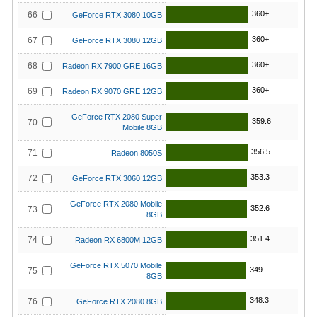
360+
66
GeForce RTX 3080 10GB
360+
67
GeForce RTX 3080 12GB
360+
68
Radeon RX 7900 GRE 16GB
360+
69
Radeon RX 9070 GRE 12GB
GeForce RTX 2080 Super
359.6
70
Mobile 8GB
356.5
71
Radeon 8050S
353.3
72
GeForce RTX 3060 12GB
GeForce RTX 2080 Mobile
352.6
73
8GB
351.4
74
Radeon RX 6800M 12GB
GeForce RTX 5070 Mobile
349
75
8GB
348.3
76
GeForce RTX 2080 8GB