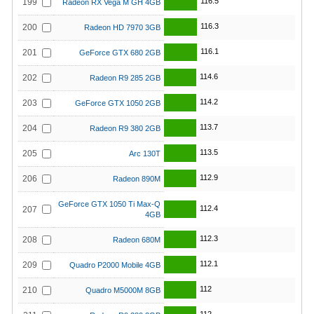
116.5
199
Radeon RX Vega M GH 4GB
116.3
200
Radeon HD 7970 3GB
116.1
201
GeForce GTX 680 2GB
114.6
202
Radeon R9 285 2GB
114.2
203
GeForce GTX 1050 2GB
113.7
204
Radeon R9 380 2GB
113.5
205
Arc 130T
112.9
206
Radeon 890M
GeForce GTX 1050 Ti Max-Q
112.4
207
4GB
112.3
208
Radeon 680M
112.1
209
Quadro P2000 Mobile 4GB
112
210
Quadro M5000M 8GB