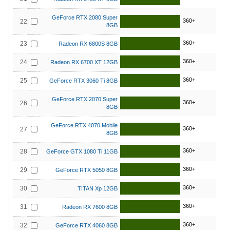
GeForce RTX 2080 Super
360+
22
8GB
360+
23
Radeon RX 6800S 8GB
360+
24
Radeon RX 6700 XT 12GB
360+
25
GeForce RTX 3060 Ti 8GB
GeForce RTX 2070 Super
360+
26
8GB
GeForce RTX 4070 Mobile
360+
27
8GB
360+
28
GeForce GTX 1080 Ti 11GB
360+
29
GeForce RTX 5050 8GB
360+
30
TITAN Xp 12GB
360+
31
Radeon RX 7600 8GB
360+
32
GeForce RTX 4060 8GB