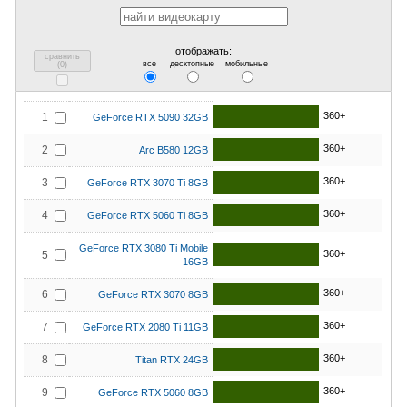
отображать:
сравнить
все
десктопные
мобильные
(
0
)
360+
1
GeForce RTX 5090 32GB
360+
2
Arc B580 12GB
360+
3
GeForce RTX 3070 Ti 8GB
360+
4
GeForce RTX 5060 Ti 8GB
GeForce RTX 3080 Ti Mobile
360+
5
16GB
360+
6
GeForce RTX 3070 8GB
360+
7
GeForce RTX 2080 Ti 11GB
360+
8
Titan RTX 24GB
360+
9
GeForce RTX 5060 8GB