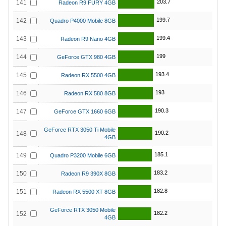
203.7
141
Radeon R9 FURY 4GB
199.7
142
Quadro P4000 Mobile 8GB
199.4
143
Radeon R9 Nano 4GB
199
144
GeForce GTX 980 4GB
193.4
145
Radeon RX 5500 4GB
193
146
Radeon RX 580 8GB
190.3
147
GeForce GTX 1660 6GB
GeForce RTX 3050 Ti Mobile
190.2
148
4GB
185.1
149
Quadro P3200 Mobile 6GB
183.2
150
Radeon R9 390X 8GB
182.8
151
Radeon RX 5500 XT 8GB
GeForce RTX 3050 Mobile
182.2
152
4GB