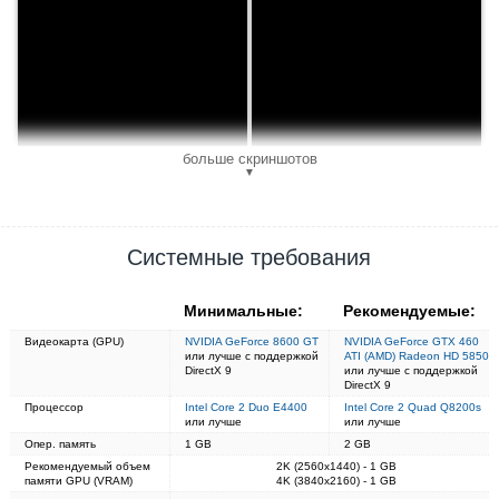
больше скриншотов
▼
Системные требования
Минимальные:
Рекомендуемые:
Видеокарта (GPU)
NVIDIA GeForce 8600 GT
NVIDIA GeForce GTX 460
или лучше с поддержкой
ATI (AMD) Radeon HD 5850
DirectX 9
или лучше с поддержкой
DirectX 9
Процессор
Intel Core 2 Duo E4400
Intel Core 2 Quad Q8200s
или лучше
или лучше
Опер. память
1 GB
2 GB
Рекомендуемый объем
2K (2560x1440) - 1 GB
памяти GPU (VRAM)
4K (3840x2160) - 1 GB