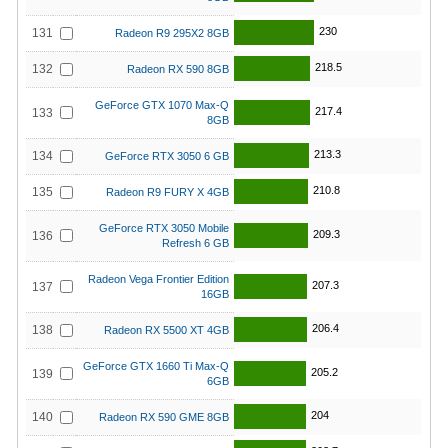
230
131
Radeon R9 295X2 8GB
218.5
132
Radeon RX 590 8GB
GeForce GTX 1070 Max-Q
217.4
133
8GB
213.3
134
GeForce RTX 3050 6 GB
210.8
135
Radeon R9 FURY X 4GB
GeForce RTX 3050 Mobile
209.3
136
Refresh 6 GB
Radeon Vega Frontier Edition
207.3
137
16GB
206.4
138
Radeon RX 5500 XT 4GB
GeForce GTX 1660 Ti Max-Q
205.2
139
6GB
204
140
Radeon RX 590 GME 8GB