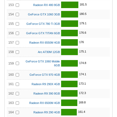
181.5
153
Radeon RX 480 8GB
180.5
154
GeForce GTX 1060 3GB
179.1
155
GeForce GTX 780 Ti 3GB
176.6
156
GeForce GTX TITAN 6GB
176
157
Radeon RX 6550M 4GB
175.1
158
Arc A730M 12GB
GeForce GTX 1060 Mobile
174.8
159
6GB
174.1
160
GeForce GTX 970 4GB
173.1
161
Radeon R9 290X 4GB
172.3
162
Radeon R9 390 8GB
169.8
163
Radeon RX 6500M 4GB
161.4
164
Radeon R9 290 4GB