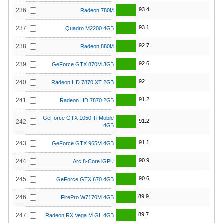
93.4
236
Radeon 780M
93.1
237
Quadro M2200 4GB
92.7
238
Radeon 880M
92.6
239
GeForce GTX 870M 3GB
92
240
Radeon HD 7870 XT 2GB
91.2
241
Radeon HD 7870 2GB
GeForce GTX 1050 Ti Mobile
91.2
242
4GB
91.1
243
GeForce GTX 965M 4GB
90.9
244
Arc 8-Core iGPU
90.6
245
GeForce GTX 670 4GB
89.9
246
FirePro W7170M 4GB
89.7
247
Radeon RX Vega M GL 4GB