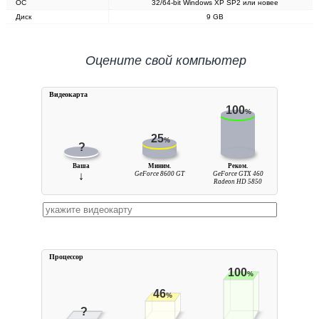
ОС
32/64-bit Windows XP SP2 или новее
Диск
9 GB
Оцените свой компьютер
Видеокарта
100
%
25
%
?
Ваша
Миним.
Реком.
↓
GeForce 8600 GT
GeForce GTX 460
Radeon HD 5850
Процессор
100
%
46
%
?