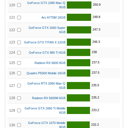
GeForce GTX 1080 Max-Q
250.9
120
8GB
248.8
121
Arc A770M 16GB
GeForce GTX 1660 Super
247.3
122
6GB
246.3
123
GeForce GTX TITAN X 12GB
238
124
GeForce GTX 980 Ti 6GB
237.5
125
Radeon RX 6600 8GB
237.5
126
Quadro P5000 Mobile 16GB
GeForce RTX 2060 Max-Q
235.5
127
6GB
235.2
128
Radeon RX 5600M 6GB
GeForce GTX 1660 Ti Mobile
233.2
129
6GB
GeForce GTX 1070 Mobile
232.2
130
8GB