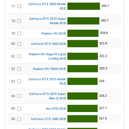
GeForce RTX 3080 Mobile
344.7
77
8GB
GeForce RTX 2070 Super
340.7
78
Mobile 8GB
329.8
79
Radeon VII 16GB
321.8
80
GeForce RTX 3060 8GB
Radeon RX Vega 64 Liquid
321.2
81
Cooling 8GB
320.3
82
Radeon RX 7600S 8GB
GeForce RTX 3070 Mobile
319
83
8GB
GeForce RTX 2070 Super
318.2
84
Max-Q 8GB
317.7
85
Arc A750 8GB
317.6
86
GeForce GTX 1080 8GB