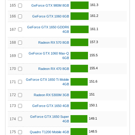
161.3
165
GeForce GTX 980M 8GB
161.2
166
GeForce GTX 1060 6GB
GeForce GTX 1650 GDDR6
161.1
167
4GB
157.3
168
Radeon RX 570 8GB
GeForce GTX 1060 Max-Q
155.5
169
6GB
155.4
170
Radeon RX 470 8GB
GeForce GTX 1650 Ti Mobile
151.6
171
4GB
151
172
Radeon RX 5300M 3GB
150.1
173
GeForce GTX 1650 4GB
GeForce GTX 1650 Super
149.1
174
4GB
148.5
175
Quadro T1200 Mobile 4GB