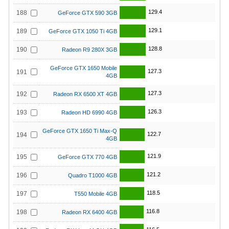
129.4
188
GeForce GTX 590 3GB
129.1
189
GeForce GTX 1050 Ti 4GB
128.8
190
Radeon R9 280X 3GB
GeForce GTX 1650 Mobile
127.3
191
4GB
127.3
192
Radeon RX 6500 XT 4GB
126.3
193
Radeon HD 6990 4GB
GeForce GTX 1650 Ti Max-Q
122.7
194
4GB
121.9
195
GeForce GTX 770 4GB
121.2
196
Quadro T1000 4GB
118.5
197
T550 Mobile 4GB
116.8
198
Radeon RX 6400 4GB