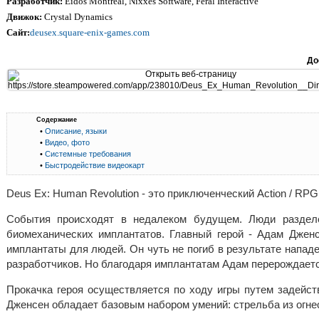
Разработчик:
Eidos Montreal, Nixxes Software, Feral Interactive
Движок:
Crystal Dynamics
Сайт:
deusex.square-enix-games.com
До
Содержание
•
Описание, языки
•
Видео, фото
•
Системные требования
•
Быстродействие видеокарт
Deus Ex: Human Revolution - это приключенческий Action / RPG,
События происходят в недалеком будущем. Люди разделе
биомеханических имплантатов. Главный герой - Адам Джен
имплантаты для людей. Он чуть не погиб в результате напад
разработчиков. Но благодаря имплантатам Адам перерождаетс
Прокачка героя осуществляется по ходу игры путем задейст
Дженсен обладает базовым набором умений: стрельба из огне