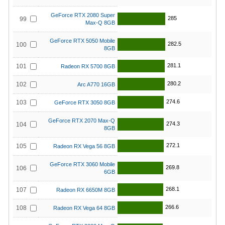
GeForce RTX 2080 Super
285
99
Max-Q 8GB
GeForce RTX 5050 Mobile
282.5
100
8GB
281.1
101
Radeon RX 5700 8GB
280.2
102
Arc A770 16GB
274.6
103
GeForce RTX 3050 8GB
GeForce RTX 2070 Max-Q
274.3
104
8GB
272.1
105
Radeon RX Vega 56 8GB
GeForce RTX 3060 Mobile
269.8
106
6GB
268.1
107
Radeon RX 6650M 8GB
266.6
108
Radeon RX Vega 64 8GB