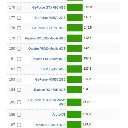
145.9
176
GeForce GTX 690 4GB
145.1
177
GeForce MX570 2GB
143.5
178
GeForce GTX 780 3GB
142.3
179
Radeon RX 5500 Mobile 4GB
142.3
180
Quadro P3000 Mobile 6GB
137.9
181
Radeon Pro 5500M 8GB
137.3
182
T600 Laptop 4GB
134.2
183
GeForce MX550 2GB
134
184
Radeon RX 470D 4GB
GeForce RTX 2050 Mobile
131.4
185
4GB
130.8
186
Arc 140T
129.8
187
Radeon R9 380X 4GB