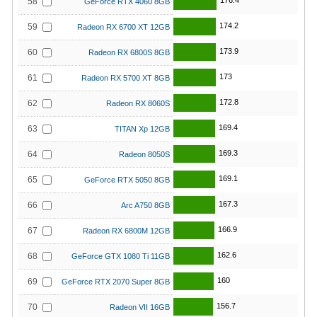
176.4
58
GeForce RTX 4060 8GB
174.2
59
Radeon RX 6700 XT 12GB
173.9
60
Radeon RX 6800S 8GB
173
61
Radeon RX 5700 XT 8GB
172.8
62
Radeon RX 8060S
169.4
63
TITAN Xp 12GB
169.3
64
Radeon 8050S
169.1
65
GeForce RTX 5050 8GB
167.3
66
Arc A750 8GB
166.9
67
Radeon RX 6800M 12GB
162.6
68
GeForce GTX 1080 Ti 11GB
160
69
GeForce RTX 2070 Super 8GB
156.7
70
Radeon VII 16GB