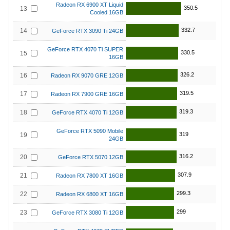
Radeon RX 6900 XT Liquid
350.5
13
Cooled 16GB
332.7
14
GeForce RTX 3090 Ti 24GB
GeForce RTX 4070 Ti SUPER
330.5
15
16GB
326.2
16
Radeon RX 9070 GRE 12GB
319.5
17
Radeon RX 7900 GRE 16GB
319.3
18
GeForce RTX 4070 Ti 12GB
GeForce RTX 5090 Mobile
319
19
24GB
316.2
20
GeForce RTX 5070 12GB
307.9
21
Radeon RX 7800 XT 16GB
299.3
22
Radeon RX 6800 XT 16GB
299
23
GeForce RTX 3080 Ti 12GB