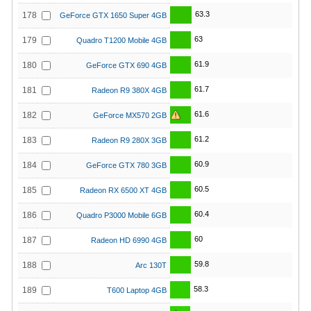
63.3
178
GeForce GTX 1650 Super 4GB
63
179
Quadro T1200 Mobile 4GB
61.9
180
GeForce GTX 690 4GB
61.7
181
Radeon R9 380X 4GB
61.6
182
GeForce MX570 2GB
61.2
183
Radeon R9 280X 3GB
60.9
184
GeForce GTX 780 3GB
60.5
185
Radeon RX 6500 XT 4GB
60.4
186
Quadro P3000 Mobile 6GB
60
187
Radeon HD 6990 4GB
59.8
188
Arc 130T
58.3
189
T600 Laptop 4GB