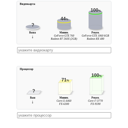
Видеокарта
100
%
44
%
?
Ваша
Миним.
Реком.
↓
GeForce GTX 760
GeForce GTX 1060 6GB
Radeon R7 260X (2GB)
Radeon RX 480
Процессор
100
%
71
%
?
Ваш
Миним.
Реком.
↓
Core i5-4460
Core i7-3770
FX-6300
FX-9590