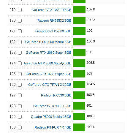
109.8
119
GeForce GTX 1070 Ti 8GB
109.2
120
Radeon R9 295X2 8GB
109
121
GeForce RTX 2060 6GB
108.9
122
GeForce RTX 2060 Mobile 6GB
108
123
GeForce RTX 2060 Super 8GB
106.5
124
GeForce GTX 1080 Max-Q 8GB
105
125
GeForce GTX 1660 Super 6GB
104.5
126
GeForce GTX TITAN X 12GB
103.8
127
Radeon RX 590 8GB
101
128
GeForce GTX 980 Ti 6GB
100.8
129
Quadro P5000 Mobile 16GB
100.1
130
Radeon R9 FURY X 4GB