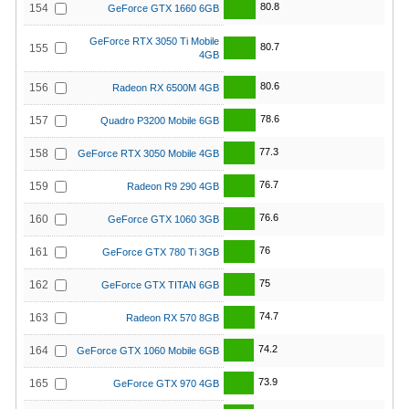
80.8
154
GeForce GTX 1660 6GB
GeForce RTX 3050 Ti Mobile
80.7
155
4GB
80.6
156
Radeon RX 6500M 4GB
78.6
157
Quadro P3200 Mobile 6GB
77.3
158
GeForce RTX 3050 Mobile 4GB
76.7
159
Radeon R9 290 4GB
76.6
160
GeForce GTX 1060 3GB
76
161
GeForce GTX 780 Ti 3GB
75
162
GeForce GTX TITAN 6GB
74.7
163
Radeon RX 570 8GB
74.2
164
GeForce GTX 1060 Mobile 6GB
73.9
165
GeForce GTX 970 4GB