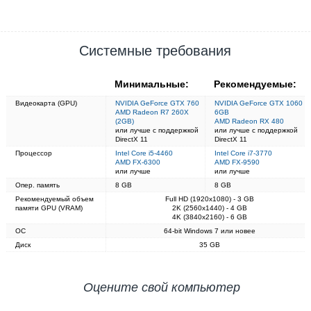
Системные требования
Минимальные:
Рекомендуемые:
Видеокарта (GPU)
NVIDIA GeForce GTX 760
NVIDIA GeForce GTX 1060
AMD Radeon R7 260X
6GB
(2GB)
AMD Radeon RX 480
или лучше с поддержкой
или лучше с поддержкой
DirectX 11
DirectX 11
Процессор
Intel Core i5-4460
Intel Core i7-3770
AMD FX-6300
AMD FX-9590
или лучше
или лучше
Опер. память
8 GB
8 GB
Рекомендуемый объем
Full HD (1920x1080) - 3 GB
памяти GPU (VRAM)
2K (2560x1440) - 4 GB
4K (3840x2160) - 6 GB
ОС
64-bit Windows 7 или новее
Диск
35 GB
Оцените свой компьютер