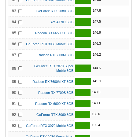
82
GeForce RTX 5070 Mobile 8GB
147.8
83
GeForce RTX 2080 8GB
147.5
84
Arc A770 16GB
146.9
85
Radeon RX 6650 XT 8GB
146.3
86
GeForce RTX 3080 Mobile 8GB
146.2
87
Radeon RX 6600M 8GB
GeForce RTX 2070 Super
144.6
88
Mobile 8GB
141.9
89
Radeon RX 7600M XT 8GB
140.3
90
Radeon RX 7700S 8GB
140.1
91
Radeon RX 6600 XT 8GB
136.6
92
GeForce RTX 3060 8GB
135.4
93
GeForce RTX 3070 Mobile 8GB
GeForce RTX 2070 Super Max-