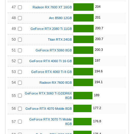
204
47
Radeon RX 7600 XT 16GB
201
48
Arc B580 12GB
200.7
49
GeForce RTX 2080 Ti 11GB
200.7
50
Titan RTX 24GB
200.3
51
GeForce RTX 5060 8GB
197
52
GeForce RTX 4060 Ti 16 GB
194.6
53
GeForce RTX 4060 Ti 8 GB
194.1
54
Radeon RX 7600 8GB
GeForce RTX 3060 Ti GDDR6X
189
55
8GB
177.2
56
GeForce RTX 4070 Mobile 8GB
GeForce RTX 3070 Ti Mobile
176.8
57
8GB