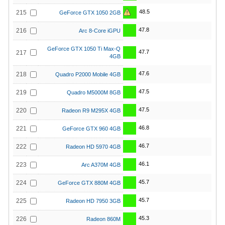
48.5
215
GeForce GTX 1050 2GB
47.8
216
Arc 8-Core iGPU
GeForce GTX 1050 Ti Max-Q
47.7
217
4GB
47.6
218
Quadro P2000 Mobile 4GB
47.5
219
Quadro M5000M 8GB
47.5
220
Radeon R9 M295X 4GB
46.8
221
GeForce GTX 960 4GB
46.7
222
Radeon HD 5970 4GB
46.1
223
Arc A370M 4GB
45.7
224
GeForce GTX 880M 4GB
45.7
225
Radeon HD 7950 3GB
45.3
226
Radeon 860M