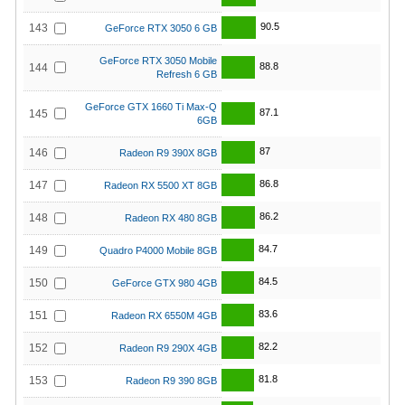
90.5
143
GeForce RTX 3050 6 GB
GeForce RTX 3050 Mobile
88.8
144
Refresh 6 GB
GeForce GTX 1660 Ti Max-Q
87.1
145
6GB
87
146
Radeon R9 390X 8GB
86.8
147
Radeon RX 5500 XT 8GB
86.2
148
Radeon RX 480 8GB
84.7
149
Quadro P4000 Mobile 8GB
84.5
150
GeForce GTX 980 4GB
83.6
151
Radeon RX 6550M 4GB
82.2
152
Radeon R9 290X 4GB
81.8
153
Radeon R9 390 8GB