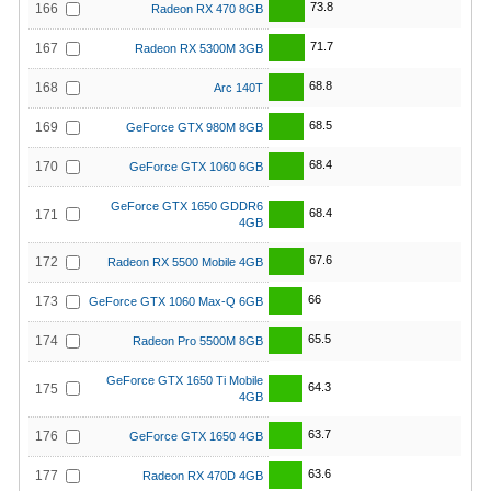
73.8
166
Radeon RX 470 8GB
71.7
167
Radeon RX 5300M 3GB
68.8
168
Arc 140T
68.5
169
GeForce GTX 980M 8GB
68.4
170
GeForce GTX 1060 6GB
GeForce GTX 1650 GDDR6
68.4
171
4GB
67.6
172
Radeon RX 5500 Mobile 4GB
66
173
GeForce GTX 1060 Max-Q 6GB
65.5
174
Radeon Pro 5500M 8GB
GeForce GTX 1650 Ti Mobile
64.3
175
4GB
63.7
176
GeForce GTX 1650 4GB
63.6
177
Radeon RX 470D 4GB