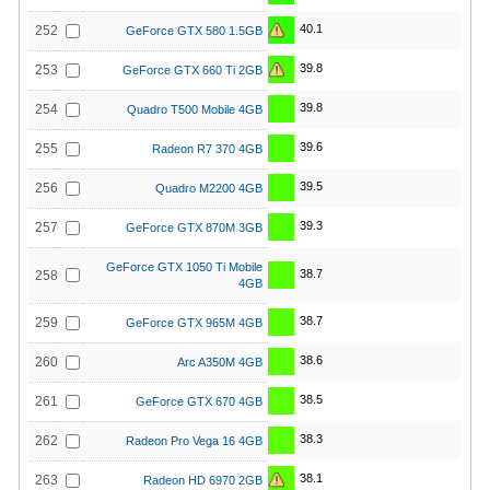
40.1
252
GeForce GTX 580 1.5GB
39.8
253
GeForce GTX 660 Ti 2GB
39.8
254
Quadro T500 Mobile 4GB
39.6
255
Radeon R7 370 4GB
39.5
256
Quadro M2200 4GB
39.3
257
GeForce GTX 870M 3GB
GeForce GTX 1050 Ti Mobile
38.7
258
4GB
38.7
259
GeForce GTX 965M 4GB
38.6
260
Arc A350M 4GB
38.5
261
GeForce GTX 670 4GB
38.3
262
Radeon Pro Vega 16 4GB
38.1
263
Radeon HD 6970 2GB