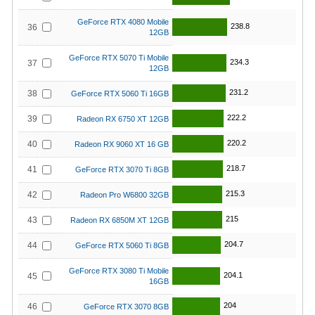
GeForce RTX 4080 Mobile
238.8
36
12GB
GeForce RTX 5070 Ti Mobile
234.3
37
12GB
231.2
38
GeForce RTX 5060 Ti 16GB
222.2
39
Radeon RX 6750 XT 12GB
220.2
40
Radeon RX 9060 XT 16 GB
218.7
41
GeForce RTX 3070 Ti 8GB
215.3
42
Radeon Pro W6800 32GB
215
43
Radeon RX 6850M XT 12GB
204.7
44
GeForce RTX 5060 Ti 8GB
GeForce RTX 3080 Ti Mobile
204.1
45
16GB
204
46
GeForce RTX 3070 8GB