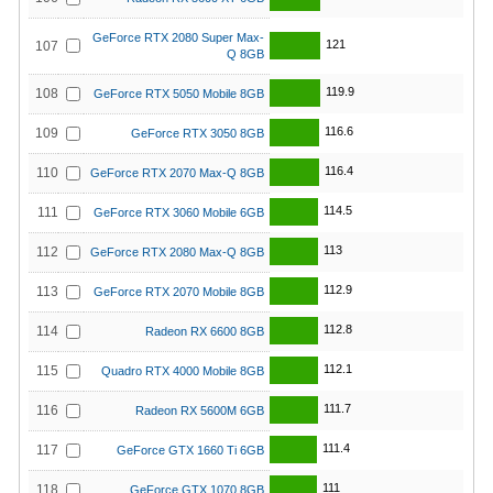
GeForce RTX 2080 Super Max-
121
107
Q 8GB
119.9
108
GeForce RTX 5050 Mobile 8GB
116.6
109
GeForce RTX 3050 8GB
116.4
110
GeForce RTX 2070 Max-Q 8GB
114.5
111
GeForce RTX 3060 Mobile 6GB
113
112
GeForce RTX 2080 Max-Q 8GB
112.9
113
GeForce RTX 2070 Mobile 8GB
112.8
114
Radeon RX 6600 8GB
112.1
115
Quadro RTX 4000 Mobile 8GB
111.7
116
Radeon RX 5600M 6GB
111.4
117
GeForce GTX 1660 Ti 6GB
111
118
GeForce GTX 1070 8GB