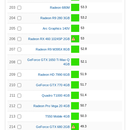
53.3
203
Radeon 680M
53.2
204
Radeon R9 280 3GB
53
205
Arc Graphics 140V
53
206
Radeon RX 460 1024SP 2GB
52.8
207
Radeon R9 M395X 8GB
GeForce GTX 1650 Ti Max-Q
52.1
208
4GB
51.9
209
Radeon HD 7990 6GB
51.7
210
GeForce GTX 770 4GB
51.4
211
Quadro T1000 4GB
50.7
212
Radeon Pro Vega 20 4GB
50.3
213
T550 Mobile 4GB
49.3
214
GeForce GTX 680 2GB