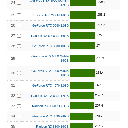
GeForce RTX 4070 SUPER
290.2
24
12GB
286.1
25
Radeon RX 7900M 16GB
282.2
26
GeForce RTX 3080 12GB
275.3
27
Radeon RX 6900 XT 16GB
274
28
GeForce RTX 3080 10GB
GeForce RTX 5080 Mobile
269.9
29
16GB
GeForce RTX 4090 Mobile
268.4
30
16GB
262
31
GeForce RTX 4070 12GB
257.7
32
Radeon RX 7700 XT 12GB
257.4
33
Radeon RX 9060 XT 8 GB
255.7
34
GeForce RTX 3090 24GB
252.6
35
Radeon RX 6800 16GB