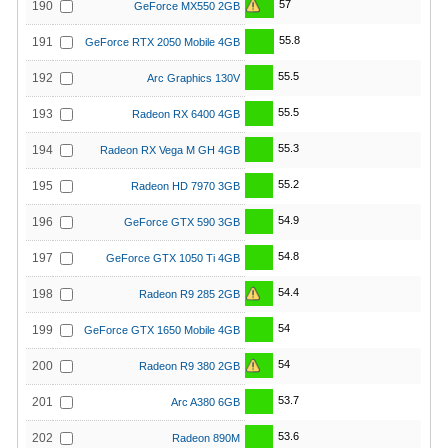
57
190
GeForce MX550 2GB
55.8
191
GeForce RTX 2050 Mobile 4GB
55.5
192
Arc Graphics 130V
55.5
193
Radeon RX 6400 4GB
55.3
194
Radeon RX Vega M GH 4GB
55.2
195
Radeon HD 7970 3GB
54.9
196
GeForce GTX 590 3GB
54.8
197
GeForce GTX 1050 Ti 4GB
54.4
198
Radeon R9 285 2GB
54
199
GeForce GTX 1650 Mobile 4GB
54
200
Radeon R9 380 2GB
53.7
201
Arc A380 6GB
53.6
202
Radeon 890M