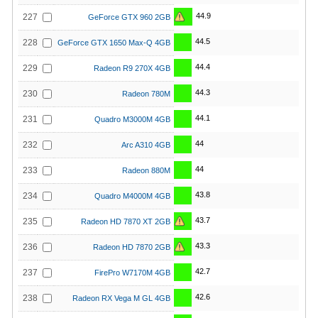
44.9
227
GeForce GTX 960 2GB
44.5
228
GeForce GTX 1650 Max-Q 4GB
44.4
229
Radeon R9 270X 4GB
44.3
230
Radeon 780M
44.1
231
Quadro M3000M 4GB
44
232
Arc A310 4GB
44
233
Radeon 880M
43.8
234
Quadro M4000M 4GB
43.7
235
Radeon HD 7870 XT 2GB
43.3
236
Radeon HD 7870 2GB
42.7
237
FirePro W7170M 4GB
42.6
238
Radeon RX Vega M GL 4GB