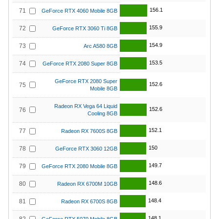
156.1
71
GeForce RTX 4060 Mobile 8GB
155.9
72
GeForce RTX 3060 Ti 8GB
154.9
73
Arc A580 8GB
153.5
74
GeForce RTX 2080 Super 8GB
GeForce RTX 2080 Super
152.6
75
Mobile 8GB
Radeon RX Vega 64 Liquid
152.6
76
Cooling 8GB
152.1
77
Radeon RX 7600S 8GB
150
78
GeForce RTX 3060 12GB
149.7
79
GeForce RTX 2080 Mobile 8GB
148.6
80
Radeon RX 6700M 10GB
148.4
81
Radeon RX 6700S 8GB
148.1