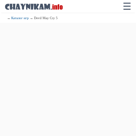
☰
→
Каталог игр
→ Devil May Cry 5