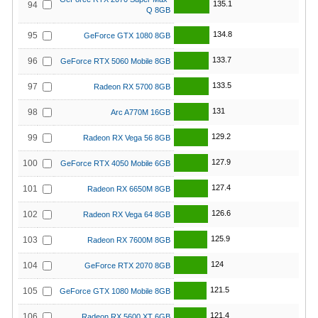
135.1
94
Q 8GB
134.8
95
GeForce GTX 1080 8GB
133.7
96
GeForce RTX 5060 Mobile 8GB
133.5
97
Radeon RX 5700 8GB
131
98
Arc A770M 16GB
129.2
99
Radeon RX Vega 56 8GB
127.9
100
GeForce RTX 4050 Mobile 6GB
127.4
101
Radeon RX 6650M 8GB
126.6
102
Radeon RX Vega 64 8GB
125.9
103
Radeon RX 7600M 8GB
124
104
GeForce RTX 2070 8GB
121.5
105
GeForce GTX 1080 Mobile 8GB
121.4
106
Radeon RX 5600 XT 6GB