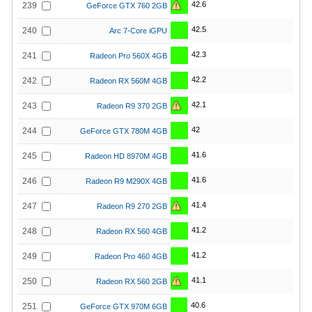
42.6
239
GeForce GTX 760 2GB
42.5
240
Arc 7-Core iGPU
42.3
241
Radeon Pro 560X 4GB
42.2
242
Radeon RX 560M 4GB
42.1
243
Radeon R9 370 2GB
42
244
GeForce GTX 780M 4GB
41.6
245
Radeon HD 8970M 4GB
41.6
246
Radeon R9 M290X 4GB
41.4
247
Radeon R9 270 2GB
41.2
248
Radeon RX 560 4GB
41.2
249
Radeon Pro 460 4GB
41.1
250
Radeon RX 560 2GB
40.6
251
GeForce GTX 970M 6GB