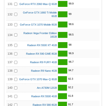
99.9
131
GeForce RTX 2060 Max-Q 6GB
GeForce GTX 1660 Ti Mobile
99
132
6GB
98.6
133
GeForce GTX 1070 Mobile 8GB
Radeon Vega Frontier Edition
98.5
134
16GB
98
135
Radeon RX 5500 XT 4GB
96.9
136
Radeon RX 590 GME 8GB
96.7
137
Radeon R9 FURY 4GB
94.7
138
Radeon R9 Nano 4GB
92.3
139
GeForce GTX 1070 Max-Q 8GB
92.2
140
Arc A730M 12GB
91.8
141
Radeon RX 5500 4GB
91.7
142
Radeon RX 580 8GB