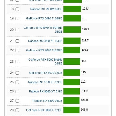
124.4
18
Radeon RX 7900M 16GB
121
19
GeForce RTX 3090 Ti 24GB
GeForce RTX 4070 Ti SUPER
120.2
20
16GB
119.7
21
Radeon RX 6900 XT 16GB
116.1
22
GeForce RTX 4070 Ti 12GB
GeForce RTX 5090 Mobile
116
23
24GB
115
24
GeForce RTX 5070 12GB
112
25
Radeon RX 7700 XT 12GB
111.9
26
Radeon RX 9060 XT 8 GB
109.8
27
Radeon RX 6800 16GB
108.8
28
GeForce RTX 3080 Ti 12GB