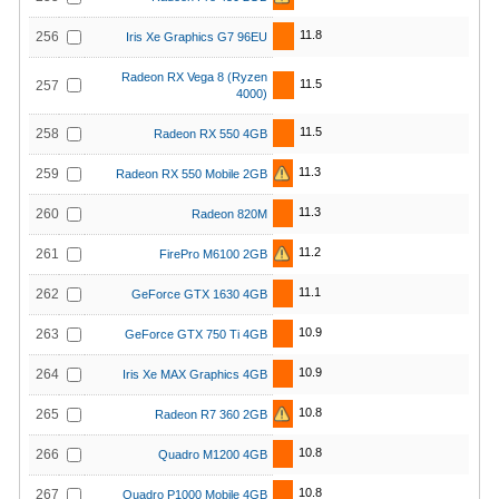
11.8
256
Iris Xe Graphics G7 96EU
Radeon RX Vega 8 (Ryzen
11.5
257
4000)
11.5
258
Radeon RX 550 4GB
11.3
259
Radeon RX 550 Mobile 2GB
11.3
260
Radeon 820M
11.2
261
FirePro M6100 2GB
11.1
262
GeForce GTX 1630 4GB
10.9
263
GeForce GTX 750 Ti 4GB
10.9
264
Iris Xe MAX Graphics 4GB
10.8
265
Radeon R7 360 2GB
10.8
266
Quadro M1200 4GB
10.8
267
Quadro P1000 Mobile 4GB