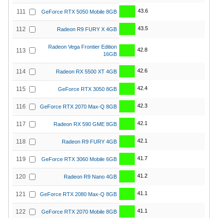
43.6
111
GeForce RTX 5050 Mobile 8GB
43.5
112
Radeon R9 FURY X 4GB
Radeon Vega Frontier Edition
42.8
113
16GB
42.6
114
Radeon RX 5500 XT 4GB
42.4
115
GeForce RTX 3050 8GB
42.3
116
GeForce RTX 2070 Max-Q 8GB
42.1
117
Radeon RX 590 GME 8GB
42.1
118
Radeon R9 FURY 4GB
41.7
119
GeForce RTX 3060 Mobile 6GB
41.2
120
Radeon R9 Nano 4GB
41.1
121
GeForce RTX 2080 Max-Q 8GB
41.1
122
GeForce RTX 2070 Mobile 8GB