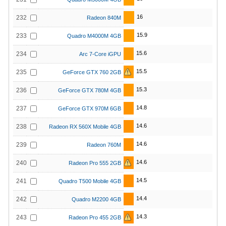
16
232
Radeon 840M
15.9
233
Quadro M4000M 4GB
15.6
234
Arc 7-Core iGPU
15.5
235
GeForce GTX 760 2GB
15.3
236
GeForce GTX 780M 4GB
14.8
237
GeForce GTX 970M 6GB
14.6
238
Radeon RX 560X Mobile 4GB
14.6
239
Radeon 760M
14.6
240
Radeon Pro 555 2GB
14.5
241
Quadro T500 Mobile 4GB
14.4
242
Quadro M2200 4GB
14.3
243
Radeon Pro 455 2GB