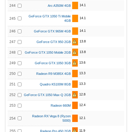
14.1
244
Arc A350M 4GB
GeForce GTX 1050 Ti Mobile
14.1
245
4GB
14.1
246
GeForce GTX 965M 4GB
13.8
247
GeForce GTX 950 2GB
13.8
248
GeForce GTX 1050 Mobile 2GB
13.6
249
GeForce GTX 1050 3GB
13.3
250
Radeon R9 M385X 4GB
13.3
251
Quadro K5100M 8GB
12.8
252
GeForce GTX 1050 Max-Q 2GB
12.4
253
Radeon 660M
Radeon RX Vega 8 (Ryzen
12.1
254
5000)
11.9
255
Radeon Pro 450 2GB