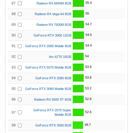
55.4
87
Radeon RX 6650M 8GB
55
88
Radeon RX Vega 64 8GB
54.7
89
Radeon RX 7600M 8GB
54.5
90
GeForce RTX 3060 12GB
54.4
91
GeForce RTX 2080 Mobile 8GB
54
92
Arc A770 16GB
53.9
93
GeForce RTX 5070 Mobile 8GB
53.8
94
GeForce RTX 2080 8GB
53.2
95
GeForce RTX 3080 Mobile 8GB
52.8
96
Radeon RX 5600 XT 6GB
GeForce RTX 2070 Super
52.6
97
Mobile 8GB
49.7
98
GeForce RTX 3060 8GB