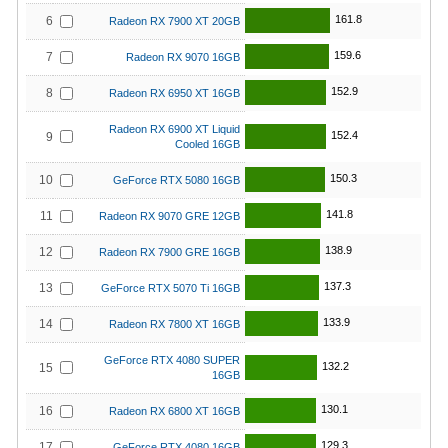
161.8
6
Radeon RX 7900 XT 20GB
159.6
7
Radeon RX 9070 16GB
152.9
8
Radeon RX 6950 XT 16GB
Radeon RX 6900 XT Liquid
152.4
9
Cooled 16GB
150.3
10
GeForce RTX 5080 16GB
141.8
11
Radeon RX 9070 GRE 12GB
138.9
12
Radeon RX 7900 GRE 16GB
137.3
13
GeForce RTX 5070 Ti 16GB
133.9
14
Radeon RX 7800 XT 16GB
GeForce RTX 4080 SUPER
132.2
15
16GB
130.1
16
Radeon RX 6800 XT 16GB
129.3
17
GeForce RTX 4080 16GB