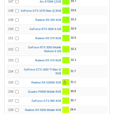
33.7
147
Arc A730M 12GB
33.6
148
GeForce GTX 1070 Max-Q 8GB
33.3
149
Radeon R9 290 4GB
32.9
150
GeForce RTX 3050 6 GB
32.5
151
Radeon RX 570 8GB
GeForce RTX 3050 Mobile
32.3
152
Refresh 6 GB
32.1
153
Radeon RX 470 8GB
GeForce GTX 1660 Ti Max-Q
31.7
154
6GB
31.2
155
Radeon RX 5300M 3GB
30.8
156
Quadro P4000 Mobile 8GB
30.7
157
GeForce GTX 980 4GB
29.4
158
Radeon RX 5500 Mobile 4GB