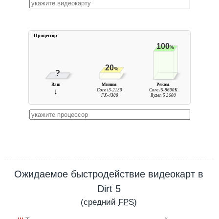
Процессор
100
%
20
%
?
Ваш
Миним.
Реком.
↓
Core i3-2130
Core i5-9600K
FX-4300
Ryzen 5 3600
Ожидаемое быстродействие видеокарт в
Dirt 5
(средний
FPS
)