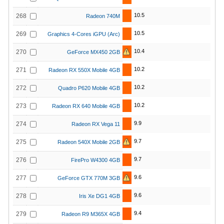
10.5
268
Radeon 740M
10.5
269
Graphics 4-Cores iGPU (Arc)
10.4
270
GeForce MX450 2GB
10.2
271
Radeon RX 550X Mobile 4GB
10.2
272
Quadro P620 Mobile 4GB
10.2
273
Radeon RX 640 Mobile 4GB
9.9
274
Radeon RX Vega 11
9.7
275
Radeon 540X Mobile 2GB
9.7
276
FirePro W4300 4GB
9.6
277
GeForce GTX 770M 3GB
9.6
278
Iris Xe DG1 4GB
9.4
279
Radeon R9 M365X 4GB