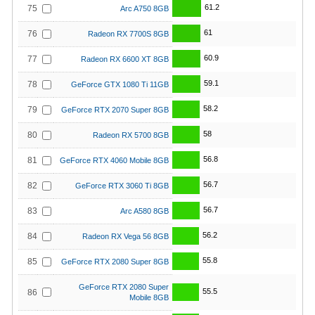
61.2
75
Arc A750 8GB
61
76
Radeon RX 7700S 8GB
60.9
77
Radeon RX 6600 XT 8GB
59.1
78
GeForce GTX 1080 Ti 11GB
58.2
79
GeForce RTX 2070 Super 8GB
58
80
Radeon RX 5700 8GB
56.8
81
GeForce RTX 4060 Mobile 8GB
56.7
82
GeForce RTX 3060 Ti 8GB
56.7
83
Arc A580 8GB
56.2
84
Radeon RX Vega 56 8GB
55.8
85
GeForce RTX 2080 Super 8GB
GeForce RTX 2080 Super
55.5
86
Mobile 8GB