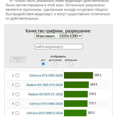
!!!
Только часть указанных ниже видеокарт действительно
была протестирована в этой игре. Остальные результаты
являются прогнозом, сделанным исходя из уровня общего
быстродействия видеокарт, и могут существенно отличаться
от действительных.
Качество графики, разрешение:
отображать:
сравнить
все
десктопные
мобильные
(
0
)
220.1
1
GeForce RTX 5090 32GB
184.5
2
Radeon RX 7900 XTX 24GB
176.2
3
Radeon RX 9070 XT 16GB
173.7
4
GeForce RTX 4090 24GB
163.1
5
GeForce RTX 4090 D 24GB