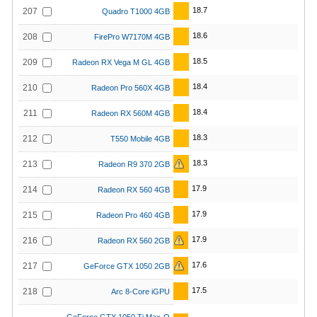
18.7
207
Quadro T1000 4GB
18.6
208
FirePro W7170M 4GB
18.5
209
Radeon RX Vega M GL 4GB
18.4
210
Radeon Pro 560X 4GB
18.4
211
Radeon RX 560M 4GB
18.3
212
T550 Mobile 4GB
18.3
213
Radeon R9 370 2GB
17.9
214
Radeon RX 560 4GB
17.9
215
Radeon Pro 460 4GB
17.9
216
Radeon RX 560 2GB
17.6
217
GeForce GTX 1050 2GB
17.5
218
Arc 8-Core iGPU