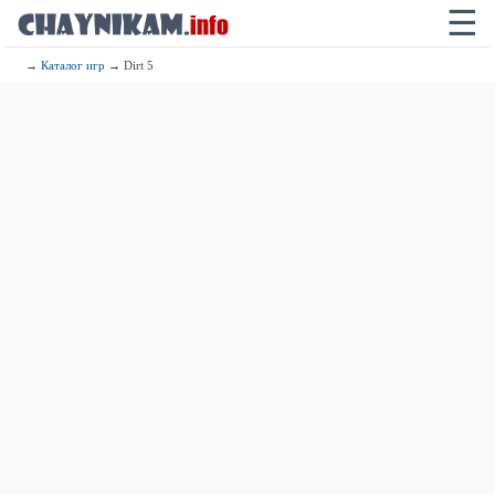
☰
→
Каталог игр
→ Dirt 5