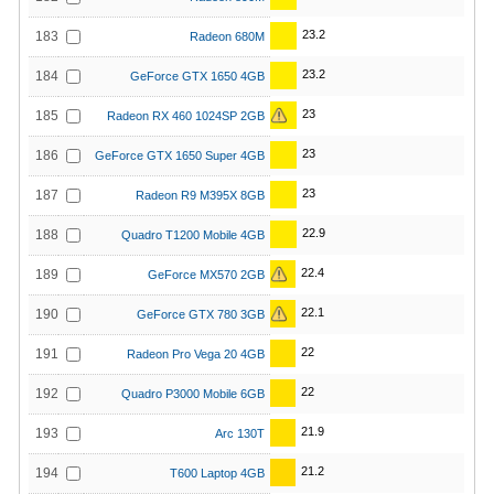
23.2
183
Radeon 680M
23.2
184
GeForce GTX 1650 4GB
23
185
Radeon RX 460 1024SP 2GB
23
186
GeForce GTX 1650 Super 4GB
23
187
Radeon R9 M395X 8GB
22.9
188
Quadro T1200 Mobile 4GB
22.4
189
GeForce MX570 2GB
22.1
190
GeForce GTX 780 3GB
22
191
Radeon Pro Vega 20 4GB
22
192
Quadro P3000 Mobile 6GB
21.9
193
Arc 130T
21.2
194
T600 Laptop 4GB