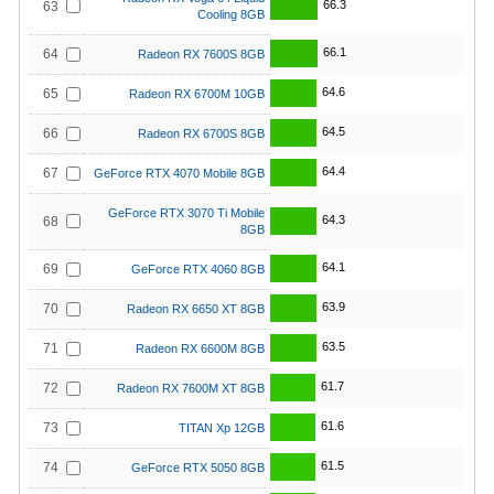
66.3
63
Cooling 8GB
66.1
64
Radeon RX 7600S 8GB
64.6
65
Radeon RX 6700M 10GB
64.5
66
Radeon RX 6700S 8GB
64.4
67
GeForce RTX 4070 Mobile 8GB
GeForce RTX 3070 Ti Mobile
64.3
68
8GB
64.1
69
GeForce RTX 4060 8GB
63.9
70
Radeon RX 6650 XT 8GB
63.5
71
Radeon RX 6600M 8GB
61.7
72
Radeon RX 7600M XT 8GB
61.6
73
TITAN Xp 12GB
61.5
74
GeForce RTX 5050 8GB