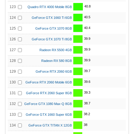
40.8
123
Quadro RTX 4000 Mobile 8GB
40.5
124
GeForce GTX 1660 Ti 6GB
40.4
125
GeForce GTX 1070 8GB
39.9
126
GeForce GTX 1070 Ti 8GB
39.9
127
Radeon RX 5500 4GB
39.9
128
Radeon RX 580 8GB
39.7
129
GeForce RTX 2060 6GB
39.6
130
GeForce RTX 2060 Mobile 6GB
39.3
131
GeForce RTX 2060 Super 8GB
38.7
132
GeForce GTX 1080 Max-Q 8GB
38.2
133
GeForce GTX 1660 Super 6GB
38
134
GeForce GTX TITAN X 12GB