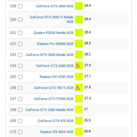
29.4
159
GeForce GTX 1660 6GB
GeForce RTX 3050 Ti Mobile
29.4
160
4GB
28.6
161
Quadro P3200 Mobile 6GB
28.5
162
Radeon Pro 5500M 8GB
28.1
163
GeForce RTX 3050 Mobile 4GB
27.9
164
GeForce GTX 1060 3GB
27.7
165
Radeon RX 470D 4GB
27.6
166
GeForce GTX 780 Ti 3GB
27.3
167
GeForce GTX TITAN 6GB
27
168
GeForce GTX 1060 Mobile 6GB
26.9
169
GeForce GTX 970 4GB
26.8
170
Radeon R9 380X 4GB