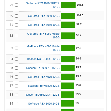
GeForce RTX 4070 SUPER
105.5
29
12GB
102.6
30
GeForce RTX 3080 12GB
99.7
31
GeForce RTX 3080 10GB
GeForce RTX 5080 Mobile
98.2
32
16GB
GeForce RTX 4090 Mobile
97.6
33
16GB
96.6
34
Radeon RX 6750 XT 12GB
95.7
35
Radeon RX 9060 XT 16 GB
95.3
36
GeForce RTX 4070 12GB
93.6
37
Radeon Pro W6800 32GB
93.5
38
Radeon RX 6850M XT 12GB
93
39
GeForce RTX 3090 24GB