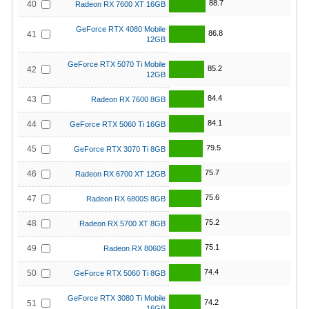
88.7
40
Radeon RX 7600 XT 16GB
GeForce RTX 4080 Mobile
86.8
41
12GB
GeForce RTX 5070 Ti Mobile
85.2
42
12GB
84.4
43
Radeon RX 7600 8GB
84.1
44
GeForce RTX 5060 Ti 16GB
79.5
45
GeForce RTX 3070 Ti 8GB
75.7
46
Radeon RX 6700 XT 12GB
75.6
47
Radeon RX 6800S 8GB
75.2
48
Radeon RX 5700 XT 8GB
75.1
49
Radeon RX 8060S
74.4
50
GeForce RTX 5060 Ti 8GB
GeForce RTX 3080 Ti Mobile
74.2
51
16GB