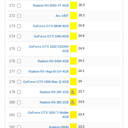
26.3
171
Radeon RX 6500 XT 4GB
25.2
172
Arc 140T
24.9
173
GeForce GTX 980M 8GB
24.9
174
GeForce GTX 1060 6GB
GeForce GTX 1650 GDDR6
24.9
175
4GB
24.1
176
Radeon RX 6400 4GB
24.1
177
Radeon RX Vega M GH 4GB
24
178
GeForce GTX 1060 Max-Q 6GB
23.7
179
Radeon R9 285 2GB
23.5
180
Radeon R9 380 2GB
GeForce GTX 1650 Ti Mobile
23.4
181
4GB
23.3
182
Radeon 890M