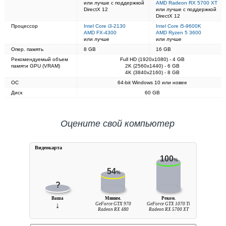
или лучше с поддержкой
AMD Radeon RX 5700 XT
DirectX 12
или лучше с поддержкой
DirectX 12
Процессор
Intel Core i3-2130
Intel Core i5-9600K
AMD FX-4300
AMD Ryzen 5 3600
или лучше
или лучше
Опер. память
8 GB
16 GB
Рекомендуемый объем
Full HD (1920x1080) - 4 GB
памяти GPU (VRAM)
2K (2560x1440) - 6 GB
4K (3840x2160) - 8 GB
ОС
64-bit Windows 10 или новее
Диск
60 GB
Оцените свой компьютер
Видеокарта
100
%
54
%
?
Ваша
Миним.
Реком.
↓
GeForce GTX 970
GeForce GTX 1070 Ti
Radeon RX 480
Radeon RX 5700 XT