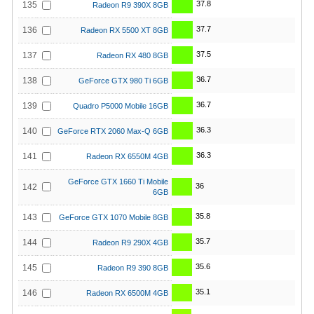
37.8
135
Radeon R9 390X 8GB
37.7
136
Radeon RX 5500 XT 8GB
37.5
137
Radeon RX 480 8GB
36.7
138
GeForce GTX 980 Ti 6GB
36.7
139
Quadro P5000 Mobile 16GB
36.3
140
GeForce RTX 2060 Max-Q 6GB
36.3
141
Radeon RX 6550M 4GB
GeForce GTX 1660 Ti Mobile
36
142
6GB
35.8
143
GeForce GTX 1070 Mobile 8GB
35.7
144
Radeon R9 290X 4GB
35.6
145
Radeon R9 390 8GB
35.1
146
Radeon RX 6500M 4GB