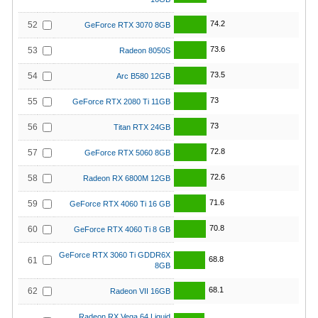
74.2
52
GeForce RTX 3070 8GB
73.6
53
Radeon 8050S
73.5
54
Arc B580 12GB
73
55
GeForce RTX 2080 Ti 11GB
73
56
Titan RTX 24GB
72.8
57
GeForce RTX 5060 8GB
72.6
58
Radeon RX 6800M 12GB
71.6
59
GeForce RTX 4060 Ti 16 GB
70.8
60
GeForce RTX 4060 Ti 8 GB
GeForce RTX 3060 Ti GDDR6X
68.8
61
8GB
68.1
62
Radeon VII 16GB
Radeon RX Vega 64 Liquid