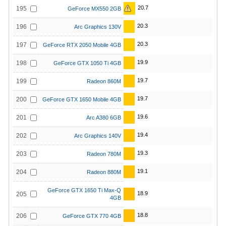
20.7
195
GeForce MX550 2GB
20.3
196
Arc Graphics 130V
20.3
197
GeForce RTX 2050 Mobile 4GB
19.9
198
GeForce GTX 1050 Ti 4GB
19.7
199
Radeon 860M
19.7
200
GeForce GTX 1650 Mobile 4GB
19.6
201
Arc A380 6GB
19.4
202
Arc Graphics 140V
19.3
203
Radeon 780M
19.1
204
Radeon 880M
GeForce GTX 1650 Ti Max-Q
18.9
205
4GB
18.8
206
GeForce GTX 770 4GB