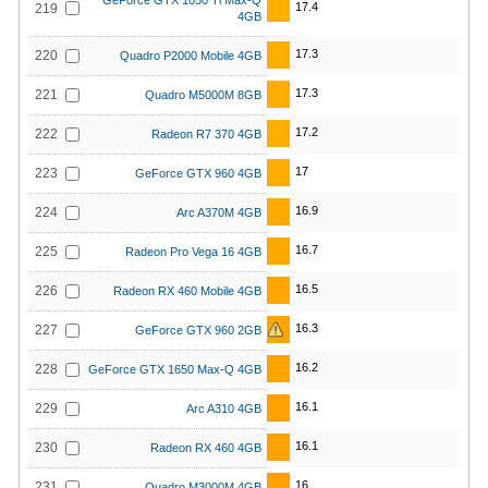
GeForce GTX 1050 Ti Max-Q
17.4
219
4GB
17.3
220
Quadro P2000 Mobile 4GB
17.3
221
Quadro M5000M 8GB
17.2
222
Radeon R7 370 4GB
17
223
GeForce GTX 960 4GB
16.9
224
Arc A370M 4GB
16.7
225
Radeon Pro Vega 16 4GB
16.5
226
Radeon RX 460 Mobile 4GB
16.3
227
GeForce GTX 960 2GB
16.2
228
GeForce GTX 1650 Max-Q 4GB
16.1
229
Arc A310 4GB
16.1
230
Radeon RX 460 4GB
16
231
Quadro M3000M 4GB