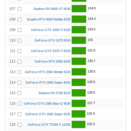
134.9
107
Radeon RX 6600 XT 8GB
134.4
108
Quadro RTX 4000 Mobile 8GB
133.5
109
GeForce GTX 1660 Ti 6GB
133
110
GeForce GTX 1070 8GB
131.6
111
GeForce GTX 1070 Ti 8GB
130.7
112
GeForce RTX 2060 6GB
130.5
113
GeForce RTX 2060 Mobile 6GB
129.5
114
GeForce RTX 2060 Super 8GB
128.5
115
Radeon RX 5700 8GB
127.7
116
GeForce GTX 1080 Max-Q 8GB
125.9
117
GeForce GTX 1660 Super 6GB
125.3
118
GeForce GTX TITAN X 12GB