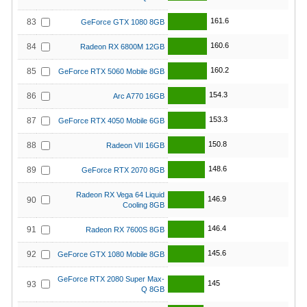
161.6
83
GeForce GTX 1080 8GB
160.6
84
Radeon RX 6800M 12GB
160.2
85
GeForce RTX 5060 Mobile 8GB
154.3
86
Arc A770 16GB
153.3
87
GeForce RTX 4050 Mobile 6GB
150.8
88
Radeon VII 16GB
148.6
89
GeForce RTX 2070 8GB
Radeon RX Vega 64 Liquid
146.9
90
Cooling 8GB
146.4
91
Radeon RX 7600S 8GB
145.6
92
GeForce GTX 1080 Mobile 8GB
GeForce RTX 2080 Super Max-
145
93
Q 8GB