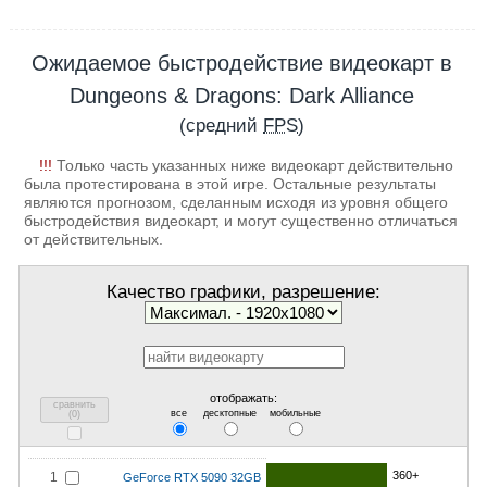
Ожидаемое быстродействие видеокарт в
Dungeons & Dragons: Dark Alliance
(средний
FPS
)
!!!
Только часть указанных ниже видеокарт действительно
была протестирована в этой игре. Остальные результаты
являются прогнозом, сделанным исходя из уровня общего
быстродействия видеокарт, и могут существенно отличаться
от действительных.
Качество графики, разрешение:
отображать:
сравнить
все
десктопные
мобильные
(
0
)
360+
1
GeForce RTX 5090 32GB