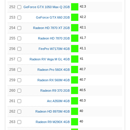
42.3
252
GeForce GTX 1050 Max-Q 2GB
42.2
253
GeForce GTX 660 2GB
42.1
254
Radeon HD 7870 XT 2GB
41.7
255
Radeon HD 7870 2GB
41.1
256
FirePro W7170M 4GB
41
257
Radeon RX Vega M GL 4GB
40.7
258
Radeon Pro 560X 4GB
40.7
259
Radeon RX 560M 4GB
40.5
260
Radeon R9 370 2GB
40.3
261
Arc A350M 4GB
40
262
Radeon HD 8970M 4GB
40
263
Radeon R9 M290X 4GB