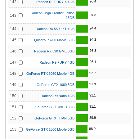
96.4
142
Radeon R9 FURY X 4GB
Radeon Vega Frontier Edition
94.8
143
16GB
94.4
144
Radeon RX 5500 XT 4GB
94.2
145
Quadro P3200 Mobile 6GB
93.3
146
Radeon RX 590 GME 8GB
93.1
147
Radeon R9 FURY 4GB
92.7
148
GeForce RTX 3050 Mobile 4GB
91.9
149
GeForce GTX 1060 3GB
91.1
150
Radeon R9 Nano 4GB
91.1
151
GeForce GTX 780 Ti 3GB
89.9
152
GeForce GTX TITAN 6GB
88.9
153
GeForce GTX 1060 Mobile 6GB