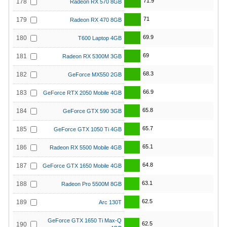
71.9
178
Radeon RX 570 8GB
71
179
Radeon RX 470 8GB
69.9
180
T600 Laptop 4GB
69
181
Radeon RX 5300M 3GB
68.3
182
GeForce MX550 2GB
66.9
183
GeForce RTX 2050 Mobile 4GB
65.8
184
GeForce GTX 590 3GB
65.7
185
GeForce GTX 1050 Ti 4GB
65.1
186
Radeon RX 5500 Mobile 4GB
64.8
187
GeForce GTX 1650 Mobile 4GB
63.1
188
Radeon Pro 5500M 8GB
62.5
189
Arc 130T
GeForce GTX 1650 Ti Max-Q
62.5
190