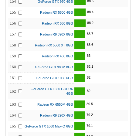
88.6
154
GeForce GTX 970 4GB
88.4
155
Radeon RX 5500 4GB
88.2
156
Radeon RX 580 8GB
83.7
157
Radeon R9 390X 8GB
83.6
158
Radeon RX 5500 XT 8GB
83
159
Radeon RX 480 8GB
82.1
160
GeForce GTX 980M 8GB
82
161
GeForce GTX 1060 6GB
GeForce GTX 1650 GDDR6
82
162
4GB
80.5
163
Radeon RX 6550M 4GB
79.2
164
Radeon R9 290X 4GB
79.1
165
GeForce GTX 1060 Max-Q 6GB