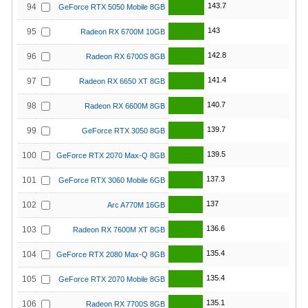
143.7
94
GeForce RTX 5050 Mobile 8GB
143
95
Radeon RX 6700M 10GB
142.8
96
Radeon RX 6700S 8GB
141.4
97
Radeon RX 6650 XT 8GB
140.7
98
Radeon RX 6600M 8GB
139.7
99
GeForce RTX 3050 8GB
139.5
100
GeForce RTX 2070 Max-Q 8GB
137.3
101
GeForce RTX 3060 Mobile 6GB
137
102
Arc A770M 16GB
136.6
103
Radeon RX 7600M XT 8GB
135.4
104
GeForce RTX 2080 Max-Q 8GB
135.4
105
GeForce RTX 2070 Mobile 8GB
135.1
106
Radeon RX 7700S 8GB