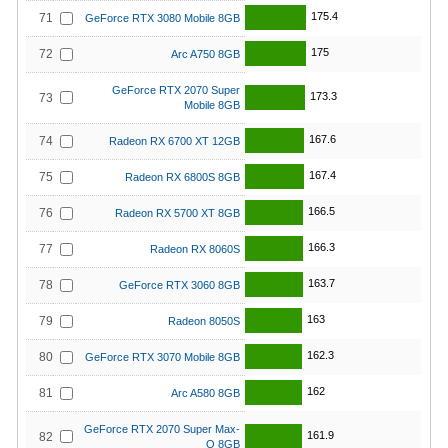
175.4
71
GeForce RTX 3080 Mobile 8GB
175
72
Arc A750 8GB
GeForce RTX 2070 Super
173.3
73
Mobile 8GB
167.6
74
Radeon RX 6700 XT 12GB
167.4
75
Radeon RX 6800S 8GB
166.5
76
Radeon RX 5700 XT 8GB
166.3
77
Radeon RX 8060S
163.7
78
GeForce RTX 3060 8GB
163
79
Radeon 8050S
162.3
80
GeForce RTX 3070 Mobile 8GB
162
81
Arc A580 8GB
GeForce RTX 2070 Super Max-
161.9
82
Q 8GB