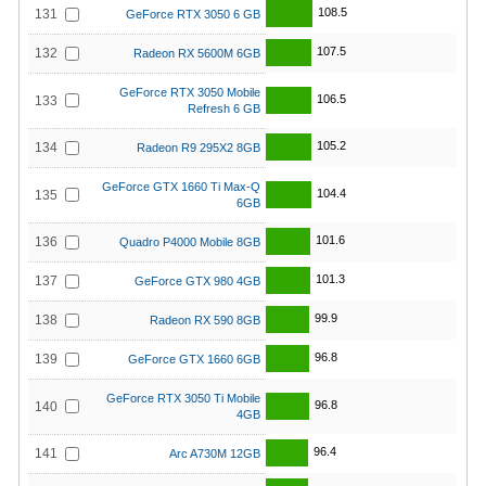
108.5
131
GeForce RTX 3050 6 GB
107.5
132
Radeon RX 5600M 6GB
GeForce RTX 3050 Mobile
106.5
133
Refresh 6 GB
105.2
134
Radeon R9 295X2 8GB
GeForce GTX 1660 Ti Max-Q
104.4
135
6GB
101.6
136
Quadro P4000 Mobile 8GB
101.3
137
GeForce GTX 980 4GB
99.9
138
Radeon RX 590 8GB
96.8
139
GeForce GTX 1660 6GB
GeForce RTX 3050 Ti Mobile
96.8
140
4GB
96.4
141
Arc A730M 12GB