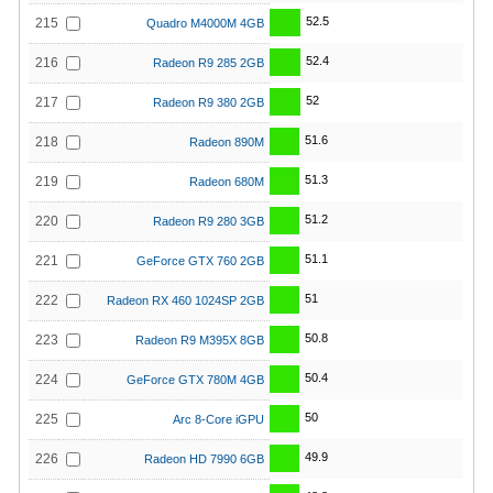
52.5
215
Quadro M4000M 4GB
52.4
216
Radeon R9 285 2GB
52
217
Radeon R9 380 2GB
51.6
218
Radeon 890M
51.3
219
Radeon 680M
51.2
220
Radeon R9 280 3GB
51.1
221
GeForce GTX 760 2GB
51
222
Radeon RX 460 1024SP 2GB
50.8
223
Radeon R9 M395X 8GB
50.4
224
GeForce GTX 780M 4GB
50
225
Arc 8-Core iGPU
49.9
226
Radeon HD 7990 6GB