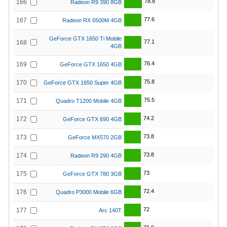
78.8
166
Radeon R9 390 8GB
77.6
167
Radeon RX 6500M 4GB
GeForce GTX 1650 Ti Mobile
77.1
168
4GB
76.4
169
GeForce GTX 1650 4GB
75.8
170
GeForce GTX 1650 Super 4GB
75.5
171
Quadro T1200 Mobile 4GB
74.2
172
GeForce GTX 690 4GB
73.8
173
GeForce MX570 2GB
73.8
174
Radeon R9 290 4GB
73
175
GeForce GTX 780 3GB
72.4
176
Quadro P3000 Mobile 6GB
72
177
Arc 140T