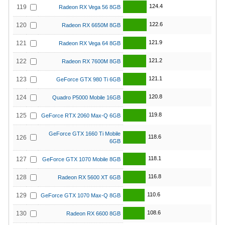
124.4
119
Radeon RX Vega 56 8GB
122.6
120
Radeon RX 6650M 8GB
121.9
121
Radeon RX Vega 64 8GB
121.2
122
Radeon RX 7600M 8GB
121.1
123
GeForce GTX 980 Ti 6GB
120.8
124
Quadro P5000 Mobile 16GB
119.8
125
GeForce RTX 2060 Max-Q 6GB
GeForce GTX 1660 Ti Mobile
118.6
126
6GB
118.1
127
GeForce GTX 1070 Mobile 8GB
116.8
128
Radeon RX 5600 XT 6GB
110.6
129
GeForce GTX 1070 Max-Q 8GB
108.6
130
Radeon RX 6600 8GB