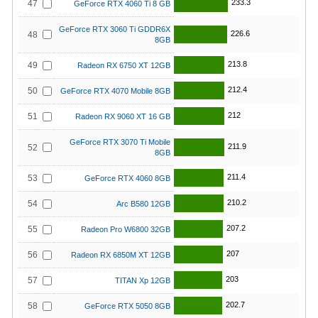
233.3
47
GeForce RTX 4060 Ti 8 GB
GeForce RTX 3060 Ti GDDR6X
226.6
48
8GB
213.8
49
Radeon RX 6750 XT 12GB
212.4
50
GeForce RTX 4070 Mobile 8GB
212
51
Radeon RX 9060 XT 16 GB
GeForce RTX 3070 Ti Mobile
211.9
52
8GB
211.4
53
GeForce RTX 4060 8GB
210.2
54
Arc B580 12GB
207.2
55
Radeon Pro W6800 32GB
207
56
Radeon RX 6850M XT 12GB
203
57
TITAN Xp 12GB
202.7
58
GeForce RTX 5050 8GB