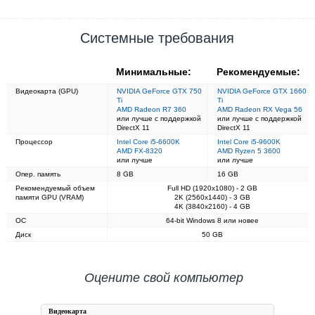
Системные требования
Минимальные:
Рекомендуемые:
Видеокарта (GPU)
NVIDIA GeForce GTX 750
NVIDIA GeForce GTX 1660
Ti
Ti
AMD Radeon R7 360
AMD Radeon RX Vega 56
или лучше с поддержкой
или лучше с поддержкой
DirectX 11
DirectX 11
Процессор
Intel Core i5-6600K
Intel Core i5-9600K
AMD FX-8320
AMD Ryzen 5 3600
или лучше
или лучше
Опер. память
8 GB
16 GB
Рекомендуемый объем
Full HD (1920x1080) - 2 GB
памяти GPU (VRAM)
2K (2560x1440) - 3 GB
4K (3840x2160) - 4 GB
ОС
64-bit Windows 8 или новее
Диск
50 GB
Оцените свой компьютер
Видеокарта