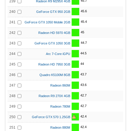
45.7
239
Radeon R9 M295X 4GB
45.6
240
GeForce GTX 950 2GB
45.4
241
GeForce GTX 1050 Mobile 2GB
45
242
Radeon HD 5970 4GB
44.7
243
GeForce GTX 1050 3GB
44.5
244
Arc 7-Core iGPU
44
245
Radeon HD 7950 3GB
43.7
246
Quadro K5100M 8GB
43.6
247
Radeon 860M
42.7
248
Radeon R9 270X 4GB
42.7
249
Radeon 780M
42.4
250
GeForce GTX 570 1.25GB
42.4
251
Radeon 880M