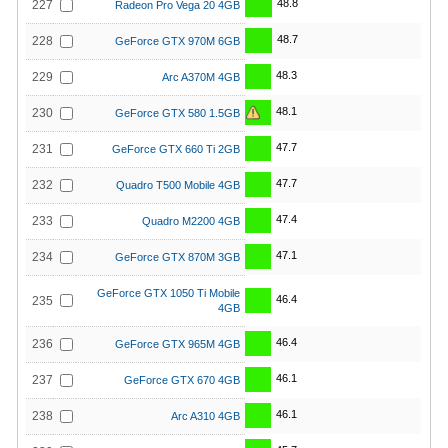
48.8
227
Radeon Pro Vega 20 4GB
48.7
228
GeForce GTX 970M 6GB
48.3
229
Arc A370M 4GB
48.1
230
GeForce GTX 580 1.5GB
47.7
231
GeForce GTX 660 Ti 2GB
47.7
232
Quadro T500 Mobile 4GB
47.4
233
Quadro M2200 4GB
47.1
234
GeForce GTX 870M 3GB
GeForce GTX 1050 Ti Mobile
46.4
235
4GB
46.4
236
GeForce GTX 965M 4GB
46.1
237
GeForce GTX 670 4GB
46.1
238
Arc A310 4GB