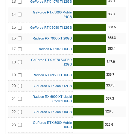
360+
13
GeForce RTX 4070 Ti 12GB
GeForce RTX 5090 Mobile
360+
14
24GB
358.5
15
GeForce RTX 3080 Ti 12GB
358.3
16
Radeon RX 7900 XT 20GB
353.4
17
Radeon RX 9070 16GB
GeForce RTX 4070 SUPER
347.9
18
12GB
338.7
19
Radeon RX 6950 XT 16GB
338.3
20
GeForce RTX 3080 12GB
Radeon RX 6900 XT Liquid
337.3
21
Cooled 16GB
328.5
22
GeForce RTX 3080 10GB
GeForce RTX 5080 Mobile
323.6
23
16GB