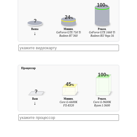
100
%
24
%
?
Ваша
Миним.
Реком.
↓
GeForce GTX 750 Ti
GeForce GTX 1660 Ti
Radeon R7 360
Radeon RX Vega 56
Процессор
100
%
45
%
?
Ваш
Миним.
Реком.
↓
Core i5-6600K
Core i5-9600K
FX-8320
Ryzen 5 3600