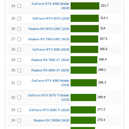
GeForce RTX 4090 Mobile
321.7
24
16GB
314.1
25
GeForce RTX 4070 12GB
314
26
Radeon RX 9070 GRE 12GB
307.5
27
Radeon RX 7900 GRE 16GB
306.6
28
GeForce RTX 3090 24GB
296.4
29
Radeon RX 7800 XT 16GB
288.1
30
Radeon RX 6800 XT 16GB
GeForce RTX 4080 Mobile
286.3
31
12GB
GeForce RTX 5070 Ti Mobile
280.9
32
12GB
277.2
33
GeForce RTX 5060 Ti 16GB
275.4
34
Radeon RX 7900M 16GB