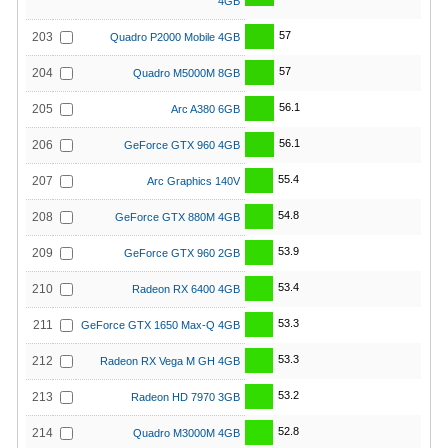
4GB
57
203
Quadro P2000 Mobile 4GB
57
204
Quadro M5000M 8GB
56.1
205
Arc A380 6GB
56.1
206
GeForce GTX 960 4GB
55.4
207
Arc Graphics 140V
54.8
208
GeForce GTX 880M 4GB
53.9
209
GeForce GTX 960 2GB
53.4
210
Radeon RX 6400 4GB
53.3
211
GeForce GTX 1650 Max-Q 4GB
53.3
212
Radeon RX Vega M GH 4GB
53.2
213
Radeon HD 7970 3GB
52.8
214
Quadro M3000M 4GB