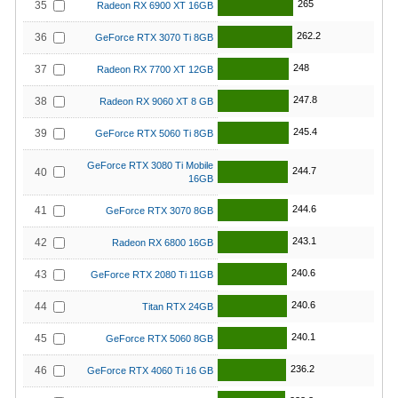
265
35
Radeon RX 6900 XT 16GB
262.2
36
GeForce RTX 3070 Ti 8GB
248
37
Radeon RX 7700 XT 12GB
247.8
38
Radeon RX 9060 XT 8 GB
245.4
39
GeForce RTX 5060 Ti 8GB
GeForce RTX 3080 Ti Mobile
244.7
40
16GB
244.6
41
GeForce RTX 3070 8GB
243.1
42
Radeon RX 6800 16GB
240.6
43
GeForce RTX 2080 Ti 11GB
240.6
44
Titan RTX 24GB
240.1
45
GeForce RTX 5060 8GB
236.2
46
GeForce RTX 4060 Ti 16 GB