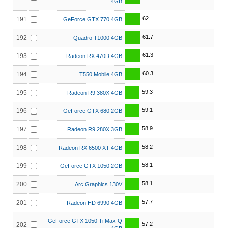
4GB
62
191
GeForce GTX 770 4GB
61.7
192
Quadro T1000 4GB
61.3
193
Radeon RX 470D 4GB
60.3
194
T550 Mobile 4GB
59.3
195
Radeon R9 380X 4GB
59.1
196
GeForce GTX 680 2GB
58.9
197
Radeon R9 280X 3GB
58.2
198
Radeon RX 6500 XT 4GB
58.1
199
GeForce GTX 1050 2GB
58.1
200
Arc Graphics 130V
57.7
201
Radeon HD 6990 4GB
GeForce GTX 1050 Ti Max-Q
57.2
202