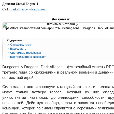
Движок:
Unreal Engine 4
Сайт:
darkalliance.wizards.com
Доступна в:
Содержание
•
Описание, языки
•
Видео, фото
•
Системные требования
•
Быстродействие видеокарт
Dungeons & Dragons: Dark Alliance – фэнтезийный екшен / RPG
третьего лица со сражениями в реальном времени и динамич
совместной игрой.
Силы зла пытаются заполучить мощный артефакт и помешать
могут только четверо героев. Каждый из них облад
уникальными навыками, дополняющими способности дру
персонажей. Действуя сообща, герои становятся непобеди
командой, которой по силам справится с морозными великана
бехолдерами, белыми драконами и другими опасными тварями