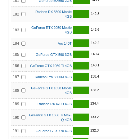
145.7
181
GeForce MX550 2GB
Radeon RX 5500 Mobile
142.8
182
4GB
GeForce RTX 2050 Mobile
142.6
183
4GB
142.2
184
Arc 140T
140.4
185
GeForce GTX 590 3GB
140.1
186
GeForce GTX 1050 Ti 4GB
138.4
187
Radeon Pro 5500M 8GB
GeForce GTX 1650 Mobile
138.2
188
4GB
134.4
189
Radeon RX 470D 4GB
GeForce GTX 1650 Ti Max-
133.2
190
Q 4GB
132.3
191
GeForce GTX 770 4GB