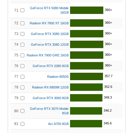
GeForce RTX 5080 Mobile
360+
71
16GB
360+
72
Radeon RX 7800 XT 16GB
360+
73
GeForce RTX 3080 10GB
360+
74
GeForce RTX 3080 12GB
360+
75
Radeon RX 7900 GRE 16GB
360+
76
GeForce RTX 2080 8GB
357.7
77
Radeon 8050S
352.6
78
Radeon RX 6800M 12GB
349.3
79
GeForce RTX 3060 8GB
GeForce RTX 3070 Mobile
346.2
80
8GB
345.6
81
Arc A750 8GB