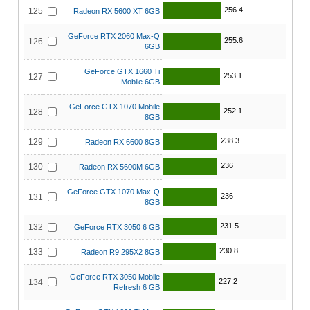
256.4
125
Radeon RX 5600 XT 6GB
GeForce RTX 2060 Max-Q
255.6
126
6GB
GeForce GTX 1660 Ti
253.1
127
Mobile 6GB
GeForce GTX 1070 Mobile
252.1
128
8GB
238.3
129
Radeon RX 6600 8GB
236
130
Radeon RX 5600M 6GB
GeForce GTX 1070 Max-Q
236
131
8GB
231.5
132
GeForce RTX 3050 6 GB
230.8
133
Radeon R9 295X2 8GB
GeForce RTX 3050 Mobile
227.2
134
Refresh 6 GB