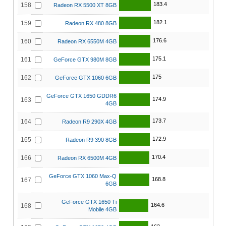
183.4
158
Radeon RX 5500 XT 8GB
182.1
159
Radeon RX 480 8GB
176.6
160
Radeon RX 6550M 4GB
175.1
161
GeForce GTX 980M 8GB
175
162
GeForce GTX 1060 6GB
GeForce GTX 1650 GDDR6
174.9
163
4GB
173.7
164
Radeon R9 290X 4GB
172.9
165
Radeon R9 390 8GB
170.4
166
Radeon RX 6500M 4GB
GeForce GTX 1060 Max-Q
168.8
167
6GB
GeForce GTX 1650 Ti
164.6
168
Mobile 4GB