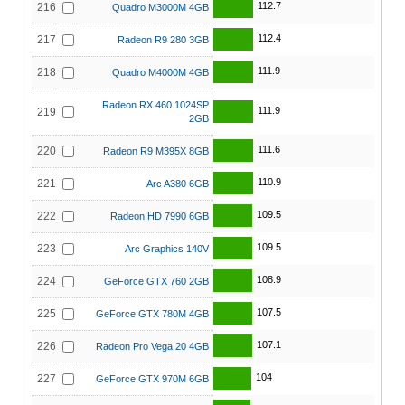
112.7
216
Quadro M3000M 4GB
112.4
217
Radeon R9 280 3GB
111.9
218
Quadro M4000M 4GB
Radeon RX 460 1024SP
111.9
219
2GB
111.6
220
Radeon R9 M395X 8GB
110.9
221
Arc A380 6GB
109.5
222
Radeon HD 7990 6GB
109.5
223
Arc Graphics 140V
108.9
224
GeForce GTX 760 2GB
107.5
225
GeForce GTX 780M 4GB
107.1
226
Radeon Pro Vega 20 4GB
104
227
GeForce GTX 970M 6GB