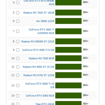
GeForce RTX 4070 Mobile
360+
4
8GB
360+
5
Radeon RX 7600 XT 16GB
360+
6
Arc B580 12GB
GeForce RTX 3060 Ti
360+
7
GDDR6X 8GB
360+
8
Radeon RX 6850M XT 12GB
360+
9
GeForce RTX 4060 Ti 8 GB
360+
10
Radeon RX 7600 8GB
360+
11
Radeon RX 9060 XT 16 GB
360+
12
Radeon RX 6750 XT 12GB
GeForce RTX 4060 Ti 16
360+
13
GB
360+
14
GeForce RTX 5060 8GB
360+
15
Titan RTX 24GB