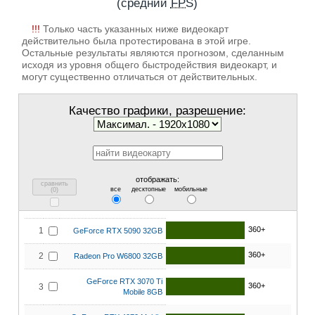
(средний
FPS
)
!!!
Только часть указанных ниже видеокарт
действительно была протестирована в этой игре.
Остальные результаты являются прогнозом, сделанным
исходя из уровня общего быстродействия видеокарт, и
могут существенно отличаться от действительных.
Качество графики, разрешение:
отображать:
сравнить
все
десктопные
мобильные
(
0
)
360+
1
GeForce RTX 5090 32GB
360+
2
Radeon Pro W6800 32GB
GeForce RTX 3070 Ti
360+
3
Mobile 8GB