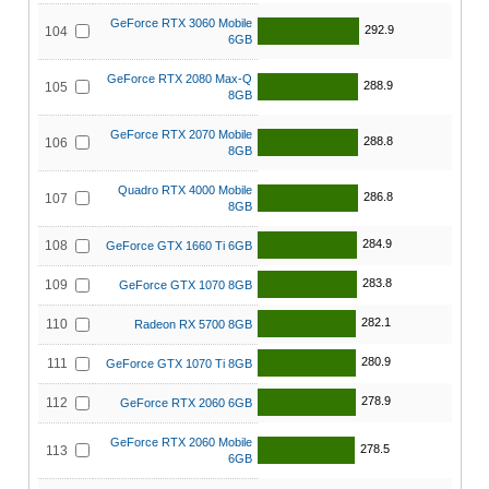
GeForce RTX 3060 Mobile
292.9
104
6GB
GeForce RTX 2080 Max-Q
288.9
105
8GB
GeForce RTX 2070 Mobile
288.8
106
8GB
Quadro RTX 4000 Mobile
286.8
107
8GB
284.9
108
GeForce GTX 1660 Ti 6GB
283.8
109
GeForce GTX 1070 8GB
282.1
110
Radeon RX 5700 8GB
280.9
111
GeForce GTX 1070 Ti 8GB
278.9
112
GeForce RTX 2060 6GB
GeForce RTX 2060 Mobile
278.5
113
6GB