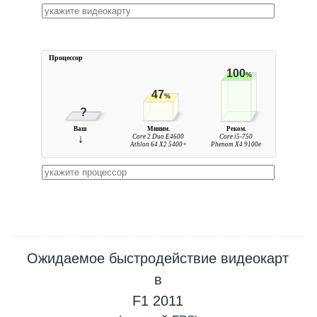
Процессор
100
%
47
%
?
Ваш
Миним.
Реком.
↓
Core 2 Duo E4600
Core i5-750
Athlon 64 X2 5400+
Phenom X4 9100e
Ожидаемое быстродействие видеокарт
в
F1 2011