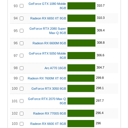
GeForce GTX 1080 Mobile
310.7
93
8GB
310.3
94
Radeon RX 6650 XT 8GB
GeForce RTX 2080 Super
309.4
95
Max-Q 8GB
308.8
96
Radeon RX 6600M 8GB
GeForce RTX 5050 Mobile
306.6
97
8GB
304.7
98
Arc A770 16GB
299.8
99
Radeon RX 7600M XT 8GB
298.1
100
GeForce RTX 3050 8GB
GeForce RTX 2070 Max-Q
297.7
101
8GB
296.4
102
Radeon RX 7700S 8GB
296
103
Radeon RX 6600 XT 8GB