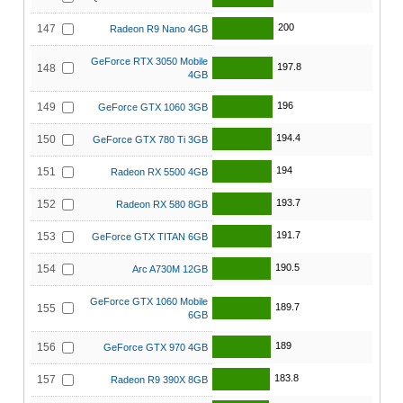
200
147
Radeon R9 Nano 4GB
GeForce RTX 3050 Mobile
197.8
148
4GB
196
149
GeForce GTX 1060 3GB
194.4
150
GeForce GTX 780 Ti 3GB
194
151
Radeon RX 5500 4GB
193.7
152
Radeon RX 580 8GB
191.7
153
GeForce GTX TITAN 6GB
190.5
154
Arc A730M 12GB
GeForce GTX 1060 Mobile
189.7
155
6GB
189
156
GeForce GTX 970 4GB
183.8
157
Radeon R9 390X 8GB