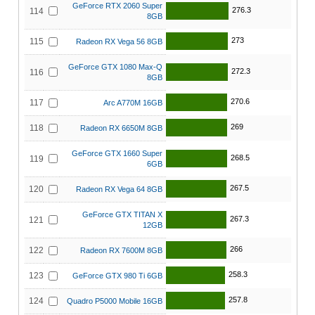
GeForce RTX 2060 Super
276.3
114
8GB
273
115
Radeon RX Vega 56 8GB
GeForce GTX 1080 Max-Q
272.3
116
8GB
270.6
117
Arc A770M 16GB
269
118
Radeon RX 6650M 8GB
GeForce GTX 1660 Super
268.5
119
6GB
267.5
120
Radeon RX Vega 64 8GB
GeForce GTX TITAN X
267.3
121
12GB
266
122
Radeon RX 7600M 8GB
258.3
123
GeForce GTX 980 Ti 6GB
257.8
124
Quadro P5000 Mobile 16GB