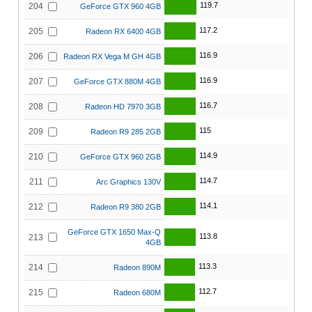
119.7
204
GeForce GTX 960 4GB
117.2
205
Radeon RX 6400 4GB
116.9
206
Radeon RX Vega M GH 4GB
116.9
207
GeForce GTX 880M 4GB
116.7
208
Radeon HD 7970 3GB
115
209
Radeon R9 285 2GB
114.9
210
GeForce GTX 960 2GB
114.7
211
Arc Graphics 130V
114.1
212
Radeon R9 380 2GB
GeForce GTX 1650 Max-Q
113.8
213
4GB
113.3
214
Radeon 890M
112.7
215
Radeon 680M