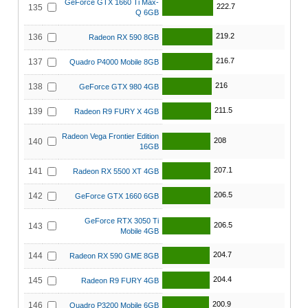
GeForce GTX 1660 Ti Max-
222.7
135
Q 6GB
219.2
136
Radeon RX 590 8GB
216.7
137
Quadro P4000 Mobile 8GB
216
138
GeForce GTX 980 4GB
211.5
139
Radeon R9 FURY X 4GB
Radeon Vega Frontier Edition
208
140
16GB
207.1
141
Radeon RX 5500 XT 4GB
206.5
142
GeForce GTX 1660 6GB
GeForce RTX 3050 Ti
206.5
143
Mobile 4GB
204.7
144
Radeon RX 590 GME 8GB
204.4
145
Radeon R9 FURY 4GB
200.9
146
Quadro P3200 Mobile 6GB