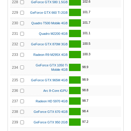
102.6
228
GeForce GTX 580 1.5GB
101.7
229
GeForce GTX 660 Ti 2GB
101.7
230
Quadro T500 Mobile 4GB
101.1
231
Quadro M2200 4GB
100.5
232
GeForce GTX 870M 3GB
100.3
233
Radeon R9 M295X 4GB
GeForce GTX 1050 Ti
98.9
234
Mobile 4GB
98.9
235
GeForce GTX 965M 4GB
98.8
236
Arc 8-Core iGPU
98.7
237
Radeon HD 5970 4GB
98.4
238
GeForce GTX 670 4GB
97.2
239
GeForce GTX 950 2GB