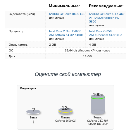
Минимальные:
Рекомендуемые:
Видеокарта (GPU)
NVIDIA GeForce 8600 GS
NVIDIA GeForce GTX 460
или лучше
ATI (AMD) Radeon HD
5850
или лучше
Процессор
Intel Core 2 Duo E4600
Intel Core i5-750
AMD Athlon 64 X2 5400+
AMD Phenom X4 9100e
или лучше
или лучше
Опер. память
2 GB
4 GB
ОС
32/64-bit Windows XP или новее
Диск
13 GB
Оцените свой компьютер
Видеокарта
100
%
12
%
?
Ваша
Миним.
Реком.
↓
GeForce 8600 GS
GeForce GTX 460
Radeon HD 5850