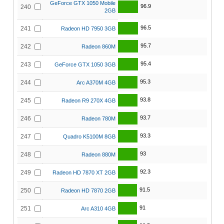
GeForce GTX 1050 Mobile
96.9
240
2GB
96.5
241
Radeon HD 7950 3GB
95.7
242
Radeon 860M
95.4
243
GeForce GTX 1050 3GB
95.3
244
Arc A370M 4GB
93.8
245
Radeon R9 270X 4GB
93.7
246
Radeon 780M
93.3
247
Quadro K5100M 8GB
93
248
Radeon 880M
92.3
249
Radeon HD 7870 XT 2GB
91.5
250
Radeon HD 7870 2GB
91
251
Arc A310 4GB