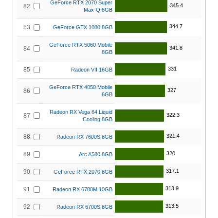
GeForce RTX 2070 Super
345.4
82
Max-Q 8GB
344.7
83
GeForce GTX 1080 8GB
GeForce RTX 5060 Mobile
341.8
84
8GB
331
85
Radeon VII 16GB
GeForce RTX 4050 Mobile
327
86
6GB
Radeon RX Vega 64 Liquid
322.3
87
Cooling 8GB
321.4
88
Radeon RX 7600S 8GB
320
89
Arc A580 8GB
317.1
90
GeForce RTX 2070 8GB
313.9
91
Radeon RX 6700M 10GB
313.5
92
Radeon RX 6700S 8GB