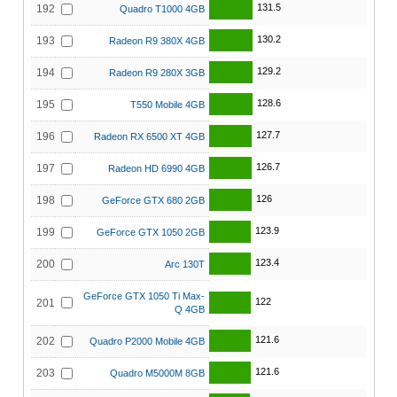
131.5
192
Quadro T1000 4GB
130.2
193
Radeon R9 380X 4GB
129.2
194
Radeon R9 280X 3GB
128.6
195
T550 Mobile 4GB
127.7
196
Radeon RX 6500 XT 4GB
126.7
197
Radeon HD 6990 4GB
126
198
GeForce GTX 680 2GB
123.9
199
GeForce GTX 1050 2GB
123.4
200
Arc 130T
GeForce GTX 1050 Ti Max-
122
201
Q 4GB
121.6
202
Quadro P2000 Mobile 4GB
121.6
203
Quadro M5000M 8GB