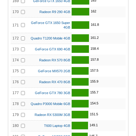
163
169
GeForce GTX 1650 4GB
162
170
Radeon R9 290 4GB
GeForce GTX 1650 Super
161.8
171
4GB
161.2
172
Quadro T1200 Mobile 4GB
158.4
173
GeForce GTX 690 4GB
157.8
174
Radeon RX 570 8GB
157.5
175
GeForce MX570 2GB
155.9
176
Radeon RX 470 8GB
155.7
177
GeForce GTX 780 3GB
154.5
178
Quadro P3000 Mobile 6GB
151.5
179
Radeon RX 5300M 3GB
149.1
180
T600 Laptop 4GB