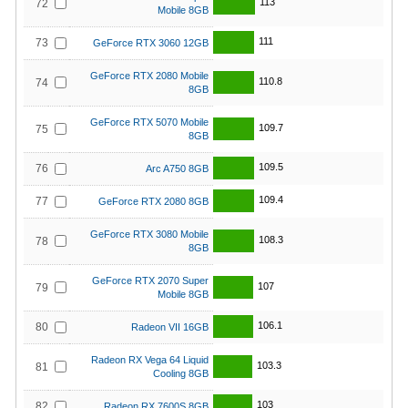
113
72
Mobile 8GB
111
73
GeForce RTX 3060 12GB
GeForce RTX 2080 Mobile
110.8
74
8GB
GeForce RTX 5070 Mobile
109.7
75
8GB
109.5
76
Arc A750 8GB
109.4
77
GeForce RTX 2080 8GB
GeForce RTX 3080 Mobile
108.3
78
8GB
GeForce RTX 2070 Super
107
79
Mobile 8GB
106.1
80
Radeon VII 16GB
Radeon RX Vega 64 Liquid
103.3
81
Cooling 8GB
103
82
Radeon RX 7600S 8GB