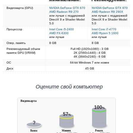
Видеокарта (GPU)
NVIDIA GeForce GTX 670
NVIDIA GeForce GTX 970
AMD Radeon R9 270
AMD Radeon R9 290X
или лучше с поддержкой
или лучше с поддержкой
DirectX 9 и Shader Model
DirectX 9 и Shader Model
5.0
5.0
Процессор
Intel Core i5-2400
Intel Core i7-4770
AMD FX-6300
AMD Ryzen 5 1600
или лучше
или лучше
Опер. память
8 GB
8 GB
Рекомендуемый объем
Full HD (1920x1080) - 3 GB
памяти GPU (VRAM)
2K (2560x1440) - 4 GB
4K (3840x2160) - 6 GB
ОС
64-bit Windows 7 или новее
Диск
45 GB
Оцените свой компьютер
Видеокарта
100
%
57
%
?
Ваша
Миним.
Реком.