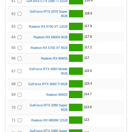
120.4
61
GeForce GTX 1080 Ti 11GB
GeForce RTX 2070 Super
118.5
62
8GB
117.9
63
Radeon RX 6700 XT 12GB
117.8
64
Radeon RX 6800S 8GB
117.2
65
Radeon RX 5700 XT 8GB
117
66
Radeon RX 8060S
GeForce RTX 4060 Mobile
115.5
67
8GB
115.4
68
GeForce RTX 3060 Ti 8GB
114.7
69
Radeon 8050S
GeForce RTX 2080 Super
113.6
70
8GB
113
71
Radeon RX 6800M 12GB
GeForce RTX 2080 Super