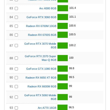
101.4
83
Arc A580 8GB
101.1
84
GeForce RTX 3060 8GB
100.6
85
Radeon RX 6700M 10GB
100.5
86
Radeon RX 6700S 8GB
GeForce RTX 3070 Mobile
100.2
87
8GB
GeForce RTX 2070 Super
100
88
Max-Q 8GB
99.8
89
GeForce GTX 1080 8GB
99.5
90
Radeon RX 6650 XT 8GB
99
91
Radeon RX 6600M 8GB
GeForce RTX 5060 Mobile
99
92
8GB
96.5
93
Arc A770 16GB