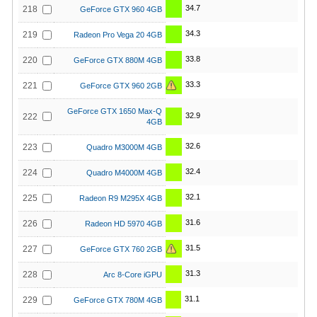
34.7
218
GeForce GTX 960 4GB
34.3
219
Radeon Pro Vega 20 4GB
33.8
220
GeForce GTX 880M 4GB
33.3
221
GeForce GTX 960 2GB
GeForce GTX 1650 Max-Q
32.9
222
4GB
32.6
223
Quadro M3000M 4GB
32.4
224
Quadro M4000M 4GB
32.1
225
Radeon R9 M295X 4GB
31.6
226
Radeon HD 5970 4GB
31.5
227
GeForce GTX 760 2GB
31.3
228
Arc 8-Core iGPU
31.1
229
GeForce GTX 780M 4GB