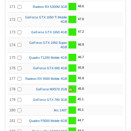
48.6
171
Radeon RX 5300M 3GB
GeForce GTX 1650 Ti Mobile
47.6
172
4GB
47.2
173
GeForce GTX 1650 4GB
GeForce GTX 1650 Super
46.8
174
4GB
46.7
175
Quadro T1200 Mobile 4GB
45.8
176
GeForce GTX 690 4GB
45.8
177
Radeon RX 5500 Mobile 4GB
45.6
178
GeForce MX570 2GB
45.1
179
GeForce GTX 780 3GB
45.1
180
Arc 140T
44.7
181
Quadro P3000 Mobile 6GB
44.4