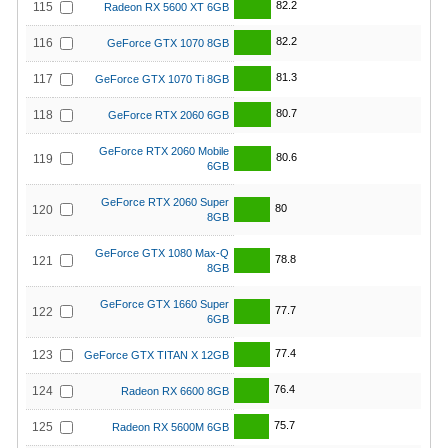
82.2
115
Radeon RX 5600 XT 6GB
82.2
116
GeForce GTX 1070 8GB
81.3
117
GeForce GTX 1070 Ti 8GB
80.7
118
GeForce RTX 2060 6GB
GeForce RTX 2060 Mobile
80.6
119
6GB
GeForce RTX 2060 Super
80
120
8GB
GeForce GTX 1080 Max-Q
78.8
121
8GB
GeForce GTX 1660 Super
77.7
122
6GB
77.4
123
GeForce GTX TITAN X 12GB
76.4
124
Radeon RX 6600 8GB
75.7
125
Radeon RX 5600M 6GB