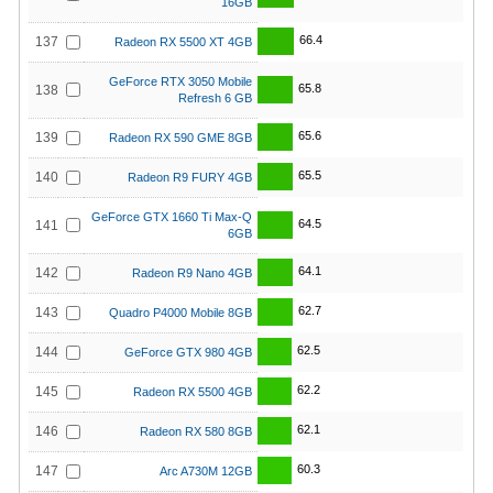
16GB
66.4
137
Radeon RX 5500 XT 4GB
GeForce RTX 3050 Mobile
65.8
138
Refresh 6 GB
65.6
139
Radeon RX 590 GME 8GB
65.5
140
Radeon R9 FURY 4GB
GeForce GTX 1660 Ti Max-Q
64.5
141
6GB
64.1
142
Radeon R9 Nano 4GB
62.7
143
Quadro P4000 Mobile 8GB
62.5
144
GeForce GTX 980 4GB
62.2
145
Radeon RX 5500 4GB
62.1
146
Radeon RX 580 8GB
60.3
147
Arc A730M 12GB