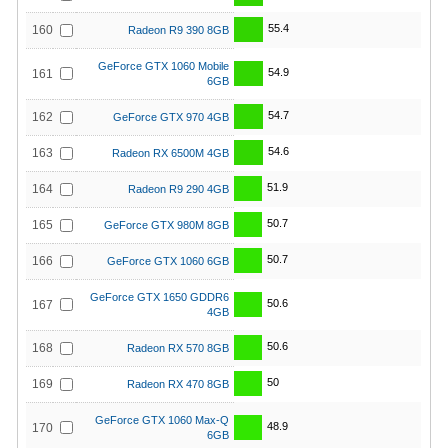
55.4
160
Radeon R9 390 8GB
GeForce GTX 1060 Mobile
54.9
161
6GB
54.7
162
GeForce GTX 970 4GB
54.6
163
Radeon RX 6500M 4GB
51.9
164
Radeon R9 290 4GB
50.7
165
GeForce GTX 980M 8GB
50.7
166
GeForce GTX 1060 6GB
GeForce GTX 1650 GDDR6
50.6
167
4GB
50.6
168
Radeon RX 570 8GB
50
169
Radeon RX 470 8GB
GeForce GTX 1060 Max-Q
48.9
170
6GB