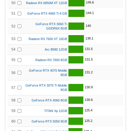
145.6
50
Radeon RX 6850M XT 12GB
144.1
51
GeForce RTX 4060 Ti 8 GB
GeForce RTX 3060 Ti
140
52
GDDR6X 8GB
138.1
53
Radeon RX 7600 XT 16GB
131.5
54
Arc B580 12GB
131.5
55
Radeon RX 7600 8GB
GeForce RTX 4070 Mobile
131.2
56
8GB
GeForce RTX 3070 Ti Mobile
130.9
57
8GB
130.6
58
GeForce RTX 4060 8GB
125.4
59
TITAN Xp 12GB
125.2
60
GeForce RTX 5050 8GB