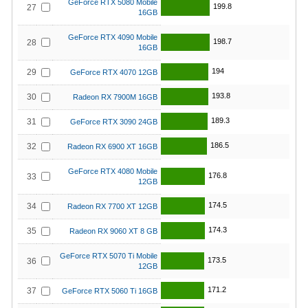
GeForce RTX 5080 Mobile
199.8
27
16GB
GeForce RTX 4090 Mobile
198.7
28
16GB
194
29
GeForce RTX 4070 12GB
193.8
30
Radeon RX 7900M 16GB
189.3
31
GeForce RTX 3090 24GB
186.5
32
Radeon RX 6900 XT 16GB
GeForce RTX 4080 Mobile
176.8
33
12GB
174.5
34
Radeon RX 7700 XT 12GB
174.3
35
Radeon RX 9060 XT 8 GB
GeForce RTX 5070 Ti Mobile
173.5
36
12GB
171.2
37
GeForce RTX 5060 Ti 16GB