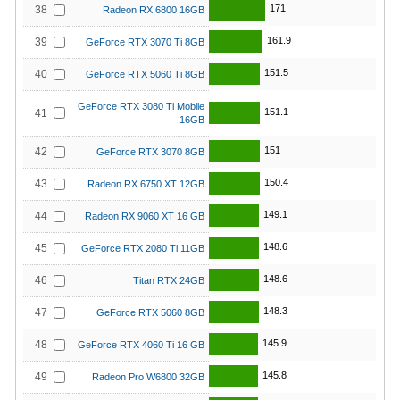
171
38
Radeon RX 6800 16GB
161.9
39
GeForce RTX 3070 Ti 8GB
151.5
40
GeForce RTX 5060 Ti 8GB
GeForce RTX 3080 Ti Mobile
151.1
41
16GB
151
42
GeForce RTX 3070 8GB
150.4
43
Radeon RX 6750 XT 12GB
149.1
44
Radeon RX 9060 XT 16 GB
148.6
45
GeForce RTX 2080 Ti 11GB
148.6
46
Titan RTX 24GB
148.3
47
GeForce RTX 5060 8GB
145.9
48
GeForce RTX 4060 Ti 16 GB
145.8
49
Radeon Pro W6800 32GB