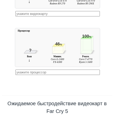
↓
GeForce GTX 670
GeForce GTX 970
Radeon R9 270
Radeon R9 290X
Процессор
100
%
46
%
?
Ваш
Миним.
Реком.
↓
Core i5-2400
Core i7-4770
FX-6300
Ryzen 5 1600
Ожидаемое быстродействие видеокарт в
Far Cry 5