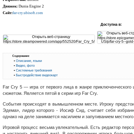
Движок:
Dunia Engine 2
Сайт:
far-cry.ubisoft.com
Доступна в:
Содержание
•
Описание, языки
•
Видео, фото
•
Системные требования
•
Быстродействие видеокарт
Far Cry 5 — игра от первого лица в жанре приключенческог
сюжетом. Является пятой в серии игр Far Cry.
События происходят в вымышленном месте. Игроку предстоит
Эдема», лидер которого - Иосиф Сид, считает себя избран
однако на деле занимается насилием и запугиванием местного
Игровой процесс весьма увлекательный. Есть редактор персо
и настроить внешний вид). В распоряжении игрока большое 