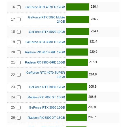
236.4
16
GeForce RTX 4070 Ti 12GB
GeForce RTX 5090 Mobile
236.2
17
24GB
234.1
18
GeForce RTX 5070 12GB
221.4
19
GeForce RTX 3080 Ti 12GB
220.9
20
Radeon RX 9070 GRE 12GB
216.4
21
Radeon RX 7900 GRE 16GB
GeForce RTX 4070 SUPER
214.8
22
12GB
208.9
23
GeForce RTX 3080 12GB
208.5
24
Radeon RX 7800 XT 16GB
202.9
25
GeForce RTX 3080 10GB
202.7
26
Radeon RX 6800 XT 16GB