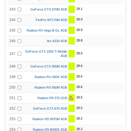
29.1
243
GeForce GTX 870M 3GB
28.9
244
FirePro W7170M 4GB
28.9
245
Radeon RX Vega M GL 4GB
28.8
246
Arc A310 4GB
GeForce GTX 1050 Ti Mobile
28.6
247
4GB
28.6
248
GeForce GTX 965M 4GB
28.6
249
Radeon Pro 560X 4GB
28.6
250
Radeon RX 560M 4GB
28.5
251
Radeon R9 370 2GB
28.5
252
GeForce GTX 670 4GB
28.2
253
Radeon HD 8970M 4GB
28.2
254
Radeon R9 M290X 4GB