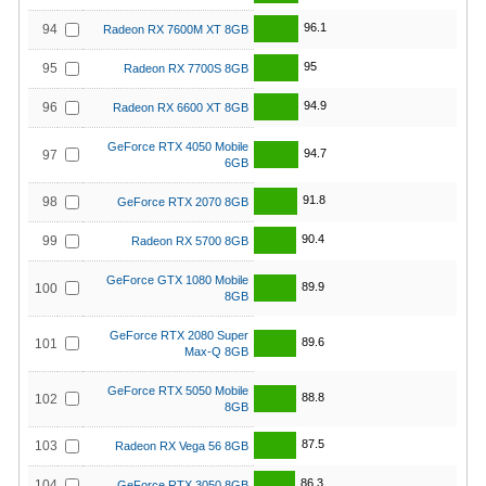
96.1
94
Radeon RX 7600M XT 8GB
95
95
Radeon RX 7700S 8GB
94.9
96
Radeon RX 6600 XT 8GB
GeForce RTX 4050 Mobile
94.7
97
6GB
91.8
98
GeForce RTX 2070 8GB
90.4
99
Radeon RX 5700 8GB
GeForce GTX 1080 Mobile
89.9
100
8GB
GeForce RTX 2080 Super
89.6
101
Max-Q 8GB
GeForce RTX 5050 Mobile
88.8
102
8GB
87.5
103
Radeon RX Vega 56 8GB
86.3
104
GeForce RTX 3050 8GB