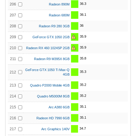
36.3
206
Radeon 890M
36.1
207
Radeon 680M
36
208
Radeon R9 280 3GB
35.9
209
GeForce GTX 1050 2GB
35.9
210
Radeon RX 460 1024SP 2GB
35.8
211
Radeon R9 M395X 8GB
GeForce GTX 1050 Ti Max-Q
35.3
212
4GB
35.2
213
Quadro P2000 Mobile 4GB
35.2
214
Quadro M5000M 8GB
35.1
215
Arc A380 6GB
35.1
216
Radeon HD 7990 6GB
34.7
217
Arc Graphics 140V