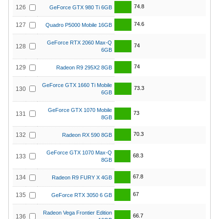
74.8
126
GeForce GTX 980 Ti 6GB
74.6
127
Quadro P5000 Mobile 16GB
GeForce RTX 2060 Max-Q
74
128
6GB
74
129
Radeon R9 295X2 8GB
GeForce GTX 1660 Ti Mobile
73.3
130
6GB
GeForce GTX 1070 Mobile
73
131
8GB
70.3
132
Radeon RX 590 8GB
GeForce GTX 1070 Max-Q
68.3
133
8GB
67.8
134
Radeon R9 FURY X 4GB
67
135
GeForce RTX 3050 6 GB
Radeon Vega Frontier Edition
66.7
136