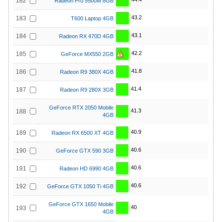
182
Radeon Pro 5500M 8GB
43.2
183
T600 Laptop 4GB
43.1
184
Radeon RX 470D 4GB
42.2
185
GeForce MX550 2GB
41.8
186
Radeon R9 380X 4GB
41.4
187
Radeon R9 280X 3GB
GeForce RTX 2050 Mobile
41.3
188
4GB
40.9
189
Radeon RX 6500 XT 4GB
40.6
190
GeForce GTX 590 3GB
40.6
191
Radeon HD 6990 4GB
40.6
192
GeForce GTX 1050 Ti 4GB
GeForce GTX 1650 Mobile
40
193
4GB