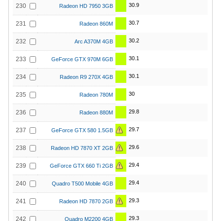
30.9
230
Radeon HD 7950 3GB
30.7
231
Radeon 860M
30.2
232
Arc A370M 4GB
30.1
233
GeForce GTX 970M 6GB
30.1
234
Radeon R9 270X 4GB
30
235
Radeon 780M
29.8
236
Radeon 880M
29.7
237
GeForce GTX 580 1.5GB
29.6
238
Radeon HD 7870 XT 2GB
29.4
239
GeForce GTX 660 Ti 2GB
29.4
240
Quadro T500 Mobile 4GB
29.3
241
Radeon HD 7870 2GB
29.3
242
Quadro M2200 4GB