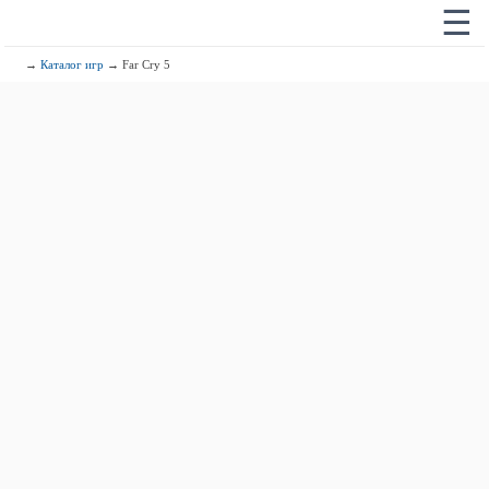
☰
→
Каталог игр
→ Far Cry 5