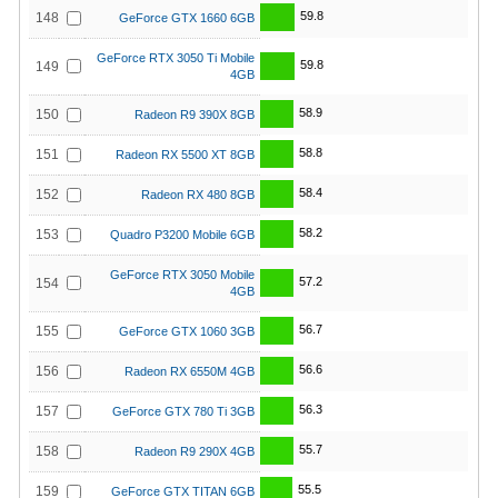
59.8
148
GeForce GTX 1660 6GB
GeForce RTX 3050 Ti Mobile
59.8
149
4GB
58.9
150
Radeon R9 390X 8GB
58.8
151
Radeon RX 5500 XT 8GB
58.4
152
Radeon RX 480 8GB
58.2
153
Quadro P3200 Mobile 6GB
GeForce RTX 3050 Mobile
57.2
154
4GB
56.7
155
GeForce GTX 1060 3GB
56.6
156
Radeon RX 6550M 4GB
56.3
157
GeForce GTX 780 Ti 3GB
55.7
158
Radeon R9 290X 4GB
55.5
159
GeForce GTX TITAN 6GB