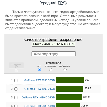
(средний
FPS
)
!!!
Только часть указанных ниже видеокарт действительно
была протестирована в этой игре. Остальные результаты
являются прогнозом, сделанным исходя из уровня общего
быстродействия видеокарт, и могут существенно отличаться
от действительных.
Качество графики, разрешение:
отображать:
сравнить
все
десктопные
мобильные
(
0
)
360+
1
GeForce RTX 5090 32GB
353.5
2
GeForce RTX 4090 24GB
331.9
3
GeForce RTX 4090 D 24GB
305.9
4
GeForce RTX 5080 16GB