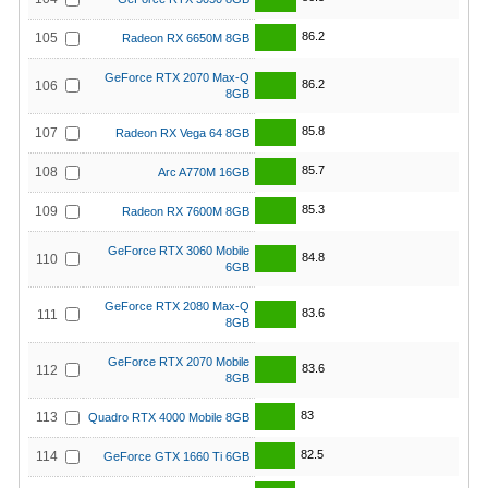
86.2
105
Radeon RX 6650M 8GB
GeForce RTX 2070 Max-Q
86.2
106
8GB
85.8
107
Radeon RX Vega 64 8GB
85.7
108
Arc A770M 16GB
85.3
109
Radeon RX 7600M 8GB
GeForce RTX 3060 Mobile
84.8
110
6GB
GeForce RTX 2080 Max-Q
83.6
111
8GB
GeForce RTX 2070 Mobile
83.6
112
8GB
83
113
Quadro RTX 4000 Mobile 8GB
82.5
114
GeForce GTX 1660 Ti 6GB