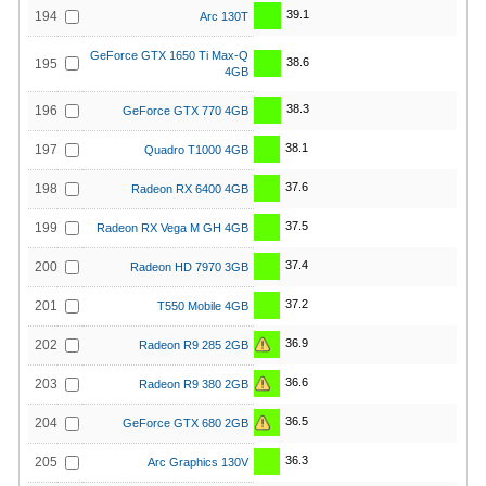
39.1
194
Arc 130T
GeForce GTX 1650 Ti Max-Q
38.6
195
4GB
38.3
196
GeForce GTX 770 4GB
38.1
197
Quadro T1000 4GB
37.6
198
Radeon RX 6400 4GB
37.5
199
Radeon RX Vega M GH 4GB
37.4
200
Radeon HD 7970 3GB
37.2
201
T550 Mobile 4GB
36.9
202
Radeon R9 285 2GB
36.6
203
Radeon R9 380 2GB
36.5
204
GeForce GTX 680 2GB
36.3
205
Arc Graphics 130V