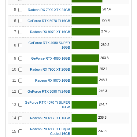
287.4
5
Radeon RX 7900 XTX 24GB
279.6
6
GeForce RTX 5070 Ti 16GB
274.5
7
Radeon RX 9070 XT 16GB
GeForce RTX 4080 SUPER
269.2
8
16GB
263.3
9
GeForce RTX 4080 16GB
252.1
10
Radeon RX 7900 XT 20GB
248.7
11
Radeon RX 9070 16GB
246.3
12
GeForce RTX 3090 Ti 24GB
GeForce RTX 4070 Ti SUPER
244.7
13
16GB
238.3
14
Radeon RX 6950 XT 16GB
Radeon RX 6900 XT Liquid
237.3
15
Cooled 16GB