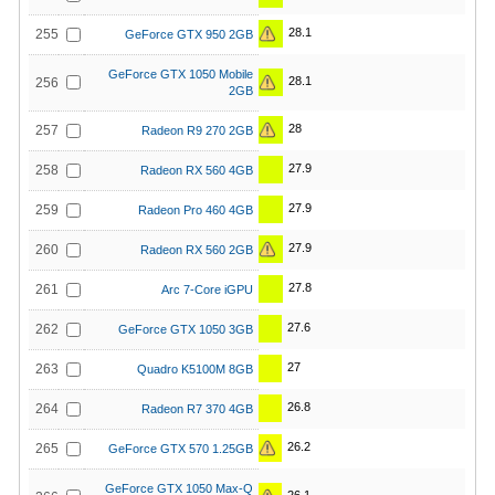
28.1
255
GeForce GTX 950 2GB
GeForce GTX 1050 Mobile
28.1
256
2GB
28
257
Radeon R9 270 2GB
27.9
258
Radeon RX 560 4GB
27.9
259
Radeon Pro 460 4GB
27.9
260
Radeon RX 560 2GB
27.8
261
Arc 7-Core iGPU
27.6
262
GeForce GTX 1050 3GB
27
263
Quadro K5100M 8GB
26.8
264
Radeon R7 370 4GB
26.2
265
GeForce GTX 570 1.25GB
GeForce GTX 1050 Max-Q