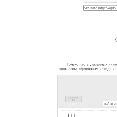
!!!
Только часть указанных ниже
прогнозом, сделанным исходя из 
сравнить
(
0
)
1