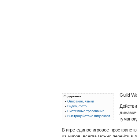
Guild W
Содержание
•
Описание, языки
Действи
•
Видео, фото
•
Системные требования
динамич
•
Быстродействие видеокарт
гуманои
В игре единое игровое пространст
из миров, всегда можно перейти в 