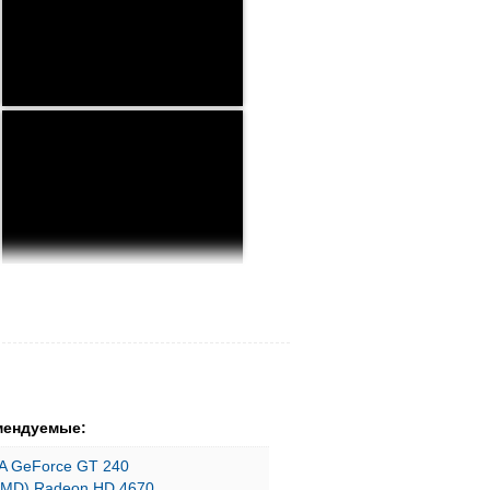
мендуемые:
A GeForce GT 240
AMD) Radeon HD 4670