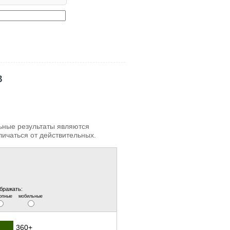
в
льные результаты являются
личаться от действительных.
бражать:
опные
мобильные
360+