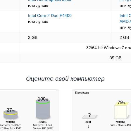
или лучше
или л
Intel Core 2 Duo E4400
Intel
или лучше
AMD A
или л
2 GB
2 GB
32/64-bit Windows 7 ил
35 GB
Оцените свой компьютер
Процессор
100
%
79
%
27
%
?
Миним.
Реком.
Ваш
Миним.
GeForce 8500 GT
GeForce GT 240
↓
Core 2 Duo E440
HD Graphics 3000
Radeon HD 4670