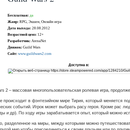
Бесплатная:
да
Жанр:
RPG, Экшен, Онлайн игра
Дата выхода:
28.08.2012
Возрастной ценз:
12+
Разработчик:
ArenaNet
Движок:
Guild Wars
Сайт:
www.guildwars2.com
Доступна в:
ars 2 – массовая многопользовательская ролевая игра, продолже
е происходит в фэнтезийном мире Тирия, который меняется по
еских событий. Игрок может выбрать расу героя. Кроме рас лю
ды и др). По ходу игры зарабатывается опыт, который можно исп
во, разделенное на миры, между которыми можно путешествоват
другой мир чтобы присоединиться к своим друзьям или по други