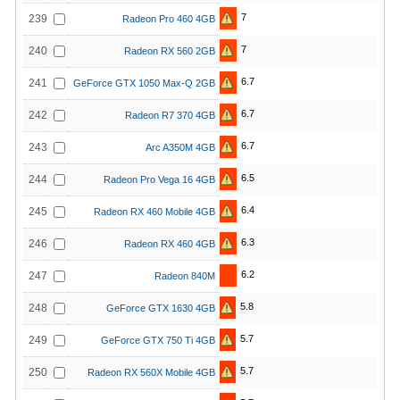
7
239
Radeon Pro 460 4GB
7
240
Radeon RX 560 2GB
6.7
241
GeForce GTX 1050 Max-Q 2GB
6.7
242
Radeon R7 370 4GB
6.7
243
Arc A350M 4GB
6.5
244
Radeon Pro Vega 16 4GB
6.4
245
Radeon RX 460 Mobile 4GB
6.3
246
Radeon RX 460 4GB
6.2
247
Radeon 840M
5.8
248
GeForce GTX 1630 4GB
5.7
249
GeForce GTX 750 Ti 4GB
5.7
250
Radeon RX 560X Mobile 4GB