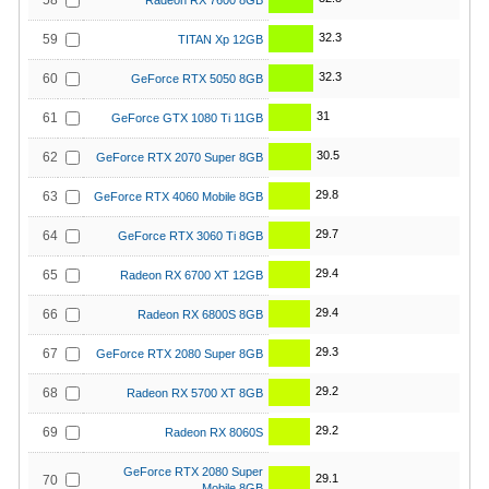
58
Radeon RX 7600 8GB
32.3
59
TITAN Xp 12GB
32.3
60
GeForce RTX 5050 8GB
31
61
GeForce GTX 1080 Ti 11GB
30.5
62
GeForce RTX 2070 Super 8GB
29.8
63
GeForce RTX 4060 Mobile 8GB
29.7
64
GeForce RTX 3060 Ti 8GB
29.4
65
Radeon RX 6700 XT 12GB
29.4
66
Radeon RX 6800S 8GB
29.3
67
GeForce RTX 2080 Super 8GB
29.2
68
Radeon RX 5700 XT 8GB
29.2
69
Radeon RX 8060S
GeForce RTX 2080 Super
29.1
70
Mobile 8GB