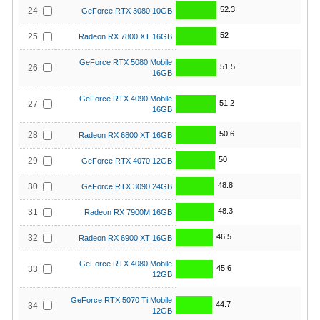
52.3
24
GeForce RTX 3080 10GB
52
25
Radeon RX 7800 XT 16GB
GeForce RTX 5080 Mobile
51.5
26
16GB
GeForce RTX 4090 Mobile
51.2
27
16GB
50.6
28
Radeon RX 6800 XT 16GB
50
29
GeForce RTX 4070 12GB
48.8
30
GeForce RTX 3090 24GB
48.3
31
Radeon RX 7900M 16GB
46.5
32
Radeon RX 6900 XT 16GB
GeForce RTX 4080 Mobile
45.6
33
12GB
GeForce RTX 5070 Ti Mobile
44.7
34
12GB