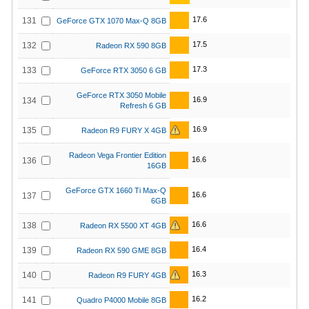
17.6
131
GeForce GTX 1070 Max-Q 8GB
17.5
132
Radeon RX 590 8GB
17.3
133
GeForce RTX 3050 6 GB
GeForce RTX 3050 Mobile
16.9
134
Refresh 6 GB
16.9
135
Radeon R9 FURY X 4GB
Radeon Vega Frontier Edition
16.6
136
16GB
GeForce GTX 1660 Ti Max-Q
16.6
137
6GB
16.6
138
Radeon RX 5500 XT 4GB
16.4
139
Radeon RX 590 GME 8GB
16.3
140
Radeon R9 FURY 4GB
16.2
141
Quadro P4000 Mobile 8GB