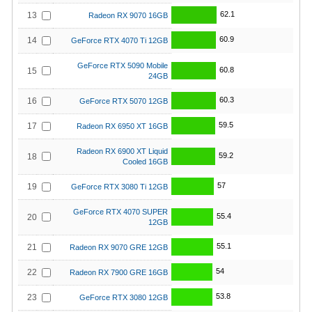
62.1
13
Radeon RX 9070 16GB
60.9
14
GeForce RTX 4070 Ti 12GB
GeForce RTX 5090 Mobile
60.8
15
24GB
60.3
16
GeForce RTX 5070 12GB
59.5
17
Radeon RX 6950 XT 16GB
Radeon RX 6900 XT Liquid
59.2
18
Cooled 16GB
57
19
GeForce RTX 3080 Ti 12GB
GeForce RTX 4070 SUPER
55.4
20
12GB
55.1
21
Radeon RX 9070 GRE 12GB
54
22
Radeon RX 7900 GRE 16GB
53.8
23
GeForce RTX 3080 12GB