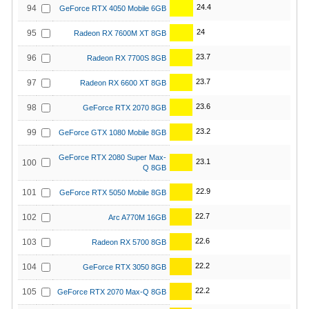
24.4
94
GeForce RTX 4050 Mobile 6GB
24
95
Radeon RX 7600M XT 8GB
23.7
96
Radeon RX 7700S 8GB
23.7
97
Radeon RX 6600 XT 8GB
23.6
98
GeForce RTX 2070 8GB
23.2
99
GeForce GTX 1080 Mobile 8GB
GeForce RTX 2080 Super Max-
23.1
100
Q 8GB
22.9
101
GeForce RTX 5050 Mobile 8GB
22.7
102
Arc A770M 16GB
22.6
103
Radeon RX 5700 8GB
22.2
104
GeForce RTX 3050 8GB
22.2
105
GeForce RTX 2070 Max-Q 8GB