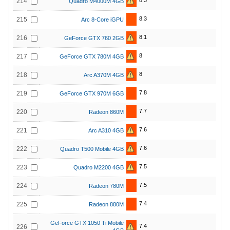
8.3
214
Quadro M4000M 4GB
8.3
215
Arc 8-Core iGPU
8.1
216
GeForce GTX 760 2GB
8
217
GeForce GTX 780M 4GB
8
218
Arc A370M 4GB
7.8
219
GeForce GTX 970M 6GB
7.7
220
Radeon 860M
7.6
221
Arc A310 4GB
7.6
222
Quadro T500 Mobile 4GB
7.5
223
Quadro M2200 4GB
7.5
224
Radeon 780M
7.4
225
Radeon 880M
GeForce GTX 1050 Ti Mobile
7.4
226