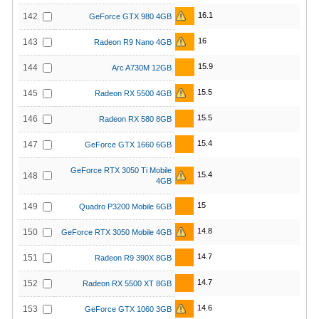
16.1
142
GeForce GTX 980 4GB
16
143
Radeon R9 Nano 4GB
15.9
144
Arc A730M 12GB
15.5
145
Radeon RX 5500 4GB
15.5
146
Radeon RX 580 8GB
15.4
147
GeForce GTX 1660 6GB
GeForce RTX 3050 Ti Mobile
15.4
148
4GB
15
149
Quadro P3200 Mobile 6GB
14.8
150
GeForce RTX 3050 Mobile 4GB
14.7
151
Radeon R9 390X 8GB
14.7
152
Radeon RX 5500 XT 8GB
14.6
153
GeForce GTX 1060 3GB