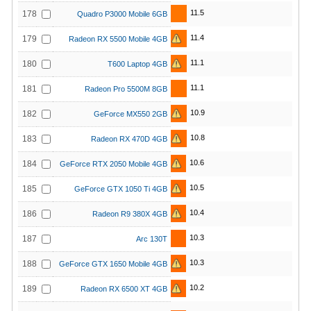
11.5
178
Quadro P3000 Mobile 6GB
11.4
179
Radeon RX 5500 Mobile 4GB
11.1
180
T600 Laptop 4GB
11.1
181
Radeon Pro 5500M 8GB
10.9
182
GeForce MX550 2GB
10.8
183
Radeon RX 470D 4GB
10.6
184
GeForce RTX 2050 Mobile 4GB
10.5
185
GeForce GTX 1050 Ti 4GB
10.4
186
Radeon R9 380X 4GB
10.3
187
Arc 130T
10.3
188
GeForce GTX 1650 Mobile 4GB
10.2
189
Radeon RX 6500 XT 4GB