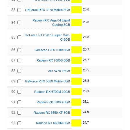
25.8
83
GeForce RTX 3070 Mobile 8GB
Radeon RX Vega 64 Liquid
25.8
84
Cooling 8GB
GeForce RTX 2070 Super Max-
25.8
85
Q 8GB
25.7
86
GeForce GTX 1080 8GB
25.7
87
Radeon RX 7600S 8GB
25.5
88
Arc A770 16GB
25.5
89
GeForce RTX 5060 Mobile 8GB
25.1
90
Radeon RX 6700M 10GB
25.1
91
Radeon RX 6700S 8GB
24.8
92
Radeon RX 6650 XT 8GB
24.7
93
Radeon RX 6600M 8GB