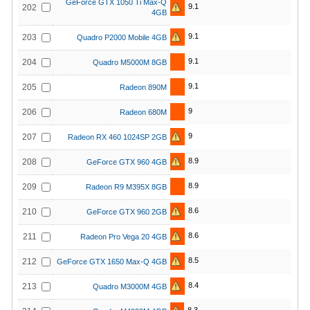
GeForce GTX 1050 Ti Max-Q
9.1
202
4GB
9.1
203
Quadro P2000 Mobile 4GB
9.1
204
Quadro M5000M 8GB
9.1
205
Radeon 890M
9
206
Radeon 680M
9
207
Radeon RX 460 1024SP 2GB
8.9
208
GeForce GTX 960 4GB
8.9
209
Radeon R9 M395X 8GB
8.6
210
GeForce GTX 960 2GB
8.6
211
Radeon Pro Vega 20 4GB
8.5
212
GeForce GTX 1650 Max-Q 4GB
8.4
213
Quadro M3000M 4GB