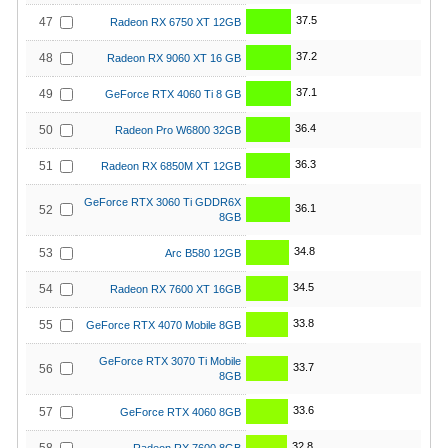
37.5
47
Radeon RX 6750 XT 12GB
37.2
48
Radeon RX 9060 XT 16 GB
37.1
49
GeForce RTX 4060 Ti 8 GB
36.4
50
Radeon Pro W6800 32GB
36.3
51
Radeon RX 6850M XT 12GB
GeForce RTX 3060 Ti GDDR6X
36.1
52
8GB
34.8
53
Arc B580 12GB
34.5
54
Radeon RX 7600 XT 16GB
33.8
55
GeForce RTX 4070 Mobile 8GB
GeForce RTX 3070 Ti Mobile
33.7
56
8GB
33.6
57
GeForce RTX 4060 8GB
32.8