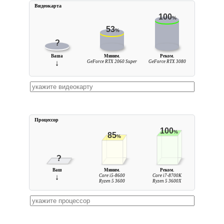
Видеокарта
100
%
53
%
?
Ваша
Миним.
Реком.
↓
GeForce RTX 2060 Super
GeForce RTX 3080
Процессор
100
%
85
%
?
Ваш
Миним.
Реком.
↓
Core i5-8600
Core i7-8700K
Ryzen 5 3600
Ryzen 5 3600X