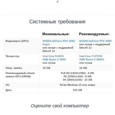
▼
Системные требования
Минимальные:
Рекомендуемые:
Видеокарта (GPU)
NVIDIA GeForce RTX 2060
NVIDIA GeForce RTX 3080
Super
или лучше с поддержкой
или лучше с поддержкой
DirectX 12
DirectX 12
Процессор
Intel Core i5-8600
Intel Core i7-8700K
AMD Ryzen 5 3600
AMD Ryzen 5 3600X
или лучше
или лучше
Опер. память
16 GB
16 GB
Рекомендуемый объем
Full HD (1920x1080) - 6 GB
памяти GPU (VRAM)
2K (2560x1440) - 8 GB
4K (3840x2160) - 10 GB
ОС
64-bit Windows 10 или новее
Диск
100 GB
Оцените свой компьютер