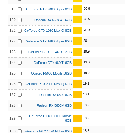
20.6
119
GeForce RTX 2060 Super 8GB
20.5
120
Radeon RX 5600 XT 6GB
20.3
121
GeForce GTX 1080 Max-Q 8GB
20
122
GeForce GTX 1660 Super 6GB
19.9
123
GeForce GTX TITAN X 12GB
19.3
124
GeForce GTX 980 Ti 6GB
19.2
125
Quadro P5000 Mobile 16GB
19.1
126
GeForce RTX 2060 Max-Q 6GB
19.1
127
Radeon RX 6600 8GB
18.9
128
Radeon RX 5600M 6GB
GeForce GTX 1660 Ti Mobile
18.9
129
6GB
18.8
130
GeForce GTX 1070 Mobile 8GB