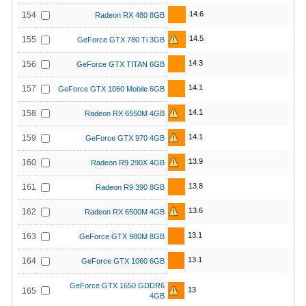
14.6
154
Radeon RX 480 8GB
14.5
155
GeForce GTX 780 Ti 3GB
14.3
156
GeForce GTX TITAN 6GB
14.1
157
GeForce GTX 1060 Mobile 6GB
14.1
158
Radeon RX 6550M 4GB
14.1
159
GeForce GTX 970 4GB
13.9
160
Radeon R9 290X 4GB
13.8
161
Radeon R9 390 8GB
13.6
162
Radeon RX 6500M 4GB
13.1
163
GeForce GTX 980M 8GB
13.1
164
GeForce GTX 1060 6GB
GeForce GTX 1650 GDDR6
13
165
4GB