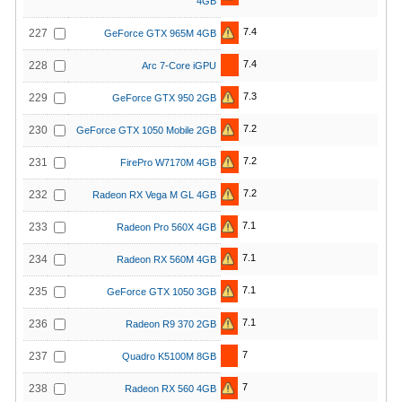
4GB
7.4
227
GeForce GTX 965M 4GB
7.4
228
Arc 7-Core iGPU
7.3
229
GeForce GTX 950 2GB
7.2
230
GeForce GTX 1050 Mobile 2GB
7.2
231
FirePro W7170M 4GB
7.2
232
Radeon RX Vega M GL 4GB
7.1
233
Radeon Pro 560X 4GB
7.1
234
Radeon RX 560M 4GB
7.1
235
GeForce GTX 1050 3GB
7.1
236
Radeon R9 370 2GB
7
237
Quadro K5100M 8GB
7
238
Radeon RX 560 4GB