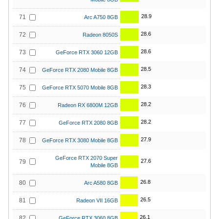
28.9
71
Arc A750 8GB
28.6
72
Radeon 8050S
28.6
73
GeForce RTX 3060 12GB
28.5
74
GeForce RTX 2080 Mobile 8GB
28.3
75
GeForce RTX 5070 Mobile 8GB
28.2
76
Radeon RX 6800M 12GB
28.2
77
GeForce RTX 2080 8GB
27.9
78
GeForce RTX 3080 Mobile 8GB
GeForce RTX 2070 Super
27.6
79
Mobile 8GB
26.8
80
Arc A580 8GB
26.5
81
Radeon VII 16GB
26.1
82
GeForce RTX 3060 8GB