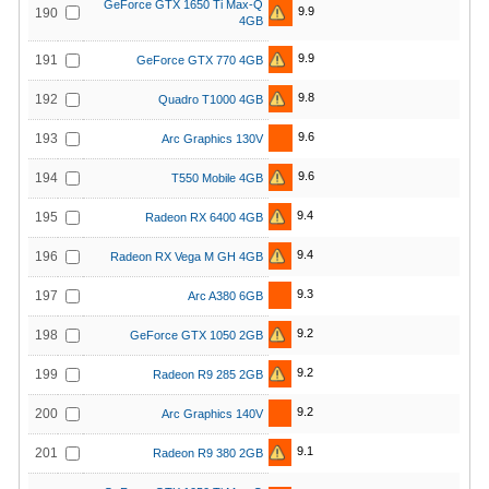
GeForce GTX 1650 Ti Max-Q
9.9
190
4GB
9.9
191
GeForce GTX 770 4GB
9.8
192
Quadro T1000 4GB
9.6
193
Arc Graphics 130V
9.6
194
T550 Mobile 4GB
9.4
195
Radeon RX 6400 4GB
9.4
196
Radeon RX Vega M GH 4GB
9.3
197
Arc A380 6GB
9.2
198
GeForce GTX 1050 2GB
9.2
199
Radeon R9 285 2GB
9.2
200
Arc Graphics 140V
9.1
201
Radeon R9 380 2GB