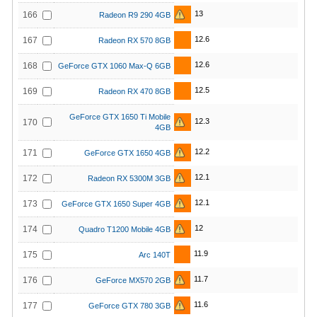
13
166
Radeon R9 290 4GB
12.6
167
Radeon RX 570 8GB
12.6
168
GeForce GTX 1060 Max-Q 6GB
12.5
169
Radeon RX 470 8GB
GeForce GTX 1650 Ti Mobile
12.3
170
4GB
12.2
171
GeForce GTX 1650 4GB
12.1
172
Radeon RX 5300M 3GB
12.1
173
GeForce GTX 1650 Super 4GB
12
174
Quadro T1200 Mobile 4GB
11.9
175
Arc 140T
11.7
176
GeForce MX570 2GB
11.6
177
GeForce GTX 780 3GB