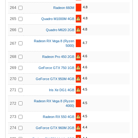
4.8
264
Radeon 660M
4.8
265
Quadro M1000M 4GB
4.8
266
Quadro M620 2GB
Radeon RX Vega 8 (Ryzen
4.7
267
5000)
4.6
268
Radeon Pro 450 2GB
4.6
269
GeForce GTX 750 1GB
4.6
270
GeForce GTX 950M 4GB
4.5
271
Iris Xe DG1 4GB
Radeon RX Vega 8 (Ryzen
4.5
272
4000)
4.5
273
Radeon RX 550 4GB
4.4
274
GeForce GTX 960M 2GB