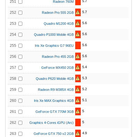
5.7
251
Radeon 760M
5.7
252
Radeon Pro 555 2GB
5.6
253
Quadro M1200 4GB
5.6
254
Quadro P1000 Mobile 4GB
5.6
255
Iris Xe Graphics G7 96EU
5.6
256
Radeon Pro 455 2GB
5.4
257
GeForce MX450 2GB
5.3
258
Quadro P620 Mobile 4GB
5.2
259
Radeon R9 M385X 4GB
5.1
260
Iris Xe MAX Graphics 4GB
5
261
GeForce GTX 770M 3GB
5
262
Graphics 4-Cores iGPU (Arc)
4.9
263
GeForce GTX 750 v2 2GB