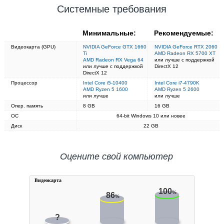
Системные требования
Минимальные:
Рекомендуемые:
Видеокарта (GPU)
NVIDIA GeForce GTX 1660
NVIDIA GeForce RTX 2060
Ti
AMD Radeon RX 5700 XT
AMD Radeon RX Vega 64
или лучше с поддержкой
или лучше с поддержкой
DirectX 12
DirectX 12
Процессор
Intel Core i5-10400
Intel Core i7-4790K
AMD Ryzen 5 1600
AMD Ryzen 5 2600
или лучше
или лучше
Опер. память
8 GB
16 GB
ОС
64-bit Windows 10 или новее
Диск
22 GB
Оцените свой компьютер
Видеокарта
100
%
86
%
?