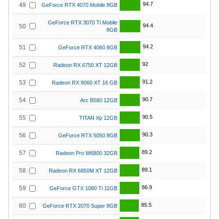
94.7
49
GeForce RTX 4070 Mobile 8GB
GeForce RTX 3070 Ti Mobile
94.4
50
8GB
94.2
51
GeForce RTX 4060 8GB
92
52
Radeon RX 6750 XT 12GB
91.2
53
Radeon RX 9060 XT 16 GB
90.7
54
Arc B580 12GB
90.5
55
TITAN Xp 12GB
90.3
56
GeForce RTX 5050 8GB
89.2
57
Radeon Pro W6800 32GB
89.1
58
Radeon RX 6850M XT 12GB
86.9
59
GeForce GTX 1080 Ti 11GB
85.5
60
GeForce RTX 2070 Super 8GB