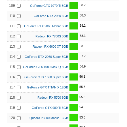
58.7
109
GeForce GTX 1070 Ti 8GB
58.3
110
GeForce RTX 2060 6GB
58.2
111
GeForce RTX 2060 Mobile 6GB
58.1
112
Radeon RX 7700S 8GB
58
113
Radeon RX 6600 XT 8GB
57.7
114
GeForce RTX 2060 Super 8GB
56.9
115
GeForce GTX 1080 Max-Q 8GB
56.1
116
GeForce GTX 1660 Super 6GB
55.8
117
GeForce GTX TITAN X 12GB
55.3
118
Radeon RX 5700 8GB
54
119
GeForce GTX 980 Ti 6GB
53.8
120
Quadro P5000 Mobile 16GB