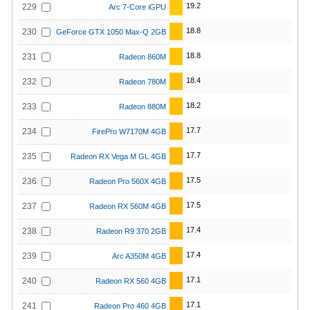
19.2
229
Arc 7-Core iGPU
18.8
230
GeForce GTX 1050 Max-Q 2GB
18.8
231
Radeon 860M
18.4
232
Radeon 780M
18.2
233
Radeon 880M
17.7
234
FirePro W7170M 4GB
17.7
235
Radeon RX Vega M GL 4GB
17.5
236
Radeon Pro 560X 4GB
17.5
237
Radeon RX 560M 4GB
17.4
238
Radeon R9 370 2GB
17.4
239
Arc A350M 4GB
17.1
240
Radeon RX 560 4GB
17.1
241
Radeon Pro 460 4GB