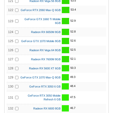
53.5
121
Radeon RX Vega 56 8GB
53.4
122
GeForce RTX 2060 Max-Q 6GB
GeForce GTX 1660 Ti Mobile
52.9
123
6GB
52.8
124
Radeon RX 6650M 8GB
52.6
125
GeForce GTX 1070 Mobile 8GB
52.5
126
Radeon RX Vega 64 8GB
52.1
127
Radeon RX 7600M 8GB
50.3
128
Radeon RX 5600 XT 6GB
49.3
129
GeForce GTX 1070 Max-Q 8GB
48.4
130
GeForce RTX 3050 6 GB
GeForce RTX 3050 Mobile
47.5
131
Refresh 6 GB
46.7
132
Radeon RX 6600 8GB