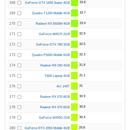
33.8
168
GeForce GTX 1650 Super 4GB
33.7
169
Quadro T1200 Mobile 4GB
33.4
170
Radeon RX 6500M 4GB
32.9
171
GeForce MX570 2GB
32.5
172
GeForce GTX 780 3GB
32.3
173
Quadro P3000 Mobile 6GB
31.8
174
Radeon R9 290 4GB
31.1
175
T600 Laptop 4GB
31
176
Arc 140T
30.9
177
Radeon RX 570 8GB
30.6
178
Radeon RX 470 8GB
30.4
179
GeForce MX550 2GB
29.8
180
GeForce RTX 2050 Mobile 4GB