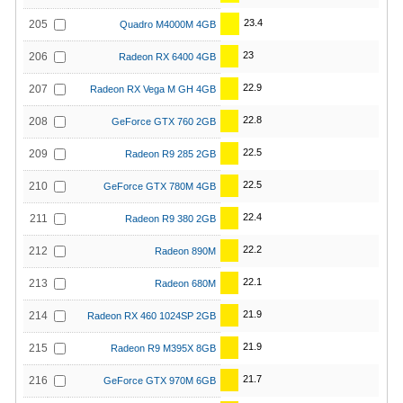
23.4
205
Quadro M4000M 4GB
23
206
Radeon RX 6400 4GB
22.9
207
Radeon RX Vega M GH 4GB
22.8
208
GeForce GTX 760 2GB
22.5
209
Radeon R9 285 2GB
22.5
210
GeForce GTX 780M 4GB
22.4
211
Radeon R9 380 2GB
22.2
212
Radeon 890M
22.1
213
Radeon 680M
21.9
214
Radeon RX 460 1024SP 2GB
21.9
215
Radeon R9 M395X 8GB
21.7
216
GeForce GTX 970M 6GB