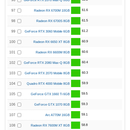
96
GeForce RTX 2070 Max-Q 8GB
61.6
97
Radeon RX 6700M 10GB
61.5
98
Radeon RX 6700S 8GB
61.2
99
GeForce RTX 3060 Mobile 6GB
60.9
100
Radeon RX 6650 XT 8GB
60.6
101
Radeon RX 6600M 8GB
60.4
102
GeForce RTX 2080 Max-Q 8GB
60.3
103
GeForce RTX 2070 Mobile 8GB
59.9
104
Quadro RTX 4000 Mobile 8GB
59.5
105
GeForce GTX 1660 Ti 6GB
59.3
106
GeForce GTX 1070 8GB
59.1
107
Arc A770M 16GB
58.8
108
Radeon RX 7600M XT 8GB