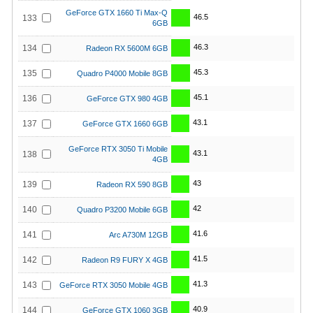
GeForce GTX 1660 Ti Max-Q
46.5
133
6GB
46.3
134
Radeon RX 5600M 6GB
45.3
135
Quadro P4000 Mobile 8GB
45.1
136
GeForce GTX 980 4GB
43.1
137
GeForce GTX 1660 6GB
GeForce RTX 3050 Ti Mobile
43.1
138
4GB
43
139
Radeon RX 590 8GB
42
140
Quadro P3200 Mobile 6GB
41.6
141
Arc A730M 12GB
41.5
142
Radeon R9 FURY X 4GB
41.3
143
GeForce RTX 3050 Mobile 4GB
40.9
144
GeForce GTX 1060 3GB