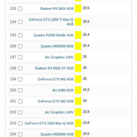
25.5
193
Radeon R9 380X 4GB
GeForce GTX 1050 Ti Max-Q
25.5
194
4GB
25.4
195
Quadro P2000 Mobile 4GB
25.4
196
Quadro M5000M 8GB
25
197
Arc Graphics 130V
25
198
Radeon RX 6500 XT 4GB
25
199
GeForce GTX 960 4GB
24.2
200
Arc A380 6GB
24
201
GeForce GTX 960 2GB
23.9
202
Arc Graphics 140V
23.8
203
GeForce GTX 1650 Max-Q 4GB
23.5
204
Quadro M3000M 4GB