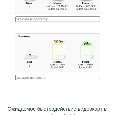
Ваша
Миним.
Реком.
↓
GeForce GTX 1660 Ti
GeForce RTX 2060
Radeon RX Vega 64
Radeon RX 5700 XT
Процессор
100
%
90
%
?
Ваш
Миним.
Реком.
↓
Core i5-10400
Core i7-4790K
Ryzen 5 1600
Ryzen 5 2600
Ожидаемое быстродействие видеокарт в