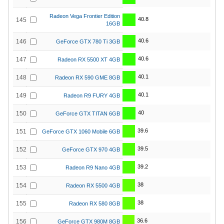
Radeon Vega Frontier Edition
40.8
145
16GB
40.6
146
GeForce GTX 780 Ti 3GB
40.6
147
Radeon RX 5500 XT 4GB
40.1
148
Radeon RX 590 GME 8GB
40.1
149
Radeon R9 FURY 4GB
40
150
GeForce GTX TITAN 6GB
39.6
151
GeForce GTX 1060 Mobile 6GB
39.5
152
GeForce GTX 970 4GB
39.2
153
Radeon R9 Nano 4GB
38
154
Radeon RX 5500 4GB
38
155
Radeon RX 580 8GB
36.6
156
GeForce GTX 980M 8GB