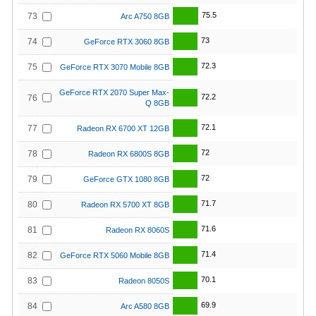
75.5
73
Arc A750 8GB
73
74
GeForce RTX 3060 8GB
72.3
75
GeForce RTX 3070 Mobile 8GB
GeForce RTX 2070 Super Max-
72.2
76
Q 8GB
72.1
77
Radeon RX 6700 XT 12GB
72
78
Radeon RX 6800S 8GB
72
79
GeForce GTX 1080 8GB
71.7
80
Radeon RX 5700 XT 8GB
71.6
81
Radeon RX 8060S
71.4
82
GeForce RTX 5060 Mobile 8GB
70.1
83
Radeon 8050S
69.9
84
Arc A580 8GB