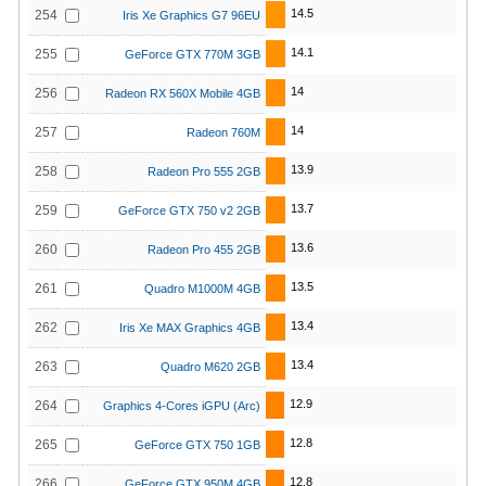
14.5
254
Iris Xe Graphics G7 96EU
14.1
255
GeForce GTX 770M 3GB
14
256
Radeon RX 560X Mobile 4GB
14
257
Radeon 760M
13.9
258
Radeon Pro 555 2GB
13.7
259
GeForce GTX 750 v2 2GB
13.6
260
Radeon Pro 455 2GB
13.5
261
Quadro M1000M 4GB
13.4
262
Iris Xe MAX Graphics 4GB
13.4
263
Quadro M620 2GB
12.9
264
Graphics 4-Cores iGPU (Arc)
12.8
265
GeForce GTX 750 1GB
12.8
266
GeForce GTX 950M 4GB