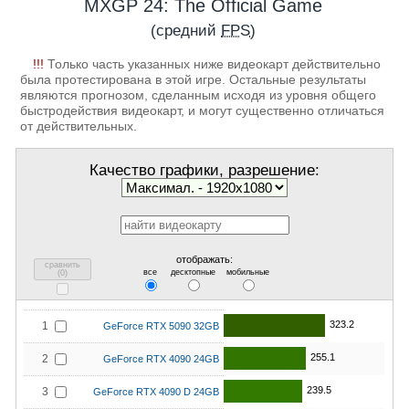
MXGP 24: The Official Game
(средний
FPS
)
!!!
Только часть указанных ниже видеокарт действительно
была протестирована в этой игре. Остальные результаты
являются прогнозом, сделанным исходя из уровня общего
быстродействия видеокарт, и могут существенно отличаться
от действительных.
Качество графики, разрешение:
отображать:
сравнить
все
десктопные
мобильные
(
0
)
323.2
1
GeForce RTX 5090 32GB
255.1
2
GeForce RTX 4090 24GB
239.5
3
GeForce RTX 4090 D 24GB