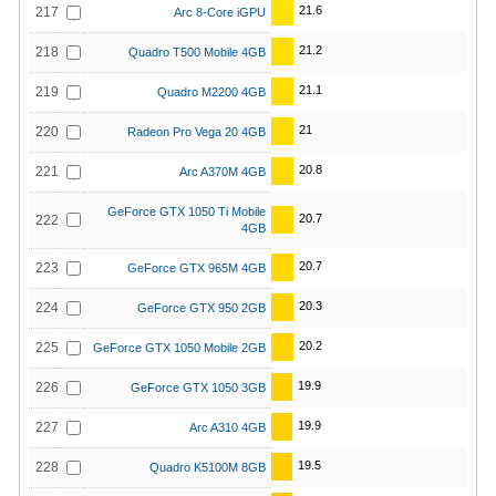
21.6
217
Arc 8-Core iGPU
21.2
218
Quadro T500 Mobile 4GB
21.1
219
Quadro M2200 4GB
21
220
Radeon Pro Vega 20 4GB
20.8
221
Arc A370M 4GB
GeForce GTX 1050 Ti Mobile
20.7
222
4GB
20.7
223
GeForce GTX 965M 4GB
20.3
224
GeForce GTX 950 2GB
20.2
225
GeForce GTX 1050 Mobile 2GB
19.9
226
GeForce GTX 1050 3GB
19.9
227
Arc A310 4GB
19.5
228
Quadro K5100M 8GB