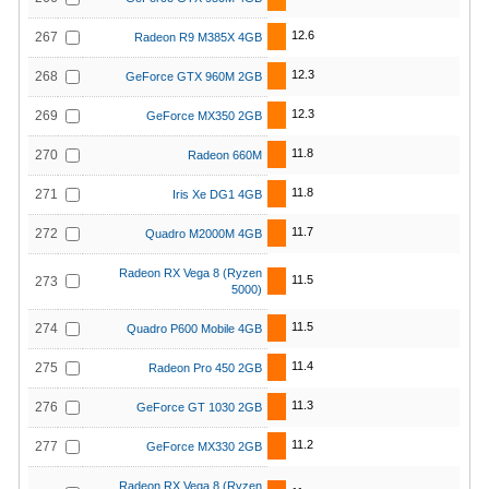
12.6
267
Radeon R9 M385X 4GB
12.3
268
GeForce GTX 960M 2GB
12.3
269
GeForce MX350 2GB
11.8
270
Radeon 660M
11.8
271
Iris Xe DG1 4GB
11.7
272
Quadro M2000M 4GB
Radeon RX Vega 8 (Ryzen
11.5
273
5000)
11.5
274
Quadro P600 Mobile 4GB
11.4
275
Radeon Pro 450 2GB
11.3
276
GeForce GT 1030 2GB
11.2
277
GeForce MX330 2GB
Radeon RX Vega 8 (Ryzen