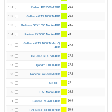
29.7
181
Radeon RX 5300M 3GB
29.3
182
GeForce GTX 1050 Ti 4GB
28.9
183
GeForce GTX 1650 Mobile 4GB
28
184
Radeon RX 5500 Mobile 4GB
GeForce GTX 1650 Ti Max-Q
27.8
185
4GB
27.6
186
GeForce GTX 770 4GB
27.5
187
Quadro T1000 4GB
27.1
188
Radeon Pro 5500M 8GB
27
189
Arc 130T
26.9
190
T550 Mobile 4GB
26.4
191
Radeon RX 470D 4GB
25.9
192
GeForce GTX 1050 2GB