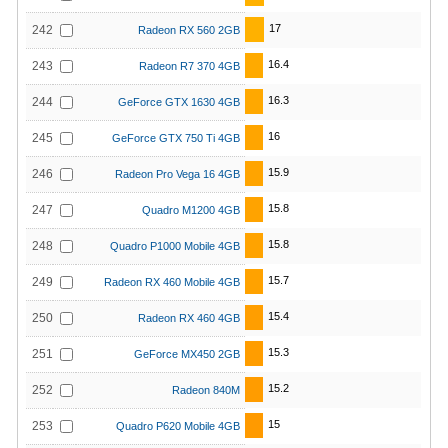
17
242
Radeon RX 560 2GB
16.4
243
Radeon R7 370 4GB
16.3
244
GeForce GTX 1630 4GB
16
245
GeForce GTX 750 Ti 4GB
15.9
246
Radeon Pro Vega 16 4GB
15.8
247
Quadro M1200 4GB
15.8
248
Quadro P1000 Mobile 4GB
15.7
249
Radeon RX 460 Mobile 4GB
15.4
250
Radeon RX 460 4GB
15.3
251
GeForce MX450 2GB
15.2
252
Radeon 840M
15
253
Quadro P620 Mobile 4GB