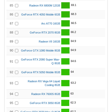
69.1
85
Radeon RX 6800M 12GB
68.3
86
GeForce RTX 4050 Mobile 6GB
66.5
87
Arc A770 16GB
66.2
88
GeForce RTX 2070 8GB
64.9
89
Radeon VII 16GB
64.9
90
GeForce GTX 1080 Mobile 8GB
GeForce RTX 2080 Super Max-
64.6
91
Q 8GB
64
92
GeForce RTX 5050 Mobile 8GB
Radeon RX Vega 64 Liquid
63.2
93
Cooling 8GB
63
94
Radeon RX 7600S 8GB
62.3
95
GeForce RTX 3050 8GB
62.2