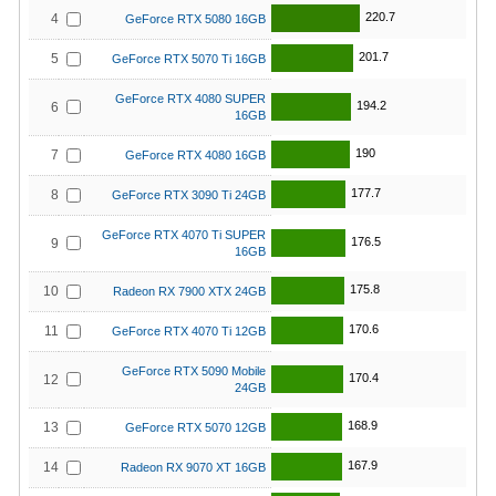
220.7
4
GeForce RTX 5080 16GB
201.7
5
GeForce RTX 5070 Ti 16GB
GeForce RTX 4080 SUPER
194.2
6
16GB
190
7
GeForce RTX 4080 16GB
177.7
8
GeForce RTX 3090 Ti 24GB
GeForce RTX 4070 Ti SUPER
176.5
9
16GB
175.8
10
Radeon RX 7900 XTX 24GB
170.6
11
GeForce RTX 4070 Ti 12GB
GeForce RTX 5090 Mobile
170.4
12
24GB
168.9
13
GeForce RTX 5070 12GB
167.9
14
Radeon RX 9070 XT 16GB