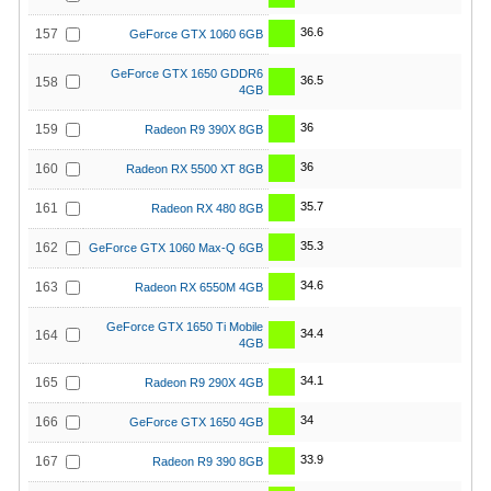
36.6
157
GeForce GTX 1060 6GB
GeForce GTX 1650 GDDR6
36.5
158
4GB
36
159
Radeon R9 390X 8GB
36
160
Radeon RX 5500 XT 8GB
35.7
161
Radeon RX 480 8GB
35.3
162
GeForce GTX 1060 Max-Q 6GB
34.6
163
Radeon RX 6550M 4GB
GeForce GTX 1650 Ti Mobile
34.4
164
4GB
34.1
165
Radeon R9 290X 4GB
34
166
GeForce GTX 1650 4GB
33.9
167
Radeon R9 390 8GB