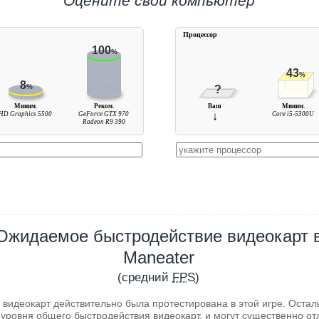
Оцените свой компьютер
Процессор
100
%
43
%
8
%
?
Миним.
Реком.
Ваш
Миним.
HD Graphics 5500
GeForce GTX 970
↓
Core i5-5300U
Radeon R9 390
Ожидаемое быстродействие видеокарт 
Maneater
(средний
FPS
)
 видеокарт действительно была протестирована в этой игре. Оста
уровня общего быстродействия видеокарт, и могут существенно от