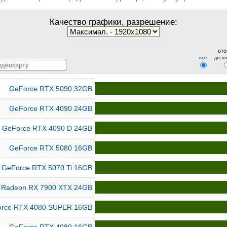
Качество графики, разрешение:
ото
все
дескт
GeForce RTX 5090 32GB
GeForce RTX 4090 24GB
GeForce RTX 4090 D 24GB
GeForce RTX 5080 16GB
GeForce RTX 5070 Ti 16GB
Radeon RX 7900 XTX 24GB
rce RTX 4080 SUPER 16GB