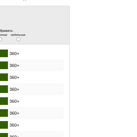
бражать:
опные
мобильные
360+
360+
360+
360+
360+
360+
360+