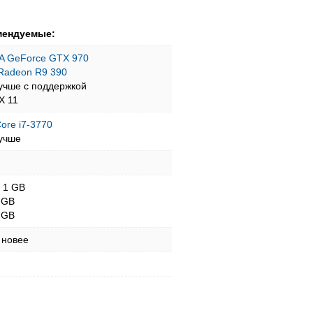
мендуемые:
A GeForce GTX 970
Radeon R9 390
учше с поддержкой
tX 11
Core i7-3770
учше
- 1 GB
 GB
 GB
 новее