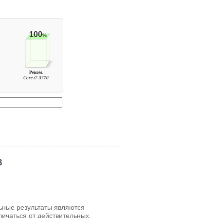
100
%
Реком.
Core i7-3770
в
льные результаты являются
личаться от действительных.