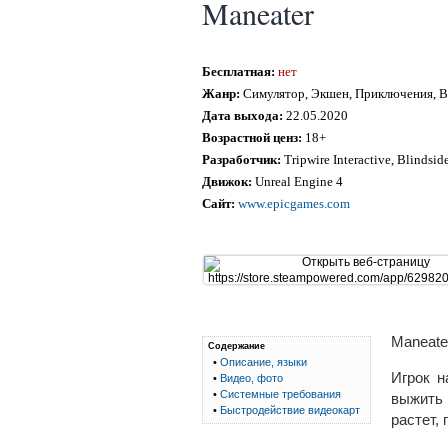
Maneater
Бесплатная:
нет
Жанр:
Симулятор, Экшен, Приключения, 
Дата выхода:
22.05.2020
Возрастной ценз:
18+
Разработчик:
Tripwire Interactive, Blindside
Движок:
Unreal Engine 4
Сайт:
www.epicgames.com
Maneate
Содержание
•
Описание, языки
Игрок н
•
Видео, фото
•
Системные требования
выжить 
•
Быстродействие видеокарт
растет,