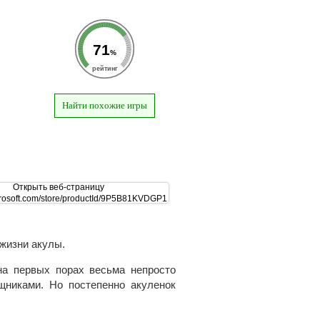
71
%
рейтинг
Найти похожие игры
жизни акулы.
на первых порах весьма непросто
щниками. Но постепенно акуленок