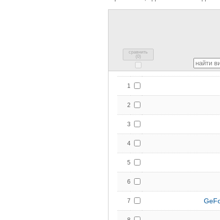
сравнить
(
0
)
1
2
3
4
5
6
GeFo
7