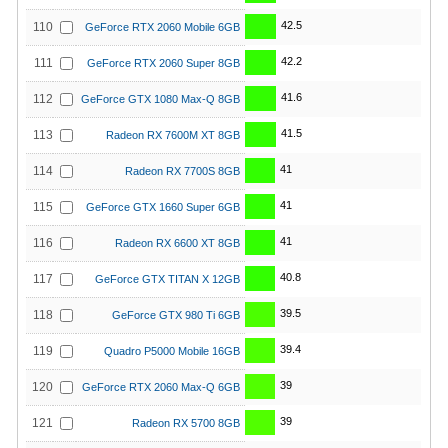
42.5
110
GeForce RTX 2060 Mobile 6GB
42.2
111
GeForce RTX 2060 Super 8GB
41.6
112
GeForce GTX 1080 Max-Q 8GB
41.5
113
Radeon RX 7600M XT 8GB
41
114
Radeon RX 7700S 8GB
41
115
GeForce GTX 1660 Super 6GB
41
116
Radeon RX 6600 XT 8GB
40.8
117
GeForce GTX TITAN X 12GB
39.5
118
GeForce GTX 980 Ti 6GB
39.4
119
Quadro P5000 Mobile 16GB
39
120
GeForce RTX 2060 Max-Q 6GB
39
121
Radeon RX 5700 8GB