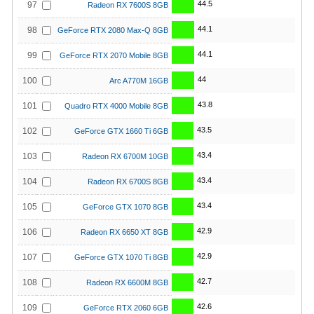
44.5
97
Radeon RX 7600S 8GB
44.1
98
GeForce RTX 2080 Max-Q 8GB
44.1
99
GeForce RTX 2070 Mobile 8GB
44
100
Arc A770M 16GB
43.8
101
Quadro RTX 4000 Mobile 8GB
43.5
102
GeForce GTX 1660 Ti 6GB
43.4
103
Radeon RX 6700M 10GB
43.4
104
Radeon RX 6700S 8GB
43.4
105
GeForce GTX 1070 8GB
42.9
106
Radeon RX 6650 XT 8GB
42.9
107
GeForce GTX 1070 Ti 8GB
42.7
108
Radeon RX 6600M 8GB
42.6
109
GeForce RTX 2060 6GB