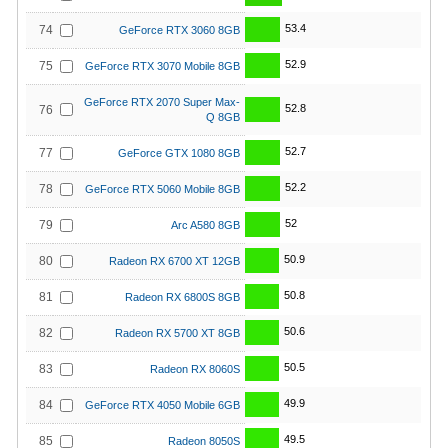
53.4
74
GeForce RTX 3060 8GB
52.9
75
GeForce RTX 3070 Mobile 8GB
GeForce RTX 2070 Super Max-
52.8
76
Q 8GB
52.7
77
GeForce GTX 1080 8GB
52.2
78
GeForce RTX 5060 Mobile 8GB
52
79
Arc A580 8GB
50.9
80
Radeon RX 6700 XT 12GB
50.8
81
Radeon RX 6800S 8GB
50.6
82
Radeon RX 5700 XT 8GB
50.5
83
Radeon RX 8060S
49.9
84
GeForce RTX 4050 Mobile 6GB
49.5
85
Radeon 8050S