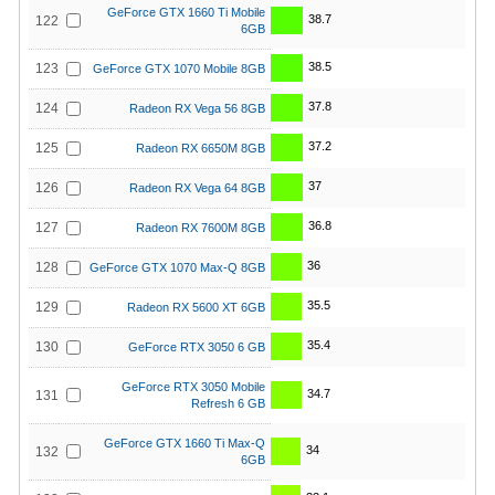
GeForce GTX 1660 Ti Mobile
38.7
122
6GB
38.5
123
GeForce GTX 1070 Mobile 8GB
37.8
124
Radeon RX Vega 56 8GB
37.2
125
Radeon RX 6650M 8GB
37
126
Radeon RX Vega 64 8GB
36.8
127
Radeon RX 7600M 8GB
36
128
GeForce GTX 1070 Max-Q 8GB
35.5
129
Radeon RX 5600 XT 6GB
35.4
130
GeForce RTX 3050 6 GB
GeForce RTX 3050 Mobile
34.7
131
Refresh 6 GB
GeForce GTX 1660 Ti Max-Q
34
132
6GB