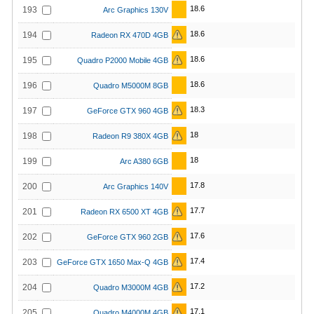
18.6
193
Arc Graphics 130V
18.6
194
Radeon RX 470D 4GB
18.6
195
Quadro P2000 Mobile 4GB
18.6
196
Quadro M5000M 8GB
18.3
197
GeForce GTX 960 4GB
18
198
Radeon R9 380X 4GB
18
199
Arc A380 6GB
17.8
200
Arc Graphics 140V
17.7
201
Radeon RX 6500 XT 4GB
17.6
202
GeForce GTX 960 2GB
17.4
203
GeForce GTX 1650 Max-Q 4GB
17.2
204
Quadro M3000M 4GB
17.1
205
Quadro M4000M 4GB