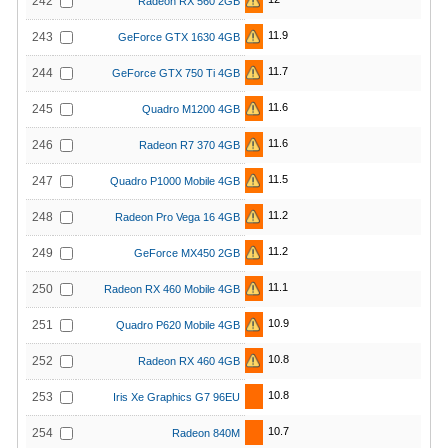
242
Radeon RX 560 2GB
11.9
243
GeForce GTX 1630 4GB
11.7
244
GeForce GTX 750 Ti 4GB
11.6
245
Quadro M1200 4GB
11.6
246
Radeon R7 370 4GB
11.5
247
Quadro P1000 Mobile 4GB
11.2
248
Radeon Pro Vega 16 4GB
11.2
249
GeForce MX450 2GB
11.1
250
Radeon RX 460 Mobile 4GB
10.9
251
Quadro P620 Mobile 4GB
10.8
252
Radeon RX 460 4GB
10.8
253
Iris Xe Graphics G7 96EU
10.7
254
Radeon 840M