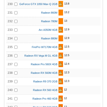
13.8
230
GeForce GTX 1050 Max-Q 2GB
13.2
231
Radeon 860M
13
232
Radeon 780M
12.9
233
Arc A350M 4GB
12.9
234
Radeon 880M
12.5
235
FirePro W7170M 4GB
12.5
236
Radeon RX Vega M GL 4GB
12.4
237
Radeon Pro 560X 4GB
12.3
238
Radeon RX 560M 4GB
12.3
239
Radeon R9 370 2GB
12
240
Radeon RX 560 4GB
12
241
Radeon Pro 460 4GB
12