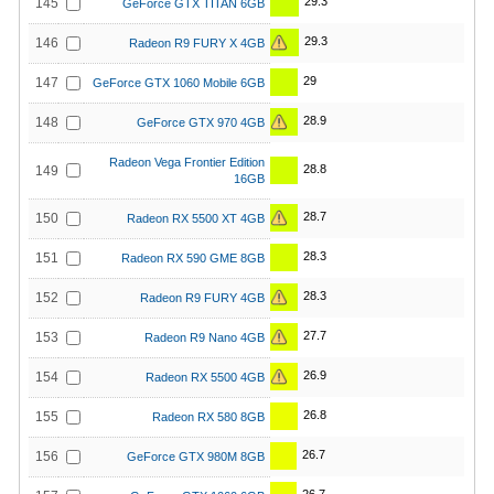
29.3
145
GeForce GTX TITAN 6GB
29.3
146
Radeon R9 FURY X 4GB
29
147
GeForce GTX 1060 Mobile 6GB
28.9
148
GeForce GTX 970 4GB
Radeon Vega Frontier Edition
28.8
149
16GB
28.7
150
Radeon RX 5500 XT 4GB
28.3
151
Radeon RX 590 GME 8GB
28.3
152
Radeon R9 FURY 4GB
27.7
153
Radeon R9 Nano 4GB
26.9
154
Radeon RX 5500 4GB
26.8
155
Radeon RX 580 8GB
26.7
156
GeForce GTX 980M 8GB