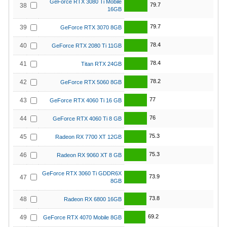
GeForce RTX 3080 Ti Mobile
79.7
38
16GB
79.7
39
GeForce RTX 3070 8GB
78.4
40
GeForce RTX 2080 Ti 11GB
78.4
41
Titan RTX 24GB
78.2
42
GeForce RTX 5060 8GB
77
43
GeForce RTX 4060 Ti 16 GB
76
44
GeForce RTX 4060 Ti 8 GB
75.3
45
Radeon RX 7700 XT 12GB
75.3
46
Radeon RX 9060 XT 8 GB
GeForce RTX 3060 Ti GDDR6X
73.9
47
8GB
73.8
48
Radeon RX 6800 16GB
69.2
49
GeForce RTX 4070 Mobile 8GB