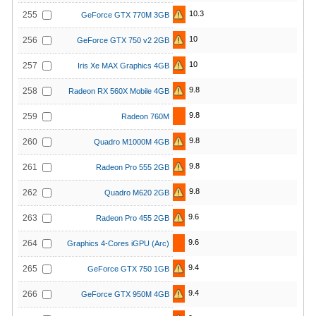
10.3
255
GeForce GTX 770M 3GB
10
256
GeForce GTX 750 v2 2GB
10
257
Iris Xe MAX Graphics 4GB
9.8
258
Radeon RX 560X Mobile 4GB
9.8
259
Radeon 760M
9.8
260
Quadro M1000M 4GB
9.8
261
Radeon Pro 555 2GB
9.8
262
Quadro M620 2GB
9.6
263
Radeon Pro 455 2GB
9.6
264
Graphics 4-Cores iGPU (Arc)
9.4
265
GeForce GTX 750 1GB
9.4
266
GeForce GTX 950M 4GB