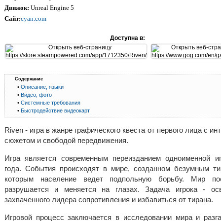
Движок:
Unreal Engine 5
Сайт:
cyan.com
Доступна в:
Содержание
•
Описание, языки
•
Видео, фото
•
Системные требования
•
Быстродействие видеокарт
Riven - игра в жанре графического квеста от первого лица с и
сюжетом и свободой передвижения.
Игра является современным переизданием одноименной и
года. События происходят в мире, созданном безумным ти
которым население ведет подпольную борьбу. Мир пос
разрушается и меняется на глазах. Задача игрока - ос
захваченного лидера сопротивления и избавиться от тирана.
Игровой процесс заключается в исследовании мира и разг