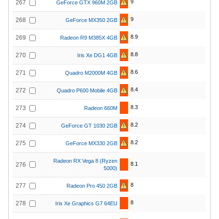
9
267
GeForce GTX 960M 2GB
9
268
GeForce MX350 2GB
8.9
269
Radeon R9 M385X 4GB
8.8
270
Iris Xe DG1 4GB
8.6
271
Quadro M2000M 4GB
8.4
272
Quadro P600 Mobile 4GB
8.3
273
Radeon 660M
8.2
274
GeForce GT 1030 2GB
8.2
275
GeForce MX330 2GB
Radeon RX Vega 8 (Ryzen
8.1
276
5000)
8
277
Radeon Pro 450 2GB
8
278
Iris Xe Graphics G7 64EU