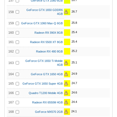
26.7
157
GeForce GTX 1060 6GB
GeForce GTX 1650 GDDR6
26.7
158
4GB
25.8
159
GeForce GTX 1060 Max-Q 6GB
25.4
160
Radeon R9 390X 8GB
25.4
161
Radeon RX 5500 XT 8GB
25.2
162
Radeon RX 480 8GB
GeForce GTX 1650 Ti Mobile
25.1
163
4GB
24.9
164
GeForce GTX 1650 4GB
24.7
165
GeForce GTX 1650 Super 4GB
24.6
166
Quadro T1200 Mobile 4GB
24.4
167
Radeon RX 6550M 4GB
24.1
168
GeForce MX570 2GB