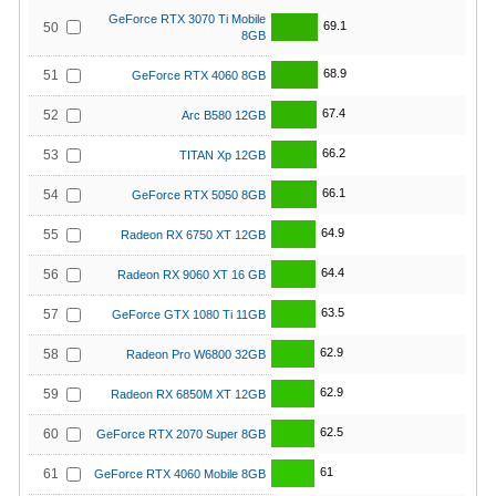
GeForce RTX 3070 Ti Mobile
69.1
50
8GB
68.9
51
GeForce RTX 4060 8GB
67.4
52
Arc B580 12GB
66.2
53
TITAN Xp 12GB
66.1
54
GeForce RTX 5050 8GB
64.9
55
Radeon RX 6750 XT 12GB
64.4
56
Radeon RX 9060 XT 16 GB
63.5
57
GeForce GTX 1080 Ti 11GB
62.9
58
Radeon Pro W6800 32GB
62.9
59
Radeon RX 6850M XT 12GB
62.5
60
GeForce RTX 2070 Super 8GB
61
61
GeForce RTX 4060 Mobile 8GB