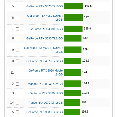
147.5
5
GeForce RTX 5070 Ti 16GB
GeForce RTX 4080 SUPER
142
6
16GB
138.9
7
GeForce RTX 4080 16GB
130
8
GeForce RTX 3090 Ti 24GB
GeForce RTX 4070 Ti SUPER
129.1
9
16GB
124.7
10
GeForce RTX 4070 Ti 12GB
GeForce RTX 5090 Mobile
124.6
11
24GB
124.1
12
Radeon RX 7900 XTX 24GB
123.5
13
GeForce RTX 5070 12GB
118.5
14
Radeon RX 9070 XT 16GB
116.8
15
GeForce RTX 3080 Ti 12GB