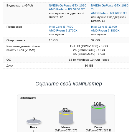
Видеокарта (GPU)
NVIDIA GeForce GTX 1070
NVIDIA GeForce GTX 1080
AMD Radeon RX 5700 XT
Ti
или лучше с поддержкой
AMD Radeon RX 6800 XT
DirectX 12
или лучше с поддержкой
DirectX 12
Процессор
Intel Core i5-7400
Intel Core i5-11400
AMD Ryzen 7 2700X
AMD Ryzen 7 3800X
или лучше
или лучше
Опер. память
16 GB
32 GB
Рекомендуемый объем
Full HD (1920x1080) - 6 GB
памяти GPU (VRAM)
2K (2560x1440) - 6 GB
4K (3840x2160) - 8 GB
ОС
64-bit Windows 10 или новее
Диск
30 GB
Оцените свой компьютер
Видеокарта
100
%
62
%
?
Ваша
Миним.
Реком.
↓
GeForce GTX 1070
GeForce GTX 1080 Ti