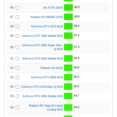
49.5
86
Arc A770 16GB
48.8
87
Radeon RX 6800M 12GB
48.4
88
GeForce RTX 2070 8GB
47.5
89
GeForce GTX 1080 Mobile 8GB
GeForce RTX 2080 Super Max-
47.3
90
Q 8GB
46.8
91
GeForce RTX 5050 Mobile 8GB
45.8
92
Radeon VII 16GB
45.5
93
GeForce RTX 3050 8GB
45.5
94
GeForce RTX 2070 Max-Q 8GB
44.7
95
GeForce RTX 3060 Mobile 6GB
Radeon RX Vega 64 Liquid
44.6
96
Cooling 8GB