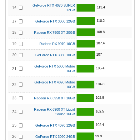
GeForce RTX 4070 SUPER
113.4
16
12GB
110.2
17
GeForce RTX 3080 12GB
108.8
18
Radeon RX 7900 XT 20GB
107.4
19
Radeon RX 9070 16GB
107
20
GeForce RTX 3080 10GB
GeForce RTX 5080 Mobile
105.4
21
16GB
GeForce RTX 4090 Mobile
104.8
22
16GB
102.9
23
Radeon RX 6950 XT 16GB
Radeon RX 6900 XT Liquid
102.5
24
Cooled 16GB
102.4
25
GeForce RTX 4070 12GB
99.9
26
GeForce RTX 3090 24GB