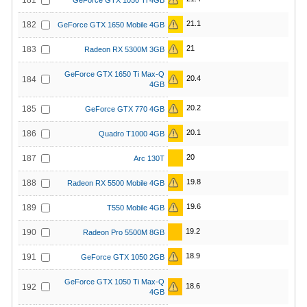
181
GeForce GTX 1050 Ti 4GB
21.1
182
GeForce GTX 1650 Mobile 4GB
21
183
Radeon RX 5300M 3GB
GeForce GTX 1650 Ti Max-Q
20.4
184
4GB
20.2
185
GeForce GTX 770 4GB
20.1
186
Quadro T1000 4GB
20
187
Arc 130T
19.8
188
Radeon RX 5500 Mobile 4GB
19.6
189
T550 Mobile 4GB
19.2
190
Radeon Pro 5500M 8GB
18.9
191
GeForce GTX 1050 2GB
GeForce GTX 1050 Ti Max-Q
18.6
192
4GB