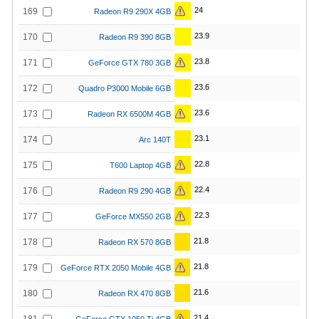
24
169
Radeon R9 290X 4GB
23.9
170
Radeon R9 390 8GB
23.8
171
GeForce GTX 780 3GB
23.6
172
Quadro P3000 Mobile 6GB
23.6
173
Radeon RX 6500M 4GB
23.1
174
Arc 140T
22.8
175
T600 Laptop 4GB
22.4
176
Radeon R9 290 4GB
22.3
177
GeForce MX550 2GB
21.8
178
Radeon RX 570 8GB
21.8
179
GeForce RTX 2050 Mobile 4GB
21.6
180
Radeon RX 470 8GB
21.4