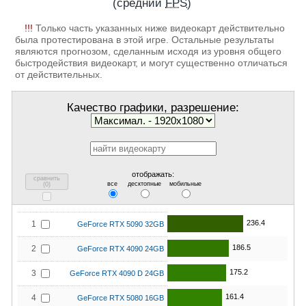
(средний
FPS
)
!!!
Только часть указанных ниже видеокарт действительно
была протестирована в этой игре. Остальные результаты
являются прогнозом, сделанным исходя из уровня общего
быстродействия видеокарт, и могут существенно отличаться
от действительных.
Качество графики, разрешение:
отображать:
сравнить
все
десктопные
мобильные
(
0
)
236.4
1
GeForce RTX 5090 32GB
186.5
2
GeForce RTX 4090 24GB
175.2
3
GeForce RTX 4090 D 24GB
161.4
4
GeForce RTX 5080 16GB