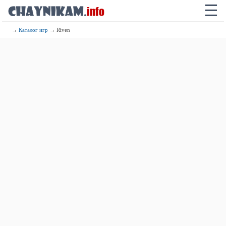
☰
→
Каталог игр
→ Riven