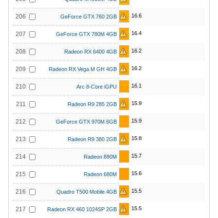
16.6
206
GeForce GTX 760 2GB
16.4
207
GeForce GTX 780M 4GB
16.2
208
Radeon RX 6400 4GB
16.2
209
Radeon RX Vega M GH 4GB
16.1
210
Arc 8-Core iGPU
15.9
211
Radeon R9 285 2GB
15.9
212
GeForce GTX 970M 6GB
15.8
213
Radeon R9 380 2GB
15.7
214
Radeon 890M
15.6
215
Radeon 680M
15.5
216
Quadro T500 Mobile 4GB
15.5
217
Radeon RX 460 1024SP 2GB