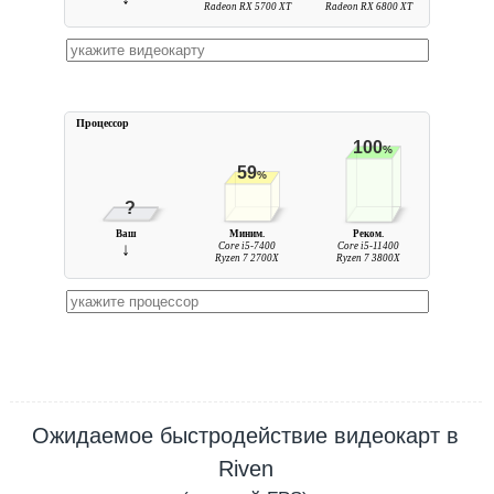
Radeon RX 5700 XT
Radeon RX 6800 XT
Процессор
100
%
59
%
?
Ваш
Миним.
Реком.
↓
Core i5-7400
Core i5-11400
Ryzen 7 2700X
Ryzen 7 3800X
Ожидаемое быстродействие видеокарт в
Riven