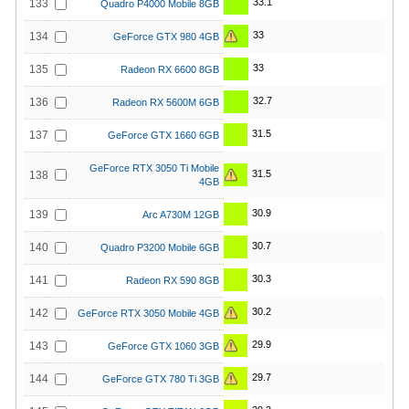
33.1
133
Quadro P4000 Mobile 8GB
33
134
GeForce GTX 980 4GB
33
135
Radeon RX 6600 8GB
32.7
136
Radeon RX 5600M 6GB
31.5
137
GeForce GTX 1660 6GB
GeForce RTX 3050 Ti Mobile
31.5
138
4GB
30.9
139
Arc A730M 12GB
30.7
140
Quadro P3200 Mobile 6GB
30.3
141
Radeon RX 590 8GB
30.2
142
GeForce RTX 3050 Mobile 4GB
29.9
143
GeForce GTX 1060 3GB
29.7
144
GeForce GTX 780 Ti 3GB