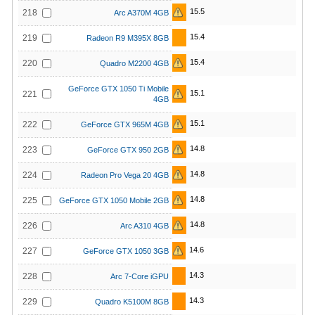
15.5
218
Arc A370M 4GB
15.4
219
Radeon R9 M395X 8GB
15.4
220
Quadro M2200 4GB
GeForce GTX 1050 Ti Mobile
15.1
221
4GB
15.1
222
GeForce GTX 965M 4GB
14.8
223
GeForce GTX 950 2GB
14.8
224
Radeon Pro Vega 20 4GB
14.8
225
GeForce GTX 1050 Mobile 2GB
14.8
226
Arc A310 4GB
14.6
227
GeForce GTX 1050 3GB
14.3
228
Arc 7-Core iGPU
14.3
229
Quadro K5100M 8GB