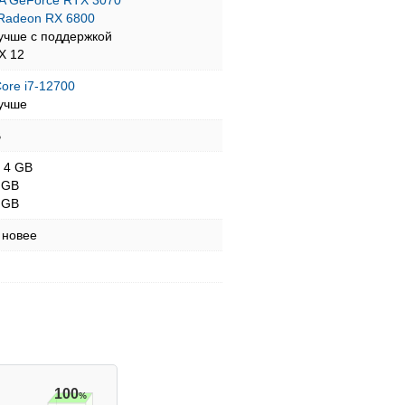
A GeForce RTX 3070
Radeon RX 6800
учше с поддержкой
tX 12
Core i7-12700
учше
B
- 4 GB
 GB
 GB
 новее
100
%