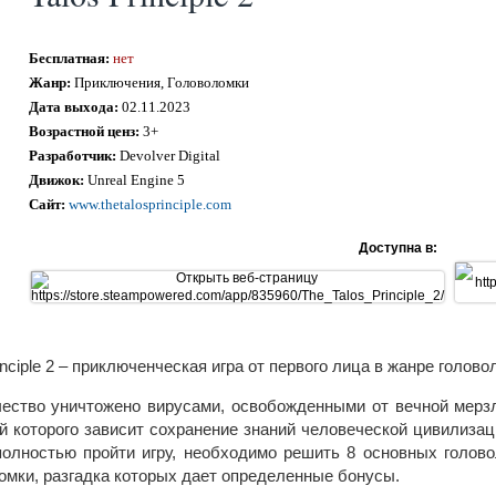
Бесплатная:
нет
Жанр:
Приключения, Головоломки
Дата выхода:
02.11.2023
Возрастной ценз:
3+
Разработчик:
Devolver Digital
Движок:
Unreal Engine 5
Сайт:
www.thetalosprinciple.com
Доступна в:
inciple 2 – приключенческая игра от первого лица в жанре голово
ество уничтожено вирусами, освобожденными от вечной мерзл
й которого зависит сохранение знаний человеческой цивилизац
олностью пройти игру, необходимо решить 8 основных голово
омки, разгадка которых дает определенные бонусы.