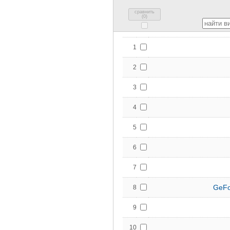
сравнить
(
0
)
1
2
3
4
5
6
7
GeFo
8
9
10