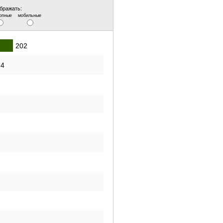
бражать:
опные
мобильные
202
.4