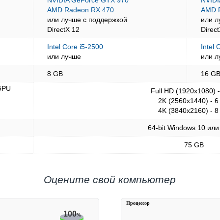
NVIDIA GeForce GTX 970
NVIDI
AMD Radeon RX 470
AMD 
или лучше с поддержкой
или л
DirectX 12
Direc
Intel Core i5-2500
Intel 
или лучше
или л
8 GB
16 G
GPU
Full HD (1920x1080) 
2K (2560x1440) - 6
4K (3840x2160) - 8
64-bit Windows 10 или
75 GB
Оцените свой компьютер
Процессор
100
%