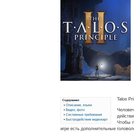
Talos Pr
Содержание
•
Описание, языки
Человеч
•
Видео, фото
•
Системные требования
действи
•
Быстродействие видеокарт
Чтобы п
игре есть дополнительные головол