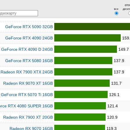
ото
все
дескт
GeForce RTX 5090 32GB
GeForce RTX 4090 24GB
159
GeForce RTX 4090 D 24GB
149.7
GeForce RTX 5080 16GB
137.9
Radeon RX 7900 XTX 24GB
137.9
Radeon RX 9070 XT 16GB
131.7
GeForce RTX 5070 Ti 16GB
126.1
rce RTX 4080 SUPER 16GB
121.4
Radeon RX 7900 XT 20GB
120.9
Radeon RX 9070 16GB
119.3