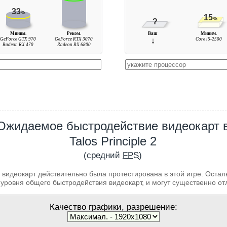
33
%
15
%
?
Миним.
Реком.
Ваш
Миним.
GeForce GTX 970
GeForce RTX 3070
↓
Core i5-2500
Radeon RX 470
Radeon RX 6800
Ожидаемое быстродействие видеокарт 
Talos Principle 2
(средний
FPS
)
 видеокарт действительно была протестирована в этой игре. Оста
уровня общего быстродействия видеокарт, и могут существенно от
Качество графики, разрешение: