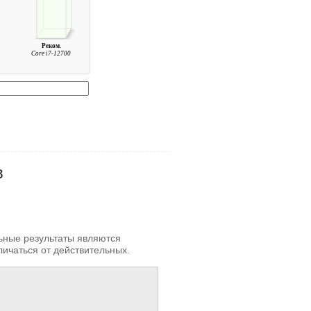
Реком.
Core i7-12700
в
льные результаты являются
личаться от действительных.