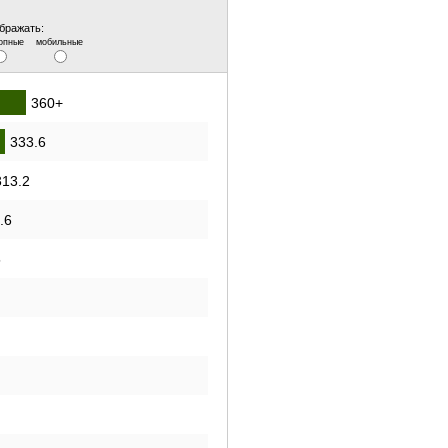
бражать:
опные
мобильные
360+
333.6
313.2
.6
5