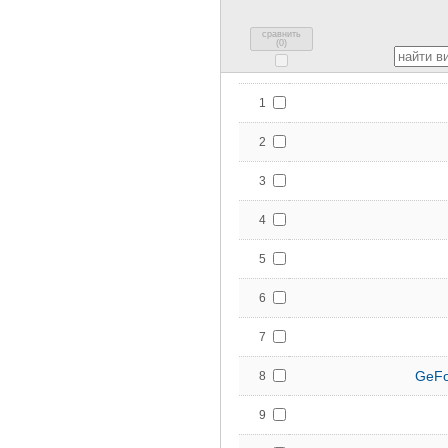
сравнить
(
0
)
1
2
3
4
5
6
7
GeFo
8
9