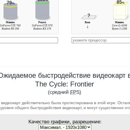
%
85
79
%
%
?
Миним.
Реком.
Ваш
Миним.
GeForce GTX 760
GeForce GTX 970
↓
Core i5-4590
Radeon R9 290
Radeon RX 570
Ryzen 3 1200
Ожидаемое быстродействие видеокарт 
The Cycle: Frontier
(средний
FPS
)
 видеокарт действительно была протестирована в этой игре. Оста
уровня общего быстродействия видеокарт, и могут существенно от
Качество графики, разрешение: