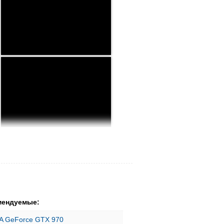
мендуемые:
A GeForce GTX 970