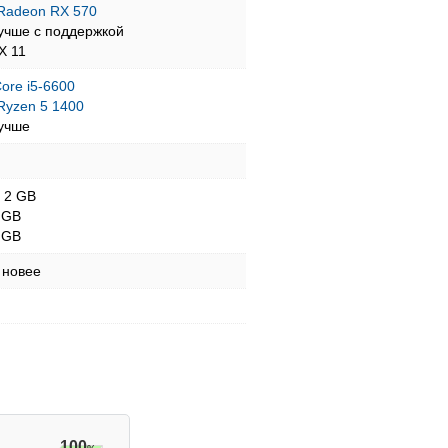
Radeon RX 570
учше с поддержкой
tX 11
Core i5-6600
yzen 5 1400
учше
- 2 GB
 GB
 GB
 новее
100