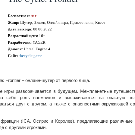
Бесплатная:
нет
Жанр:
Шутер, Экшен, Онлайн игра, Приключения, Квест
Дата выхода:
08.06.2022
Возрастной ценз:
16+
Разработчик:
YAGER
Движок:
Unreal Engine 4
Сайт:
thecycle.game
e: Frontier – онлайн-шутер от первого лица.
е игры разворачивается в будущем. Межпланетные путешест
на себя роль наемников и высаживаются на опасную план
ваться друг с другом, а также с опасностями окружающей с
 фракции (ICA, Осирис и Королев), предлагающие различные 
де с другими игроками.