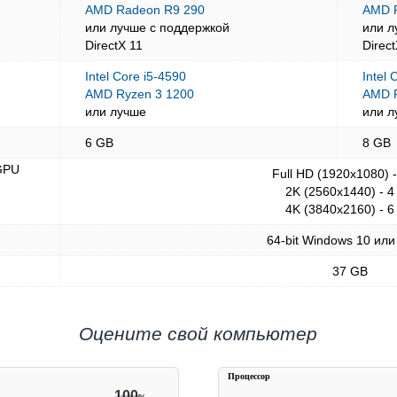
AMD Radeon R9 290
AMD 
или лучше с поддержкой
или л
DirectX 11
Direc
Intel Core i5-4590
Intel 
AMD Ryzen 3 1200
AMD R
или лучше
или л
6 GB
8 GB
GPU
Full HD (1920x1080) 
2K (2560x1440) - 4
4K (3840x2160) - 6
64-bit Windows 10 или
37 GB
Оцените свой компьютер
Процессор
100