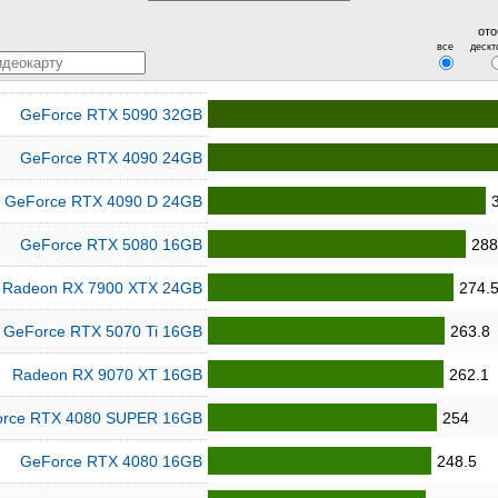
ото
все
дескт
GeForce RTX 5090 32GB
GeForce RTX 4090 24GB
GeForce RTX 4090 D 24GB
GeForce RTX 5080 16GB
288
Radeon RX 7900 XTX 24GB
274.
GeForce RTX 5070 Ti 16GB
263.8
Radeon RX 9070 XT 16GB
262.1
rce RTX 4080 SUPER 16GB
254
GeForce RTX 4080 16GB
248.5