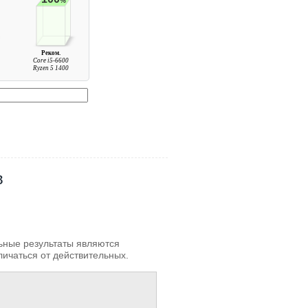
%
Реком.
Core i5-6600
Ryzen 5 1400
в
льные результаты являются
личаться от действительных.