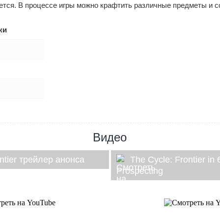
тся. В процессе игры можно крафтить различные предметы и с
ки
Видео
ontier трейлер анонса
The Cycle: Frontier in
Prospecting