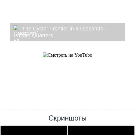
The Cycle: Frontier in 60 seconds -
Private Quarters
Скриншоты