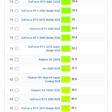
33.4
74
GeForce RTX 3060 12GB
33.3
75
GeForce RTX 2080 Mobile 8GB
33
76
GeForce RTX 5070 Mobile 8GB
32.9
77
GeForce RTX 2080 8GB
32.6
78
GeForce RTX 3080 Mobile 8GB
GeForce RTX 2070 Super
32.2
79
Mobile 8GB
31.4
80
Radeon VII 16GB
31.2
81
Arc A580 8GB
Radeon RX Vega 64 Liquid
30.6
82
Cooling 8GB
30.5
83
Radeon RX 7600S 8GB
30.4
84
GeForce RTX 3060 8GB
30.1
85
GeForce RTX 3070 Mobile 8GB