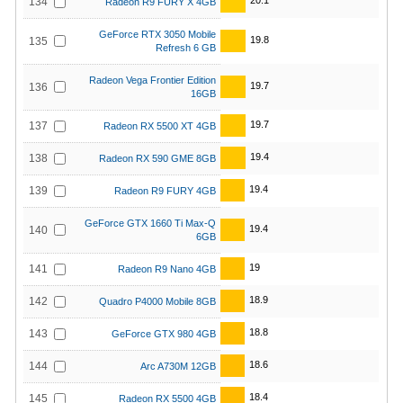
20.1
134
Radeon R9 FURY X 4GB
GeForce RTX 3050 Mobile
19.8
135
Refresh 6 GB
Radeon Vega Frontier Edition
19.7
136
16GB
19.7
137
Radeon RX 5500 XT 4GB
19.4
138
Radeon RX 590 GME 8GB
19.4
139
Radeon R9 FURY 4GB
GeForce GTX 1660 Ti Max-Q
19.4
140
6GB
19
141
Radeon R9 Nano 4GB
18.9
142
Quadro P4000 Mobile 8GB
18.8
143
GeForce GTX 980 4GB
18.6
144
Arc A730M 12GB
18.4
145
Radeon RX 5500 4GB