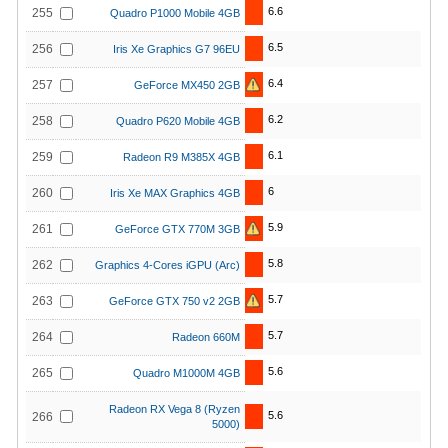
6.6
255
Quadro P1000 Mobile 4GB
6.5
256
Iris Xe Graphics G7 96EU
6.4
257
GeForce MX450 2GB
6.2
258
Quadro P620 Mobile 4GB
6.1
259
Radeon R9 M385X 4GB
6
260
Iris Xe MAX Graphics 4GB
5.9
261
GeForce GTX 770M 3GB
5.8
262
Graphics 4-Cores iGPU (Arc)
5.7
263
GeForce GTX 750 v2 2GB
5.7
264
Radeon 660M
5.6
265
Quadro M1000M 4GB
Radeon RX Vega 8 (Ryzen
5.6
266
5000)