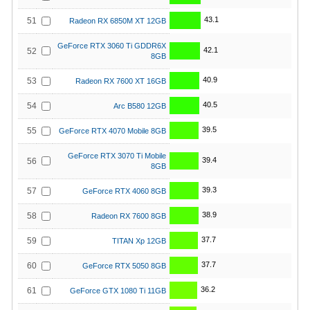
43.1
51
Radeon RX 6850M XT 12GB
GeForce RTX 3060 Ti GDDR6X
42.1
52
8GB
40.9
53
Radeon RX 7600 XT 16GB
40.5
54
Arc B580 12GB
39.5
55
GeForce RTX 4070 Mobile 8GB
GeForce RTX 3070 Ti Mobile
39.4
56
8GB
39.3
57
GeForce RTX 4060 8GB
38.9
58
Radeon RX 7600 8GB
37.7
59
TITAN Xp 12GB
37.7
60
GeForce RTX 5050 8GB
36.2
61
GeForce GTX 1080 Ti 11GB