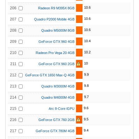
10.6
206
Radeon R9 M395X 8GB
10.6
207
Quadro P2000 Mobile 4GB
10.6
208
Quadro M5000M 8GB
10.4
209
GeForce GTX 960 4GB
10.2
210
Radeon Pro Vega 20 4GB
10
211
GeForce GTX 960 2GB
9.9
212
GeForce GTX 1650 Max-Q 4GB
9.8
213
Quadro M3000M 4GB
9.7
214
Quadro M4000M 4GB
9.6
215
Arc 8-Core iGPU
9.5
216
GeForce GTX 760 2GB
9.4
217
GeForce GTX 780M 4GB