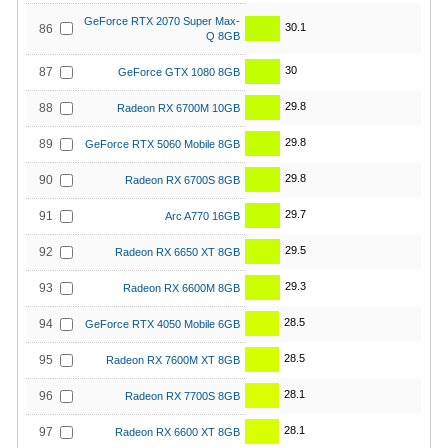
GeForce RTX 2070 Super Max-
30.1
86
Q 8GB
30
87
GeForce GTX 1080 8GB
29.8
88
Radeon RX 6700M 10GB
29.8
89
GeForce RTX 5060 Mobile 8GB
29.8
90
Radeon RX 6700S 8GB
29.7
91
Arc A770 16GB
29.5
92
Radeon RX 6650 XT 8GB
29.3
93
Radeon RX 6600M 8GB
28.5
94
GeForce RTX 4050 Mobile 6GB
28.5
95
Radeon RX 7600M XT 8GB
28.1
96
Radeon RX 7700S 8GB
28.1
97
Radeon RX 6600 XT 8GB