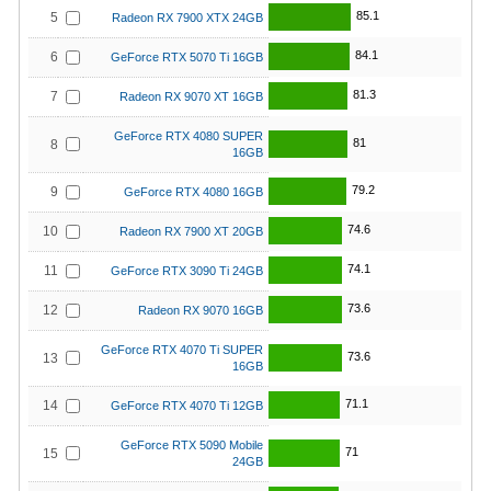
85.1
5
Radeon RX 7900 XTX 24GB
84.1
6
GeForce RTX 5070 Ti 16GB
81.3
7
Radeon RX 9070 XT 16GB
GeForce RTX 4080 SUPER
81
8
16GB
79.2
9
GeForce RTX 4080 16GB
74.6
10
Radeon RX 7900 XT 20GB
74.1
11
GeForce RTX 3090 Ti 24GB
73.6
12
Radeon RX 9070 16GB
GeForce RTX 4070 Ti SUPER
73.6
13
16GB
71.1
14
GeForce RTX 4070 Ti 12GB
GeForce RTX 5090 Mobile
71
15
24GB