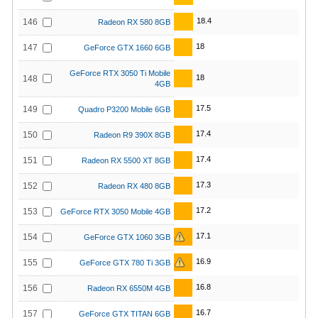
18.4
146
Radeon RX 580 8GB
18
147
GeForce GTX 1660 6GB
GeForce RTX 3050 Ti Mobile
18
148
4GB
17.5
149
Quadro P3200 Mobile 6GB
17.4
150
Radeon R9 390X 8GB
17.4
151
Radeon RX 5500 XT 8GB
17.3
152
Radeon RX 480 8GB
17.2
153
GeForce RTX 3050 Mobile 4GB
17.1
154
GeForce GTX 1060 3GB
16.9
155
GeForce GTX 780 Ti 3GB
16.8
156
Radeon RX 6550M 4GB
16.7
157
GeForce GTX TITAN 6GB