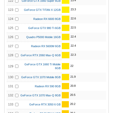
23.4
122
GeForce GTX 1660 Super 6GB
23.3
123
GeForce GTX TITAN X 12GB
22.6
124
Radeon RX 6600 8GB
22.5
125
GeForce GTX 980 Ti 6GB
22.4
126
Quadro P5000 Mobile 16GB
22.4
127
Radeon RX 5600M 6GB
22.3
128
GeForce RTX 2060 Max-Q 6GB
GeForce GTX 1660 Ti Mobile
22
129
6GB
21.9
130
GeForce GTX 1070 Mobile 8GB
20.8
131
Radeon RX 590 8GB
20.5
132
GeForce GTX 1070 Max-Q 8GB
20.2
133
GeForce RTX 3050 6 GB