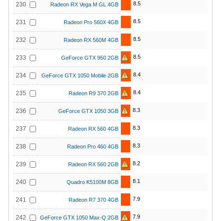
8.5
230
Radeon RX Vega M GL 4GB
8.5
231
Radeon Pro 560X 4GB
8.5
232
Radeon RX 560M 4GB
8.5
233
GeForce GTX 950 2GB
8.4
234
GeForce GTX 1050 Mobile 2GB
8.4
235
Radeon R9 370 2GB
8.3
236
GeForce GTX 1050 3GB
8.3
237
Radeon RX 560 4GB
8.3
238
Radeon Pro 460 4GB
8.2
239
Radeon RX 560 2GB
8.1
240
Quadro K5100M 8GB
7.9
241
Radeon R7 370 4GB
7.9
242
GeForce GTX 1050 Max-Q 2GB