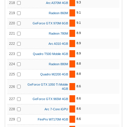
9.3
218
Arc A370M 4GB
9.1
219
Radeon 860M
9.1
220
GeForce GTX 970M 6GB
8.9
221
Radeon 780M
8.9
222
Arc A310 4GB
8.9
223
Quadro T500 Mobile 4GB
8.8
224
Radeon 880M
8.8
225
Quadro M2200 4GB
GeForce GTX 1050 Ti Mobile
8.6
226
4GB
8.6
227
GeForce GTX 965M 4GB
8.6
228
Arc 7-Core iGPU
8.6
229
FirePro W7170M 4GB