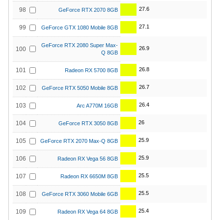
27.6
98
GeForce RTX 2070 8GB
27.1
99
GeForce GTX 1080 Mobile 8GB
GeForce RTX 2080 Super Max-
26.9
100
Q 8GB
26.8
101
Radeon RX 5700 8GB
26.7
102
GeForce RTX 5050 Mobile 8GB
26.4
103
Arc A770M 16GB
26
104
GeForce RTX 3050 8GB
25.9
105
GeForce RTX 2070 Max-Q 8GB
25.9
106
Radeon RX Vega 56 8GB
25.5
107
Radeon RX 6650M 8GB
25.5
108
GeForce RTX 3060 Mobile 6GB
25.4
109
Radeon RX Vega 64 8GB