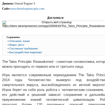
Движок:
Unreal Engine 5
Сайт:
www.thetalosprinciple.com
Доступна в:
Содержание
•
Описание, языки
•
Видео, фото
•
Системные требования
•
Быстродействие видеокарт
The Talos Principle: Reawakened - сюжетная головоломка, кото
можно проходить от первого или от третьего лица.
Игра является современным переизданием The Talos Princi
2014 года. Человечество вымерло под воздействи
смертельного вируса, высвобожденного из вечной мерзло
Игрок берет на себя роль робота с человеческим сознанием.
его действий и решений зависит сохранение и дальней
приумножение знаний человеческой цивилизации. Ро
проходит более 120 различных локаций, преодоле