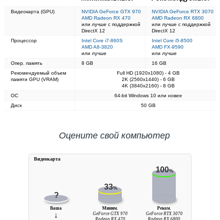
Видеокарта (GPU)
NVIDIA GeForce GTX 970
NVIDIA GeForce RTX 3070
AMD Radeon RX 470
AMD Radeon RX 6800
или лучше с поддержкой
или лучше с поддержкой
DirectX 12
DirectX 12
Процессор
Intel Core i7-860S
Intel Core i5-8500
AMD A8-3820
AMD FX-9590
или лучше
или лучше
Опер. память
8 GB
16 GB
Рекомендуемый объем
Full HD (1920x1080) - 4 GB
памяти GPU (VRAM)
2K (2560x1440) - 6 GB
4K (3840x2160) - 8 GB
ОС
64-bit Windows 10 или новее
Диск
50 GB
Оцените свой компьютер
Видеокарта
100
%
33
%
?
Ваша
Миним.
Реком.
↓
GeForce GTX 970
GeForce RTX 3070
Radeon RX 470
Radeon RX 6800