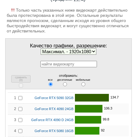
!!!
Только часть указанных ниже видеокарт действительно
была протестирована в этой игре. Остальные результаты
являются прогнозом, сделанным исходя из уровня общего
быстродействия видеокарт, и могут существенно отличаться
от действительных.
Качество графики, разрешение:
отображать:
сравнить
все
десктопные
мобильные
(
0
)
134.7
1
GeForce RTX 5090 32GB
106.3
2
GeForce RTX 4090 24GB
99.8
3
GeForce RTX 4090 D 24GB
92
4
GeForce RTX 5080 16GB