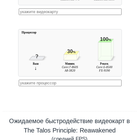
Процессор
100
%
30
%
?
Ваш
Миним.
Реком.
↓
Core i7-860S
Core i5-8500
A8-3820
FX-9590
Ожидаемое быстродействие видеокарт в
The Talos Principle: Reawakened
(средний
FPS
)