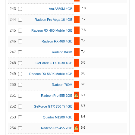
7.8
243
Arc A350M 4GB
7.7
244
Radeon Pro Vega 16 4GB
7.6
245
Radeon RX 460 Mobile 4GB
7.4
246
Radeon RX 460 4GB
7.4
247
Radeon 840M
6.8
248
GeForce GTX 1630 4GB
6.8
249
Radeon RX 560X Mobile 4GB
6.8
250
Radeon 760M
6.7
251
Radeon Pro 555 2GB
6.7
252
GeForce GTX 750 Ti 4GB
6.6
253
Quadro M1200 4GB
6.6
254
Radeon Pro 455 2GB