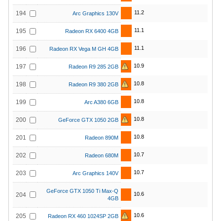
11.2
194
Arc Graphics 130V
11.1
195
Radeon RX 6400 4GB
11.1
196
Radeon RX Vega M GH 4GB
10.9
197
Radeon R9 285 2GB
10.8
198
Radeon R9 380 2GB
10.8
199
Arc A380 6GB
10.8
200
GeForce GTX 1050 2GB
10.8
201
Radeon 890M
10.7
202
Radeon 680M
10.7
203
Arc Graphics 140V
GeForce GTX 1050 Ti Max-Q
10.6
204
4GB
10.6
205
Radeon RX 460 1024SP 2GB