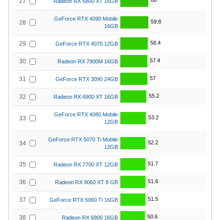
60
27
Radeon RX 6800 XT 16GB
GeForce RTX 4090 Mobile
59.8
28
16GB
58.4
29
GeForce RTX 4070 12GB
57.4
30
Radeon RX 7900M 16GB
57
31
GeForce RTX 3090 24GB
55.2
32
Radeon RX 6900 XT 16GB
GeForce RTX 4080 Mobile
53.2
33
12GB
GeForce RTX 5070 Ti Mobile
52.2
34
12GB
51.7
35
Radeon RX 7700 XT 12GB
51.6
36
Radeon RX 9060 XT 8 GB
51.5
37
GeForce RTX 5060 Ti 16GB
50.6
38
Radeon RX 6800 16GB