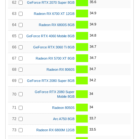
35.6
62
GeForce RTX 2070 Super 8GB
34.9
63
Radeon RX 6700 XT 12GB
34.9
64
Radeon RX 6800S 8GB
34.8
65
GeForce RTX 4060 Mobile 8GB
34.7
66
GeForce RTX 3060 Ti 8GB
34.7
67
Radeon RX 5700 XT 8GB
34.7
68
Radeon RX 8060S
34.2
69
GeForce RTX 2080 Super 8GB
GeForce RTX 2080 Super
34
70
Mobile 8GB
34
71
Radeon 8050S
33.7
72
Arc A750 8GB
33.5
73
Radeon RX 6800M 12GB