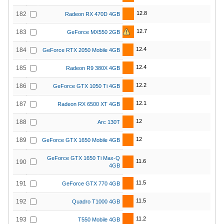
12.8
182
Radeon RX 470D 4GB
12.7
183
GeForce MX550 2GB
12.4
184
GeForce RTX 2050 Mobile 4GB
12.4
185
Radeon R9 380X 4GB
12.2
186
GeForce GTX 1050 Ti 4GB
12.1
187
Radeon RX 6500 XT 4GB
12
188
Arc 130T
12
189
GeForce GTX 1650 Mobile 4GB
GeForce GTX 1650 Ti Max-Q
11.6
190
4GB
11.5
191
GeForce GTX 770 4GB
11.5
192
Quadro T1000 4GB
11.2
193
T550 Mobile 4GB