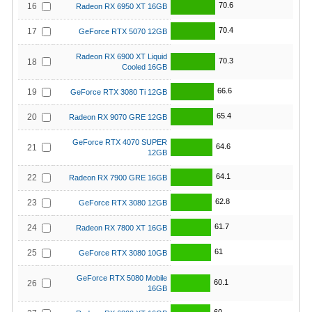
70.6
16
Radeon RX 6950 XT 16GB
70.4
17
GeForce RTX 5070 12GB
Radeon RX 6900 XT Liquid
70.3
18
Cooled 16GB
66.6
19
GeForce RTX 3080 Ti 12GB
65.4
20
Radeon RX 9070 GRE 12GB
GeForce RTX 4070 SUPER
64.6
21
12GB
64.1
22
Radeon RX 7900 GRE 16GB
62.8
23
GeForce RTX 3080 12GB
61.7
24
Radeon RX 7800 XT 16GB
61
25
GeForce RTX 3080 10GB
GeForce RTX 5080 Mobile
60.1
26
16GB