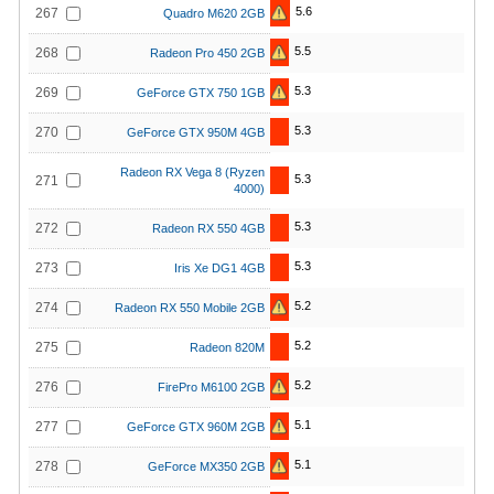
5.6
267
Quadro M620 2GB
5.5
268
Radeon Pro 450 2GB
5.3
269
GeForce GTX 750 1GB
5.3
270
GeForce GTX 950M 4GB
Radeon RX Vega 8 (Ryzen
5.3
271
4000)
5.3
272
Radeon RX 550 4GB
5.3
273
Iris Xe DG1 4GB
5.2
274
Radeon RX 550 Mobile 2GB
5.2
275
Radeon 820M
5.2
276
FirePro M6100 2GB
5.1
277
GeForce GTX 960M 2GB
5.1
278
GeForce MX350 2GB