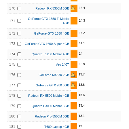
14.4
170
Radeon RX 5300M 3GB
GeForce GTX 1650 Ti Mobile
14.3
171
4GB
14.2
172
GeForce GTX 1650 4GB
14.1
173
GeForce GTX 1650 Super 4GB
14
174
Quadro T1200 Mobile 4GB
13.9
175
Arc 140T
13.7
176
GeForce MX570 2GB
13.6
177
GeForce GTX 780 3GB
13.6
178
Radeon RX 5500 Mobile 4GB
13.4
179
Quadro P3000 Mobile 6GB
13.1
180
Radeon Pro 5500M 8GB
13
181
T600 Laptop 4GB