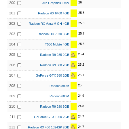
26
200
Arc Graphics 140V
25.8
201
Radeon RX 6400 4GB
25.8
202
Radeon RX Vega M GH 4GB
25.7
203
Radeon HD 7970 3GB
25.6
204
T550 Mobile 4GB
25.4
205
Radeon R9 285 2GB
25.2
206
Radeon R9 380 2GB
25.1
207
GeForce GTX 680 2GB
25
208
Radeon 890M
24.9
209
Radeon 680M
24.8
210
Radeon R9 280 3GB
24.7
211
GeForce GTX 1050 2GB
24.7
212
Radeon RX 460 1024SP 2GB