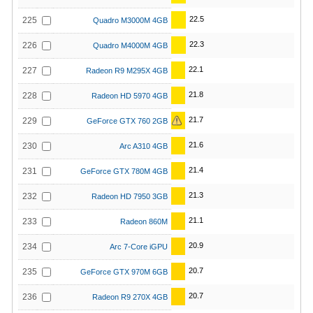
22.5
225
Quadro M3000M 4GB
22.3
226
Quadro M4000M 4GB
22.1
227
Radeon R9 M295X 4GB
21.8
228
Radeon HD 5970 4GB
21.7
229
GeForce GTX 760 2GB
21.6
230
Arc A310 4GB
21.4
231
GeForce GTX 780M 4GB
21.3
232
Radeon HD 7950 3GB
21.1
233
Radeon 860M
20.9
234
Arc 7-Core iGPU
20.7
235
GeForce GTX 970M 6GB
20.7
236
Radeon R9 270X 4GB