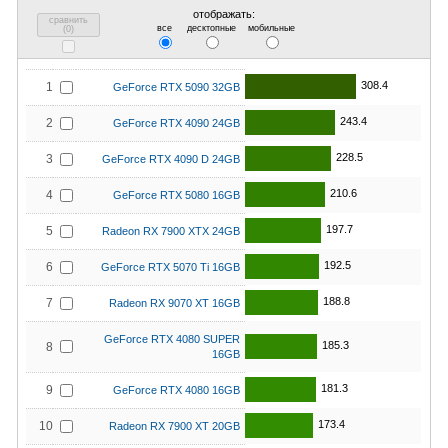
отображать:
сравнить
все
десктопные
мобильные
(
0
)
308.4
1
GeForce RTX 5090 32GB
243.4
2
GeForce RTX 4090 24GB
228.5
3
GeForce RTX 4090 D 24GB
210.6
4
GeForce RTX 5080 16GB
197.7
5
Radeon RX 7900 XTX 24GB
192.5
6
GeForce RTX 5070 Ti 16GB
188.8
7
Radeon RX 9070 XT 16GB
GeForce RTX 4080 SUPER
185.3
8
16GB
181.3
9
GeForce RTX 4080 16GB
173.4
10
Radeon RX 7900 XT 20GB