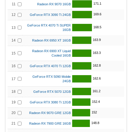
171.1
11
Radeon RX 9070 16GB
169.6
12
GeForce RTX 3090 Ti 24GB
GeForce RTX 4070 Ti SUPER
168.5
13
16GB
163.9
14
Radeon RX 6950 XT 16GB
Radeon RX 6900 XT Liquid
163.3
15
Cooled 16GB
162.8
16
GeForce RTX 4070 Ti 12GB
GeForce RTX 5090 Mobile
162.6
17
24GB
161.2
18
GeForce RTX 5070 12GB
152.4
19
GeForce RTX 3080 Ti 12GB
152
20
Radeon RX 9070 GRE 12GB
148.8
21
Radeon RX 7900 GRE 16GB