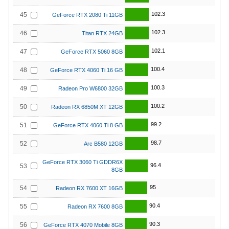
102.3
45
GeForce RTX 2080 Ti 11GB
102.3
46
Titan RTX 24GB
102.1
47
GeForce RTX 5060 8GB
100.4
48
GeForce RTX 4060 Ti 16 GB
100.3
49
Radeon Pro W6800 32GB
100.2
50
Radeon RX 6850M XT 12GB
99.2
51
GeForce RTX 4060 Ti 8 GB
98.7
52
Arc B580 12GB
GeForce RTX 3060 Ti GDDR6X
96.4
53
8GB
95
54
Radeon RX 7600 XT 16GB
90.4
55
Radeon RX 7600 8GB
90.3
56
GeForce RTX 4070 Mobile 8GB