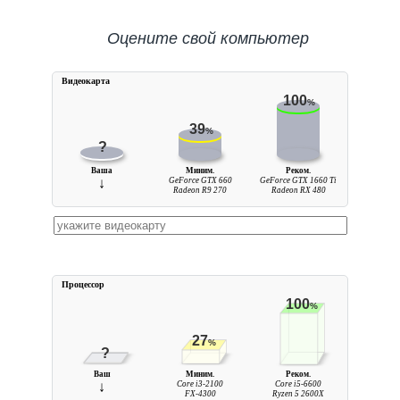
Оцените свой компьютер
Видеокарта
100
%
39
%
?
Ваша
Миним.
Реком.
↓
GeForce GTX 660
GeForce GTX 1660 Ti
Radeon R9 270
Radeon RX 480
Процессор
100
%
27
%
?
Ваш
Миним.
Реком.
↓
Core i3-2100
Core i5-6600
FX-4300
Ryzen 5 2600X