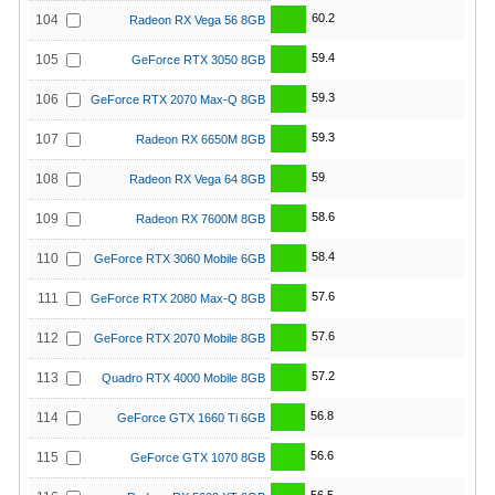
60.2
104
Radeon RX Vega 56 8GB
59.4
105
GeForce RTX 3050 8GB
59.3
106
GeForce RTX 2070 Max-Q 8GB
59.3
107
Radeon RX 6650M 8GB
59
108
Radeon RX Vega 64 8GB
58.6
109
Radeon RX 7600M 8GB
58.4
110
GeForce RTX 3060 Mobile 6GB
57.6
111
GeForce RTX 2080 Max-Q 8GB
57.6
112
GeForce RTX 2070 Mobile 8GB
57.2
113
Quadro RTX 4000 Mobile 8GB
56.8
114
GeForce GTX 1660 Ti 6GB
56.6
115
GeForce GTX 1070 8GB