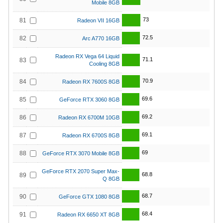
Mobile 8GB
73
81
Radeon VII 16GB
72.5
82
Arc A770 16GB
Radeon RX Vega 64 Liquid
71.1
83
Cooling 8GB
70.9
84
Radeon RX 7600S 8GB
69.6
85
GeForce RTX 3060 8GB
69.2
86
Radeon RX 6700M 10GB
69.1
87
Radeon RX 6700S 8GB
69
88
GeForce RTX 3070 Mobile 8GB
GeForce RTX 2070 Super Max-
68.8
89
Q 8GB
68.7
90
GeForce GTX 1080 8GB
68.4
91
Radeon RX 6650 XT 8GB