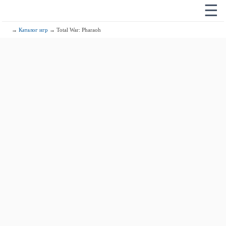
☰
→
Каталог игр
→ Total War: Pharaoh