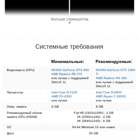
больше скриншотов
▼
Системные требования
Минимальные:
Рекомендуемые:
Видеокарта (GPU)
NVIDIA GeForce GTX 660
NVIDIA GeForce GTX 1660
AMD Radeon R9 270
Ti
или лучше с поддержкой
AMD Radeon RX 480
DirectX 11
или лучше с поддержкой
DirectX 11
Процессор
Intel Core i3-2100
Intel Core i5-6600
AMD FX-4300
AMD Ryzen 5 2600X
или лучше
или лучше
Опер. память
6 GB
8 GB
Рекомендуемый объем
Full HD (1920x1080) - 3 GB
памяти GPU (VRAM)
2K (2560x1440) - 4 GB
4K (3840x2160) - 6 GB
ОС
64-bit Windows 10 или новее
Диск
50 GB