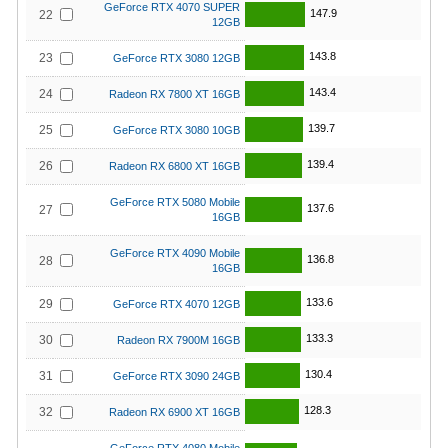
GeForce RTX 4070 SUPER
147.9
22
12GB
143.8
23
GeForce RTX 3080 12GB
143.4
24
Radeon RX 7800 XT 16GB
139.7
25
GeForce RTX 3080 10GB
139.4
26
Radeon RX 6800 XT 16GB
GeForce RTX 5080 Mobile
137.6
27
16GB
GeForce RTX 4090 Mobile
136.8
28
16GB
133.6
29
GeForce RTX 4070 12GB
133.3
30
Radeon RX 7900M 16GB
130.4
31
GeForce RTX 3090 24GB
128.3
32
Radeon RX 6900 XT 16GB