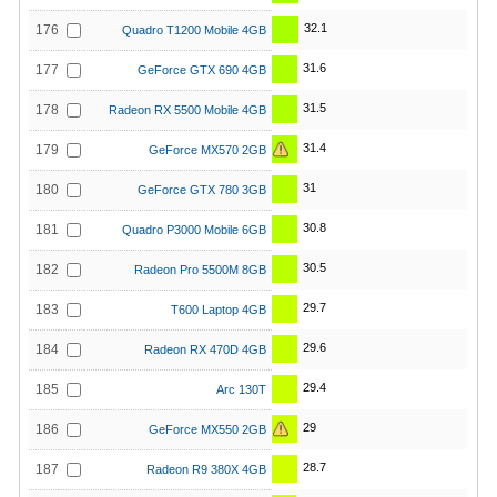
32.1
176
Quadro T1200 Mobile 4GB
31.6
177
GeForce GTX 690 4GB
31.5
178
Radeon RX 5500 Mobile 4GB
31.4
179
GeForce MX570 2GB
31
180
GeForce GTX 780 3GB
30.8
181
Quadro P3000 Mobile 6GB
30.5
182
Radeon Pro 5500M 8GB
29.7
183
T600 Laptop 4GB
29.6
184
Radeon RX 470D 4GB
29.4
185
Arc 130T
29
186
GeForce MX550 2GB
28.7
187
Radeon R9 380X 4GB