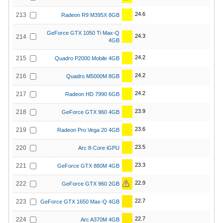
24.6
213
Radeon R9 M395X 8GB
GeForce GTX 1050 Ti Max-Q
24.3
214
4GB
24.2
215
Quadro P2000 Mobile 4GB
24.2
216
Quadro M5000M 8GB
24.2
217
Radeon HD 7990 6GB
23.9
218
GeForce GTX 960 4GB
23.6
219
Radeon Pro Vega 20 4GB
23.5
220
Arc 8-Core iGPU
23.3
221
GeForce GTX 880M 4GB
22.9
222
GeForce GTX 960 2GB
22.7
223
GeForce GTX 1650 Max-Q 4GB
22.7
224
Arc A370M 4GB