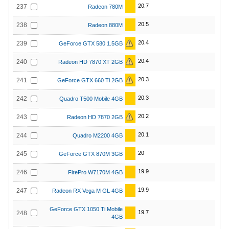
20.7
237
Radeon 780M
20.5
238
Radeon 880M
20.4
239
GeForce GTX 580 1.5GB
20.4
240
Radeon HD 7870 XT 2GB
20.3
241
GeForce GTX 660 Ti 2GB
20.3
242
Quadro T500 Mobile 4GB
20.2
243
Radeon HD 7870 2GB
20.1
244
Quadro M2200 4GB
20
245
GeForce GTX 870M 3GB
19.9
246
FirePro W7170M 4GB
19.9
247
Radeon RX Vega M GL 4GB
GeForce GTX 1050 Ti Mobile
19.7
248
4GB