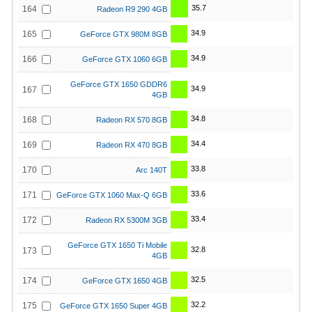
35.7
164
Radeon R9 290 4GB
34.9
165
GeForce GTX 980M 8GB
34.9
166
GeForce GTX 1060 6GB
GeForce GTX 1650 GDDR6
34.9
167
4GB
34.8
168
Radeon RX 570 8GB
34.4
169
Radeon RX 470 8GB
33.8
170
Arc 140T
33.6
171
GeForce GTX 1060 Max-Q 6GB
33.4
172
Radeon RX 5300M 3GB
GeForce GTX 1650 Ti Mobile
32.8
173
4GB
32.5
174
GeForce GTX 1650 4GB
32.2
175
GeForce GTX 1650 Super 4GB