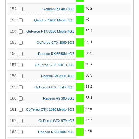
40.2
152
Radeon RX 480 8GB
40
153
Quadro P3200 Mobile 6GB
39.4
154
GeForce RTX 3050 Mobile 4GB
39.1
155
GeForce GTX 1060 3GB
38.9
156
Radeon RX 6550M 4GB
38.7
157
GeForce GTX 780 Ti 3GB
38.3
158
Radeon R9 290X 4GB
38.2
159
GeForce GTX TITAN 6GB
38.1
160
Radeon R9 390 8GB
37.8
161
GeForce GTX 1060 Mobile 6GB
37.7
162
GeForce GTX 970 4GB
37.6
163
Radeon RX 6500M 4GB