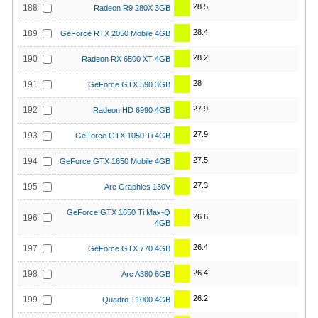
28.5
188
Radeon R9 280X 3GB
28.4
189
GeForce RTX 2050 Mobile 4GB
28.2
190
Radeon RX 6500 XT 4GB
28
191
GeForce GTX 590 3GB
27.9
192
Radeon HD 6990 4GB
27.9
193
GeForce GTX 1050 Ti 4GB
27.5
194
GeForce GTX 1650 Mobile 4GB
27.3
195
Arc Graphics 130V
GeForce GTX 1650 Ti Max-Q
26.6
196
4GB
26.4
197
GeForce GTX 770 4GB
26.4
198
Arc A380 6GB
26.2
199
Quadro T1000 4GB