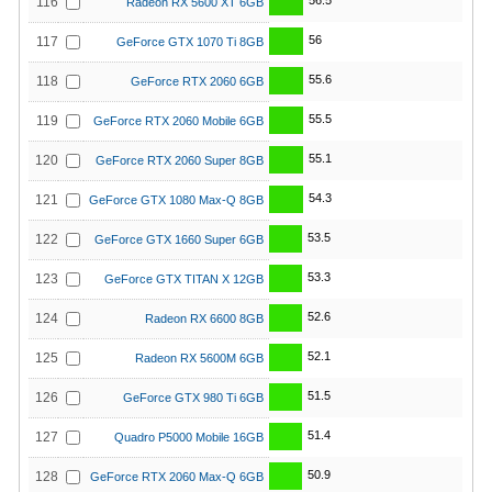
56.5
116
Radeon RX 5600 XT 6GB
56
117
GeForce GTX 1070 Ti 8GB
55.6
118
GeForce RTX 2060 6GB
55.5
119
GeForce RTX 2060 Mobile 6GB
55.1
120
GeForce RTX 2060 Super 8GB
54.3
121
GeForce GTX 1080 Max-Q 8GB
53.5
122
GeForce GTX 1660 Super 6GB
53.3
123
GeForce GTX TITAN X 12GB
52.6
124
Radeon RX 6600 8GB
52.1
125
Radeon RX 5600M 6GB
51.5
126
GeForce GTX 980 Ti 6GB
51.4
127
Quadro P5000 Mobile 16GB
50.9
128
GeForce RTX 2060 Max-Q 6GB