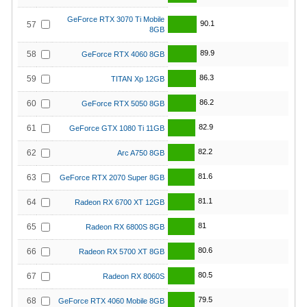
GeForce RTX 3070 Ti Mobile
90.1
57
8GB
89.9
58
GeForce RTX 4060 8GB
86.3
59
TITAN Xp 12GB
86.2
60
GeForce RTX 5050 8GB
82.9
61
GeForce GTX 1080 Ti 11GB
82.2
62
Arc A750 8GB
81.6
63
GeForce RTX 2070 Super 8GB
81.1
64
Radeon RX 6700 XT 12GB
81
65
Radeon RX 6800S 8GB
80.6
66
Radeon RX 5700 XT 8GB
80.5
67
Radeon RX 8060S
79.5
68
GeForce RTX 4060 Mobile 8GB