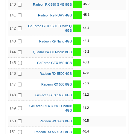
45.2
140
Radeon RX 590 GME 8GB
45.1
141
Radeon R9 FURY 4GB
GeForce GTX 1660 Ti Max-Q
44.4
142
6GB
44.1
143
Radeon R9 Nano 4GB
43.2
144
Quadro P4000 Mobile 8GB
43.1
145
GeForce GTX 980 4GB
42.8
146
Radeon RX 5500 4GB
42.7
147
Radeon RX 580 8GB
41.2
148
GeForce GTX 1660 6GB
GeForce RTX 3050 Ti Mobile
41.2
149
4GB
40.5
150
Radeon R9 390X 8GB
40.4
151
Radeon RX 5500 XT 8GB