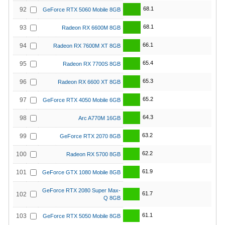
68.1
92
GeForce RTX 5060 Mobile 8GB
68.1
93
Radeon RX 6600M 8GB
66.1
94
Radeon RX 7600M XT 8GB
65.4
95
Radeon RX 7700S 8GB
65.3
96
Radeon RX 6600 XT 8GB
65.2
97
GeForce RTX 4050 Mobile 6GB
64.3
98
Arc A770M 16GB
63.2
99
GeForce RTX 2070 8GB
62.2
100
Radeon RX 5700 8GB
61.9
101
GeForce GTX 1080 Mobile 8GB
GeForce RTX 2080 Super Max-
61.7
102
Q 8GB
61.1
103
GeForce RTX 5050 Mobile 8GB