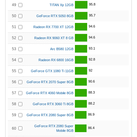
95.8
49
TITAN Xp 12GB
95.7
50
GeForce RTX 5050 8GB
94.6
51
Radeon RX 7700 XT 12GB
94.6
52
Radeon RX 9060 XT 8 GB
93.1
53
Arc B580 12GB
92.8
54
Radeon RX 6800 16GB
92
55
GeForce GTX 1080 Ti 11GB
90.6
56
GeForce RTX 2070 Super 8GB
88.3
57
GeForce RTX 4060 Mobile 8GB
88.2
58
GeForce RTX 3060 Ti 8GB
86.9
59
GeForce RTX 2080 Super 8GB
GeForce RTX 2080 Super
86.4
60
Mobile 8GB