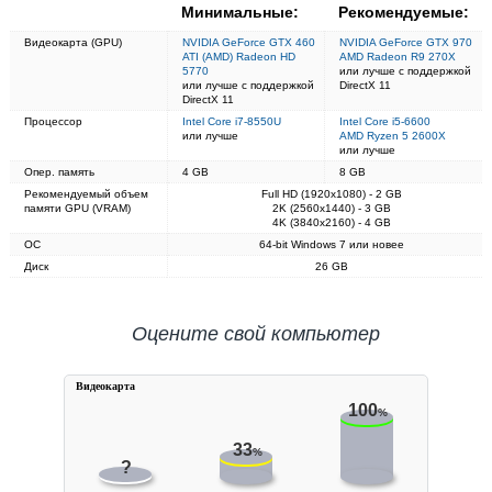
Минимальные:
Рекомендуемые:
Видеокарта (GPU)
NVIDIA GeForce GTX 460
NVIDIA GeForce GTX 970
ATI (AMD) Radeon HD
AMD Radeon R9 270X
5770
или лучше с поддержкой
или лучше с поддержкой
DirectX 11
DirectX 11
Процессор
Intel Core i7-8550U
Intel Core i5-6600
или лучше
AMD Ryzen 5 2600X
или лучше
Опер. память
4 GB
8 GB
Рекомендуемый объем
Full HD (1920x1080) - 2 GB
памяти GPU (VRAM)
2K (2560x1440) - 3 GB
4K (3840x2160) - 4 GB
ОС
64-bit Windows 7 или новее
Диск
26 GB
Оцените свой компьютер
Видеокарта
100
%
33
%
?