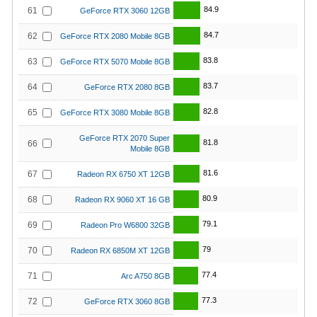
84.9
61
GeForce RTX 3060 12GB
84.7
62
GeForce RTX 2080 Mobile 8GB
83.8
63
GeForce RTX 5070 Mobile 8GB
83.7
64
GeForce RTX 2080 8GB
82.8
65
GeForce RTX 3080 Mobile 8GB
GeForce RTX 2070 Super
81.8
66
Mobile 8GB
81.6
67
Radeon RX 6750 XT 12GB
80.9
68
Radeon RX 9060 XT 16 GB
79.1
69
Radeon Pro W6800 32GB
79
70
Radeon RX 6850M XT 12GB
77.4
71
Arc A750 8GB
77.3
72
GeForce RTX 3060 8GB