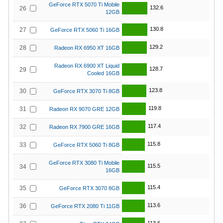
GeForce RTX 5070 Ti Mobile
132.6
26
12GB
130.8
27
GeForce RTX 5060 Ti 16GB
129.2
28
Radeon RX 6950 XT 16GB
Radeon RX 6900 XT Liquid
128.7
29
Cooled 16GB
123.8
30
GeForce RTX 3070 Ti 8GB
119.8
31
Radeon RX 9070 GRE 12GB
117.4
32
Radeon RX 7900 GRE 16GB
115.8
33
GeForce RTX 5060 Ti 8GB
GeForce RTX 3080 Ti Mobile
115.5
34
16GB
115.4
35
GeForce RTX 3070 8GB
113.6
36
GeForce RTX 2080 Ti 11GB