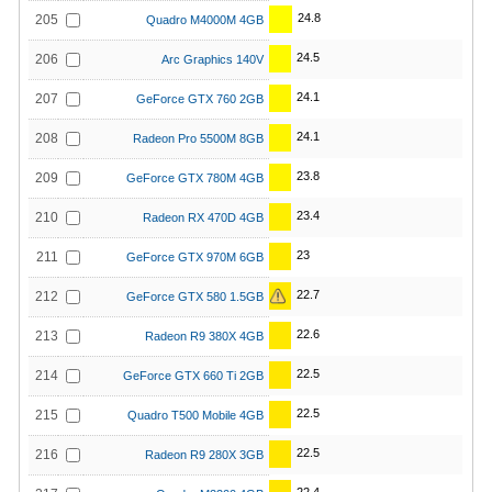
24.8
205
Quadro M4000M 4GB
24.5
206
Arc Graphics 140V
24.1
207
GeForce GTX 760 2GB
24.1
208
Radeon Pro 5500M 8GB
23.8
209
GeForce GTX 780M 4GB
23.4
210
Radeon RX 470D 4GB
23
211
GeForce GTX 970M 6GB
22.7
212
GeForce GTX 580 1.5GB
22.6
213
Radeon R9 380X 4GB
22.5
214
GeForce GTX 660 Ti 2GB
22.5
215
Quadro T500 Mobile 4GB
22.5
216
Radeon R9 280X 3GB