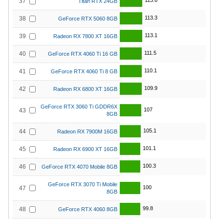
113.6
37
Titan RTX 24GB
113.3
38
GeForce RTX 5060 8GB
113.1
39
Radeon RX 7800 XT 16GB
111.5
40
GeForce RTX 4060 Ti 16 GB
110.1
41
GeForce RTX 4060 Ti 8 GB
109.9
42
Radeon RX 6800 XT 16GB
GeForce RTX 3060 Ti GDDR6X
107
43
8GB
105.1
44
Radeon RX 7900M 16GB
101.1
45
Radeon RX 6900 XT 16GB
100.3
46
GeForce RTX 4070 Mobile 8GB
GeForce RTX 3070 Ti Mobile
100
47
8GB
99.8
48
GeForce RTX 4060 8GB