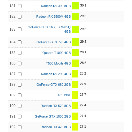
30.1
181
Radeon R9 390 8GB
29.6
182
Radeon RX 6500M 4GB
GeForce GTX 1650 Ti Max-Q
29.5
183
4GB
29.3
184
GeForce GTX 770 4GB
29.1
185
Quadro T1000 4GB
28.5
186
T550 Mobile 4GB
28.2
187
Radeon R9 290 4GB
27.9
188
GeForce GTX 680 2GB
27.7
189
Arc 130T
27.4
190
Radeon RX 570 8GB
27.4
191
GeForce GTX 1050 2GB
27.1
192
Radeon RX 470 8GB