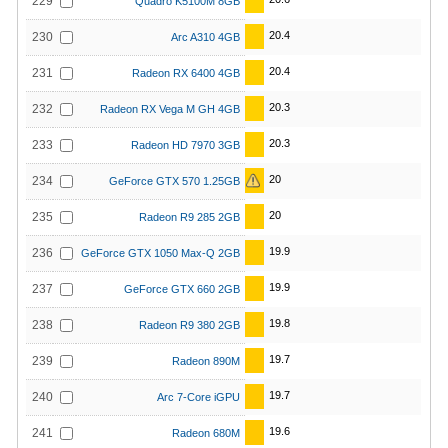
229
Quadro K5100M 8GB
20.4
230
Arc A310 4GB
20.4
231
Radeon RX 6400 4GB
20.3
232
Radeon RX Vega M GH 4GB
20.3
233
Radeon HD 7970 3GB
20
234
GeForce GTX 570 1.25GB
20
235
Radeon R9 285 2GB
19.9
236
GeForce GTX 1050 Max-Q 2GB
19.9
237
GeForce GTX 660 2GB
19.8
238
Radeon R9 380 2GB
19.7
239
Radeon 890M
19.7
240
Arc 7-Core iGPU
19.6
241
Radeon 680M