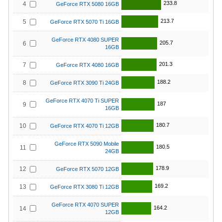
233.8
4
GeForce RTX 5080 16GB
213.7
5
GeForce RTX 5070 Ti 16GB
GeForce RTX 4080 SUPER
205.7
6
16GB
201.3
7
GeForce RTX 4080 16GB
188.2
8
GeForce RTX 3090 Ti 24GB
GeForce RTX 4070 Ti SUPER
187
9
16GB
180.7
10
GeForce RTX 4070 Ti 12GB
GeForce RTX 5090 Mobile
180.5
11
24GB
178.9
12
GeForce RTX 5070 12GB
169.2
13
GeForce RTX 3080 Ti 12GB
GeForce RTX 4070 SUPER
164.2
14
12GB