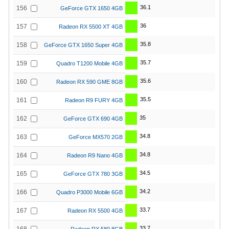
36.1
156
GeForce GTX 1650 4GB
36
157
Radeon RX 5500 XT 4GB
35.8
158
GeForce GTX 1650 Super 4GB
35.7
159
Quadro T1200 Mobile 4GB
35.6
160
Radeon RX 590 GME 8GB
35.5
161
Radeon R9 FURY 4GB
35
162
GeForce GTX 690 4GB
34.8
163
GeForce MX570 2GB
34.8
164
Radeon R9 Nano 4GB
34.5
165
GeForce GTX 780 3GB
34.2
166
Quadro P3000 Mobile 6GB
33.7
167
Radeon RX 5500 4GB
33.7