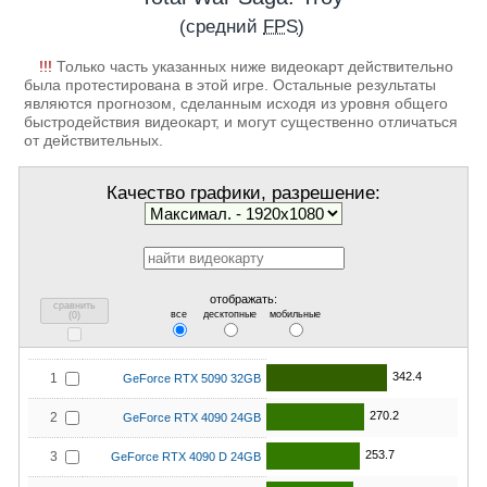
(средний
FPS
)
!!!
Только часть указанных ниже видеокарт действительно
была протестирована в этой игре. Остальные результаты
являются прогнозом, сделанным исходя из уровня общего
быстродействия видеокарт, и могут существенно отличаться
от действительных.
Качество графики, разрешение:
отображать:
сравнить
все
десктопные
мобильные
(
0
)
342.4
1
GeForce RTX 5090 32GB
270.2
2
GeForce RTX 4090 24GB
253.7
3
GeForce RTX 4090 D 24GB