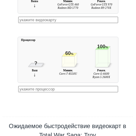
Ваша
Миним.
Реком.
↓
GeForce GTX 460
GeForce GTX 970
Radeon HD 5770
Radeon R9 270X
Процессор
100
%
60
%
?
Ваш
Миним.
Реком.
↓
Core i7-8550U
Core i5-6600
Ryzen 5 2600X
Ожидаемое быстродействие видеокарт в
Total War Saga: Troy