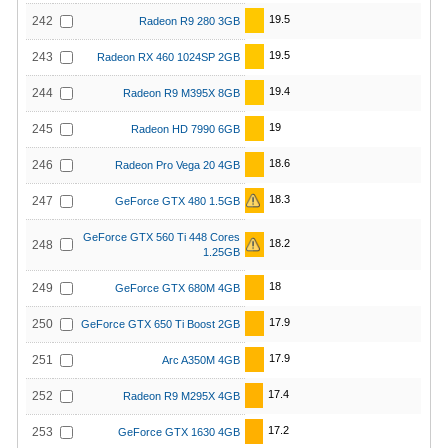
19.5
242
Radeon R9 280 3GB
19.5
243
Radeon RX 460 1024SP 2GB
19.4
244
Radeon R9 M395X 8GB
19
245
Radeon HD 7990 6GB
18.6
246
Radeon Pro Vega 20 4GB
18.3
247
GeForce GTX 480 1.5GB
GeForce GTX 560 Ti 448 Cores
18.2
248
1.25GB
18
249
GeForce GTX 680M 4GB
17.9
250
GeForce GTX 650 Ti Boost 2GB
17.9
251
Arc A350M 4GB
17.4
252
Radeon R9 M295X 4GB
17.2
253
GeForce GTX 1630 4GB