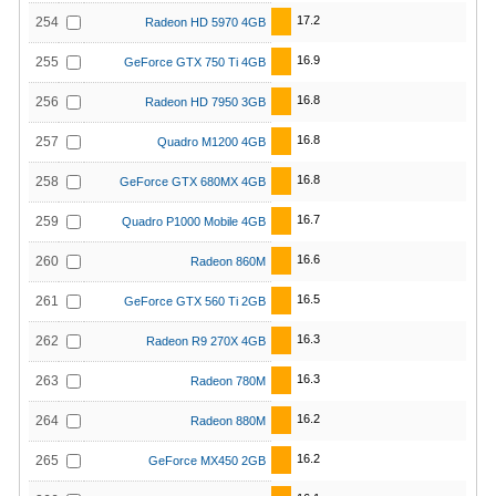
17.2
254
Radeon HD 5970 4GB
16.9
255
GeForce GTX 750 Ti 4GB
16.8
256
Radeon HD 7950 3GB
16.8
257
Quadro M1200 4GB
16.8
258
GeForce GTX 680MX 4GB
16.7
259
Quadro P1000 Mobile 4GB
16.6
260
Radeon 860M
16.5
261
GeForce GTX 560 Ti 2GB
16.3
262
Radeon R9 270X 4GB
16.3
263
Radeon 780M
16.2
264
Radeon 880M
16.2
265
GeForce MX450 2GB