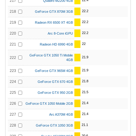
22.4
217
Quadro M2200 4GB
22.2
218
GeForce GTX 870M 3GB
22.2
219
Radeon RX 6500 XT 4GB
22.2
220
Arc 8-Core iGPU
22
221
Radeon HD 6990 4GB
GeForce GTX 1050 Ti Mobile
21.9
222
4GB
21.9
223
GeForce GTX 965M 4GB
21.8
224
GeForce GTX 670 4GB
21.5
225
GeForce GTX 950 2GB
21.4
226
GeForce GTX 1050 Mobile 2GB
21.4
227
Arc A370M 4GB
21.1
228
GeForce GTX 1050 3GB
20.6