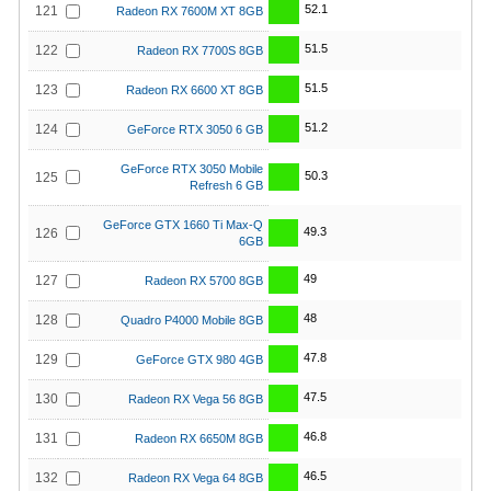
52.1
121
Radeon RX 7600M XT 8GB
51.5
122
Radeon RX 7700S 8GB
51.5
123
Radeon RX 6600 XT 8GB
51.2
124
GeForce RTX 3050 6 GB
GeForce RTX 3050 Mobile
50.3
125
Refresh 6 GB
GeForce GTX 1660 Ti Max-Q
49.3
126
6GB
49
127
Radeon RX 5700 8GB
48
128
Quadro P4000 Mobile 8GB
47.8
129
GeForce GTX 980 4GB
47.5
130
Radeon RX Vega 56 8GB
46.8
131
Radeon RX 6650M 8GB
46.5
132
Radeon RX Vega 64 8GB