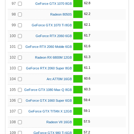
62.8
97
GeForce GTX 1070 8GB
62.2
98
Radeon 8050S
62.1
99
GeForce GTX 1070 Ti 8GB
61.7
100
GeForce RTX 2060 6GB
61.6
101
GeForce RTX 2060 Mobile 6GB
61.3
102
Radeon RX 6800M 12GB
61.1
103
GeForce RTX 2060 Super 8GB
60.6
104
Arc A770M 16GB
60.3
105
GeForce GTX 1080 Max-Q 8GB
59.4
106
GeForce GTX 1660 Super 6GB
59.1
107
GeForce GTX TITAN X 12GB
57.5
108
Radeon VII 16GB
57.2
109
GeForce GTX 980 Ti 6GB