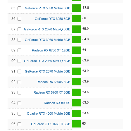
67.8
85
GeForce RTX 5050 Mobile 8GB
66
86
GeForce RTX 3050 8GB
65.9
87
GeForce RTX 2070 Max-Q 8GB
64.8
88
GeForce RTX 3060 Mobile 6GB
64
89
Radeon RX 6700 XT 12GB
63.9
90
GeForce RTX 2080 Max-Q 8GB
63.9
91
GeForce RTX 2070 Mobile 8GB
63.9
92
Radeon RX 6800S 8GB
63.6
93
Radeon RX 5700 XT 8GB
63.5
94
Radeon RX 8060S
63.4
95
Quadro RTX 4000 Mobile 8GB
63
96
GeForce GTX 1660 Ti 6GB