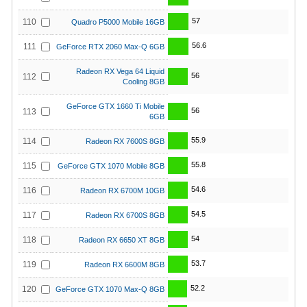
57
110
Quadro P5000 Mobile 16GB
56.6
111
GeForce RTX 2060 Max-Q 6GB
Radeon RX Vega 64 Liquid
56
112
Cooling 8GB
GeForce GTX 1660 Ti Mobile
56
113
6GB
55.9
114
Radeon RX 7600S 8GB
55.8
115
GeForce GTX 1070 Mobile 8GB
54.6
116
Radeon RX 6700M 10GB
54.5
117
Radeon RX 6700S 8GB
54
118
Radeon RX 6650 XT 8GB
53.7
119
Radeon RX 6600M 8GB
52.2
120
GeForce GTX 1070 Max-Q 8GB