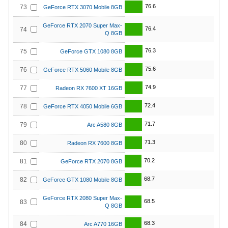
76.6
73
GeForce RTX 3070 Mobile 8GB
GeForce RTX 2070 Super Max-
76.4
74
Q 8GB
76.3
75
GeForce GTX 1080 8GB
75.6
76
GeForce RTX 5060 Mobile 8GB
74.9
77
Radeon RX 7600 XT 16GB
72.4
78
GeForce RTX 4050 Mobile 6GB
71.7
79
Arc A580 8GB
71.3
80
Radeon RX 7600 8GB
70.2
81
GeForce RTX 2070 8GB
68.7
82
GeForce GTX 1080 Mobile 8GB
GeForce RTX 2080 Super Max-
68.5
83
Q 8GB
68.3
84
Arc A770 16GB