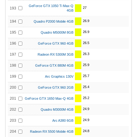
GeForce GTX 1050 Ti Max-Q
27
193
4GB
26.9
194
Quadro P2000 Mobile 4GB
26.9
195
Quadro M5000M 8GB
26.5
196
GeForce GTX 960 4GB
26.3
197
Radeon RX 5300M 3GB
25.9
198
GeForce GTX 880M 4GB
25.7
199
Arc Graphics 130V
25.4
200
GeForce GTX 960 2GB
25.2
201
GeForce GTX 1650 Max-Q 4GB
24.9
202
Quadro M3000M 4GB
24.9
203
Arc A380 6GB
24.8
204
Radeon RX 5500 Mobile 4GB