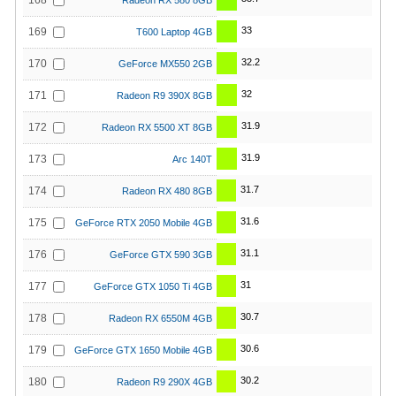
168
Radeon RX 580 8GB
33
169
T600 Laptop 4GB
32.2
170
GeForce MX550 2GB
32
171
Radeon R9 390X 8GB
31.9
172
Radeon RX 5500 XT 8GB
31.9
173
Arc 140T
31.7
174
Radeon RX 480 8GB
31.6
175
GeForce RTX 2050 Mobile 4GB
31.1
176
GeForce GTX 590 3GB
31
177
GeForce GTX 1050 Ti 4GB
30.7
178
Radeon RX 6550M 4GB
30.6
179
GeForce GTX 1650 Mobile 4GB
30.2
180
Radeon R9 290X 4GB