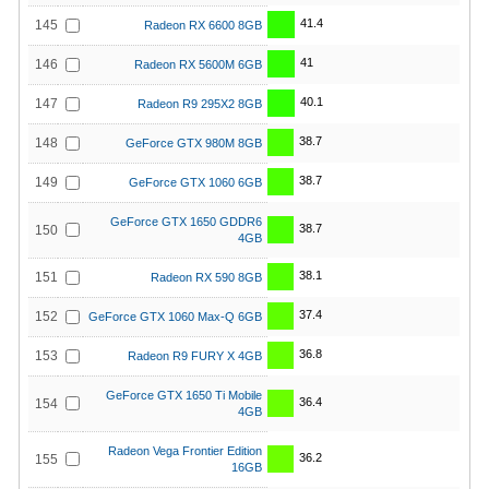
41.4
145
Radeon RX 6600 8GB
41
146
Radeon RX 5600M 6GB
40.1
147
Radeon R9 295X2 8GB
38.7
148
GeForce GTX 980M 8GB
38.7
149
GeForce GTX 1060 6GB
GeForce GTX 1650 GDDR6
38.7
150
4GB
38.1
151
Radeon RX 590 8GB
37.4
152
GeForce GTX 1060 Max-Q 6GB
36.8
153
Radeon R9 FURY X 4GB
GeForce GTX 1650 Ti Mobile
36.4
154
4GB
Radeon Vega Frontier Edition
36.2
155
16GB