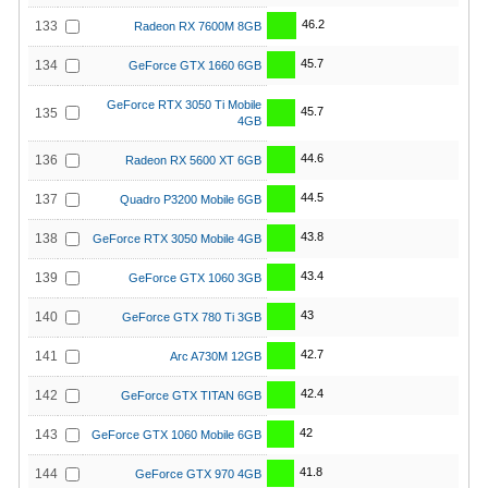
46.2
133
Radeon RX 7600M 8GB
45.7
134
GeForce GTX 1660 6GB
GeForce RTX 3050 Ti Mobile
45.7
135
4GB
44.6
136
Radeon RX 5600 XT 6GB
44.5
137
Quadro P3200 Mobile 6GB
43.8
138
GeForce RTX 3050 Mobile 4GB
43.4
139
GeForce GTX 1060 3GB
43
140
GeForce GTX 780 Ti 3GB
42.7
141
Arc A730M 12GB
42.4
142
GeForce GTX TITAN 6GB
42
143
GeForce GTX 1060 Mobile 6GB
41.8
144
GeForce GTX 970 4GB