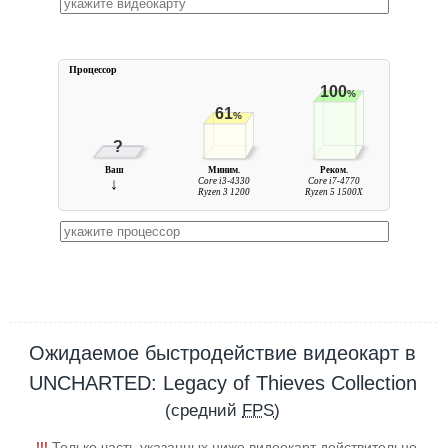
Процессор
100
%
61
%
?
Ваш
Миним.
Реком.
↓
Core i3-4330
Core i7-4770
Ryzen 3 1200
Ryzen 5 1500X
Ожидаемое быстродействие видеокарт в
UNCHARTED: Legacy of Thieves Collection
(средний
FPS
)
!!!
Только часть указанных ниже видеокарт действительно