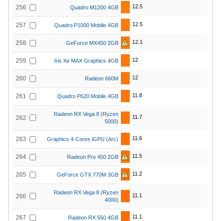
12.5
256
Quadro M1200 4GB
12.5
257
Quadro P1000 Mobile 4GB
12.1
258
GeForce MX450 2GB
12
259
Iris Xe MAX Graphics 4GB
12
260
Radeon 660M
11.8
261
Quadro P620 Mobile 4GB
Radeon RX Vega 8 (Ryzen
11.7
262
5000)
11.6
263
Graphics 4-Cores iGPU (Arc)
11.5
264
Radeon Pro 450 2GB
11.2
265
GeForce GTX 770M 3GB
Radeon RX Vega 8 (Ryzen
11.1
266
4000)
11.1
267
Radeon RX 550 4GB