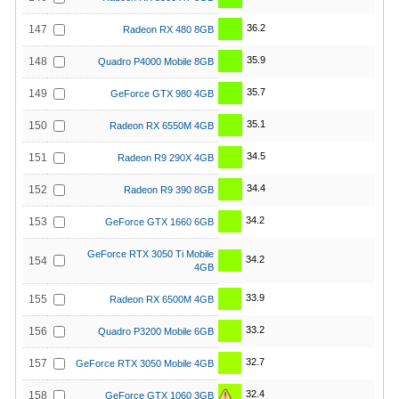
36.2
147
Radeon RX 480 8GB
35.9
148
Quadro P4000 Mobile 8GB
35.7
149
GeForce GTX 980 4GB
35.1
150
Radeon RX 6550M 4GB
34.5
151
Radeon R9 290X 4GB
34.4
152
Radeon R9 390 8GB
34.2
153
GeForce GTX 1660 6GB
GeForce RTX 3050 Ti Mobile
34.2
154
4GB
33.9
155
Radeon RX 6500M 4GB
33.2
156
Quadro P3200 Mobile 6GB
32.7
157
GeForce RTX 3050 Mobile 4GB
32.4
158
GeForce GTX 1060 3GB