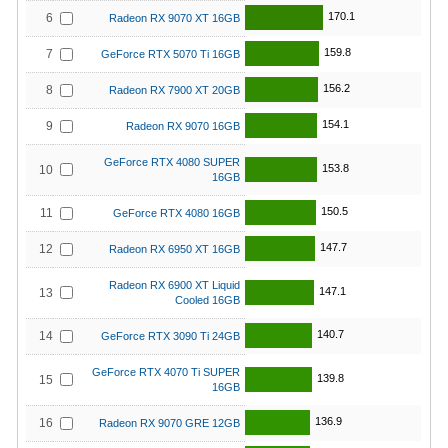
170.1
6
Radeon RX 9070 XT 16GB
159.8
7
GeForce RTX 5070 Ti 16GB
156.2
8
Radeon RX 7900 XT 20GB
154.1
9
Radeon RX 9070 16GB
GeForce RTX 4080 SUPER
153.8
10
16GB
150.5
11
GeForce RTX 4080 16GB
147.7
12
Radeon RX 6950 XT 16GB
Radeon RX 6900 XT Liquid
147.1
13
Cooled 16GB
140.7
14
GeForce RTX 3090 Ti 24GB
GeForce RTX 4070 Ti SUPER
139.8
15
16GB
136.9
16
Radeon RX 9070 GRE 12GB