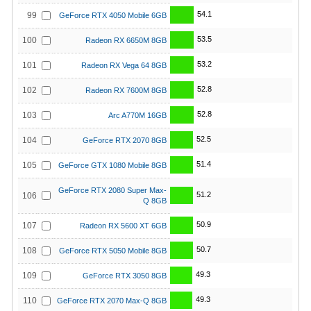
54.1
99
GeForce RTX 4050 Mobile 6GB
53.5
100
Radeon RX 6650M 8GB
53.2
101
Radeon RX Vega 64 8GB
52.8
102
Radeon RX 7600M 8GB
52.8
103
Arc A770M 16GB
52.5
104
GeForce RTX 2070 8GB
51.4
105
GeForce GTX 1080 Mobile 8GB
GeForce RTX 2080 Super Max-
51.2
106
Q 8GB
50.9
107
Radeon RX 5600 XT 6GB
50.7
108
GeForce RTX 5050 Mobile 8GB
49.3
109
GeForce RTX 3050 8GB
49.3
110
GeForce RTX 2070 Max-Q 8GB