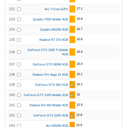
17.1
232
Arc 7-Core iGPU
16.8
233
Quadro T500 Mobile 4GB
16.7
234
Quadro M2200 4GB
16.6
235
Radeon R7 370 4GB
GeForce GTX 1050 Ti Mobile
16.4
236
4GB
16.4
237
GeForce GTX 965M 4GB
16.1
238
Radeon Pro Vega 16 4GB
16.1
239
GeForce GTX 950 2GB
16
240
GeForce GTX 1050 Mobile 2GB
15.9
241
Radeon RX 460 Mobile 4GB
15.8
242
GeForce GTX 1050 3GB
15.6
243
Arc A350M 4GB