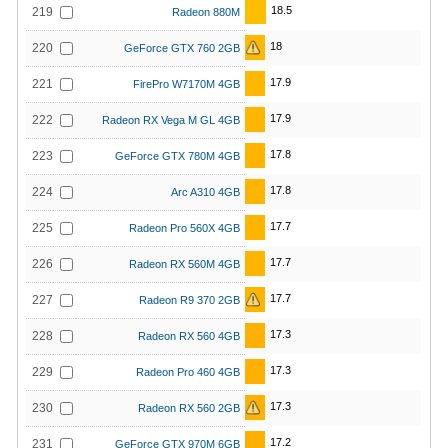
18.5
219
Radeon 880M
18
220
GeForce GTX 760 2GB
17.9
221
FirePro W7170M 4GB
17.9
222
Radeon RX Vega M GL 4GB
17.8
223
GeForce GTX 780M 4GB
17.8
224
Arc A310 4GB
17.7
225
Radeon Pro 560X 4GB
17.7
226
Radeon RX 560M 4GB
17.7
227
Radeon R9 370 2GB
17.3
228
Radeon RX 560 4GB
17.3
229
Radeon Pro 460 4GB
17.3
230
Radeon RX 560 2GB
17.2
231
GeForce GTX 970M 6GB