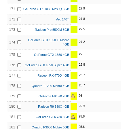
27.9
171
GeForce GTX 1060 Max-Q 6GB
27.8
172
Arc 140T
27.5
173
Radeon Pro 5500M 8GB
GeForce GTX 1650 Ti Mobile
27.2
174
4GB
27
175
GeForce GTX 1650 4GB
26.8
176
GeForce GTX 1650 Super 4GB
26.7
177
Radeon RX 470D 4GB
26.7
178
Quadro T1200 Mobile 4GB
26
179
GeForce MX570 2GB
25.9
180
Radeon R9 380X 4GB
25.8
181
GeForce GTX 780 3GB
25.6
182
Quadro P3000 Mobile 6GB