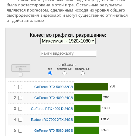
была протестирована в этой игре. Остальные результаты
являются прогнозом, сделанным исходя из уровня общего
быстродействия видеокарт, и могут существенно отличаться
от действительных.
Качество графики, разрешение:
отображать:
сравнить
все
десктопные
мобильные
(
0
)
256
1
GeForce RTX 5090 32GB
202
2
GeForce RTX 4090 24GB
189.7
3
GeForce RTX 4090 D 24GB
178.2
4
Radeon RX 7900 XTX 24GB
174.8
5
GeForce RTX 5080 16GB