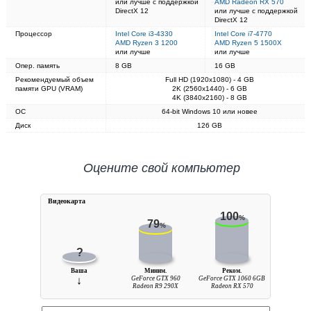
или лучше с поддержкой
AMD Radeon RX 570
DirectX 12
или лучше с поддержкой
DirectX 12
Процессор
Intel Core i3-4330
Intel Core i7-4770
AMD Ryzen 3 1200
AMD Ryzen 5 1500X
или лучше
или лучше
Опер. память
8 GB
16 GB
Рекомендуемый объем
Full HD (1920x1080) - 4 GB
памяти GPU (VRAM)
2K (2560x1440) - 6 GB
4K (3840x2160) - 8 GB
ОС
64-bit Windows 10 или новее
Диск
126 GB
Оцените свой компьютер
Видеокарта
100
%
79
%
?
Ваша
Миним.
Реком.
↓
GeForce GTX 960
GeForce GTX 1060 6GB
Radeon R9 290X
Radeon RX 570