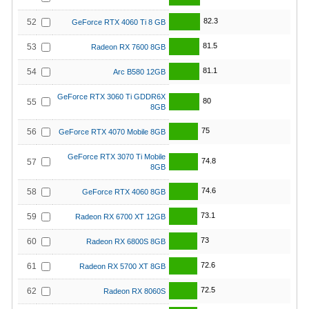
82.3
52
GeForce RTX 4060 Ti 8 GB
81.5
53
Radeon RX 7600 8GB
81.1
54
Arc B580 12GB
GeForce RTX 3060 Ti GDDR6X
80
55
8GB
75
56
GeForce RTX 4070 Mobile 8GB
GeForce RTX 3070 Ti Mobile
74.8
57
8GB
74.6
58
GeForce RTX 4060 8GB
73.1
59
Radeon RX 6700 XT 12GB
73
60
Radeon RX 6800S 8GB
72.6
61
Radeon RX 5700 XT 8GB
72.5
62
Radeon RX 8060S