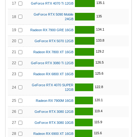
135.1
17
GeForce RTX 4070 Ti 12GB
GeForce RTX 5090 Mobile
135
18
24GB
134.1
19
Radeon RX 7900 GRE 16GB
133.8
20
GeForce RTX 5070 12GB
129.2
21
Radeon RX 7800 XT 16GB
126.5
22
GeForce RTX 3080 Ti 12GB
125.6
23
Radeon RX 6800 XT 16GB
GeForce RTX 4070 SUPER
122.8
24
12GB
120.1
25
Radeon RX 7900M 16GB
119.4
26
GeForce RTX 3080 12GB
115.9
27
GeForce RTX 3080 10GB
115.6
28
Radeon RX 6900 XT 16GB