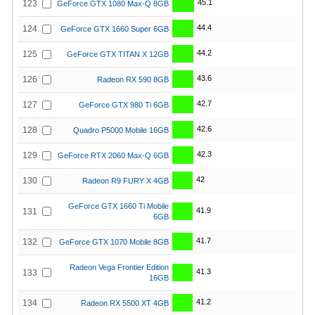
45.1
123
GeForce GTX 1080 Max-Q 8GB
44.4
124
GeForce GTX 1660 Super 6GB
44.2
125
GeForce GTX TITAN X 12GB
43.6
126
Radeon RX 590 8GB
42.7
127
GeForce GTX 980 Ti 6GB
42.6
128
Quadro P5000 Mobile 16GB
42.3
129
GeForce RTX 2060 Max-Q 6GB
42
130
Radeon R9 FURY X 4GB
GeForce GTX 1660 Ti Mobile
41.9
131
6GB
41.7
132
GeForce GTX 1070 Mobile 8GB
Radeon Vega Frontier Edition
41.3
133
16GB
41.2
134
Radeon RX 5500 XT 4GB