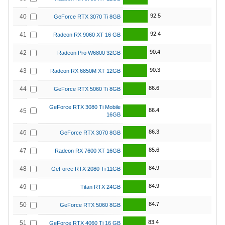
92.5
40
GeForce RTX 3070 Ti 8GB
92.4
41
Radeon RX 9060 XT 16 GB
90.4
42
Radeon Pro W6800 32GB
90.3
43
Radeon RX 6850M XT 12GB
86.6
44
GeForce RTX 5060 Ti 8GB
GeForce RTX 3080 Ti Mobile
86.4
45
16GB
86.3
46
GeForce RTX 3070 8GB
85.6
47
Radeon RX 7600 XT 16GB
84.9
48
GeForce RTX 2080 Ti 11GB
84.9
49
Titan RTX 24GB
84.7
50
GeForce RTX 5060 8GB
83.4
51
GeForce RTX 4060 Ti 16 GB