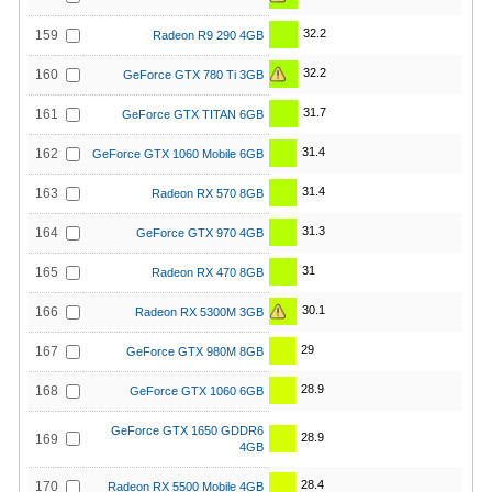
32.2
159
Radeon R9 290 4GB
32.2
160
GeForce GTX 780 Ti 3GB
31.7
161
GeForce GTX TITAN 6GB
31.4
162
GeForce GTX 1060 Mobile 6GB
31.4
163
Radeon RX 570 8GB
31.3
164
GeForce GTX 970 4GB
31
165
Radeon RX 470 8GB
30.1
166
Radeon RX 5300M 3GB
29
167
GeForce GTX 980M 8GB
28.9
168
GeForce GTX 1060 6GB
GeForce GTX 1650 GDDR6
28.9
169
4GB
28.4
170
Radeon RX 5500 Mobile 4GB