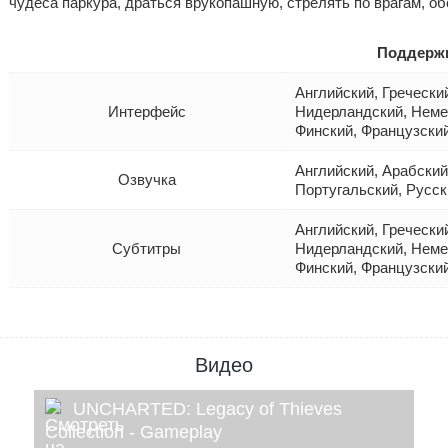
чудеса паркура, драться врукопашную, стрелять по врагам, об
Поддерж
Английский, Гречески
Интерфейс
Нидерландский, Немец
Финский, Французски
Английский, Арабский
Озвучка
Португальский, Русск
Английский, Гречески
Субтитры
Нидерландский, Немец
Финский, Французски
Видео
UNCHARTED: Legacy of Thieves
Collection - Gameplay