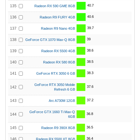
40.7
135
Radeon RX 590 GME 8GB
40.6
136
Radeon R9 FURY 4GB
39.7
137
Radeon R9 Nano 4GB
39
138
GeForce GTX 1070 Max-Q 8GB
38.6
139
Radeon RX 5500 4GB
38.5
140
Radeon RX 580 8GB
38.3
141
GeForce RTX 3050 6 GB
GeForce RTX 3050 Mobile
37.6
142
Refresh 6 GB
37.2
143
Arc A730M 12GB
GeForce GTX 1660 Ti Max-Q
36.8
144
6GB
36.5
145
Radeon R9 390X 8GB
36.4
146
Radeon RX 5500 XT 8GB