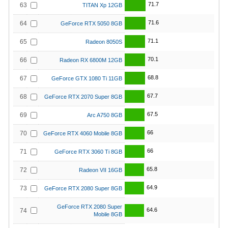
71.7
63
TITAN Xp 12GB
71.6
64
GeForce RTX 5050 8GB
71.1
65
Radeon 8050S
70.1
66
Radeon RX 6800M 12GB
68.8
67
GeForce GTX 1080 Ti 11GB
67.7
68
GeForce RTX 2070 Super 8GB
67.5
69
Arc A750 8GB
66
70
GeForce RTX 4060 Mobile 8GB
66
71
GeForce RTX 3060 Ti 8GB
65.8
72
Radeon VII 16GB
64.9
73
GeForce RTX 2080 Super 8GB
GeForce RTX 2080 Super
64.6
74
Mobile 8GB