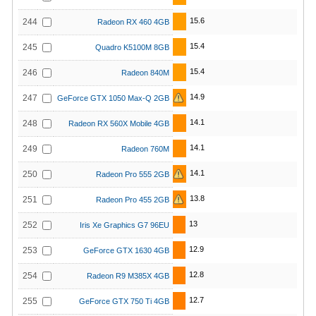
15.6
244
Radeon RX 460 4GB
15.4
245
Quadro K5100M 8GB
15.4
246
Radeon 840M
14.9
247
GeForce GTX 1050 Max-Q 2GB
14.1
248
Radeon RX 560X Mobile 4GB
14.1
249
Radeon 760M
14.1
250
Radeon Pro 555 2GB
13.8
251
Radeon Pro 455 2GB
13
252
Iris Xe Graphics G7 96EU
12.9
253
GeForce GTX 1630 4GB
12.8
254
Radeon R9 M385X 4GB
12.7
255
GeForce GTX 750 Ti 4GB