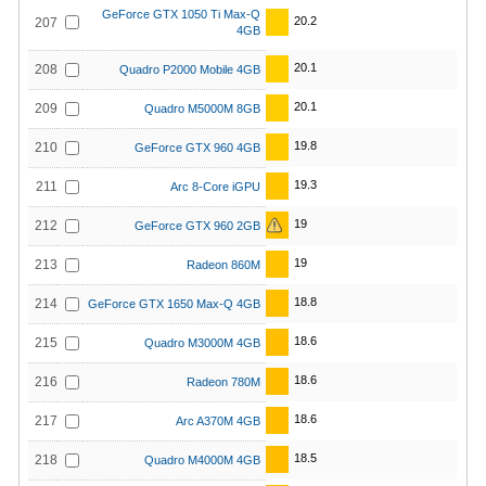
GeForce GTX 1050 Ti Max-Q
20.2
207
4GB
20.1
208
Quadro P2000 Mobile 4GB
20.1
209
Quadro M5000M 8GB
19.8
210
GeForce GTX 960 4GB
19.3
211
Arc 8-Core iGPU
19
212
GeForce GTX 960 2GB
19
213
Radeon 860M
18.8
214
GeForce GTX 1650 Max-Q 4GB
18.6
215
Quadro M3000M 4GB
18.6
216
Radeon 780M
18.6
217
Arc A370M 4GB
18.5
218
Quadro M4000M 4GB