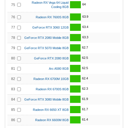
Radeon RX Vega 64 Liquid
64
75
Cooling 8GB
63.9
76
Radeon RX 7600S 8GB
63.4
77
GeForce RTX 3060 12GB
63.3
78
GeForce RTX 2080 Mobile 8GB
62.7
79
GeForce RTX 5070 Mobile 8GB
62.5
80
GeForce RTX 2080 8GB
62.5
81
Arc A580 8GB
62.4
82
Radeon RX 6700M 10GB
62.3
83
Radeon RX 6700S 8GB
61.9
84
GeForce RTX 3080 Mobile 8GB
61.7
85
Radeon RX 6650 XT 8GB
61.4
86
Radeon RX 6600M 8GB