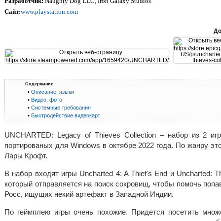
Разработчик:
Naughty Dog LLC, Iron Galaxy Studios
Сайт:
www.playstation.com
До
Содержание
•
Описание, языки
•
Видео, фото
•
Системные требования
•
Быстродействие видеокарт
UNCHARTED: Legacy of Thieves Collection – набор из 2 игр
портированых для Windows в октябре 2022 года. По жанру эт
Лары Крофт.
В набор входят игры Uncharted 4: A Thief's End и Uncharted:
который отправляется на поиск сокровищ, чтобы помочь попа
Росс, ищущих некий артефакт в Западной Индии.
По геймплею игры очень похожие. Придется посетить множе