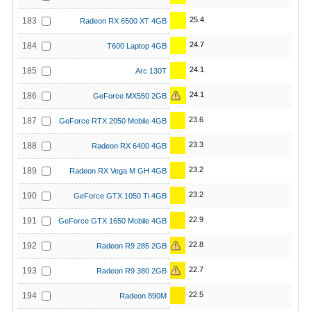
25.4
183
Radeon RX 6500 XT 4GB
24.7
184
T600 Laptop 4GB
24.1
185
Arc 130T
24.1
186
GeForce MX550 2GB
23.6
187
GeForce RTX 2050 Mobile 4GB
23.3
188
Radeon RX 6400 4GB
23.2
189
Radeon RX Vega M GH 4GB
23.2
190
GeForce GTX 1050 Ti 4GB
22.9
191
GeForce GTX 1650 Mobile 4GB
22.8
192
Radeon R9 285 2GB
22.7
193
Radeon R9 380 2GB
22.5
194
Radeon 890M