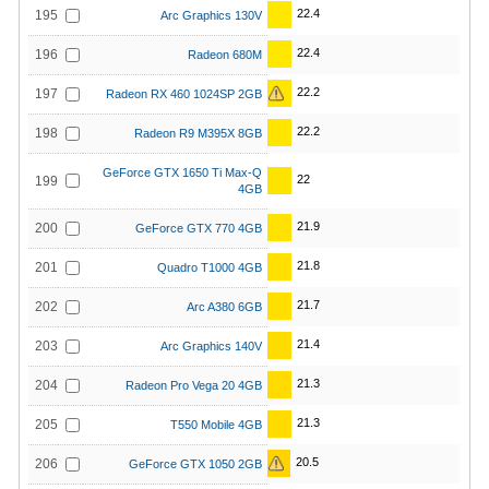
22.4
195
Arc Graphics 130V
22.4
196
Radeon 680M
22.2
197
Radeon RX 460 1024SP 2GB
22.2
198
Radeon R9 M395X 8GB
GeForce GTX 1650 Ti Max-Q
22
199
4GB
21.9
200
GeForce GTX 770 4GB
21.8
201
Quadro T1000 4GB
21.7
202
Arc A380 6GB
21.4
203
Arc Graphics 140V
21.3
204
Radeon Pro Vega 20 4GB
21.3
205
T550 Mobile 4GB
20.5
206
GeForce GTX 1050 2GB