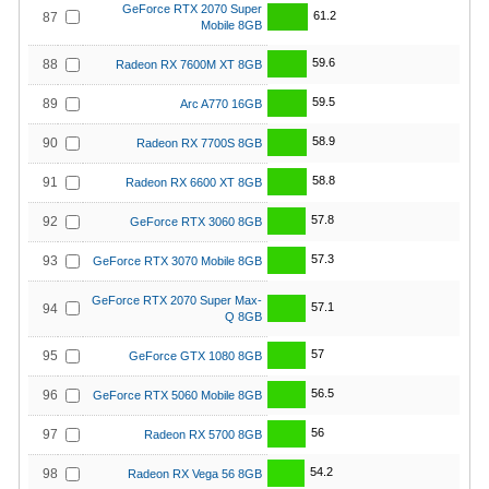
GeForce RTX 2070 Super
61.2
87
Mobile 8GB
59.6
88
Radeon RX 7600M XT 8GB
59.5
89
Arc A770 16GB
58.9
90
Radeon RX 7700S 8GB
58.8
91
Radeon RX 6600 XT 8GB
57.8
92
GeForce RTX 3060 8GB
57.3
93
GeForce RTX 3070 Mobile 8GB
GeForce RTX 2070 Super Max-
57.1
94
Q 8GB
57
95
GeForce GTX 1080 8GB
56.5
96
GeForce RTX 5060 Mobile 8GB
56
97
Radeon RX 5700 8GB
54.2
98
Radeon RX Vega 56 8GB