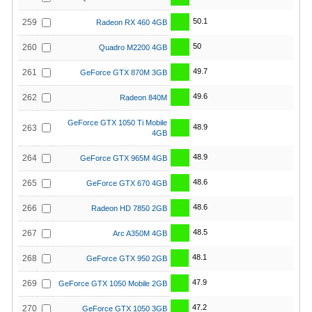
50.1
259
Radeon RX 460 4GB
50
260
Quadro M2200 4GB
49.7
261
GeForce GTX 870M 3GB
49.6
262
Radeon 840M
GeForce GTX 1050 Ti Mobile
48.9
263
4GB
48.9
264
GeForce GTX 965M 4GB
48.6
265
GeForce GTX 670 4GB
48.6
266
Radeon HD 7850 2GB
48.5
267
Arc A350M 4GB
48.1
268
GeForce GTX 950 2GB
47.9
269
GeForce GTX 1050 Mobile 2GB
47.2
270
GeForce GTX 1050 3GB