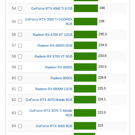
246
54
GeForce RTX 4060 Ti 8 GB
GeForce RTX 3060 Ti GDDR6X
239
55
8GB
235.3
56
Radeon RX 6700 XT 12GB
234.9
57
Radeon RX 6800S 8GB
233.8
58
Radeon RX 5700 XT 8GB
233.5
59
Radeon RX 8060S
228.8
60
Radeon 8050S
225.5
61
Radeon RX 6800M 12GB
224.1
62
GeForce RTX 4070 Mobile 8GB
GeForce RTX 3070 Ti Mobile
223.5
63
8GB
223
64
GeForce RTX 4060 8GB