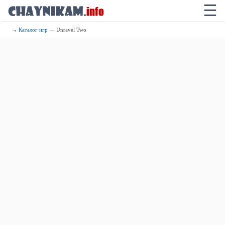
☰
→
Каталог игр
→ Unravel Two