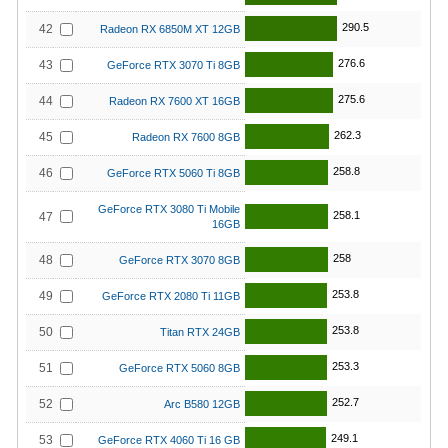
290.5
42
Radeon RX 6850M XT 12GB
276.6
43
GeForce RTX 3070 Ti 8GB
275.6
44
Radeon RX 7600 XT 16GB
262.3
45
Radeon RX 7600 8GB
258.8
46
GeForce RTX 5060 Ti 8GB
GeForce RTX 3080 Ti Mobile
258.1
47
16GB
258
48
GeForce RTX 3070 8GB
253.8
49
GeForce RTX 2080 Ti 11GB
253.8
50
Titan RTX 24GB
253.3
51
GeForce RTX 5060 8GB
252.7
52
Arc B580 12GB
249.1
53
GeForce RTX 4060 Ti 16 GB