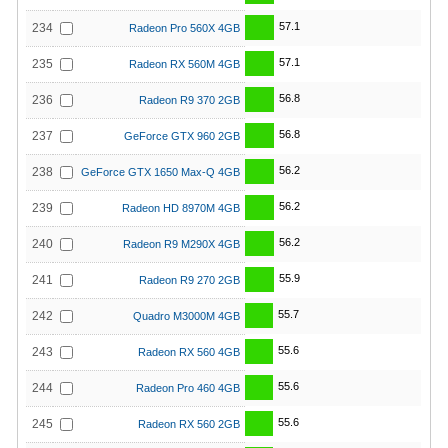
57.1
234
Radeon Pro 560X 4GB
57.1
235
Radeon RX 560M 4GB
56.8
236
Radeon R9 370 2GB
56.8
237
GeForce GTX 960 2GB
56.2
238
GeForce GTX 1650 Max-Q 4GB
56.2
239
Radeon HD 8970M 4GB
56.2
240
Radeon R9 M290X 4GB
55.9
241
Radeon R9 270 2GB
55.7
242
Quadro M3000M 4GB
55.6
243
Radeon RX 560 4GB
55.6
244
Radeon Pro 460 4GB
55.6
245
Radeon RX 560 2GB