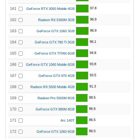
97.8
161
GeForce RTX 3050 Mobile 4GB
96.9
162
Radeon RX 5300M 3GB
96.9
163
GeForce GTX 1060 3GB
96.1
164
GeForce GTX 780 Ti 3GB
94.8
165
GeForce GTX TITAN 6GB
93.8
166
GeForce GTX 1060 Mobile 6GB
93.5
167
GeForce GTX 970 4GB
91.3
168
Radeon RX 5500 Mobile 4GB
88.5
169
Radeon Pro 5500M 8GB
86.6
170
GeForce GTX 980M 8GB
86.5
171
Arc 140T
86.5
172
GeForce GTX 1060 6GB