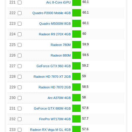
60.1
221
Arc 8-Core iGPU
60.1
222
Quadro P2000 Mobile 4GB
60.1
223
Quadro M5000M 8GB
60
224
Radeon R9 270X 4GB
59.9
225
Radeon 780M
59.5
226
Radeon 880M
59.2
227
GeForce GTX 960 4GB
59
228
Radeon HD 7870 XT 2GB
58.5
229
Radeon HD 7870 2GB
58
230
Arc A370M 4GB
57.8
231
GeForce GTX 880M 4GB
57.7
232
FirePro W7170M 4GB
57.6
233
Radeon RX Vega M GL 4GB