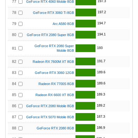
197.3
77
GeForce RTX 4060 Mobile 8GB
197.2
78
GeForce RTX 3060 Ti 8GB
194.7
79
Arc A580 8GB
194.1
80
GeForce RTX 2080 Super 8GB
GeForce RTX 2080 Super
193
81
Mobile 8GB
191.7
82
Radeon RX 7600M XT 8GB
189.6
83
GeForce RTX 3060 12GB
189.6
84
Radeon RX 7700S 8GB
189.3
85
Radeon RX 6600 XT 8GB
189.2
86
GeForce RTX 2080 Mobile 8GB
187.3
87
GeForce RTX 5070 Mobile 8GB
186.9
88
GeForce RTX 2080 8GB