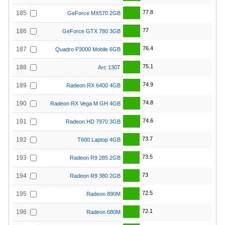
77.8
185
GeForce MX570 2GB
77
186
GeForce GTX 780 3GB
76.4
187
Quadro P3000 Mobile 6GB
75.1
188
Arc 130T
74.9
189
Radeon RX 6400 4GB
74.8
190
Radeon RX Vega M GH 4GB
74.6
191
Radeon HD 7970 3GB
73.7
192
T600 Laptop 4GB
73.5
193
Radeon R9 285 2GB
73
194
Radeon R9 380 2GB
72.5
195
Radeon 890M
72.1
196
Radeon 680M