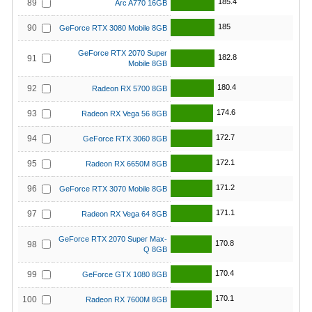
185.4
89
Arc A770 16GB
185
90
GeForce RTX 3080 Mobile 8GB
GeForce RTX 2070 Super
182.8
91
Mobile 8GB
180.4
92
Radeon RX 5700 8GB
174.6
93
Radeon RX Vega 56 8GB
172.7
94
GeForce RTX 3060 8GB
172.1
95
Radeon RX 6650M 8GB
171.2
96
GeForce RTX 3070 Mobile 8GB
171.1
97
Radeon RX Vega 64 8GB
GeForce RTX 2070 Super Max-
170.8
98
Q 8GB
170.4
99
GeForce GTX 1080 8GB
170.1
100
Radeon RX 7600M 8GB