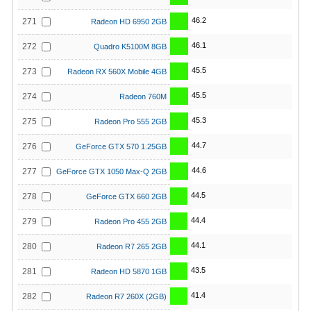
46.2
271
Radeon HD 6950 2GB
46.1
272
Quadro K5100M 8GB
45.5
273
Radeon RX 560X Mobile 4GB
45.5
274
Radeon 760M
45.3
275
Radeon Pro 555 2GB
44.7
276
GeForce GTX 570 1.25GB
44.6
277
GeForce GTX 1050 Max-Q 2GB
44.5
278
GeForce GTX 660 2GB
44.4
279
Radeon Pro 455 2GB
44.1
280
Radeon R7 265 2GB
43.5
281
Radeon HD 5870 1GB
41.4
282
Radeon R7 260X (2GB)