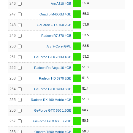
55.4
246
Arc A310 4GB
55.3
247
Quadro M4000M 4GB
53.8
248
GeForce GTX 760 2GB
53.5
249
Radeon R7 370 4GB
53.5
250
Arc 7-Core iGPU
53.2
251
GeForce GTX 780M 4GB
51.8
252
Radeon Pro Vega 16 4GB
51.5
253
Radeon HD 6970 2GB
51.4
254
GeForce GTX 970M 6GB
51.3
255
Radeon RX 460 Mobile 4GB
50.7
256
GeForce GTX 580 1.5GB
50.3
257
GeForce GTX 660 Ti 2GB
50.3
258
Quadro T500 Mobile 4GB