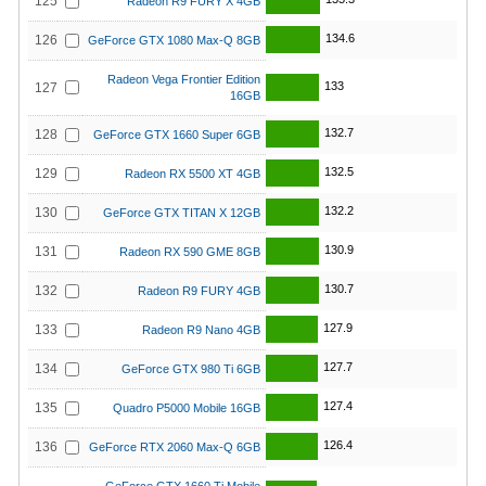
125
Radeon R9 FURY X 4GB
134.6
126
GeForce GTX 1080 Max-Q 8GB
Radeon Vega Frontier Edition
133
127
16GB
132.7
128
GeForce GTX 1660 Super 6GB
132.5
129
Radeon RX 5500 XT 4GB
132.2
130
GeForce GTX TITAN X 12GB
130.9
131
Radeon RX 590 GME 8GB
130.7
132
Radeon R9 FURY 4GB
127.9
133
Radeon R9 Nano 4GB
127.7
134
GeForce GTX 980 Ti 6GB
127.4
135
Quadro P5000 Mobile 16GB
126.4
136
GeForce RTX 2060 Max-Q 6GB