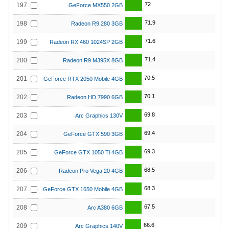
72
197
GeForce MX550 2GB
71.9
198
Radeon R9 280 3GB
71.6
199
Radeon RX 460 1024SP 2GB
71.4
200
Radeon R9 M395X 8GB
70.5
201
GeForce RTX 2050 Mobile 4GB
70.1
202
Radeon HD 7990 6GB
69.8
203
Arc Graphics 130V
69.4
204
GeForce GTX 590 3GB
69.3
205
GeForce GTX 1050 Ti 4GB
68.5
206
Radeon Pro Vega 20 4GB
68.3
207
GeForce GTX 1650 Mobile 4GB
67.5
208
Arc A380 6GB
66.6
209
Arc Graphics 140V