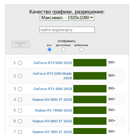
Качество графики, разрешение:
отображать:
сравнить
все
десктопные
мобильные
(
0
)
360+
1
GeForce RTX 5090 32GB
GeForce RTX 5090 Mobile
360+
2
24GB
360+
3
GeForce RTX 4090 24GB
360+
4
Radeon RX 6900 XT 16GB
360+
5
Radeon RX 7900M 16GB
360+
6
Radeon RX 6800 XT 16GB
360+
7
Radeon RX 7800 XT 16GB