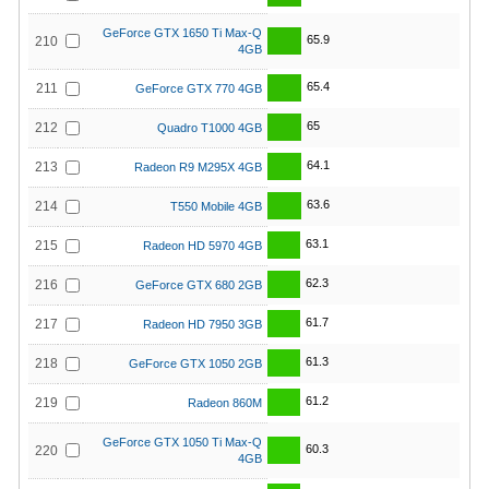
GeForce GTX 1650 Ti Max-Q
65.9
210
4GB
65.4
211
GeForce GTX 770 4GB
65
212
Quadro T1000 4GB
64.1
213
Radeon R9 M295X 4GB
63.6
214
T550 Mobile 4GB
63.1
215
Radeon HD 5970 4GB
62.3
216
GeForce GTX 680 2GB
61.7
217
Radeon HD 7950 3GB
61.3
218
GeForce GTX 1050 2GB
61.2
219
Radeon 860M
GeForce GTX 1050 Ti Max-Q
60.3
220
4GB