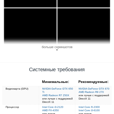
больше скриншотов
▼
Системные требования
Минимальные:
Рекомендуемые:
Видеокарта (GPU)
NVIDIA GeForce GTX 650
NVIDIA GeForce GTX 670
Ti
AMD Radeon R9 270
AMD Radeon R7 250X
или лучше с поддержкой
или лучше с поддержкой
DirectX 11
DirectX 11
Процессор
Intel Core i3-2120
Intel Core i5-2300
AMD FX-4350
Intel Core i3-6100
или лучше
или лучше