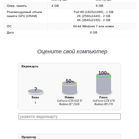
Опер. память
4 GB
6 GB
Рекомендуемый объем
Full HD (1920x1080) - 1 GB
памяти GPU (VRAM)
2K (2560x1440) - 2 GB
4K (3840x2160) - 2 GB
ОС
64-bit Windows 7 или новее
Диск
8 GB
Оцените свой компьютер
Видеокарта
100
%
50
%
?
Ваша
Миним.
Реком.
↓
GeForce GTX 650 Ti
GeForce GTX 670
Radeon R7 250X
Radeon R9 270
Процессор