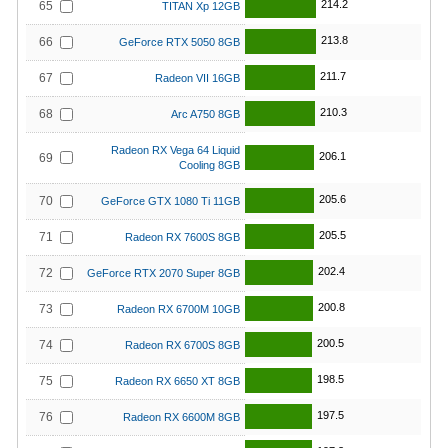
214.2
65
TITAN Xp 12GB
213.8
66
GeForce RTX 5050 8GB
211.7
67
Radeon VII 16GB
210.3
68
Arc A750 8GB
Radeon RX Vega 64 Liquid
206.1
69
Cooling 8GB
205.6
70
GeForce GTX 1080 Ti 11GB
205.5
71
Radeon RX 7600S 8GB
202.4
72
GeForce RTX 2070 Super 8GB
200.8
73
Radeon RX 6700M 10GB
200.5
74
Radeon RX 6700S 8GB
198.5
75
Radeon RX 6650 XT 8GB
197.5
76
Radeon RX 6600M 8GB