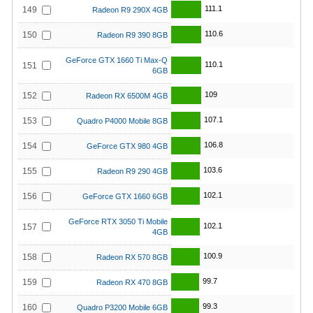
111.1
149
Radeon R9 290X 4GB
110.6
150
Radeon R9 390 8GB
GeForce GTX 1660 Ti Max-Q
110.1
151
6GB
109
152
Radeon RX 6500M 4GB
107.1
153
Quadro P4000 Mobile 8GB
106.8
154
GeForce GTX 980 4GB
103.6
155
Radeon R9 290 4GB
102.1
156
GeForce GTX 1660 6GB
GeForce RTX 3050 Ti Mobile
102.1
157
4GB
100.9
158
Radeon RX 570 8GB
99.7
159
Radeon RX 470 8GB
99.3
160
Quadro P3200 Mobile 6GB