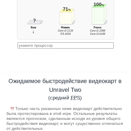
100
%
71
%
?
Ваш
Миним.
Реком.
↓
Core i3-2120
Core i5-2300
FX-4350
Core i3-6100
Ожидаемое быстродействие видеокарт в
Unravel Two
(средний
FPS
)
!!!
Только часть указанных ниже видеокарт действительно
была протестирована в этой игре. Остальные результаты
являются прогнозом, сделанным исходя из уровня общего
быстродействия видеокарт, и могут существенно отличаться
от действительных.