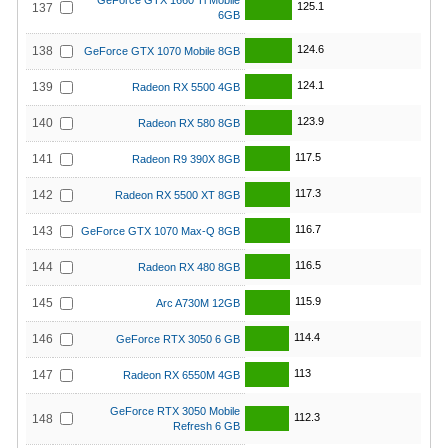
GeForce GTX 1660 Ti Mobile
125.1
137
6GB
124.6
138
GeForce GTX 1070 Mobile 8GB
124.1
139
Radeon RX 5500 4GB
123.9
140
Radeon RX 580 8GB
117.5
141
Radeon R9 390X 8GB
117.3
142
Radeon RX 5500 XT 8GB
116.7
143
GeForce GTX 1070 Max-Q 8GB
116.5
144
Radeon RX 480 8GB
115.9
145
Arc A730M 12GB
114.4
146
GeForce RTX 3050 6 GB
113
147
Radeon RX 6550M 4GB
GeForce RTX 3050 Mobile
112.3
148
Refresh 6 GB