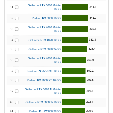
GeForce RTX 5080 Mobile
341.3
31
16GB
341.2
32
Radeon RX 6800 16GB
GeForce RTX 4090 Mobile
339.3
33
16GB
331.3
34
GeForce RTX 4070 12GB
323.4
35
GeForce RTX 3090 24GB
GeForce RTX 4080 Mobile
301.9
36
12GB
300.1
37
Radeon RX 6750 XT 12GB
297.5
38
Radeon RX 9060 XT 16 GB
GeForce RTX 5070 Ti Mobile
296.3
39
12GB
292.4
40
GeForce RTX 5060 Ti 16GB
290.9
41
Radeon Pro W6800 32GB