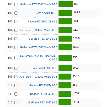
169
101
GeForce RTX 5060 Mobile 8GB
164.7
102
Arc A770M 16GB
164
103
Radeon RX 5600 XT 6GB
161.7
104
GeForce RTX 4050 Mobile 6GB
156.8
105
GeForce RTX 2070 8GB
153.6
106
GeForce GTX 1080 Mobile 8GB
GeForce RTX 2080 Super Max-
153
107
Q 8GB
152.4
108
Radeon RX 6600 8GB
151.6
109
GeForce RTX 5050 Mobile 8GB
151
110
Radeon RX 5600M 6GB
147.6
111
Radeon R9 295X2 8GB
147.4
112
GeForce RTX 3050 8GB