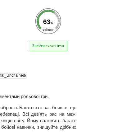
63
%
рейтинг
Знайти схожі ігри
ементами рольової гри.
зброєю. Багато хто вас боявся, що
ебезпеці. Всі дев'ять рас на межі
и кінцю світу. Йому належить багато
 бойові навички, знищуйте дрібних