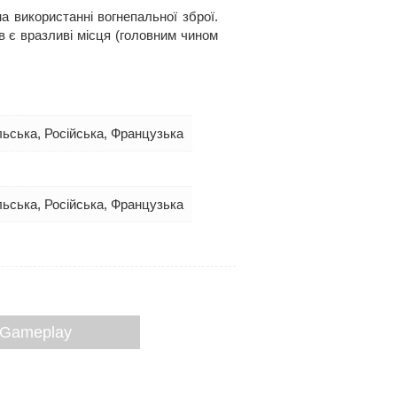
а використанні вогнепальної зброї.
ів є вразливі місця (головним чином
ольська, Російська, Французька
ольська, Російська, Французька
- Gameplay