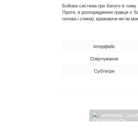
Бойова система гри багато в чому 
Проте, в розпорядженні гравця є ба
голова і спина), вражаючи які їм м
Інтерфейс
Озвучування
Субтитри
Immortal: Unc