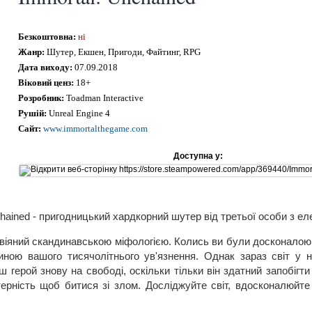
Безкоштовна:
ні
Жанр:
Шутер, Екшен, Пригоди, Файтинг, RPG
Дата виходу:
07.09.2018
Віковий ценз:
18+
Розробник:
Toadman Interactive
Рушій:
Unreal Engine 4
Сайт:
www.immortalthegame.com
Доступна у:
chained - пригодницький хардкорний шутер від третьої особи з ел
віяний скандинавською міфологією. Колись ви були досконалою 
иною вашого тисячолітнього ув'язнення. Однак зараз світ у н
аш герой знову на свободі, оскільки тільки він здатний запобігт
ерність щоб битися зі злом. Досліджуйте світ, вдосконалюйте