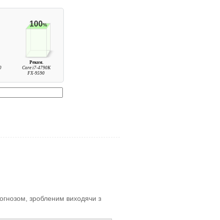
100
%
Реком.
0
Core i7-4790K
FX-9590
прогнозом, зробленим виходячи з