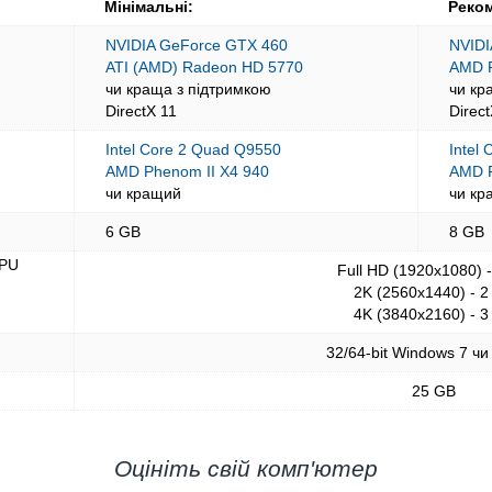
Мінімальні:
Реком
NVIDIA GeForce GTX 460
NVIDI
ATI (AMD) Radeon HD 5770
AMD 
чи краща з підтримкою
чи кр
DirectX 11
Direc
Intel Core 2 Quad Q9550
Intel
AMD Phenom II X4 940
AMD 
чи кращий
чи кр
6 GB
8 GB
GPU
Full HD (1920x1080) 
2K (2560x1440) - 2
4K (3840x2160) - 3
32/64-bit Windows 7 чи
25 GB
Оцініть свій комп'ютер