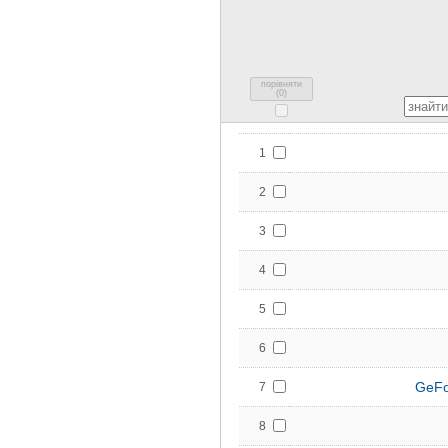
порівняти
(
0
)
1
2
3
4
5
6
GeFo
7
8