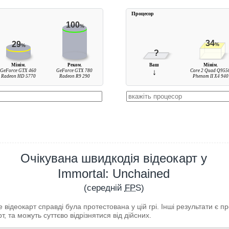
Процесор
100
%
34
29
%
%
?
Мінім.
Реком.
Ваш
Мінім.
GeForce GTX 460
GeForce GTX 780
↓
Core 2 Quad Q955
Radeon HD 5770
Radeon R9 290
Phenom II X4 940
Очікувана швидкодія відеокарт у
Immortal: Unchained
(середній
FPS
)
відеокарт справді була протестована у цій грі. Інші результати є 
т, та можуть суттєво відрізнятися від дійсних.