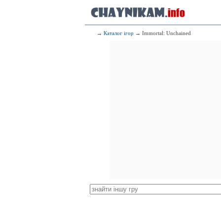
→
Каталог ігор
→ Immortal: Unchained