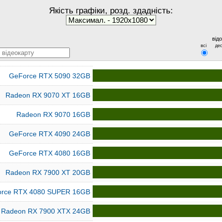
Якість графіки, розд. здадність:
від
всі
дес
GeForce RTX 5090 32GB
Radeon RX 9070 XT 16GB
Radeon RX 9070 16GB
GeForce RTX 4090 24GB
GeForce RTX 4080 16GB
Radeon RX 7900 XT 20GB
rce RTX 4080 SUPER 16GB
Radeon RX 7900 XTX 24GB