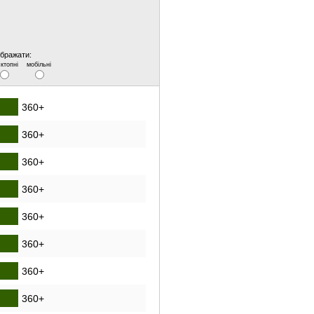
ображати:
ктопні
мобільні
360+
360+
360+
360+
360+
360+
360+
360+