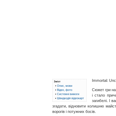
Immortal: Un
Зміст
•
Опис, мови
Сюжет гри на
•
Відео, фото
•
Системні вимоги
і стало прич
•
Швидкодія відеокарт
загибелі. І в
згадати, відновити колишню майст
ворогів і потужних босів.