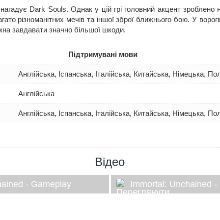
нагадує Dark Souls. Однак у цій грі головний акцент зроблено н
гато різноманітних мечів та іншої зброї ближнього бою. У ворог
ожна завдавати значно більшої шкоди.
Підтримувані мови
Англійська, Іспанська, Італійська, Китайська, Німецька, П
Англійська
Англійська, Іспанська, Італійська, Китайська, Німецька, П
Відео
hained - Gameplay
Immortal: Unchained 