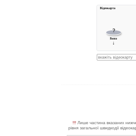
Вiдеокарта
?
Ваша
↓
!!!
Лише частина вказаних нижче 
рівня загальної швидкодії відеокар