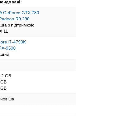
ендовані:
A GeForce GTX 780
Radeon R9 290
аща з підтримкою
tX 11
 Core i7-4790K
FX-9590
ащий
- 2 GB
 GB
 GB
 новіша