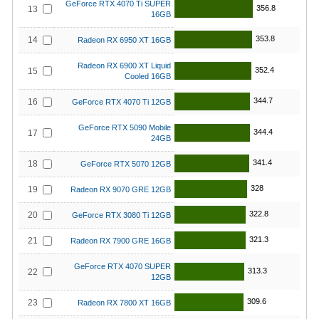
GeForce RTX 4070 Ti SUPER
356.8
13
16GB
353.8
14
Radeon RX 6950 XT 16GB
Radeon RX 6900 XT Liquid
352.4
15
Cooled 16GB
344.7
16
GeForce RTX 4070 Ti 12GB
GeForce RTX 5090 Mobile
344.4
17
24GB
341.4
18
GeForce RTX 5070 12GB
328
19
Radeon RX 9070 GRE 12GB
322.8
20
GeForce RTX 3080 Ti 12GB
321.3
21
Radeon RX 7900 GRE 16GB
GeForce RTX 4070 SUPER
313.3
22
12GB
309.6
23
Radeon RX 7800 XT 16GB