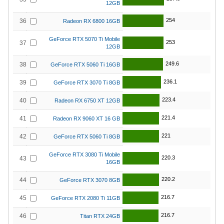
12GB
254
36
Radeon RX 6800 16GB
GeForce RTX 5070 Ti Mobile
253
37
12GB
249.6
38
GeForce RTX 5060 Ti 16GB
236.1
39
GeForce RTX 3070 Ti 8GB
223.4
40
Radeon RX 6750 XT 12GB
221.4
41
Radeon RX 9060 XT 16 GB
221
42
GeForce RTX 5060 Ti 8GB
GeForce RTX 3080 Ti Mobile
220.3
43
16GB
220.2
44
GeForce RTX 3070 8GB
216.7
45
GeForce RTX 2080 Ti 11GB
216.7
46
Titan RTX 24GB