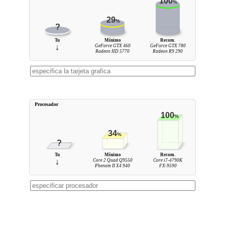
100
%
29
%
?
Tu
Mínimo
Recom.
↓
GeForce GTX 460
GeForce GTX 780
Radeon HD 5770
Radeon R9 290
Procesador
100
%
34
%
?
Tu
Mínimo
Recom.
↓
Core 2 Quad Q9550
Core i7-4790K
Phenom II X4 940
FX-9590