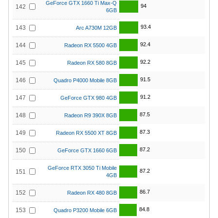
GeForce GTX 1660 Ti Max-Q
94
142
6GB
93.4
143
Arc A730M 12GB
92.4
144
Radeon RX 5500 4GB
92.2
145
Radeon RX 580 8GB
91.5
146
Quadro P4000 Mobile 8GB
91.2
147
GeForce GTX 980 4GB
87.5
148
Radeon R9 390X 8GB
87.3
149
Radeon RX 5500 XT 8GB
87.2
150
GeForce GTX 1660 6GB
GeForce RTX 3050 Ti Mobile
87.2
151
4GB
86.7
152
Radeon RX 480 8GB
84.8
153
Quadro P3200 Mobile 6GB