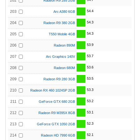
202
Radeon R9 285 2GB
54.4
203
Arc A380 6GB
54.3
204
Radeon R9 380 2GB
54.3
205
T550 Mobile 4GB
53.9
206
Radeon 890M
53.7
207
Arc Graphics 140V
53.6
208
Radeon 680M
53.5
209
Radeon R9 280 3GB
53.3
210
Radeon RX 460 1024SP 2GB
53.2
211
GeForce GTX 680 2GB
53.1
212
Radeon R9 M395X 8GB
52.3
213
GeForce GTX 1050 2GB
52.1
214
Radeon HD 7990 6GB