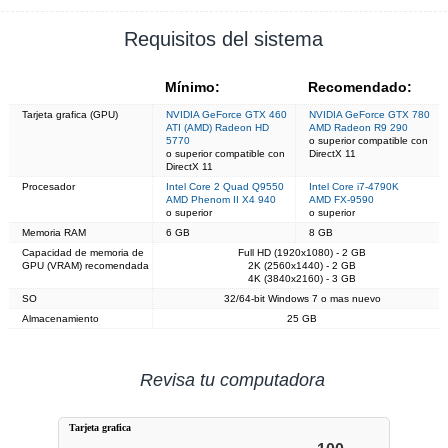
Requisitos del sistema
Mínimo:
Recomendado:
Tarjeta grafica (GPU)
NVIDIA GeForce GTX 460
NVIDIA GeForce GTX 780
ATI (AMD) Radeon HD
AMD Radeon R9 290
5770
o superior compatible con
o superior compatible con
DirectX 11
DirectX 11
Procesador
Intel Core 2 Quad Q9550
Intel Core i7-4790K
AMD Phenom II X4 940
AMD FX-9590
o superior
o superior
Memoria RAM
6 GB
8 GB
Capacidad de memoria de
Full HD (1920x1080) - 2 GB
GPU (VRAM) recomendada
2K (2560x1440) - 2 GB
4K (3840x2160) - 3 GB
SO
32/64-bit Windows 7 o mas nuevo
Almacenamiento
25 GB
Revisa tu computadora
Tarjeta grafica