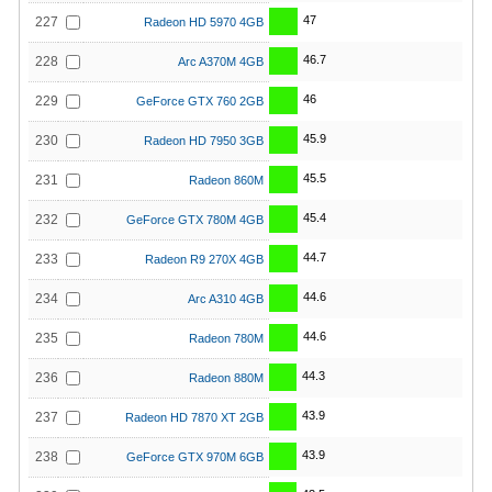
47
227
Radeon HD 5970 4GB
46.7
228
Arc A370M 4GB
46
229
GeForce GTX 760 2GB
45.9
230
Radeon HD 7950 3GB
45.5
231
Radeon 860M
45.4
232
GeForce GTX 780M 4GB
44.7
233
Radeon R9 270X 4GB
44.6
234
Arc A310 4GB
44.6
235
Radeon 780M
44.3
236
Radeon 880M
43.9
237
Radeon HD 7870 XT 2GB
43.9
238
GeForce GTX 970M 6GB