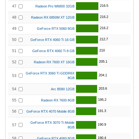
216.5
47
Radeon Pro W6800 32GB
216.2
48
Radeon RX 6850M XT 12GB
216.2
49
GeForce RTX 5060 8GB
212.7
50
GeForce RTX 4060 Ti 16 GB
210
51
GeForce RTX 4060 Ti 8 GB
205.1
52
Radeon RX 7600 XT 16GB
GeForce RTX 3060 Ti GDDR6X
204.1
53
8GB
203.6
54
Arc B580 12GB
195.2
55
Radeon RX 7600 8GB
191.3
56
GeForce RTX 4070 Mobile 8GB
GeForce RTX 3070 Ti Mobile
190.9
57
8GB
190.4
58
GeForce RTX 4060 8GB