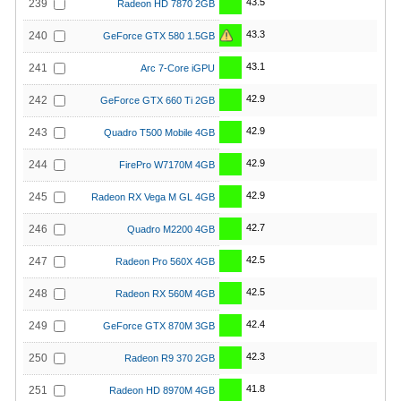
43.5
239
Radeon HD 7870 2GB
43.3
240
GeForce GTX 580 1.5GB
43.1
241
Arc 7-Core iGPU
42.9
242
GeForce GTX 660 Ti 2GB
42.9
243
Quadro T500 Mobile 4GB
42.9
244
FirePro W7170M 4GB
42.9
245
Radeon RX Vega M GL 4GB
42.7
246
Quadro M2200 4GB
42.5
247
Radeon Pro 560X 4GB
42.5
248
Radeon RX 560M 4GB
42.4
249
GeForce GTX 870M 3GB
42.3
250
Radeon R9 370 2GB
41.8
251
Radeon HD 8970M 4GB