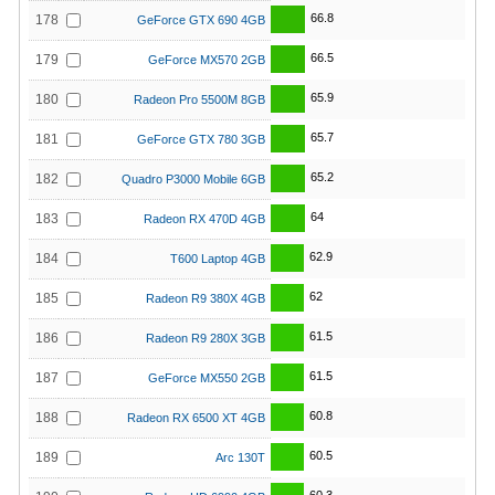
66.8
178
GeForce GTX 690 4GB
66.5
179
GeForce MX570 2GB
65.9
180
Radeon Pro 5500M 8GB
65.7
181
GeForce GTX 780 3GB
65.2
182
Quadro P3000 Mobile 6GB
64
183
Radeon RX 470D 4GB
62.9
184
T600 Laptop 4GB
62
185
Radeon R9 380X 4GB
61.5
186
Radeon R9 280X 3GB
61.5
187
GeForce MX550 2GB
60.8
188
Radeon RX 6500 XT 4GB
60.5
189
Arc 130T