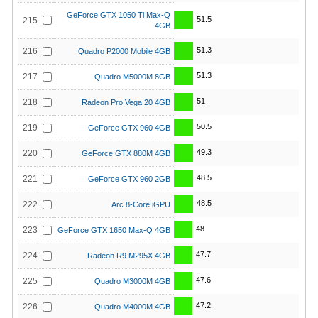
GeForce GTX 1050 Ti Max-Q
51.5
215
4GB
51.3
216
Quadro P2000 Mobile 4GB
51.3
217
Quadro M5000M 8GB
51
218
Radeon Pro Vega 20 4GB
50.5
219
GeForce GTX 960 4GB
49.3
220
GeForce GTX 880M 4GB
48.5
221
GeForce GTX 960 2GB
48.5
222
Arc 8-Core iGPU
48
223
GeForce GTX 1650 Max-Q 4GB
47.7
224
Radeon R9 M295X 4GB
47.6
225
Quadro M3000M 4GB
47.2
226
Quadro M4000M 4GB