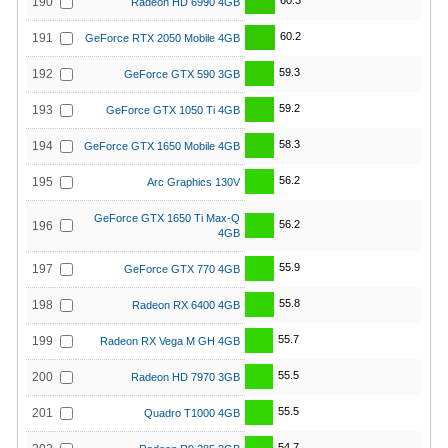
60.3
190
Radeon HD 6990 4GB
60.2
191
GeForce RTX 2050 Mobile 4GB
59.3
192
GeForce GTX 590 3GB
59.2
193
GeForce GTX 1050 Ti 4GB
58.3
194
GeForce GTX 1650 Mobile 4GB
56.2
195
Arc Graphics 130V
GeForce GTX 1650 Ti Max-Q
56.2
196
4GB
55.9
197
GeForce GTX 770 4GB
55.8
198
Radeon RX 6400 4GB
55.7
199
Radeon RX Vega M GH 4GB
55.5
200
Radeon HD 7970 3GB
55.5
201
Quadro T1000 4GB
54.7