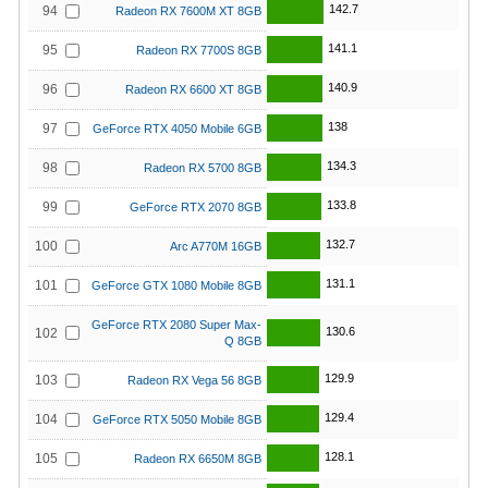
142.7
94
Radeon RX 7600M XT 8GB
141.1
95
Radeon RX 7700S 8GB
140.9
96
Radeon RX 6600 XT 8GB
138
97
GeForce RTX 4050 Mobile 6GB
134.3
98
Radeon RX 5700 8GB
133.8
99
GeForce RTX 2070 8GB
132.7
100
Arc A770M 16GB
131.1
101
GeForce GTX 1080 Mobile 8GB
GeForce RTX 2080 Super Max-
130.6
102
Q 8GB
129.9
103
Radeon RX Vega 56 8GB
129.4
104
GeForce RTX 5050 Mobile 8GB
128.1
105
Radeon RX 6650M 8GB