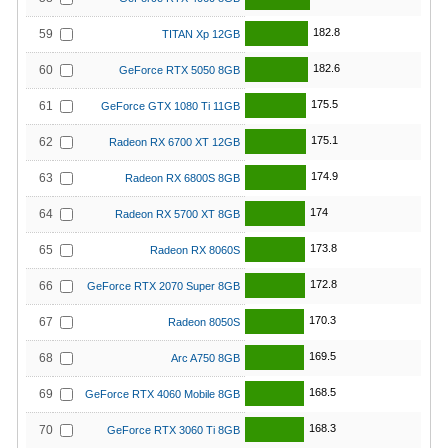
182.8
59
TITAN Xp 12GB
182.6
60
GeForce RTX 5050 8GB
175.5
61
GeForce GTX 1080 Ti 11GB
175.1
62
Radeon RX 6700 XT 12GB
174.9
63
Radeon RX 6800S 8GB
174
64
Radeon RX 5700 XT 8GB
173.8
65
Radeon RX 8060S
172.8
66
GeForce RTX 2070 Super 8GB
170.3
67
Radeon 8050S
169.5
68
Arc A750 8GB
168.5
69
GeForce RTX 4060 Mobile 8GB
168.3
70
GeForce RTX 3060 Ti 8GB