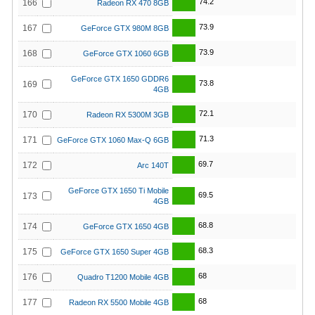
74.2
166
Radeon RX 470 8GB
73.9
167
GeForce GTX 980M 8GB
73.9
168
GeForce GTX 1060 6GB
GeForce GTX 1650 GDDR6
73.8
169
4GB
72.1
170
Radeon RX 5300M 3GB
71.3
171
GeForce GTX 1060 Max-Q 6GB
69.7
172
Arc 140T
GeForce GTX 1650 Ti Mobile
69.5
173
4GB
68.8
174
GeForce GTX 1650 4GB
68.3
175
GeForce GTX 1650 Super 4GB
68
176
Quadro T1200 Mobile 4GB
68
177
Radeon RX 5500 Mobile 4GB