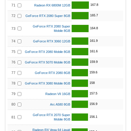
167.8
71
Radeon RX 6800M 12GB
165.7
72
GeForce RTX 2080 Super 8GB
GeForce RTX 2080 Super
164.8
73
Mobile 8GB
161.9
74
GeForce RTX 3060 12GB
161.6
75
GeForce RTX 2080 Mobile 8GB
159.9
76
GeForce RTX 5070 Mobile 8GB
159.6
77
GeForce RTX 2080 8GB
158
78
GeForce RTX 3080 Mobile 8GB
157.5
79
Radeon VII 16GB
156.9
80
Arc A580 8GB
GeForce RTX 2070 Super
156.1
81
Mobile 8GB
Radeon RX Vega 64 Liquid