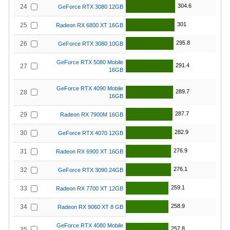
304.6
24
GeForce RTX 3080 12GB
301
25
Radeon RX 6800 XT 16GB
295.8
26
GeForce RTX 3080 10GB
GeForce RTX 5080 Mobile
291.4
27
16GB
GeForce RTX 4090 Mobile
289.7
28
16GB
287.7
29
Radeon RX 7900M 16GB
282.9
30
GeForce RTX 4070 12GB
276.9
31
Radeon RX 6900 XT 16GB
276.1
32
GeForce RTX 3090 24GB
259.1
33
Radeon RX 7700 XT 12GB
258.9
34
Radeon RX 9060 XT 8 GB
GeForce RTX 4080 Mobile
257.8
35