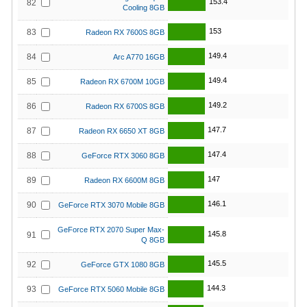
153.4
82
Cooling 8GB
153
83
Radeon RX 7600S 8GB
149.4
84
Arc A770 16GB
149.4
85
Radeon RX 6700M 10GB
149.2
86
Radeon RX 6700S 8GB
147.7
87
Radeon RX 6650 XT 8GB
147.4
88
GeForce RTX 3060 8GB
147
89
Radeon RX 6600M 8GB
146.1
90
GeForce RTX 3070 Mobile 8GB
GeForce RTX 2070 Super Max-
145.8
91
Q 8GB
145.5
92
GeForce GTX 1080 8GB
144.3
93
GeForce RTX 5060 Mobile 8GB