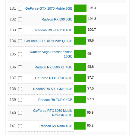
106.4
131
GeForce GTX 1070 Mobile 8GB
104.3
132
Radeon RX 590 8GB
100.7
133
Radeon R9 FURY X 4GB
99.6
134
GeForce GTX 1070 Max-Q 8GB
Radeon Vega Frontier Edition
99
135
16GB
98.6
136
Radeon RX 5500 XT 4GB
97.7
137
GeForce RTX 3050 6 GB
97.5
138
Radeon RX 590 GME 8GB
97.3
139
Radeon R9 FURY 4GB
GeForce RTX 3050 Mobile
95.9
140
Refresh 6 GB
95.2
141
Radeon R9 Nano 4GB