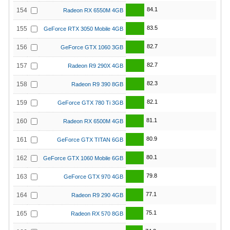
84.1
154
Radeon RX 6550M 4GB
83.5
155
GeForce RTX 3050 Mobile 4GB
82.7
156
GeForce GTX 1060 3GB
82.7
157
Radeon R9 290X 4GB
82.3
158
Radeon R9 390 8GB
82.1
159
GeForce GTX 780 Ti 3GB
81.1
160
Radeon RX 6500M 4GB
80.9
161
GeForce GTX TITAN 6GB
80.1
162
GeForce GTX 1060 Mobile 6GB
79.8
163
GeForce GTX 970 4GB
77.1
164
Radeon R9 290 4GB
75.1
165
Radeon RX 570 8GB