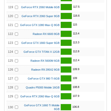
117.5
119
GeForce RTX 2060 Mobile 6GB
116.6
120
GeForce RTX 2060 Super 8GB
115
121
GeForce GTX 1080 Max-Q 8GB
113.4
122
Radeon RX 6600 8GB
113.3
123
GeForce GTX 1660 Super 6GB
112.8
124
GeForce GTX TITAN X 12GB
112.4
125
Radeon RX 5600M 6GB
109.9
126
Radeon R9 295X2 8GB
109
127
GeForce GTX 980 Ti 6GB
108.8
128
Quadro P5000 Mobile 16GB
107.9
129
GeForce RTX 2060 Max-Q 6GB
GeForce GTX 1660 Ti Mobile
106.8
130
6GB