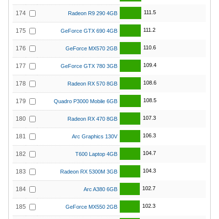
111.5
174
Radeon R9 290 4GB
111.2
175
GeForce GTX 690 4GB
110.6
176
GeForce MX570 2GB
109.4
177
GeForce GTX 780 3GB
108.6
178
Radeon RX 570 8GB
108.5
179
Quadro P3000 Mobile 6GB
107.3
180
Radeon RX 470 8GB
106.3
181
Arc Graphics 130V
104.7
182
T600 Laptop 4GB
104.3
183
Radeon RX 5300M 3GB
102.7
184
Arc A380 6GB
102.3
185
GeForce MX550 2GB