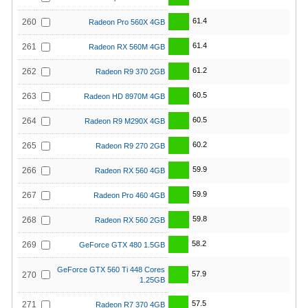
61.4
260
Radeon Pro 560X 4GB
61.4
261
Radeon RX 560M 4GB
61.2
262
Radeon R9 370 2GB
60.5
263
Radeon HD 8970M 4GB
60.5
264
Radeon R9 M290X 4GB
60.2
265
Radeon R9 270 2GB
59.9
266
Radeon RX 560 4GB
59.9
267
Radeon Pro 460 4GB
59.8
268
Radeon RX 560 2GB
58.2
269
GeForce GTX 480 1.5GB
GeForce GTX 560 Ti 448 Cores
57.9
270
1.25GB
57.5
271
Radeon R7 370 4GB