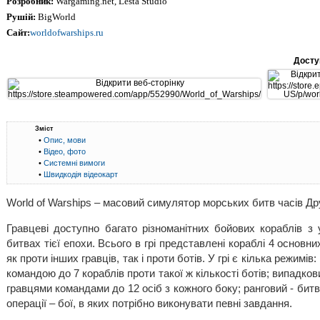
Розробник:
Wargaming.net, Lesta Studio
Рушій:
BigWorld
Сайт:
worldofwarships.ru
Досту
Зміст
•
Опис, мови
•
Відео, фото
•
Системні вимоги
•
Швидкодія відеокарт
World of Warships – масовий симулятор морських битв часів Друг
Гравцеві доступно багато різноманітних бойових кораблів з
битвах тієї епохи. Всього в грі представлені кораблі 4 основни
як проти інших гравців, так і проти ботів. У грі є кілька режимі
командою до 7 кораблів проти такої ж кількості ботів; випадко
гравцями командами до 12 осіб з кожного боку; ранговий - битви 
операції – бої, в яких потрібно виконувати певні завдання.