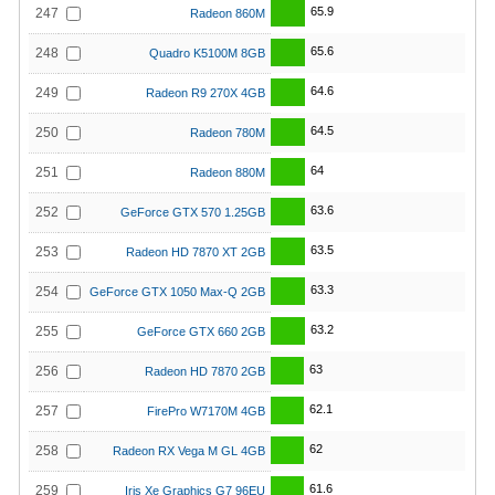
65.9
247
Radeon 860M
65.6
248
Quadro K5100M 8GB
64.6
249
Radeon R9 270X 4GB
64.5
250
Radeon 780M
64
251
Radeon 880M
63.6
252
GeForce GTX 570 1.25GB
63.5
253
Radeon HD 7870 XT 2GB
63.3
254
GeForce GTX 1050 Max-Q 2GB
63.2
255
GeForce GTX 660 2GB
63
256
Radeon HD 7870 2GB
62.1
257
FirePro W7170M 4GB
62
258
Radeon RX Vega M GL 4GB
61.6
259
Iris Xe Graphics G7 96EU