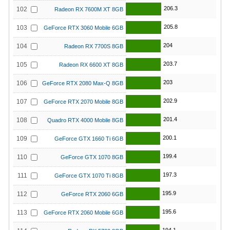
206.3
102
Radeon RX 7600M XT 8GB
205.8
103
GeForce RTX 3060 Mobile 6GB
204
104
Radeon RX 7700S 8GB
203.7
105
Radeon RX 6600 XT 8GB
203
106
GeForce RTX 2080 Max-Q 8GB
202.9
107
GeForce RTX 2070 Mobile 8GB
201.4
108
Quadro RTX 4000 Mobile 8GB
200.1
109
GeForce GTX 1660 Ti 6GB
199.4
110
GeForce GTX 1070 8GB
197.3
111
GeForce GTX 1070 Ti 8GB
195.9
112
GeForce RTX 2060 6GB
195.6
113
GeForce RTX 2060 Mobile 6GB