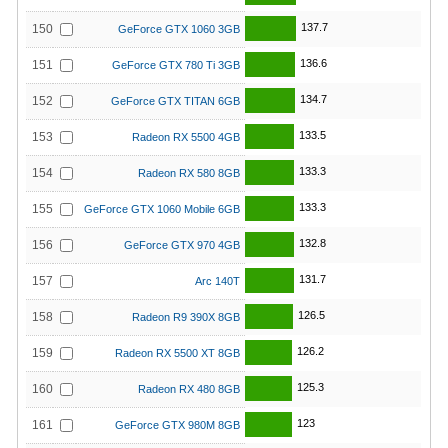
137.7
150
GeForce GTX 1060 3GB
136.6
151
GeForce GTX 780 Ti 3GB
134.7
152
GeForce GTX TITAN 6GB
133.5
153
Radeon RX 5500 4GB
133.3
154
Radeon RX 580 8GB
133.3
155
GeForce GTX 1060 Mobile 6GB
132.8
156
GeForce GTX 970 4GB
131.7
157
Arc 140T
126.5
158
Radeon R9 390X 8GB
126.2
159
Radeon RX 5500 XT 8GB
125.3
160
Radeon RX 480 8GB
123
161
GeForce GTX 980M 8GB