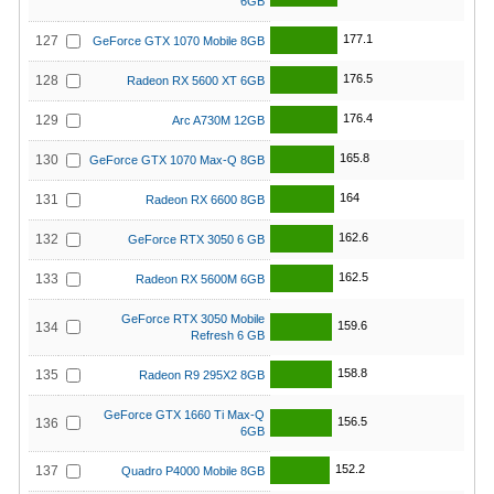
6GB
177.1
127
GeForce GTX 1070 Mobile 8GB
176.5
128
Radeon RX 5600 XT 6GB
176.4
129
Arc A730M 12GB
165.8
130
GeForce GTX 1070 Max-Q 8GB
164
131
Radeon RX 6600 8GB
162.6
132
GeForce RTX 3050 6 GB
162.5
133
Radeon RX 5600M 6GB
GeForce RTX 3050 Mobile
159.6
134
Refresh 6 GB
158.8
135
Radeon R9 295X2 8GB
GeForce GTX 1660 Ti Max-Q
156.5
136
6GB
152.2
137
Quadro P4000 Mobile 8GB