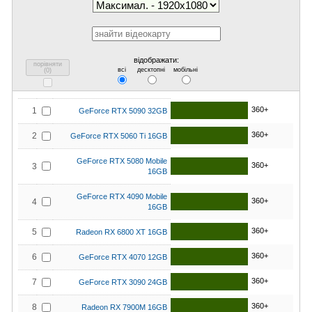
відображати:
порівняти
всі
десктопні
мобільні
(
0
)
360+
1
GeForce RTX 5090 32GB
360+
2
GeForce RTX 5060 Ti 16GB
GeForce RTX 5080 Mobile
360+
3
16GB
GeForce RTX 4090 Mobile
360+
4
16GB
360+
5
Radeon RX 6800 XT 16GB
360+
6
GeForce RTX 4070 12GB
360+
7
GeForce RTX 3090 24GB
360+
8
Radeon RX 7900M 16GB