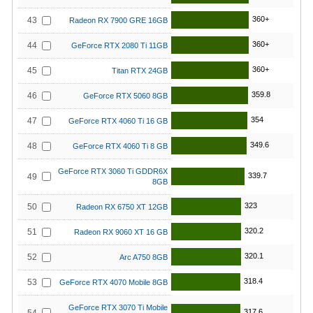
360+
43
Radeon RX 7900 GRE 16GB
360+
44
GeForce RTX 2080 Ti 11GB
360+
45
Titan RTX 24GB
359.8
46
GeForce RTX 5060 8GB
354
47
GeForce RTX 4060 Ti 16 GB
349.6
48
GeForce RTX 4060 Ti 8 GB
GeForce RTX 3060 Ti GDDR6X
339.7
49
8GB
323
50
Radeon RX 6750 XT 12GB
320.2
51
Radeon RX 9060 XT 16 GB
320.1
52
Arc A750 8GB
318.4
53
GeForce RTX 4070 Mobile 8GB
GeForce RTX 3070 Ti Mobile
317.6