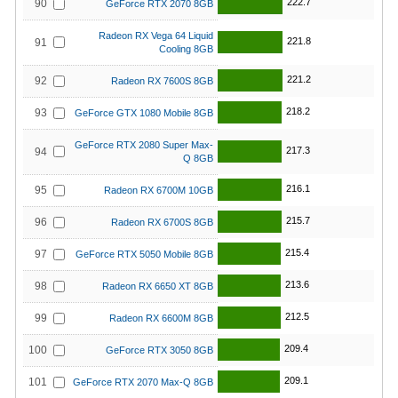
222.7
90
GeForce RTX 2070 8GB
Radeon RX Vega 64 Liquid
221.8
91
Cooling 8GB
221.2
92
Radeon RX 7600S 8GB
218.2
93
GeForce GTX 1080 Mobile 8GB
GeForce RTX 2080 Super Max-
217.3
94
Q 8GB
216.1
95
Radeon RX 6700M 10GB
215.7
96
Radeon RX 6700S 8GB
215.4
97
GeForce RTX 5050 Mobile 8GB
213.6
98
Radeon RX 6650 XT 8GB
212.5
99
Radeon RX 6600M 8GB
209.4
100
GeForce RTX 3050 8GB
209.1
101
GeForce RTX 2070 Max-Q 8GB