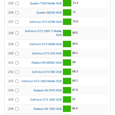
71.4
235
Quadro T500 Mobile 4GB
71
236
Quadro M2200 4GB
70.6
237
GeForce GTX 870M 3GB
GeForce GTX 1050 Ti Mobile
69.5
238
4GB
69.5
239
GeForce GTX 965M 4GB
69.1
240
GeForce GTX 670 4GB
69
241
Radeon R9 M295X 4GB
68.3
242
GeForce GTX 950 2GB
68.1
243
GeForce GTX 1050 Mobile 2GB
67.9
244
Radeon HD 5970 4GB
67
245
GeForce GTX 1050 3GB
66.4
246
Radeon HD 7950 3GB