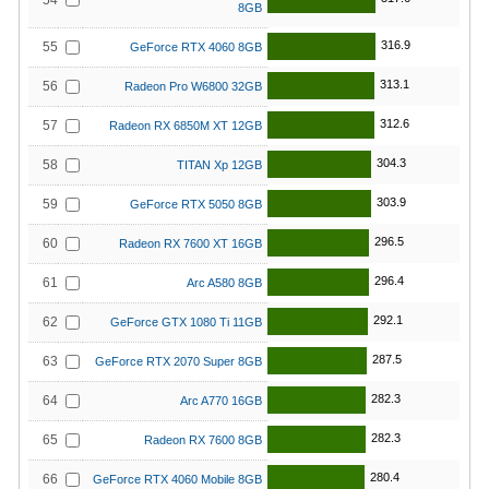
54
8GB
316.9
55
GeForce RTX 4060 8GB
313.1
56
Radeon Pro W6800 32GB
312.6
57
Radeon RX 6850M XT 12GB
304.3
58
TITAN Xp 12GB
303.9
59
GeForce RTX 5050 8GB
296.5
60
Radeon RX 7600 XT 16GB
296.4
61
Arc A580 8GB
292.1
62
GeForce GTX 1080 Ti 11GB
287.5
63
GeForce RTX 2070 Super 8GB
282.3
64
Arc A770 16GB
282.3
65
Radeon RX 7600 8GB
280.4
66
GeForce RTX 4060 Mobile 8GB