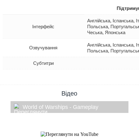
Підтриму
Англійська, Іспанська, 
Інтерфейс
Польська, Португальська
Чеська, Японська
Англійська, Іспанська, 
Озвучування
Польська, Португальськ
Субтитри
Відео
World of Warships - Gameplay