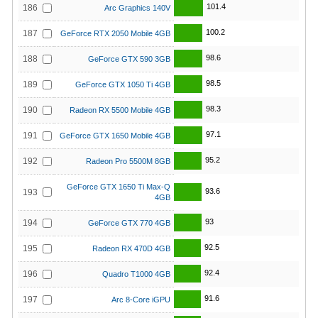
101.4
186
Arc Graphics 140V
100.2
187
GeForce RTX 2050 Mobile 4GB
98.6
188
GeForce GTX 590 3GB
98.5
189
GeForce GTX 1050 Ti 4GB
98.3
190
Radeon RX 5500 Mobile 4GB
97.1
191
GeForce GTX 1650 Mobile 4GB
95.2
192
Radeon Pro 5500M 8GB
GeForce GTX 1650 Ti Max-Q
93.6
193
4GB
93
194
GeForce GTX 770 4GB
92.5
195
Radeon RX 470D 4GB
92.4
196
Quadro T1000 4GB
91.6
197
Arc 8-Core iGPU