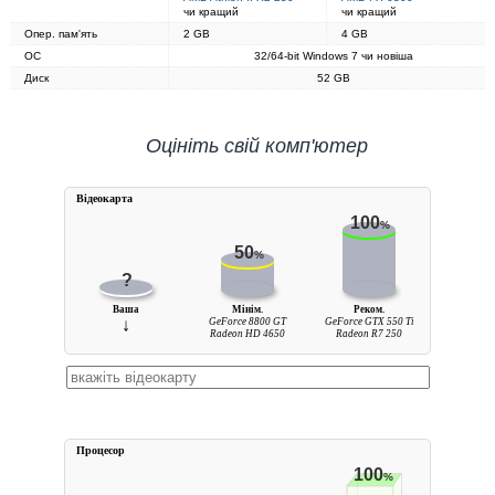
чи кращий
чи кращий
Опер. пам'ять
2 GB
4 GB
ОС
32/64-bit Windows 7 чи новіша
Диск
52 GB
Оцініть свій комп'ютер
Вiдеокарта
100
%
50
%
?
Ваша
Мінім.
Реком.
↓
GeForce 8800 GT
GeForce GTX 550 Ti
Radeon HD 4650
Radeon R7 250
Процесор
100
%