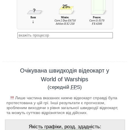
25
%
?
Ваш
Мінім.
Реком.
↓
Core 2 Duo E6750
Core i5-3570
Athlon II X2 250
FX-6300
Очікувана швидкодія відеокарт у
World of Warships
(середній
FPS
)
!!!
Лише частина вказаних нижче відеокарт справді була
протестована у цій грі. Інші результати є прогнозом,
зробленим виходячи з рівня загальної швидкодії відеокарт,
та можуть суттєво відрізнятися від дійсних.
Якість графіки, розд. здадність: