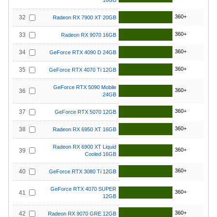
16GB
360+
32
Radeon RX 7900 XT 20GB
360+
33
Radeon RX 9070 16GB
360+
34
GeForce RTX 4090 D 24GB
360+
35
GeForce RTX 4070 Ti 12GB
GeForce RTX 5090 Mobile
360+
36
24GB
360+
37
GeForce RTX 5070 12GB
360+
38
Radeon RX 6950 XT 16GB
Radeon RX 6900 XT Liquid
360+
39
Cooled 16GB
360+
40
GeForce RTX 3080 Ti 12GB
GeForce RTX 4070 SUPER
360+
41
12GB
360+
42
Radeon RX 9070 GRE 12GB