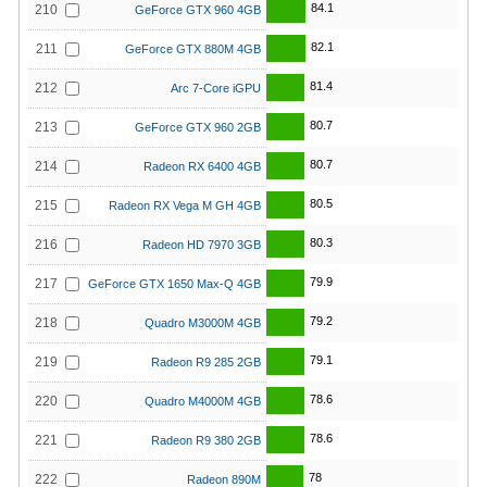
84.1
210
GeForce GTX 960 4GB
82.1
211
GeForce GTX 880M 4GB
81.4
212
Arc 7-Core iGPU
80.7
213
GeForce GTX 960 2GB
80.7
214
Radeon RX 6400 4GB
80.5
215
Radeon RX Vega M GH 4GB
80.3
216
Radeon HD 7970 3GB
79.9
217
GeForce GTX 1650 Max-Q 4GB
79.2
218
Quadro M3000M 4GB
79.1
219
Radeon R9 285 2GB
78.6
220
Quadro M4000M 4GB
78.6
221
Radeon R9 380 2GB
78
222
Radeon 890M