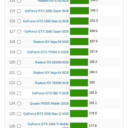
194.1
114
Radeon RX 5700 8GB
194.1
115
GeForce RTX 2060 Super 8GB
191.3
116
GeForce GTX 1080 Max-Q 8GB
188.6
117
GeForce GTX 1660 Super 6GB
187.9
118
Radeon RX Vega 56 8GB
187.8
119
GeForce GTX TITAN X 12GB
185.2
120
Radeon RX 6650M 8GB
184.1
121
Radeon RX Vega 64 8GB
183
122
Radeon RX 7600M 8GB
181.5
123
GeForce GTX 980 Ti 6GB
181.1
124
Quadro P5000 Mobile 16GB
179.6
125
GeForce RTX 2060 Max-Q 6GB
GeForce GTX 1660 Ti Mobile
177.8
126