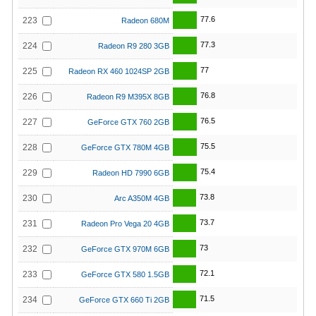
77.6
223
Radeon 680M
77.3
224
Radeon R9 280 3GB
77
225
Radeon RX 460 1024SP 2GB
76.8
226
Radeon R9 M395X 8GB
76.5
227
GeForce GTX 760 2GB
75.5
228
GeForce GTX 780M 4GB
75.4
229
Radeon HD 7990 6GB
73.8
230
Arc A350M 4GB
73.7
231
Radeon Pro Vega 20 4GB
73
232
GeForce GTX 970M 6GB
72.1
233
GeForce GTX 580 1.5GB
71.5
234
GeForce GTX 660 Ti 2GB