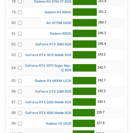
251.6
78
Radeon RX 5700 XT 8GB
251.2
79
Radeon RX 8060S
250.7
80
Arc A770M 16GB
246.2
81
Radeon 8050S
245.4
82
GeForce RTX 3060 8GB
243.2
83
GeForce RTX 3070 Mobile 8GB
GeForce RTX 2070 Super Max-
242.7
84
Q 8GB
242.7
85
Radeon RX 6800M 12GB
242.2
86
GeForce GTX 1080 8GB
240.1
87
GeForce RTX 5060 Mobile 8GB
229.7
88
GeForce RTX 4050 Mobile 6GB
227.8
89
Radeon VII 16GB