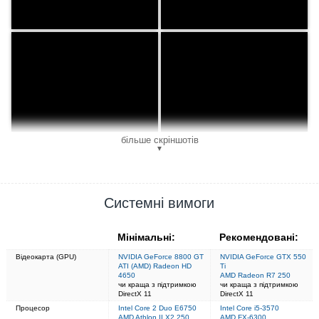
більше скріншотів
▼
Системні вимоги
Мінімальні:
Рекомендовані:
Відеокарта (GPU)
NVIDIA GeForce 8800 GT
NVIDIA GeForce GTX 550
ATI (AMD) Radeon HD
Ti
4650
AMD Radeon R7 250
чи краща з підтримкою
чи краща з підтримкою
DirectX 11
DirectX 11
Процесор
Intel Core 2 Duo E6750
Intel Core i5-3570
AMD Athlon II X2 250
AMD FX-6300