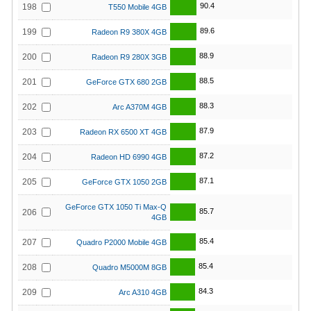
90.4
198
T550 Mobile 4GB
89.6
199
Radeon R9 380X 4GB
88.9
200
Radeon R9 280X 3GB
88.5
201
GeForce GTX 680 2GB
88.3
202
Arc A370M 4GB
87.9
203
Radeon RX 6500 XT 4GB
87.2
204
Radeon HD 6990 4GB
87.1
205
GeForce GTX 1050 2GB
GeForce GTX 1050 Ti Max-Q
85.7
206
4GB
85.4
207
Quadro P2000 Mobile 4GB
85.4
208
Quadro M5000M 8GB
84.3
209
Arc A310 4GB