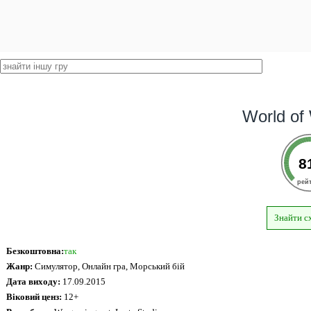
World of
8
рей
Знайти с
Безкоштовна:
так
Жанр:
Симулятор, Онлайн гра, Морський бій
Дата виходу:
17.09.2015
Віковий ценз:
12+