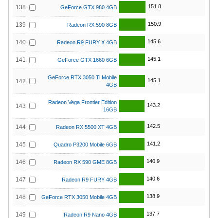
151.8
138
GeForce GTX 980 4GB
150.9
139
Radeon RX 590 8GB
145.6
140
Radeon R9 FURY X 4GB
145.1
141
GeForce GTX 1660 6GB
GeForce RTX 3050 Ti Mobile
145.1
142
4GB
Radeon Vega Frontier Edition
143.2
143
16GB
142.5
144
Radeon RX 5500 XT 4GB
141.2
145
Quadro P3200 Mobile 6GB
140.9
146
Radeon RX 590 GME 8GB
140.6
147
Radeon R9 FURY 4GB
138.9
148
GeForce RTX 3050 Mobile 4GB
137.7
149
Radeon R9 Nano 4GB