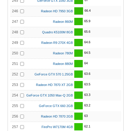
67
245
GeForce GTX 1050 3GB
66.4
246
Radeon HD 7950 3GB
65.9
247
Radeon 860M
65.6
248
Quadro K5100M 8GB
64.6
249
Radeon R9 270X 4GB
64.5
250
Radeon 780M
64
251
Radeon 880M
63.6
252
GeForce GTX 570 1.25GB
63.5
253
Radeon HD 7870 XT 2GB
63.3
254
GeForce GTX 1050 Max-Q 2GB
63.2
255
GeForce GTX 660 2GB
63
256
Radeon HD 7870 2GB
62.1
257
FirePro W7170M 4GB