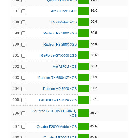
196
Quadro T1000 4GB
91.6
197
Arc 8-Core iGPU
90.4
198
T550 Mobile 4GB
89.6
199
Radeon R9 380X 4GB
88.9
200
Radeon R9 280X 3GB
88.5
201
GeForce GTX 680 2GB
88.3
202
Arc A370M 4GB
87.9
203
Radeon RX 6500 XT 4GB
87.2
204
Radeon HD 6990 4GB
87.1
205
GeForce GTX 1050 2GB
GeForce GTX 1050 Ti Max-Q
85.7
206
4GB
85.4
207
Quadro P2000 Mobile 4GB
85.4
208
Quadro M5000M 8GB