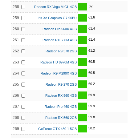
62
258
Radeon RX Vega M GL 4GB
61.6
259
Iris Xe Graphics G7 96EU
61.4
260
Radeon Pro 560X 4GB
61.4
261
Radeon RX 560M 4GB
61.2
262
Radeon R9 370 2GB
60.5
263
Radeon HD 8970M 4GB
60.5
264
Radeon R9 M290X 4GB
60.2
265
Radeon R9 270 2GB
59.9
266
Radeon RX 560 4GB
59.9
267
Radeon Pro 460 4GB
59.8
268
Radeon RX 560 2GB
58.2
269
GeForce GTX 480 1.5GB