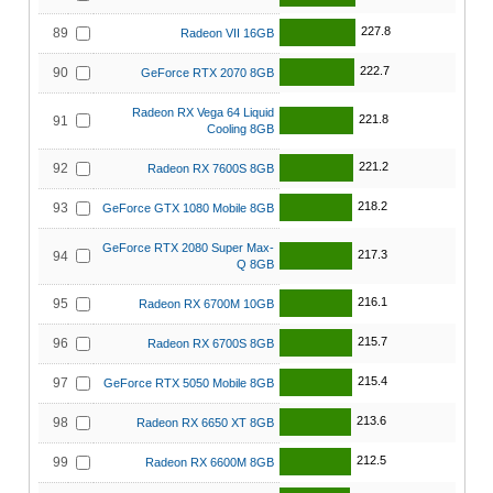
227.8
89
Radeon VII 16GB
222.7
90
GeForce RTX 2070 8GB
Radeon RX Vega 64 Liquid
221.8
91
Cooling 8GB
221.2
92
Radeon RX 7600S 8GB
218.2
93
GeForce GTX 1080 Mobile 8GB
GeForce RTX 2080 Super Max-
217.3
94
Q 8GB
216.1
95
Radeon RX 6700M 10GB
215.7
96
Radeon RX 6700S 8GB
215.4
97
GeForce RTX 5050 Mobile 8GB
213.6
98
Radeon RX 6650 XT 8GB
212.5
99
Radeon RX 6600M 8GB