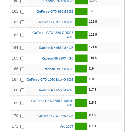
125.3
160
Radeon RX 480 8GB
123
161
GeForce GTX 980M 8GB
122.9
162
GeForce GTX 1060 6GB
GeForce GTX 1650 GDDR6
122.9
163
4GB
121.6
164
Radeon RX 6550M 4GB
119.6
165
Radeon R9 290X 4GB
119
166
Radeon R9 390 8GB
118.6
167
GeForce GTX 1060 Max-Q 6GB
117.3
168
Radeon RX 6500M 4GB
GeForce GTX 1650 Ti Mobile
115.6
169
4GB
114.5
170
GeForce GTX 1650 4GB
114.4
171
Arc 130T