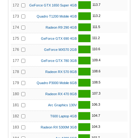
113.7
172
GeForce GTX 1650 Super 4GB
113.2
173
Quadro T1200 Mobile 4GB
111.5
174
Radeon R9 290 4GB
111.2
175
GeForce GTX 690 4GB
110.6
176
GeForce MX570 2GB
109.4
177
GeForce GTX 780 3GB
108.6
178
Radeon RX 570 8GB
108.5
179
Quadro P3000 Mobile 6GB
107.3
180
Radeon RX 470 8GB
106.3
181
Arc Graphics 130V
104.7
182
T600 Laptop 4GB
104.3
183
Radeon RX 5300M 3GB
102.7