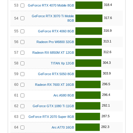
318.4
53
GeForce RTX 4070 Mobile 8GB
GeForce RTX 3070 Ti Mobile
317.6
54
8GB
316.9
55
GeForce RTX 4060 8GB
313.1
56
Radeon Pro W6800 32GB
312.6
57
Radeon RX 6850M XT 12GB
304.3
58
TITAN Xp 12GB
303.9
59
GeForce RTX 5050 8GB
296.5
60
Radeon RX 7600 XT 16GB
296.4
61
Arc A580 8GB
292.1
62
GeForce GTX 1080 Ti 11GB
287.5
63
GeForce RTX 2070 Super 8GB
282.3
64
Arc A770 16GB