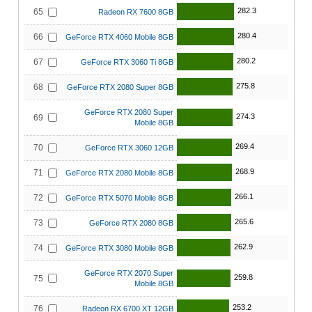
282.3
65
Radeon RX 7600 8GB
280.4
66
GeForce RTX 4060 Mobile 8GB
280.2
67
GeForce RTX 3060 Ti 8GB
275.8
68
GeForce RTX 2080 Super 8GB
GeForce RTX 2080 Super
274.3
69
Mobile 8GB
269.4
70
GeForce RTX 3060 12GB
268.9
71
GeForce RTX 2080 Mobile 8GB
266.1
72
GeForce RTX 5070 Mobile 8GB
265.6
73
GeForce RTX 2080 8GB
262.9
74
GeForce RTX 3080 Mobile 8GB
GeForce RTX 2070 Super
259.8
75
Mobile 8GB
253.2
76
Radeon RX 6700 XT 12GB