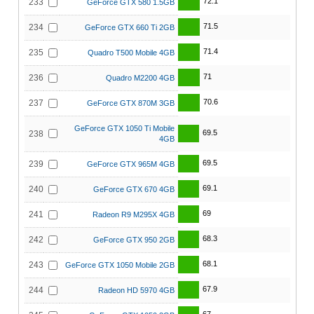
72.1
233
GeForce GTX 580 1.5GB
71.5
234
GeForce GTX 660 Ti 2GB
71.4
235
Quadro T500 Mobile 4GB
71
236
Quadro M2200 4GB
70.6
237
GeForce GTX 870M 3GB
GeForce GTX 1050 Ti Mobile
69.5
238
4GB
69.5
239
GeForce GTX 965M 4GB
69.1
240
GeForce GTX 670 4GB
69
241
Radeon R9 M295X 4GB
68.3
242
GeForce GTX 950 2GB
68.1
243
GeForce GTX 1050 Mobile 2GB
67.9
244
Radeon HD 5970 4GB