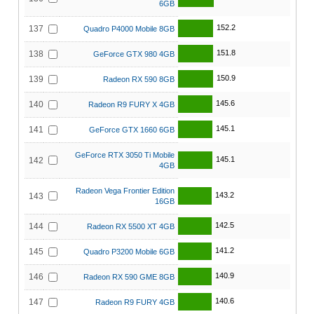
6GB
152.2
137
Quadro P4000 Mobile 8GB
151.8
138
GeForce GTX 980 4GB
150.9
139
Radeon RX 590 8GB
145.6
140
Radeon R9 FURY X 4GB
145.1
141
GeForce GTX 1660 6GB
GeForce RTX 3050 Ti Mobile
145.1
142
4GB
Radeon Vega Frontier Edition
143.2
143
16GB
142.5
144
Radeon RX 5500 XT 4GB
141.2
145
Quadro P3200 Mobile 6GB
140.9
146
Radeon RX 590 GME 8GB
140.6
147
Radeon R9 FURY 4GB