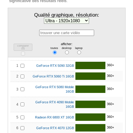
significative des résultats réels.
Qualité graphique, résolution:
afficher:
comparer
toutes
desktop
laptop
(
0
)
360+
1
GeForce RTX 5090 32GB
360+
2
GeForce RTX 5060 Ti 16GB
GeForce RTX 5080 Mobile
360+
3
16GB
GeForce RTX 4090 Mobile
360+
4
16GB
360+
5
Radeon RX 6800 XT 16GB
360+
6
GeForce RTX 4070 12GB