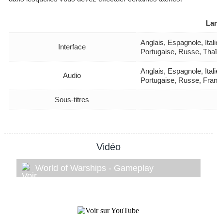
La
Anglais, Espagnole, Ita
Interface
Portugaise, Russe, Thaï
Anglais, Espagnole, Ita
Audio
Portugaise, Russe, Fra
Sous-titres
Vidéo
World of Warships - Gameplay