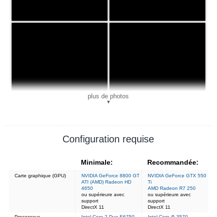
plus de photos
▼
Configuration requise
Minimale:
Recommandée:
Carte graphique (GPU)
NVIDIA GeForce 8800 GT
NVIDIA GeForce GTX 550
ATI (AMD) Radeon HD
Ti
4650
AMD Radeon R7 250
ou supérieure avec
ou supérieure avec
support
support
DirectX 11
DirectX 11
Processeur
Intel Core 2 Duo E6750
Intel Core i5-3570