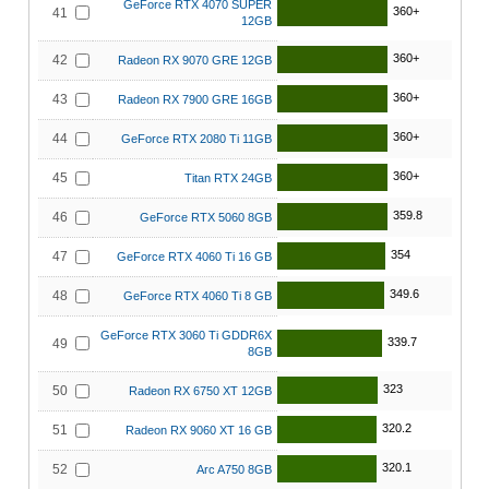
GeForce RTX 4070 SUPER
360+
41
12GB
360+
42
Radeon RX 9070 GRE 12GB
360+
43
Radeon RX 7900 GRE 16GB
360+
44
GeForce RTX 2080 Ti 11GB
360+
45
Titan RTX 24GB
359.8
46
GeForce RTX 5060 8GB
354
47
GeForce RTX 4060 Ti 16 GB
349.6
48
GeForce RTX 4060 Ti 8 GB
GeForce RTX 3060 Ti GDDR6X
339.7
49
8GB
323
50
Radeon RX 6750 XT 12GB
320.2
51
Radeon RX 9060 XT 16 GB
320.1
52
Arc A750 8GB