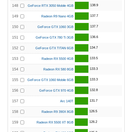
138.9
148
GeForce RTX 3050 Mobile 4GB
137.7
149
Radeon R9 Nano 4GB
137.7
150
GeForce GTX 1060 3GB
136.6
151
GeForce GTX 780 Ti 3GB
134.7
152
GeForce GTX TITAN 6GB
133.5
153
Radeon RX 5500 4GB
133.3
154
Radeon RX 580 8GB
133.3
155
GeForce GTX 1060 Mobile 6GB
132.8
156
GeForce GTX 970 4GB
131.7
157
Arc 140T
126.5
158
Radeon R9 390X 8GB
126.2
159
Radeon RX 5500 XT 8GB