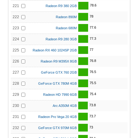
78.6
221
Radeon R9 380 2GB
78
222
Radeon 890M
77.6
223
Radeon 680M
77.3
224
Radeon R9 280 3GB
77
225
Radeon RX 460 1024SP 2GB
76.8
226
Radeon R9 M395X 8GB
76.5
227
GeForce GTX 760 2GB
75.5
228
GeForce GTX 780M 4GB
75.4
229
Radeon HD 7990 6GB
73.8
230
Arc A350M 4GB
73.7
231
Radeon Pro Vega 20 4GB
73
232
GeForce GTX 970M 6GB