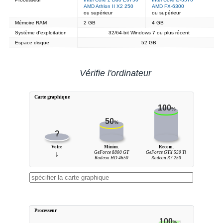
AMD Athlon II X2 250
AMD FX-6300
ou supérieur
ou supérieur
Mémoire RAM
2 GB
4 GB
Système d'exploitation
32/64-bit Windows 7 ou plus récent
Espace disque
52 GB
Vérifie l'ordinateur
Carte graphique
100
%
50
%
?
Votre
Minim.
Recom.
↓
GeForce 8800 GT
GeForce GTX 550 Ti
Radeon HD 4650
Radeon R7 250
Processeur
100
%