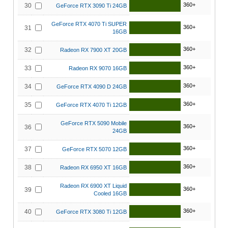
360+
30
GeForce RTX 3090 Ti 24GB
GeForce RTX 4070 Ti SUPER
360+
31
16GB
360+
32
Radeon RX 7900 XT 20GB
360+
33
Radeon RX 9070 16GB
360+
34
GeForce RTX 4090 D 24GB
360+
35
GeForce RTX 4070 Ti 12GB
GeForce RTX 5090 Mobile
360+
36
24GB
360+
37
GeForce RTX 5070 12GB
360+
38
Radeon RX 6950 XT 16GB
Radeon RX 6900 XT Liquid
360+
39
Cooled 16GB
360+
40
GeForce RTX 3080 Ti 12GB