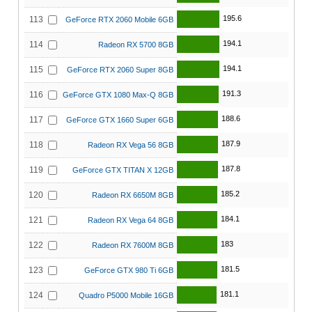
195.6
113
GeForce RTX 2060 Mobile 6GB
194.1
114
Radeon RX 5700 8GB
194.1
115
GeForce RTX 2060 Super 8GB
191.3
116
GeForce GTX 1080 Max-Q 8GB
188.6
117
GeForce GTX 1660 Super 6GB
187.9
118
Radeon RX Vega 56 8GB
187.8
119
GeForce GTX TITAN X 12GB
185.2
120
Radeon RX 6650M 8GB
184.1
121
Radeon RX Vega 64 8GB
183
122
Radeon RX 7600M 8GB
181.5
123
GeForce GTX 980 Ti 6GB
181.1
124
Quadro P5000 Mobile 16GB