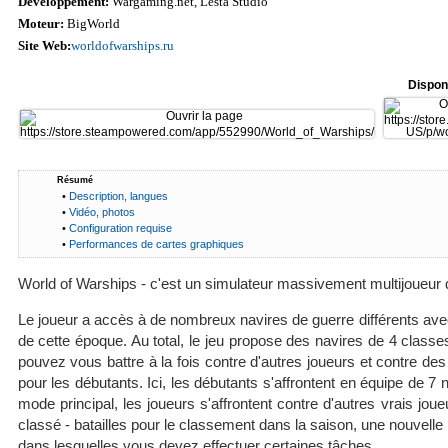
Développement:
Wargaming.net, Lesta Studio
Moteur:
BigWorld
Site Web:
worldofwarships.ru
Dispon
Résumé
•
Description, langues
•
Vidéo, photos
•
Configuration requise
•
Performances de cartes graphiques
World of Warships - c'est un simulateur massivement multijoueur 
Le joueur a accès à de nombreux navires de guerre différents avec
de cette époque. Au total, le jeu propose des navires de 4 classe
pouvez vous battre à la fois contre d'autres joueurs et contre des
pour les débutants. Ici, les débutants s'affrontent en équipe de 
mode principal, les joueurs s'affrontent contre d'autres vrais
classé - batailles pour le classement dans la saison, une nouvelle
dans lesquelles vous devez effectuer certaines tâches.