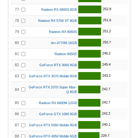
252.8
77
Radeon RX 6800S 8GB
251.6
78
Radeon RX 5700 XT 8GB
251.2
79
Radeon RX 8060S
250.7
80
Arc A770M 16GB
246.2
81
Radeon 8050S
245.4
82
GeForce RTX 3060 8GB
243.2
83
GeForce RTX 3070 Mobile 8GB
GeForce RTX 2070 Super Max-
242.7
84
Q 8GB
242.7
85
Radeon RX 6800M 12GB
242.2
86
GeForce GTX 1080 8GB
240.1
87
GeForce RTX 5060 Mobile 8GB
229.7
88
GeForce RTX 4050 Mobile 6GB