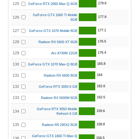
179.6
125
GeForce RTX 2060 Max-Q 6GB
GeForce GTX 1660 Ti Mobile
177.8
126
6GB
177.1
127
GeForce GTX 1070 Mobile 8GB
176.5
128
Radeon RX 5600 XT 6GB
176.4
129
Arc A730M 12GB
165.8
130
GeForce GTX 1070 Max-Q 8GB
164
131
Radeon RX 6600 8GB
162.6
132
GeForce RTX 3050 6 GB
162.5
133
Radeon RX 5600M 6GB
GeForce RTX 3050 Mobile
159.6
134
Refresh 6 GB
158.8
135
Radeon R9 295X2 8GB
GeForce GTX 1660 Ti Max-Q
156.5
136