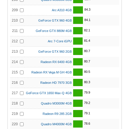
84.3
209
Arc A310 4GB
84.1
210
GeForce GTX 960 4GB
82.1
211
GeForce GTX 880M 4GB
81.4
212
Arc 7-Core iGPU
80.7
213
GeForce GTX 960 2GB
80.7
214
Radeon RX 6400 4GB
80.5
215
Radeon RX Vega M GH 4GB
80.3
216
Radeon HD 7970 3GB
79.9
217
GeForce GTX 1650 Max-Q 4GB
79.2
218
Quadro M3000M 4GB
79.1
219
Radeon R9 285 2GB
78.6
220
Quadro M4000M 4GB