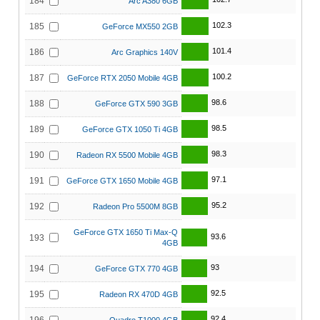
184
Arc A380 6GB
102.3
185
GeForce MX550 2GB
101.4
186
Arc Graphics 140V
100.2
187
GeForce RTX 2050 Mobile 4GB
98.6
188
GeForce GTX 590 3GB
98.5
189
GeForce GTX 1050 Ti 4GB
98.3
190
Radeon RX 5500 Mobile 4GB
97.1
191
GeForce GTX 1650 Mobile 4GB
95.2
192
Radeon Pro 5500M 8GB
GeForce GTX 1650 Ti Max-Q
93.6
193
4GB
93
194
GeForce GTX 770 4GB
92.5
195
Radeon RX 470D 4GB
92.4