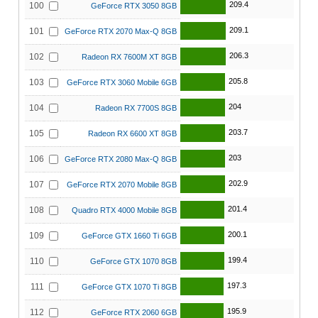
209.4
100
GeForce RTX 3050 8GB
209.1
101
GeForce RTX 2070 Max-Q 8GB
206.3
102
Radeon RX 7600M XT 8GB
205.8
103
GeForce RTX 3060 Mobile 6GB
204
104
Radeon RX 7700S 8GB
203.7
105
Radeon RX 6600 XT 8GB
203
106
GeForce RTX 2080 Max-Q 8GB
202.9
107
GeForce RTX 2070 Mobile 8GB
201.4
108
Quadro RTX 4000 Mobile 8GB
200.1
109
GeForce GTX 1660 Ti 6GB
199.4
110
GeForce GTX 1070 8GB
197.3
111
GeForce GTX 1070 Ti 8GB
195.9
112
GeForce RTX 2060 6GB