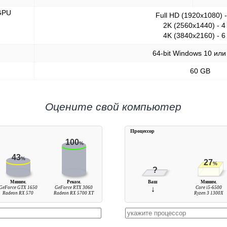
GPU
Full HD (1920x1080) 
2K (2560x1440) - 4
4K (3840x2160) - 6
64-bit Windows 10 или
60 GB
Оцените свой компьютер
Процессор
100
%
43
%
27
%
?
Миним.
Реком.
Ваш
Миним.
GeForce GTX 1650
GeForce RTX 3060
↓
Core i5-6500
Radeon RX 570
Radeon RX 5700 XT
Ryzen 3 1300X