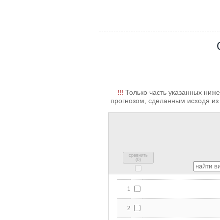
!!!
Только часть указанных ниже
прогнозом, сделанным исходя из 
сравнить
(
0
)
1
2