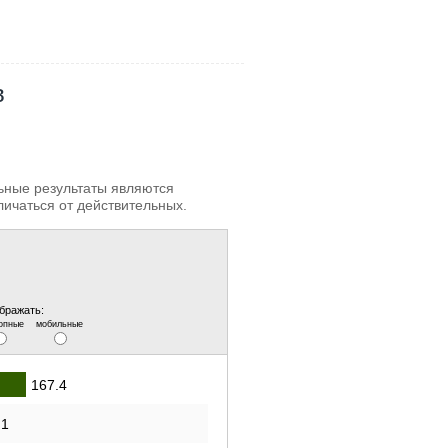
в
льные результаты являются
личаться от действительных.
бражать:
опные
мобильные
167.4
.1