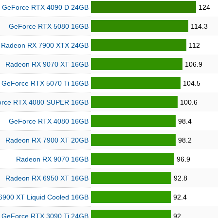
GeForce RTX 4090 D 24GB
124
GeForce RTX 5080 16GB
114.3
Radeon RX 7900 XTX 24GB
112
Radeon RX 9070 XT 16GB
106.9
GeForce RTX 5070 Ti 16GB
104.5
rce RTX 4080 SUPER 16GB
100.6
GeForce RTX 4080 16GB
98.4
Radeon RX 7900 XT 20GB
98.2
Radeon RX 9070 16GB
96.9
Radeon RX 6950 XT 16GB
92.8
6900 XT Liquid Cooled 16GB
92.4
GeForce RTX 3090 Ti 24GB
92