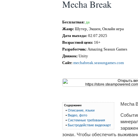
Mecha Break
Бесплатная:
да
Жанр:
Шутер, Экшен, Онлайн игра
Дата выхода:
02.07.2025
Возрастной ценз:
16+
Разработчик:
Amazing Seasun Games
Движок:
Unity
Сайт:
mechabreak.seasungames.com
Mecha B
Содержание
•
Описание, языки
События
•
Видео, фото
•
Системные требования
минерал
•
Быстродействие видеокарт
заражен
зонах. Чтобы обеспечить выживан