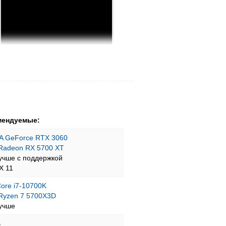
мендуемые:
A GeForce RTX 3060
Radeon RX 5700 XT
учше с поддержкой
tX 11
 Core i7-10700K
Ryzen 7 5700X3D
учше
B