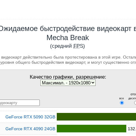
Ожидаемое быстродействие видеокарт 
Mecha Break
(средний
FPS
)
 видеокарт действительно была протестирована в этой игре. Оста
уровня общего быстродействия видеокарт, и могут существенно от
Качество графики, разрешение:
ото
все
дескт
GeForce RTX 5090 32GB
GeForce RTX 4090 24GB
132