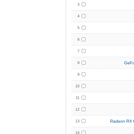
3
4
5
6
7
GeFo
8
9
10
11
12
Radeon RX 
13
14