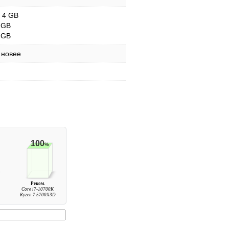
- 4 GB
 GB
 GB
 новее
100
%
Реком.
Core i7-10700K
Ryzen 7 5700X3D