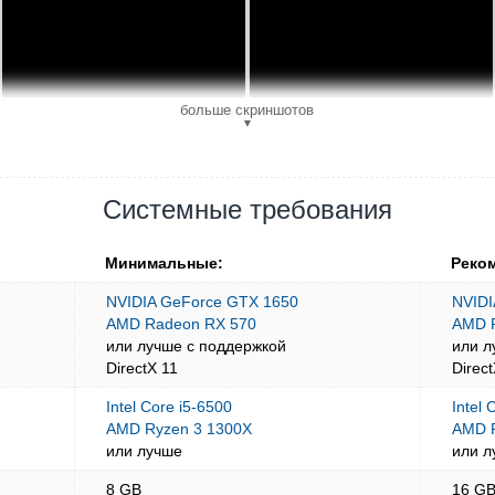
больше скриншотов
▼
Системные требования
Минимальные:
Реко
NVIDIA GeForce GTX 1650
NVIDI
AMD Radeon RX 570
AMD 
или лучше с поддержкой
или л
DirectX 11
Direc
Intel Core i5-6500
Intel
AMD Ryzen 3 1300X
AMD 
или лучше
или л
8 GB
16 G