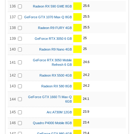
25.6
136
Radeon RX 590 GME 8GB
25.5
137
GeForce GTX 1070 Max-Q 8GB
25.5
138
Radeon R9 FURY 4GB
25
139
GeForce RTX 3050 6 GB
25
140
Radeon R9 Nano 4GB
GeForce RTX 3050 Mobile
24.6
141
Refresh 6 GB
24.2
142
Radeon RX 5500 4GB
24.2
143
Radeon RX 580 8GB
GeForce GTX 1660 Ti Max-Q
24.1
144
6GB
23.9
145
Arc A730M 12GB
23.4
146
Quadro P4000 Mobile 8GB
23.4
147
GeForce GTX 980 4GB