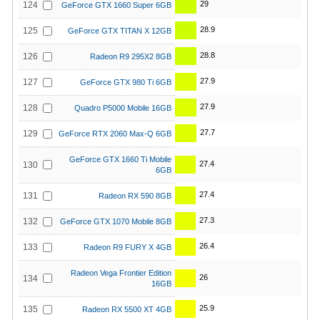
29
124
GeForce GTX 1660 Super 6GB
28.9
125
GeForce GTX TITAN X 12GB
28.8
126
Radeon R9 295X2 8GB
27.9
127
GeForce GTX 980 Ti 6GB
27.9
128
Quadro P5000 Mobile 16GB
27.7
129
GeForce RTX 2060 Max-Q 6GB
GeForce GTX 1660 Ti Mobile
27.4
130
6GB
27.4
131
Radeon RX 590 8GB
27.3
132
GeForce GTX 1070 Mobile 8GB
26.4
133
Radeon R9 FURY X 4GB
Radeon Vega Frontier Edition
26
134
16GB
25.9
135
Radeon RX 5500 XT 4GB