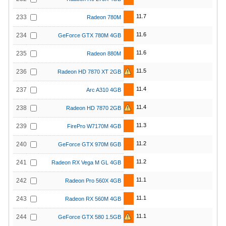
11.7
233
Radeon 780M
11.6
234
GeForce GTX 780M 4GB
11.6
235
Radeon 880M
11.5
236
Radeon HD 7870 XT 2GB
11.4
237
Arc A310 4GB
11.4
238
Radeon HD 7870 2GB
11.3
239
FirePro W7170M 4GB
11.2
240
GeForce GTX 970M 6GB
11.2
241
Radeon RX Vega M GL 4GB
11.1
242
Radeon Pro 560X 4GB
11.1
243
Radeon RX 560M 4GB
11.1
244
GeForce GTX 580 1.5GB