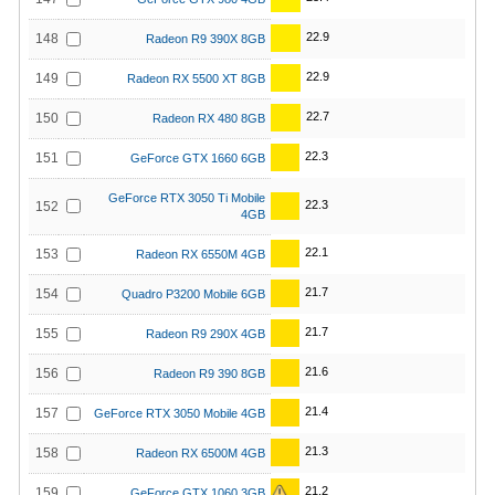
22.9
148
Radeon R9 390X 8GB
22.9
149
Radeon RX 5500 XT 8GB
22.7
150
Radeon RX 480 8GB
22.3
151
GeForce GTX 1660 6GB
GeForce RTX 3050 Ti Mobile
22.3
152
4GB
22.1
153
Radeon RX 6550M 4GB
21.7
154
Quadro P3200 Mobile 6GB
21.7
155
Radeon R9 290X 4GB
21.6
156
Radeon R9 390 8GB
21.4
157
GeForce RTX 3050 Mobile 4GB
21.3
158
Radeon RX 6500M 4GB
21.2
159
GeForce GTX 1060 3GB