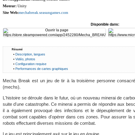
Moteur:
Unity
Site Web:
mechabreak.seasungames.com
Disponible dans:
Résumé
•
Description, langues
•
Vidéo, photos
•
Configuration requise
•
Performances de cartes graphiques
Mecha Break est un jeu de tir à la troisième personne consacré
(mechs).
L'histoire se déroule dans le futur, où un nouveau minerai de carbo
suite d'une catastrophe. Ce minerai a permis de répondre aux beso
il a également provoqué des infections et le dépeuplement de v
combat sont capables d'opérer dans ces zones. Pour assurer la surv
robots effectuent diverses missions de combat.
Le jeu est principalement axé sur le jeu en équipe.