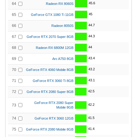
45.6
64
Radeon RX 8060S
45
65
GeForce GTX 1080 Ti 11GB
44.7
66
Radeon 8050S
44.3
67
GeForce RTX 2070 Super 8GB
44
68
Radeon RX 6800M 12GB
43.4
69
Arc A750 8GB
43.2
70
GeForce RTX 4060 Mobile 8GB
43.1
71
GeForce RTX 3060 Ti 8GB
42.5
72
GeForce RTX 2080 Super 8GB
GeForce RTX 2080 Super
42.2
73
Mobile 8GB
41.5
74
GeForce RTX 3060 12GB
41.4
75
GeForce RTX 2080 Mobile 8GB