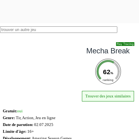
Ray Tracing
Mecha Break
62
%
ranking
Trouver des jeux similaires
Gratuit:
oui
Genre:
Tir, Action, Jeu en ligne
Date de parution:
02.07.2025
Limite d'âge:
16+
Développement:
Amazing Seasun Games