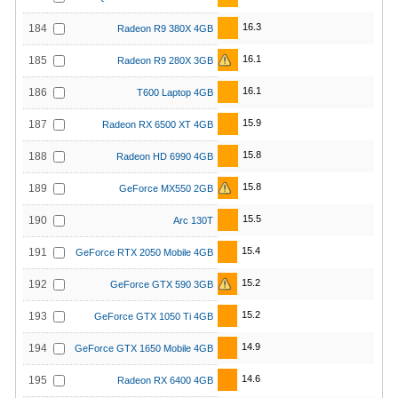
16.3
184
Radeon R9 380X 4GB
16.1
185
Radeon R9 280X 3GB
16.1
186
T600 Laptop 4GB
15.9
187
Radeon RX 6500 XT 4GB
15.8
188
Radeon HD 6990 4GB
15.8
189
GeForce MX550 2GB
15.5
190
Arc 130T
15.4
191
GeForce RTX 2050 Mobile 4GB
15.2
192
GeForce GTX 590 3GB
15.2
193
GeForce GTX 1050 Ti 4GB
14.9
194
GeForce GTX 1650 Mobile 4GB
14.6
195
Radeon RX 6400 4GB