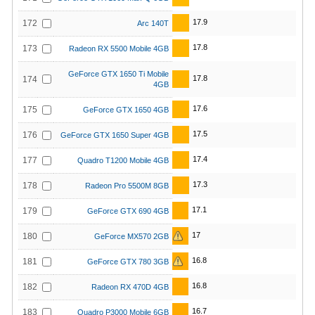
17.9
172
Arc 140T
17.8
173
Radeon RX 5500 Mobile 4GB
GeForce GTX 1650 Ti Mobile
17.8
174
4GB
17.6
175
GeForce GTX 1650 4GB
17.5
176
GeForce GTX 1650 Super 4GB
17.4
177
Quadro T1200 Mobile 4GB
17.3
178
Radeon Pro 5500M 8GB
17.1
179
GeForce GTX 690 4GB
17
180
GeForce MX570 2GB
16.8
181
GeForce GTX 780 3GB
16.8
182
Radeon RX 470D 4GB
16.7
183
Quadro P3000 Mobile 6GB