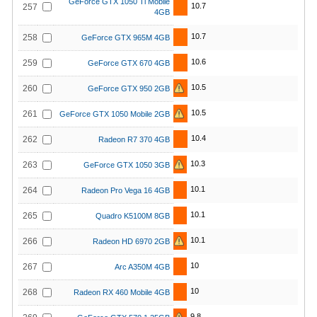
GeForce GTX 1050 Ti Mobile
10.7
257
4GB
10.7
258
GeForce GTX 965M 4GB
10.6
259
GeForce GTX 670 4GB
10.5
260
GeForce GTX 950 2GB
10.5
261
GeForce GTX 1050 Mobile 2GB
10.4
262
Radeon R7 370 4GB
10.3
263
GeForce GTX 1050 3GB
10.1
264
Radeon Pro Vega 16 4GB
10.1
265
Quadro K5100M 8GB
10.1
266
Radeon HD 6970 2GB
10
267
Arc A350M 4GB
10
268
Radeon RX 460 Mobile 4GB
9.8