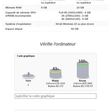
ou supérieur
ou supérieur
Mémoire RAM
8 GB
16 GB
Capacité de mémoire GPU
Full HD (1920x1080) - 4 GB
(VRAM) recommandée
2K (2560x1440) - 4 GB
4K (3840x2160) - 6 GB
Système d'exploitation
64-bit Windows 10 ou plus récent
Espace disque
60 GB
Vérifie l'ordinateur
Carte graphique
100
%
43
%
?
Votre
Minim.
Recom.
↓
GeForce GTX 1650
GeForce RTX 3060
Radeon RX 570
Radeon RX 5700 XT