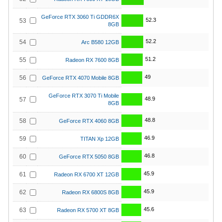
GeForce RTX 3060 Ti GDDR6X
52.3
53
8GB
52.2
54
Arc B580 12GB
51.2
55
Radeon RX 7600 8GB
49
56
GeForce RTX 4070 Mobile 8GB
GeForce RTX 3070 Ti Mobile
48.9
57
8GB
48.8
58
GeForce RTX 4060 8GB
46.9
59
TITAN Xp 12GB
46.8
60
GeForce RTX 5050 8GB
45.9
61
Radeon RX 6700 XT 12GB
45.9
62
Radeon RX 6800S 8GB
45.6
63
Radeon RX 5700 XT 8GB