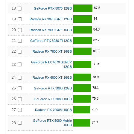
87.5
18
GeForce RTX 5070 12GB
86
19
Radeon RX 9070 GRE 12GB
84.3
20
Radeon RX 7900 GRE 16GB
82.7
21
GeForce RTX 3080 Ti 12GB
81.2
22
Radeon RX 7800 XT 16GB
GeForce RTX 4070 SUPER
80.3
23
12GB
78.9
24
Radeon RX 6800 XT 16GB
78.1
25
GeForce RTX 3080 12GB
75.8
26
GeForce RTX 3080 10GB
75.5
27
Radeon RX 7900M 16GB
GeForce RTX 5080 Mobile
74.7
28
16GB