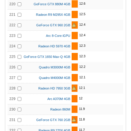
12.6
220
GeForce GTX 880M 4GB
12.5
221
Radeon R9 M295X 4GB
12.4
222
GeForce GTX 960 2GB
12.4
223
Arc 8-Core iGPU
12.3
224
Radeon HD 5970 4GB
12.3
225
GeForce GTX 1650 Max-Q 4GB
12.2
226
Quadro M3000M 4GB
12.1
227
Quadro M4000M 4GB
12.1
228
Radeon HD 7950 3GB
12
229
Arc A370M 4GB
11.9
230
Radeon 860M
11.8
231
GeForce GTX 760 2GB
11.7
232
Radeon R9 270X 4GB