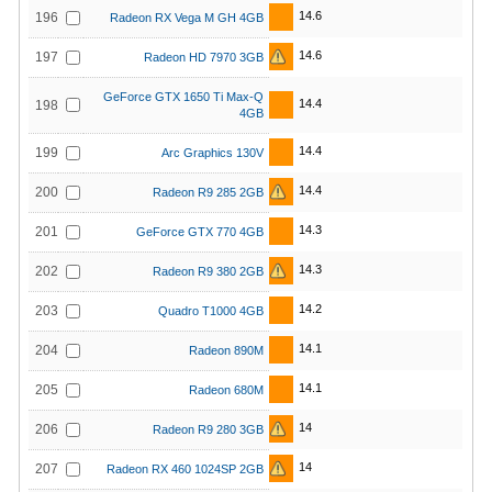
14.6
196
Radeon RX Vega M GH 4GB
14.6
197
Radeon HD 7970 3GB
GeForce GTX 1650 Ti Max-Q
14.4
198
4GB
14.4
199
Arc Graphics 130V
14.4
200
Radeon R9 285 2GB
14.3
201
GeForce GTX 770 4GB
14.3
202
Radeon R9 380 2GB
14.2
203
Quadro T1000 4GB
14.1
204
Radeon 890M
14.1
205
Radeon 680M
14
206
Radeon R9 280 3GB
14
207
Radeon RX 460 1024SP 2GB