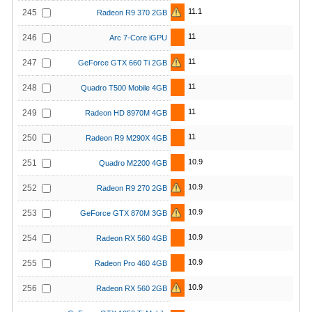
11.1
245
Radeon R9 370 2GB
11
246
Arc 7-Core iGPU
11
247
GeForce GTX 660 Ti 2GB
11
248
Quadro T500 Mobile 4GB
11
249
Radeon HD 8970M 4GB
11
250
Radeon R9 M290X 4GB
10.9
251
Quadro M2200 4GB
10.9
252
Radeon R9 270 2GB
10.9
253
GeForce GTX 870M 3GB
10.9
254
Radeon RX 560 4GB
10.9
255
Radeon Pro 460 4GB
10.9
256
Radeon RX 560 2GB