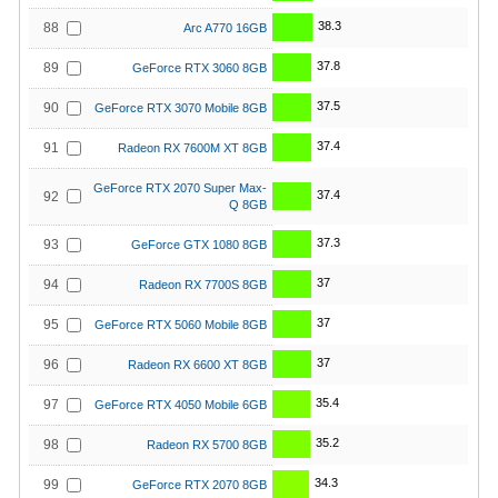
38.3
88
Arc A770 16GB
37.8
89
GeForce RTX 3060 8GB
37.5
90
GeForce RTX 3070 Mobile 8GB
37.4
91
Radeon RX 7600M XT 8GB
GeForce RTX 2070 Super Max-
37.4
92
Q 8GB
37.3
93
GeForce GTX 1080 8GB
37
94
Radeon RX 7700S 8GB
37
95
GeForce RTX 5060 Mobile 8GB
37
96
Radeon RX 6600 XT 8GB
35.4
97
GeForce RTX 4050 Mobile 6GB
35.2
98
Radeon RX 5700 8GB
34.3
99
GeForce RTX 2070 8GB