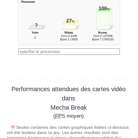
Processeur
100
%
27
%
?
Votre
Minim.
Recom.
↓
Core i5-6500
Core i7-10700K
Ryzen 3 1300X
Ryzen 7 5700X3D
Performances attendues des cartes vidéo
dans
Mecha Break
(
FPS
moyen)
!!!
Seules certaines des cartes graphiques listées ci-dessous
ont été testées dans ce jeu. Les autres résultats sont des
prévisions basées sur le niveau de performance global des