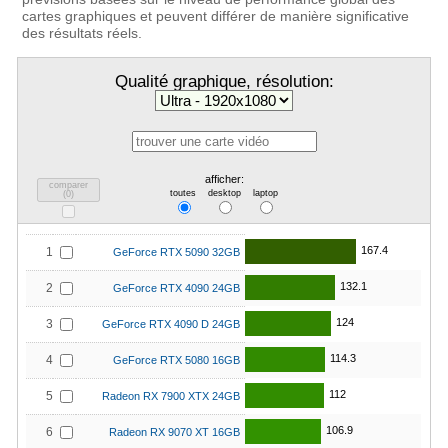
cartes graphiques et peuvent différer de manière significative
des résultats réels.
Qualité graphique, résolution:
afficher:
comparer
toutes
desktop
laptop
(
0
)
167.4
1
GeForce RTX 5090 32GB
132.1
2
GeForce RTX 4090 24GB
124
3
GeForce RTX 4090 D 24GB
114.3
4
GeForce RTX 5080 16GB
112
5
Radeon RX 7900 XTX 24GB
106.9
6
Radeon RX 9070 XT 16GB