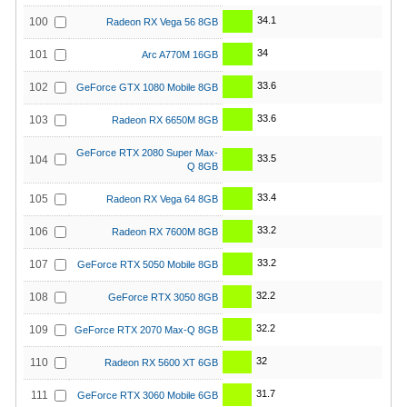
34.1
100
Radeon RX Vega 56 8GB
34
101
Arc A770M 16GB
33.6
102
GeForce GTX 1080 Mobile 8GB
33.6
103
Radeon RX 6650M 8GB
GeForce RTX 2080 Super Max-
33.5
104
Q 8GB
33.4
105
Radeon RX Vega 64 8GB
33.2
106
Radeon RX 7600M 8GB
33.2
107
GeForce RTX 5050 Mobile 8GB
32.2
108
GeForce RTX 3050 8GB
32.2
109
GeForce RTX 2070 Max-Q 8GB
32
110
Radeon RX 5600 XT 6GB
31.7
111
GeForce RTX 3060 Mobile 6GB