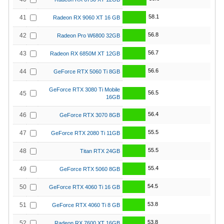
58.1
41
Radeon RX 9060 XT 16 GB
56.8
42
Radeon Pro W6800 32GB
56.7
43
Radeon RX 6850M XT 12GB
56.6
44
GeForce RTX 5060 Ti 8GB
GeForce RTX 3080 Ti Mobile
56.5
45
16GB
56.4
46
GeForce RTX 3070 8GB
55.5
47
GeForce RTX 2080 Ti 11GB
55.5
48
Titan RTX 24GB
55.4
49
GeForce RTX 5060 8GB
54.5
50
GeForce RTX 4060 Ti 16 GB
53.8
51
GeForce RTX 4060 Ti 8 GB
53.8
52
Radeon RX 7600 XT 16GB