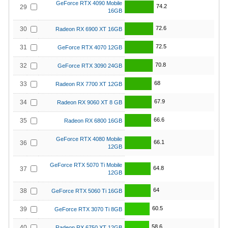
GeForce RTX 4090 Mobile
74.2
29
16GB
72.6
30
Radeon RX 6900 XT 16GB
72.5
31
GeForce RTX 4070 12GB
70.8
32
GeForce RTX 3090 24GB
68
33
Radeon RX 7700 XT 12GB
67.9
34
Radeon RX 9060 XT 8 GB
66.6
35
Radeon RX 6800 16GB
GeForce RTX 4080 Mobile
66.1
36
12GB
GeForce RTX 5070 Ti Mobile
64.8
37
12GB
64
38
GeForce RTX 5060 Ti 16GB
60.5
39
GeForce RTX 3070 Ti 8GB
58.6
40
Radeon RX 6750 XT 12GB