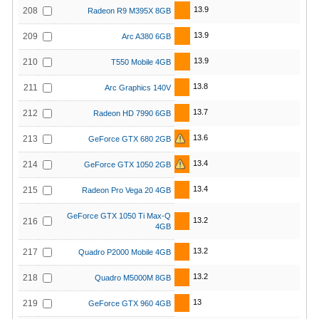
13.9
208
Radeon R9 M395X 8GB
13.9
209
Arc A380 6GB
13.9
210
T550 Mobile 4GB
13.8
211
Arc Graphics 140V
13.7
212
Radeon HD 7990 6GB
13.6
213
GeForce GTX 680 2GB
13.4
214
GeForce GTX 1050 2GB
13.4
215
Radeon Pro Vega 20 4GB
GeForce GTX 1050 Ti Max-Q
13.2
216
4GB
13.2
217
Quadro P2000 Mobile 4GB
13.2
218
Quadro M5000M 8GB
13
219
GeForce GTX 960 4GB