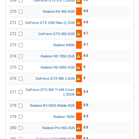
269
GeForce GTX 570 1.25GB
9.8
270
Radeon RX 460 4GB
9.8
271
GeForce GTX 1050 Max-Q 2GB
9.7
272
GeForce GTX 660 2GB
9.7
273
Radeon 840M
9.5
274
Radeon HD 7850 2GB
9
275
Radeon HD 6950 2GB
9
276
GeForce GTX 480 1.5GB
GeForce GTX 560 Ti 448 Cores
8.9
277
1.25GB
8.9
278
Radeon RX 560X Mobile 4GB
8.9
279
Radeon 760M
8.8
280
Radeon Pro 555 2GB
8.8