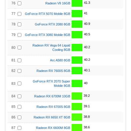
41.3
76
Radeon VII 16GB
41
77
GeForce RTX 5070 Mobile 8GB
40.9
78
GeForce RTX 2080 8GB
40.5
79
GeForce RTX 3080 Mobile 8GB
Radeon RX Vega 64 Liquid
40.2
80
Cooling 8GB
40.2
81
Arc A580 8GB
40.1
82
Radeon RX 7600S 8GB
GeForce RTX 2070 Super
40
83
Mobile 8GB
39.2
84
Radeon RX 6700M 10GB
39.1
85
Radeon RX 6700S 8GB
38.8
86
Radeon RX 6650 XT 8GB
38.6
87
Radeon RX 6600M 8GB