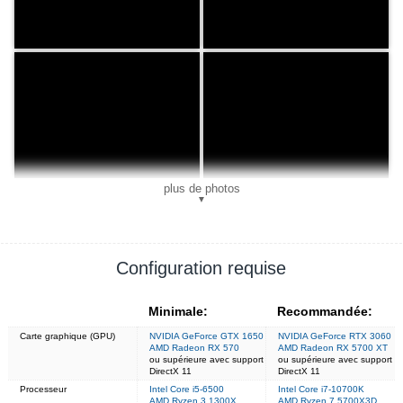
plus de photos
▼
Configuration requise
Minimale:
Recommandée:
Carte graphique (GPU)
NVIDIA GeForce GTX 1650
NVIDIA GeForce RTX 3060
AMD Radeon RX 570
AMD Radeon RX 5700 XT
ou supérieure avec support
ou supérieure avec support
DirectX 11
DirectX 11
Processeur
Intel Core i5-6500
Intel Core i7-10700K
AMD Ryzen 3 1300X
AMD Ryzen 7 5700X3D