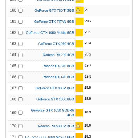
21
160
GeForce GTX 780 Ti 3GB
20.7
161
GeForce GTX TITAN 6GB
20.5
162
GeForce GTX 1060 Mobile 6GB
20.4
163
GeForce GTX 970 4GB
20.2
164
Radeon R9 290 4GB
19.7
165
Radeon RX 570 8GB
19.5
166
Radeon RX 470 8GB
18.9
167
GeForce GTX 980M 8GB
18.9
168
GeForce GTX 1060 6GB
GeForce GTX 1650 GDDR6
18.9
169
4GB
18.9
170
Radeon RX 5300M 3GB
18.3
171
GeForce GTX 1060 Max-Q 6GB