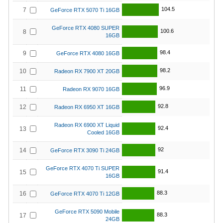
104.5
7
GeForce RTX 5070 Ti 16GB
GeForce RTX 4080 SUPER
100.6
8
16GB
98.4
9
GeForce RTX 4080 16GB
98.2
10
Radeon RX 7900 XT 20GB
96.9
11
Radeon RX 9070 16GB
92.8
12
Radeon RX 6950 XT 16GB
Radeon RX 6900 XT Liquid
92.4
13
Cooled 16GB
92
14
GeForce RTX 3090 Ti 24GB
GeForce RTX 4070 Ti SUPER
91.4
15
16GB
88.3
16
GeForce RTX 4070 Ti 12GB
GeForce RTX 5090 Mobile
88.3
17
24GB