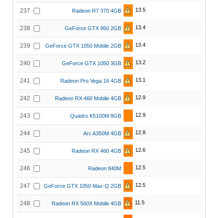
13.5
237
Radeon R7 370 4GB
13.4
238
GeForce GTX 950 2GB
13.4
239
GeForce GTX 1050 Mobile 2GB
13.2
240
GeForce GTX 1050 3GB
13.1
241
Radeon Pro Vega 16 4GB
12.9
242
Radeon RX 460 Mobile 4GB
12.9
243
Quadro K5100M 8GB
12.8
244
Arc A350M 4GB
12.6
245
Radeon RX 460 4GB
12.5
246
Radeon 840M
12.5
247
GeForce GTX 1050 Max-Q 2GB
11.5
248
Radeon RX 560X Mobile 4GB