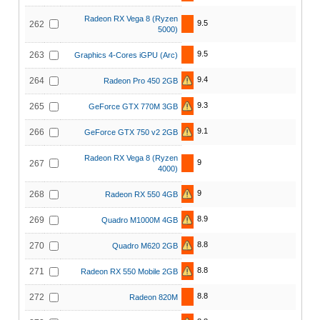
Radeon RX Vega 8 (Ryzen
9.5
262
5000)
9.5
263
Graphics 4-Cores iGPU (Arc)
9.4
264
Radeon Pro 450 2GB
9.3
265
GeForce GTX 770M 3GB
9.1
266
GeForce GTX 750 v2 2GB
Radeon RX Vega 8 (Ryzen
9
267
4000)
9
268
Radeon RX 550 4GB
8.9
269
Quadro M1000M 4GB
8.8
270
Quadro M620 2GB
8.8
271
Radeon RX 550 Mobile 2GB
8.8
272
Radeon 820M