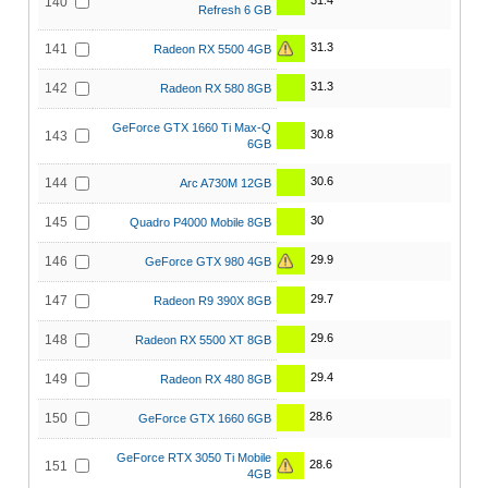
31.4
140
Refresh 6 GB
31.3
141
Radeon RX 5500 4GB
31.3
142
Radeon RX 580 8GB
GeForce GTX 1660 Ti Max-Q
30.8
143
6GB
30.6
144
Arc A730M 12GB
30
145
Quadro P4000 Mobile 8GB
29.9
146
GeForce GTX 980 4GB
29.7
147
Radeon R9 390X 8GB
29.6
148
Radeon RX 5500 XT 8GB
29.4
149
Radeon RX 480 8GB
28.6
150
GeForce GTX 1660 6GB
GeForce RTX 3050 Ti Mobile
28.6
151
4GB