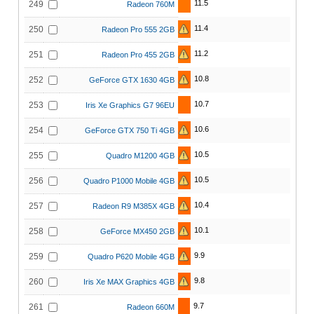
11.5
249
Radeon 760M
11.4
250
Radeon Pro 555 2GB
11.2
251
Radeon Pro 455 2GB
10.8
252
GeForce GTX 1630 4GB
10.7
253
Iris Xe Graphics G7 96EU
10.6
254
GeForce GTX 750 Ti 4GB
10.5
255
Quadro M1200 4GB
10.5
256
Quadro P1000 Mobile 4GB
10.4
257
Radeon R9 M385X 4GB
10.1
258
GeForce MX450 2GB
9.9
259
Quadro P620 Mobile 4GB
9.8
260
Iris Xe MAX Graphics 4GB
9.7
261
Radeon 660M