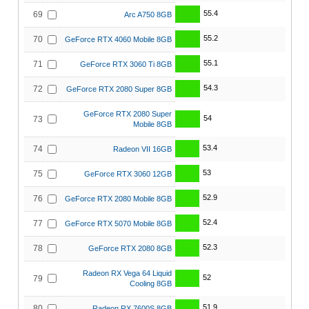
55.4
69
Arc A750 8GB
55.2
70
GeForce RTX 4060 Mobile 8GB
55.1
71
GeForce RTX 3060 Ti 8GB
54.3
72
GeForce RTX 2080 Super 8GB
GeForce RTX 2080 Super
54
73
Mobile 8GB
53.4
74
Radeon VII 16GB
53
75
GeForce RTX 3060 12GB
52.9
76
GeForce RTX 2080 Mobile 8GB
52.4
77
GeForce RTX 5070 Mobile 8GB
52.3
78
GeForce RTX 2080 8GB
Radeon RX Vega 64 Liquid
52
79
Cooling 8GB
51.9
80
Radeon RX 7600S 8GB