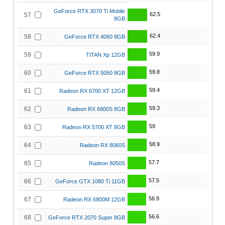
GeForce RTX 3070 Ti Mobile
62.5
57
8GB
62.4
58
GeForce RTX 4060 8GB
59.9
59
TITAN Xp 12GB
59.8
60
GeForce RTX 5050 8GB
59.4
61
Radeon RX 6700 XT 12GB
59.3
62
Radeon RX 6800S 8GB
59
63
Radeon RX 5700 XT 8GB
58.9
64
Radeon RX 8060S
57.7
65
Radeon 8050S
57.5
66
GeForce GTX 1080 Ti 11GB
56.9
67
Radeon RX 6800M 12GB
56.6
68
GeForce RTX 2070 Super 8GB