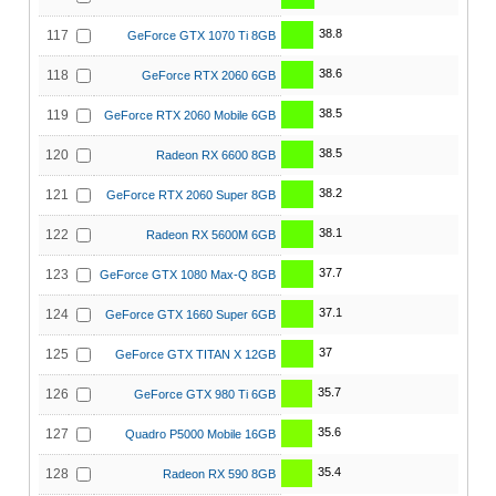
38.8
117
GeForce GTX 1070 Ti 8GB
38.6
118
GeForce RTX 2060 6GB
38.5
119
GeForce RTX 2060 Mobile 6GB
38.5
120
Radeon RX 6600 8GB
38.2
121
GeForce RTX 2060 Super 8GB
38.1
122
Radeon RX 5600M 6GB
37.7
123
GeForce GTX 1080 Max-Q 8GB
37.1
124
GeForce GTX 1660 Super 6GB
37
125
GeForce GTX TITAN X 12GB
35.7
126
GeForce GTX 980 Ti 6GB
35.6
127
Quadro P5000 Mobile 16GB
35.4
128
Radeon RX 590 8GB