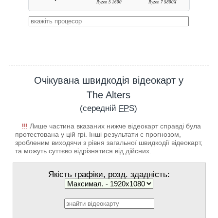
Ryzen 5 1600
Ryzen 7 5800X
Очікувана швидкодія відеокарт у
The Alters
(середній
FPS
)
!!!
Лише частина вказаних нижче відеокарт справді була
протестована у цій грі. Інші результати є прогнозом,
зробленим виходячи з рівня загальної швидкодії відеокарт,
та можуть суттєво відрізнятися від дійсних.
Якість графіки, розд. здадність: