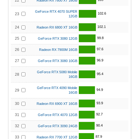
22
Radeon RX 7800 XT 16GB
GeForce RTX 4070 SUPER
102.6
23
12GB
102.1
24
Radeon RX 6800 XT 16GB
99.8
25
GeForce RTX 3080 12GB
97.6
26
Radeon RX 7900M 16GB
96.9
27
GeForce RTX 3080 10GB
GeForce RTX 5080 Mobile
95.4
28
16GB
GeForce RTX 4090 Mobile
94.9
29
16GB
93.9
30
Radeon RX 6900 XT 16GB
92.7
31
GeForce RTX 4070 12GB
90.4
32
GeForce RTX 3090 24GB
87.9
33
Radeon RX 7700 XT 12GB