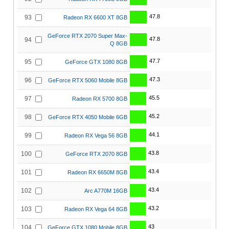
47.8
93
Radeon RX 6600 XT 8GB
GeForce RTX 2070 Super Max-
47.8
94
Q 8GB
47.7
95
GeForce GTX 1080 8GB
47.3
96
GeForce RTX 5060 Mobile 8GB
45.5
97
Radeon RX 5700 8GB
45.2
98
GeForce RTX 4050 Mobile 6GB
44.1
99
Radeon RX Vega 56 8GB
43.8
100
GeForce RTX 2070 8GB
43.4
101
Radeon RX 6650M 8GB
43.4
102
Arc A770M 16GB
43.2
103
Radeon RX Vega 64 8GB
43
104
GeForce GTX 1080 Mobile 8GB