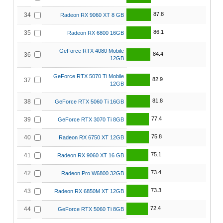
87.8
34
Radeon RX 9060 XT 8 GB
86.1
35
Radeon RX 6800 16GB
GeForce RTX 4080 Mobile
84.4
36
12GB
GeForce RTX 5070 Ti Mobile
82.9
37
12GB
81.8
38
GeForce RTX 5060 Ti 16GB
77.4
39
GeForce RTX 3070 Ti 8GB
75.8
40
Radeon RX 6750 XT 12GB
75.1
41
Radeon RX 9060 XT 16 GB
73.4
42
Radeon Pro W6800 32GB
73.3
43
Radeon RX 6850M XT 12GB
72.4
44
GeForce RTX 5060 Ti 8GB