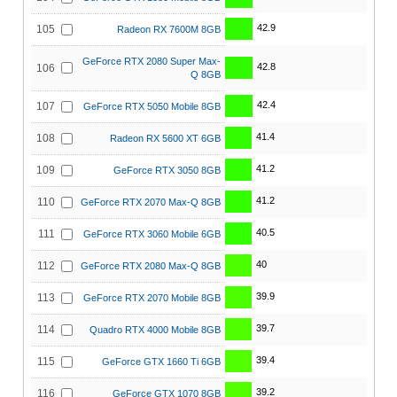
42.9
105
Radeon RX 7600M 8GB
GeForce RTX 2080 Super Max-
42.8
106
Q 8GB
42.4
107
GeForce RTX 5050 Mobile 8GB
41.4
108
Radeon RX 5600 XT 6GB
41.2
109
GeForce RTX 3050 8GB
41.2
110
GeForce RTX 2070 Max-Q 8GB
40.5
111
GeForce RTX 3060 Mobile 6GB
40
112
GeForce RTX 2080 Max-Q 8GB
39.9
113
GeForce RTX 2070 Mobile 8GB
39.7
114
Quadro RTX 4000 Mobile 8GB
39.4
115
GeForce GTX 1660 Ti 6GB
39.2
116
GeForce GTX 1070 8GB