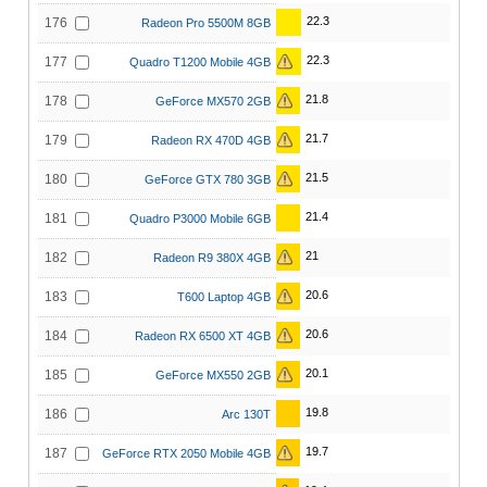
22.3
176
Radeon Pro 5500M 8GB
22.3
177
Quadro T1200 Mobile 4GB
21.8
178
GeForce MX570 2GB
21.7
179
Radeon RX 470D 4GB
21.5
180
GeForce GTX 780 3GB
21.4
181
Quadro P3000 Mobile 6GB
21
182
Radeon R9 380X 4GB
20.6
183
T600 Laptop 4GB
20.6
184
Radeon RX 6500 XT 4GB
20.1
185
GeForce MX550 2GB
19.8
186
Arc 130T
19.7
187
GeForce RTX 2050 Mobile 4GB