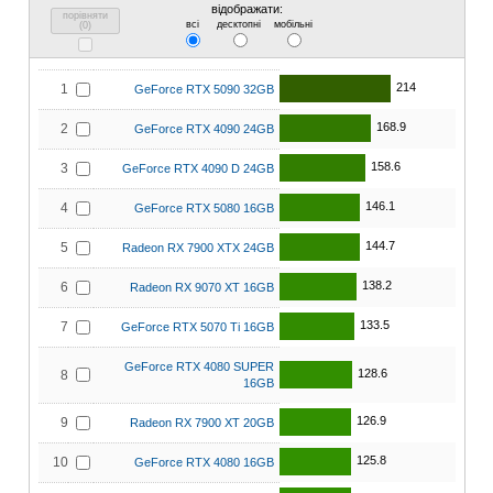
відображати:
порівняти
всі
десктопні
мобільні
(
0
)
214
1
GeForce RTX 5090 32GB
168.9
2
GeForce RTX 4090 24GB
158.6
3
GeForce RTX 4090 D 24GB
146.1
4
GeForce RTX 5080 16GB
144.7
5
Radeon RX 7900 XTX 24GB
138.2
6
Radeon RX 9070 XT 16GB
133.5
7
GeForce RTX 5070 Ti 16GB
GeForce RTX 4080 SUPER
128.6
8
16GB
126.9
9
Radeon RX 7900 XT 20GB
125.8
10
GeForce RTX 4080 16GB