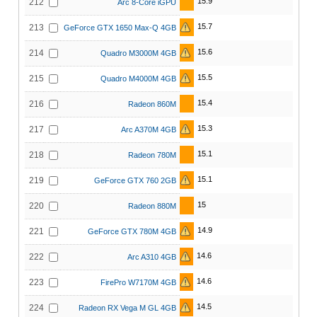
15.9
212
Arc 8-Core iGPU
15.7
213
GeForce GTX 1650 Max-Q 4GB
15.6
214
Quadro M3000M 4GB
15.5
215
Quadro M4000M 4GB
15.4
216
Radeon 860M
15.3
217
Arc A370M 4GB
15.1
218
Radeon 780M
15.1
219
GeForce GTX 760 2GB
15
220
Radeon 880M
14.9
221
GeForce GTX 780M 4GB
14.6
222
Arc A310 4GB
14.6
223
FirePro W7170M 4GB
14.5
224
Radeon RX Vega M GL 4GB