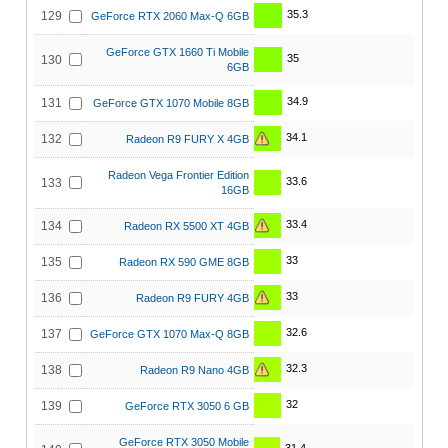
35.3
129
GeForce RTX 2060 Max-Q 6GB
GeForce GTX 1660 Ti Mobile
35
130
6GB
34.9
131
GeForce GTX 1070 Mobile 8GB
34.1
132
Radeon R9 FURY X 4GB
Radeon Vega Frontier Edition
33.6
133
16GB
33.4
134
Radeon RX 5500 XT 4GB
33
135
Radeon RX 590 GME 8GB
33
136
Radeon R9 FURY 4GB
32.6
137
GeForce GTX 1070 Max-Q 8GB
32.3
138
Radeon R9 Nano 4GB
32
139
GeForce RTX 3050 6 GB
GeForce RTX 3050 Mobile