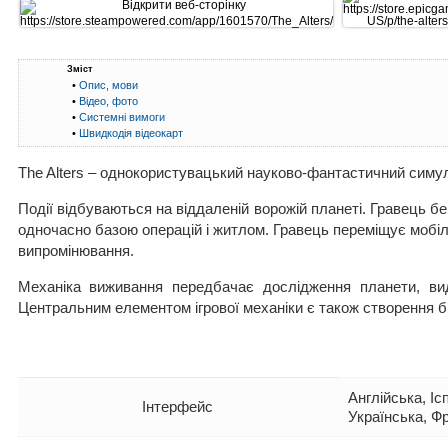
Зміст
•
Опис, мови
•
Відео, фото
•
Системні вимоги
•
Швидкодія відеокарт
The Alters – однокористувацький науково-фантастичний симу
Події відбуваються на віддаленій ворожій планеті. Гравець б
одночасно базою операцій і житлом. Гравець переміщує мобі
випромінювання.
Механіка виживання передбачає дослідження планети, видо
Центральним елементом ігрової механіки є також створення біо
Англійська, Іс
Інтерфейс
Українська, Ф