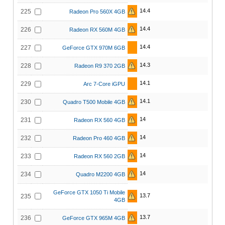
14.4
225
Radeon Pro 560X 4GB
14.4
226
Radeon RX 560M 4GB
14.4
227
GeForce GTX 970M 6GB
14.3
228
Radeon R9 370 2GB
14.1
229
Arc 7-Core iGPU
14.1
230
Quadro T500 Mobile 4GB
14
231
Radeon RX 560 4GB
14
232
Radeon Pro 460 4GB
14
233
Radeon RX 560 2GB
14
234
Quadro M2200 4GB
GeForce GTX 1050 Ti Mobile
13.7
235
4GB
13.7
236
GeForce GTX 965M 4GB