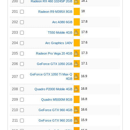
18.1
200
Radeon RX 460 1024SP 2GB
18
201
Radeon R9 M395X 8GB
17.8
202
Arc A380 6GB
17.8
203
T550 Mobile 4GB
17.6
204
Arc Graphics 140V
17.3
205
Radeon Pro Vega 20 4GB
17.1
206
GeForce GTX 1050 2GB
GeForce GTX 1050 Ti Max-Q
16.9
207
4GB
16.8
208
Quadro P2000 Mobile 4GB
16.8
209
Quadro M5000M 8GB
16.6
210
GeForce GTX 960 4GB
15.9
211
GeForce GTX 960 2GB