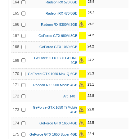
25.5
164
Radeon RX 570 8GB
25.2
165
Radeon RX 470 8GB
24.5
166
Radeon RX 5300M 3GB
24.2
167
GeForce GTX 980M 8GB
24.2
168
GeForce GTX 1060 6GB
GeForce GTX 1650 GDDR6
24.2
169
4GB
23.3
170
GeForce GTX 1060 Max-Q 6GB
23.1
171
Radeon RX 5500 Mobile 4GB
22.8
172
Arc 140T
GeForce GTX 1650 Ti Mobile
22.8
173
4GB
22.5
174
GeForce GTX 1650 4GB
22.4
175
GeForce GTX 1650 Super 4GB