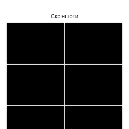
Скріншоти