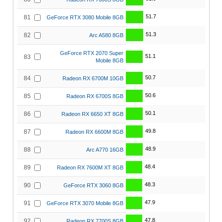
51.7
81
GeForce RTX 3080 Mobile 8GB
51.3
82
Arc A580 8GB
GeForce RTX 2070 Super
51.1
83
Mobile 8GB
50.7
84
Radeon RX 6700M 10GB
50.6
85
Radeon RX 6700S 8GB
50.1
86
Radeon RX 6650 XT 8GB
49.8
87
Radeon RX 6600M 8GB
48.9
88
Arc A770 16GB
48.4
89
Radeon RX 7600M XT 8GB
48.3
90
GeForce RTX 3060 8GB
47.9
91
GeForce RTX 3070 Mobile 8GB
47.8
92
Radeon RX 7700S 8GB