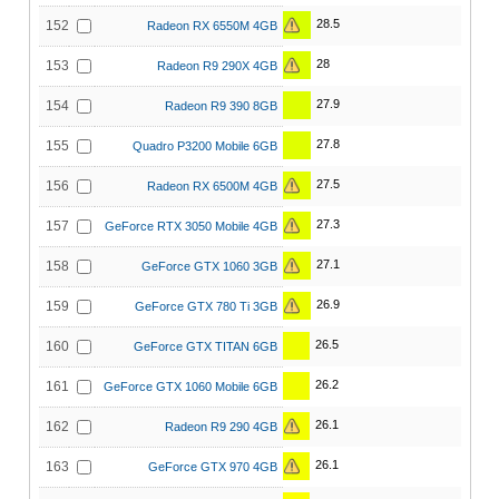
28.5
152
Radeon RX 6550M 4GB
28
153
Radeon R9 290X 4GB
27.9
154
Radeon R9 390 8GB
27.8
155
Quadro P3200 Mobile 6GB
27.5
156
Radeon RX 6500M 4GB
27.3
157
GeForce RTX 3050 Mobile 4GB
27.1
158
GeForce GTX 1060 3GB
26.9
159
GeForce GTX 780 Ti 3GB
26.5
160
GeForce GTX TITAN 6GB
26.2
161
GeForce GTX 1060 Mobile 6GB
26.1
162
Radeon R9 290 4GB
26.1
163
GeForce GTX 970 4GB