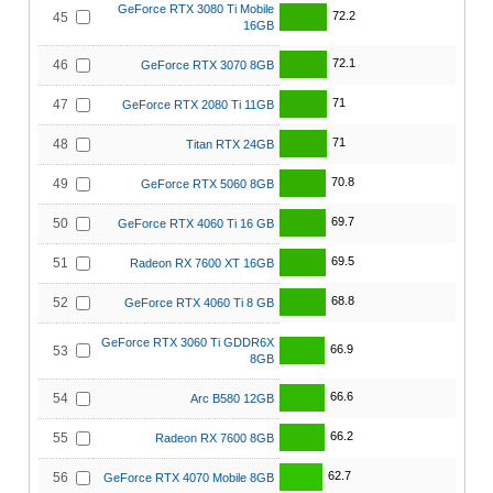
GeForce RTX 3080 Ti Mobile
72.2
45
16GB
72.1
46
GeForce RTX 3070 8GB
71
47
GeForce RTX 2080 Ti 11GB
71
48
Titan RTX 24GB
70.8
49
GeForce RTX 5060 8GB
69.7
50
GeForce RTX 4060 Ti 16 GB
69.5
51
Radeon RX 7600 XT 16GB
68.8
52
GeForce RTX 4060 Ti 8 GB
GeForce RTX 3060 Ti GDDR6X
66.9
53
8GB
66.6
54
Arc B580 12GB
66.2
55
Radeon RX 7600 8GB
62.7
56
GeForce RTX 4070 Mobile 8GB