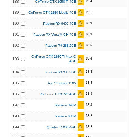
19.4
188
GeForce GTX 1050 Ti 4GB
19.1
189
GeForce GTX 1650 Mobile 4GB
18.9
190
Radeon RX 6400 4GB
18.9
191
Radeon RX Vega M GH 4GB
18.6
192
Radeon R9 285 2GB
GeForce GTX 1650 Ti Max-Q
18.4
193
4GB
18.4
194
Radeon R9 380 2GB
18.4
195
Arc Graphics 130V
18.3
196
GeForce GTX 770 4GB
18.3
197
Radeon 890M
18.2
198
Radeon 680M
18.2
199
Quadro T1000 4GB