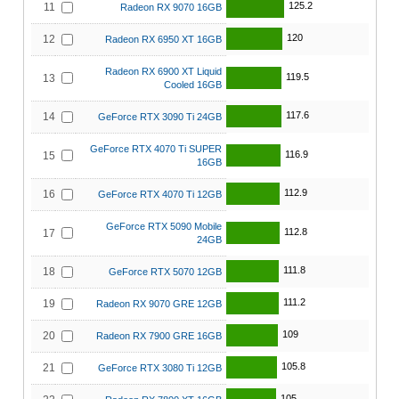
125.2
11
Radeon RX 9070 16GB
120
12
Radeon RX 6950 XT 16GB
Radeon RX 6900 XT Liquid
119.5
13
Cooled 16GB
117.6
14
GeForce RTX 3090 Ti 24GB
GeForce RTX 4070 Ti SUPER
116.9
15
16GB
112.9
16
GeForce RTX 4070 Ti 12GB
GeForce RTX 5090 Mobile
112.8
17
24GB
111.8
18
GeForce RTX 5070 12GB
111.2
19
Radeon RX 9070 GRE 12GB
109
20
Radeon RX 7900 GRE 16GB
105.8
21
GeForce RTX 3080 Ti 12GB
105