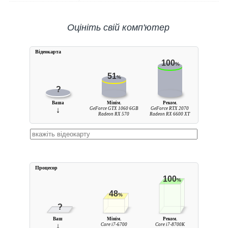
Оцініть свій комп'ютер
Вiдеокарта
100
%
51
%
?
Ваша
Мінім.
Реком.
↓
GeForce GTX 1060 6GB
GeForce RTX 2070
Radeon RX 570
Radeon RX 6600 XT
Процесор
100
%
48
%
?
Ваш
Мінім.
Реком.
↓
Core i7-6700
Core i7-8700K