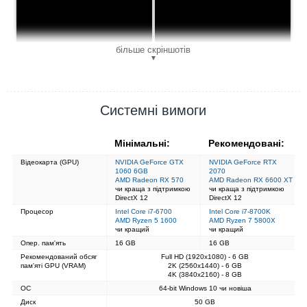
більше скріншотів
▼
Системні вимоги
Мінімальні:
Рекомендовані:
Відеокарта (GPU)
NVIDIA GeForce GTX
NVIDIA GeForce RTX
1060 6GB
2070
AMD Radeon RX 570
AMD Radeon RX 6600 XT
чи краща з підтримкою
чи краща з підтримкою
DirectX 12
DirectX 12
Процесор
Intel Core i7-6700
Intel Core i7-8700K
AMD Ryzen 5 1600
AMD Ryzen 7 5800X
чи кращий
чи кращий
Опер. пам'ять
16 GB
16 GB
Рекомендований обсяг
Full HD (1920x1080) - 6 GB
пам'яті GPU (VRAM)
2K (2560x1440) - 6 GB
4K (3840x2160) - 8 GB
ОС
64-bit Windows 10 чи новіша
Диск
50 GB