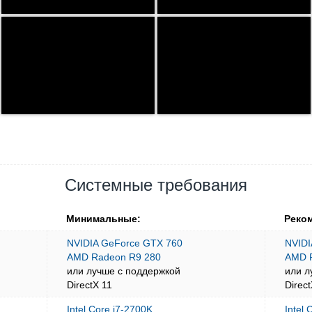
Системные требования
Минимальные:
Реко
NVIDIA GeForce GTX 760
NVIDI
AMD Radeon R9 280
AMD 
или лучше с поддержкой
или л
DirectX 11
Direc
Intel Core i7-2700K
Intel