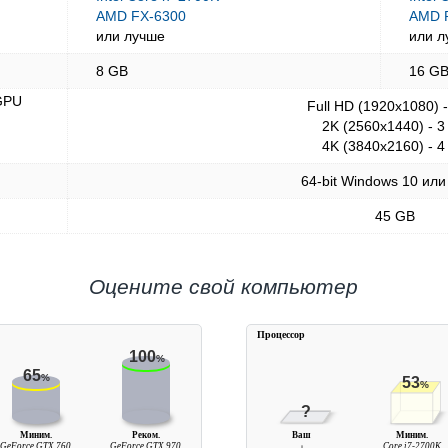
AMD FX-6300
AMD R
или лучше
или л
8 GB
16 G
GPU
Full HD (1920x1080) 
2K (2560x1440) - 3
4K (3840x2160) - 4
64-bit Windows 10 или
45 GB
Оцените свой компьютер
Процессор
100
%
65
%
53
%
?
Миним.
Реком.
Ваш
Миним.
GeForce GTX 760
GeForce GTX 970
Core i7-2700K