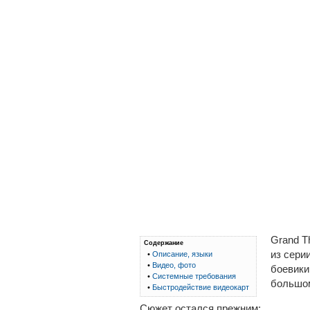
Grand Th
Содержание
из серии
•
Описание, языки
•
Видео, фото
боевик
•
Системные требования
большом
•
Быстродействие видеокарт
Сюжет остался прежним: