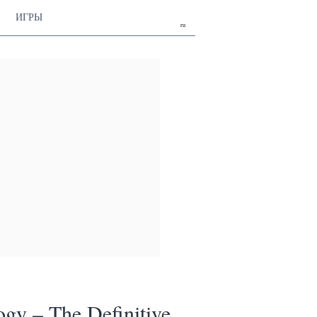
ИГРЫ
ru
gy – The Definitive