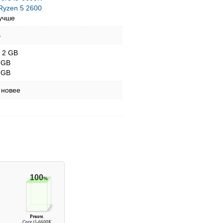
yzen 5 2600
учше
B
- 2 GB
 GB
 GB
 новее
100
%
Реком.
Core i5-6600K