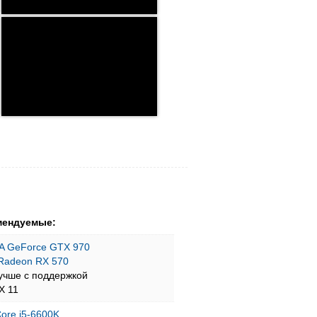
мендуемые:
A GeForce GTX 970
Radeon RX 570
учше с поддержкой
tX 11
 Core i5-6600K