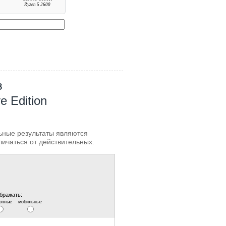
Ryzen 5 2600
в
e Edition
льные результаты являются
личаться от действительных.
бражать:
опные
мобильные