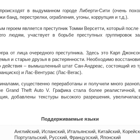
я происходят в выдуманном городе Либерти-Сити (очень пох
и банд, перестрелки, ограбления, угоны, коррупция и т.д.).
авным героем является преступник Томми Версетти, который после
его людям, участвует в борьбе преступных группировок з
– игра от лица очередного преступника. Здесь это Карл Джонс
Семья и старые друзья в растерянности. Необходимо восстанови
о действия – вымышленный штат Сан-Андреас, состоящий из тр
анциско) и Лас-Вентурас (Лас-Вегас).
игиналами, существенно переработаны и получили много разно
е Grand Theft Auto V. Графика стала более реалистичной, 
ция, добавлены текстуры высокого разрешения, увеличилас
Поддерживаемые языки
Английский, Испанский, Итальянский, Китайский, Корейс
Португальский, Русский, Французский, Японский