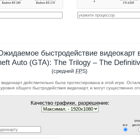
↓
Radeon R9 280
Radeon RX 570
FX-6300
Ожидаемое быстродействие видеокарт 
eft Auto (GTA): The Trilogy – The Definitiv
(средний
FPS
)
 видеокарт действительно была протестирована в этой игре. Оста
уровня общего быстродействия видеокарт, и могут существенно от
Качество графики, разрешение:
ото
все
дескт