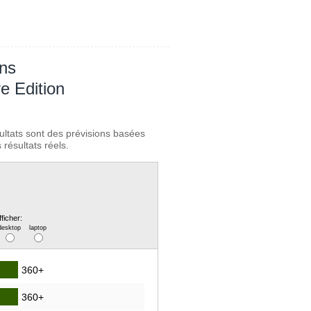
ans
e Edition
ultats sont des prévisions basées
résultats réels.
fficher:
desktop
laptop
360+
360+