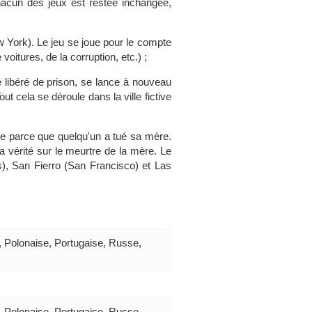
chacun des jeux est restée inchangée,
ew York). Le jeu se joue pour le compte
oitures, de la corruption, etc.) ;
é libéré de prison, se lance à nouveau
t cela se déroule dans la ville fictive
ale parce que quelqu'un a tué sa mère.
la vérité sur le meurtre de la mère. Le
s), San Fierro (San Francisco) et Las
, Polonaise, Portugaise, Russe,
, Polonaise, Portugaise, Russe,