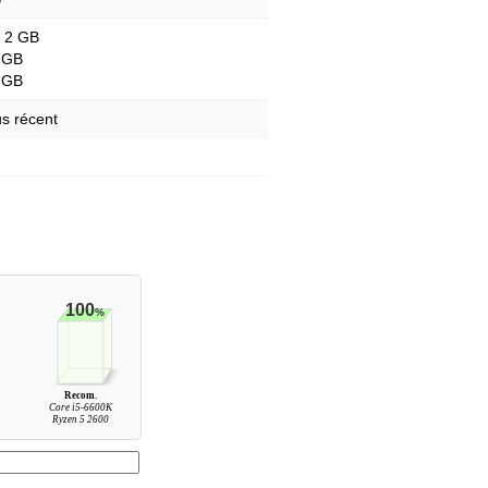
- 2 GB
 GB
 GB
s récent
100
%
Recom.
Core i5-6600K
Ryzen 5 2600