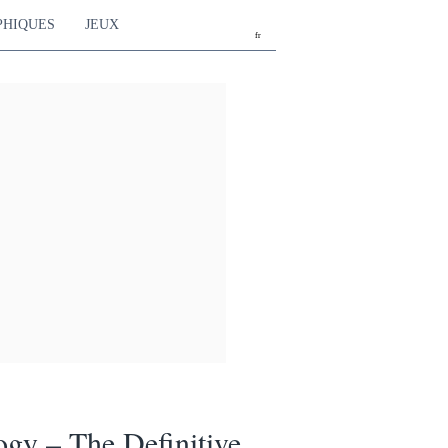
PHIQUES
JEUX
fr
gy – The Definitive