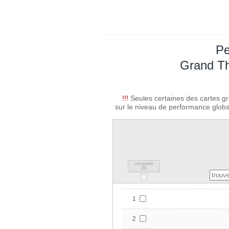
Pe
Grand Th
!!!
Seules certaines des cartes gr
sur le niveau de performance global
comparer
(
0
)
1
2