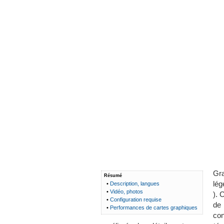
Gra
Résumé
lég
•
Description, langues
•
Vidéo, photos
). 
•
Configuration requise
de 
•
Performances de cartes graphiques
con