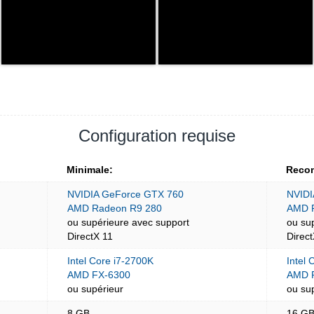
Configuration requise
Minimale:
Reco
NVIDIA GeForce GTX 760
NVIDI
AMD Radeon R9 280
AMD 
ou supérieure avec support
ou su
DirectX 11
Direc
Intel Core i7-2700K
Intel
AMD FX-6300
AMD R
ou supérieur
ou su
8 GB
16 G