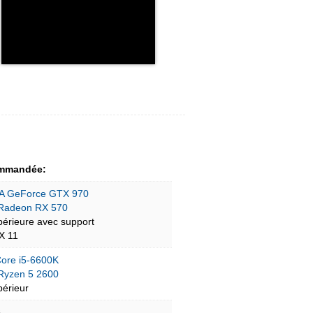
mmandée:
A GeForce GTX 970
Radeon RX 570
périeure avec support
tX 11
 Core i5-6600K
yzen 5 2600
périeur
B