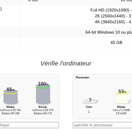
)
Full HD (1920x1080) 
2K (2560x1440) - 3
4K (3840x2160) - 4
64-bit Windows 10 ou plu
45 GB
Vérifie l'ordinateur
Processeur
100
%
65
%
53
%
?
Minim.
Recom.
Votre
Minim.
GeForce GTX 760
GeForce GTX 970
↓
Core i7-2700K
Radeon R9 280
Radeon RX 570
FX-6300