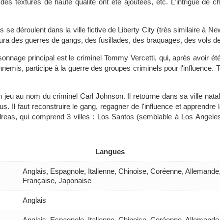
 des textures de haute qualité ont été ajoutées, etc. L'intrigue de 
 se déroulent dans la ville fictive de Liberty City (très similaire à N
ura des guerres de gangs, des fusillades, des braquages, des vols de v
sonnage principal est le criminel Tommy Vercetti, qui, après avoir ét
emis, participe à la guerre des groupes criminels pour l'influence. Tou
 jeu au nom du criminel Carl Johnson. Il retourne dans sa ville nat
us. Il faut reconstruire le gang, regagner de l'influence et apprendre 
Andreas, qui comprend 3 villes : Los Santos (semblable à Los Angele
Langues
Anglais, Espagnole, Italienne, Chinoise, Coréenne, Allemande
Française, Japonaise
Anglais
Anglais, Espagnole, Italienne, Chinoise, Coréenne, Allemande