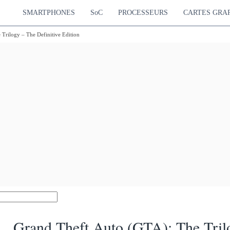
SMARTPHONES
SoC
PROCESSEURS
CARTES GRA
rilogy – The Definitive Edition
Grand Theft Auto (GTA): The Trilo