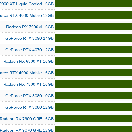
6900 XT Liquid Cooled 16GB
orce RTX 4080 Mobile 12GB
Radeon RX 7900M 16GB
GeForce RTX 3090 24GB
GeForce RTX 4070 12GB
Radeon RX 6800 XT 16GB
orce RTX 4090 Mobile 16GB
Radeon RX 7800 XT 16GB
GeForce RTX 3080 10GB
GeForce RTX 3080 12GB
Radeon RX 7900 GRE 16GB
Radeon RX 9070 GRE 12GB