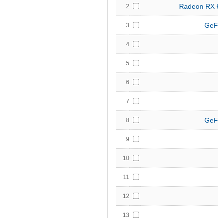
Radeon RX 
2
GeF
3
4
5
6
7
GeF
8
9
10
11
12
13