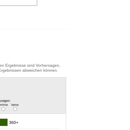
igen Ergebnisse sind Vorhersagen,
n Ergebnissen abweichen können.
zeigen:
esktop
laptop
360+