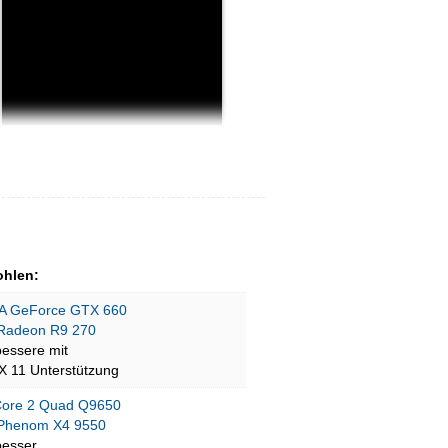
hlen:
A GeForce GTX 660
Radeon R9 270
bessere mit
tX 11 Unterstützung
 Core 2 Quad Q9650
Phenom X4 9550
besser