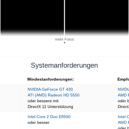
mehr Fotos
▼
Systemanforderungen
Mindestanforderungen:
Empfo
NVIDIA GeForce GT 430
NVIDI
ATI (AMD) Radeon HD 5550
AMD 
oder bessere mit
oder 
DirectX 11 Unterstützung
Direc
Intel Core 2 Duo E8500
Intel
oder besser
AMD 
oder 