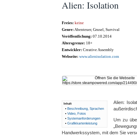
Alien: Isolation
Freies:
keine
Genre:
Abenteuer, Grusel, Survival
Veröffentlichung:
07.10.2014
Altersgrenze:
18+
Entwickler:
Creative Assembly
Webseite:
www.alienisolation.com
Alien: Iso
Inhalt
außerirdisc
•
Beschreibung, Sprachen
•
Video, Fotos
•
Systemanforderungen
Um zu über
•
Grafikkartenleistung
„Bewegungsm
Handwerkssystem, mit dem Sie versch