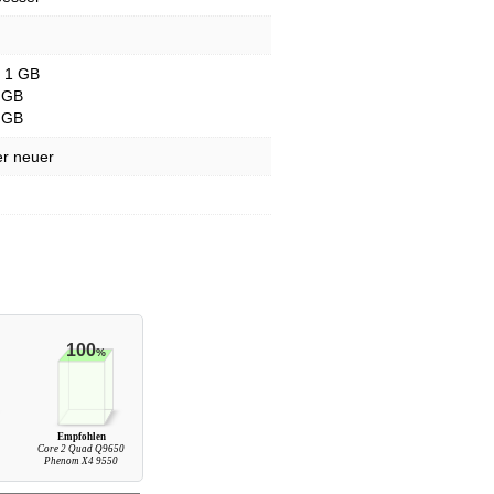
- 1 GB
 GB
 GB
er neuer
100
%
Empfohlen
0
Core 2 Quad Q9650
Phenom X4 9550