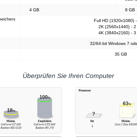
4 GB
8 GB
peichers
Full HD (1920x1080) 
2K (2560x1440) - 2
4K (3840x2160) - 3
32/64-bit Windows 7 od
35 GB
Überprüfen Sie Ihren Computer
Prozessor
100
%
63
%
18
%
?
Minim.
Empfohlen
Ihr
Minim.
GeForce GT 430
GeForce GTX 660
↓
Core 2 Duo E850
Radeon HD 5550
Radeon R9 270