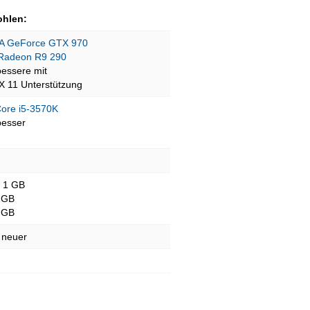
hlen:
A GeForce GTX 970
Radeon R9 290
bessere mit
tX 11 Unterstützung
 Core i5-3570K
besser
- 1 GB
 GB
 GB
 neuer