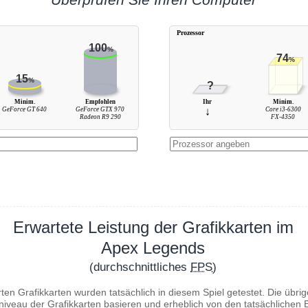
Prozessor
100
%
74
%
15
%
?
Minim.
Empfohlen
Ihr
Minim.
GeForce GT 640
GeForce GTX 970
↓
Core i3-6300
Radeon R9 290
FX-4350
Erwartete Leistung der Grafikkarten im
Apex Legends
(durchschnittliches
FPS
)
ten Grafikkarten wurden tatsächlich in diesem Spiel getestet. Die übr
niveau der Grafikkarten basieren und erheblich von den tatsächliche