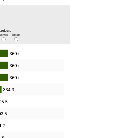
zeigen:
esktop
laptop
360+
360+
360+
334.3
05.5
03.5
4.2
.8