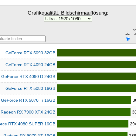
Grafikqualität, Bildschirmauflösung:
an
alle
d
GeForce RTX 5090 32GB
GeForce RTX 4090 24GB
GeForce RTX 4090 D 24GB
GeForce RTX 5080 16GB
GeForce RTX 5070 Ti 16GB
3
Radeon RX 7900 XTX 24GB
3
rce RTX 4080 SUPER 16GB
29
Radeon RX 9070 XT 16GB
289