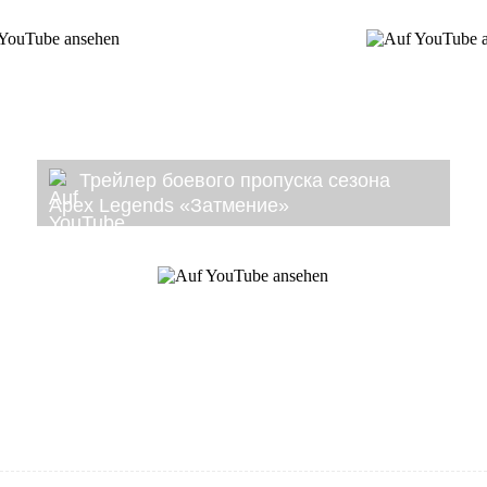
Трейлер боевого пропуска сезона
Apex Legends «Затмение»