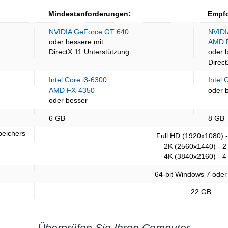
Mindestanforderungen:
Empfo
NVIDIA GeForce GT 640
NVIDI
oder bessere mit
AMD 
DirectX 11 Unterstützung
oder 
Direc
Intel Core i3-6300
Intel
AMD FX-4350
oder 
oder besser
6 GB
8 GB
peichers
Full HD (1920x1080) 
2K (2560x1440) - 2
4K (3840x2160) - 4
64-bit Windows 7 oder
22 GB
Überprüfen Sie Ihren Computer