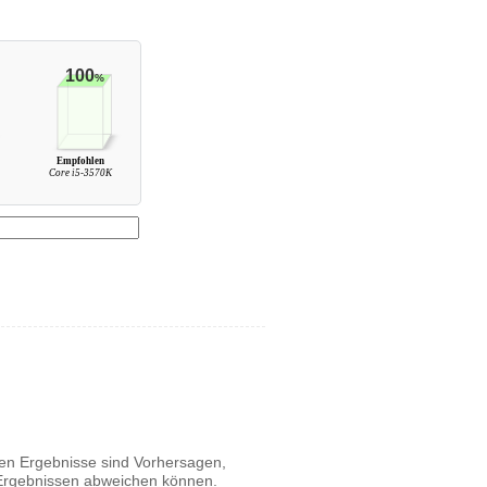
100
%
Empfohlen
Core i5-3570K
igen Ergebnisse sind Vorhersagen,
n Ergebnissen abweichen können.