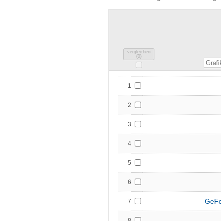
vergleichen
(
0
)
1
2
3
4
5
6
GeFo
7
8