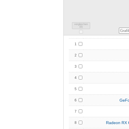
vergleichen
(
0
)
1
2
3
4
5
GeFo
6
7
Radeon RX 
8