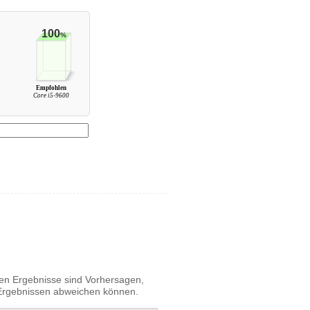
100
%
Empfohlen
Core i5-9600
igen Ergebnisse sind Vorhersagen,
n Ergebnissen abweichen können.