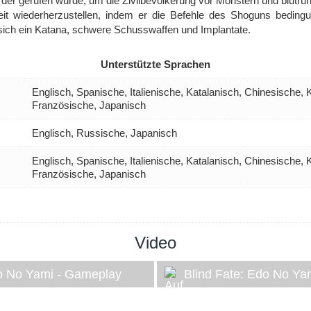
der gerufen wurde, um die Zivilbevölkerung vor Monstern und blutrü
keit wiederherzustellen, indem er die Befehle des Shoguns bedingu
n sich ein Katana, schwere Schusswaffen und Implantate.
Unterstützte Sprachen
Englisch, Spanische, Italienische, Katalanisch, Chinesische,
Französische, Japanisch
Englisch, Russische, Japanisch
Englisch, Spanische, Italienische, Katalanisch, Chinesische,
Französische, Japanisch
Video
do No Yami - Gameplay
Blind Fate: Edo No Ya