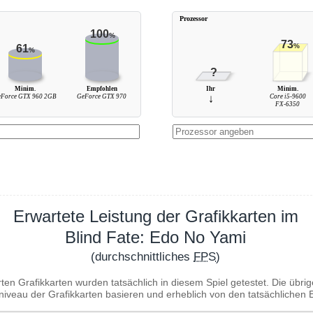
Prozessor
100
%
73
%
61
%
?
Minim.
Empfohlen
Ihr
Minim.
eForce GTX 960 2GB
GeForce GTX 970
↓
Core i5-9600
FX-6350
Erwartete Leistung der Grafikkarten im
Blind Fate: Edo No Yami
(durchschnittliches
FPS
)
ten Grafikkarten wurden tatsächlich in diesem Spiel getestet. Die übr
niveau der Grafikkarten basieren und erheblich von den tatsächliche