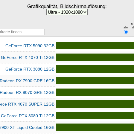
Grafikqualität, Bildschirmauflösung:
an
alle
d
GeForce RTX 5090 32GB
GeForce RTX 4070 Ti 12GB
GeForce RTX 3080 12GB
Radeon RX 7900 GRE 16GB
Radeon RX 9070 GRE 12GB
rce RTX 4070 SUPER 12GB
GeForce RTX 3080 Ti 12GB
6900 XT Liquid Cooled 16GB