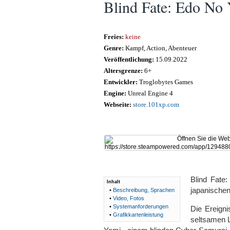
Blind Fate: Edo No
Freies:
keine
Genre:
Kampf, Action, Abenteuer
Veröffentlichung:
15.09.2022
Altersgrenze:
6+
Entwickler:
Troglobytes Games
Engine:
Unreal Engine 4
Webseite:
store.101xp.com
Blind Fate
Inhalt
japanischen
•
Beschreibung, Sprachen
•
Video, Fotos
•
Systemanforderungen
Die Ereign
•
Grafikkartenleistung
seltsamen L