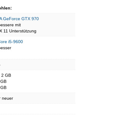
hlen:
A GeForce GTX 970
bessere mit
tX 11 Unterstützung
Core i5-9600
besser
B
- 2 GB
 GB
 GB
r neuer