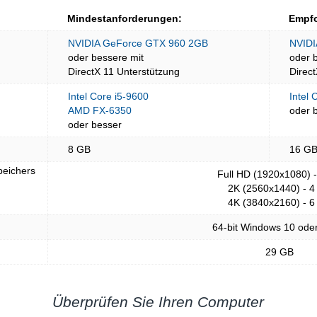
Mindestanforderungen:
Empfo
NVIDIA GeForce GTX 960 2GB
NVIDI
oder bessere mit
oder 
DirectX 11 Unterstützung
Direc
Intel Core i5-9600
Intel 
AMD FX-6350
oder 
oder besser
8 GB
16 G
peichers
Full HD (1920x1080) 
2K (2560x1440) - 4
4K (3840x2160) - 6
64-bit Windows 10 ode
29 GB
Überprüfen Sie Ihren Computer