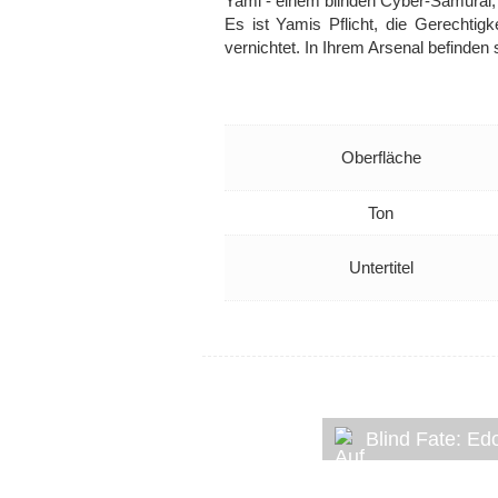
Yami - einem blinden Cyber-Samurai, 
Es ist Yamis Pflicht, die Gerechtig
vernichtet. In Ihrem Arsenal befinde
Oberfläche
Ton
Untertitel
Blind Fate: E