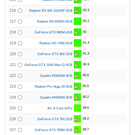
42.3
216
Radeon RX 460 1024SP 2GB
42.2
217
Radeon R9 M395X 8GB
42
218
GeForce GTX 880M 4GB
41.4
219
Radeon HD 7990 6GB
41.3
220
GeForce GTX 960 2GB
40.9
221
GeForce GTX 1650 Max-Q 4GB
40.5
222
Quadro M3000M 4GB
40.5
223
Radeon Pro Vega 20 4GB
40.2
224
Quadro M4000M 4GB
39.6
225
Arc 8-Core iGPU
39.2
226
GeForce GTX 760 2GB
38.7
227
GeForce GTX 780M 4GB