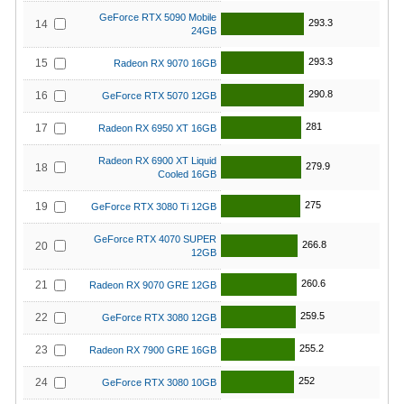
GeForce RTX 5090 Mobile
293.3
14
24GB
293.3
15
Radeon RX 9070 16GB
290.8
16
GeForce RTX 5070 12GB
281
17
Radeon RX 6950 XT 16GB
Radeon RX 6900 XT Liquid
279.9
18
Cooled 16GB
275
19
GeForce RTX 3080 Ti 12GB
GeForce RTX 4070 SUPER
266.8
20
12GB
260.6
21
Radeon RX 9070 GRE 12GB
259.5
22
GeForce RTX 3080 12GB
255.2
23
Radeon RX 7900 GRE 16GB
252
24
GeForce RTX 3080 10GB