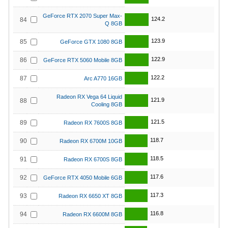
GeForce RTX 2070 Super Max-
124.2
84
Q 8GB
123.9
85
GeForce GTX 1080 8GB
122.9
86
GeForce RTX 5060 Mobile 8GB
122.2
87
Arc A770 16GB
Radeon RX Vega 64 Liquid
121.9
88
Cooling 8GB
121.5
89
Radeon RX 7600S 8GB
118.7
90
Radeon RX 6700M 10GB
118.5
91
Radeon RX 6700S 8GB
117.6
92
GeForce RTX 4050 Mobile 6GB
117.3
93
Radeon RX 6650 XT 8GB
116.8
94
Radeon RX 6600M 8GB