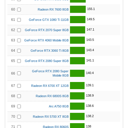
155.1
60
Radeon RX 7600 8GB
149.5
61
GeForce GTX 1080 Ti 11GB
147.1
62
GeForce RTX 2070 Super 8GB
143.5
63
GeForce RTX 4060 Mobile 8GB
143.4
64
GeForce RTX 3060 Ti 8GB
141.1
65
GeForce RTX 2080 Super 8GB
GeForce RTX 2080 Super
140.4
66
Mobile 8GB
139.1
67
Radeon RX 6700 XT 12GB
138.9
68
Radeon RX 6800S 8GB
138.6
69
Arc A750 8GB
138.2
70
Radeon RX 5700 XT 8GB
138
71
Radeon RX 8060S