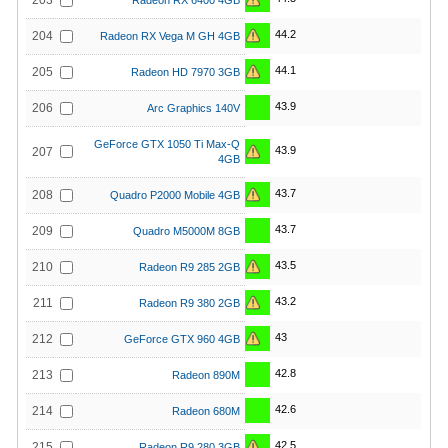
203
Radeon RX 6400 4GB
44.2
204
Radeon RX Vega M GH 4GB
44.1
205
Radeon HD 7970 3GB
43.9
206
Arc Graphics 140V
GeForce GTX 1050 Ti Max-Q
43.9
207
4GB
43.7
208
Quadro P2000 Mobile 4GB
43.7
209
Quadro M5000M 8GB
43.5
210
Radeon R9 285 2GB
43.2
211
Radeon R9 380 2GB
43
212
GeForce GTX 960 4GB
42.8
213
Radeon 890M
42.6
214
Radeon 680M
42.5
215
Radeon R9 280 3GB