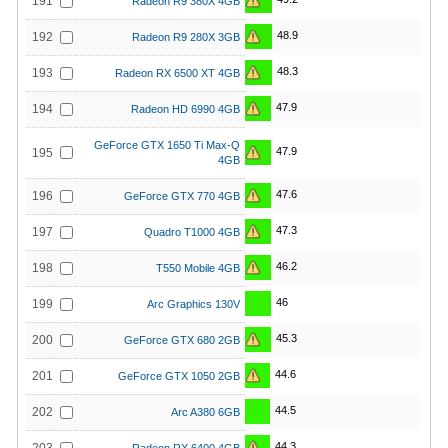
191
Radeon R9 380X 4GB
48.9
192
Radeon R9 280X 3GB
48.3
193
Radeon RX 6500 XT 4GB
47.9
194
Radeon HD 6990 4GB
GeForce GTX 1650 Ti Max-Q
47.9
195
4GB
47.6
196
GeForce GTX 770 4GB
47.3
197
Quadro T1000 4GB
46.2
198
T550 Mobile 4GB
46
199
Arc Graphics 130V
45.3
200
GeForce GTX 680 2GB
44.6
201
GeForce GTX 1050 2GB
44.5
202
Arc A380 6GB
44.3