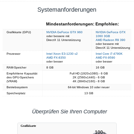
Systemanforderungen
Mindestanforderungen:
Empfohlen:
Grafikkarte (GPU)
NVIDIA GeForce GTX 960
NVIDIA GeForce GTX
oder bessere mit
1060 3GB
DirectX 11 Unterstützung
AMD Radeon R9 390
oder bessere mit
DirectX 11 Unterstützung
Prozessor
Intel Xeon E3-1230 v2
Intel Core i7-4790K
AMD FX-8350
AMD FX-9590
oder besser
oder besser
RAM-Speicher
8 GB
16 GB
Empfohlene Kapazität
Full HD (1920x1080) - 6 GB
des GPU-Speichers
2K (2560x1440) - 6 GB
(VRAM)
4K (3840x2160) - 8 GB
Betriebssystem
64-bit Windows 10 oder neuer
Speicherplatz
13 GB
Überprüfen Sie Ihren Computer
Grafikkarte
100
%