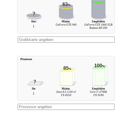
63
%
?
Ihre
Minim.
Empfohlen
↓
GeForce GTX 960
GeForce GTX 1060 3GB
Radeon R9 390
Prozessor
100
%
85
%
?
Ihr
Minim.
Empfohlen
↓
Xeon E3-1230 v2
Core i7-4790K
FX-8350
FX-9590