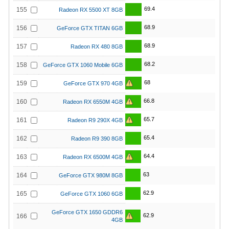
69.4
155
Radeon RX 5500 XT 8GB
68.9
156
GeForce GTX TITAN 6GB
68.9
157
Radeon RX 480 8GB
68.2
158
GeForce GTX 1060 Mobile 6GB
68
159
GeForce GTX 970 4GB
66.8
160
Radeon RX 6550M 4GB
65.7
161
Radeon R9 290X 4GB
65.4
162
Radeon R9 390 8GB
64.4
163
Radeon RX 6500M 4GB
63
164
GeForce GTX 980M 8GB
62.9
165
GeForce GTX 1060 6GB
GeForce GTX 1650 GDDR6
62.9
166
4GB