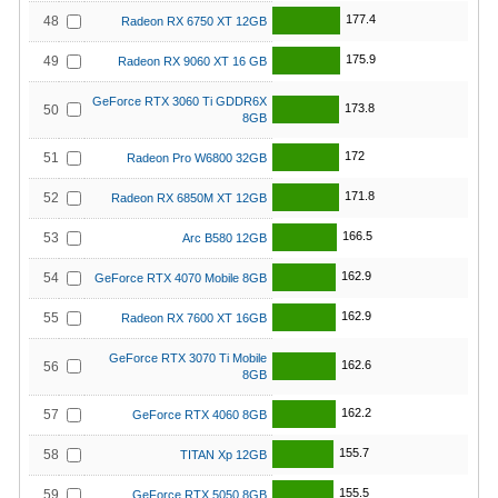
177.4
48
Radeon RX 6750 XT 12GB
175.9
49
Radeon RX 9060 XT 16 GB
GeForce RTX 3060 Ti GDDR6X
173.8
50
8GB
172
51
Radeon Pro W6800 32GB
171.8
52
Radeon RX 6850M XT 12GB
166.5
53
Arc B580 12GB
162.9
54
GeForce RTX 4070 Mobile 8GB
162.9
55
Radeon RX 7600 XT 16GB
GeForce RTX 3070 Ti Mobile
162.6
56
8GB
162.2
57
GeForce RTX 4060 8GB
155.7
58
TITAN Xp 12GB
155.5
59
GeForce RTX 5050 8GB