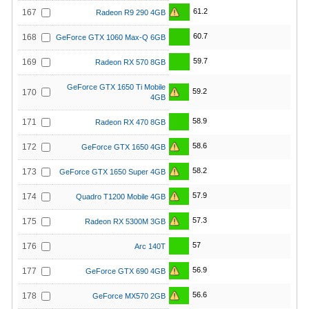
61.2
167
Radeon R9 290 4GB
60.7
168
GeForce GTX 1060 Max-Q 6GB
59.7
169
Radeon RX 570 8GB
GeForce GTX 1650 Ti Mobile
59.2
170
4GB
58.9
171
Radeon RX 470 8GB
58.6
172
GeForce GTX 1650 4GB
58.2
173
GeForce GTX 1650 Super 4GB
57.9
174
Quadro T1200 Mobile 4GB
57.3
175
Radeon RX 5300M 3GB
57
176
Arc 140T
56.9
177
GeForce GTX 690 4GB
56.6
178
GeForce MX570 2GB