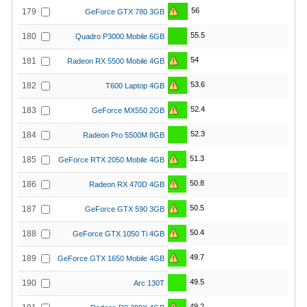
56
179
GeForce GTX 780 3GB
55.5
180
Quadro P3000 Mobile 6GB
54
181
Radeon RX 5500 Mobile 4GB
53.6
182
T600 Laptop 4GB
52.4
183
GeForce MX550 2GB
52.3
184
Radeon Pro 5500M 8GB
51.3
185
GeForce RTX 2050 Mobile 4GB
50.8
186
Radeon RX 470D 4GB
50.5
187
GeForce GTX 590 3GB
50.4
188
GeForce GTX 1050 Ti 4GB
49.7
189
GeForce GTX 1650 Mobile 4GB
49.5
190
Arc 130T
49.2