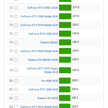
137.9
72
GeForce RTX 3060 12GB
137.6
73
GeForce RTX 2080 Mobile 8GB
136.2
74
GeForce RTX 5070 Mobile 8GB
135.9
75
GeForce RTX 2080 8GB
135.3
76
Radeon 8050S
134.5
77
GeForce RTX 3080 Mobile 8GB
133.3
78
Radeon RX 6800M 12GB
GeForce RTX 2070 Super
132.9
79
Mobile 8GB
128.3
80
Arc A580 8GB
125.6
81
GeForce RTX 3060 8GB
125.1
82
Radeon VII 16GB
124.5
83
GeForce RTX 3070 Mobile 8GB