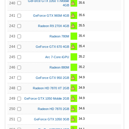
GeForce GTX 1050 Ti Mobile
35.6
240
4GB
35.6
241
GeForce GTX 965M 4GB
35.5
242
Radeon R9 270X 4GB
35.4
243
Radeon 780M
35.4
244
GeForce GTX 670 4GB
35.2
245
Arc 7-Core iGPU
35.2
246
Radeon 880M
34.9
247
GeForce GTX 950 2GB
34.9
248
Radeon HD 7870 XT 2GB
34.9
249
GeForce GTX 1050 Mobile 2GB
34.6
250
Radeon HD 7870 2GB
34.3
251
GeForce GTX 1050 3GB