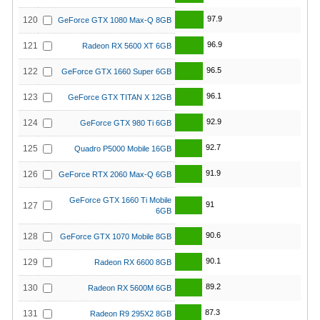
97.9
120
GeForce GTX 1080 Max-Q 8GB
96.9
121
Radeon RX 5600 XT 6GB
96.5
122
GeForce GTX 1660 Super 6GB
96.1
123
GeForce GTX TITAN X 12GB
92.9
124
GeForce GTX 980 Ti 6GB
92.7
125
Quadro P5000 Mobile 16GB
91.9
126
GeForce RTX 2060 Max-Q 6GB
GeForce GTX 1660 Ti Mobile
91
127
6GB
90.6
128
GeForce GTX 1070 Mobile 8GB
90.1
129
Radeon RX 6600 8GB
89.2
130
Radeon RX 5600M 6GB
87.3
131
Radeon R9 295X2 8GB