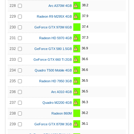
38.2
228
Arc A370M 4GB
37.9
229
Radeon R9 M295X 4GB
37.4
230
GeForce GTX 970M 6GB
37.3
231
Radeon HD 5970 4GB
36.9
232
GeForce GTX 580 1.5GB
36.6
233
GeForce GTX 660 Ti 2GB
36.6
234
Quadro T500 Mobile 4GB
36.5
235
Radeon HD 7950 3GB
36.5
236
Arc A310 4GB
36.3
237
Quadro M2200 4GB
36.2
238
Radeon 860M
36.1
239
GeForce GTX 870M 3GB