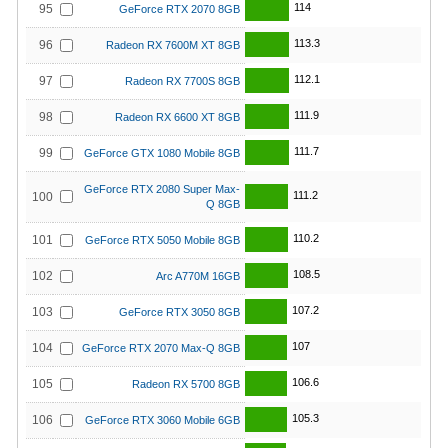
114
95
GeForce RTX 2070 8GB
113.3
96
Radeon RX 7600M XT 8GB
112.1
97
Radeon RX 7700S 8GB
111.9
98
Radeon RX 6600 XT 8GB
111.7
99
GeForce GTX 1080 Mobile 8GB
GeForce RTX 2080 Super Max-
111.2
100
Q 8GB
110.2
101
GeForce RTX 5050 Mobile 8GB
108.5
102
Arc A770M 16GB
107.2
103
GeForce RTX 3050 8GB
107
104
GeForce RTX 2070 Max-Q 8GB
106.6
105
Radeon RX 5700 8GB
105.3
106
GeForce RTX 3060 Mobile 6GB