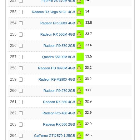
34.1
252
FirePro W7170M 4GB
34
253
Radeon RX Vega M GL 4GB
33.8
254
Radeon Pro 560X 4GB
33.7
255
Radeon RX 560M 4GB
33.6
256
Radeon R9 370 2GB
33.5
257
Quadro K5100M 8GB
33.2
258
Radeon HD 8970M 4GB
33.2
259
Radeon R9 M290X 4GB
33.1
260
Radeon R9 270 2GB
32.9
261
Radeon RX 560 4GB
32.9
262
Radeon Pro 460 4GB
32.9
263
Radeon RX 560 2GB
32.5
264
GeForce GTX 570 1.25GB