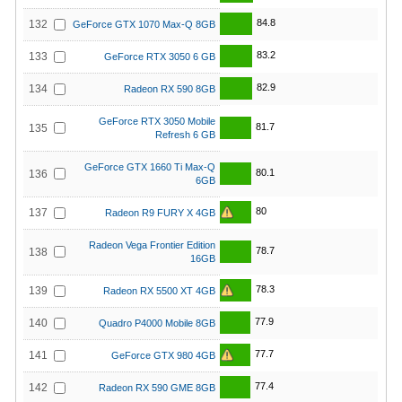
84.8
132
GeForce GTX 1070 Max-Q 8GB
83.2
133
GeForce RTX 3050 6 GB
82.9
134
Radeon RX 590 8GB
GeForce RTX 3050 Mobile
81.7
135
Refresh 6 GB
GeForce GTX 1660 Ti Max-Q
80.1
136
6GB
80
137
Radeon R9 FURY X 4GB
Radeon Vega Frontier Edition
78.7
138
16GB
78.3
139
Radeon RX 5500 XT 4GB
77.9
140
Quadro P4000 Mobile 8GB
77.7
141
GeForce GTX 980 4GB
77.4
142
Radeon RX 590 GME 8GB