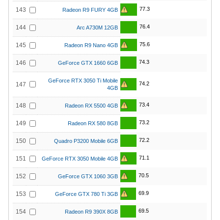
77.3
143
Radeon R9 FURY 4GB
76.4
144
Arc A730M 12GB
75.6
145
Radeon R9 Nano 4GB
74.3
146
GeForce GTX 1660 6GB
GeForce RTX 3050 Ti Mobile
74.2
147
4GB
73.4
148
Radeon RX 5500 4GB
73.2
149
Radeon RX 580 8GB
72.2
150
Quadro P3200 Mobile 6GB
71.1
151
GeForce RTX 3050 Mobile 4GB
70.5
152
GeForce GTX 1060 3GB
69.9
153
GeForce GTX 780 Ti 3GB
69.5
154
Radeon R9 390X 8GB