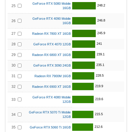
GeForce RTX 5080 Mobile
248.2
25
16GB
GeForce RTX 4090 Mobile
246.8
26
16GB
245.9
27
Radeon RX 7800 XT 16GB
241
28
GeForce RTX 4070 12GB
239.1
29
Radeon RX 6800 XT 16GB
235.1
30
GeForce RTX 3090 24GB
228.5
31
Radeon RX 7900M 16GB
219.9
32
Radeon RX 6900 XT 16GB
GeForce RTX 4080 Mobile
219.6
33
12GB
GeForce RTX 5070 Ti Mobile
215.5
34
12GB
212.6
35
GeForce RTX 5060 Ti 16GB