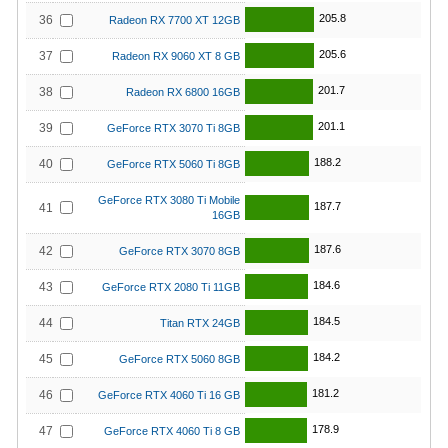
205.8
36
Radeon RX 7700 XT 12GB
205.6
37
Radeon RX 9060 XT 8 GB
201.7
38
Radeon RX 6800 16GB
201.1
39
GeForce RTX 3070 Ti 8GB
188.2
40
GeForce RTX 5060 Ti 8GB
GeForce RTX 3080 Ti Mobile
187.7
41
16GB
187.6
42
GeForce RTX 3070 8GB
184.6
43
GeForce RTX 2080 Ti 11GB
184.5
44
Titan RTX 24GB
184.2
45
GeForce RTX 5060 8GB
181.2
46
GeForce RTX 4060 Ti 16 GB
178.9
47
GeForce RTX 4060 Ti 8 GB