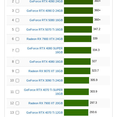
360+
2
GeForce RTX 4090 24GB
360+
3
GeForce RTX 4090 D 24GB
360+
4
GeForce RTX 5080 16GB
347.2
5
GeForce RTX 5070 Ti 16GB
339
6
Radeon RX 7900 XTX 24GB
GeForce RTX 4080 SUPER
334.3
7
16GB
327
8
GeForce RTX 4080 16GB
323.7
9
Radeon RX 9070 XT 16GB
305.9
10
GeForce RTX 3090 Ti 24GB
GeForce RTX 4070 Ti SUPER
303.9
11
16GB
297.3
12
Radeon RX 7900 XT 20GB
293.6
13
GeForce RTX 4070 Ti 12GB