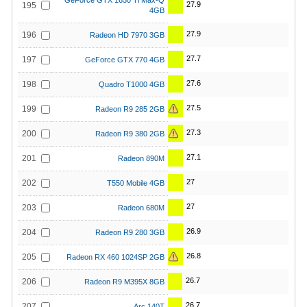
GeForce GTX 1650 Ti Max-Q
27.9
195
4GB
27.9
196
Radeon HD 7970 3GB
27.7
197
GeForce GTX 770 4GB
27.6
198
Quadro T1000 4GB
27.5
199
Radeon R9 285 2GB
27.3
200
Radeon R9 380 2GB
27.1
201
Radeon 890M
27
202
T550 Mobile 4GB
27
203
Radeon 680M
26.9
204
Radeon R9 280 3GB
26.8
205
Radeon RX 460 1024SP 2GB
26.7
206
Radeon R9 M395X 8GB
26.7
207
Arc 140T