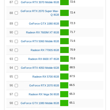
72.6
87
GeForce RTX 3070 Mobile 8GB
GeForce RTX 2070 Super Max-
72.4
88
Q 8GB
72.3
89
GeForce GTX 1080 8GB
71.7
90
Radeon RX 7600M XT 8GB
71.6
91
GeForce RTX 5060 Mobile 8GB
70.9
92
Radeon RX 7700S 8GB
70.8
93
Radeon RX 6600 XT 8GB
68.5
94
GeForce RTX 4050 Mobile 6GB
67.5
95
Radeon RX 5700 8GB
66.5
96
GeForce RTX 2070 8GB
65.3
97
Radeon RX Vega 56 8GB
65.1
98
GeForce GTX 1080 Mobile 8GB