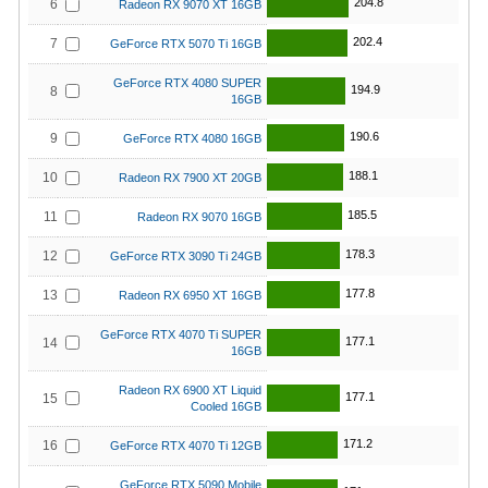
204.8
6
Radeon RX 9070 XT 16GB
202.4
7
GeForce RTX 5070 Ti 16GB
GeForce RTX 4080 SUPER
194.9
8
16GB
190.6
9
GeForce RTX 4080 16GB
188.1
10
Radeon RX 7900 XT 20GB
185.5
11
Radeon RX 9070 16GB
178.3
12
GeForce RTX 3090 Ti 24GB
177.8
13
Radeon RX 6950 XT 16GB
GeForce RTX 4070 Ti SUPER
177.1
14
16GB
Radeon RX 6900 XT Liquid
177.1
15
Cooled 16GB
171.2
16
GeForce RTX 4070 Ti 12GB
GeForce RTX 5090 Mobile