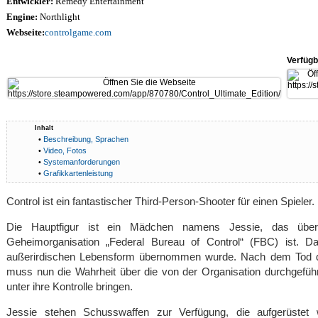
Entwickler:
Remedy Entertainment
Engine:
Northlight
Webseite:
controlgame.com
Verfügb
Inhalt
•
Beschreibung, Sprachen
•
Video, Fotos
•
Systemanforderungen
•
Grafikkartenleistung
Control ist ein fantastischer Third-Person-Shooter für einen Spieler.
Die Hauptfigur ist ein Mädchen namens Jessie, das über ü
Geheimorganisation „Federal Bureau of Control“ (FBC) ist. Da
außerirdischen Lebensform übernommen wurde. Nach dem Tod des
muss nun die Wahrheit über die von der Organisation durchgeführt
unter ihre Kontrolle bringen.
Jessie stehen Schusswaffen zur Verfügung, die aufgerüstet w