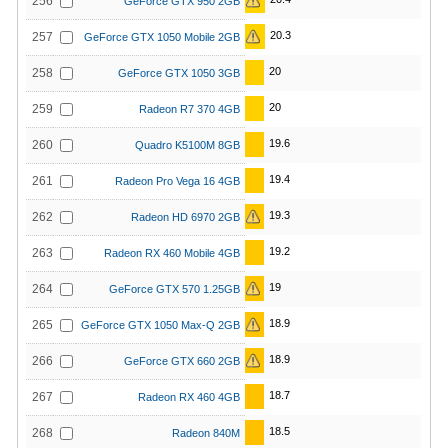
256
GeForce GTX 950 2GB
20.3
257
GeForce GTX 1050 Mobile 2GB
20
258
GeForce GTX 1050 3GB
20
259
Radeon R7 370 4GB
19.6
260
Quadro K5100M 8GB
19.4
261
Radeon Pro Vega 16 4GB
19.3
262
Radeon HD 6970 2GB
19.2
263
Radeon RX 460 Mobile 4GB
19
264
GeForce GTX 570 1.25GB
18.9
265
GeForce GTX 1050 Max-Q 2GB
18.9
266
GeForce GTX 660 2GB
18.7
267
Radeon RX 460 4GB
18.5
268
Radeon 840M