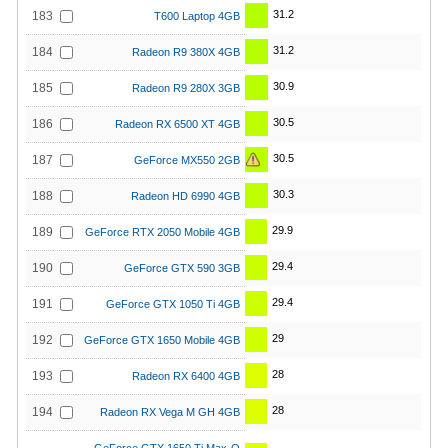
31.2
183
T600 Laptop 4GB
31.2
184
Radeon R9 380X 4GB
30.9
185
Radeon R9 280X 3GB
30.5
186
Radeon RX 6500 XT 4GB
30.5
187
GeForce MX550 2GB
30.3
188
Radeon HD 6990 4GB
29.9
189
GeForce RTX 2050 Mobile 4GB
29.4
190
GeForce GTX 590 3GB
29.4
191
GeForce GTX 1050 Ti 4GB
29
192
GeForce GTX 1650 Mobile 4GB
28
193
Radeon RX 6400 4GB
28
194
Radeon RX Vega M GH 4GB