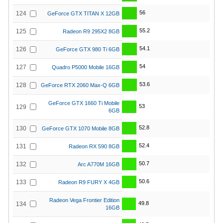
56
124
GeForce GTX TITAN X 12GB
55.2
125
Radeon R9 295X2 8GB
54.1
126
GeForce GTX 980 Ti 6GB
54
127
Quadro P5000 Mobile 16GB
53.6
128
GeForce RTX 2060 Max-Q 6GB
GeForce GTX 1660 Ti Mobile
53
129
6GB
52.8
130
GeForce GTX 1070 Mobile 8GB
52.4
131
Radeon RX 590 8GB
50.7
132
Arc A770M 16GB
50.6
133
Radeon R9 FURY X 4GB
Radeon Vega Frontier Edition
49.8
134
16GB