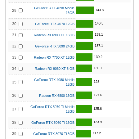
GeForce RTX 4090 Mobile
143.8
29
16GB
140.5
30
GeForce RTX 4070 12GB
139.1
31
Radeon RX 6900 XT 16GB
137.1
32
GeForce RTX 3090 24GB
130.2
33
Radeon RX 7700 XT 12GB
130.1
34
Radeon RX 9060 XT 8 GB
GeForce RTX 4080 Mobile
128
35
12GB
127.6
36
Radeon RX 6800 16GB
GeForce RTX 5070 Ti Mobile
125.6
37
12GB
123.9
38
GeForce RTX 5060 Ti 16GB
117.2
39
GeForce RTX 3070 Ti 8GB