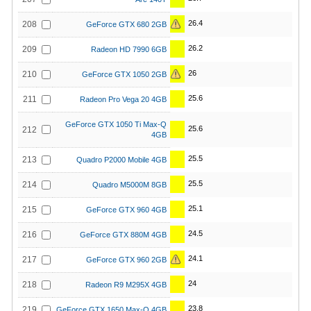
26.4
208
GeForce GTX 680 2GB
26.2
209
Radeon HD 7990 6GB
26
210
GeForce GTX 1050 2GB
25.6
211
Radeon Pro Vega 20 4GB
GeForce GTX 1050 Ti Max-Q
25.6
212
4GB
25.5
213
Quadro P2000 Mobile 4GB
25.5
214
Quadro M5000M 8GB
25.1
215
GeForce GTX 960 4GB
24.5
216
GeForce GTX 880M 4GB
24.1
217
GeForce GTX 960 2GB
24
218
Radeon R9 M295X 4GB
23.8
219
GeForce GTX 1650 Max-Q 4GB