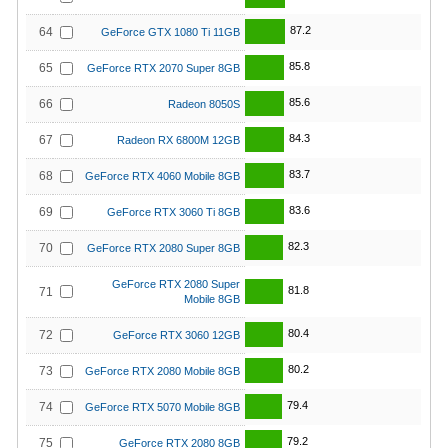
87.2
64
GeForce GTX 1080 Ti 11GB
85.8
65
GeForce RTX 2070 Super 8GB
85.6
66
Radeon 8050S
84.3
67
Radeon RX 6800M 12GB
83.7
68
GeForce RTX 4060 Mobile 8GB
83.6
69
GeForce RTX 3060 Ti 8GB
82.3
70
GeForce RTX 2080 Super 8GB
GeForce RTX 2080 Super
81.8
71
Mobile 8GB
80.4
72
GeForce RTX 3060 12GB
80.2
73
GeForce RTX 2080 Mobile 8GB
79.4
74
GeForce RTX 5070 Mobile 8GB
79.2
75
GeForce RTX 2080 8GB