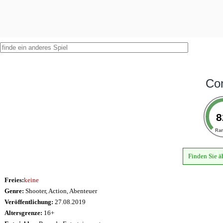
Con
8
Ra
Finden Sie ä
Freies:
keine
Genre:
Shooter, Action, Abenteuer
Veröffentlichung:
27.08.2019
Altersgrenze:
16+