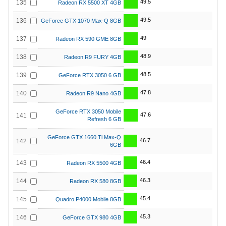
49.5
135
Radeon RX 5500 XT 4GB
49.5
136
GeForce GTX 1070 Max-Q 8GB
49
137
Radeon RX 590 GME 8GB
48.9
138
Radeon R9 FURY 4GB
48.5
139
GeForce RTX 3050 6 GB
47.8
140
Radeon R9 Nano 4GB
GeForce RTX 3050 Mobile
47.6
141
Refresh 6 GB
GeForce GTX 1660 Ti Max-Q
46.7
142
6GB
46.4
143
Radeon RX 5500 4GB
46.3
144
Radeon RX 580 8GB
45.4
145
Quadro P4000 Mobile 8GB
45.3
146
GeForce GTX 980 4GB