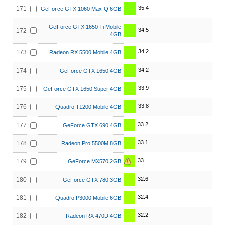
35.4
171
GeForce GTX 1060 Max-Q 6GB
GeForce GTX 1650 Ti Mobile
34.5
172
4GB
34.2
173
Radeon RX 5500 Mobile 4GB
34.2
174
GeForce GTX 1650 4GB
33.9
175
GeForce GTX 1650 Super 4GB
33.8
176
Quadro T1200 Mobile 4GB
33.2
177
GeForce GTX 690 4GB
33.1
178
Radeon Pro 5500M 8GB
33
179
GeForce MX570 2GB
32.6
180
GeForce GTX 780 3GB
32.4
181
Quadro P3000 Mobile 6GB
32.2
182
Radeon RX 470D 4GB