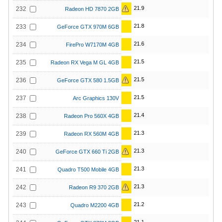
21.9
232
Radeon HD 7870 2GB
21.8
233
GeForce GTX 970M 6GB
21.6
234
FirePro W7170M 4GB
21.5
235
Radeon RX Vega M GL 4GB
21.5
236
GeForce GTX 580 1.5GB
21.5
237
Arc Graphics 130V
21.4
238
Radeon Pro 560X 4GB
21.3
239
Radeon RX 560M 4GB
21.3
240
GeForce GTX 660 Ti 2GB
21.3
241
Quadro T500 Mobile 4GB
21.3
242
Radeon R9 370 2GB
21.2
243
Quadro M2200 4GB