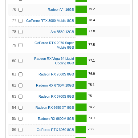
79.2
76
Radeon VII 16GB
78.4
77
GeForce RTX 3080 Mobile 8GB
77.8
78
Arc B580 12GB
GeForce RTX 2070 Super
77.5
79
Mobile 8GB
Radeon RX Vega 64 Liquid
77.1
80
Cooling 8GB
76.9
81
Radeon RX 7600S 8GB
75.1
82
Radeon RX 6700M 10GB
75
83
Radeon RX 6700S 8GB
74.2
84
Radeon RX 6650 XT 8GB
73.9
85
Radeon RX 6600M 8GB
73.2
86
GeForce RTX 3060 8GB