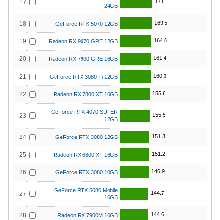
171
17
24GB
169.5
18
GeForce RTX 5070 12GB
164.8
19
Radeon RX 9070 GRE 12GB
161.4
20
Radeon RX 7900 GRE 16GB
160.3
21
GeForce RTX 3080 Ti 12GB
155.6
22
Radeon RX 7800 XT 16GB
GeForce RTX 4070 SUPER
155.5
23
12GB
151.3
24
GeForce RTX 3080 12GB
151.2
25
Radeon RX 6800 XT 16GB
146.9
26
GeForce RTX 3080 10GB
GeForce RTX 5080 Mobile
144.7
27
16GB
144.6
28
Radeon RX 7900M 16GB