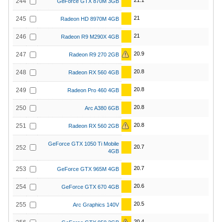
21.1
244
GeForce GTX 870M 3GB
21
245
Radeon HD 8970M 4GB
21
246
Radeon R9 M290X 4GB
20.9
247
Radeon R9 270 2GB
20.8
248
Radeon RX 560 4GB
20.8
249
Radeon Pro 460 4GB
20.8
250
Arc A380 6GB
20.8
251
Radeon RX 560 2GB
GeForce GTX 1050 Ti Mobile
20.7
252
4GB
20.7
253
GeForce GTX 965M 4GB
20.6
254
GeForce GTX 670 4GB
20.5
255
Arc Graphics 140V
20.4