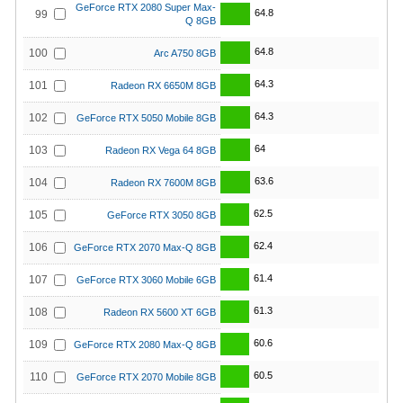
GeForce RTX 2080 Super Max-
64.8
99
Q 8GB
64.8
100
Arc A750 8GB
64.3
101
Radeon RX 6650M 8GB
64.3
102
GeForce RTX 5050 Mobile 8GB
64
103
Radeon RX Vega 64 8GB
63.6
104
Radeon RX 7600M 8GB
62.5
105
GeForce RTX 3050 8GB
62.4
106
GeForce RTX 2070 Max-Q 8GB
61.4
107
GeForce RTX 3060 Mobile 6GB
61.3
108
Radeon RX 5600 XT 6GB
60.6
109
GeForce RTX 2080 Max-Q 8GB
60.5
110
GeForce RTX 2070 Mobile 8GB