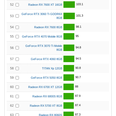
103.1
52
Radeon RX 7600 XT 16GB
GeForce RTX 3060 Ti GDDR6X
101.3
53
8GB
98.1
54
Radeon RX 7600 8GB
95
55
GeForce RTX 4070 Mobile 8GB
GeForce RTX 3070 Ti Mobile
94.8
56
8GB
94.5
57
GeForce RTX 4060 8GB
90.8
58
TITAN Xp 12GB
90.7
59
GeForce RTX 5050 8GB
88
60
Radeon RX 6700 XT 12GB
87.9
61
Radeon RX 6800S 8GB
87.4
62
Radeon RX 5700 XT 8GB
87.3
63
Radeon RX 8060S