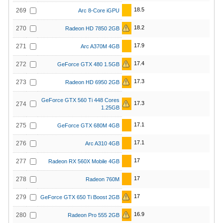
18.5
269
Arc 8-Core iGPU
18.2
270
Radeon HD 7850 2GB
17.9
271
Arc A370M 4GB
17.4
272
GeForce GTX 480 1.5GB
17.3
273
Radeon HD 6950 2GB
GeForce GTX 560 Ti 448 Cores
17.3
274
1.25GB
17.1
275
GeForce GTX 680M 4GB
17.1
276
Arc A310 4GB
17
277
Radeon RX 560X Mobile 4GB
17
278
Radeon 760M
17
279
GeForce GTX 650 Ti Boost 2GB
16.9
280
Radeon Pro 555 2GB