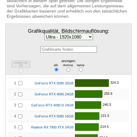
tatsächlich in diesem Spiel getestet. Die übrigen Ergebnisse
sind Vorhersagen, die auf dem allgemeinen Leistungsniveau
der Grafikkarten basieren und erheblich von den tatsächlichen
Ergebnissen abweichen können.
Grafikqualität, Bildschirmauflösung:
anzeigen:
vergleichen
alle
desktop
laptop
(
0
)
324.3
1
GeForce RTX 5090 32GB
255.9
2
GeForce RTX 4090 24GB
240.3
3
GeForce RTX 4090 D 24GB
221.5
4
GeForce RTX 5080 16GB
214.5
5
Radeon RX 7900 XTX 24GB