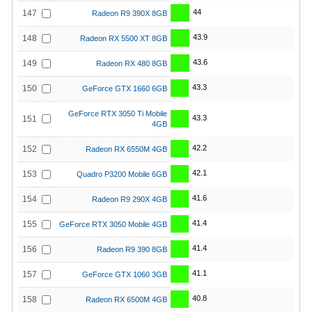
44
147
Radeon R9 390X 8GB
43.9
148
Radeon RX 5500 XT 8GB
43.6
149
Radeon RX 480 8GB
43.3
150
GeForce GTX 1660 6GB
GeForce RTX 3050 Ti Mobile
43.3
151
4GB
42.2
152
Radeon RX 6550M 4GB
42.1
153
Quadro P3200 Mobile 6GB
41.6
154
Radeon R9 290X 4GB
41.4
155
GeForce RTX 3050 Mobile 4GB
41.4
156
Radeon R9 390 8GB
41.1
157
GeForce GTX 1060 3GB
40.8
158
Radeon RX 6500M 4GB