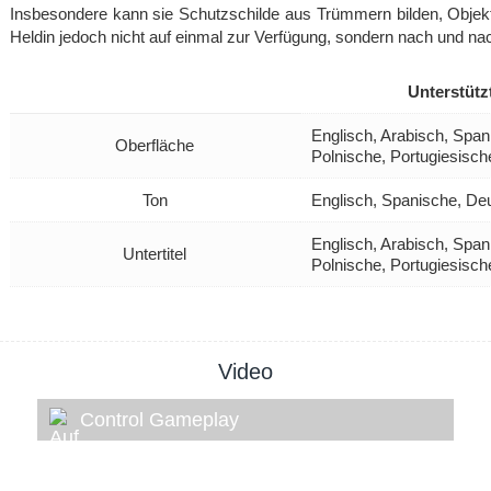
Insbesondere kann sie Schutzschilde aus Trümmern bilden, Objekte
Heldin jedoch nicht auf einmal zur Verfügung, sondern nach und na
Unterstütz
Englisch, Arabisch, Span
Oberfläche
Polnische, Portugiesisc
Ton
Englisch, Spanische, De
Englisch, Arabisch, Span
Untertitel
Polnische, Portugiesisc
Video
Control Gameplay