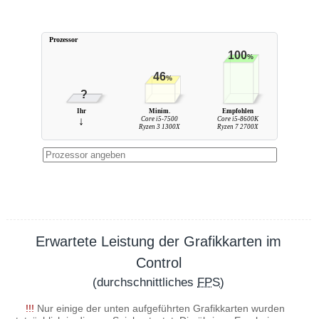
Prozessor
100
%
46
%
?
Ihr
Minim.
Empfohlen
↓
Core i5-7500
Core i5-8600K
Ryzen 3 1300X
Ryzen 7 2700X
Erwartete Leistung der Grafikkarten im
Control
(durchschnittliches
FPS
)
!!!
Nur einige der unten aufgeführten Grafikkarten wurden