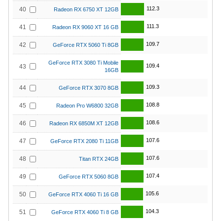
112.3
40
Radeon RX 6750 XT 12GB
111.3
41
Radeon RX 9060 XT 16 GB
109.7
42
GeForce RTX 5060 Ti 8GB
GeForce RTX 3080 Ti Mobile
109.4
43
16GB
109.3
44
GeForce RTX 3070 8GB
108.8
45
Radeon Pro W6800 32GB
108.6
46
Radeon RX 6850M XT 12GB
107.6
47
GeForce RTX 2080 Ti 11GB
107.6
48
Titan RTX 24GB
107.4
49
GeForce RTX 5060 8GB
105.6
50
GeForce RTX 4060 Ti 16 GB
104.3
51
GeForce RTX 4060 Ti 8 GB