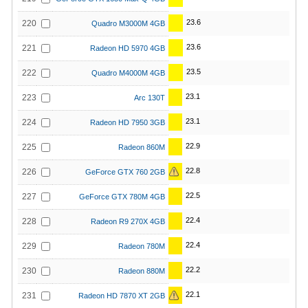
23.6
220
Quadro M3000M 4GB
23.6
221
Radeon HD 5970 4GB
23.5
222
Quadro M4000M 4GB
23.1
223
Arc 130T
23.1
224
Radeon HD 7950 3GB
22.9
225
Radeon 860M
22.8
226
GeForce GTX 760 2GB
22.5
227
GeForce GTX 780M 4GB
22.4
228
Radeon R9 270X 4GB
22.4
229
Radeon 780M
22.2
230
Radeon 880M
22.1
231
Radeon HD 7870 XT 2GB