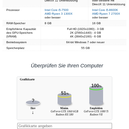
DirectX 11 Unterstützung
oder bessere mit
DirectX 11 Unterstützung
Prozessor
Intel Core i5-7500
Intel Core i5-8600K
AMD Ryzen 3 1300X
AMD Ryzen 7 2700X
oder besser
oder besser
RAM-Speicher
8 GB
16 GB
Empfohlene Kapazität
Full HD (1920x1080) - 3 GB
des GPU-Speichers
2K (2560x1440) - 4 GB
(VRAM)
4K (3840x2160) - 6 GB
Betriebssystem
64-bit Windows 7 oder neuer
Speicherplatz
55 GB
Überprüfen Sie Ihren Computer
Grafikkarte
100
%
51
%
?
Ihre
Minim.
Empfohlen
↓
GeForce GTX 1060 6GB
GeForce GTX 1080 Ti
Radeon RX 580
Radeon VII