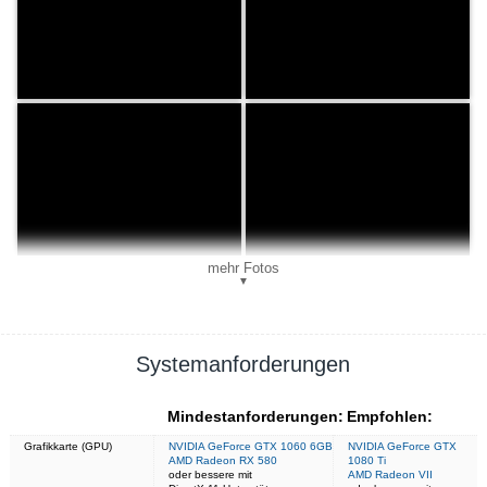
mehr Fotos
▼
Systemanforderungen
Mindestanforderungen:
Empfohlen:
Grafikkarte (GPU)
NVIDIA GeForce GTX 1060 6GB
NVIDIA GeForce GTX
AMD Radeon RX 580
1080 Ti
oder bessere mit
AMD Radeon VII