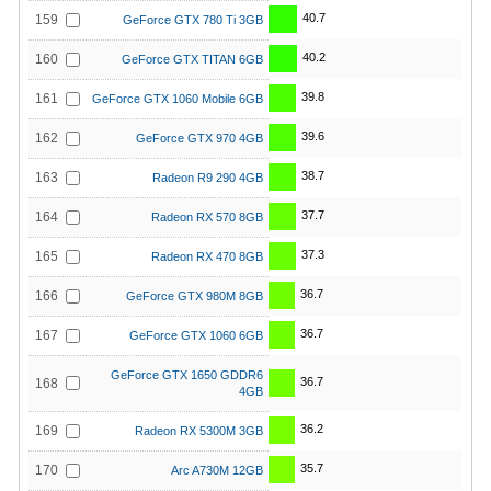
40.7
159
GeForce GTX 780 Ti 3GB
40.2
160
GeForce GTX TITAN 6GB
39.8
161
GeForce GTX 1060 Mobile 6GB
39.6
162
GeForce GTX 970 4GB
38.7
163
Radeon R9 290 4GB
37.7
164
Radeon RX 570 8GB
37.3
165
Radeon RX 470 8GB
36.7
166
GeForce GTX 980M 8GB
36.7
167
GeForce GTX 1060 6GB
GeForce GTX 1650 GDDR6
36.7
168
4GB
36.2
169
Radeon RX 5300M 3GB
35.7
170
Arc A730M 12GB