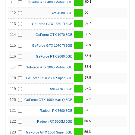
60.1
111
Quadro RTX 4000 Mobile 8GB
60
112
Arc A580 8GB
59.7
113
GeForce GTX 1660 Ti 6GB
59.5
114
GeForce GTX 1070 8GB
58.9
115
GeForce GTX 1070 Ti 8GB
58.4
116
GeForce RTX 2060 6GB
58.4
117
GeForce RTX 2060 Mobile 6GB
57.9
118
GeForce RTX 2060 Super 8GB
57.1
119
Arc A770 16GB
57.1
120
GeForce GTX 1080 Max-Q 8GB
57
121
Radeon RX 6600 8GB
56.5
122
Radeon RX 5600M 6GB
56.3
123
GeForce GTX 1660 Super 6GB