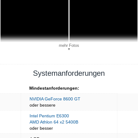
mehr Fotos
▼
Systemanforderungen
Mindestanforderungen:
NVIDIA GeForce 8600 GT
oder bessere
Intel Pentium E6300
AMD Athlon 64 x2 5400B
oder besser