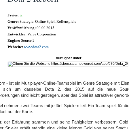
Freies:
ja
Genre:
Strategie, Online Spiel, Rollenspiele
Veröffentlichung:
09.09.2015
Entwickler:
Valve Corporation
Engine:
Source 2
Webseite:
www.dota2.com
Verfügbar unter:
rn - ist ein Multiplayer-Online-Teamspiel im Genre Strategie mit Ele
s sich um dasselbe Dota 2, das 2015 auf die neue Source
derungen sind leicht gestiegen, aber das Spiel ist attraktiver geword
 nehmen zwei Teams mit je fünf Spielern teil. Ein Team spielt für die
adt auf der Karte.
ter, der Erfahrung sammeln und seine Fähigkeiten verbessern, Gol
 Spieler erhält ständig eine kleine Menge Gold von seiner Stadt 