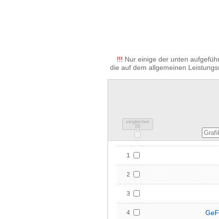
!!!
Nur einige der unten aufgeführ
die auf dem allgemeinen Leistungs
vergleichen
(
0
)
1
2
3
GeF
4