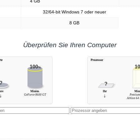
4 GB
32/64-bit Windows 7 oder neuer
8 GB
Überprüfen Sie Ihren Computer
te
Prozessor
100
1
%
?
?
hre
Minim.
Ihr
Min
↓
GeForce 8600 GT
↓
Pentium
Athlon 64