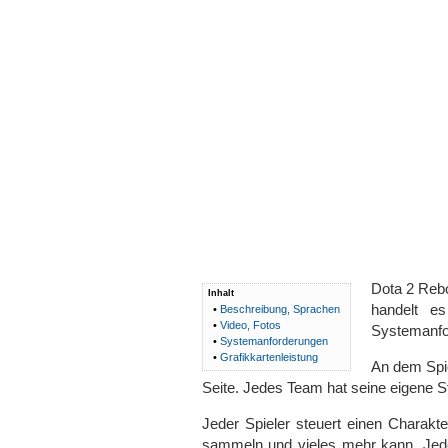
Dota 2 Rebo
Inhalt
handelt e
•
Beschreibung, Sprachen
•
Video, Fotos
Systemanfor
•
Systemanforderungen
•
Grafikkartenleistung
An dem Spiel
Seite. Jedes Team hat seine eigene St
Jeder Spieler steuert einen Charak
sammeln und vieles mehr kann. Jeder