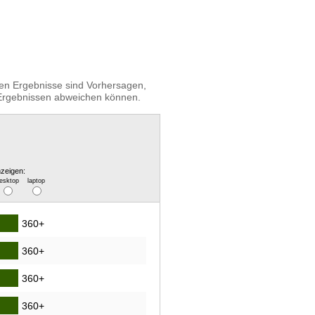
igen Ergebnisse sind Vorhersagen,
n Ergebnissen abweichen können.
zeigen:
esktop
laptop
360+
360+
360+
360+