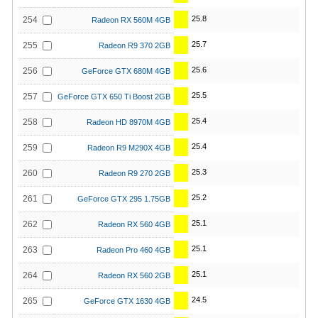
25.8
254
Radeon RX 560M 4GB
25.7
255
Radeon R9 370 2GB
25.6
256
GeForce GTX 680M 4GB
25.5
257
GeForce GTX 650 Ti Boost 2GB
25.4
258
Radeon HD 8970M 4GB
25.4
259
Radeon R9 M290X 4GB
25.3
260
Radeon R9 270 2GB
25.2
261
GeForce GTX 295 1.75GB
25.1
262
Radeon RX 560 4GB
25.1
263
Radeon Pro 460 4GB
25.1
264
Radeon RX 560 2GB
24.5
265
GeForce GTX 1630 4GB