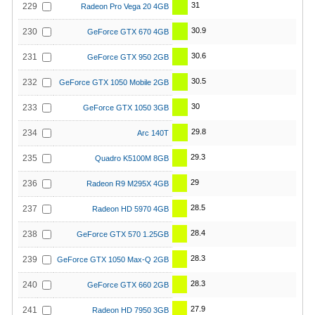
31
229
Radeon Pro Vega 20 4GB
30.9
230
GeForce GTX 670 4GB
30.6
231
GeForce GTX 950 2GB
30.5
232
GeForce GTX 1050 Mobile 2GB
30
233
GeForce GTX 1050 3GB
29.8
234
Arc 140T
29.3
235
Quadro K5100M 8GB
29
236
Radeon R9 M295X 4GB
28.5
237
Radeon HD 5970 4GB
28.4
238
GeForce GTX 570 1.25GB
28.3
239
GeForce GTX 1050 Max-Q 2GB
28.3
240
GeForce GTX 660 2GB
27.9
241
Radeon HD 7950 3GB