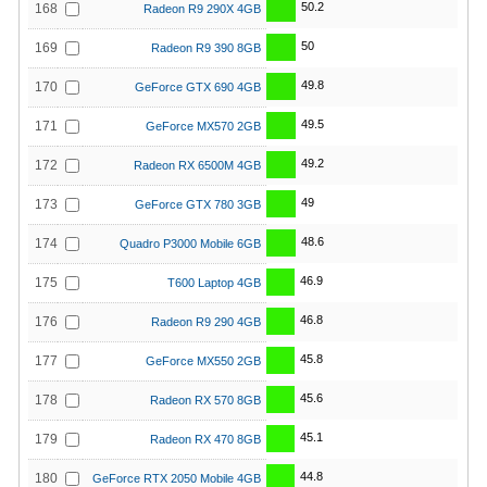
50.2
168
Radeon R9 290X 4GB
50
169
Radeon R9 390 8GB
49.8
170
GeForce GTX 690 4GB
49.5
171
GeForce MX570 2GB
49.2
172
Radeon RX 6500M 4GB
49
173
GeForce GTX 780 3GB
48.6
174
Quadro P3000 Mobile 6GB
46.9
175
T600 Laptop 4GB
46.8
176
Radeon R9 290 4GB
45.8
177
GeForce MX550 2GB
45.6
178
Radeon RX 570 8GB
45.1
179
Radeon RX 470 8GB
44.8
180
GeForce RTX 2050 Mobile 4GB