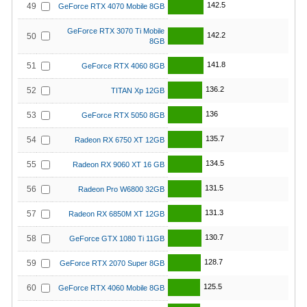
142.5
49
GeForce RTX 4070 Mobile 8GB
GeForce RTX 3070 Ti Mobile
142.2
50
8GB
141.8
51
GeForce RTX 4060 8GB
136.2
52
TITAN Xp 12GB
136
53
GeForce RTX 5050 8GB
135.7
54
Radeon RX 6750 XT 12GB
134.5
55
Radeon RX 9060 XT 16 GB
131.5
56
Radeon Pro W6800 32GB
131.3
57
Radeon RX 6850M XT 12GB
130.7
58
GeForce GTX 1080 Ti 11GB
128.7
59
GeForce RTX 2070 Super 8GB
125.5
60
GeForce RTX 4060 Mobile 8GB