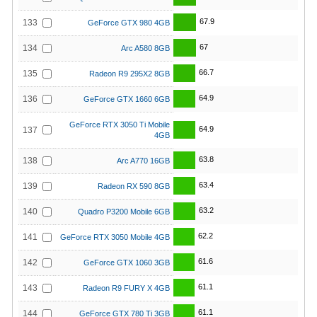
67.9
133
GeForce GTX 980 4GB
67
134
Arc A580 8GB
66.7
135
Radeon R9 295X2 8GB
64.9
136
GeForce GTX 1660 6GB
GeForce RTX 3050 Ti Mobile
64.9
137
4GB
63.8
138
Arc A770 16GB
63.4
139
Radeon RX 590 8GB
63.2
140
Quadro P3200 Mobile 6GB
62.2
141
GeForce RTX 3050 Mobile 4GB
61.6
142
GeForce GTX 1060 3GB
61.1
143
Radeon R9 FURY X 4GB
61.1
144
GeForce GTX 780 Ti 3GB