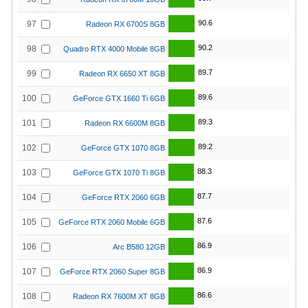
90.6
97
Radeon RX 6700S 8GB
90.2
98
Quadro RTX 4000 Mobile 8GB
89.7
99
Radeon RX 6650 XT 8GB
89.6
100
GeForce GTX 1660 Ti 6GB
89.3
101
Radeon RX 6600M 8GB
89.2
102
GeForce GTX 1070 8GB
88.3
103
GeForce GTX 1070 Ti 8GB
87.7
104
GeForce RTX 2060 6GB
87.6
105
GeForce RTX 2060 Mobile 6GB
86.9
106
Arc B580 12GB
86.9
107
GeForce RTX 2060 Super 8GB
86.6
108
Radeon RX 7600M XT 8GB