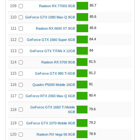
85.7
109
Radeon RX 7700S 8GB
85.6
110
GeForce GTX 1080 Max-Q 8GB
85.6
111
Radeon RX 6600 XT 8GB
84.4
112
GeForce GTX 1660 Super 6GB
84
113
GeForce GTX TITAN X 12GB
81.5
114
Radeon RX 5700 8GB
81.2
115
GeForce GTX 980 Ti 6GB
81
116
Quadro P5000 Mobile 16GB
80.4
117
GeForce RTX 2060 Max-Q 6GB
GeForce GTX 1660 Ti Mobile
79.6
118
6GB
79.2
119
GeForce GTX 1070 Mobile 8GB
78.9
120
Radeon RX Vega 56 8GB