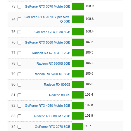
108.9
73
GeForce RTX 3070 Mobile 8GB
GeForce RTX 2070 Super Max-
108.6
74
Q 8GB
108.4
75
GeForce GTX 1080 8GB
107.5
76
GeForce RTX 5060 Mobile 8GB
106.3
77
Radeon RX 6700 XT 12GB
106.2
78
Radeon RX 6800S 8GB
105.6
79
Radeon RX 5700 XT 8GB
105.5
80
Radeon RX 8060S
103.4
81
Radeon 8050S
102.8
82
GeForce RTX 4050 Mobile 6GB
101.9
83
Radeon RX 6800M 12GB
99.7
84
GeForce RTX 2070 8GB