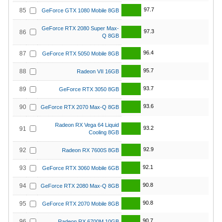
97.7
85
GeForce GTX 1080 Mobile 8GB
GeForce RTX 2080 Super Max-
97.3
86
Q 8GB
96.4
87
GeForce RTX 5050 Mobile 8GB
95.7
88
Radeon VII 16GB
93.7
89
GeForce RTX 3050 8GB
93.6
90
GeForce RTX 2070 Max-Q 8GB
Radeon RX Vega 64 Liquid
93.2
91
Cooling 8GB
92.9
92
Radeon RX 7600S 8GB
92.1
93
GeForce RTX 3060 Mobile 6GB
90.8
94
GeForce RTX 2080 Max-Q 8GB
90.8
95
GeForce RTX 2070 Mobile 8GB
90.7
96
Radeon RX 6700M 10GB