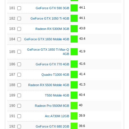
44.1
181
GeForce GTX 590 3GB
44.1
182
GeForce GTX 1050 Ti 4GB
43.8
183
Radeon RX 5300M 3GB
43.4
184
GeForce GTX 1650 Mobile 4GB
GeForce GTX 1650 Ti Max-Q
41.9
185
4GB
41.6
186
GeForce GTX 770 4GB
41.4
187
Quadro T1000 4GB
41.3
188
Radeon RX 5500 Mobile 4GB
40.4
189
T550 Mobile 4GB
40
190
Radeon Pro 5500M 8GB
39.9
191
Arc A730M 12GB
39.6
192
GeForce GTX 680 2GB