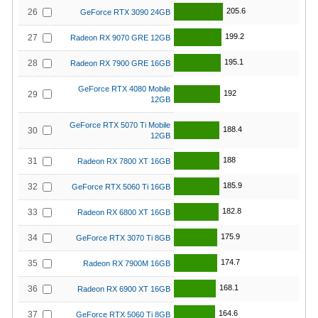
205.6
26
GeForce RTX 3090 24GB
199.2
27
Radeon RX 9070 GRE 12GB
195.1
28
Radeon RX 7900 GRE 16GB
GeForce RTX 4080 Mobile
192
29
12GB
GeForce RTX 5070 Ti Mobile
188.4
30
12GB
188
31
Radeon RX 7800 XT 16GB
185.9
32
GeForce RTX 5060 Ti 16GB
182.8
33
Radeon RX 6800 XT 16GB
175.9
34
GeForce RTX 3070 Ti 8GB
174.7
35
Radeon RX 7900M 16GB
168.1
36
Radeon RX 6900 XT 16GB
164.6
37
GeForce RTX 5060 Ti 8GB