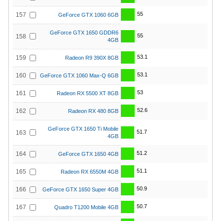
55
157
GeForce GTX 1060 6GB
GeForce GTX 1650 GDDR6
55
158
4GB
53.1
159
Radeon R9 390X 8GB
53.1
160
GeForce GTX 1060 Max-Q 6GB
53
161
Radeon RX 5500 XT 8GB
52.6
162
Radeon RX 480 8GB
GeForce GTX 1650 Ti Mobile
51.7
163
4GB
51.2
164
GeForce GTX 1650 4GB
51.1
165
Radeon RX 6550M 4GB
50.9
166
GeForce GTX 1650 Super 4GB
50.7
167
Quadro T1200 Mobile 4GB