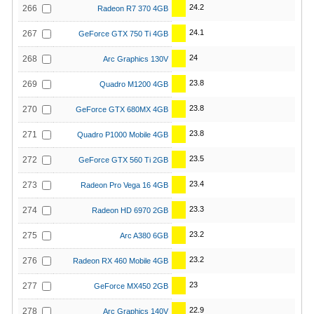
24.2
266
Radeon R7 370 4GB
24.1
267
GeForce GTX 750 Ti 4GB
24
268
Arc Graphics 130V
23.8
269
Quadro M1200 4GB
23.8
270
GeForce GTX 680MX 4GB
23.8
271
Quadro P1000 Mobile 4GB
23.5
272
GeForce GTX 560 Ti 2GB
23.4
273
Radeon Pro Vega 16 4GB
23.3
274
Radeon HD 6970 2GB
23.2
275
Arc A380 6GB
23.2
276
Radeon RX 460 Mobile 4GB
23
277
GeForce MX450 2GB
22.9
278
Arc Graphics 140V