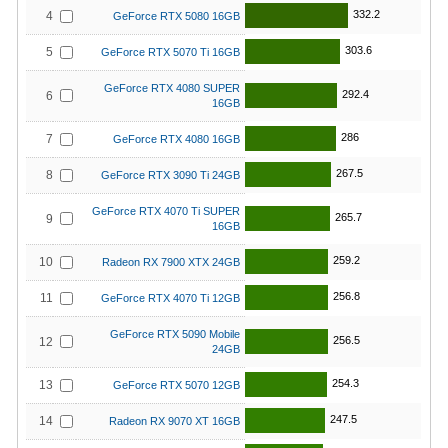
332.2
4
GeForce RTX 5080 16GB
303.6
5
GeForce RTX 5070 Ti 16GB
GeForce RTX 4080 SUPER
292.4
6
16GB
286
7
GeForce RTX 4080 16GB
267.5
8
GeForce RTX 3090 Ti 24GB
GeForce RTX 4070 Ti SUPER
265.7
9
16GB
259.2
10
Radeon RX 7900 XTX 24GB
256.8
11
GeForce RTX 4070 Ti 12GB
GeForce RTX 5090 Mobile
256.5
12
24GB
254.3
13
GeForce RTX 5070 12GB
247.5
14
Radeon RX 9070 XT 16GB