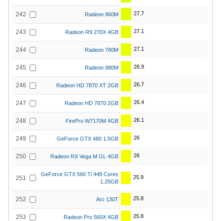
27.7
242
Radeon 860M
27.1
243
Radeon R9 270X 4GB
27.1
244
Radeon 780M
26.9
245
Radeon 880M
26.7
246
Radeon HD 7870 XT 2GB
26.4
247
Radeon HD 7870 2GB
26.1
248
FirePro W7170M 4GB
26
249
GeForce GTX 480 1.5GB
26
250
Radeon RX Vega M GL 4GB
GeForce GTX 560 Ti 448 Cores
25.9
251
1.25GB
25.8
252
Arc 130T
25.8
253
Radeon Pro 560X 4GB