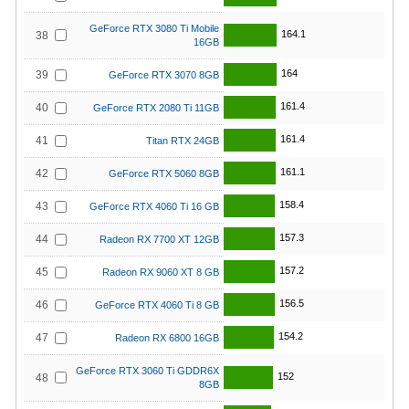
GeForce RTX 3080 Ti Mobile
164.1
38
16GB
164
39
GeForce RTX 3070 8GB
161.4
40
GeForce RTX 2080 Ti 11GB
161.4
41
Titan RTX 24GB
161.1
42
GeForce RTX 5060 8GB
158.4
43
GeForce RTX 4060 Ti 16 GB
157.3
44
Radeon RX 7700 XT 12GB
157.2
45
Radeon RX 9060 XT 8 GB
156.5
46
GeForce RTX 4060 Ti 8 GB
154.2
47
Radeon RX 6800 16GB
GeForce RTX 3060 Ti GDDR6X
152
48
8GB