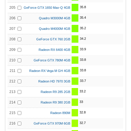
35.8
205
GeForce GTX 1650 Max-Q 4GB
35.4
206
Quadro M3000M 4GB
35.2
207
Quadro M4000M 4GB
34.2
208
GeForce GTX 760 2GB
33.9
209
Radeon RX 6400 4GB
33.8
210
GeForce GTX 780M 4GB
33.8
211
Radeon RX Vega M GH 4GB
33.7
212
Radeon HD 7970 3GB
33.2
213
Radeon R9 285 2GB
33
214
Radeon R9 380 2GB
32.8
215
Radeon 890M
32.7
216
GeForce GTX 970M 6GB