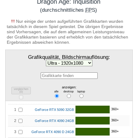
Dragon Age: Inquisition
(durchschnittliches
FPS
)
!!!
Nur einige der unten aufgeführten Grafikkarten wurden
tatsächlich in diesem Spiel getestet. Die übrigen Ergebnisse
sind Vorhersagen, die auf dem allgemeinen Leistungsniveau
der Grafikkarten basieren und erheblich von den tatsächlichen
Ergebnissen abweichen können.
Grafikqualität, Bildschirmauflösung:
anzeigen:
vergleichen
alle
desktop
laptop
(
0
)
360+
1
GeForce RTX 5090 32GB
360+
2
GeForce RTX 4090 24GB
360+
3
GeForce RTX 4090 D 24GB