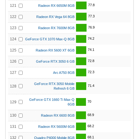
77.8
121
Radeon RX 6650M 8GB
77.3
122
Radeon RX Vega 64 8GB
76.9
123
Radeon RX 7600M 8GB
74.2
124
GeForce GTX 1070 Max-Q 8GB
74.1
125
Radeon RX 5600 XT 6GB
72.8
126
GeForce RTX 3050 6 GB
72.3
127
Arc A750 8GB
GeForce RTX 3050 Mobile
71.4
128
Refresh 6 GB
GeForce GTX 1660 Ti Max-Q
70
129
6GB
68.9
130
Radeon RX 6600 8GB
68.2
131
Radeon RX 5600M 6GB
68.1
132
Quadro P4000 Mobile 8GB