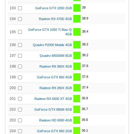
39
193
GeForce GTX 1050 2GB
38.9
194
Radeon RX 470D 4GB
GeForce GTX 1050 Ti Max-Q
38.4
195
4GB
38.2
196
Quadro P2000 Mobile 4GB
38.2
197
Quadro M5000M 8GB
37.6
198
Radeon R9 380X 4GB
37.6
199
GeForce GTX 960 4GB
37.4
200
Radeon R9 280X 3GB
36.9
201
Radeon RX 6500 XT 4GB
36.7
202
GeForce GTX 880M 4GB
36.6
203
Radeon HD 6990 4GB
36.1
204
GeForce GTX 960 2GB