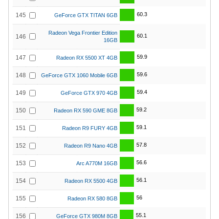
60.3
145
GeForce GTX TITAN 6GB
Radeon Vega Frontier Edition
60.1
146
16GB
59.9
147
Radeon RX 5500 XT 4GB
59.6
148
GeForce GTX 1060 Mobile 6GB
59.4
149
GeForce GTX 970 4GB
59.2
150
Radeon RX 590 GME 8GB
59.1
151
Radeon R9 FURY 4GB
57.8
152
Radeon R9 Nano 4GB
56.6
153
Arc A770M 16GB
56.1
154
Radeon RX 5500 4GB
56
155
Radeon RX 580 8GB
55.1
156
GeForce GTX 980M 8GB