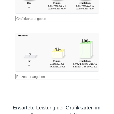
Ihre
Minim.
Empfohlen
↓
GeForce 8800 GT
GeForce GTX 660
Radeon HD 4870
Radeon HD 7870
Prozessor
100
%
43
%
?
Ihr
Minim.
Empfohlen
↓
Celeron J1850
Core 2 Extreme QX6850
Athlon II X4 605
Phenom II X6 1090T BE
Erwartete Leistung der Grafikkarten im