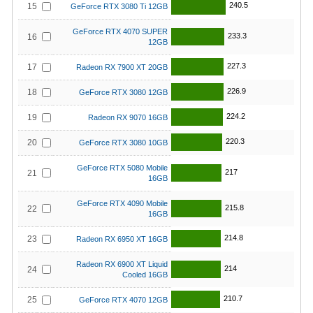
240.5
15
GeForce RTX 3080 Ti 12GB
GeForce RTX 4070 SUPER
233.3
16
12GB
227.3
17
Radeon RX 7900 XT 20GB
226.9
18
GeForce RTX 3080 12GB
224.2
19
Radeon RX 9070 16GB
220.3
20
GeForce RTX 3080 10GB
GeForce RTX 5080 Mobile
217
21
16GB
GeForce RTX 4090 Mobile
215.8
22
16GB
214.8
23
Radeon RX 6950 XT 16GB
Radeon RX 6900 XT Liquid
214
24
Cooled 16GB
210.7
25
GeForce RTX 4070 12GB