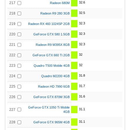
32.6
217
Radeon 680M
32.5
218
Radeon R9 280 3GB
32.3
219
Radeon RX 460 1024SP 2GB
32.3
220
GeForce GTX 580 1.5GB
32.3
221
Radeon R9 M395X 8GB
32
222
GeForce GTX 660 Ti 2GB
32
223
Quadro T500 Mobile 4GB
31.8
224
Quadro M2200 4GB
31.7
225
Radeon HD 7990 6GB
31.6
226
GeForce GTX 870M 3GB
GeForce GTX 1050 Ti Mobile
31.1
227
4GB
31.1
228
GeForce GTX 965M 4GB