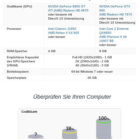
Grafikkarte (GPU)
NVIDIA GeForce 8800 GT
NVIDIA GeForce GTX
ATI (AMD) Radeon HD 4870
660
oder bessere mit
AMD Radeon HD 7870
DirectX 10 Unterstützung
oder bessere mit
DirectX 10 Unterstützung
Prozessor
Intel Celeron J1850
Intel Core 2 Extreme
AMD Athlon II X4 605
QX6850
oder besser
AMD Phenom II X6
1090T BE
oder besser
RAM-Speicher
4 GB
8 GB
Empfohlene Kapazität
Full HD (1920x1080) - 1 GB
des GPU-Speichers
2K (2560x1440) - 2 GB
(VRAM)
4K (3840x2160) - 3 GB
Betriebssystem
64-bit Windows 7 oder neuer
Speicherplatz
26 GB
Überprüfen Sie Ihren Computer
Grafikkarte
100
%
38
%
?