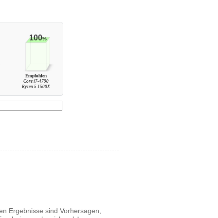
100
%
Empfohlen
Core i7-4790
Ryzen 5 1500X
igen Ergebnisse sind Vorhersagen,