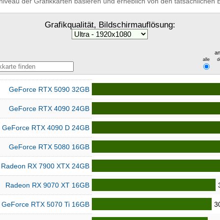
niveau der Grafikkarten basieren und erheblich von den tatsächliche
Grafikqualität, Bildschirmauflösung:
an
alle
d
GeForce RTX 5090 32GB
GeForce RTX 4090 24GB
GeForce RTX 4090 D 24GB
GeForce RTX 5080 16GB
Radeon RX 7900 XTX 24GB
Radeon RX 9070 XT 16GB
GeForce RTX 5070 Ti 16GB
3