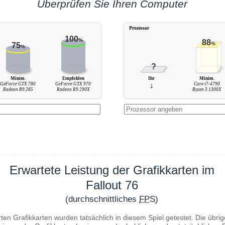
Überprüfen Sie Ihren Computer
Prozessor
100
%
88
%
75
%
?
Minim.
Empfohlen
Ihr
Minim.
GeForce GTX 780
GeForce GTX 970
↓
Core i7-4790
Radeon R9 285
Radeon R9 290X
Ryzen 3 1300X
Erwartete Leistung der Grafikkarten im
Fallout 76
(durchschnittliches
FPS
)
ten Grafikkarten wurden tatsächlich in diesem Spiel getestet. Die übr