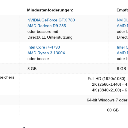
Mindestanforderungen:
Empfo
NVIDIA GeForce GTX 780
NVIDI
AMD Radeon R9 285
AMD 
oder bessere mit
oder 
DirectX 11 Unterstützung
Direc
Intel Core i7-4790
Intel 
AMD Ryzen 3 1300X
AMD R
oder besser
oder 
8 GB
8 GB
peichers
Full HD (1920x1080) 
2K (2560x1440) - 4
4K (3840x2160) - 6
64-bit Windows 7 oder
60 GB