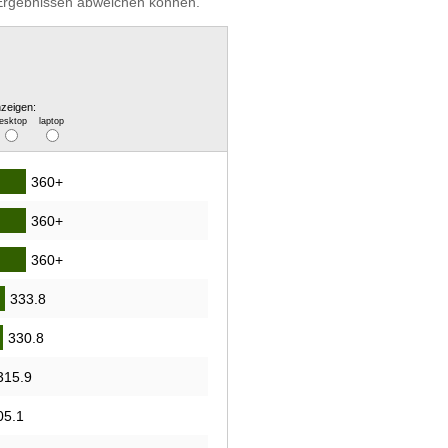
n Ergebnissen abweichen können.
zeigen:
esktop
laptop
360+
360+
360+
333.8
330.8
315.9
05.1