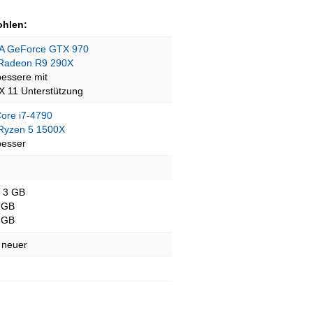
hlen:
A GeForce GTX 970
Radeon R9 290X
bessere mit
tX 11 Unterstützung
Core i7-4790
yzen 5 1500X
besser
- 3 GB
 GB
 GB
 neuer