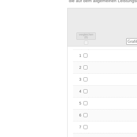
die auf dem allgemeinen Leistungs
vergleichen
(
0
)
1
2
3
4
5
6
7